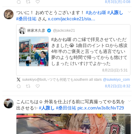
8月3日(月) 0:08
ついに！ おめでとうございます！
#
あかね噺
#
人誑し
#
桑田佳祐
さん
x.com/jackcoke21/sta…
林家木久彦
@jackcoke21
#あかね噺 のご縁で拝見させていただ
きました😭 1曲目のイントロから感涙
4年半のご褒美と言っても過言でない
夢のような時間で帰ってからも惚けて
しまった けいすけでよかった
8月2日(日) 5:31
sukekiyo@botいつでも何処でもsouthern all stars
@
sukekiyo_com
8月2日(日) 8:32
こんにちは☺️ 外装を仕上げる前に写真撮ってやる気を
出させる✨
#
人誑し
#
桑田佳祐
pic.x.com/w3s8cNvT29