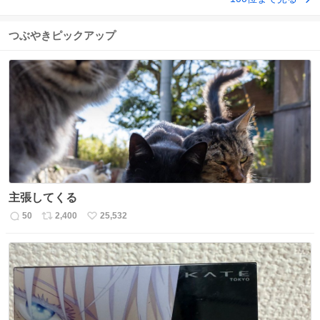
つぶやきピックアップ
主張してくる
50
2,400
25,532
返
リ
い
信
ポ
い
数
ス
ね
ト
数
数