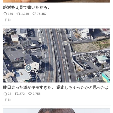
絶対答え見て書いただろ。
379
1,219
75,457
返
リ
い
1日前
信
ポ
い
数
ス
ね
ト
数
数
昨日走った道がキモすぎた。 逆走しちゃったかと思ったよ
23
272
2,755
返
リ
い
1日前
信
ポ
い
数
ス
ね
ト
数