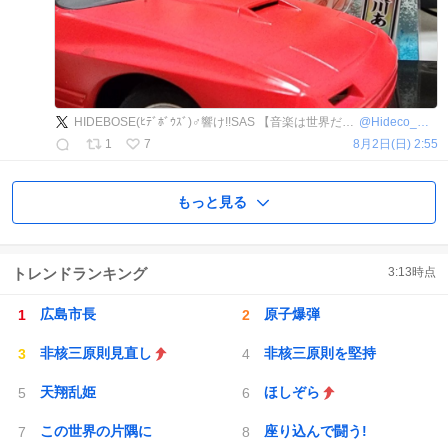
HIDEBOSE(ﾋﾃﾞﾎﾞｳｽﾞ)♂️響け!!SAS 【音楽は世界だ!!】🎼📯🎺🎷🥁
@
Hideco_Deluxe
1
7
8月2日(日) 2:55
もっと見る
トレンドランキング
3:13
時点
広島市長
原子爆弾
非核三原則見直し
非核三原則を堅持
天翔乱姫
ほしぞら
この世界の片隅に
座り込んで闘う!