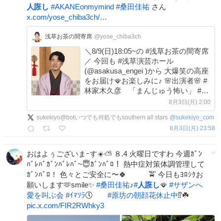
人誑し
#
AKANEonmymind
#
桑田佳祐
さん
x.com/yose_chiba3ch/…
浅草お茶の間寄席
@yose_chiba3ch
＼8/9(日)18:05~の #浅草お茶の間寄席
／ 今回も #浅草演芸ホール
(@asakusa_engei )から 大爆笑の高座
をお届け🪭お楽しみに♪ 🌸出演者🌸 #
林家木久彦 「まんじゅう怖い」 #桂
夏丸 「四宿の屁」 #チバテレ
8月3日(月) 2:00
sukekiyo@botいつでも何処でもsouthern all stars
@
sukekiyo_com
8月3日(月) 23:58
おはよぅございまｰす☀️⛅️ ８.4 火曜日ですわ 今週ｶﾞﾝ
ﾊﾞﾚﾊﾞｶﾞﾝﾊﾞﾚﾊﾞ~😇ｶﾞﾝﾊﾞﾛ！ 熱中症対策体調管理して
ｶﾞﾝﾊﾞﾛ！ 色々とご安全に〜🍀 🚖 今日もﾖﾛｼｸお
願いします🫶smile✨
#
桑田佳祐
♪
#
人誑し
🪭
#
サザンへ
愛を叫ぶ会
#
ｲﾏｿﾗ
🕔
#
原坊の朝顔花休止中
⁉︎☘️
pic.x.com/FIR2RWhky3