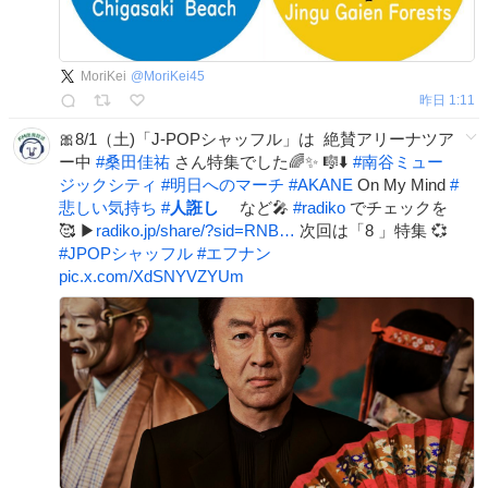
MoriKei
@
MoriKei45
昨日 1:11
🎀8/1（土)「J-POPシャッフル」は 絶賛アリーナツア
ー中
#
桑田佳祐
さん特集でした🌈✨ 🎼⬇️
#
南谷ミュー
ジックシティ
#
明日へのマーチ
#
AKANE
On My Mind
#
悲しい気持ち
#
人誑し
など🎤
#
radiko
でチェックを
🥰 ▶
radiko.jp/share/?sid=RNB…
次回は「8 」特集 💞
#
JPOPシャッフル
#
エフナン
pic.x.com/XdSNYVZYUm