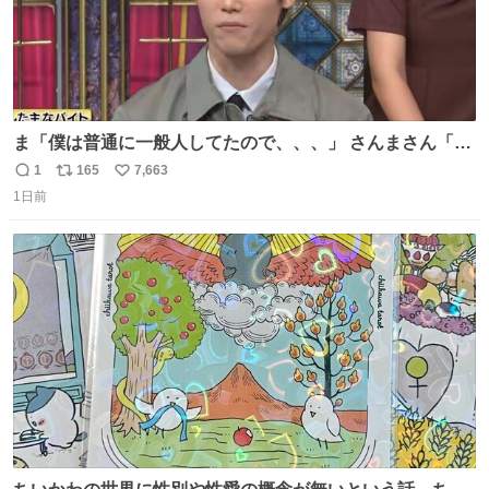
ま「僕は普通に一般人してたので、、、」 さんまさん「チ
ンパンジー⁉️」 しぬwwwwwwwwwwwwwwwwwwwww
1
165
7,663
返
リ
い
1日前
信
ポ
い
数
ス
ね
ト
数
数