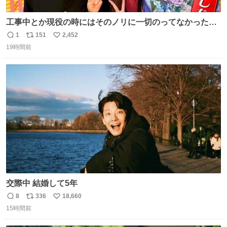
工事中とか現役の時にはそのノリに一切のってなかった1
番の「設楽の女」が卒業して頭角を現しはじめてて大好き
1
151
2,452
返
リ
い
🥲🥲 設楽さんの返しも良い🥲 #梅澤美波
19時間前
信
ポ
い
数
ス
ね
ト
数
数
交際中 結婚して5年
8
336
18,660
返
リ
い
15時間前
信
ポ
い
数
ス
ね