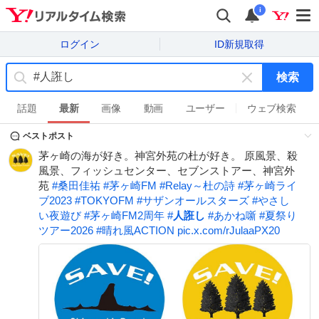
i
ログイン
ID新規取得
検索
キ
ー
話題
最新
画像
動画
ユーザー
ウェブ検索
ワ
ベストポスト
ー
ド
茅ヶ崎の海が好き。神宮外苑の杜が好き。 原風景、殺
を
風景、フィッシュセンター、セブンストアー、神宮外
消
苑
#
桑田佳祐
#
茅ヶ崎FM
#
Relay～杜の詩
#
茅ヶ崎ライ
す
ブ2023
#
TOKYOFM
#
サザンオールスターズ
#
やさし
い夜遊び
#
茅ヶ崎FM2周年
#
人誑し
#
あかね噺
#
夏祭り
ツアー2026
#
晴れ風ACTION
pic.x.com/rJulaaPX20