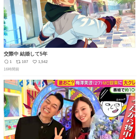
交際中 結婚して5年
1
107
1,542
返
リ
い
16時間前
信
ポ
い
数
ス
ね
ト
数
数