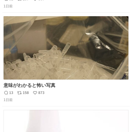
返
リ
い
ードサービス付いてて金銭負担も無いんですから これで走
1日前
信
ポ
い
ると、壊さなくていい所まで壊しちゃいますから 実際、外
数
ス
ね
装ダメージ、ABSセンサ断線、ブレーキホースも傷入っち
ト
数
数
ゃってます…
意味がわかると怖い写真
13
158
873
返
リ
い
1日前
信
ポ
い
数
ス
ね
ト
数
数