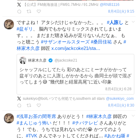
【公式】FM南海放送 | FM91.7MHz / 91.2MHz
@
RNB1116
8月4日(火) 9:15
ですよね！ アタシだけじゃなかった。。。
#
人誑し
と
#
盆ギリ
、 脳内でもかなりミックスされてしまいま
す。。。 まだまだ聴き込みが足りないんだなぁ、 も
っと聴こう
#
サザンオールスターズ
#
桑田佳祐
さん
#
林家木久彦
師匠
x.com/jackcoke21/sta…
林家木久彦
@jackcoke21
シャッフルにしてたら 彩のあとにミーナがかかって
盆ギリのあとに人誑しがかかるから 曲同士が頭で混ざ
ってしまう😅 "幾代餅と紺屋高尾"に近い印象
8月4日(火) 6:28
sukekiyo@botいつでも何処でもsouthern all stars
@
sukekiyo_com
8月4日(火) 8:30
#
浅草お茶の間寄席
ありがとう！
#
林家木久彦
師匠の
#
まんじゅう怖い
だ！！！
#
チバテレビ
さんありがと
う！ でも、うちでは見れないのだ😭 かつてのよう
に、
#
TVK
さんでネットしてくだされば…
#
あかね噺
#