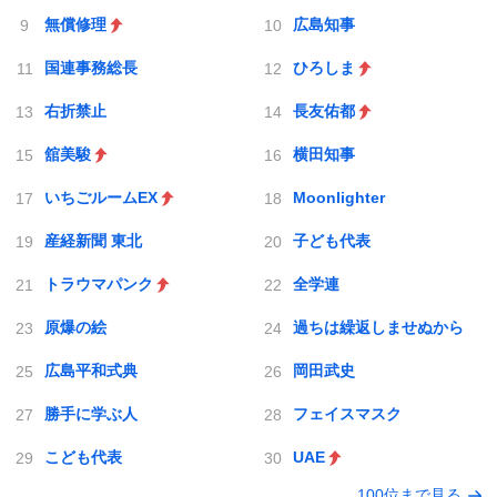
無償修理
広島知事
国連事務総長
ひろしま
右折禁止
長友佑都
舘美駿
横田知事
いちごルームEX
Moonlighter
産経新聞 東北
子ども代表
トラウマパンク
全学連
原爆の絵
過ちは繰返しませぬから
広島平和式典
岡田武史
勝手に学ぶ人
フェイスマスク
こども代表
UAE
100位まで見る