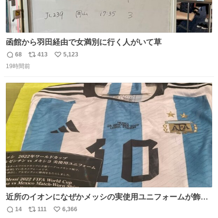
函館から羽田経由で女満別に行く人がいて草
68
413
5,123
返
リ
い
19時間前
信
ポ
い
数
ス
ね
ト
数
数
近所のイオンになぜかメッシの実使用ユニフォームが飾っ
てあっておもろい
14
111
6,366
返
リ
い