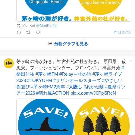
MoriKei
@
MoriKei45
昨日 23:50
分析グラフを見る
茅ヶ崎の海が好き。神宮外苑の杜が好き。 原風景、殺
風景、フィッシュセンター、ブロバンズ、神宮外苑
#
桑田佳祐
#
茅ヶ崎FM
#
Relay～杜の詩
#
茅ヶ崎ライブ
2023
#
TOKYOFM
#
サザンオールスターズ
#
やさしい
夜遊び
#
茅ヶ崎FM2周年
#
人誑し
#
あかね噺
#
夏祭りツ
アー2026
#
晴れ風ACTION
pic.x.com/vJ0Ppj5RcN