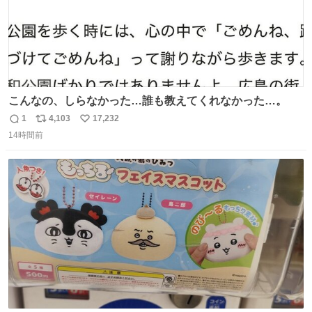
こんなの、しらなかった…誰も教えてくれなかった…。
1
4,103
17,232
返
リ
い
14時間前
信
ポ
い
数
ス
ね
ト
数
数