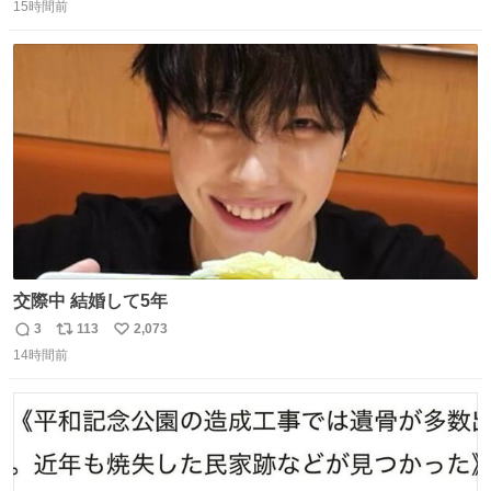
15時間前
信
ポ
い
数
ス
ね
ト
数
数
交際中 結婚して5年
3
113
2,073
返
リ
い
14時間前
信
ポ
い
数
ス
ね
ト
数
数