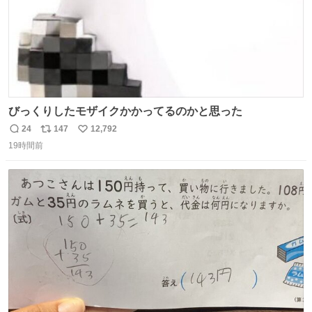
びっくりしたモザイクかかってるのかと思った
24
147
12,792
返
リ
い
19時間前
信
ポ
い
数
ス
ね
ト
数
数