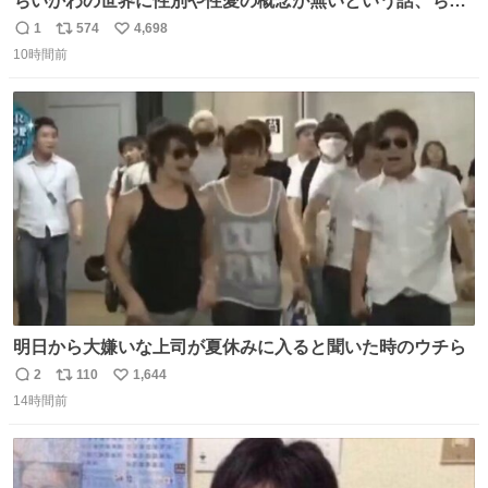
ちいかわの世界に性別や性愛の概念が無いという話、ちい
かわタロットでも恋人・女帝・女教皇あたりは性別を意識
1
574
4,698
返
リ
い
させないように描かれてるんだよね。かなり徹底している
10時間前
信
ポ
い
印象。
数
ス
ね
ト
数
数
明日から大嫌いな上司が夏休みに入ると聞いた時のウチら
2
110
1,644
返
リ
い
14時間前
信
ポ
い
数
ス
ね
ト
数
数