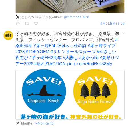
ととろ🐾🐱サザン祝48th🎉
@
totorosas1978
8月3日(月) 9:38
茅ヶ崎の海が好き。神宮外苑の杜が好き。 原風景、殺
風景、フィッシュセンター、ブロバンズ、神宮外苑
#
桑田佳祐
#
茅ヶ崎FM
#
Relay～杜の詩
#
茅ヶ崎ライブ
2023
#
TOKYOFM
#
サザンオールスターズ
#
やさしい
夜遊び
#
茅ヶ崎FM2周年
#
人誑し
#
あかね噺
#
夏祭りツ
アー2026
#
晴れ風ACTION
pic.x.com/RodRs4s8My
MoriKei
@
MoriKei45