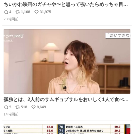
ちいかわ映画のガチャや〜と思って覗いたらめっちゃ目合
って気まずい
4
1,168
31,975
返
リ
い
23時間前
信
ポ
い
数
ス
ね
ト
数
数
孤独とは、2人前のサムギョプサルをおいしく1人で食べる
ことである←好きすぎる
5
518
8,649
返
リ
い
14時間前
信
ポ
い
数
ス
ね
ト
数