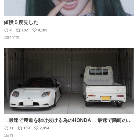
値段５度見した
4
182
8,189
返
リ
い
23時間前
信
ポ
い
数
ス
ね
ト
数
数
→最速で農道を駆け抜ける為のHONDA ←最速で隣町の集
会所に行く為のHONDA
11
159
2,854
返
リ
い
1日前
信
ポ
い