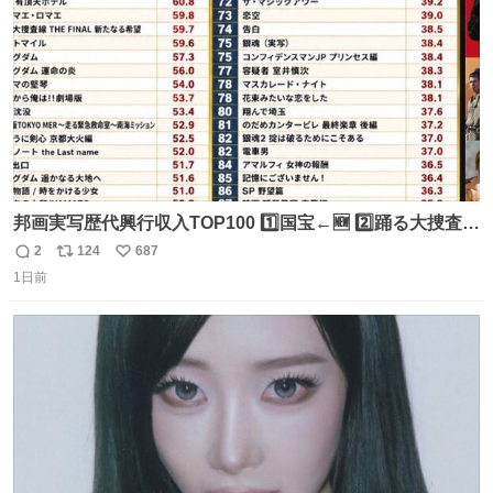
数
邦画実写歴代興行収入TOP100 1️⃣国宝←🆕 2️⃣踊る大捜査線
THE MOVIE2 3️⃣南極物語 4️⃣踊る大捜査線 THE MOVIE 5️⃣
2
124
687
返
リ
い
子猫物語 6️⃣劇場版コード・ブルー 7️⃣天と地と 8️⃣永遠の0
1日前
信
ポ
い
9️⃣ROOKIES-卒業- 🔟世界の中心で、愛をさけぶ … 44位 ほ
数
ス
ね
どなく、お別れです←🆕 … 60位 キングダム 魂の決戦←🆕
ト
数
数