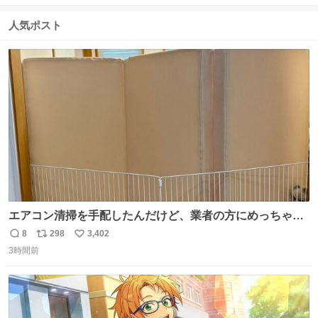
信
ポ
い
数
ス
ね
人気ポスト
ト
数
数
エアコン清掃を手配したんだけど、業者の方にめっちゃ吠
えるから隔離した。これでもう安心だ。
8
298
3,402
返
リ
い
3時間前
信
ポ
い
数
ス
ね
ト
数
数