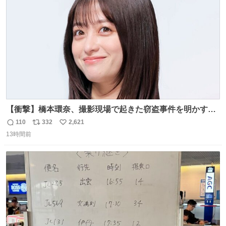
数
【衝撃】橋本環奈、撮影現場で起きた窃盗事件を明かす
「警察が来てました」 news.livedoor.com/article/detail…
110
332
2,621
返
リ
い
橋本は「撮影現場で照明さんのケーブルが盗まれて…。廃
13時間前
信
ポ
い
工場とかで撮影してたんですけど。警察が来てました」と
数
ス
ね
述懐。専門家も「銅の価値が上がってるんですよね…」と
ト
数
数
反応した。