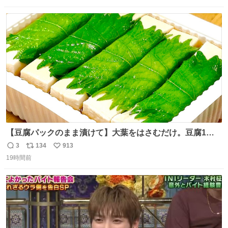
数
ス
ね
ト
数
数
【豆腐パックのまま漬けて】大葉をはさむだけ。豆腐1
丁、秒でなくなる 豆腐に大葉をはさんで、めんつゆに漬け
3
134
913
返
リ
い
るだけ。冷蔵庫で置くだけで味がしみ込み、さっぱりなの
19時間前
信
ポ
い
に満足感のある一品に。火を使わず5分で仕込める、忙し
数
ス
ね
い日にもぴったりの大葉と豆腐の漬けレシピです。 詳しく
ト
数
数
はリプ欄を見てね👇