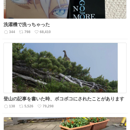
洗濯機で洗っちゃった
344
798
68,410
返
リ
い
信
ポ
い
数
ス
ね
ト
数
数
登山の記事を書いた時、ボコボコにされたことがあります
138
5,526
79,298
返
リ
い
信
ポ
い
数
ス
ね
ト
数