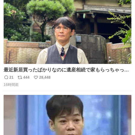
ト
数
数
最近新居買ったばかりなのに遺産相続で家もらっちゃった
長男
21
444
28,448
返
リ
い
16時間前
信
ポ
い
数
ス
ね
ト
数
数