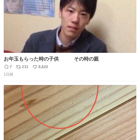
お年玉もらった時の子供 その時の親
7
231
8,820
返
リ
い
1日前
信
ポ
い
数
ス
ね
ト
数
数