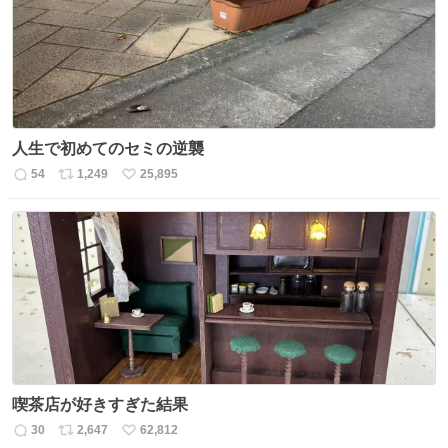
数
人生で初めてのセミの逆襲
54
1,249
25,895
返
リ
い
信
ポ
い
数
ス
ね
ト
数
数
喫茶店が好きすぎた結果
30
2,647
62,812
返
リ
い