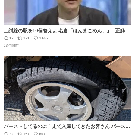
土讃線の駅を10個答えよ 名倉「ほんまごめん、」 ↑正解
（御免駅）
12
121
1,682
返
リ
い
23時間前
信
ポ
い
数
ス
ね
ト
数
数
バーストしてるのに自走で入庫してきたお客さん バースト
したならその場で動かないで助け呼んで下さい😰 保険にロ
32
157
807