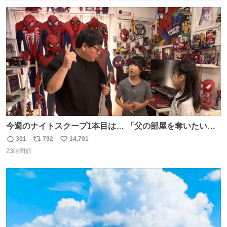
数
ス
ね
ト
数
数
今週のナイトスクープ1本目は… 「父の部屋を奪いたい姉
妹」
301
792
14,701
返
リ
い
23時間前
信
ポ
い
数
ス
ね
ト
数
数