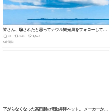
皆さん、騙されたと思ってナウル観光局をフォローしてみ
てください。たまに海とか島とかわけわからん画像が流れ
35
138
1,522
返
リ
い
てくるだけで、特に何も起こりません。
5時間前
信
ポ
い
数
ス
ね
ト
数
数
下がらなくなった高田製の電動昇降ベット。 メーカーから