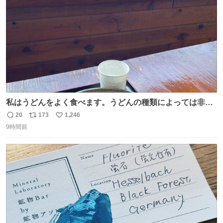
数
私はうどんをよく食べます。うどんの種類によっては非常
食にもなります。生うどんは消費期限が短く、冷凍うどん
20
173
1,246
返
リ
い
は長持ちする代わりに停電に弱いので、乾麺タイプのうど
9時間前
信
ポ
い
んなら水分が少なく長期保存するのにおすすめです。アル
数
ス
ね
ファ化米や缶詰など、色々な非常食がありますが、うどん
ト
数
数
もいかがでしょうか？