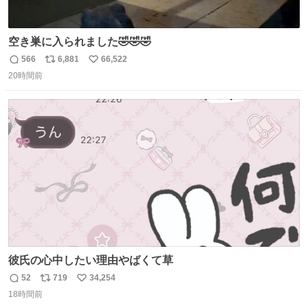
空き巣に入られました🤣🤣🤣
566
6,881
66,522
返
リ
い
20時間前
信
ポ
い
数
ス
ね
ト
数
数
彼氏の心中したい理由やばくて草
52
719
34,254
返
リ
い
18時間前
信
ポ
い