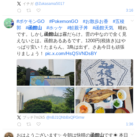
イチガ
@
Zukasama5017
3:16
#
ポケモンGO
#
PokemonGO
#
お散歩お香
#
五稜
郭
#
函館山
#
ホッケ
#
鮭親子丼
#
函館天気
晴れ
です。しかし
函館山
は霧だらけ。雲の中なので全く見
えないとは。函館あるあるです。1200円(税抜き)はや
っぱり安い！たまらん。3鳥は出ず。さあ今日も頑張
りましょう！
pic.x.com/HsQSVNDsBY
ブッチ7m2k5
@
nBJ1QNbBxQPGrnw
1:36
おはようございます✨ 今朝は快晴の
函館山
です☀ 本日