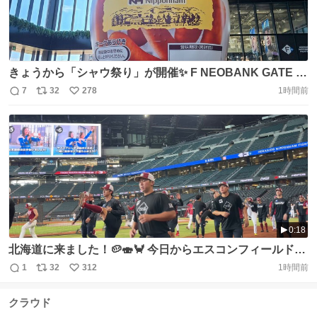
きょうから「シャウ祭り」が開催✨ F NEOBANK GATE に
巨大シャウエッセン®が...！ 各店舗で期間限定のコラボメ
7
32
278
1時間前
返
リ
い
ニューも登場🔥 さらに、合計60,000本のふるまいシャウエ
信
ポ
い
ッセン®も！ 「シャウ祭り」ぜひお楽しみください！
数
ス
ね
@schauessen_nh @nipponhamgroup #lovefighters
ト
数
数
https://t.co/bSwnV5DcWk
0:18
北海道に来ました！🥔🍣🦀 今日からエスコンフィールド
HOKKAIDOでの3連戦！ アップ開始です🏃💨
1
32
312
1時間前
返
リ
い
#RakutenEagles #強鷲革新 https://t.co/VOgIoKsGVM
信
ポ
い
クラウド
数
ス
ね