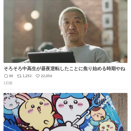
ト
数
数
そろそろ中高生が昼夜逆転したことに焦り始める時期やね
90
1,253
22,054
返
リ
い
1日前
信
ポ
い
数
ス
ね
ト
数
数