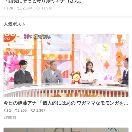
「館長にそっと寄り添うキナコさん」
28
2,360
33,570
返
リ
い
信
ポ
い
数
ス
ね
人気ポスト
ト
数
数
今日の伊藤アナ 「個人的にはあの ワガママなモモンガを是
非松平さんに成敗してほしい」 (手に刀を持ってモモ○ガを
1
205
1,307
返
リ
い
切る仕草) #ちいかわ #アニメちいかわ
9時間前
信
ポ
い
数
ス
ね
ト
数