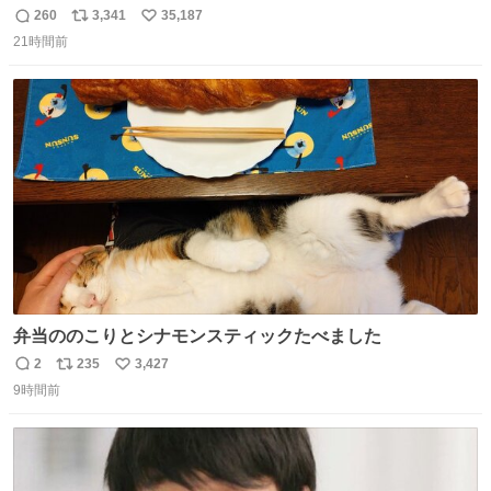
は、完全に見放されたんですが、 見事に85歳の父が治しま
260
3,341
35,187
返
リ
い
した。 うちの父は、トヨタカローラのボディをオート生産
21時間前
信
ポ
い
する、工業ロボットの製作者なんですが、 父が電動ベット
数
ス
ね
の配線をハンダで修理している横で、
ト
数
数
弁当ののこりとシナモンスティックたべました
2
235
3,427
返
リ
い
9時間前
信
ポ
い
数
ス
ね
ト
数
数