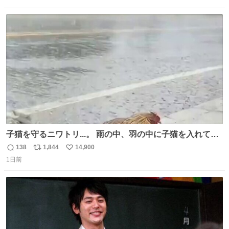
信
ポ
い
数
ス
ね
ト
数
数
子猫を守るニワトリ...。 雨の中、羽の中に子猫を入れて守
る姿に感動した！！ 愛は種族を超える！
138
1,844
14,900
返
リ
い
1日前
信
ポ
い
数
ス
ね
ト
数
数