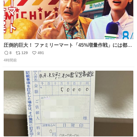
圧倒的巨大！ ファミリーマート「45%増量作戦」には都市
伝説が隠されている、のかもしれない。 web-
8
129
491
返
リ
い
mu.jp/news/79509/
4時間前
信
ポ
い
数
ス
ね
ト
数
数