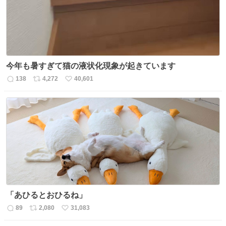
今年も暑すぎて猫の液状化現象が起きています
138
4,272
40,601
返
リ
い
信
ポ
い
数
ス
ね
ト
数
数
「あひるとおひるね」
89
2,080
31,083
返
リ
い
信
ポ
い