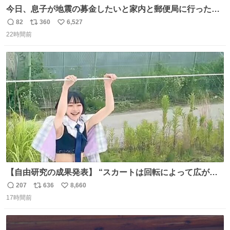
今日、息子が地震の募金したいと家内と郵便局に行ったみ
たいです。おもちゃとか買う選択肢もあったと思うけど、
82
360
6,527
返
リ
い
自分で貯めてた2万円を役に立てて欲しい、みんなも元気
22時間前
信
ポ
い
になって欲しいと。家内も一緒に募金したので、自分も何
数
ス
ね
かできたらなぁと思いました。
ト
数
数
【自由研究の成果発表】 “スカートは回転によって広がる
が、岡澤恋によって270°までなら広がらずに回転が可能な
207
636
8,660
返
リ
い
ことが証明された！”
17時間前
信
ポ
い
数
ス
ね
ト
数