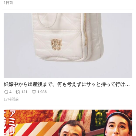
間の停学って無意味じゃね？
1日前
信
ポ
い
数
ス
ね
ト
数
数
妊娠中から出産後まで、何も考えずにサッと持って行ける
ようなショルダーバッグが欲しいな〜と思っていたのだけ
4
121
1,986
返
リ
い
ど snidelでめちゃくちゃピッタリなものを見つけたので買
17時間前
信
ポ
い
った！✨ スマホと小物とペットボトルが入るの最高すぎる
数
ス
ね
🥹 しかもスマホ入れ独立してるしファスナーない！地味に
ト
数
数
嬉しいやつ！！！