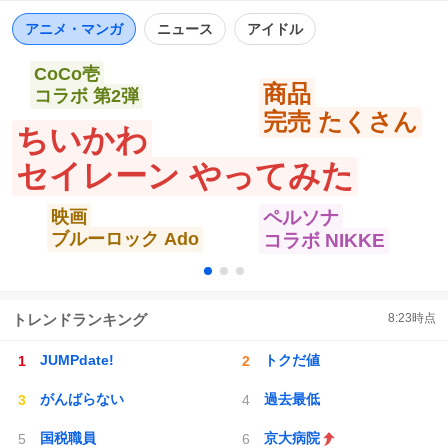
ト
数
数
アニメ・マンガ
ニュース
アイドル
CoCo壱
商品
コラボ 第2弾
完売 たくさん
ちいかわ
セイレーン やってみた
映画
ペルソナ
ブルーロック Ado
コラボ NIKKE
トレンドランキング
8:23
時点
JUMPdate!
トクだ値
がんばらない
過去最低
国税職員
京大病院