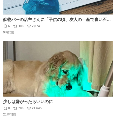
鉱物バーの店主さんに「子供の頃、友人の土産で青い石を
貰って、それがすごく気に入ってたのに、いつかの引越し
6
308
2,874
返
リ
い
で無くしてしまった」という話をしたら、 「お土産で買っ
9時間前
信
ポ
い
てきたくらいの価格感なら、ドイツの黒い森のフローライ
数
ス
ね
トかな…」と当たりつけてもらった。確かにこんな感じだ
ト
数
数
った気がする 凄い
少しは嫌がったらいいのに
8
786
21,645
返
リ
い
21時間前