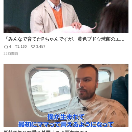
「みんなで育てたPちゃんですが、黄色ブドウ球菌のエン
テロトキシン（耐熱性毒素）が検出されたので、議論する
4
160
3,457
返
リ
い
までもなく処分が決まりました」
22時間前
信
ポ
い
数
ス
ね
ト
数
数