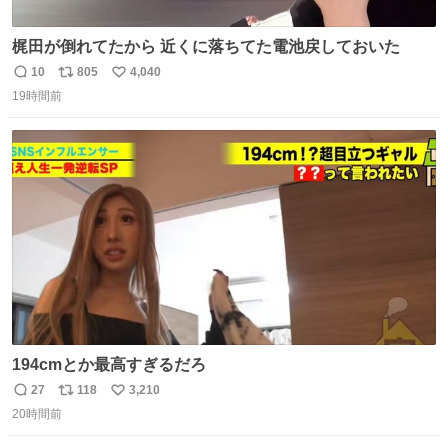
梶田が倒れてたから 近くに落ちてた電池戻しておいた
10
805
4,040
返
リ
い
19時間前
信
ポ
い
数
ス
ね
ト
数
数
194cmとか最高すぎるだろ
27
118
3,210
返
リ
い
20時間前
信
ポ
い
数
ス
ね