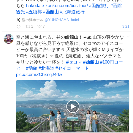
ちら
hakodate-kankou.com/bus-tour/
#
函館旅行
#
函館
観光
#
五稜郭
#
函館山
#
北海道旅行
湯の浜ホテル
@
YUNOHAMA_hotel
1
7
3:21
空と海に包まれる、昼の
函館山
！☀️🌊 ​山頂の爽やかな
風を感じながら見下ろす絶景に、セコマのアイスコー
ヒーが最高に合います🥤 天然水の氷が輝くMサイズが
100円（税抜き）✨ 夏の北海道旅、雄大なパノラマと
キリッと冷たい一杯を！ ​
#
セコマ
#
函館山
#
100円コー
ヒー
#
函館
#
北海道
#
セイコーマート
pic.x.com/ZChxnqJ4dw