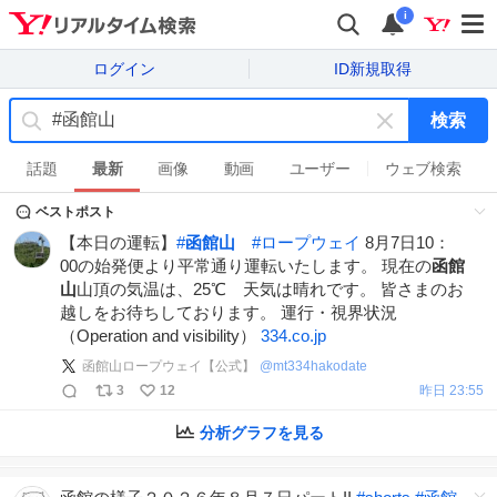
i
ログイン
ID新規取得
検索
キ
ー
話題
最新
画像
動画
ユーザー
ウェブ検索
ワ
ベストポスト
ー
ド
【本日の運転】
#
函館山
#
ロープウェイ
8月7日10：
を
00の始発便より平常通り運転いたします。 現在の
函館
消
山
山頂の気温は、25℃ 天気は晴れです。 皆さまのお
す
越しをお待ちしております。 運行・視界状況
（Operation and visibility）
334.co.jp
函館山ロープウェイ【公式】
@
mt334hakodate
3
12
昨日 23:55
分析グラフを見る