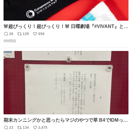
🚨超びっくり！超びっくり！🚨 日曜劇場『#VIVANT』と
ファミマの #コンビニエンスウェア がコラボ！ 🧦ラインソ
28
129
656
返
リ
い
ックス 🟦今治タオルハンカチ 「いいね」「保存」してファ
6時間前
信
ポ
い
ミマへGO👀
数
ス
ね
ト
数
数
期末カンニングかと思ったらマジのやつで草 B4でIDMって
ことはおそらく就職だし、内定取り消し？ それと夏休み期
23
134
2,475
返
リ
い