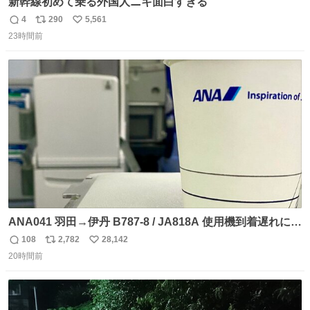
新幹線初めて乗る外国人ニキ面白すぎる
4
290
5,561
返
リ
い
23時間前
信
ポ
い
数
ス
ね
ト
数
数
ANA041 羽田→伊丹 B787-8 / JA818A 使用機到着遅れにつ
き 「安全に支障ない範囲で1分1秒でも遅延回復に努めてお
108
2,782
28,142
返
リ
い
ります」と機長の気合い十分！ が、フライトは順調に進み
20時間前
信
ポ
い
すぎ… 「飛ばしすぎたせいか現在奈良県上空での待機を命
数
ス
ね
じられております」 でコンソメスープ吹き出しそうになり
ト
数
数
ましたw