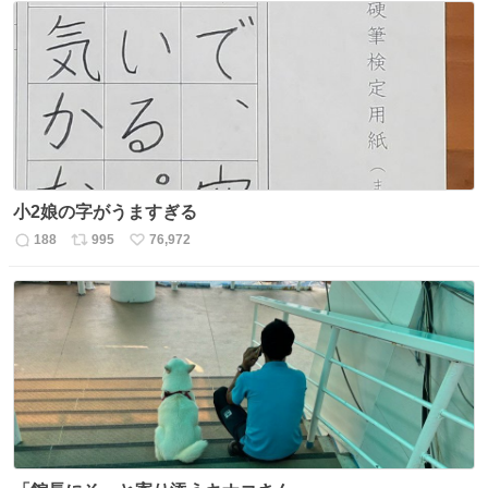
数
ス
ね
ト
数
数
小2娘の字がうますぎる
188
995
76,972
返
リ
い
信
ポ
い
数
ス
ね
ト
数
数