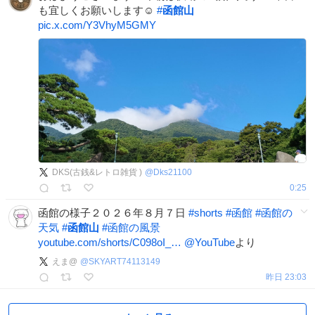
も宜しくお願いします☺️
#
函館山
pic.x.com/Y3VhyM5GMY
DKS(古銭&レトロ雑貨 )
@
Dks21100
0:25
函館の様子２０２６年８月７日
#
shorts
#
函館
#
函館の
天気
#
函館山
#
函館の風景
youtube.com/shorts/C098oI_…
@YouTube
より
えま@
@
SKYART74113149
昨日 23:03