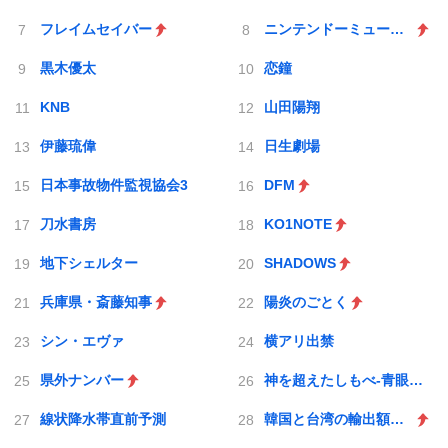
フレイムセイバー
ニンテンドーミュージアム
黒木優太
恋鐘
KNB
山田陽翔
伊藤琉偉
日生劇場
日本事故物件監視協会3
DFM
刀水書房
KO1NOTE
地下シェルター
SHADOWS
兵庫県・斎藤知事
陽炎のごとく
シン・エヴァ
横アリ出禁
県外ナンバー
神を超えたしもべ-青眼の究極竜
線状降水帯直前予測
韓国と台湾の輸出額ともに初の日本超え