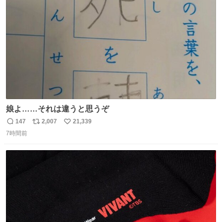
数
娘よ……それは違うと思うぞ
147
2,007
21,339
返
リ
い
7時間前
信
ポ
い
数
ス
ね
ト
数
数