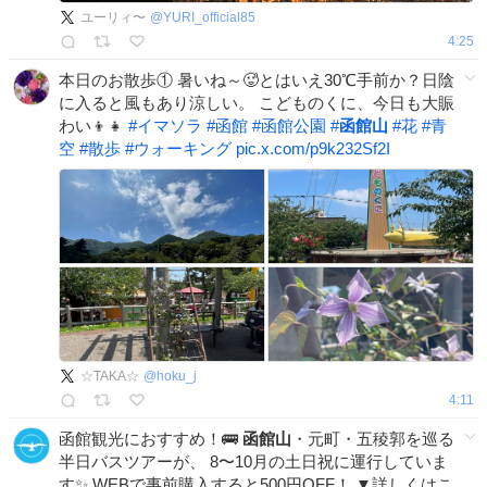
ユーリィ〜
@
YURI_official85
4:25
本日のお散歩① 暑いね～🥵とはいえ30℃手前か？日陰
に入ると風もあり涼しい。 こどものくに、今日も大賑
わい👦👧
#
イマソラ
#
函館
#
函館公園
#
函館山
#
花
#
青
空
#
散歩
#
ウォーキング
pic.x.com/p9k232Sf2I
☆TAKA☆
@
hoku_j
4:11
函館観光におすすめ！🚌
函館山
・元町・五稜郭を巡る
半日バスツアーが、 8〜10月の土日祝に運行していま
す✨ WEBで事前購入すると500円OFF！ ▼詳しくはこ