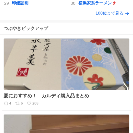
印鑑証明
横浜家系ラーメン
100位まで見る
つぶやきピックアップ
夏におすすめ！ カルディ購入品まとめ
4
6
208
返
リ
い
信
ポ
い
数
ス
ね
ト
数
数