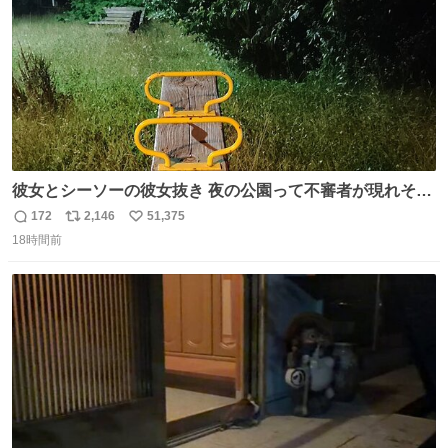
彼女とシーソーの彼女抜き 夜の公園って不審者が現れそう
で怖いんだよな
172
2,146
51,375
返
リ
い
18時間前
信
ポ
い
数
ス
ね
ト
数
数