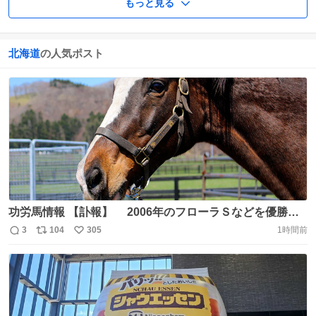
もっと見る
北海道
の人気ポスト
功労馬情報 【訃報】 2006年のフローラＳなどを優勝し
たヤマトマリオンが8月7日に死亡したとの連絡がありまし
3
104
305
1時間前
返
リ
い
た。 23歳でした。 北海道新冠郡新冠町の豊栄牧場 分
信
ポ
い
場で繋養され、余生を過ごしていました。
数
ス
ね
https://t.co/aBNm8Ubew9 https://t.co/c9UIUSEZIn
ト
数
数