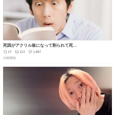
死因がアクリル板になって割られて死
亡……………！？！？
17
113
1,987
返
リ
い
23時間前
信
ポ
い
数
ス
ね
ト
数
数