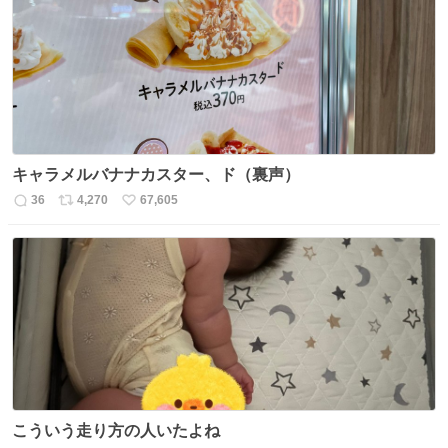
ト
数
数
キャラメルバナナカスター、ド（裏声）
36
4,270
67,605
返
リ
い
信
ポ
い
数
ス
ね
ト
数
数
こういう走り方の人いたよね