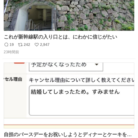
これが新幹線駅の入り口とは、にわかに信じがたい
19
242
2,947
返
リ
い
23時間前
信
ポ
い
数
ス
ね
ト
数
数
自担のバースデーをお祝いしようとディナーとケーキを予