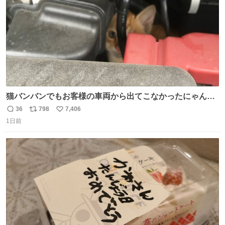
猫バンバンでもお客様の車両から出てこなかったにゃんこ
🐈 救出しようとした工場長が腕を引っ掻かれ、ぱんぱんに
36
798
7,406
返
リ
い
膨れ上がり、傷だらけ血だらけになりながらも何とか救出
1日前
信
ポ
い
したこの子はその後、工場長の家の子になりました😌💕
数
ス
ね
ト
数
数