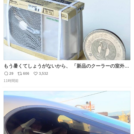
ト
数
数
もう暑くてしょうがないから、 「新品のクーラーの室外機
のミニチュア」 でも見ていってよ
29
606
3,532
返
リ
い
11時間前
信
ポ
い
数
ス
ね
ト
数
数