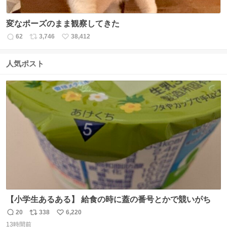
変なポーズのまま観察してきた
62
3,746
38,412
返
リ
い
信
ポ
い
数
ス
ね
人気ポスト
ト
数
数
【小学生あるある】 給食の時に蓋の番号とかで競いがち
20
338
6,220
返
リ
い
13時間前