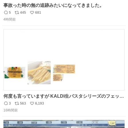
事故った時の無の追跡みたいになってきました。
5
445
681
返
リ
い
4時間前
信
ポ
い
数
ス
ね
ト
数
数
何度も言っていますが KALDI生パスタシリーズのフェット
チーネは 真剣(ガチ)で美味いぞ
3
563
6,193
返
リ
い
16時間前
信
ポ
い
数
ス
ね
ト
数