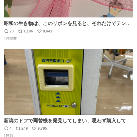
昭和の生き物は、このリボンを見ると、それだけでテンシ
ョンが上がるのである。
23
1,186
8,441
返
リ
い
4時間前
信
ポ
い
数
ス
ね
ト
数
数
新潟のドフで両替機を発見してしまい、思わず購入してし
まい大阪に発送するイベントが発生
4
249
9,795
返
リ
い
1日前