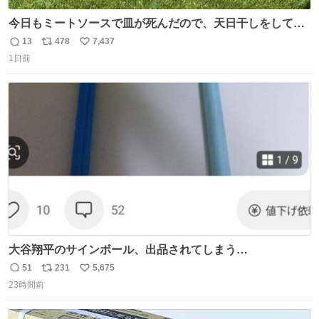
今日もミートソースで皿が死んだので、天日干しをしてい
ます🍝 ありがとう先人の知恵
13
478
7,437
返
リ
い
1日前
信
ポ
い
数
ス
ね
ト
数
数
大谷翔平のサインボール、出品されてしまう…
51
231
5,675
返
リ
い
23時間前
信
ポ
い
数
ス
ね