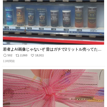
数
若者よAI画像じゃないぞ 昔はガチで2リットル売ってたん
やでw
502
2,060
18,911
返
リ
い
11時間前
信
ポ
い
数
ス
ね
ト
数
数