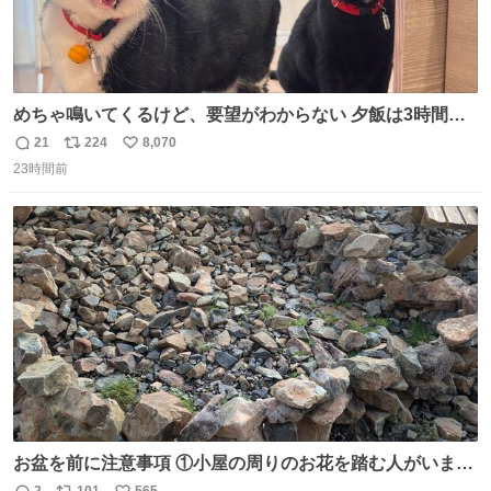
めちゃ鳴いてくるけど、要望がわからない 夕飯は3時間も
先だしな
21
224
8,070
返
リ
い
23時間前
信
ポ
い
数
ス
ね
ト
数
数
お盆を前に注意事項 ①小屋の周りのお花を踏む人がいま
す。石で囲うと踏む人は減りましたがストックで差す人が