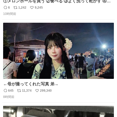
①メロンボールを買う ②食べる ③よく洗って乾かす ④か
わいい
6
1,242
9,245
返
リ
い
10時間前
信
ポ
い
数
ス
ね
ト
数
数
←母が撮ってくれた写真 弟→
645
11,374
299,340
返
リ
い
8時間前
信
ポ
い
数
ス
ね
ト
数
数