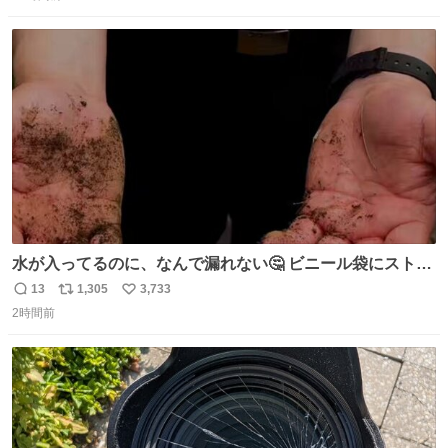
信
ポ
い
数
ス
ね
ト
数
数
水が入ってるのに、なんで漏れない🤔 ビニール袋にストロ
ーを刺しているだけなのに、水が漏れない😳 実はこれ、ち
13
1,305
3,733
返
リ
い
ゃんと理由があるんです💁🏽‍♂️ ビニール袋に水を入れて、ス
2時間前
信
ポ
い
トローを横から差すだけ！ ストローの先端が水面より上に
数
ス
ね
あると、水はほとんど出てきません🙆🏽‍♂️ ポイントは「空
ト
数
数
気」でした🤭