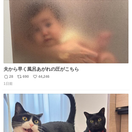
ト
数
数
夫から早く風呂あがれの圧がこちら
28
690
44,246
返
リ
い
1日前
信
ポ
い
数
ス
ね
ト
数
数