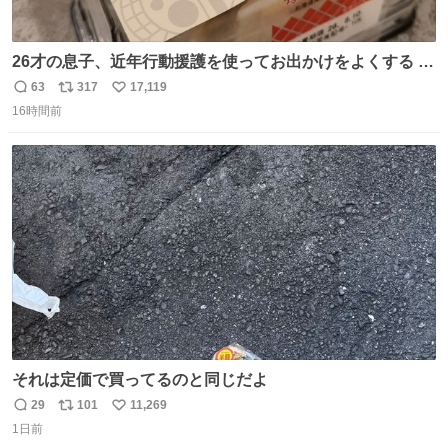
26才の息子、近年行動援護を使ってお出かけをよくする 親
との外出はもう嫌らしい。 中身は小学生位なのに小癪な😅
63
317
17,119
返
リ
い
昨日は夜のショッピングモールに行った 先に寝といてよ❗
16時間前
信
ポ
い
と何度も何度も言い残して。 起きたら冷蔵庫に… ああ、こ
数
ス
ね
れ買いに行ってくれたんだ…😭
ト
数
数
それは定価で買ってるのと同じだよ
29
101
11,269
返
リ
い
1日前
信
ポ
い