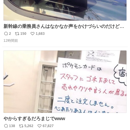
新幹線の乗務員さんはなかなか声をかけづらいのだけど😅
ルミエールの運転士さん、運転台にカメラマン向けたらお
2
150
1,683
返
リ
い
二人で敬礼🫡✨ 暗くて上手く撮れないなぁ…な顔してた
12時間前
信
ポ
い
ら、わざわざ車外に出て来てくださり✨ 「フリー素材なの
数
ス
ね
で載せて大丈夫です！」と自ら言ってくださる親切気さく
ト
数
数
なS運転士さん感謝
やからすぎるだろまじでwww
138
5,262
67,827
返
リ
い