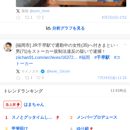
菜桜
@
yuni_hime
1
2
8月2日(日) 2:52
分析グラフを見る
[福岡市] JR千早駅で通勤中の女性(35)へ付きまとい・
男(71)をストーカー規制法違反の疑いで逮捕！
ziichan91.com/archives/16372…
#
福岡
#
千早駅
#
ス
トーカー
ケイノスケ
@
keiki_10com
1
3
7月24日(金) 11:16
トレンドランキング
11:41
時点
はまちゃん
スノとグッタイムしよう
メンバープロデュース
甲斐田!?
ゆり組