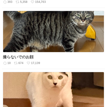
393
5,358
154,703
返
リ
い
信
ポ
い
数
ス
ね
ト
数
数
撮らないでのお顔
10
674
17,139
返
リ
い
信
ポ
い
数
ス
ね
ト
数
数