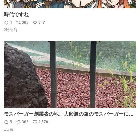
時代ですね
4
385
847
返
リ
い
2時間前
信
ポ
い
数
ス
ね
ト
数
数
モスバーガー創業者の地、大船渡の銀のモスバーガーに一
礼。
5
362
2,570
返
リ
い
1日前
信
ポ
い
数
ス
ね