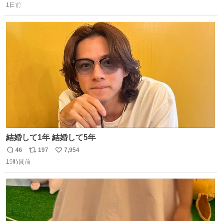
1日前
信
ポ
い
数
ス
ね
ト
数
数
結婚して1年 結婚して5年
46
197
7,954
返
リ
い
19時間前
信
ポ
い
数
ス
ね
ト
数
数