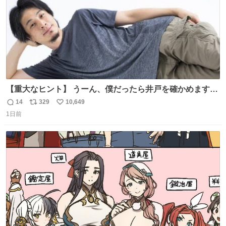
【重大なヒント】 うーん、僕だったら井戸を確かめますけ
どね
14
329
10,649
返
リ
い
1日前
信
ポ
い
数
ス
ね
ト
数
数