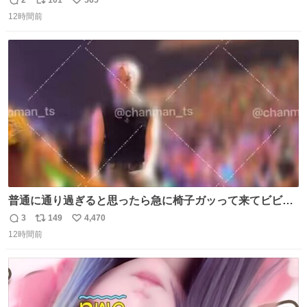
2
101
565
返
リ
い
います。よく見て下さい。②小屋の前の水は手洗い用で
12時間前
信
ポ
い
す。水筒とかに入れないで下さい。3000mの小屋で水が無
数
ス
ね
料の小屋などありません。そもそも天水なので飲めませ
ト
数
数
ん。続く
普通に通り過ぎると思ったら急に椅子ガッって来てビビっ
た。そんでまじいい匂い。← #超特急_ESCORT
3
149
4,470
返
リ
い
12時間前
信
ポ
い
数
ス
ね
ト
数
数