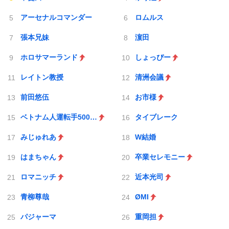
アーセナルコマンダー
ロムルス
張本兄妹
濵田
ホロサマーランド
しょっぴー
レイトン教授
清洲会議
前田悠伍
お市様
ベトナム人運転手500人採用
タイブレーク
みじゅれあ
W結婚
はまちゃん
卒業セレモニー
ロマニッチ
近本光司
青柳尊哉
ØMI
パジャーマ
重岡担