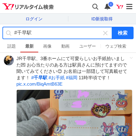
i
ログイン
ID新規取得
検索
キ
ー
話題
最新
画像
動画
ユーザー
ウェブ検索
ワ
JR千早駅、3番ホームにて可愛らしいお手紙拾いまし
ー
た💌 お心当たりのある方は駅員さんに預けてますので
ド
聞いてみてください😊 お名前は一部隠して写真載せて
を
ます！
#
千早駅
#
お手紙
#
福岡
11時半頃です！
消
pic.x.com/BiqAmtB63E
す