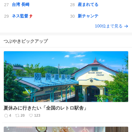
台湾 長崎
産まれてる
ネス監督
新チャンテ
100位まで見る
つぶやきピックアップ
夏休みに行きたい「全国のレトロ駅舎」
4
20
123
返
リ
い
信
ポ
い
数
ス
ね