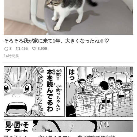
そろそろ我が家に来て1年、大きくなったね☺️🤍
3
495
8,909
返
リ
い
14時間前
信
ポ
い
数
ス
ね
ト
数
数