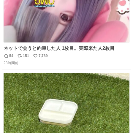
ネットで会うと約束した人 1枚目。実際来た人2枚目
54
151
7,789
返
リ
い
23時間前
信
ポ
い
数
ス
ね
ト
数
数