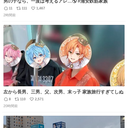
男の子なら、一度は考えるアレ…🌎 #浦安鉄筋家族
11
111
1,467
返
リ
い
2時間前
信
ポ
い
数
ス
ね
ト
数
数
左から長男、三男、父、次男、末っ子 家族旅行すぎてしぬ
8
110
2,571
返
リ
い
20時間前
信
ポ
い
数
ス
ね
ト
数
数