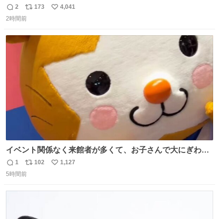
約していたにも関わらず、当の本人がご結婚なさったので
2
173
4,041
返
リ
い
泣く泣くキャンセルした可哀想な重岡担を見かけたら私で
2時間前
信
ポ
い
す
数
ス
ね
ト
数
数
イベント関係なく来館者が多くて、お子さんで大にぎわ
い。 🐹を知らない子が「ねこ🐱」「ねこかな？」とつぶや
1
102
1,127
返
リ
い
いたら音速で反応していた
5時間前
信
ポ
い
数
ス
ね
ト
数
数