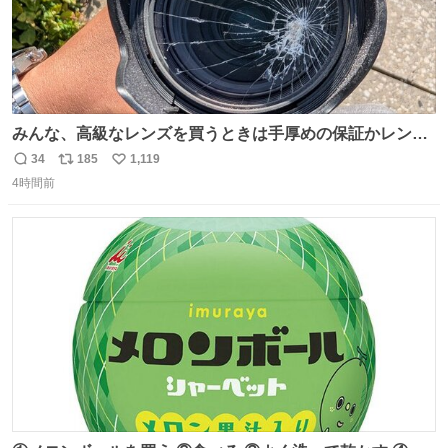
みんな、高級なレンズを買うときは手厚めの保証かレンズ
保護フィルターをちゃんと付けておくんだぞ、お兄さんと
34
185
1,119
返
リ
い
の約束だぞ…😭 涙で画面が見えない…
4時間前
信
ポ
い
数
ス
ね
ト
数
数