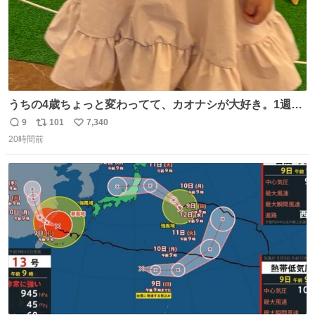
うちの4歳ちょっと変わってて、カオナシが大好き。1週間
前からおねだりされてたカオナシの靴下をドングリ共和国
9
101
7,340
返
リ
い
で発見したものの大人用のみ。履けなくてもいいから買い
20時間前
信
ポ
い
たいとのことで、仕方なく購入。 すぐにベンチで履きだし
数
ス
ね
て、このあとホテルビュッフェだったのにこれ。 ←購入
ト
数
数
前 購入後→