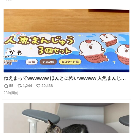
信
ポ
い
数
ス
ね
ト
数
数
ねえまってwwwwww ほんとに怖いwwwww 人魚まんじゅ
う買ってきたから私も永遠のいのちを…ぐへへ…と思いな
55
1,244
20,438
返
リ
い
がら1つ食べたら 奥歯欠けたんだけど！！！！？？？ しか
23時間前
信
ポ
い
もガッツリ😭 まんじゅうだよ？？？？？？ ガリッて言っ
数
ス
ね
たから何？と思って口から出したら自分の歯wwwwww セ
ト
数
数
イレーンの呪いじゃん😭