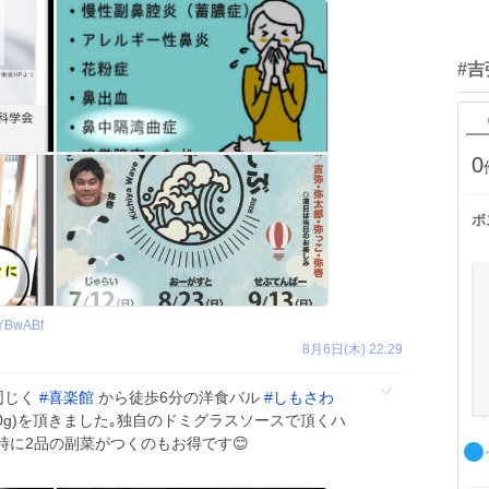
#
0
ポ
YBwABf
8月6日(木) 22:29
同じく
#
喜楽館
から徒歩6分の洋食バル
#
しもさわ
60g)を頂きました｡独自のドミグラスソースで頂くハ
時に2品の副菜がつくのもお得です😊