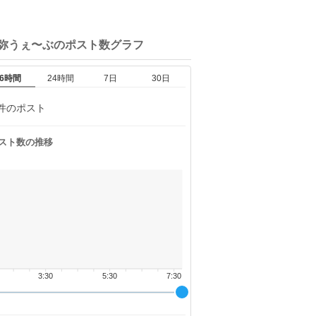
吉弥うぇ〜ぶの
ポスト数グラフ
6時間
24時間
7日
30日
件のポスト
スト数の推移
3:30
5:30
7:30