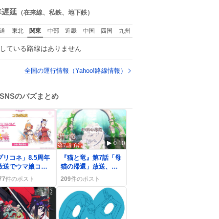
ね
ので、女子大でもな
数
車遅延
（在来線、私鉄、地下鉄）
いくせに偏差値の高
い大学のインカレサ
道
東北
関東
中部
近畿
中国
四国
九州
ークルに突撃して所
属するという奇行で
している路線はありません
事なきを得た。 高偏
差値に行けないなら
せめてそれくらいし
全国の運行情報（Yahoo!路線情報）
た方が予後がいいで
す。
https://t.co/9nMHIrE
SNSのバズまとめ
Tkw
0:10
プリコネ」8.5周年
『猫と竜』第7話「母
放送でウマ娘コラ
猫の帰還」放送、視
とレイド情報が
聴者が「ボロ泣き」
77
件のポスト
209
件のポスト
々登場、ファン歓
感動の声
の声