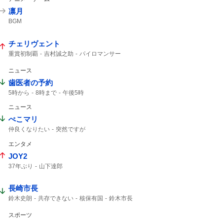
凛月
BGM
チェリヴェント
重賞初制覇
吉村誠之助
パイロマンサー
コントレイル産駒
メルカントゥール
誠之助
ドンエレクトス
ファイアマン
ニュース
マクリール
テンカムテキ
コントレイル
歯医者の予約
タガノアバンドーネ
ヒシアムルーズ
5時から
8時まで
午後5時
海外帰り
レパードステークス2026
ニュース
ぺこマリ
仲良くなりたい
突然ですが
エンタメ
JOY2
37年ぶり
山下達郎
長崎市長
鈴木史朗
共存できない
核保有国
鈴木市長
平和宣言
非核三原則
唯一の戦争被爆国
核兵器禁止条約
スポーツ