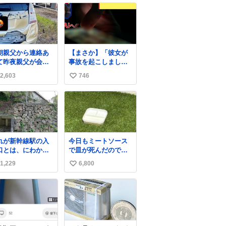
朝親父から連絡あ
【まさか】「彼女が
て昨夜親父が会社
事故を起こしまし
置いてたプリウス
た」 ひき逃げで逃走
2,603
746
い
燃えたらしく、距
した男、AIの相談履
と経年でバッテリ
歴で“ウソ発覚” 警察
い
イカれてたか？っ
が男のスマホを押収
ね
思ったら放火らし
して解析すると、出
数
し隣のトラックも
頭する前に事故の詳
部燃えたみたい。
しい状況やどう対応
れも胸糞だけど、
すればいいかをAIに
れが新幹線駅の入
今日もミートソース
なる火災扱いで放
相談していたことが
口とは、にわかに
で皿が死んだので、
に切り変わらない
わかった。しかし、
じがたい
天日干しをしていま
ら犯人野放しらし
AIの回答は「正直に
1,229
6,800
い
す🍝 ありがとう先人
。
警察に話すように」
の知恵
い
だった。
ね
数