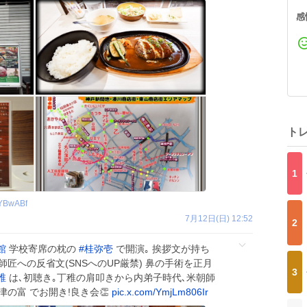
感
ト
1
YBwABf
7月12日(日) 12:52
2
館
学校寄席の枕の
#
桂弥壱
で開演｡ 挨拶文が持ち
師匠への反省文(SNSへのUP厳禁) 鼻の手術を正月
3
稚
は､初聴き｡丁稚の肩叩きから内弟子時代､米朝師
津の富 でお開き!良き会👏
pic.x.com/YmjLm806Ir