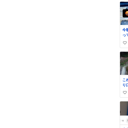
今
っ
に
い
が
離
い
ー
ね
て
数
い
一
そ
こ
単
り
火
信
か
い
い
い
ね
数