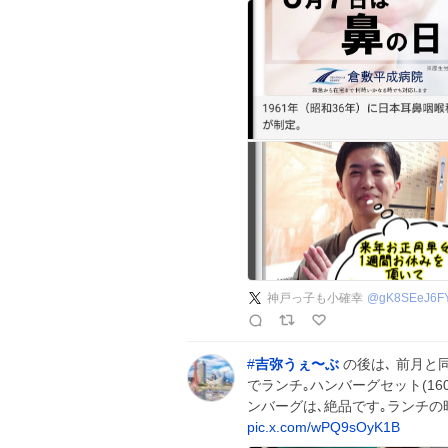
神戸っ子も小確幸
@
gK8SEeJ6F
#
吉弥うぇ〜ぶ
の後は､ 前月と
でランチ｡ハンバーグセット(1
ンバーグは､絶品です｡ランチの
pic.x.com/wPQ9sOyK1B