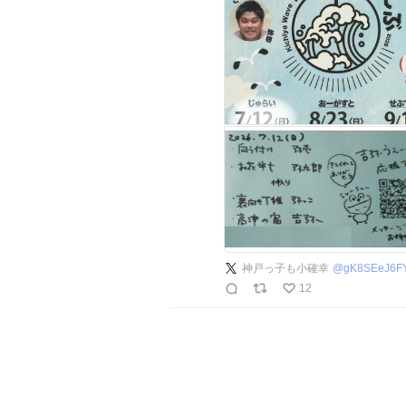
神戸っ子も小確幸
@
gK8SEeJ6F
12