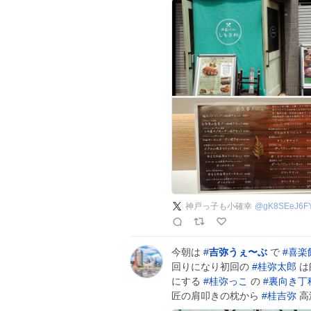
神戸っ子も小確幸
@
gK8SEeJ6F
今朝は
#
吉弥うぇ〜ぶ
で
#
喜楽
回りになり初回の
#
桂弥太郎
は
にする
#
桂弥っこ
の
#
裏向き丁
匠の肩叩きの枕から
#
桂吉弥
高