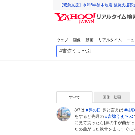
【緊急支援】令和8年熊本地震 緊急支援募
ウェブ
画像
動画
リアルタイム
ニュ
画像・動画
すべて
8/7は
#
鼻の日
鼻と言えば
#
桂
をすると先月の
#
吉弥うぇ〜ぶ
に見て貰ったら[鼻の中が曲がっ
ため曲がった軟骨をまっすぐに