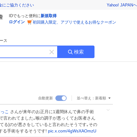
Yahoo! JAPAN
ヘ
金にご協力ください
IDでもっと便利に
新規取得
ログイン
初回購入限定、アプリで使えるお得なクーポン
ース
検索
キ
ー
ワ
ー
ド
を
消
自動更新
並べ替え：
新着順
す
弥っこ
さんが来年のお正月に1週間休んで鼻の手術
で言われてました｡喉の調子が悪っくてお医者さん
てる]のが悪さをしていると言われたそうです｡その
する手術をするそうです!
pic.x.com/4gWsXAOmzU