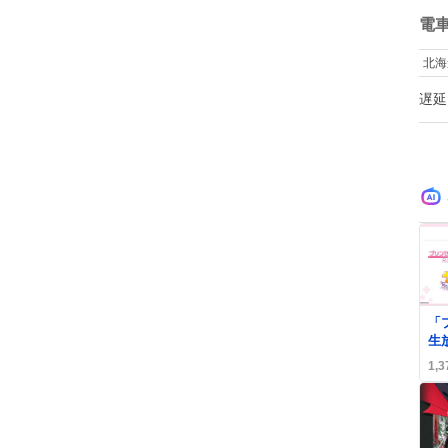
ね
数
電
北海
遅延
0
「
生
ボ
1,3
続
喜