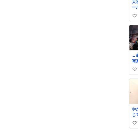
大
ー
ま
い
い
ね
数
←
い
い
ね
数
や
じ
い
い