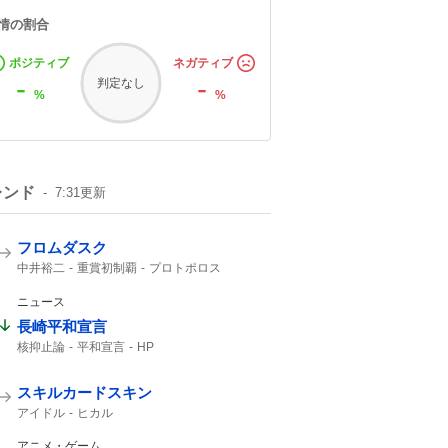
情の割合
ポジティブ
ネガティブ
-
-
判定なし
%
%
レンド
7:31
更新
フロムダスク
中井裕二
重賞初制覇
プロトポロス
レッドエヴァンス
レイピア
12番人気
ジェニファー
3着
CBC
写真判定
2着
ニュース
16万
長崎平和宣言
核抑止論
平和宣言
HP
スキルカードスキン
アイドル
ヒカル
アニメ・ゲーム