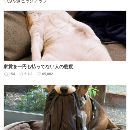
つぶやきピックアップ
家賃を一円も払ってない人の態度
154
5,111
65,882
返
リ
い
信
ポ
い
数
ス
ね
ト
数
数