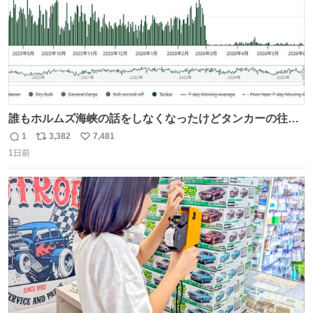
誰もホルムズ海峡の話をしなくなったけどタンカーの往来
は消滅したままですねと
1
3,382
7,481
返
リ
い
1日前
信
ポ
い
数
ス
ね
ト
数
数