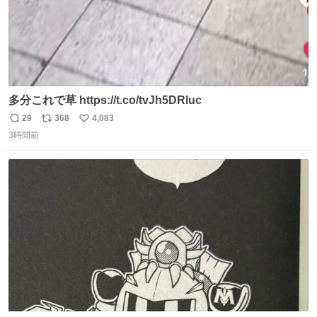
多分これで草 https://t.co/tvJh5DRluc
29
368
4,083
返
リ
い
3時間前
信
ポ
い
数
ス
ね
ト
数
数