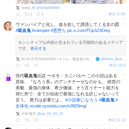
Vamp_M
@
VampM9999
1
1
昨日 17:50
ヴァンパイアと化し、血を欲して誘惑してくる女の図
#
吸血鬼
#
vampire
#
悪堕ち
pic.x.com/fTqUiZ4Oeq
センシティブな内容が含まれている可能性のあるメディア
です。
表示する
BLUE EYESHADOWS / ギャル・吸血鬼 (Vampire)・悪堕ち
@
Keba_Blue_Colla
昨日 13:27
現代
吸血鬼
伝説 〜ホモ・カニバル〜 この小説はある
意味、『なろう系』のアンチテーゼなのかも。 絶世の
美貌、最強の身体、希少価値、そう言うチート能力を
得た所で、全てが自由で最強になれる訳じゃないって
言う。 努力は必要だよ。
#
小説家になろう
#
吸血鬼
#
女体化
ncode.syosetu.com/n3503mg/
今田 陽平
@
ms_06_45_02
昨日 11:12