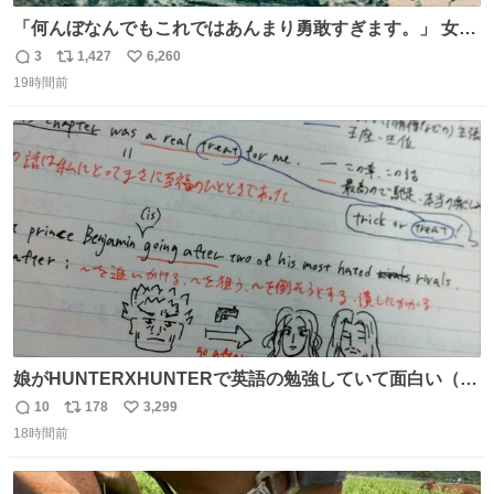
「何んぼなんでもこれではあんまり勇敢すぎます。」 女性
の立ち振る舞い指南コーナーで、大股を「下品」や「はし
3
1,427
6,260
返
リ
い
たない」という言葉を使わず「勇敢すぎます」と洒落っ気
19時間前
信
ポ
い
たっぷりにたしなめる当時の言葉選びよ 勇敢すぎます、使
数
ス
ね
っていきたい… （昭和4年婦人倶楽部新年号より）
ト
数
数
娘がHUNTERXHUNTERで英語の勉強していて面白い（娘
の許可済み）
10
178
3,299
返
リ
い
18時間前
信
ポ
い
数
ス
ね
ト
数