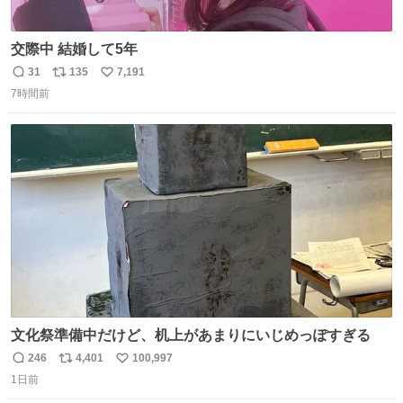
交際中 結婚して5年
31
135
7,191
返
リ
い
7時間前
信
ポ
い
数
ス
ね
ト
数
数
文化祭準備中だけど、机上があまりにいじめっぽすぎる
246
4,401
100,997
返
リ
い
1日前
信
ポ
い