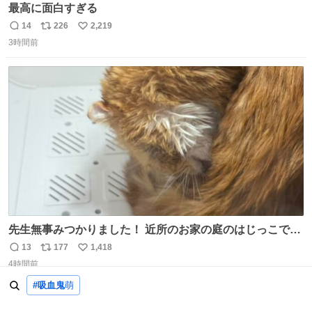
最高に面白すぎる
14
226
2,219
返
リ
い
3時間前
信
ポ
い
数
ス
ね
ト
数
数
先生無事みつかりました！ 近所のお家の庭のはじっこでう
ずくまってました💦 拡散してくれたり探してくれたみなさ
13
177
1,418
返
リ
い
ん本当にありがとございます！ 飛び出し防止柵を増やして
4時間前
信
ポ
い
先生とちょびが怖い思いをしないでいいようにしようと思
数
ス
ね
#吸血鬼
萌
う！
ト
数