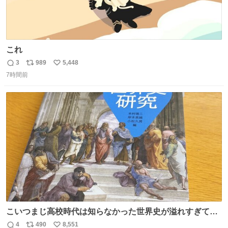
これ
3
989
5,448
返
リ
い
7時間前
信
ポ
い
数
ス
ね
ト
数
数
こいつまじ高校時代は知らなかった世界史が溢れすぎてて
𝑩𝑰𝑮 𝑳𝑶𝑽𝑬＿＿
4
490
8,551