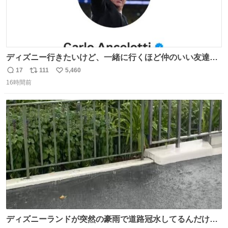
ディズニー行きたいけど、一緒に行くほど仲のいい友達が
居ない… ほんでこれ
17
111
5,460
返
リ
い
16時間前
信
ポ
い
数
ス
ね
ト
数
数
ディズニーランドが突然の豪雨で道路冠水してるんだけど