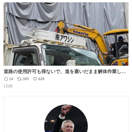
数
ス
ね
ト
数
数
道路の使用許可も得ないで、道を塞いだまま解体作業して
る。 写真を撮ろうとしたら「勝手に写真撮るな馬鹿野郎」
14
305
928
返
リ
い
と罵倒されるなど。
1日前
信
ポ
い
数
ス
ね
ト
数
数