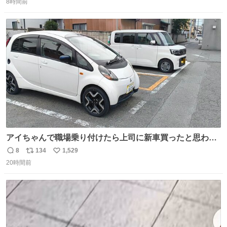
8時間前
信
ポ
い
数
ス
ね
ト
数
数
アイちゃんで職場乗り付けたら上司に新車買ったと思われ
たの嬉しすぎる。 20年落ちの車もやりようによっては新車
8
134
1,529
返
リ
い
っぽく見えるってことよ。 令和の車の横に並べても違和感
20時間前
信
ポ
い
ない平成18年式です。
数
ス
ね
ト
数
数