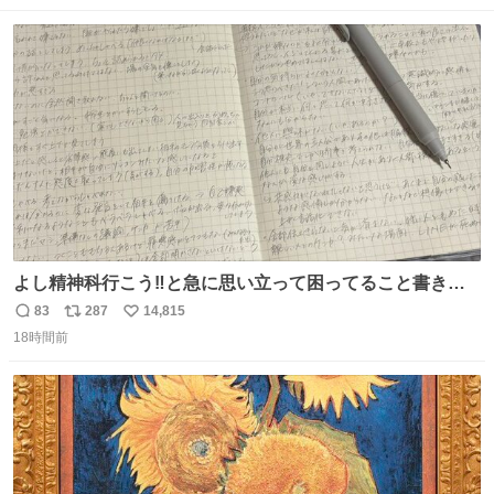
ト
数
数
よし精神科行こう‼️と急に思い立って困ってること書き出
してたらペン止まらなくなってすごい勢いで埋まってワロ
83
287
14,815
返
リ
い
タ
18時間前
信
ポ
い
数
ス
ね
ト
数
数