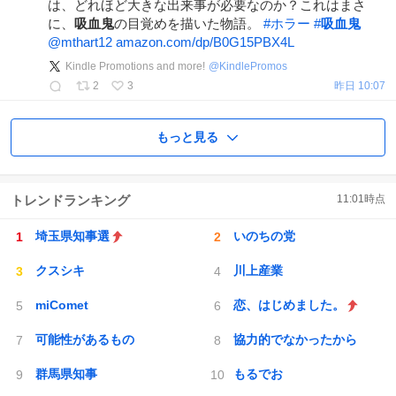
は、どれほど大きな出来事が必要なのか？これはまさ
に、
吸血鬼
の目覚めを描いた物語。
#
ホラー
#
吸血鬼
@mthart12
amazon.com/dp/B0G15PBX4L
Kindle Promotions and more!
@
KindlePromos
2
3
昨日 10:07
もっと見る
トレンドランキング
11:01
時点
埼玉県知事選
いのちの党
クスシキ
川上産業
miComet
恋、はじめました。
可能性があるもの
協力的でなかったから
群馬県知事
もるでお