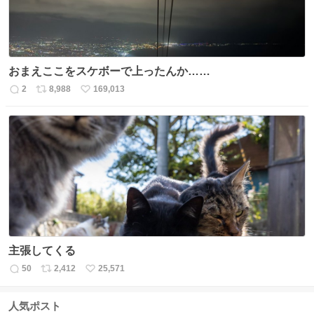
おまえここをスケボーで上ったんか……
2
8,988
169,013
返
リ
い
信
ポ
い
数
ス
ね
ト
数
数
主張してくる
50
2,412
25,571
返
リ
い
信
ポ
い
数
ス
ね
人気ポスト