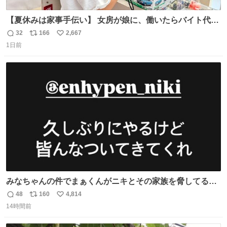
【夏休みは家事手伝い】 女房が娘に、働いたらバイト代も
らえば？と言ったら、娘は、いらない、と言って黙々と働
32
166
2,667
返
リ
い
いてくれました。 あとでソフトクリーム買ってやろうと思
1日前
信
ポ
い
いました。
数
ス
ね
ト
数
数
みなちゃんの件でまぁくんがニキとその家族を脅してるけ
ど絶対間違えてる。 悪いのは誹謗中傷した人達でしょ。こ
48
160
4,814
返
リ
い
んなのみなちゃん望んでないし曲がった正義すぎる
14時間前
信
ポ
い
数
ス
ね