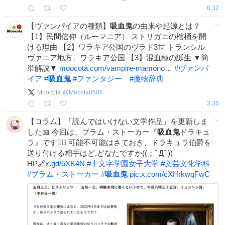
6:32
【ヴァンパイアの種類】
吸血鬼
の由来や起源とは？
【1】民間信仰（ルーマニア） ストリガエの棺桶を開
ける理由 【2】ワラキア公国のヴラド3世 トランシル
ヴァニア地方、ワラキア公国 【3】混血種の誕生 ▼簡
単解説▼
moocota.com/vampire-mamono…
#
ヴァンパ
イア
#
吸血鬼
#
ファンタジー
#
魔物辞典
Moocota
@
Mocota0505
3:36
【コラム】「読んではいけない文学作品」を更新しま
した📖 今回は、ブラム・ストーカー『
吸血鬼
ドラキュ
ラ』です🧛‍♂️ 可能不可能はさておき、ドラキュラ伯爵を
送り付ける相手はど,どなたですか((；ﾟДﾟ))
HP🔗
x.gd/5XK4N
#
十文字学園女子大学
#
文芸文化学科
#
ブラム・ストーカー
#
吸血鬼
pic.x.com/cXHrkwqFwC