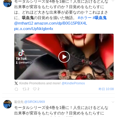
モータルシリーズ全4巻を1冊に！人生におけるどんな
出来事が変容をもたらすのか？目覚めをもたらすに
は、どれほど大きな出来事が必要なのか？これはまさ
に、
吸血鬼
の目覚めを描いた物語。
#
ホラー
#
吸血鬼
@mthart12
amazon.com/dp/B0G15PBX4L
pic.x.com/UpNkIgbn4x
Kindle Promotions and more!
@
KindlePromos
2
2
昨日 10:08
返信先:
@
SIROKU969
モータルシリーズ全4巻を1冊に！人生におけるどんな
出来事が変容をもたらすのか？目覚めをもたらすに