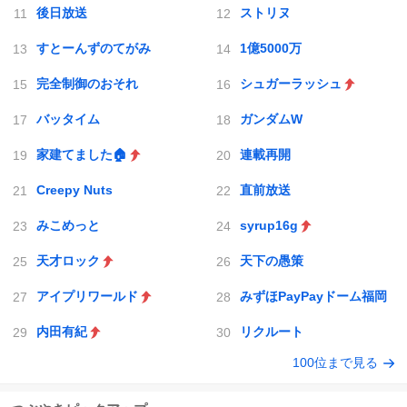
後日放送
ストリヌ
すとーんずのてがみ
1億5000万
完全制御のおそれ
シュガーラッシュ
バッタイム
ガンダムW
家建てました🏠
連載再開
Creepy Nuts
直前放送
みこめっと
syrup16g
天才ロック
天下の愚策
アイプリワールド
みずほPayPayドーム福岡
内田有紀
リクルート
100位まで見る