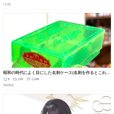
返
リ
い
1日前
信
ポ
い
数
ス
ね
ト
数
数
昭和の時代によく目にした名刺ケース(名刺を作るとこれに
入れて渡された)はウランガラスのような綺麗な発色なの
6
156
1,348
返
リ
い
で、子供たちの宝物入れとして二次利用されていましたと
5時間前
信
ポ
い
さ。
数
ス
ね
ト
数
数