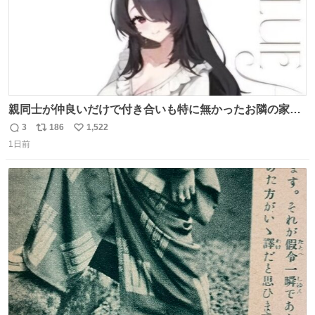
親同士が仲良いだけで付き合いも特に無かったお隣の家に
自分とこの親が外せない用事があるからと半ば強制的に預
3
186
1,522
返
リ
い
けられて空き部屋が無いからたまに見かけるけどロクに会
1日前
信
ポ
い
話したことも無い一人娘と同じ部屋で寝るように言われ恐
数
ス
ね
る恐る部屋の扉を開けた先にこの光景が待ってた時の少年
ト
数
数
の反応を答えよ