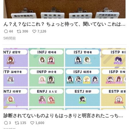
ん？え？なにこれ？ ちょっと待って、聞いてない これは販
売されているのもですか？
44
306
7,126
返
リ
い
5時間前
信
ポ
い
数
ス
ね
ト
数
数
診断されてないものよりもはっきりと明言されたこっちで
話しませんかというお気持ち
3
135
1,600
返
リ
い