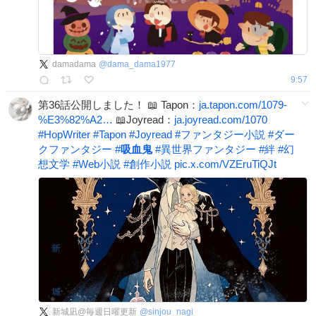
damadama
@
dama_dama1977
9:57
第36話公開しました！ 📖 Tapon：
ja.tapon.com/1079-
%E3%82%A2…
📖Joyread：
ja.joyread.com/1070
#
HopWriter
#
Tapon
#
Joyread
#
ファンタジー小説
#
ダー
クファンタジー
#
吸血鬼
#
異世界ファンタジー
#
絆
#
幻
想文学
#
Web小説
#
創作小説
pic.x.com/VZEruTiQJt
新城凪@毎週日曜更新
@
sinjou_nagi