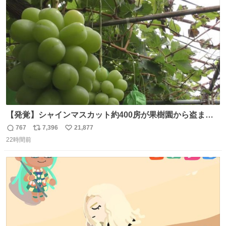
ト
数
数
【発覚】シャインマスカット約400房が果樹園から盗まれ
る 栃木・佐野市 news.livedoor.com/article/detail… 被害
767
7,396
21,877
返
リ
い
に遭った果樹園には防犯カメラなどはなく、シャインマス
22時間前
信
ポ
い
カットが盗まれた木には刃物などで切られた跡が。市内で
数
ス
ね
今年に入って同様の被害は確認されておらず、警察はパト
ト
数
数
ロールを強化する。