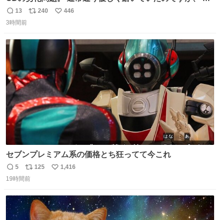
い氷のようにバリッと割れてしまいました。。 中々高価な
13
240
446
返
リ
い
ソフトなので辛いです😭 数十年後にはCDゲームソフト、
3時間前
信
ポ
い
みなこうなってしまうのでしょうか。。
数
ス
ね
ト
数
数
セブンプレミアム系の価格とち狂ってて今これ
5
125
1,416
返
リ
い
19時間前
信
ポ
い
数
ス
ね
ト
数
数