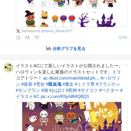
damadama
@
dama_dama1977
10:01
分析グラフを見る
イラストACにて新しいイラストが公開されましたー。
ハロウィンを楽しむ家族のイラストセットです。トリ
コアトリー！
ac-illust.com/main/detail.ph…
#
ハロウィ
ン
#
仮装
#
雪女
#
吸血鬼
#
魔女
#
ミイラ男
#
フランケン
#
モンブラン
#
城
#
おばけ
#
死神
#
ガイコツ
#
ベクター
#
イラストAC
pic.x.com/R5yh8MQBQ1