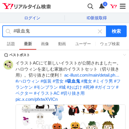
i
ログイン
ID新規取得
検索
キ
ー
話題
最新
画像
動画
ユーザー
ウェブ検索
ワ
ベストポスト
ー
ド
イラストACにて新しいイラストが公開されましたー。
を
ハロウィンを楽しむ家族のイラストセット（切り抜き
消
用）。切り抜きに便利！
ac-illust.com/main/detail.ph…
す
#
ハロウィン
#
仮装
#
雪女
#
吸血鬼
#
魔女
#
ミイラ男
#
フ
ランケン
#
モンブラン
#
城
#
おばけ
#
死神
#
ガイコツ
#
ベクター
#
イラストAC
#
切り抜き用
pic.x.com/pfxtwXVICn