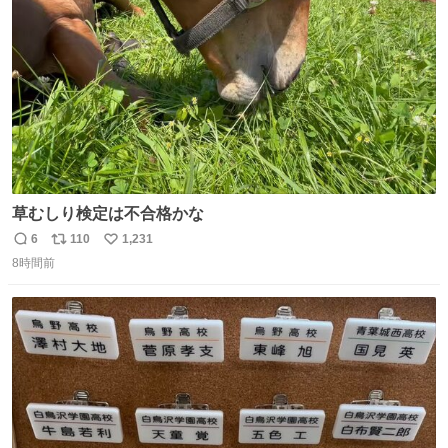
数
草むしり検定は不合格かな
6
110
1,231
返
リ
い
8時間前
信
ポ
い
数
ス
ね
ト
数
数