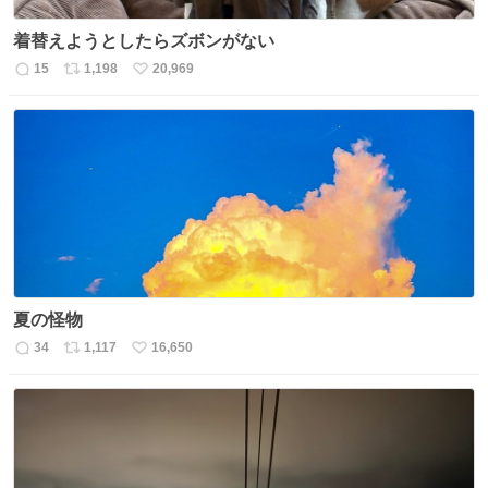
着替えようとしたらズボンがない
15
1,198
20,969
返
リ
い
信
ポ
い
数
ス
ね
ト
数
数
夏の怪物
34
1,117
16,650
返
リ
い
信
ポ
い
数
ス
ね
ト
数
数