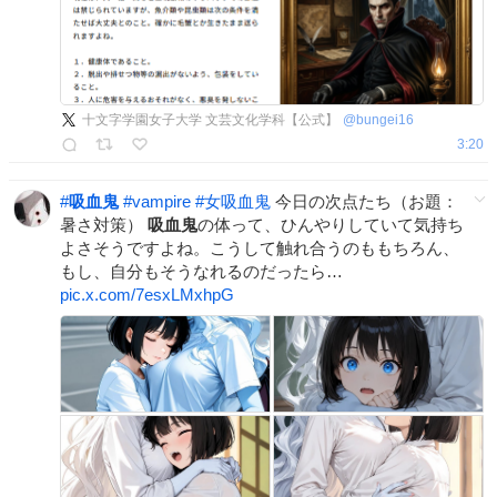
十文字学園女子大学 文芸文化学科【公式】
@
bungei16
3:20
#
吸血鬼
#
vampire
#
女吸血鬼
今日の次点たち（お題：
暑さ対策）
吸血鬼
の体って、ひんやりしていて気持ち
よさそうですよね。こうして触れ合うのももちろん、
もし、自分もそうなれるのだったら…
pic.x.com/7esxLMxhpG