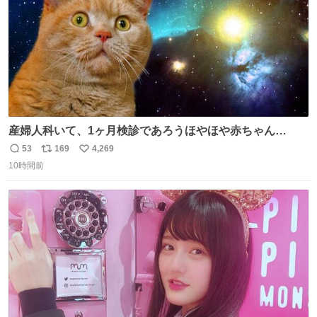
産婦人科いて、1ヶ月検診であろうほやほや赤ちゃん👩‍🍼
と推定2,3歳の女の子👧🏻をワンオペで連れてるママがいる
53
169
4,269
返
リ
い
のだけども 女の子ずっとママの側から離れない…⁉️ 手を繋
10時間前
信
ポ
い
がなくてもうろちょろしないしママが歩いたらピクミンみ
数
ス
ね
たいにﾄﾃﾄﾃついてってるし逃走しないし脱走しないし逃げ
ト
数
数
ないし走ら文字数