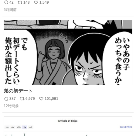
☔️ この雨で今年初のミッションクールダウン中止。幾ら何
42
148
1,549
返
リ
い
でもやばすぎだろ...
6時間前
信
ポ
い
数
ス
ね
ト
数
数
弟の初デート
387
6,979
101,091
返
リ
い
12時間前
信
ポ
い
数
ス
ね
ト
数
数