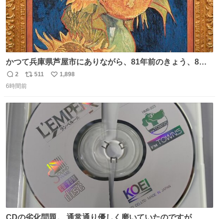
かつて兵庫県芦屋市にありながら、81年前のきょう、8月6
日の阪神大空襲の折に残念ながら焼失した、 #ゴッホ の幻
2
511
1,898
返
リ
い
の「 #ヒマワリ 」。 当館は、東京都にある武者小路実篤記
6時間前
信
ポ
い
念館にご協力いただき、当時発行されたカラー印刷画集よ
数
ス
ね
り陶板で原寸大に再現し、2014年より展示しています。 #
ト
数
数
大塚国際美術館
CDの劣化問題。 通常通り優しく磨いていたのですが、 薄