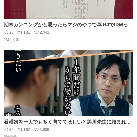
期末カンニングかと思ったらマジのやつで草 B4でIDMって
ことはおそらく就職だし、内定取り消し？ それと夏休み期
23
131
2,441
返
リ
い
間の停学って無意味じゃね？
23時間前
信
ポ
い
数
ス
ね
ト
数
数
看護婦を一人でも多く育ててほしいと黒川先生に頼まれ、
１年間だけ黒川病院で働くことにしたりん。 直美はその１
34
162
1,980
返
リ
い
年間で恵風看護婦会を立て直すと話しました。 👇このシー
8時間前