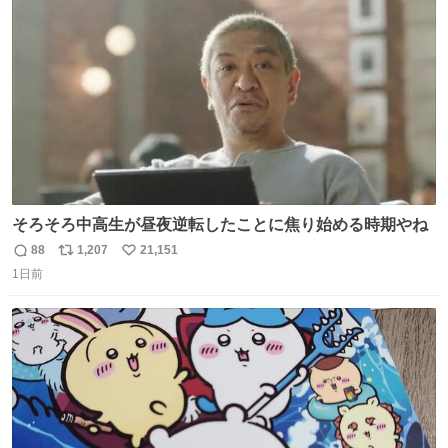
ト
数
数
そろそろ中高生が昼夜逆転したことに焦り始める時期やね
88
1,207
21,151
返
リ
い
1日前
信
ポ
い
数
ス
ね
ト
数
数