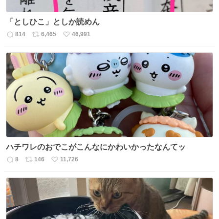
「としひこ」としか読めん
814
6,465
46,991
返
リ
い
信
ポ
い
数
ス
ね
ト
数
数
ハチワレのおでこがこんなにかわいかったなんてッ
8
146
11,726
返
リ
い
信
ポ
い
数
ス
ね
ト
数
数