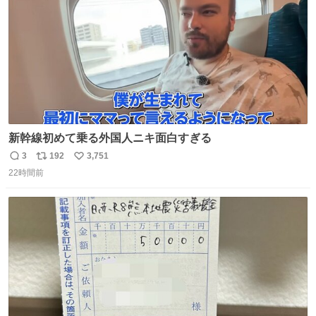
新幹線初めて乗る外国人ニキ面白すぎる
3
192
3,751
返
リ
い
22時間前
信
ポ
い
数
ス
ね
ト
数
数