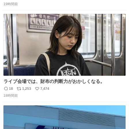
ら観に行くねッ🎫
19時間前
信
ポ
い
数
ス
ね
ト
数
数
ライブ会場では、財布の判断力がおかしくなる。
18
1,253
7,474
返
リ
い
18時間前
信
ポ
い
数
ス
ね
ト
数
数