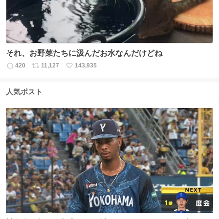
それ、お野菜たちに汲んだお水なんだけどね
420
11,127
143,935
返
リ
い
信
ポ
い
数
ス
ね
人気ポスト
ト
数
数