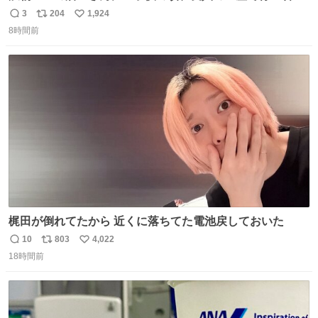
貰って、それがすごく気に入ってたのに、いつかの引越し
3
204
1,924
返
リ
い
で無くしてしまった」という話をしたら、 「お土産で買っ
8時間前
信
ポ
い
てきたくらいの価格感なら、ドイツの黒い森のフローライ
数
ス
ね
トかな…」と当たりつけてもらった。確かにこんな感じだ
ト
数
数
った気がする 凄い
梶田が倒れてたから 近くに落ちてた電池戻しておいた
10
803
4,022
返
リ
い
18時間前
信
ポ
い
数
ス
ね
ト
数
数