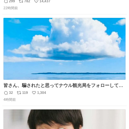
妹」
299
782
14,437
返
リ
い
22時間前
信
ポ
い
数
ス
ね
ト
数
数
皆さん、騙されたと思ってナウル観光局をフォローしてみ
てください。たまに海とか島とかわけわからん画像が流れ
32
119
1,304
返
リ
い
てくるだけで、特に何も起こりません。
4時間前
信
ポ
い
数
ス
ね
ト
数
数