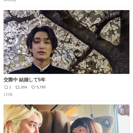
信
ポ
い
ンをぜひ本編で web.nhk/tv/an/kazekaor… #朝ドラ #風薫
数
ス
ね
る 見上愛 上坂樹里 平埜生成
ト
数
数
交際中 結婚して5年
1
204
5,795
返
リ
い
1日前
信
ポ
い
数
ス
ね
ト
数
数