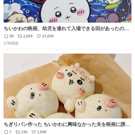
ちいかわの映画、幼児を連れて入場できる回があったので
子どもを連れて観てきたんですけど、セイレーンの登場シ
38
2,659
23,009
返
リ
い
ーンで場内のベビーが一斉に泣き出してたのがとてもよい
17時間前
信
ポ
い
映画体験でした。
数
ス
ね
ト
数
数
ちぎりパン作った ちいかわに興味なかった夫を映画に誘い
出すことに成功したからさァ、永遠のいのち食べさせてか
7
146
1,698
返
リ
い