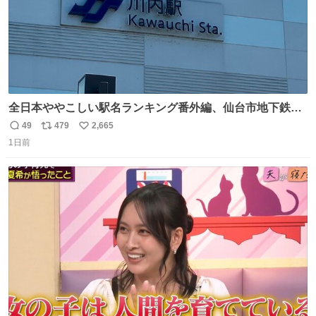
全日本ややこしい駅名ランキング番外編、仙台市地下鉄川
内駅
49
479
2,665
返
リ
い
1日前
信
ポ
い
数
ス
ね
ト
数
数