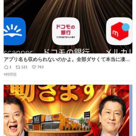
アプリ名も収められないのかよ。全部ダサくて本当に凄
い。 https://t.co/LemyLGyVkR
1
121
763
返
リ
い
4時間前
信
ポ
い
数
ス
ね
ト
数
数