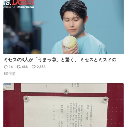
数
ミセスの3人が「うまっ😍」と驚く、 ミセスとミスドのコ
ラボドーナツ🍏🍩 その味わいとは....！？ 『Mrs.
14
466
2,658
返
リ
い
Donut（ミセスドーナツ）』 8月7日（金）店頭販売開始🎉
1時間前
信
ポ
い
数
ス
ね
ト
数
数