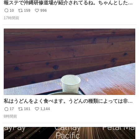
報ステで沖縄研修道場が紹介されてるね。ちゃんとした名
前出してないけど。#報道ステーション
10
159
996
返
リ
い
17時間前
信
ポ
い
数
ス
ね
ト
数
数
私はうどんをよく食べます。うどんの種類によっては非常
食にもなります。生うどんは消費期限が短く、冷凍うどん
17
161
1,144
返
リ
い
は長持ちする代わりに停電に弱いので、乾麺タイプのうど
8時間前
信
ポ
い
んなら水分が少なく長期保存するのにおすすめです。アル
数
ス
ね
ファ化米や缶詰など、色々な非常食がありますが、うどん
ト
数
数
もいかがでしょうか？