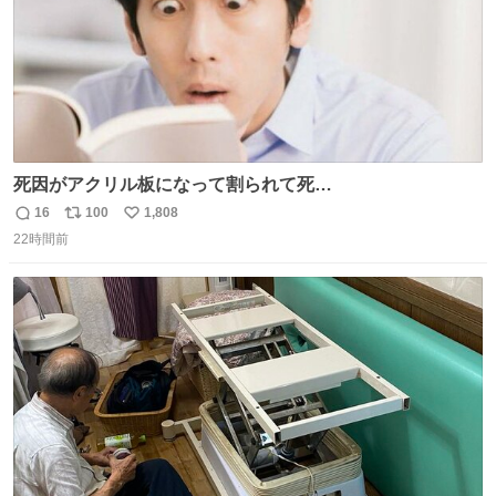
死因がアクリル板になって割られて死
亡……………！？！？
16
100
1,808
返
リ
い
22時間前
信
ポ
い
数
ス
ね
ト
数
数