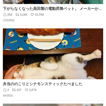
下がらなくなった高田製の電動昇降ベット。 メーカーから
は、完全に見放されたんですが、 見事に85歳の父が治しま
252
3,184
33,708
返
リ
い
した。 うちの父は、トヨタカローラのボディをオート生産
20時間前
信
ポ
い
する、工業ロボットの製作者なんですが、 父が電動ベット
数
ス
ね
の配線をハンダで修理している横で、
ト
数
数
弁当ののこりとシナモンスティックたべました
2
227
3,274
返
リ
い
8時間前
信
ポ
い
数
ス
ね