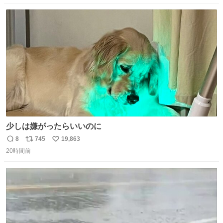
数
ス
ね
ト
数
数
少しは嫌がったらいいのに
8
745
19,863
返
リ
い
20時間前
信
ポ
い
数
ス
ね
ト
数
数