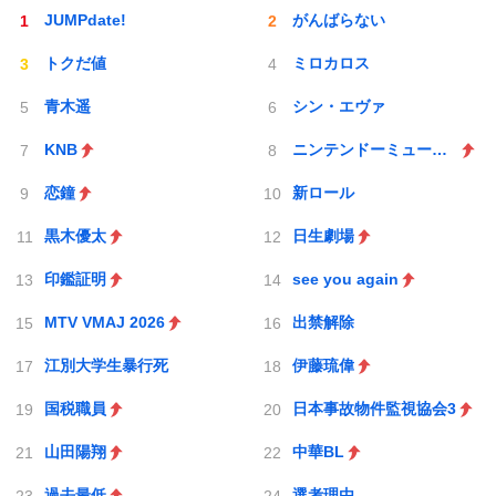
JUMPdate!
がんばらない
トクだ値
ミロカロス
青木遥
シン・エヴァ
KNB
ニンテンドーミュージアム
恋鐘
新ロール
黒木優太
日生劇場
印鑑証明
see you again
MTV VMAJ 2026
出禁解除
江別大学生暴行死
伊藤琉偉
国税職員
日本事故物件監視協会3
山田陽翔
中華BL
過去最低
選考理由