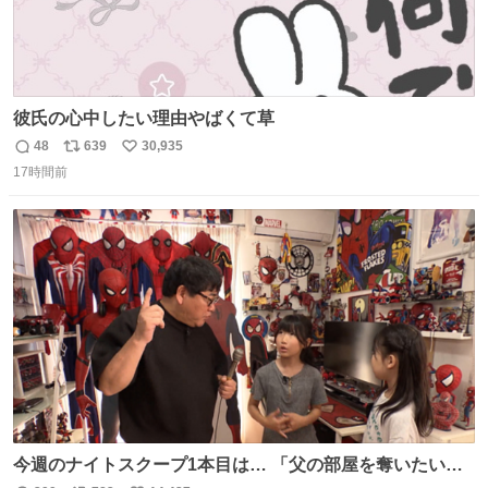
彼氏の心中したい理由やばくて草
48
639
30,935
返
リ
い
17時間前
信
ポ
い
数
ス
ね
ト
数
数
今週のナイトスクープ1本目は… 「父の部屋を奪いたい姉