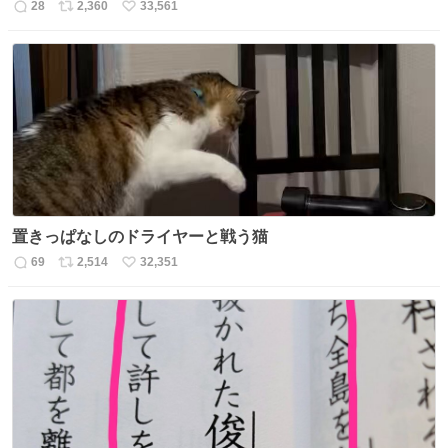
28
2,360
33,561
返
リ
い
信
ポ
い
数
ス
ね
ト
数
数
置きっぱなしのドライヤーと戦う猫
69
2,514
32,351
返
リ
い
信
ポ
い
数
ス
ね
ト
数
数