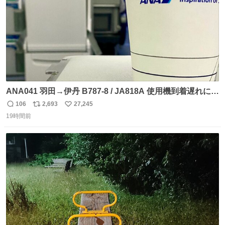
ANA041 羽田→伊丹 B787-8 / JA818A 使用機到着遅れにつ
き 「安全に支障ない範囲で1分1秒でも遅延回復に努めてお
106
2,693
27,245
返
リ
い
ります」と機長の気合い十分！ が、フライトは順調に進み
19時間前
信
ポ
い
すぎ… 「飛ばしすぎたせいか現在奈良県上空での待機を命
数
ス
ね
じられております」 でコンソメスープ吹き出しそうになり
ト
数
数
ましたw