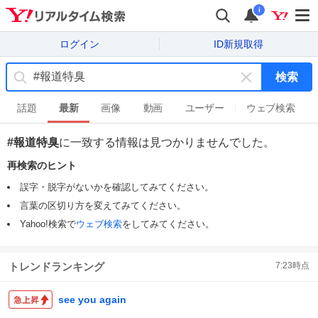
i
ログイン
ID新規取得
検索
キ
ー
話題
最新
画像
動画
ユーザー
ウェブ検索
ワ
ー
#報道特臭
に一致する情報は見つかりませんでした。
ド
再検索のヒント
を
消
誤字・脱字がないかを確認してみてください。
す
言葉の区切り方を変えてみてください。
Yahoo!検索で
ウェブ検索
をしてみてください。
トレンドランキング
7:23
時点
see you again