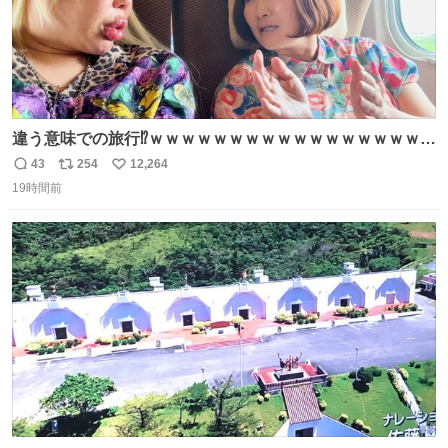
違う意味での旅行⁉️ｗｗｗｗｗｗｗｗｗｗｗｗｗｗｗｗｗｗ
ｗ
43
254
12,264
返
リ
い
19時間前
信
ポ
い
数
ス
ね
ト
数
数