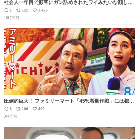
社会人一年目で顧客にガン詰めされたワイみたいな顔して
る
1
121
2,426
返
リ
い
18時間前
信
ポ
い
数
ス
ね
ト
数
数
圧倒的巨大！ ファミリーマート「45%増量作戦」には都市
伝説が隠されている、のかもしれない。 web-
6
106
409
返
リ
い
mu.jp/news/79509/
3時間前
信
ポ
い
数
ス
ね
ト
数
数