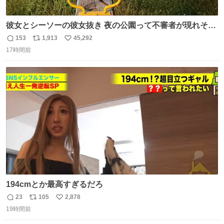
彼女とシーソーの彼女抜き 夜の公園って不審者が現れそう
で怖いんだよな
153
1,913
45,292
返
リ
い
17時間前
信
ポ
い
数
ス
ね
ト
数
数
194cmとか最高すぎるだろ
23
105
2,878
返
リ
い
19時間前
信
ポ
い
数
ス
ね