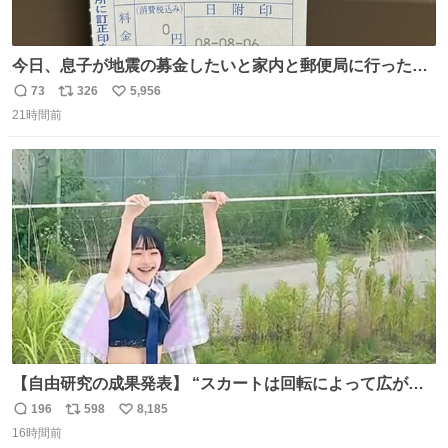
今日、息子が地震の募金したいと家内と郵便局に行ったみ
たいです。おもちゃとか買う選択肢もあったと思うけど、
73
326
5,956
返
リ
い
自分で貯めてた2万円を役に立てて欲しい、みんなも元気
21時間前
信
ポ
い
になって欲しいと。家内も一緒に募金したので、自分も何
数
ス
ね
かできたらなぁと思いました。
ト
数
数
【自由研究の成果発表】 “スカートは回転によって広がる
が、岡澤恋によって270°までなら広がらずに回転が可能な
196
598
8,185
返
リ
い
ことが証明された！”
16時間前
信
ポ
い