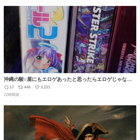
数
ス
ね
ト
数
数
沖縄の駿○屋にもエロゲあったと思ったらエロゲじゃなか
った
17
440
3,151
返
リ
い
22時間前
信
ポ
い
数
ス
ね
ト
数
数