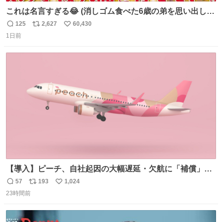
これは名言すぎる😂 (消しゴム食べた6歳の弟を思い出しな
がら)
125
2,627
60,430
返
リ
い
1日前
信
ポ
い
数
ス
ね
ト
数
数
【導入】ピーチ、自社起因の大幅遅延・欠航に「補償」開
始へ news.livedoor.com/article/detail… 同社に起因する理
57
193
1,024
返
リ
い
由によって大幅遅延や欠航が発生した場合、乗客が負担し
23時間前
信
ポ
い
た宿泊費や交通費を、領収書の事後申請に基づき、国内線
数
ス
ね
は1人あたり上限1万円、国際線は上限2万円まで支払う。
ト
数