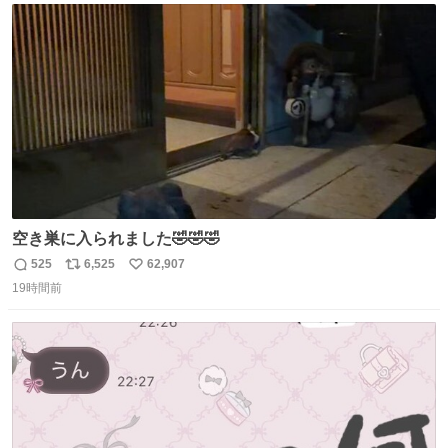
ト
数
数
空き巣に入られました🤣🤣🤣
525
6,525
62,907
返
リ
い
19時間前
信
ポ
い
数
ス
ね
ト
数
数