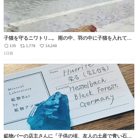
子猫を守るニワトリ...。 雨の中、羽の中に子猫を入れて守
る姿に感動した！！ 愛は種族を超える！
135
1,778
14,240
返
リ
い
1日前
信
ポ
い
数
ス
ね
ト
数
数
鉱物バーの店主さんに「子供の頃、友人の土産で青い石を