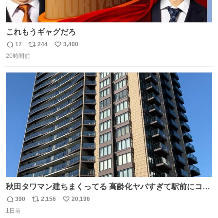
これもうギャグだろ
17
244
3,400
返
リ
い
20時間前
信
ポ
い
数
ス
ね
ト
数
数
秋田タワマン建ちまくってる 高齢化ヤバすぎて駅前にコン
パクトシティつくって高齢者を住ませる考えらしい 病院も
390
2,156
20,196
返
リ
い
全部駅前にある
1日前
信
ポ
い