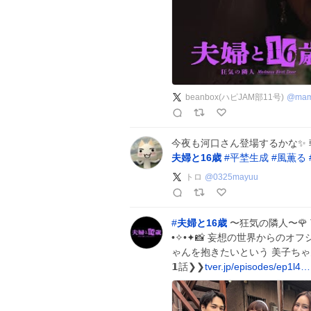
beanbox(ハピJAM部11号)
@
mam
今夜も河口さん登場するかな✨ 
夫婦と16歳
#
平埜生成
#
風薫る
トロ
@
0325mayuu
#
夫婦と16歳
〜狂気の隣人〜🌹 TVer 
•✧•✦📸 妄想の世界からのオフシ
ゃんを抱きたいという 美子ちゃ
𝟭話❯❯
tver.jp/episodes/ep1l4…