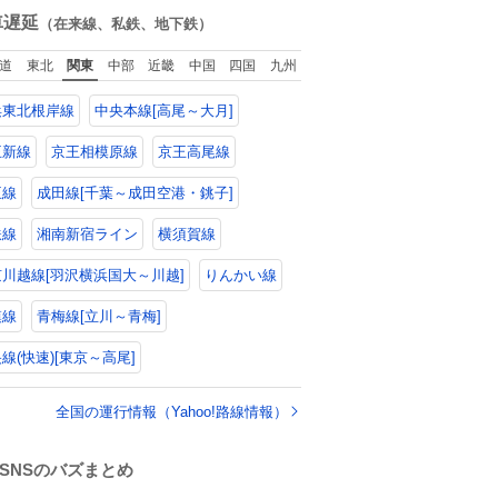
数
車遅延
（在来線、私鉄、地下鉄）
道
東北
関東
中部
近畿
中国
四国
九州
浜東北根岸線
中央本線[高尾～大月]
王新線
京王相模原線
京王高尾線
王線
成田線[千葉～成田空港・銚子]
鉄線
湘南新宿ライン
横須賀線
川越線[羽沢横浜国大～川越]
りんかい線
模線
青梅線[立川～青梅]
線(快速)[東京～高尾]
全国の運行情報（Yahoo!路線情報）
SNSのバズまとめ