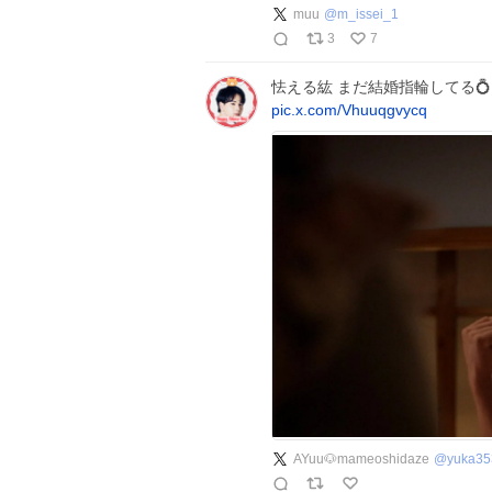
muu
@
m_issei_1
3
7
怯える紘 まだ結婚指輪してる
pic.x.com/Vhuuqgvycq
AYuu🐶mameoshidaze
@
yuka35