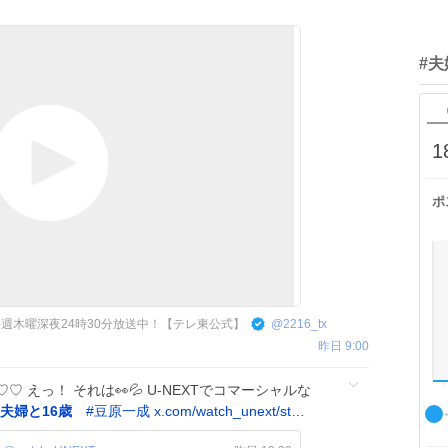
#夫
1
ポ
週木曜深夜24時30分放送中！【テレ東公式】
@
2216_tx
昨日 9:00
 えっ！ それは👀💦 U-NEXTでコマーシャルな
夫婦と16歳
#
豆原一成
x.com/watch_unext/st…