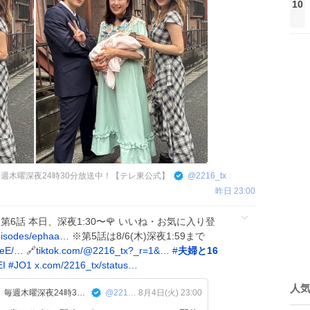
10
週木曜深夜24時30分放送中！【テレ東公式】
@
2216_tx
昨日 23:00
第6話 本日、深夜1:30〜🌹 いいね・お気に入り登
episodes/ephaa…
※第5話は8/6(木)深夜1:59まで
2eE/…
🔗
tiktok.com/@2216_tx?_r=1&…
#
夫婦と16
I
#
JO1
x.com/2216_tx/status…
人
『夫婦と16歳〜狂気の隣人〜』毎週木曜深夜24時30分放送中！【テレ東公式】
@2216_tx
8月4日(火) 23:00