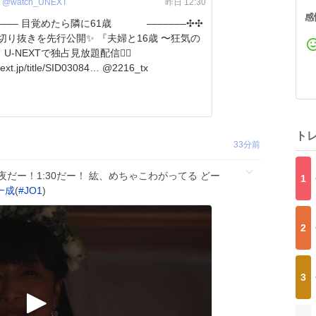
@watch_UNEXT
昨日 12:30
感
­–­­–­­–­­––­ 目覚めたら隣に61歳 –­­–­­–­­–­­–­­––­✣✣
きを先行公開✨ 『夫婦と16歳 〜狂気の
U-NEXTで独占見放題配信💁‍♀️
video.unext.jp/title/SID03084… @2216_tx
ト
33分前
夜だー！1:30だー！ 紘、めちゃこわがってる どー
1
一成
(
#
JO1
)
2
3