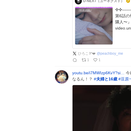
U-NEXT（ユーネクスト）
✣✣­­­­–­­–­
第6話の切り抜
隣人〜』 
ひろこ🫘❤️
@
peachboy_me
1
1
youtu.be/i7MWIzp6KvY?si…
今
なるん！？
#
夫婦と16歳
#
豆原