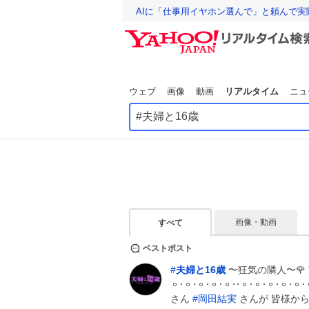
AIに「仕事用イヤホン選んで」と頼んで
ウェブ
画像
動画
リアルタイム
ニュ
画像・動画
すべて
ベストポスト
#
夫婦と16歳
〜狂気の隣人〜🌹 TVer &
𐄙𐄁𐄙𐄁𐄙𐄁𐄙𐄁𐄙𐄁𐄁𐄙𐄁𐄙𐄁𐄙𐄁𐄙𐄁𐄙𐄁
さん
#
岡田結実
さんが 皆様から