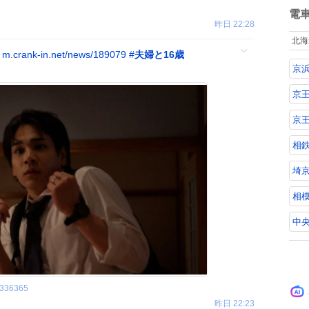
数
電
昨日 22:28
北海

m.crank-in.net/news/189079
#
夫婦と16歳
京
京
京
相
埼京
相
中央
336365
昨日 22:23