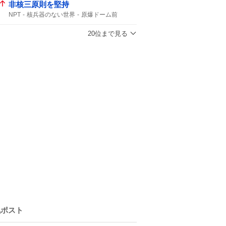
非核三原則を堅持
NPT
核兵器のない世界
原爆ドーム前
非核三原則
被爆国として
20位まで見る
気ポスト