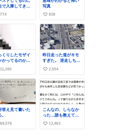
ーストしてるのに
意味がわかると怖い
走で入庫してきた
写真
客さん バーストし
774
838
い
ならその場で動か
いで助け呼んで下
い
い😰 保険にロード
ね
ービス付いてて金
数
負担も無いんです
走ると、
さなくていい所ま
っくりしたモザイ
昨日走った道がキモ
壊しちゃいますか
かかってるのかと
すぎた。 逆走しちゃ
 実際、外装ダメー
った
ったかと思ったよ
、ABSセンサ断
11,160
2,554
い
、ブレーキホース
い
傷入っちゃってま
…
ね
数
対答え見て書いた
こんなの、しらなか
ろ。
った…誰も教えてく
れなかった…。
69,576
13,463
い
い
ね