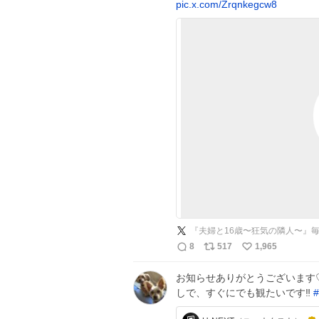
pic.x.com/Zrqnkegcw8
『夫婦と16歳〜狂気の隣人〜』毎
8
517
1,965
お知らせありがとうございます♡♡
しで、すぐにでも観たいです‼️
#