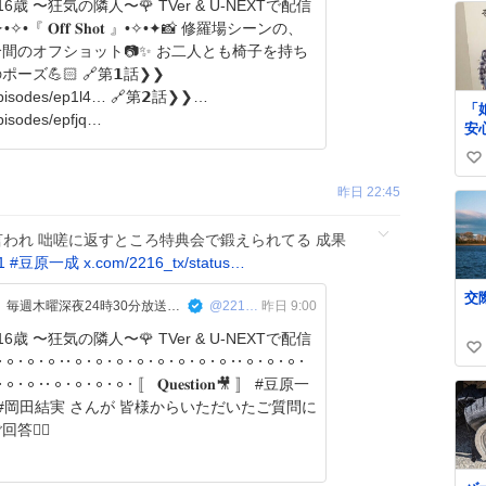
6歳 〜狂気の隣人〜🌹 TVer & U-NEXTで配信
間のオフショット📷✨ お二人とも椅子を持ち
🏻 🔗第𝟭話❯❯
/episodes/ep1l4… 🔗第𝟮話❯❯
「
episodes/epfjq…
安心」 
い。 ちなみ
い
ス
求
い
昨日 22:45
て
ね
ー
数
われ 咄嗟に返すところ特典会で鍛えられてる 成果
1
#
豆原一成
x.com/2216_tx/status…
『夫婦と16歳〜狂気の隣人〜』毎週木曜深夜24時30分放送中！【テレ東公式】
@2216_tx
昨日 9:00
6歳 〜狂気の隣人〜🌹 TVer & U-NEXTで配信
い
𐄁𐄙𐄁𐄙𐄁𐄁𐄙𐄁𐄙𐄁𐄙𐄁𐄙𐄁𐄙𐄁𐄙𐄁𐄙𐄁𐄙𐄁𐄁𐄙𐄁𐄙𐄁𐄙𐄁
い
𐄁𐄙𐄁𐄙𐄁𐄙𐄁𐄙𐄁 〚 𝐐𝐮𝐞𝐬𝐭𝐢𝐨𝐧🎥 〛 #豆原一
ね
数
答❤️‍🔥