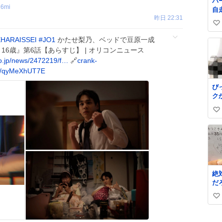
バ
26mi
自
昨日 22:31
お
い
た
な
い
HARAISSEI
#
JO1
かたせ梨乃、ベッドで豆原一成
さ
ね
16歳』第6話【あらすじ】 | オリコンニュース
サ
数
co.jp/news/2472219/f…
🔗
crank-
銭
m/qyMeXhUT7E
から これで
壊
び
で
ク
ら
思
ジ
い
線
い
も
す
ね
数
絶
だ
い
い
ね