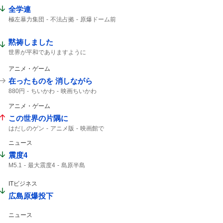
全学連
極左暴力集団
不法占拠
原爆ドーム前
原爆ドーム
八つ当たり
ドーム前
黙祷しました
世界が平和でありますように
アニメ・ゲーム
在ったものを 消しながら
880円
ちいかわ
映画ちいかわ
アニメ・ゲーム
この世界の片隅に
はだしのゲン
アニメ版
映画館で
ニュース
震度4
M5.1
最大震度4
島原半島
熊本県天草・芦北地方
筑後地方
震度3
緊急地震速報
深さ10km
59分
鹿児島県
ITビジネス
広島原爆投下
ニュース