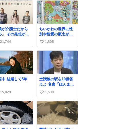
娘が介護士だから
ちいかわの世界に性
その発想が怖
別や性愛の概念が無
にこのポ
いという話、ちいか
21,744
1,805
い
ターは、介護職の
わタロットでも恋
人や転職支援をし
人・女帝・女教皇あ
い
いる会社のポスタ
たりは性別を意識さ
ね
らしい。
せないように描かれ
数
てるんだよね。かな
り徹底している印
象。
交際中 結婚して5年
土讃線の駅を10個答
えよ 名倉「ほんまご
めん、」 ↑正解（御
15,829
1,530
い
免駅）
い
ね
数