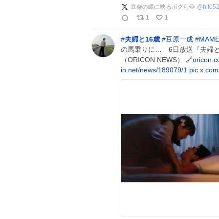
豆柴の瞳に映るボクら🐶
@
hit05
1
1
#
夫婦と16歳
#
豆原一成
#
MAME
の馬乗りに… 6日放送『夫婦と
（ORICON NEWS） 🔗
oricon.
in.net/news/189079/1
pic.x.co