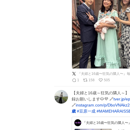
『夫婦と16歳〜狂気の隣人〜』毎
1
158
505
【夫婦と16歳～狂気の隣人～】 
録お願いします🐶💜 🔗
tver.jp/
🔗
instagram.com/p/DboVNAkz
歳
#
豆原一成
#
MAMEHARAISSE