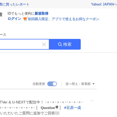
Yahoo! JAPAN
ヘ
実際に買ったレポート
IDでもっと便利に
新規取得
ログイン
初回購入限定、アプリで使えるお得なクーポン
ース
検索
キ
ー
ワ
ー
ド
を
消
自動更新
並べ替え：
新着順
す
 U-NEXTで配信中！ 𐄁𐄙𐄁𐄙𐄁𐄙𐄁𐄙𐄁𐄁𐄙𐄁𐄙𐄁𐄙𐄁
𐄙𐄁𐄙𐄁𐄙𐄁𐄁𐄙𐄁𐄙𐄁𐄙𐄁𐄙𐄁 〚 𝐐𝐮𝐞𝐬𝐭𝐢𝐨𝐧🎥 〛
#
豆原一成
いただいたご質問に追加でご回答❤️‍🔥