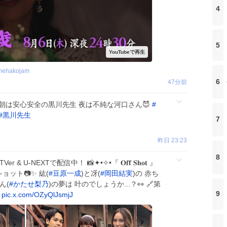
4
5
ehakojam
6
47分前
朝は安心安全の黒川先生 夜は不純な河口さん😈
#
#
黒川先生
7
昨日 23:23
8
& U-NEXTで配信中！ 📸✦•✧•『 𝐎𝐟𝐟 𝐒𝐡𝐨𝐭 』
ョット📷✨ 紘(
#
豆原一成
)と冴(
#
岡田結実
)の 赤ち
ん(
#
かたせ梨乃
)の夢は 叶のでしょうか...？👀 🔗第
9
pic.x.com/OZyQlJsmjJ