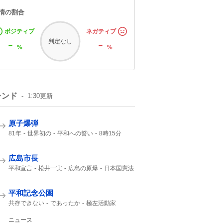
情の割合
ポジティブ
ネガティブ
-
-
判定なし
%
%
レンド
1:30
更新
原子爆弾
81年
世界初の
平和への誓い
8時15分
午前8時15分
ご冥福をお祈り
広島市長
平和宣言
松井一実
広島の原爆
日本国憲法
第二次大戦
口を揃えて
誰1人
NHK
2000年
平和記念公園
共存できない
であったか
極左活動家
哀悼の誠
広島県警
小泉防衛大臣
広島市民
ニュース