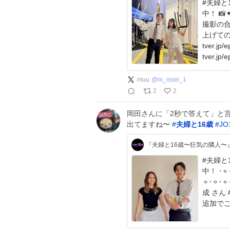
#夫婦と1
中！ 📸✦•✧•『 𝐎𝐟𝐟 𝐒𝐡𝐨𝐭 』•✧•✦📸 修羅場シーンの、
撮影の合
上げてのポーズ
tver.jp
tver.jp/
muu
@
m_issei_1
2
2
岡田さんに「2秒で答えて」と言
出てますね〜
#
夫婦と16歳
#
JO
#夫婦と1
中！ 𐄁𐄙𐄁𐄙
𐄙𐄁𐄙𐄁𐄙𐄁𐄙𐄁𐄙
成 さん #岡田結実 さんが 皆様からいただいたご質問に
追加でご回