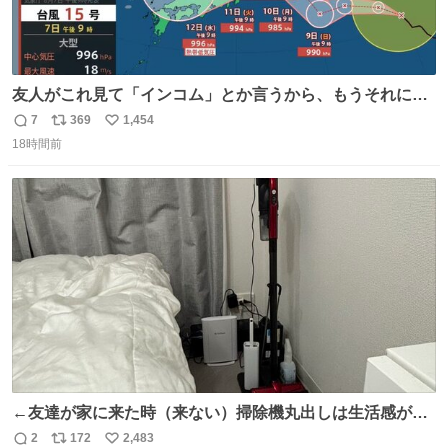
友人がこれ見て「インコム」とか言うから、もうそれにし
か見えなくなっちゃった。
7
369
1,454
返
リ
い
18時間前
信
ポ
い
数
ス
ね
ト
数
数
←友達が家に来た時（来ない）掃除機丸出しは生活感が出
てかっこ悪いなぁ →せや
2
172
2,483
返
リ
い