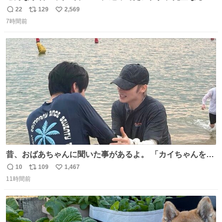
世代（笑） #70年代 #80年代 #昭和レトロ
22
129
2,569
返
リ
い
7時間前
信
ポ
い
数
ス
ね
ト
数
数
昔、おばあちゃんに聞いた事があるよ。 「カイちゃんをい
じめると、アイツが海から上がって来るぞ。」って。
10
109
1,467
返
リ
い
11時間前
信
ポ
い
数
ス
ね
ト
数
数