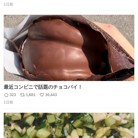
1日前
信
ポ
い
数
ス
ね
ト
数
数
最近コンビニで話題のチョコパイ！
323
1,601
30,443
返
リ
い
1日前
信
ポ
い
数
ス
ね
ト
数
数