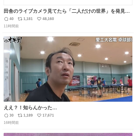
田舎のライブカメラ見てたら「二人だけの世界」を発見し
た
40
1,181
48,160
返
リ
い
11時間前
信
ポ
い
数
ス
ね
ト
数
数
ええ？！知らんかった…
30
1,189
17,671
返
リ
い
16時間前
信
ポ
い
数
ス
ね