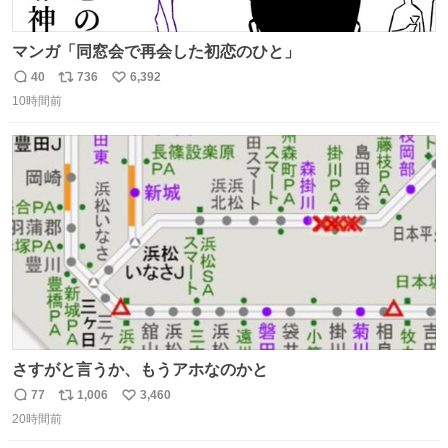
マンガ「同窓会で再会した初恋のひと」
40
736
6,392
返
リ
い
10時間前
信
ポ
い
数
ス
ね
ト
数
数
さすがと言うか、もうアホなのかと
77
1,006
3,460
返
リ
い
20時間前
信
ポ
い
数
ス
ね