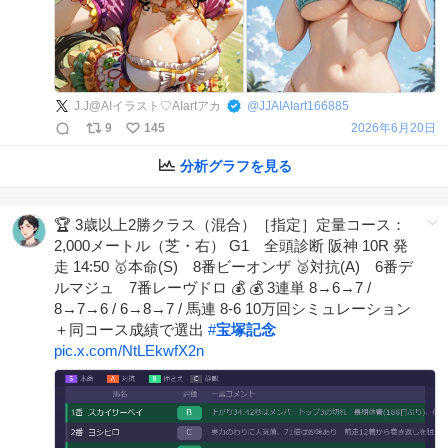
J.J@AIイラスト♡AIartアカ
@
JJAIAIart166885
9
145
2026年6月20日
分析グラフを見る
🏆 3歳以上2勝クラス（混合）［指定］定量コース：
2,000メートル（芝・右） G1 全頭診断 阪神 10R 発
走 14:50 🥇本命(S) 8番ビーオンザ 🥈対抗(A) 6番デ
ルマジュ 7番レーヴドロ 💰 💰 3連単 8→6→7 /
8→7→6 / 6→8→7 / 馬連 8-6 10万回シミュレーション
＋同コース成績で選出
#
宝塚記念
pic.x.com/NtLEkwfX2n