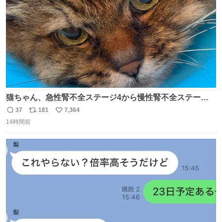
猫ちゃん、急性腎不全ステージ4から慢性腎不全ステージ2
になりました😭点滴も週一で大丈夫になった… このままだ
37
181
7,364
返
リ
い
と2、3日持たないって言われたのが嘘みたい…本当に嬉し
14時間前
信
ポ
い
い😭😭😭頑張ってくれてありがとう😭😭😭 嬉しくて帰り
数
ス
ね
道泣きながら歩いてたら向こうから来た人にすごい顔され
ト
数
数
た🫠