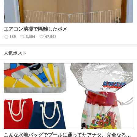
エアコン清掃で隔離したポメ
189
3,554
47,668
返
リ
い
信
ポ
い
数
ス
ね
人気ポスト
ト
数
数
こんな水着バッグでプールに通ってたアナタ、完全なる同