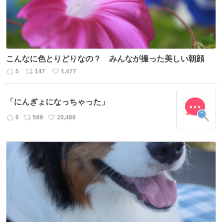
こんなに色とりどりなの？ みんなが撮った美しい朝顔
5
147
1,477
返
リ
い
信
ポ
い
数
ス
ね
「にんぎょになっちゃった」
ト
数
数
9
599
20,466
返
リ
い
信
ポ
い
数
ス
ね
ト
数
数