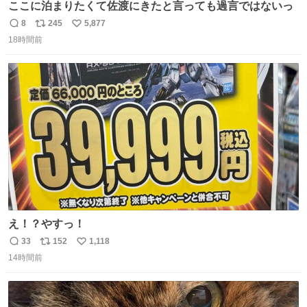
ここに泊まりたくて佐渡にきたと言っても過言ではないっ
8
245
5,877
返
リ
い
18時間前
信
ポ
い
数
ス
ね
ト
数
数
え！？やすっ！
33
152
1,118
返
リ
い
14時間前
信
ポ
い
数
ス
ね
ト
数
数