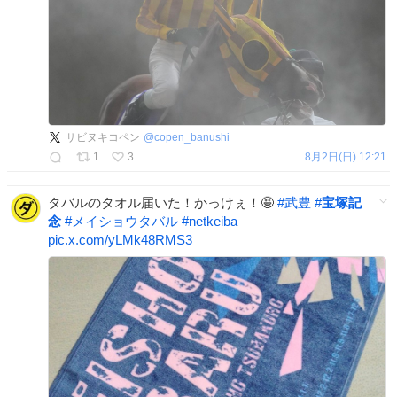
サビヌキコペン
@
copen_banushi
1
3
8月2日(日) 12:21
タバルのタオル届いた！かっけぇ！🤩
#
武豊
#
宝塚記
念
#
メイショウタバル
#
netkeiba
pic.x.com/yLMk48RMS3