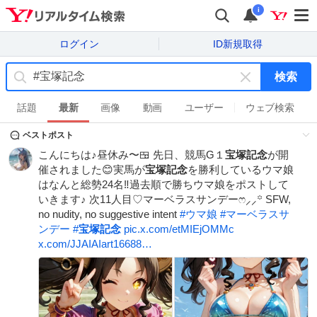
i
ログイン
ID新規取得
検索
キ
ー
話題
最新
画像
動画
ユーザー
ウェブ検索
ワ
ベストポスト
ー
ド
こんにちは♪昼休み〜🍱 先日、競馬G１
宝塚記念
が開
を
催されました😊実馬が
宝塚記念
を勝利しているウマ娘
消
はなんと総勢24名‼️過去順で勝ちウマ娘をポストして
す
いきます♪ 次11人目♡マーベラスサンデーෆ⸝⸝꙳ SFW,
no nudity, no suggestive intent
#
ウマ娘
#
マーベラスサ
ンデー
#
宝塚記念
pic.x.com/etMIEjOMMc
x.com/JJAIAIart16688…