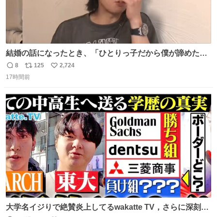
結婚の話になったとき、「ひとりっ子だから僕が諦めた瞬
間に一族が潰える」「死ぬとき1人とか嫌」だから結婚願
8
125
2,724
返
リ
い
望は"ある"って答えたものの、結局「（結婚は）向いてね
17時間前
信
ポ
い
ぇのかもしれない」で締める北山くん、きっといろいろ考
数
ス
ね
えて言葉を選んで、まるく収めてくれたんだなと思った
ト
数
数
大学名イジりで絶賛炎上してるwakatte TV，さらに深刻な