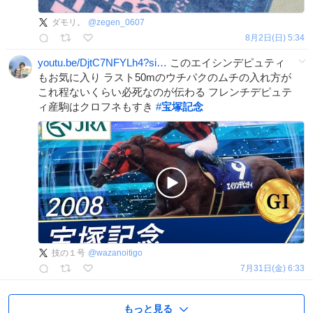
ダモリ。
@
zegen_0607
8月2日(日) 5:34
youtu.be/DjtC7NFYLh4?si…
このエイシンデピュティ
もお気に入り ラスト50mのウチパクのムチの入れ方が
これ程ないくらい必死なのが伝わる フレンチデピュテ
ィ産駒はクロフネもすき
#
宝塚記念
技の１号
@
wazanoitigo
7月31日(金) 6:33
もっと見る