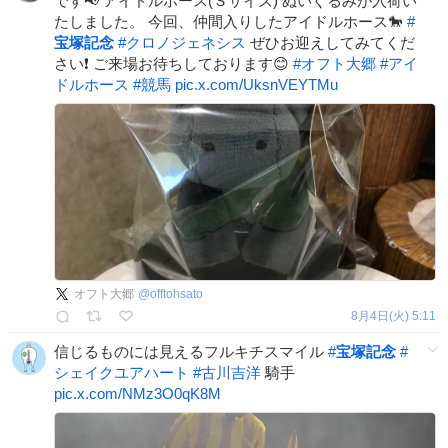
です📢 アイドルホース(Ｓサイズ) ぬいぐるみが入荷い
たしました。 今回、仲間入りしたアイドルホース🐎
#
宝塚記念
#
クロノジェネシス
ぜひお迎えしてみてくだ
さい❗ ご来場お待ちしております😊
#
オフト大郷
#
アイ
ドルホース
#
競馬
pic.x.com/UksnVEYTMu
オフト大郷
@
offtohsato
8月4日(火) 5:11
信じるものには見えるフルキチスマイル
#
宝塚記念
#
シェイクユアハート
#
古川吉洋
騎手
pic.x.com/NMz3O0qK8M