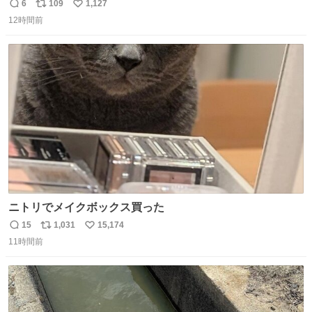
問題はこっちでは？ ・都内の特定企業に入るのを極度に推
6
109
1,127
返
リ
い
奨し，それ以外の地域で堅実に生きるのを周縁化する ・恋
12時間前
信
ポ
い
愛にかまけ，「陽キャラ」として振る舞うのを極端に中心
数
ス
ね
化する ・院生が研究環境を求め他大学に移るのを批判する
ト
数
数
過去例↓
ニトリでメイクボックス買った
15
1,031
15,174
返
リ
い
11時間前
信
ポ
い
数
ス
ね
ト
数
数