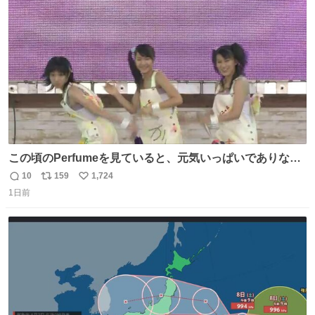
ト
数
数
この頃のPerfumeを見ていると、元気いっぱいでありなが
ら決して感情に任せすぎることなく、しっかりと制御され
10
159
1,724
返
リ
い
たダンスであることに新鮮に驚く。3人のあげた足の向き
1日前
信
ポ
い
や角度とか本当に細かな部分まできっちりと揃っていてそ
数
ス
ね
こから積み重ねてきた努力や練習量が見て取れる…
ト
数
数