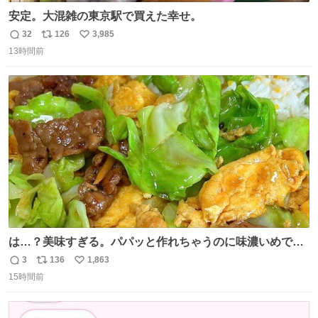
安定。大混雑の東京駅で買えた幸せ。
32
126
3,985
返
リ
い
13時間前
信
ポ
い
数
ス
ね
ト
数
数
は…？美味すぎる。パパッと作れちゃうのに味濃いめで満
足感エグいの天才だろ🥹
3
136
1,863
返
リ
い
15時間前
信
ポ
い
数
ス
ね
ト
数