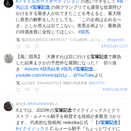
#
アイドルホースオーディション
の悪いマネをして
#
有
馬記念
#
宝塚記念
の両グランプリでも露骨な投票呼び
かけをする厩舎人が出てきたことを考えると、最大限
に善意の解釈をしたとしても、「この企画は止めるべ
き」としか答えは出てこない。害悪企画より、厩務員
の待遇改善に金投じてほしい。
#
競馬
藤原友紀@8/23COMITIA157・C51a@9/6こみトレ48@9/13文学フリマ大阪14
@
ogiyoshisan_352
8月6日(木) 12:27
【風〇競馬】 大勝すれば店に行ける
宝塚記念
で勝負
した結果まさかの予想外な展開になった！ 切り抜
き
#
shorts
#
競馬結果
#
競馬
#
宝塚記念
...
youtube.com/shorts/pj2zLj-…
@YouTube
より
山口靖矢【NewAOJ751】岡崎の布袋寅泰
@
AOJ751
8月6日(木) 8:08
返信先:
@
KAneNAki5
他
1
人
X上では、2023年の
宝塚記念
でイクイノックスとクリ
ストフ・ルメール騎手を称賛する投稿が多数見つかり
ます。 代表的な投稿例: netkeiba公式 「【
#
宝塚記念
】
#
イクイノックス
C.ルメール騎手『ちょっとワイドに