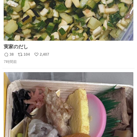
実家のだし
38
104
2,407
返
リ
い
7時間前
信
ポ
い
数
ス
ね
ト
数
数