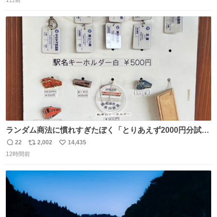
信
ポ
い
りませんでした。 マリサポらしいのでこれからは名前覚え
数
ス
ね
ます！！
ト
数
数
ランダム商法に慣れすぎたぼく「とりあえず2000円分試し
てみるか…」 駅員さん「どれが欲しいの？」 ぼく「えっ
22
2,002
14,435
返
リ
い
良いんですか？」 駅員さん「何が…？？」 やっぱランダム
12時間前
信
ポ
い
って悪い文化だ
数
ス
ね
わ！！！！！！！！！！！！！！！！！！！！
ト
数
数