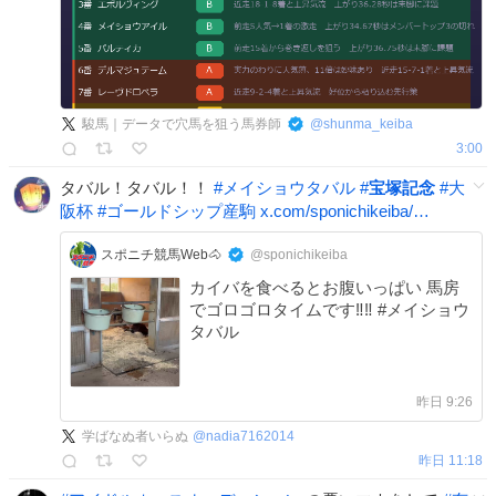
駿馬｜データで穴馬を狙う馬券師
@
shunma_keiba
3:00
タバル！タバル！！
#
メイショウタバル
#
宝塚記念
#
大
阪杯
#
ゴールドシップ産駒
x.com/sponichikeiba/…
スポニチ競馬Web🐴
@sponichikeiba
カイバを食べるとお腹いっぱい 馬房
でゴロゴロタイムです‼︎‼︎ #メイショウ
タバル
昨日 9:26
学ばなぬ者いらぬ
@
nadia7162014
昨日 11:18