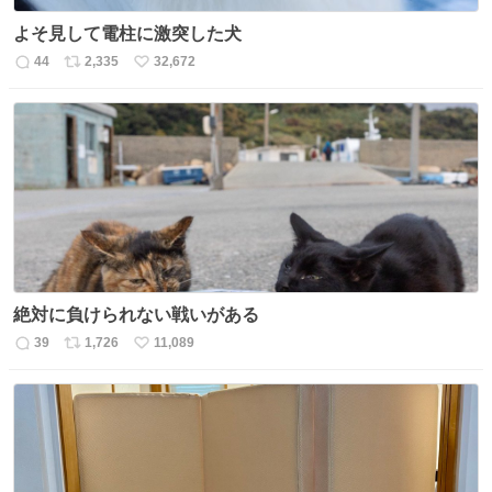
よそ見して電柱に激突した犬
44
2,335
32,672
返
リ
い
信
ポ
い
数
ス
ね
ト
数
数
絶対に負けられない戦いがある
39
1,726
11,089
返
リ
い
信
ポ
い
数
ス
ね
ト
数
数