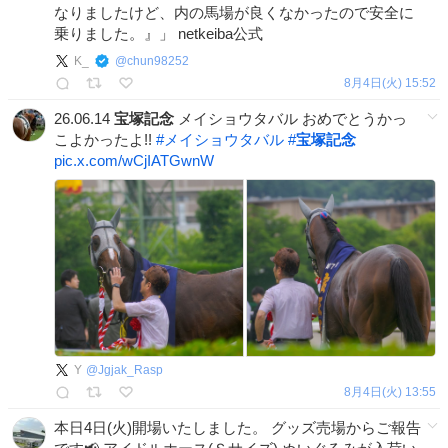
なりましたけど、内の馬場が良くなかったので安全に
乗りました。』」 netkeiba公式
K_
@
chun98252
8月4日(火) 15:52
26.06.14
宝塚記念
メイショウタバル おめでとうかっ
こよかったよ!!
#
メイショウタバル
#
宝塚記念
pic.x.com/wCjIATGwnW
Y
@
Jgjak_Rasp
8月4日(火) 13:55
本日4日(火)開場いたしました。 グッズ売場からご報告