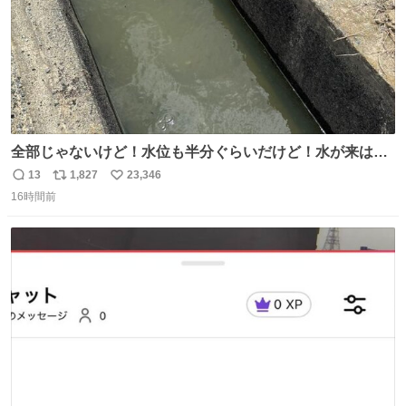
全部じゃないけど！水位も半分ぐらいだけど！水が来はじ
めたよ！！！ 作業してくれた方々ありがとーーー
13
1,827
23,346
返
リ
い
ー！！！！！！！！！！！！！！！！！！！！！！！！！
16時間前
信
ポ
い
！
数
ス
ね
ト
数
数