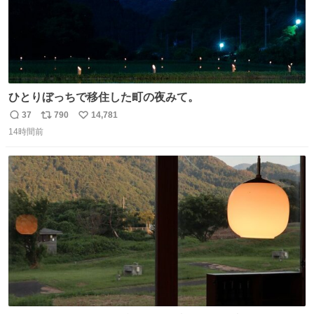
ひとりぼっちで移住した町の夜みて。
37
790
14,781
返
リ
い
14時間前
信
ポ
い
数
ス
ね
ト
数
数