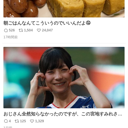
朝ごはんなんてこういうのでいいんだよ🤤
526
1,504
24,047
返
リ
い
17時間前
信
ポ
い
数
ス
ね
ト
数
数
おじさん全然知らなかったのですが、この宮地すみれさん
（日向坂46）はマリサポだったのですね。 カメラ目線でに
4
125
1,329
返
リ
い
っこりしていただいたので撮影したものの、全然誰だか知
1日前