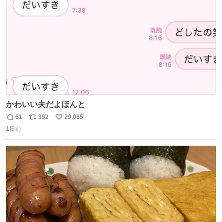
数
かわいい夫だよほんと
61
392
29,085
返
リ
い
1日前
信
ポ
い
数
ス
ね
ト
数
数