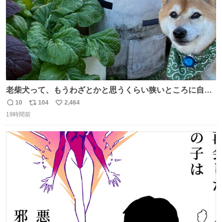
老柴犬って、もうわざとかと思うくらい狭いところに自ら
はまりにいくじゃないですか？ 今朝ガーデニングしてる飼
10
104
2,464
返
リ
い
い主の間にはまってきて、最高に可愛かった♥️
19時間前
信
ポ
い
数
ス
ね
ト
数
数