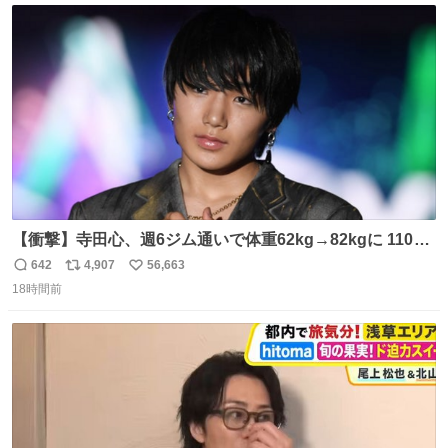
ト
数
数
【衝撃】寺田心、週6ジム通いで体重62kg→82kgに 110kg
のベンチプレス持ち上げる姿披露
642
4,907
56,663
返
リ
い
news.livedoor.com/article/detail… 元々自重のみだった
18時間前
信
ポ
い
が、更に筋肉を大きくするためジム通いを開始。筋肉増量
数
ス
ね
のためおにぎり10個、ゼリー飲料3～4本、パスタと毎日4
ト
数
数
千kcalオーバーの食事を摂取し、増量したという。