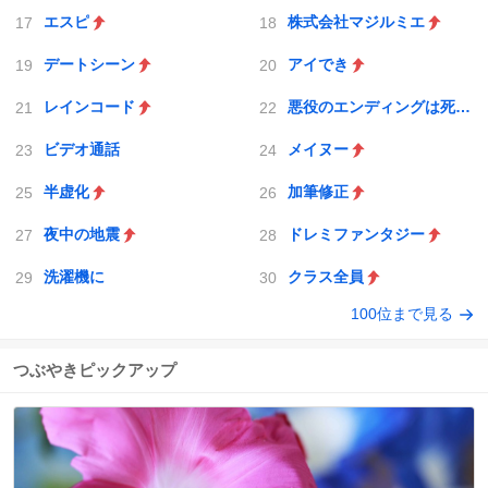
エスピ
株式会社マジルミエ
デートシーン
アイでき
レインコード
悪役のエンディングは死のみ
ビデオ通話
メイヌー
半虚化
加筆修正
夜中の地震
ドレミファンタジー
洗濯機に
クラス全員
100位まで見る
つぶやきピックアップ