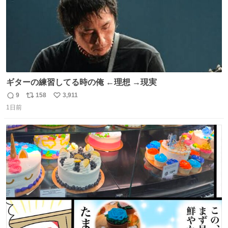
ギターの練習してる時の俺 ←理想 →現実
9
158
3,911
返
リ
い
1日前
信
ポ
い
数
ス
ね
ト
数
数