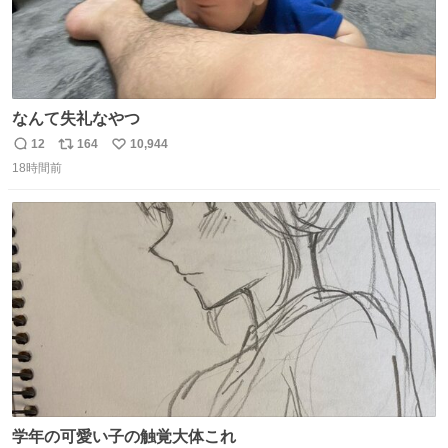
なんて失礼なやつ
12
164
10,944
返
リ
い
18時間前
信
ポ
い
数
ス
ね
ト
数
数
学年の可愛い子の触覚大体これ