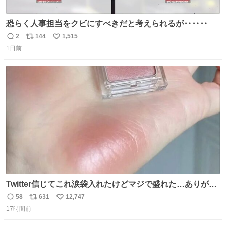
恐らく人事担当をクビにすべきだと考えられるが‥‥‥
2
144
1,515
返
リ
い
1日前
信
ポ
い
数
ス
ね
ト
数
数
Twitter信じてこれ涙袋入れたけどマジで盛れた…ありがと
う…
58
631
12,747
返
リ
い
17時間前
信
ポ
い
数
ス
ね