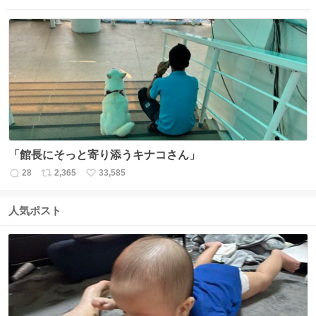
信
ポ
い
数
ス
ね
ト
数
数
「館長にそっと寄り添うキナコさん」
28
2,365
33,585
返
リ
い
信
ポ
い
数
ス
ね
人気ポスト
ト
数
数