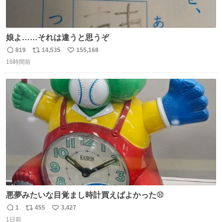
娘よ……それは違うと思うぞ
819
14,535
155,168
返
リ
い
16時間前
信
ポ
い
数
ス
ね
ト
数
数
悪夢みたいな目覚まし時計買えばよかった⚾
1
455
3,427
返
リ
い
1日前