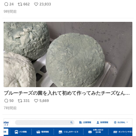
24
662
23,933
返
リ
い
9時間前
信
ポ
い
数
ス
ね
ト
数
数
ブルーチーズの菌を入れて初めて作ってみたチーズなんだ
けど 本能でちょっとヤバいと思っちゃう見た目だな
50
331
5,669
返
リ
い
7時間前
信
ポ
い
数
ス
ね
ト
数
数