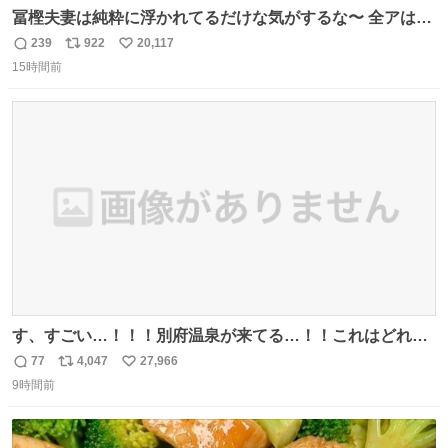
冨樫夫妻は純粋に浮かれてるだけな気がするな〜 全アはこ
こに自分の市場価値的なものを上乗せするので、 すっぴん
239
922
20,117
返
リ
い
＆寝起きのボサボサ頭でも「今日も可愛いね」が止まらな
15時間前
信
ポ
い
い。放っておくと永遠に髪撫でてきて作業進まない()
数
ス
ね
156cm40kg、年中日焼け止めとお友達の私より綺麗な手や
ト
数
数
めてもろて とか言う
す、すごい…！！！別府温泉が来てる…！！これはどれぐ
らい待つんだろう…
77
4,047
27,966
返
リ
い
9時間前
信
ポ
い
数
ス
ね
ト
数