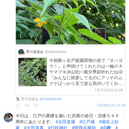
野川逍遥会
@Vadertackle
今朝殿ヶ谷戸庭園西側の道で『オハヨ
ウ！』と声掛けてくれたのは一輪の #
ヤマブキ(#山吹)✨随分季節外れだね🫢
『みんなに挨拶してるのにアッチのム
クゲばっかり見て誰も気付いてくれな
いんだヨ💦』と嘆く...でも大丈夫🙆返
7月22日(水) 22:08
事が無くても挨拶を続けよう😊次はオ
野川逍遥会
@
Vadertackle
ジサンから声掛けるからね^_^ #野川 #
7月28日(火) 21:56
水源
今日は、江戸の基礎を築いた武将の命日・没後５４０
周年にあたります。
#
太田道灌
#
江戸城
#
扇谷上杉
家
#
太田道真
#
日枝神社
#
曽我兵庫助
#
山吹
#