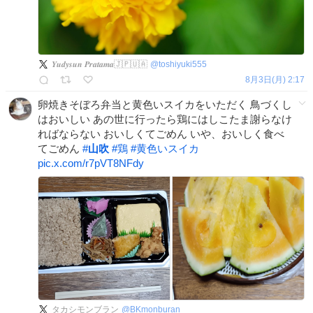
𝒀𝒖𝒅𝒚𝒔𝒖𝒏 𝑷𝒓𝒂𝒕𝒂𝒎𝒂🇯🇵🇺🇦
@
toshiyuki555
8月3日(月) 2:17
卵焼きそぼろ弁当と黄色いスイカをいただく 鳥づくし
はおいしい あの世に行ったら鶏にはしこたま謝らなけ
ればならない おいしくてごめん いや、おいしく食べ
てごめん
#
山吹
#
鶏
#
黄色いスイカ
pic.x.com/r7pVT8NFdy
タカシモンブラン
@
BKmonburan