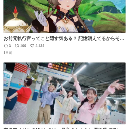
お前元執行官ってこと隠す気ある？ 記憶消えてるからそん
な考えに至らないだろうけどさ…
3
100
4,134
返
リ
い
1日前
信
ポ
い
数
ス
ね
ト
数
数