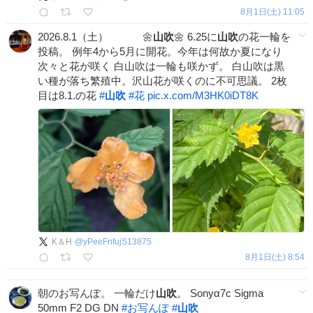
8月1日(土) 11:05
2026.8.1（土） 🌼
山吹
🌼 6.25に
山吹
の花一輪を
投稿。 例年4から5月に開花。今年は何故か夏になり
次々と花が咲く 白山吹は一輪も咲かず。 白山吹は黒
い種が落ち繁殖中。沢山花が咲くのに不可思議。 2枚
目は8.1.の花
#
山吹
#
花
pic.x.com/M3HK0iDT8K
K＆H
@
yPeeFnfujS13875
8月1日(土) 8:54
朝のお写んぽ。 一輪だけ
山吹
。 Sonyα7c Sigma
50mm F2 DG DN
#
お写んぽ
#
山吹