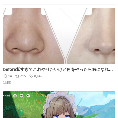
信
ポ
い
数
ス
ね
ト
数
数
before私すぎてこれやりたいけど何をやったら右になれる
の
14
215
8,642
返
リ
い
1日前
信
ポ
い
数
ス
ね
ト
数
数