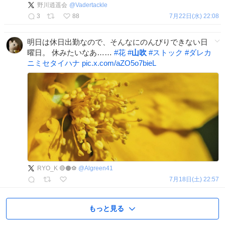
野川逍遥会
@
Vadertackle
3
88
7月22日(水) 22:08
明日は休日出勤なので、そんなにのんびりできない日
曜日。 休みたいなあ……
#
花
#
山吹
#
ストック
#
ダレカ
ニミセタイハナ
pic.x.com/aZO5o7bieL
RYO_K 🔴⚫️⚽
@
Algreen41
7月18日(土) 22:57
もっと見る