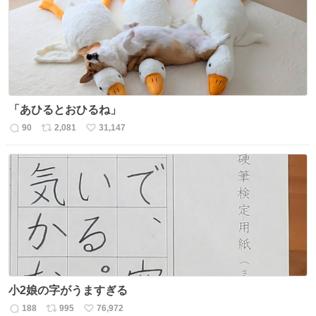
数
「あひるとおひるね」
90
2,081
31,147
返
リ
い
信
ポ
い
数
ス
ね
ト
数
数
小2娘の字がうますぎる
188
995
76,972
返
リ
い