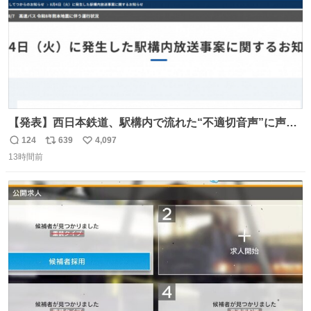
【発表】西日本鉄道、駅構内で流れた“不適切音声”に声明
「被害届も検討」 news.livedoor.com/article/detail… 4日
124
639
4,097
返
リ
い
に西鉄福岡（天神）駅および薬院駅で発生した駅構内放送
13時間前
信
ポ
い
事案について声明を公表した。「第三者によって駅構内放
数
ス
ね
送設備に外部から不正に音声が流された可能性も含めて確
ト
数
数
認を実施」と説明した。