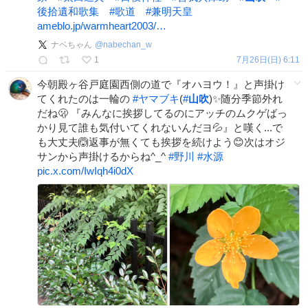
後拾遺和歌集
#
歌道
#
兼明天皇
ameblo.jp/warmheart2003/…
ナベちゃん
@
nabechan_w
1
7月26日(日) 6:11
今朝殿ヶ谷戸庭園西側の道で『オハヨウ！』と声掛け
てくれたのは一輪の
#
ヤマブキ
(
#
山吹
)✨随分季節外れ
だね🫢 『みんなに挨拶してるのにアッチのムクゲばっ
かり見て誰も気付いてくれないんだヨ💦』と嘆く...で
も大丈夫🙆返事が無くても挨拶を続けよう😊次はオジ
サンから声掛けるからね^_^
#
野川
#
水源
pic.x.com/IwIqh4i0dX