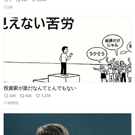
返
リ
い
1日前
信
ポ
い
数
ス
ね
ト
数
数
投資家が楽だなんてとんでもない
109
626
7,278
返
リ
い
17時間前
信
ポ
い
数
ス
ね
ト
数
数