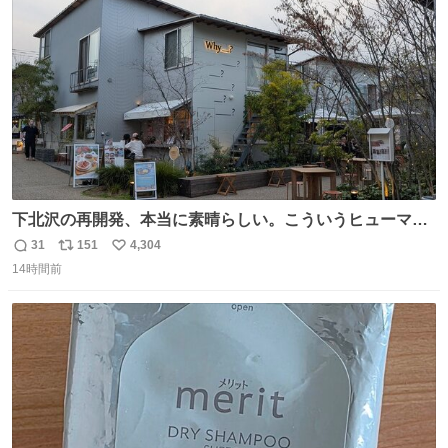
数
下北沢の再開発、本当に素晴らしい。こういうヒューマン
スケールの開発がいいんだよ。
31
151
4,304
返
リ
い
14時間前
信
ポ
い
数
ス
ね
ト
数
数