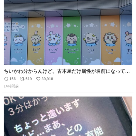
ト
数
数
ちいかわ分からんけど、古本屋だけ属性が名前になってる
のはどういうこと？
156
519
39,918
返
リ
い
14時間前
信
ポ
い
数
ス
ね
ト
数
数