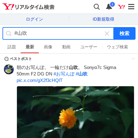
i
ログイン
ID新規取得
検索
キ
ー
話題
最新
画像
動画
ユーザー
ウェブ検索
ワ
ベストポスト
ー
ド
朝のお写んぽ。 一輪だけ
山吹
。 Sonyα7c Sigma
を
50mm F2 DG DN
#
お写んぽ
#
山吹
消
pic.x.com/gX2f3cHQlT
す