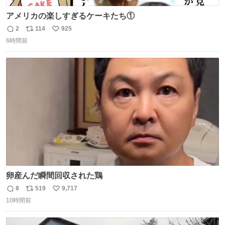
アメリカの楽しすぎるケーキたち①
2
114
925
返
リ
い
6時間前
信
ポ
い
数
ス
ね
ト
数
数
卵産んだ瞬間回収された鶏
8
519
9,717
返
リ
い
10時間前
信
ポ
い
数
ス
ね
ト
数