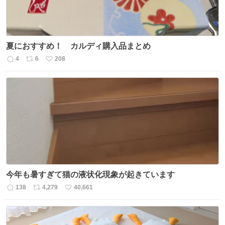
夏におすすめ！ カルディ購入品まとめ
4
6
208
返
リ
い
信
ポ
い
数
ス
ね
ト
数
数
今年も暑すぎて猫の液状化現象が起きています
138
4,279
40,661
返
リ
い
信
ポ
い
数
ス
ね
ト
数