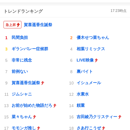
トレンドランキング
17:23
時点
賀喜遥香生誕祭
民間負担
優木せつ菜ちゃん
ギランバレー症候群
相葉リミックス
非常に残念
LIVE映像
前例ない
裏バイト
賀喜遥香生誕祭
イシュメール
ジムシャニ
水素水
お前が始めた物語だろ
頼重
菜々ちゃん
吉田綾乃クリスティー
モモンガ推し
さあ行こうぜ