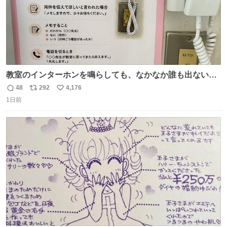
教室のインターホンを鳴らしても、なかなか誰も出ないこ
とがあります…。 もしかすると「電話の出方」に困ってい
48
292
4,176
返
リ
い
るのかもしれません。 そこで「何を話せばいいか」が見え
1日前
信
ポ
い
る手引きを用意して、安心して電話に出られるようにしま
数
ス
ね
す。 インターホンの応対も大切なコミュニケーションの学
ト
数
数
びです。