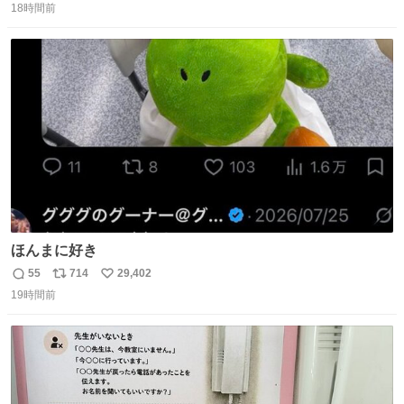
18時間前
信
ポ
い
数
ス
ね
ト
数
数
ほんまに好き
55
714
29,402
返
リ
い
19時間前
信
ポ
い
数
ス
ね
ト
数
数