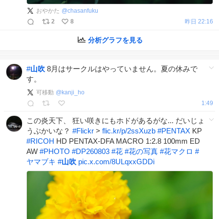
おやかた
@
chasanfuku
2
8
昨日 22:16
分析グラフを見る
#
山吹
8月はサークルはやっていません。夏の休みで
す。
可移動
@
kanji_ho
1:49
この炎天下、 狂い咲きにもホドがあるがな... だいじょ
うぶかいな？
#
Flickr
>
flic.kr/p/2ssXuzb
#
PENTAX
KP
#
RICOH
HD PENTAX-DFA MACRO 1:2.8 100mm ED
AW
#
PHOTO
#
DP260803
#
花
#
花の写真
#
花マクロ
#
ヤマブキ
#
山吹
pic.x.com/8ULqxxGDDi