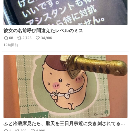
彼女の名前呼び間違えたレベルのミス
68
2,723
34,906
返
リ
い
12時間前
信
ポ
い
数
ス
ね
ト
数
数
ふと冷蔵庫見たら、脳天を三日月宗近に突き刺されてるく
りまんじゅうパイセンが
1
392
4,996