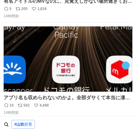
有名アイドルのMVなのに、見覚えしかない場所過ぎておも
ろいな
5
205
1,816
返
リ
い
14時間前
信
ポ
い
数
ス
ね
ト
数
数
アプリ名も収められないのかよ。全部ダサくて本当に凄
い。 https://t.co/LemyLGyVkR
10
502
4,498
返
リ
い
14時間前
信
ポ
い
数
ス
ね
#山吹
祈里
ト
数
数