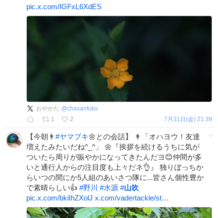
pic.x.com/IGFxL6XdES
おやかた
@
chasanfuku
1
2
7月31日(金) 21:39
【今朝👨
#
ヤマブキ
🌼との会話】 👨「オハヨウ！友達
増えたみたいだね^_^」 🌼『挨拶を続けるうちに気が
ついたら周りが賑やかになってきたんだヨ😊仲間が多
いと通行人からの注目度も上々だネ👌』 独りぼっちか
らいつの間にか5人組のあいさつ隊に...皆さん個性豊か
で素晴らしい👍
#
野川
#
水源
#
山吹
pic.x.com/bkiIhZXolJ
x.com/vadertackle/st…