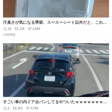
汗臭さが気になる季節、スースーシート以外だと、これが
とにかくスッキリする。2年くらい前に #生活は踊る で紹
10
135
2,065
返
リ
い
介したやつ。おじさんにもおばさんにもオススメだ。ドラ
14時間前
信
ポ
い
ストに売ってるぞ。ドライシャンプーって書いてあるけど
数
ス
ね
汗拭きシートみたいなもの。耳裏襟足首筋がんがん拭いて
ト
数
数
汗臭不安を解消。
すごい車の内ドア台パンしてるやついたｗｗｗｗｗｗｗｗ
ｗｗｗｗｗｗ
2
113
3,758
返
リ
い