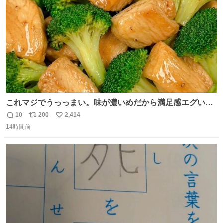
数
これマジでうっっまい。味が濃いめだから満足感エグいし
1週間で3キロ痩せた😭
10
200
2,414
返
リ
い
14時間前
信
ポ
い
数
ス
ね
ト
数
数