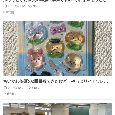
小川がさらに壊し…… 結果、直美をおんぶして送ることに
19
112
986
返
リ
い
なりました。 👇鼻緒はいつも恋のキューピッド？
4時間前
信
ポ
い
web.nhk/tv/an/kazekaor…［見逃し配信中］ #朝ドラ #風
数
ス
ね
薫る 上坂樹里 甲斐翔真
ト
数
数
ちいかわ映画の2回目観てきたけど、やっぱりハチワレの
「ハモりすごいよッ…」に対するちいかわの「エ゛ッ!?(い
9
649
6,552
返
リ
い
まそんな場合じゃねぇだろお前よぉ)」が面白すぎる。
15時間前
信
ポ
い
数
ス
ね
ト
数
数