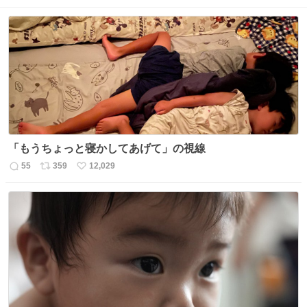
「もうちょっと寝かしてあげて」の視線
55
359
12,029
返
リ
い
信
ポ
い
数
ス
ね
ト
数
数