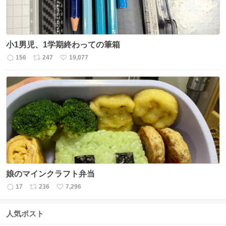
小1男児、1学期終わっての筆箱
156
247
19,077
返
リ
い
信
ポ
い
数
ス
ね
ト
数
数
娘のマインクラフト弁当
17
236
7,296
返
リ
い
信
ポ
い
数
ス
ね
人気ポスト
ト
数