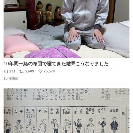
数
ナン旅行2026
10年間一緒の布団で寝てきた結果こうなりました…
131
5,609
76,574
返
リ
い
16時間前
信
ポ
い
数
ス
ね
ト
数
数