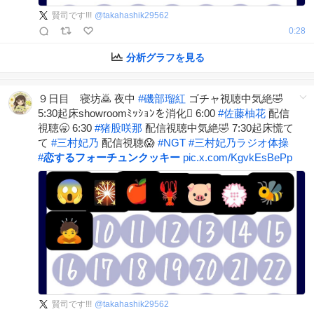
賢司です!!!
@
takahashik29562
0:28
分析グラフを見る
９日目 寝坊🙇 夜中
#
磯部瑠紅
ゴチャ視聴中気絶🤣
5:30起床showroomﾐｯｼｮﾝを消化🫩 6:00
#
佐藤柚花
配信
視聴🥱 6:30
#
猪股咲那
配信視聴中気絶🤣 7:30起床慌て
て
#
三村妃乃
配信視聴😱
#
NGT
#
三村妃乃ラジオ体操
#
恋するフォーチュンクッキー
pic.x.com/KgvkEsBePp
賢司です!!!
@
takahashik29562