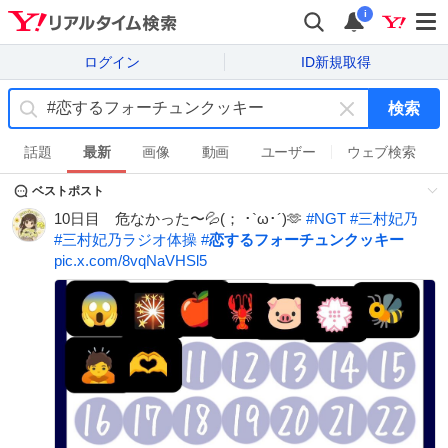
i
ログイン
ID新規取得
検索
キ
ー
話題
最新
画像
動画
ユーザー
ウェブ検索
ワ
ベストポスト
ー
ド
10日目 危なかった〜💦(； ･`ω･´)🫶
#
NGT
#
三村妃乃
を
#
三村妃乃ラジオ体操
#
恋するフォーチュンクッキー
消
pic.x.com/8vqNaVHSl5
す