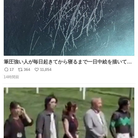
数
筆圧強い人が毎日起きてから寝るまで一日中絵を描いてる
とこうなる。 異常事態です。
17
364
11,054
返
リ
い
14時間前
信
ポ
い
数
ス
ね
ト
数
数