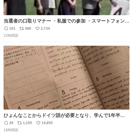
当選者の口取りマナー ・私服での参加 ・スマートフォンで
の撮影 ・調教師へ自分から握手を求める行為 ・シャツをズ
101
480
2,734
返
リ
い
ボンにインしていない服装 ・ボディーバッグの着用 私も口
22時間前
信
ポ
い
ドリに参加したいので、出禁になる前に繰り返し案内して
数
ス
ね
ほしい #DMMバヌーシ
ト
数
数
ひょんなことからドイツ語が必要となり、学んで1年半に
なる。 ちなみに最初の半年で『必携ドイツ文法総まとめ』
28
1,105
14,855
返
リ
い
と『重要単語4000』を数十周して丸暗記した。読み書きに
16時間前
信
ポ
い