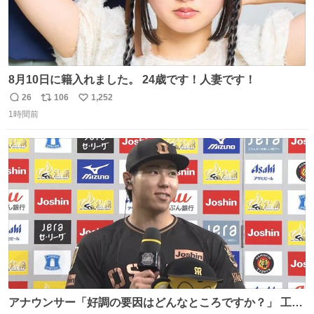
8月10日に籍入れました。 24歳です！人妻です！
26
106
1,252
返
リ
い
1時間前
信
ポ
い
数
ス
ね
ト
数
数
アナウンサー「好調の要因はどんなところですか？」 工藤