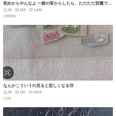
初めからやんなよ 一般の客からしたら、ただただ邪魔でし
かないのよ
34
218
1,434
返
リ
い
13時間前
信
ポ
い
数
ス
ね
ト
数
数
なんかこういうの見ると悲しくなる😔
20
115
5,010
返
リ
い
1日前
信
ポ
い
数
ス
ね
ト
数