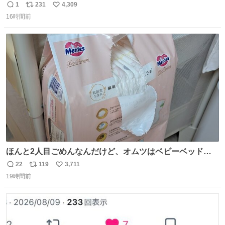
「え〜、、、要因、、、」 阪神ファン「ﾌｧﾝﾉｵｶｹﾞｰ!」 工藤
1
231
4,309
返
リ
い
「ファンのおかげですっ！😎」 阪神ファンやっぱりオモロ
16時間前
信
ポ
い
すぎ笑
数
ス
ね
ト
数
数
ほんと2人目ごめんなんだけど、オムツはベビーベッドにS
字フックで吊るしてる😂
22
119
3,711
返
リ
い
19時間前
信
ポ
い
数
ス
ね
ト
数
数