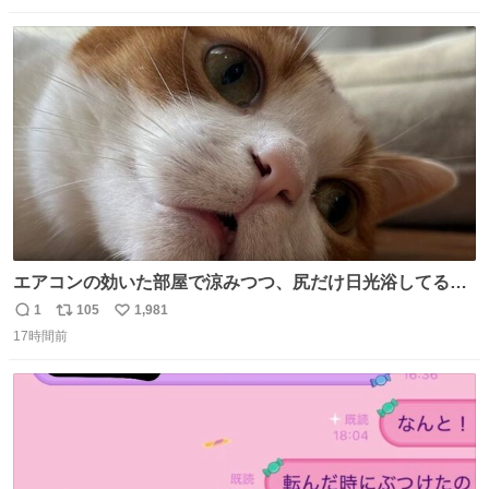
困らなくなり、日記も8ヶ月続けて書ける量はこの通り。
数
ス
ね
Geminiの添削もエラーの指摘は激減し、上級の表現を教え
ト
数
数
てもらう今日この頃。
エアコンの効いた部屋で涼みつつ、尻だけ日光浴してる猫
もはや貴族じゃん！
1
105
1,981
返
リ
い
17時間前
信
ポ
い
数
ス
ね
ト
数
数