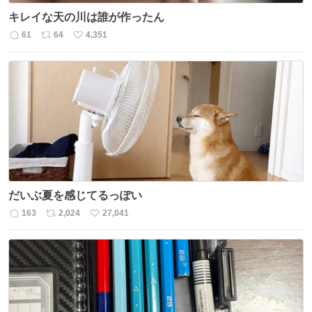
キレイな天の川は誰が作ったん
61
64
4,351
返
リ
い
信
ポ
い
数
ス
ね
ト
数
数
だいぶ夏を感じてるっぽい
163
2,024
27,041
返
リ
い
信
ポ
い
数
ス
ね
ト
数
数