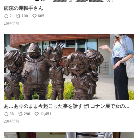
病院の運転手さん
2
100
605
返
リ
い
16時間前
信
ポ
い
数
ス
ね
ト
数
数
あ…ありのまま今起こった事を話すぜ! コナン展で女の子
に 「千速さんですか！？」 と声をかけられた。 あぁ鞄の
36
296
11,451
返
リ
い
装飾かなと思ったら 「背も高いし見た目もすごく千速さん
20時間前
信
ポ
い
だと思いました！」 それでは聞いてください。 ＿人人人人
数
ス
ね
人＿ ＞今日は私服＜ ￣Y^Y^Y^Y^Y^￣ #白樹鳥取大阪コ
ト
数