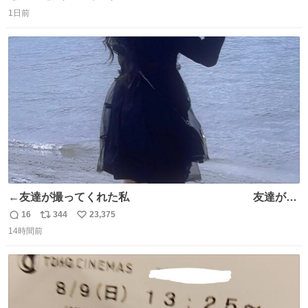
返
リ
い
1日前
信
ポ
い
数
ス
ね
ト
数
数
←友達が撮ってくれた私 友達が描
いてくれた私→
16
344
23,375
返
リ
い
14時間前
信
ポ
い
数
ス
ね
ト
数
数