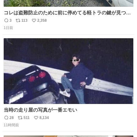
コレは盗難防止のために前に停めてる軽トラの鍵が見つか
らなくて 持ち主すら動かすことができない鉄壁のスープラ
3
113
2,358
返
リ
い
1日前
信
ポ
い
数
ス
ね
ト
数
数
当時の走り屋の写真が一番エモい
28
511
8,134
返
リ
い
11時間前
信
ポ
い
数
ス
ね