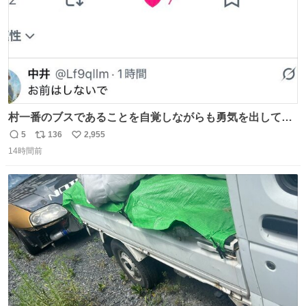
村一番のブスであることを自覚しながらも勇気を出して村
長の息子に恋文を書いたら翌日村の共用井戸に捨てられて
5
136
2,955
返
リ
い
たときの顔になった
14時間前
信
ポ
い
数
ス
ね
ト
数
数