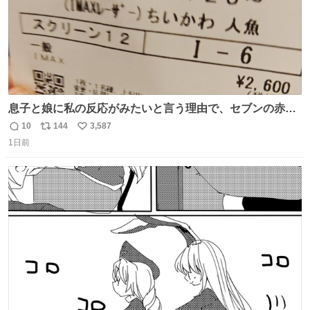
息子と娘に私の反応がみたいと言う理由で、セブンの赤魚
の煮付けを食べさせられ、ちいかわの映画に連れてこられ
10
144
3,587
返
リ
い
ました 一体どういうことなんやで…
1日前
信
ポ
い
数
ス
ね
ト
数
数