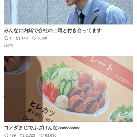
みんなに内緒で会社の上司と付き合ってます
1
140
4,328
返
リ
い
1日前
信
ポ
い
数
ス
ね
ト
数
数
コメダまじでふざけんなwwwwww
499
2,323
63,690