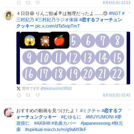
8月4日(火) 23:13
４日目😆 りんご飴🍎🍭は無理だったよ……😓
#
NGT
#
三村妃乃
#
三村妃乃ラジオ体操
#
恋するフォーチュン
クッキー
pic.x.com/dTa5xipTmT
賢司です!!!
@
takahashik29562
8月3日(月) 22:42
おすすめの動画を見つけたよ！
#
ミクチャ
#
恋するフ
ォーチュンクッキー
#
むゆもに
#
MUYUMONI
#
夢
遊摸仁
#
AKB48
#
名曲カバー
#
japanesesong
#
秋元
康
#
spiritual
mixch.tv/m/g9aMI3kF