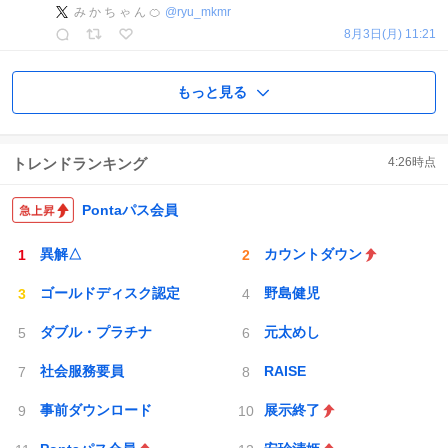
み か ち ゃ ん 🍊
@
ryu_mkmr
8月3日(月) 11:21
もっと見る
トレンドランキング
4:26
時点
Pontaパス会員
異解△
カウントダウン
ゴールドディスク認定
野島健児
ダブル・プラチナ
元太めし
社会服務要員
RAISE
事前ダウンロード
展示終了