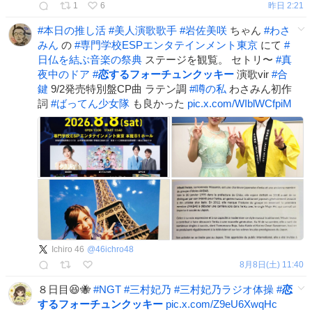
1
6
昨日 2:21
#
本日の推し活
#
美人演歌歌手
#
岩佐美咲
ちゃん
#
わさ
みん
の
#
専門学校ESPエンタテインメント東京
にて
#
日仏を結ぶ音楽の祭典
ステージを観覧。 セトリ〜
#
真
夜中のドア
#
恋するフォーチュンクッキー
演歌vir
#
合
鍵
9/2発売特別盤CP曲 ラテン調
#
噂の私
わさみん初作
詞
#
ばってん少女隊
も良かった
pic.x.com/WIblWCfpiM
Ichiro 46
@
46ichro48
8月8日(土) 11:40
８日目😆🐝
#
NGT
#
三村妃乃
#
三村妃乃ラジオ体操
#
恋
するフォーチュンクッキー
pic.x.com/Z9eU6XwqHc