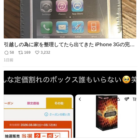
引越しの為に家を整理してたら出てきた iPhone 3Gの完全
未開封品 かなり前に楽天だかで買った多分未使用のデモ機
58
169
3,232
返
リ
い
で-が出るのだと思うんだよね ヤフオクで売れてない190万
1日前
信
ポ
い
があったけど初代じゃあるまいし流石にそこまではねぇ 日
数
ス
ね
本初のモデルではあるけど´д` ; #Apple #iPhone3G
ト
数
数