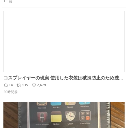
1日前
信
ポ
い
数
ス
ね
ト
数
数
コスプレイヤーの現実 使用した衣装は破損防止のため洗濯
機に入れられないので、大体こんな感じで浸け置きした後
14
135
2,679
返
リ
い
に手洗い…
20時間前
信
ポ
い
数
ス
ね
ト
数
数