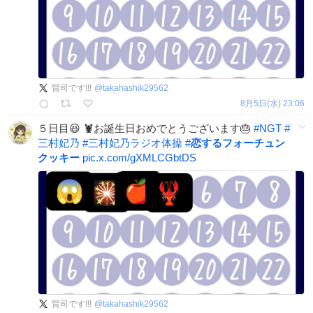
賢司です!!!
@
takahashik29562
8月5日(水) 23:06
５日目😆 🦞お誕生日おめでとうございます🎂
#
NGT
#
三村妃乃
#
三村妃乃ラジオ体操
#
恋するフォーチュン
クッキー
pic.x.com/gXMLCGbtDS
賢司です!!!
@
takahashik29562