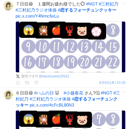
７日目😆 １週間お疲れ様でした💮
#
NGT
#
三村妃乃
#
三村妃乃ラジオ体操
#
恋するフォーチュンクッキー
pic.x.com/Y4Nrnc6xLu
賢司です!!!
@
takahashik29562
8月6日(木) 23:30
６日目😆
#
ハムの日
🐷
#
小越春花
さん?🤔
#
NGT
#
三
村妃乃
#
三村妃乃ラジオ体操
#
恋するフォーチュンク
ッキー
pic.x.com/4cFcBL80N3