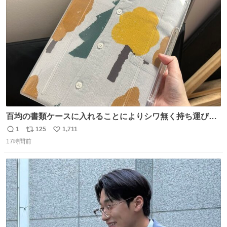
ト
数
数
百均の書類ケースに入れることによりシワ無く持ち運びに
成功 いつも劇場のアイロンをお借りしていた ㅤ だいぶ前に
1
125
1,711
返
リ
い
楽屋で誰かが入れているのを見て「真似しよう」と思った
17時間前
信
ポ
い
のを長らく忘れていた 誰だっけ
数
ス
ね
ト
数
数