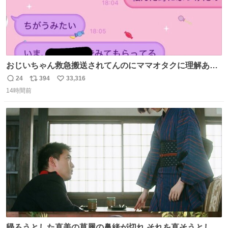
おじいちゃん救急搬送されてんのにママオタクに理解あっ
て不謹慎だけどウケる
24
394
33,316
返
リ
い
14時間前
信
ポ
い
数
ス
ね
ト
数
数
帰ろうとした直美の草履の鼻緒が切れ それを直そうとした