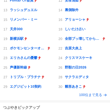
Pontaパス会員
安珍清姫
ラッシュデュエル
裏側除外
リメンバー・ミー
アリョーシャ
天井300
しいたけ占い
新横浜駅
全部ブッ壊してから辞めたい
ポケモンセンターオンライン
吉原大炎上
エリカさんの憂鬱
クリスマスケーキ
声優新幹線
野獣の日2026
トリプル・プラチナ
サクラエディタ
エグジビット10契約
雛形あきこ
100位まで見る
つぶやきピックアップ