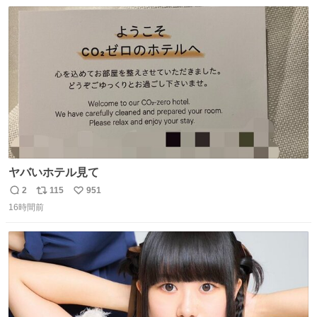
数
ヤバいホテル見て
2
115
951
返
リ
い
16時間前
信
ポ
い
数
ス
ね
ト
数
数