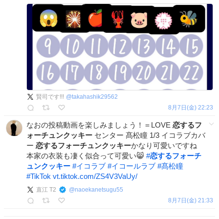
賢司です!!!
@
takahashik29562
8月7日(金) 22:23
なおの投稿動画を楽しみましょう！＝LOVE
恋するフ
ォーチュンクッキー
センター 髙松瞳 1/3 イコラブカバ
ー
恋するフォーチュンクッキー
かなり可愛いですね
本家の衣装も凄く似合って可愛い😸
#
恋するフォーチ
ュンクッキー
#
イコラブ
#
イコールラブ
#
髙松瞳
#
TikTok
vt.tiktok.com/ZS4V3VaUy/
直江 T2
@
naoekanetsugu55
8月7日(金) 21:33