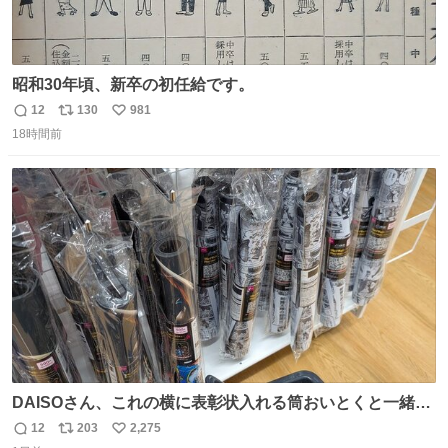
昭和30年頃、新卒の初任給です。
12
130
981
返
リ
い
18時間前
信
ポ
い
数
ス
ね
ト
数
数
DAISOさん、これの横に表彰状入れる筒おいとくと一緒に
売れますのでご検討下さい
12
203
2,275
返
リ
い