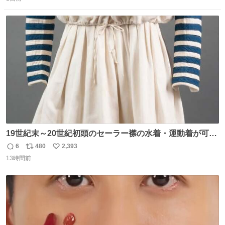
信
ポ
い
数
ス
ね
ト
数
数
19世紀末～20世紀初頭のセーラー襟の水着・運動着が可可
愛くて100年以上前とは思えないデザイン。当時女性や子
6
480
2,393
返
リ
い
どものファッションにマリンルックが取り入れられるよう
13時間前
信
ポ
い
になり、その後、通学服や運動着、水着にも広がっていっ
数
ス
ね
たそう。紫外線が気になる現代なら、ラッシュガード感覚
ト
数
数
で着られそうですね。