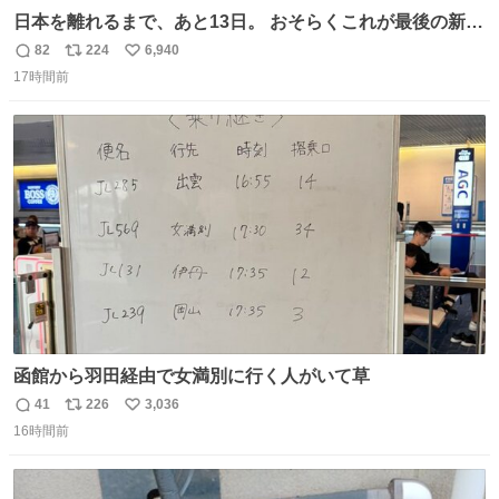
日本を離れるまで、あと13日。 おそらくこれが最後の新幹
線。駅弁には、お気に入りのうな重を。 残念ながら、富士
82
224
6,940
返
リ
い
山は今回も雲の中でした（やっぱり！）。 #私の好きな日
17時間前
信
ポ
い
本
数
ス
ね
ト
数
数
函館から羽田経由で女満別に行く人がいて草
41
226
3,036
返
リ
い
16時間前
信
ポ
い
数
ス
ね
ト
数