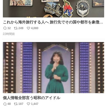
これから海外旅行する人へ 旅行先でその国や都市を象徴す
る マグネットを買って欲しい。 僕は交換留学してた1年間
32
249
4,080
返
リ
い
で20カ国回ったけど、旅行先で必ずマグネットを買い、今
22時間前
信
ポ
い
は家の冷蔵庫に貼ってる。 交換留学が終わって1年経つけ
数
ス
ね
どそれぞれのマグネットを見る度に旅の思い出が鮮明によ
ト
数
数
みがえります。
個人情報全部言う昭和のアイドル
48
187
1,447
返
リ
い