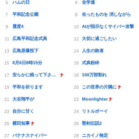
ハムの日
全学連
平和記念公園
在ったものを 消しながら
震度4
AIが指示なくサイバー攻撃
広島平和記念式典
大切に過ごしたい
広島原爆投下
人生の敗者
8月6日8時15分
式典粉砕
安らかに眠って下さい 過ちは繰返しませぬから
100万部割れ
平和を祈ります
この世界の片隅に
大谷翔平が
Moonlighter
自分に甘く
リトルボーイ
横田知事
聖剣伝説2
バナナスナイパー
ニカイノ検定