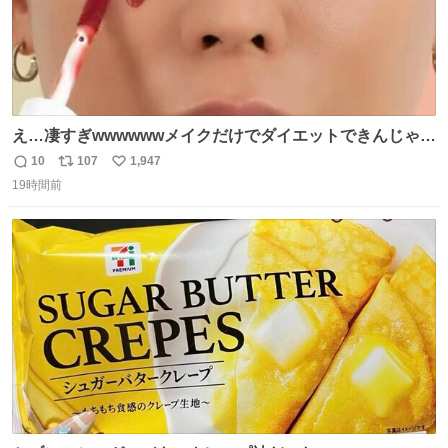
え…凄すぎwwwwwwメイクだけでダイエットできんじゃん
😭
10
107
1,947
返
リ
い
19時間前
信
ポ
い
数
ス
ね
ト
数
数