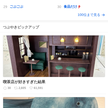
ごぶごぶ
食品だけ
100位まで見る
つぶやきピックアップ
喫茶店が好きすぎた結果
30
2,605
61,591
返
リ
い
信
ポ
い
数
ス
ね
ト
数