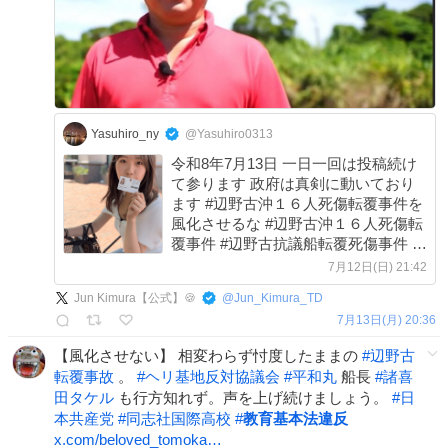
Yasuhiro_ny
@Yasuhiro0313
令和8年7月13日 一日一回は投稿続け
て参ります 政府は真剣に動いており
ます #辺野古沖１６人死傷転覆事件を
風化させるな #辺野古沖１６人死傷転
覆事件 #辺野古抗議船転覆死傷事件 #
辺野古事件は共産党による人災
7月12日(日) 21:42
@nekotanchan @JCG_koho
Jun Kimura【公式】🍪
@
Jun_Kimura_TD
@MLIT_JAPAN @takaichi_sanae
7月13日(月) 20:36
@Beloved_Tomoka
【風化させない】 相変わらず忖度したままの
#
辺野古
転覆事故
。
#
ヘリ基地反対協議会
#
平和丸
船長
#
諸喜
田タケル
も行方知れず。声を上げ続けましょう。
#
日
本共産党
#
同志社国際高校
#
教育基本法違反
x.com/beloved_tomoka…