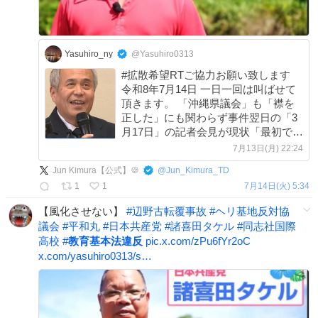
Yasuhiro_ny
@Yasuhiro0313
#拡散希望RTご協力お願い致します
令和8年7月14日 一日一回は叫ばせて
頂きます。 「沖縄県議会」も「襟を
正した」にも関わらず事件翌日の「3
月17日」の記者会見が現状「最初で最
後」の記者会見。夏休みを前に「風
7月13日(月) 22:24
化」させる気満々の「西田喜久雄校
Jun Kimura【公式】🍪
@
Jun_Kimura_TD
長」に社会的制裁を下しましょう。
1
1
7月14日(火) 5:34
【風化させない】
#
辺野古転覆事故
#
ヘリ基地反対協
議会
#
平和丸
#
日本共産党
#
諸喜田タケル
#
同志社国際
高校
#
教育基本法違反
pic.x.com/zPu6fYr2oC
x.com/yasuhiro0313/s…