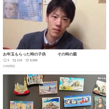
ト
数
数
お年玉もらった時の子供 その時の親
5
219
8,588
返
リ
い
23時間前
信
ポ
い
数
ス
ね
ト
数
数