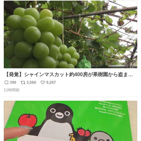
てください！ 東京都港区南青山2-14-20
ト
数
数
【発覚】シャインマスカット約400房が果樹園から盗まれ
る 栃木・佐野市 news.livedoor.com/article/detail… 被害
396
3,566
9,287
返
リ
い
に遭った果樹園には防犯カメラなどはなく、シャインマス
11時間前
信
ポ
い
カットが盗まれた木には刃物などで切られた跡が。市内で
数
ス
ね
今年に入って同様の被害は確認されておらず、警察はパト
ト
数
数
ロールを強化する。