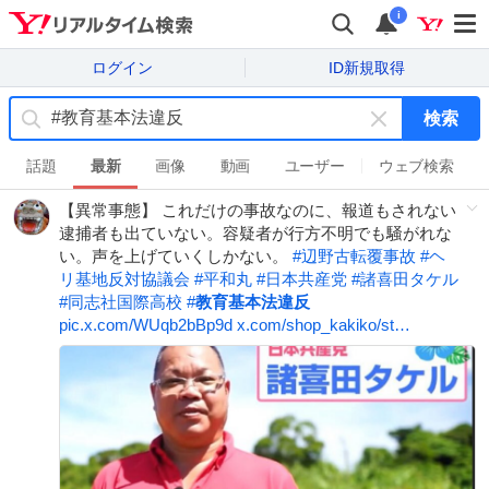
i
ログイン
ID新規取得
検索
キ
ー
話題
最新
画像
動画
ユーザー
ウェブ検索
ワ
【異常事態】 これだけの事故なのに、報道もされない
ー
逮捕者も出ていない。容疑者が行方不明でも騒がれな
ド
い。声を上げていくしかない。
#
辺野古転覆事故
#
ヘ
を
リ基地反対協議会
#
平和丸
#
日本共産党
#
諸喜田タケル
消
#
同志社国際高校
#
教育基本法違反
す
pic.x.com/WUqb2bBp9d
x.com/shop_kakiko/st…