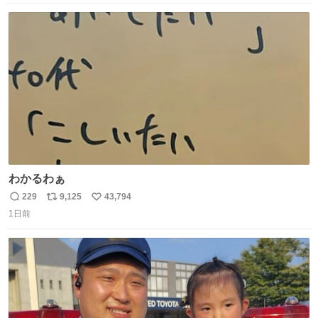
数
ス
ね
ト
数
数
わかるわぁ
229
9,125
43,794
返
リ
い
1日前
信
ポ
い
数
ス
ね
ト
数
数