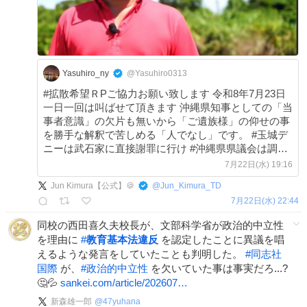
Yasuhiro_ny
@Yasuhiro0313
#拡散希望ＲPご協力お願い致します 令和8年7月23日
一日一回は叫ばせて頂きます 沖縄県知事としての「当
事者意識」の欠片も無いから「ご遺族様」の仰せの事
を勝手な解釈で苦しめる「人でなし」です。 #玉城デ
ニーは武石家に直接謝罪に行け #沖縄県県議会は調査
特別委員会を無条件で設置せよ x.com/sxzBST/status/
7月22日(水) 19:16
…
Jun Kimura【公式】🍪
@
Jun_Kimura_TD
7月22日(水) 22:44
同校の西田喜久夫校長が、文部科学省が政治的中立性
を理由に
#
教育基本法違反
を認定したことに異議を唱
えるような発言をしていたことも判明した。
#
同志社
国際
が、
#
政治的中立性
を欠いていた事は事実だろ...?
🤔💦
sankei.com/article/202607…
新森雄一郎
@
47yuhana