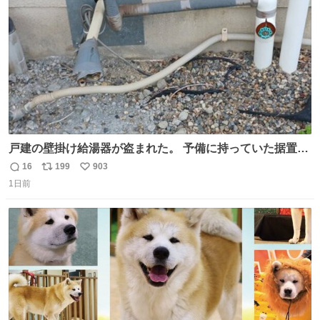
数
戸建の壁掛け給湯器が盗まれた。 予備に持っていた据置給
湯器があったのでガスやさんに設置してもらった。 工事費
16
199
903
返
リ
い
9万円。 痛い出費。 防犯カメラ設置した。 物騒な時代にな
1日前
信
ポ
い
ったな。 昔は給湯器盗むとか聞いたことなかったな。
数
ス
ね
ト
数
数