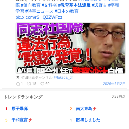
際
#
偏向教育
#
文科省
#
教育基本法違反
#
辺野古
#
平和
学習
#
時事ニュース
#
日本の教育
pic.x.com/rSHQZZWFzz
竹田恒泰チャンネル
@
takeda_ch
1
18
69
2026年6月2日
トレンドランキング
0:33
時点
原子爆弾
南大東島
平和宣言
黙祷しました