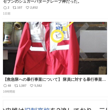
セブンのシュガーバタークレープ神だった。
2
107
2,652
返
リ
い
1日前
信
ポ
い
数
ス
ね
ト
数
数
【救急隊への暴行事案について】 隊員に対する暴行事案
が、令和7年度の6件に対し、令和8年度は現在既に4件発生
48
1,587
5,582
返
リ
い
しています。 特に、この4日間で救急隊員に対する暴行事
16時間前
信
ポ
い
案が立て続けに2件発生しています。 このような行為に対
数
ス
ね
して隊員の安全を守るために、法的措置も辞さず毅然と対
ト
数
数
応していきます。