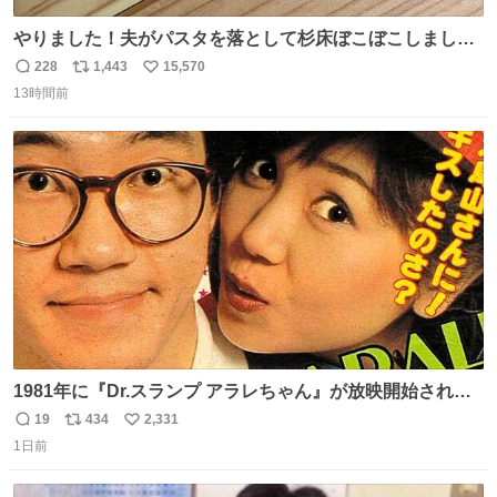
やりました！夫がパスタを落として杉床ぼこぼこしまし
た！よかったーーー！ファーストぼこぼこ自分じゃなく
228
1,443
15,570
返
リ
い
て！これで第二波いつでもいけます！！！✌️いやーほっと
13時間前
信
ポ
い
した！ 杉床を採用しようとしている方々へ忠告です。杉床
数
ス
ね
は乾燥パスタに負けます。豆腐くらいやわやわです。
ト
数
数
1981年に『Dr.スランプ アラレちゃん』が放映開始された
直後の鳥山明さんと、小山茉美さんです。
19
434
2,331
返
リ
い
1日前
信
ポ
い
数
ス
ね