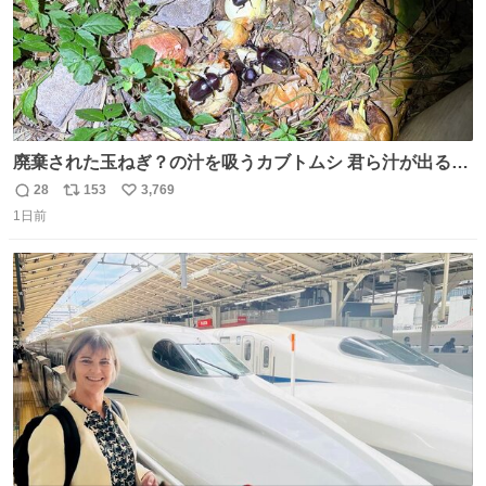
廃棄された玉ねぎ？の汁を吸うカブトムシ 君ら汁が出る植
物ならなんでもいいのかよ… まあ害虫だよねこりゃ 他には
28
153
3,769
返
リ
い
カナブンや黒ゴキが来ていた
1日前
信
ポ
い
数
ス
ね
ト
数
数