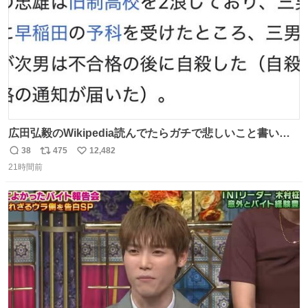
広田弘毅のWikipedia読んでたらガチで悲しいこと書いて
あって辛い
38
475
12,482
返
リ
い
21時間前
信
ポ
い
数
ス
ね
ト
数
数