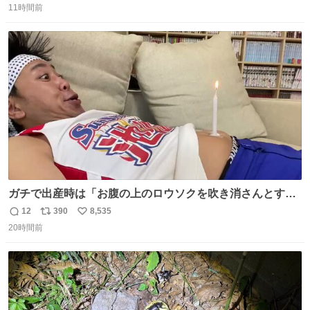
11時間前
信
ポ
い
数
ス
ね
ト
数
数
ガチで出産時は「お腹の上のロウソクを吹き消さんとする
サンシャイン池崎」だったし、お産後の股裂け状態でのト
12
390
8,535
返
リ
い
イレは「とにかく明るい安村の体勢」が1番楽
20時間前
信
ポ
い
数
ス
ね
ト
数
数