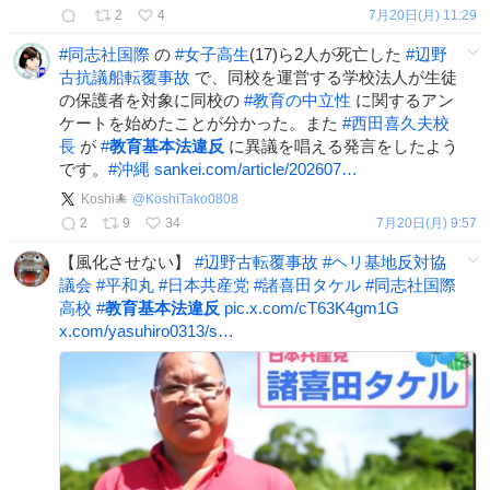
2
4
7月20日(月) 11:29
#
同志社国際
の
#
女子高生
(17)ら2人が死亡した
#
辺野
古抗議船転覆事故
で、同校を運営する学校法人が生徒
の保護者を対象に同校の
#
教育の中立性
に関するアン
ケートを始めたことが分かった。また
#
西田喜久夫校
長
が
#
教育基本法違反
に異議を唱える発言をしたよう
です。
#
沖縄
sankei.com/article/202607…
Koshi🐙
@
KoshiTako0808
2
9
34
7月20日(月) 9:57
【風化させない】
#
辺野古転覆事故
#
ヘリ基地反対協
議会
#
平和丸
#
日本共産党
#
諸喜田タケル
#
同志社国際
高校
#
教育基本法違反
pic.x.com/cT63K4gm1G
x.com/yasuhiro0313/s…