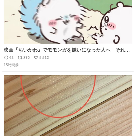
映画『ちいかわ』でモモンガを嫌いになった人へ それで
も愛される理由と可能性 kai-you.net/article/96186 『映画
62
870
5,512
返
リ
い
ちいかわ 人魚の島のひみつ』を3回観て、原作も追ってい
15時間前
信
ポ
い
る筆者が、モモンガの名誉回復を試みようとする記事で
数
ス
ね
す。ちいかわ初心者向けです🖊
ト
数
数