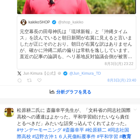
kakikoSHOP
@shop_kakiko
元空幕長の田母神氏は「琉球新報」と「沖縄タイム
ス」を読んでいると朝日新聞が右翼に見えると言いま
したが正にそのとおり。朝日が右翼な訳はありません
が、確かに沖縄二紙の偏りは常軌を逸ししています。
直近の記事の論調も、ヘリ基地反対協議会側が被害者
のような書きっぷりだ。平和学習をなくしては
8月3日(月) 23:22
Jun Kimura【公式】🍪
@
Jun_Kimura_TD
8月3日(月) 23:40
分析グラフを見る
松原耕二氏に 斎藤幸平先生が、「文科省の同志社国際
高校への通達はよかった。平和学習続けたいなら責任
とるべきだ」みたいな話突っ込んでくれてよかった。
#
サンデーモーニング
#
斎藤幸平
#
松原耕二
#
同志社国
際高校
#
辺野古沖１６人死傷転覆事件
#
平和学習
#
教育