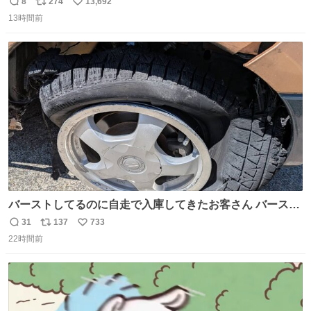
8
274
13,692
返
リ
い
13時間前
信
ポ
い
数
ス
ね
ト
数
数
バーストしてるのに自走で入庫してきたお客さん バースト
したならその場で動かないで助け呼んで下さい😰 保険にロ
31
137
733
返
リ
い
ードサービス付いてて金銭負担も無いんですから これで走
22時間前
信
ポ
い
ると、壊さなくていい所まで壊しちゃいますから 実際、外
数
ス
ね
装ダメージ、ABSセンサ断線、ブレーキホースも傷入っち
ト
数
数
ゃってます…