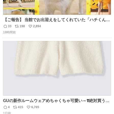
【ご報告】 当館でお出迎えをしてくれていた「ハチくん」
が8月1日に 虹の橋を渡りました🌈 たくさんの幸せを運
33
198
2,894
返
リ
い
び、たくさんのおやつを食べて、たくさん愛されたハチく
18時間前
信
ポ
い
んありがとう ハチくん大好きだよ 秋田犬の里 スタッフ一
数
ス
ね
同より 愛を込めて #秋田犬の里 #akitainu #akita #ハチくん
ト
数
数
大好き
GUの新作ルームウェアめちゃくちゃ可愛い～❣️絶対買うぞ
🪿🤍 9月下旬発売🪄
4
415
6,765
返
リ
い
1日前