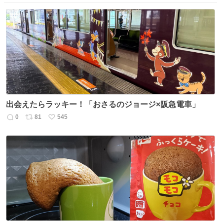
信
ポ
い
数
ス
ね
ト
数
数
出会えたらラッキー！「おさるのジョージ×阪急電車」
0
81
545
返
リ
い
信
ポ
い
数
ス
ね
ト
数
数