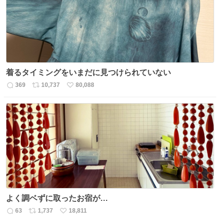
数
着るタイミングをいまだに見つけられていない
369
10,737
80,088
返
リ
い
信
ポ
い
数
ス
ね
ト
数
数
よく調ベずに取ったお宿が…
63
1,737
18,811
返
リ
い