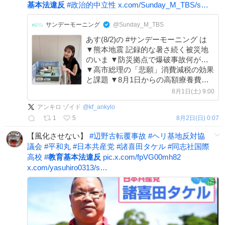
基本法違反
#
政治的中立性
x.com/Sunday_M_TBS/s…
サンデーモーニング
@Sunday_M_TBS
あす(8/2)の #サンデーモーニング は
▼熊本地震 記録的な暑さ続く被災地
のいま ▼防災拠点で爆破事故何が…
▼高市総理の「悲願」消費減税の効果
と課題 ▼8月1日からの高額療養費見
直しで何が変わる？ #手作りフリッ
8月1日(土) 9:00
プ ▼温暖化に逆行する戦争「気候犯
アンキロ ゾイド
@
kf_ankylo
罪」とは？ #風をよむ
1
5
8月2日(日) 0:07
【風化させない】
#
辺野古転覆事故
#
ヘリ基地反対協
議会
#
平和丸
#
日本共産党
#
諸喜田タケル
#
同志社国際
高校
#
教育基本法違反
pic.x.com/fpVG00mh82
x.com/yasuhiro0313/s…