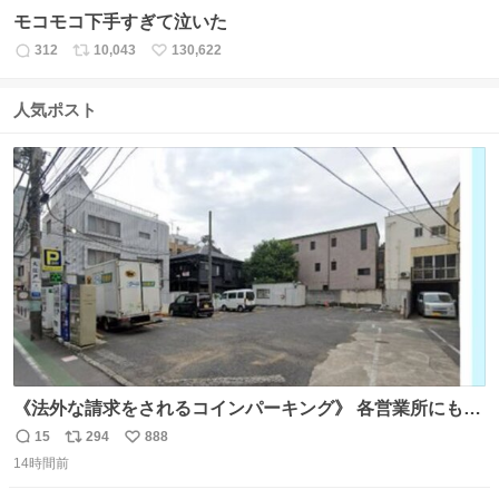
モコモコ下手すぎて泣いた
312
10,043
130,622
返
リ
い
信
ポ
い
数
ス
ね
人気ポスト
ト
数
数
《法外な請求をされるコインパーキング》 各営業所にも前
から告知されていますが、Park Link南青山の敷地内に一瞬
15
294
888
返
リ
い
でも車を乗り入れると法外な請求をされ長時間拘束されま
14時間前
信
ポ
い
す。迎車で呼ばれた時やお客を降ろした際には十分注意し
数
ス
ね