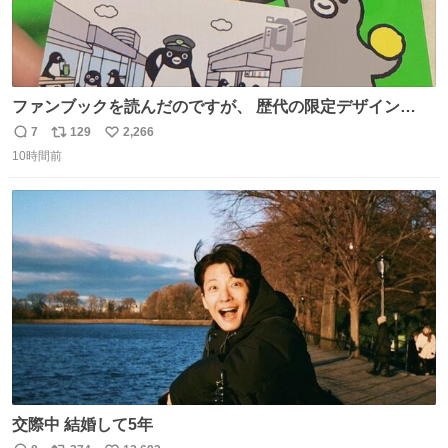
ファンブックを読んだのですが、 歴代の限定デザイン
Suicaの中に、私のSuicaが載ってないのです。 これは、
7
129
2,266
返
リ
い
たしか2008〜2010年くらいにいただきました。 オークシ
10時間前
信
ポ
い
ョンなどではなく、知人経由でいただき今も大事に使って
数
ス
ね
ます。 タモっとしたお股がすごくいい。 これ何記念の
ト
数
数
Suicaなんだろう…
交際中 結婚して5年