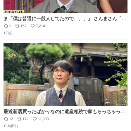
ま「僕は普通に一般人してたので、、、」 さんまさん「チ
ンパンジー⁉️」 しぬwwwwwwwwwwwwwwwwwwwww
1
152
7,214
返
リ
い
1日前
信
ポ
い
数
ス
ね
ト
数
数
最近新居買ったばかりなのに遺産相続で家もらっちゃった
長男
12
172
11,393
返
リ
い
13時間前
信
ポ
い