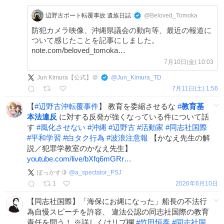
辺野古ボート転覆事故 遺族日誌
@Beloved_Tomoka
防犯カメラ映像、沖縄県議会の動向等、最近の報道に
ついて感じたことを記事にしました。
note.com/beloved_tomoka…
7月10日(金) 10:03
Jun Kimura【公式】🍪
@
Jun_Kimura_TD
7月11日(土) 1:56
【
#
辺野古沖転覆事件
】 教育を委縮させるな
#
教育基
本法違反
に対する反発が強くなっている件について話
す
#
風化させない
#
沖縄
#
辺野古
#
活動家
#
同志社国際
#
平和学習
#
白タク行為
#
波浪注意報
【かなえ先生の解
説／犯罪学教室のかなえ先生】
youtube.com/live/bXfq6mGRr…
ぽっかす🍋
@
a_spectator_PSJ
1
2026年6月10日
【同志社国際】「海保にお縄になった」船長の不法行
為自慢スピーチを許容、 違法公認の同志社国際の教育
責任を問う！ ※詳しくはリプ欄
#
竹田恒泰
#
同志社国