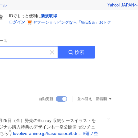
Yahoo! JAPAN
ヘ
ール
IDでもっと便利に
新規取得
ログイン
ヤフーショッピングなら「毎日5％」おトク
ース
検索
キ
ー
ワ
ー
ド
を
消
自動更新
並べ替え：
新着順
す
 9月25日（金）発売のBlu-ray 収納ケースイラストを
リジナル購入特典のデザインも一挙公開🌸 ぜひチェ
ちら👇
lovelive-anime.jp/hasunosora/bd/…
#
蓮ノ空