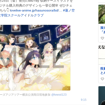
 9月25日（金）発売のBlu-ray 収納ケースイラストを
リジナル購入特典のデザインも一挙公開🌸 ぜひチェ
ちら👇
lovelive-anime.jp/hasunosora/bd/…
#
蓮ノ空
女学院スクールアイドルクラブ
深
「
ぶ
い
ら
綺
い
て
ね
れたら 
数
池
た
い
投
わ
と
メ
iP
い
影
い
ね
ーズアジアツアー横浜公演両日現地参加
@
tvwod123
数
9:15