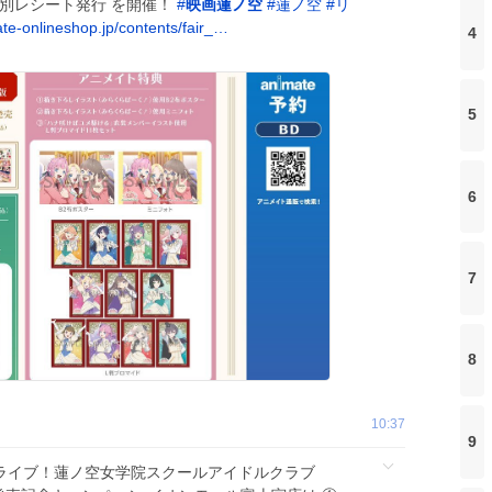
特別レシート発行 を開催！
#
映画蓮ノ空
#
蓮ノ空
#
リ
te-onlineshop.jp/contents/fair_…
4
5
6
7
8
10:37
9
ラブライブ！蓮ノ空女学院スクールアイドルクラブ