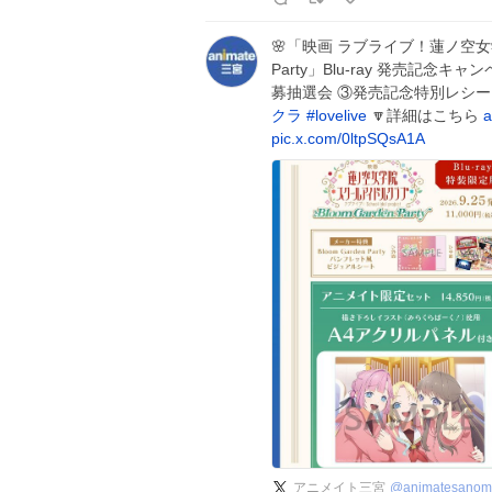
🌸「映画 ラブライブ！蓮ノ空女学
Party」Blu-ray 発売記念キャ
募抽選会 ③発売記念特別レシー
クラ
#
lovelive
🔽詳細はこちら
a
pic.x.com/0ltpSQsA1A
アニメイト三宮
@
animatesanom