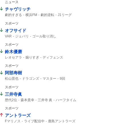
ニュース
SUPER EIGHT
8年8月8日
TVer
4人も
チャヴリッチ
劇的すぎる
横浜FM
劇的逆転
J1リーグ
PK
ライブ配信中
明治安田
撃ち合い
スポーツ
チャヴ
J1
12分
オフサイド
VAR
ジェバリ
ゴール取り消し
スポーツ
鈴木優磨
レオセアラ
煽りすぎ
ディフェンス
アシスト
スポーツ
阿部寿樹
松山晋也
ドラゴンズ
マスター
9回
中日ドラゴンズ
阿部
ランナー
スポーツ
タイムリー
三井寺眞
歴代2位
森本貴幸
三井寺 眞
ハーフタイム
J1リーグ
16歳
三井寺
Travis Japan
J1
スポーツ
15歳
デビュー
アントラーズ
Fマリノス
ライブ配信中
鹿島アントラーズ
7分
横浜Fマリノス
横浜F・マリノス