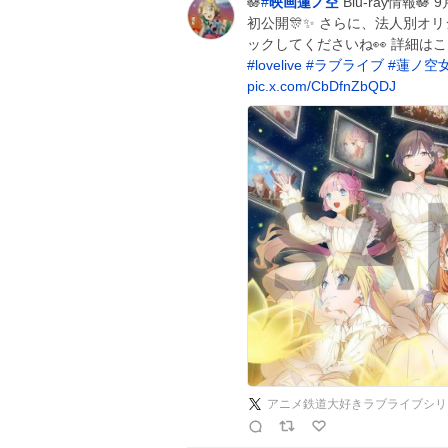
🪷
#
映画蓮ノ空
Blu-ray情報
初公開🎊✨ さらに、法人別オ
ックしてくださいね👀 詳細はこ
#
lovelive
#
ラブライブ
#
蓮ノ空
pic.x.com/CbDfnZbQDJ
アニメ鉄道大好きラブライブシリ