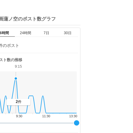
映画蓮ノ空の
ポスト数グラフ
6時間
24時間
7日
30日
件のポスト
スト数の推移
9:15
2
件
9:30
11:30
13:30