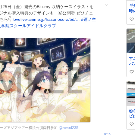
ギ
 9月25日（金）発売のBlu-ray 収納ケースイラストを
時
リジナル購入特典のデザインも一挙公開🌸 ぜひチェ
ちら👇
lovelive-anime.jp/hasunosora/bd/…
#
蓮ノ空
い
女学院スクールアイドルクラブ
い
ね
数
す
パ
ｗ
い
ｗ
い
ね
数
恐
ビ
ら
い
ーズアジアツアー横浜公演両日参加
@
tvwod235
い
9:15