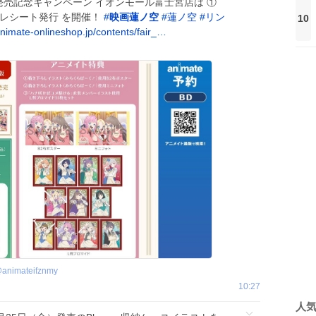
lu-ray 発売記念キャンペーン イオンモール富士宮店は ①
レシート発行 を開催！
#
映画蓮ノ空
#
蓮ノ空
#
リン
10
nimate-onlineshop.jp/contents/fair_…
@
animateifznmy
10:27
人