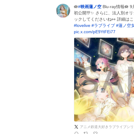
🪷
#
映画蓮ノ空
Blu-ray情報
初公開🎊✨ さらに、法人別オ
ックしてくださいね👀 詳細はこ
#
lovelive
#
ラブライブ
#
蓮ノ空
pic.x.com/pE9YtFEi77
アニメ鉄道大好きラブライブシリ