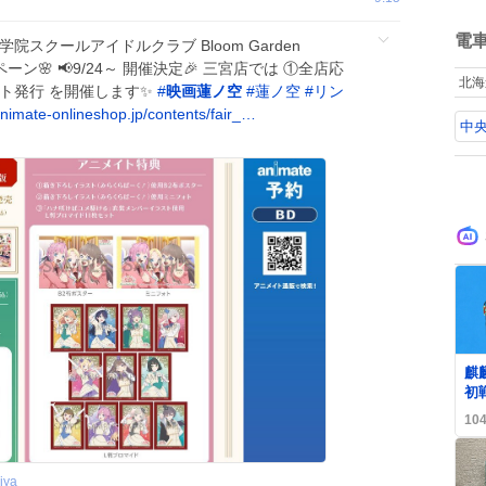
ね
数
電
院スクールアイドルクラブ Bloom Garden
ンペーン🌸 📢9/24～ 開催決定🎉 三宮店では ①全店応
北海
ト発行 を開催します✨
#
映画蓮ノ空
#
蓮ノ空
#
リン
nimate-onlineshop.jp/contents/fair_…
中央
0
麒
初
に
10
る
iya