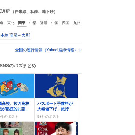
て神
ね
数
車遅延
（在来線、私鉄、地下鉄）
道
東北
関東
中部
近畿
中国
四国
九州
本線[高尾～大月]
全国の運行情報（Yahoo!路線情報）
SNSのバズまとめ
0
麟高校、抜刀高校
パスポート手数料が
戦が熱狂的に話題
大幅値下げ、旅行費
 “激アツすぎ
高騰でユーザーの間
4
件のポスト
98
件のポスト
”とファン歓喜
に「意味ない」感が
ある