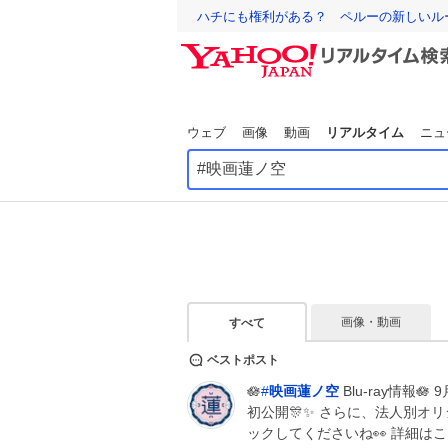
ハチにも権利がある？ ペルーの新しいル
ウェブ
画像
動画
リアルタイム
ニュ
画像・動画
すべて
ベストポスト
🪷
#
映画蓮ノ空
Blu-ray情報
初公開🎊✨ さらに、法人別オ
ックしてくださいね👀 詳細はこ