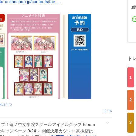
e-onlineshop.jp/contents/fair_…
感
ト
1
2
kushiro
11:16
3
ブ！蓮ノ空女学院スクールアイドルクラブ Bloom
 発売記念キャンペーン 9/24～ 開催決定カツ～✨ 高槻店は