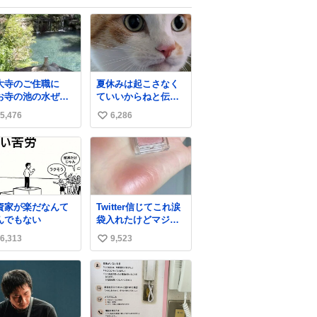
大寺のご住職に
夏休みは起こさなく
お寺の池の水ぜん
ていいからねと伝え
抜いて掃除した
てるのに無視。
5,476
6,286
い
、 モネの池くらい
麗になったから見
い
みて」 といわれ訪
ね
本当にモネの
数
くらい綺麗でし
。 蓮こそ咲いてな
けど言いたいこと
資家が楽だなんて
Twitter信じてこれ涙
かります。 輝くエ
んでもない
袋入れたけどマジで
ラルドだ‼︎
盛れた…ありがと
hone16カメラで撮
6,313
9,523
い
う…
して無加工です。
い
ね
数