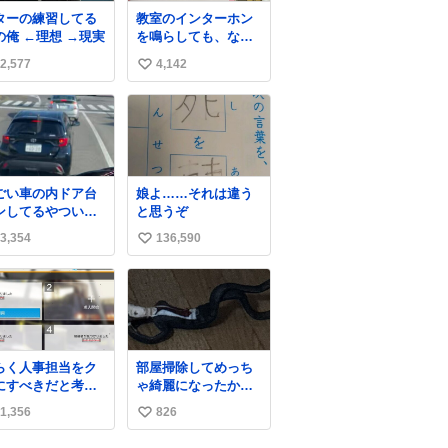
ターの練習してる
教室のインターホン
の俺 ←理想 →現実
を鳴らしても、なか
なか誰も出ないこと
2,577
4,142
い
があります…。 もし
かすると「電話の出
い
方」に困っているの
ね
かもしれません。 そ
数
こで「何を話せばい
いか」が見える手引
きを用意して、安心
ごい車の内ドア台
娘よ……それは違う
して電話に出られる
ンしてるやついた
と思うぞ
ようにします。 イン
ｗｗｗｗｗｗｗｗ
ターホンの応対も大
3,354
136,590
い
ｗｗｗｗ
切なコミュニケーシ
い
ョンの学びです。
ね
数
らく人事担当をク
部屋掃除してめっち
にすべきだと考え
ゃ綺麗になったから
れるが‥‥‥
床に足立置いといた
1,356
826
い
ら家族にまだゴミ残
ってるよって言われ
い