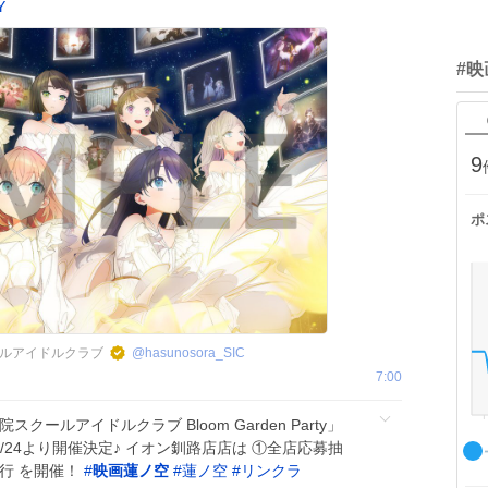
Y
#
9
ポ
ルアイドルクラブ
@
hasunosora_SIC
7:00
ールアイドルクラブ Bloom Garden Party」
ン 9/24より開催決定♪ イオン釧路店店は ①全店応募抽
行 を開催！
#
映画蓮ノ空
#
蓮ノ空
#
リンクラ