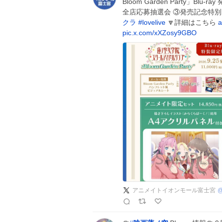
Bloom Garden Party」B
全店応募抽選会 ③発売記念特別
クラ
#
lovelive
🔽詳細はこちら
a
pic.x.com/xXZosy9GBO
アニメイトイオンモール富士宮