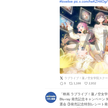
#
lovelive
pic.x.com/heKZH4Ogi
ラブライブ！蓮ノ空女学院スクー
9
1,166
2,932
「映画 ラブライブ！蓮ノ空女学院スク
Blu-ray 発売記念キャンペー
選会 ③発売記念特別レシート発