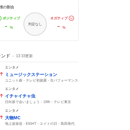
情の割合
ポジティブ
ネガティブ
-
-
判定なし
%
%
レンド
13:33
更新
エンタメ
ミュージックステーション
ユニット曲
テレビ初披露
生パフォーマンス
テレビ朝日
期間限定公開
Japanese
エンタメ
出演決定
M!LK
音楽番組
イチャイチャ虫
日向坂で会いましょう
18th
テレビ東京
発売決定
9月30
エンタメ
大物MC
地上波放送
EIGHT
エイトの日
島田珠代
5人揃って
大切なお知らせ