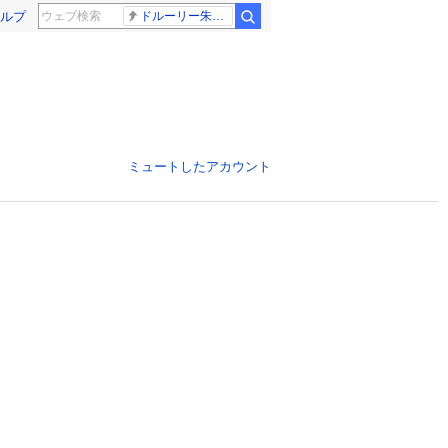
ルプ
ドルーリー朱瑛里 木田美緒莉
ミュートしたアカウント