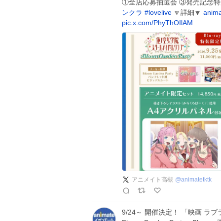
①全店応募抽選会 ③発売記念
ンクラ
#
lovelive
🔽詳細🔽
anima
pic.x.com/PhyThOIlAM
アニメイト高槻
@
animatetktk
9/24～ 開催決定！ 「映画 