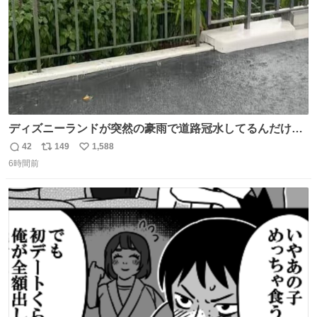
ディズニーランドが突然の豪雨で道路冠水してるんだけど
☔️ この雨で今年初のミッションクールダウン中止。幾ら何
42
149
1,588
返
リ
い
でもやばすぎだろ...
6時間前
信
ポ
い
数
ス
ね
ト
数
数