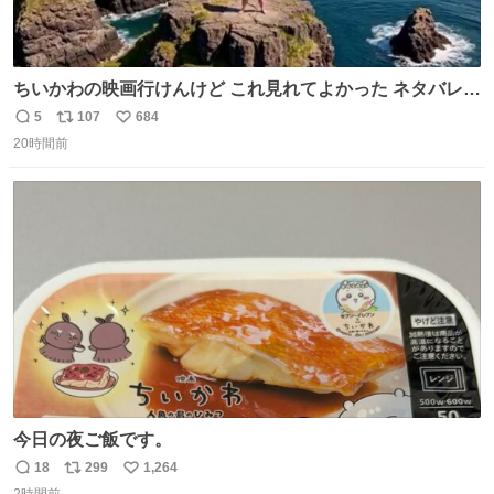
ちいかわの映画行けんけど これ見れてよかった ネタバレあ
ったらごめんなさい
5
107
684
返
リ
い
20時間前
信
ポ
い
数
ス
ね
ト
数
数
今日の夜ご飯です。
18
299
1,264
返
リ
い
2時間前