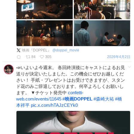
映画『DOPPEL』
@
doppel_movie
84
305
2026年4月2日
📣いよいよ今週末。 各回終演後にキャストによるお見
送りが決定いたしました。この機会にぜひお越しくだ
さい！ 手紙・プレゼントはお受けできますが、スタン
ド花のみご辞退しております。何卒よろしくお願いし
ます。 ▼チケット発売中
confetti-
web.com/events/11645
#
映画DOPPEL
#
森崎大祐
#
橋
本祥平
pic.x.com/hTAJzCEYk0