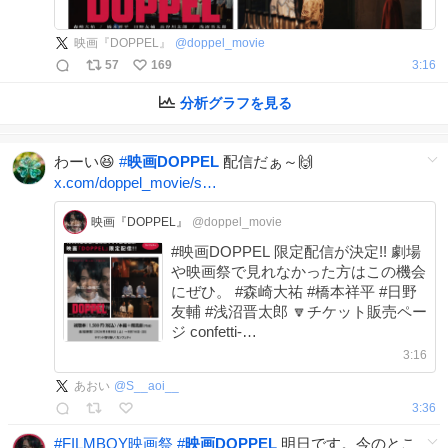
映画『DOPPEL』
@
doppel_movie
57
169
3:16
分析グラフを見る
わーい😆
#
映画DOPPEL
配信だぁ～🙌
x.com/doppel_movie/s…
映画『DOPPEL』
@doppel_movie
#映画DOPPEL 限定配信が決定!! 劇場
や映画祭で見れなかった方はこの機会
にぜひ。 #森崎大祐 #橋本祥平 #日野
友輔 #浅沼晋太郎 🔽チケット販売ペー
ジ confetti-
web.com/@/DOPPEL_strea…
3:16
あおい
@
S__aoi__
3:36
#
FILMBOY映画祭
#
映画DOPPEL
明日です。今のとこ