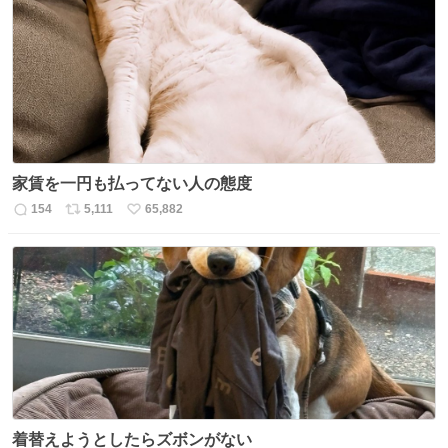
家賃を一円も払ってない人の態度
154
5,111
65,882
返
リ
い
信
ポ
い
数
ス
ね
ト
数
数
着替えようとしたらズボンがない