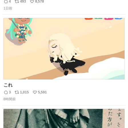
𝑩𝑰𝑮 𝑳𝑶𝑽𝑬＿＿
4
493
8,578
返
リ
い
1日前
信
ポ
い
数
ス
ね
ト
数
数
これ
3
1,015
5,591
返
リ
い
8時間前
信
ポ
い
数
ス
ね
ト
数
数