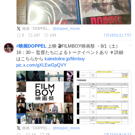
映画『DOPPEL』
@
doppel_movie
5
147
143
7月18日(土) 7:57
#
映画DOPPEL
上映 🎬FILMBOY映画祭 ・8/1（土）
16：30～ 監督たちによるトークイベントあり 🔽詳細
はこちらから
kaleidoline.jp/filmboy
pic.x.com/gXLEwGpQVY
映画『DOPPEL』
@
doppel_movie
14
78
7月15日(水) 6:23