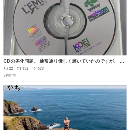
CDの劣化問題。 通常通り優しく磨いていたのですが、 薄
い氷のようにバリッと割れてしまいました。。 中々高価な
22
352
673
返
リ
い
ソフトなので辛いです😭 数十年後にはCDゲームソフト、
3時間前
信
ポ
い
みなこうなってしまうのでしょうか。。
数
ス
ね
ト
数
数