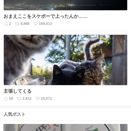
おまえここをスケボーで上ったんか……
2
8,988
169,013
返
リ
い
信
ポ
い
数
ス
ね
ト
数
数
主張してくる
50
2,412
25,571
返
リ
い
信
ポ
い
数
ス
ね
人気ポスト
ト
数
数