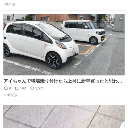
返
リ
い
8時間前
信
ポ
い
数
ス
ね
ト
数
数
アイちゃんで職場乗り付けたら上司に新車買ったと思われ
たの嬉しすぎる。 20年落ちの車もやりようによっては新車
9
142
1,571
返
リ
い
っぽく見えるってことよ。 令和の車の横に並べても違和感
20時間前
信
ポ
い
ない平成18年式です。
数
ス
ね
ト
数
数