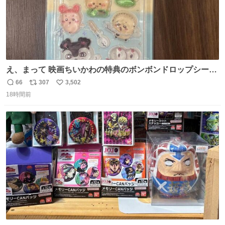
え、まって 映画ちいかわの特典のボンボンドロップシール
もうメルカリにでてるやん #ちいかわ
66
307
3,502
返
リ
い
18時間前
信
ポ
い
数
ス
ね
ト
数
数