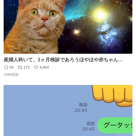
産婦人科いて、1ヶ月検診であろうほやほや赤ちゃん👩‍🍼
と推定2,3歳の女の子👧🏻をワンオペで連れてるママがいる
54
173
4,464
返
リ
い
のだけども 女の子ずっとママの側から離れない…⁉️ 手を繋
10時間前
信
ポ
い
がなくてもうろちょろしないしママが歩いたらピクミンみ
数
ス
ね
たいにﾄﾃﾄﾃついてってるし逃走しないし脱走しないし逃げ
ト
数
数
ないし走ら文字数