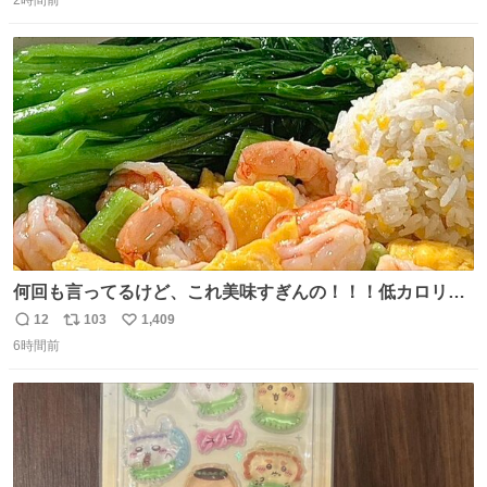
信
ポ
い
数
ス
ね
ト
数
数
何回も言ってるけど、これ美味すぎんの！！！低カロリー
で満足感エグいから一生食べてる😭
12
103
1,409
返
リ
い
6時間前
信
ポ
い
数
ス
ね
ト
数
数