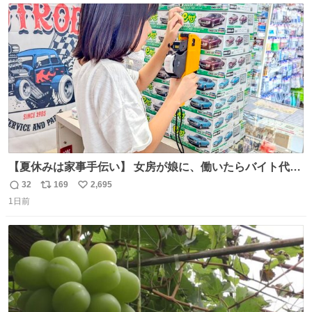
ト
数
数
【夏休みは家事手伝い】 女房が娘に、働いたらバイト代も
らえば？と言ったら、娘は、いらない、と言って黙々と働
32
169
2,695
返
リ
い
いてくれました。 あとでソフトクリーム買ってやろうと思
1日前
信
ポ
い
いました。
数
ス
ね
ト
数
数