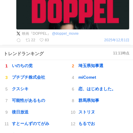
映画『DOPPEL』
@
doppel_movie
22
83
2025年12月1日
トレンドランキング
11:11
時点
いのちの党
埼玉県知事選
プチプチ株式会社
miComet
クスシキ
恋、はじめました。
可能性があるもの
群馬県知事
後日放送
ストリヌ
すとーんずのてがみ
もるでお