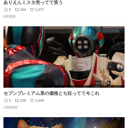
ありえんミスタ売ってて笑う
9
104
1,377
返
リ
い
6時間前
信
ポ
い
数
ス
ね
ト
数
数
セブンプレミアム系の価格とち狂ってて今これ
5
129
1,449
返
リ
い
19時間前
信
ポ
い
数
ス
ね
ト
数
数