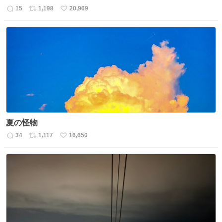
15
1,198
20,969
返
リ
い
信
ポ
い
数
ス
ね
ト
数
数
夏の怪物
34
1,117
16,650
返
リ
い
信
ポ
い
数
ス
ね
ト
数
数