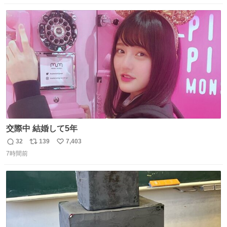
伸べると乗ってきてくれたのでひとまず一緒に帰宅しまし
数
ス
ね
たが、飛ばないということは弱っていらっしゃるのでしょ
ト
数
数
うか…素敵すぎる
交際中 結婚して5年
32
139
7,403
返
リ
い
7時間前
信
ポ
い
数
ス
ね
ト
数
数