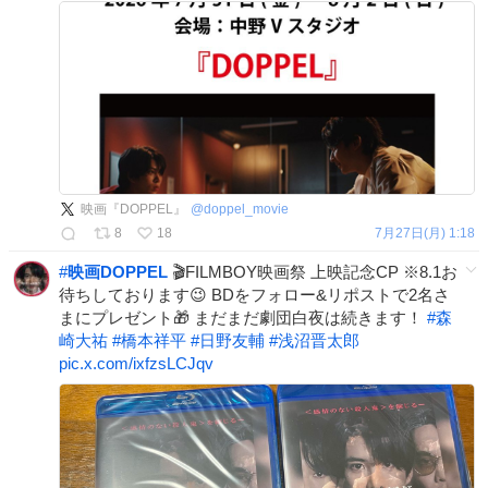
映画『DOPPEL』
@
doppel_movie
8
18
7月27日(月) 1:18
#
映画DOPPEL
🎬FILMBOY映画祭 上映記念CP ※8.1お
待ちしております😉 BDをフォロー&リポストで2名さ
まにプレゼント🎁 まだまだ劇団白夜は続きます！
#
森
崎大祐
#
橋本祥平
#
日野友輔
#
浅沼晋太郎
pic.x.com/ixfzsLCJqv