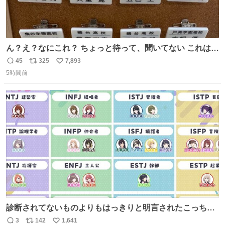
ん？え？なにこれ？ ちょっと待って、聞いてない これは販
売されているのもですか？
45
325
7,893
返
リ
い
5時間前
信
ポ
い
数
ス
ね
ト
数
数
診断されてないものよりもはっきりと明言されたこっちで
話しませんかというお気持ち
3
142
1,641