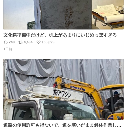
文化祭準備中だけど、机上があまりにいじめっぽすぎる
248
4,484
103,095
返
リ
い
1日前
信
ポ
い
数
ス
ね
ト
数
数
道路の使用許可も得ないで、道を塞いだまま解体作業して