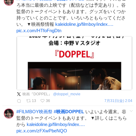
ろ本当に最後の上映です（配信などは予定あり）。谷
監督のトークイベントもあります。グッズをいくつか
持っていくとのことです。いろいろともらってくださ
い。 ▼映画祭情報
kaleidoline.jp/filmboy/index.…
pic.x.com/HTfoFngDtn
映画『DOPPEL』
@
doppel_movie
13
36
7月31日(金) 2:04
#
FILMBOY映画祭
#
映画DOPPEL
いよいよ今週末。谷
監督のトークイベントもあります。 ▼詳しくはこちら
から
kaleidoline.jp/filmboy/index.…
pic.x.com/zFXwPbeNQO