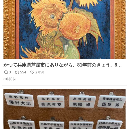
ト
数
数
かつて兵庫県芦屋市にありながら、81年前のきょう、8月6
日の阪神大空襲の折に残念ながら焼失した、 #ゴッホ の幻
3
554
2,050
返
リ
い
の「 #ヒマワリ 」。 当館は、東京都にある武者小路実篤記
6時間前
信
ポ
い
念館にご協力いただき、当時発行されたカラー印刷画集よ
数
ス
ね
り陶板で原寸大に再現し、2014年より展示しています。 #
ト
数
数
大塚国際美術館