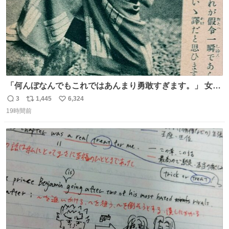
「何んぼなんでもこれではあんまり勇敢すぎます。」 女性
の立ち振る舞い指南コーナーで、大股を「下品」や「はし
3
1,445
6,324
返
リ
い
たない」という言葉を使わず「勇敢すぎます」と洒落っ気
19時間前
信
ポ
い
たっぷりにたしなめる当時の言葉選びよ 勇敢すぎます、使
数
ス
ね
っていきたい… （昭和4年婦人倶楽部新年号より）
ト
数
数