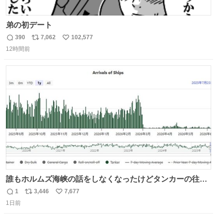
弟の初デート
390
7,062
102,577
返
リ
い
12時間前
信
ポ
い
数
ス
ね
ト
数
数
誰もホルムズ海峡の話をしなくなったけどタンカーの往来
は消滅したままですねと
1
3,446
7,677
返
リ
い
1日前
信
ポ
い
数
ス
ね