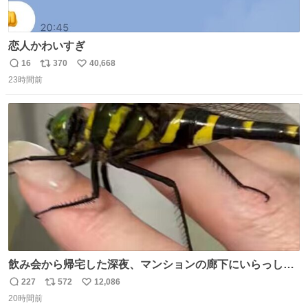
恋人かわいすぎ
16
370
40,668
返
リ
い
23時間前
信
ポ
い
数
ス
ね
ト
数
数
飲み会から帰宅した深夜、マンションの廊下にいらっしゃ
ったオニヤンマ様 まさかこんな都会でお会いできるなんて
227
572
12,086
返
リ
い
思っておらず大興奮しております かっこよすぎる 指を差し
20時間前
信
ポ
い