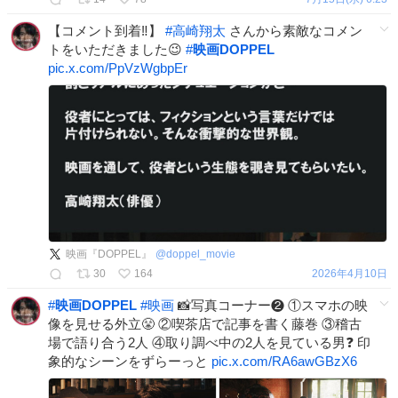
【コメント到着‼️】
#
高崎翔太
さんから素敵なコメン
トをいただきました😉
#
映画DOPPEL
pic.x.com/PpVzWgbpEr
映画『DOPPEL』
@
doppel_movie
30
164
2026年4月10日
#
映画DOPPEL
#
映画
📸写真コーナー❷ ①スマホの映
像を見せる外立😤 ②喫茶店で記事を書く藤巻 ③稽古
場で語り合う2人 ④取り調べ中の2人を見ている男❓ 印
象的なシーンをずらーっと
pic.x.com/RA6awGBzX6