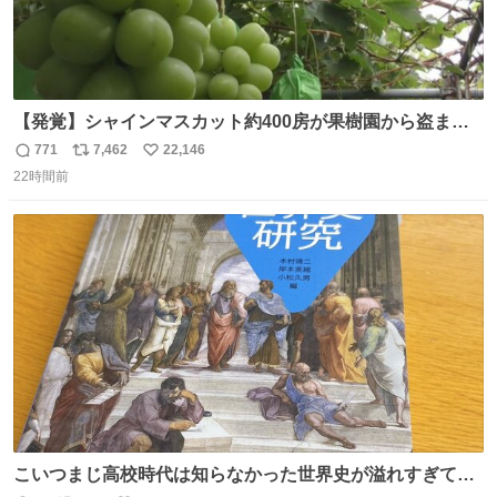
【発覚】シャインマスカット約400房が果樹園から盗まれ
る 栃木・佐野市 news.livedoor.com/article/detail… 被害
771
7,462
22,146
返
リ
い
に遭った果樹園には防犯カメラなどはなく、シャインマス
22時間前
信
ポ
い
カットが盗まれた木には刃物などで切られた跡が。市内で
数
ス
ね
今年に入って同様の被害は確認されておらず、警察はパト
ト
数
数
ロールを強化する。
こいつまじ高校時代は知らなかった世界史が溢れすぎてて