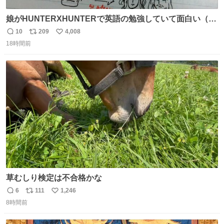
娘がHUNTERXHUNTERで英語の勉強していて面白い（娘
の許可済み）
10
209
4,008
返
リ
い
18時間前
信
ポ
い
数
ス
ね
ト
数
数
草むしり検定は不合格かな
6
111
1,246
返
リ
い
8時間前
信
ポ
い
数
ス
ね