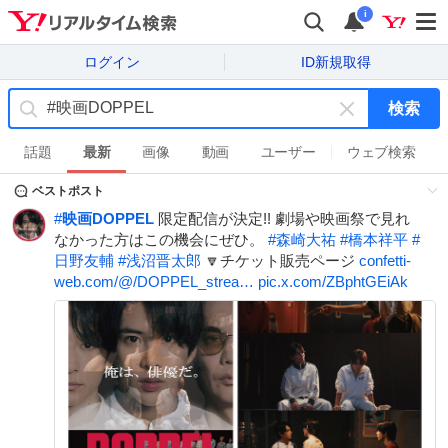
i
ログイン
ID新規取得
検索
キ
ー
話題
最新
画像
動画
ユーザー
ウェブ検索
ワ
ベストポスト
ー
ド
#
映画DOPPEL
限定配信が決定!! 劇場や映画祭で見れ
を
なかった方はこの機会にぜひ。
#
森崎大祐
#
橋本祥平
#
消
日野友輔
#
浅沼晋太郎
🔽チケット販売ページ
confetti-
す
web.com/@/DOPPEL_strea…
pic.x.com/ZBphtGEiAk