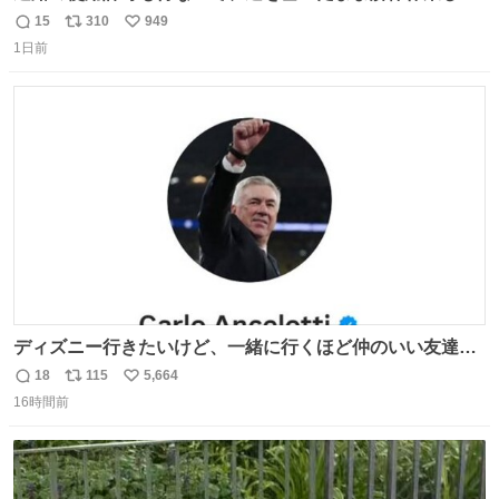
る。 写真を撮ろうとしたら「勝手に写真撮るな馬鹿野郎」
15
310
949
返
リ
い
と罵倒されるなど。
1日前
信
ポ
い
数
ス
ね
ト
数
数
ディズニー行きたいけど、一緒に行くほど仲のいい友達が
居ない… ほんでこれ
18
115
5,664
返
リ
い
16時間前
信
ポ
い
数
ス
ね
ト
数
数