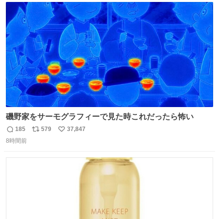
ト
数
数
磯野家をサーモグラフィーで見た時これだったら怖い
185
579
37,847
返
リ
い
8時間前
信
ポ
い
数
ス
ね
ト
数
数