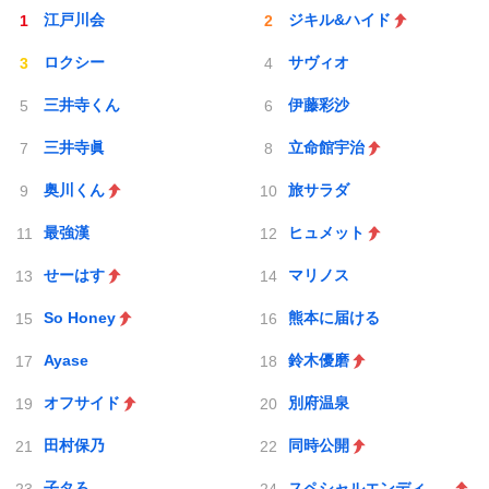
江戸川会
ジキル&ハイド
ロクシー
サヴィオ
三井寺くん
伊藤彩沙
三井寺眞
立命館宇治
奥川くん
旅サラダ
最強漢
ヒュメット
せーはす
マリノス
So Honey
熊本に届ける
Ayase
鈴木優磨
オフサイド
別府温泉
田村保乃
同時公開
子タろ
スペシャルエンディング