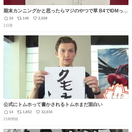
期末カンニングかと思ったらマジのやつで草 B4でIDMって
ことはおそらく就職だし、内定取り消し？ それと夏休み期
24
140
2,508
返
リ
い
間の停学って無意味じゃね？
1日前
信
ポ
い
数
ス
ね
ト
数
数
公式にトムホって書かされるトムホまだ面白い
14
1,652
32,034
返
リ
い
21時間前
信
ポ
い
数
ス
ね