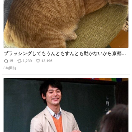
ブラッシングしてもうんともすんとも動かないから京都の
寺にある庭みたいになってる
15
1,239
12,196
返
リ
い
8時間前
信
ポ
い
数
ス
ね
ト
数
数