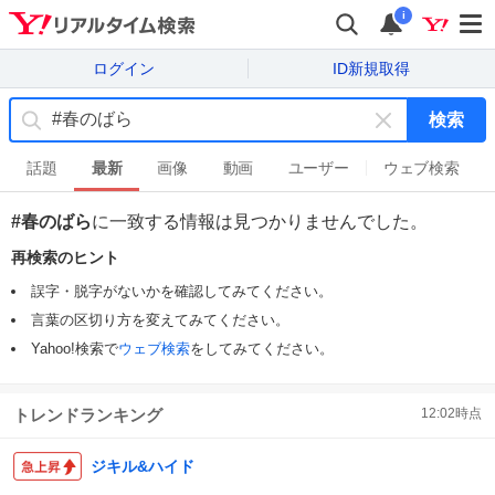
i
ログイン
ID新規取得
検索
キ
ー
話題
最新
画像
動画
ユーザー
ウェブ検索
ワ
ー
#春のばら
に一致する情報は見つかりませんでした。
ド
再検索のヒント
を
消
誤字・脱字がないかを確認してみてください。
す
言葉の区切り方を変えてみてください。
Yahoo!検索で
ウェブ検索
をしてみてください。
トレンドランキング
12:02
時点
ジキル&ハイド