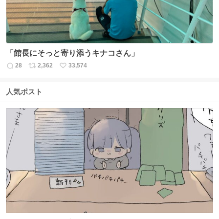
「館長にそっと寄り添うキナコさん」
28
2,362
33,574
返
リ
い
信
ポ
い
数
ス
ね
人気ポスト
ト
数
数