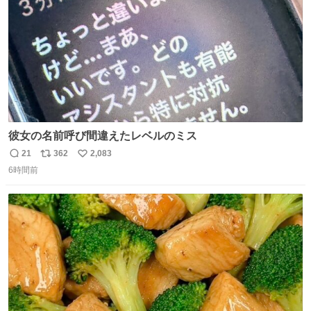
彼女の名前呼び間違えたレベルのミス
21
362
2,083
返
リ
い
6時間前
信
ポ
い
数
ス
ね
ト
数
数