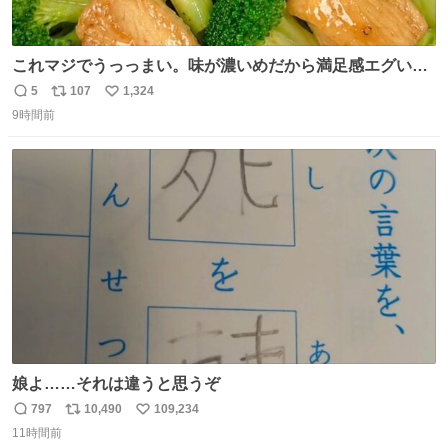
これマジでうっっまい。味が濃いめだから満足感エグいし
1週間で3キロ痩せた😭
5
107
1,324
返
リ
い
9時間前
信
ポ
い
数
ス
ね
ト
数
数
娘よ……それは違うと思うぞ
797
10,490
109,234
返
リ
い
11時間前
信
ポ
い