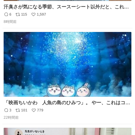
汗臭さが気になる季節、スースーシート以外だと、これが
とにかくスッキリする。2年くらい前に #生活は踊る で紹
6
115
1,597
返
リ
い
介したやつ。おじさんにもおばさんにもオススメだ。ドラ
8時間前
信
ポ
い
ストに売ってるぞ。ドライシャンプーって書いてあるけど
数
ス
ね
汗拭きシートみたいなもの。耳裏襟足首筋がんがん拭いて
ト
数
数
汗臭不安を解消。
「映画ちいかわ 人魚の島のひみつ」。 やー、これはコワ
イ、コワイ、映画でした。 可愛い夏休みのアニメで、「七
3
101
779
返
リ
い
人の侍」なのかと観ていたら… 相容れぬ者同士の対立と相
22時間前
信
ポ
い
克。 傍観者の罪… 罪から逃れることのできない恐怖… 復
数
ス
ね
讐の妄執… 娯楽映画、ファミリー映画と思ったら、大やけ
ト
数