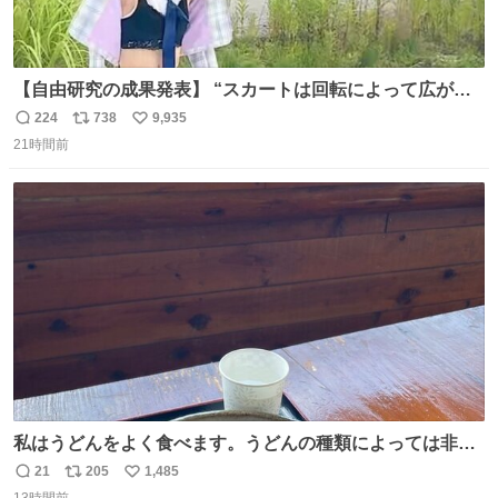
【自由研究の成果発表】 “スカートは回転によって広がる
が、岡澤恋によって270°までなら広がらずに回転が可能な
224
738
9,935
返
リ
い
ことが証明された！”
21時間前
信
ポ
い
数
ス
ね
ト
数
数
私はうどんをよく食べます。うどんの種類によっては非常
食にもなります。生うどんは消費期限が短く、冷凍うどん
21
205
1,485
返
リ
い
は長持ちする代わりに停電に弱いので、乾麺タイプのうど
13時間前