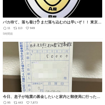
バカ待て、落ち着け✋ まだ落ち込むのは早いぞ！！ 東京ド
ームの最大キャパ5.5万人に対して席数の配分はだいたい S
11
113
949
返
リ
い
席（アリーナ）：約1.4万人 A席（1階スタンド）：約2.5万
5時間前
信
ポ
い
人 B席（2階スタンド）：約1.5万人 一番席数が多いA席は
数
ス
ね
一次だけで全枠出し切るわけないし、二次からは全体の3
ト
数
数
割を占める
今日、息子が地震の募金したいと家内と郵便局に行ったみ
たいです。おもちゃとか買う選択肢もあったと思うけど、
95
443
7,873
返
リ
い