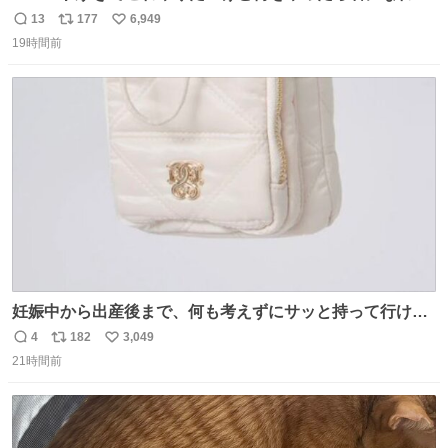
の
13
177
6,949
返
リ
い
19時間前
信
ポ
い
数
ス
ね
ト
数
数
妊娠中から出産後まで、何も考えずにサッと持って行ける
ようなショルダーバッグが欲しいな〜と思っていたのだけ
4
182
3,049
返
リ
い
ど snidelでめちゃくちゃピッタリなものを見つけたので買
21時間前
信
ポ
い
った！✨ スマホと小物とペットボトルが入るの最高すぎる
数
ス
ね
🥹 しかもスマホ入れ独立してるしファスナーない！地味に
ト
数
数
嬉しいやつ！！！