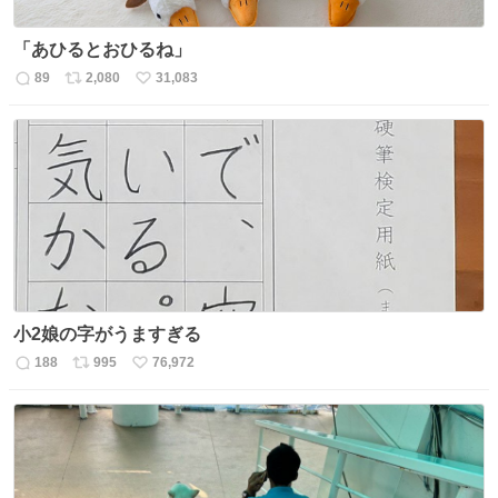
「あひるとおひるね」
89
2,080
31,083
返
リ
い
信
ポ
い
数
ス
ね
ト
数
数
小2娘の字がうますぎる
188
995
76,972
返
リ
い
信
ポ
い
数
ス
ね
ト
数
数