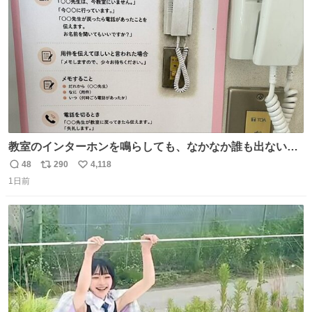
数
どします。
教室のインターホンを鳴らしても、なかなか誰も出ないこ
とがあります…。 もしかすると「電話の出方」に困ってい
48
290
4,118
返
リ
い
るのかもしれません。 そこで「何を話せばいいか」が見え
1日前
信
ポ
い
る手引きを用意して、安心して電話に出られるようにしま
数
ス
ね
す。 インターホンの応対も大切なコミュニケーションの学
ト
数
数
びです。