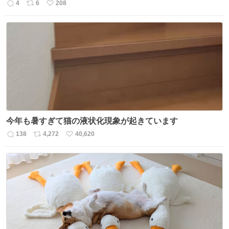
4
6
208
返
リ
い
信
ポ
い
数
ス
ね
ト
数
数
今年も暑すぎて猫の液状化現象が起きています
138
4,272
40,620
返
リ
い
信
ポ
い
数
ス
ね
ト
数
数