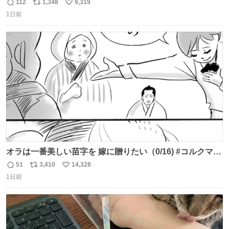
理へ 保証切れでも対象 news.livedoor.com/article/detail…
112
1,348
9,319
返
リ
い
任天堂が令和8年熊本地震の被災者支援として、災害救助
1日前
信
ポ
い
法適用地域からの同社製品の修理について、27年2月1日ま
数
ス
ね
で無償で対応すると発表した。「Switch 2」や「Switch」
ト
数
数
「Joy-Con」などが対象。
オラは一番美しい苗字を 嫁に贈りたい（0/16) #コルクマン
ガ専科
51
3,410
14,328
返
リ
い
1日前
信
ポ
い
数
ス
ね
ト
数
数