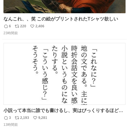
なんこれ、、笑 この絵がプリントされたTシャツ欲しい
6
220
2,406
返
リ
い
23時間前
信
ポ
い
数
ス
ね
ト
数
数
小説って本当に誰でも書けるし、実はびっくりするほど自
由だし、みんなもっと好きに文字で遊べばいいんじゃない
3
2,193
9,281
返
リ
い
かなって思うよ〜
13時間前
信
ポ
い