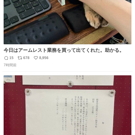
今日はアームレスト業務を買って出てくれた。助かる。
15
678
8,956
返
リ
い
7時間前
信
ポ
い
数
ス
ね
ト
数
数