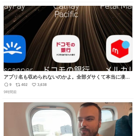
数
ス
ね
ト
数
数
アプリ名も収められないのかよ。全部ダサくて本当に凄
い。 https://t.co/LemyLGyVkR
9
402
3,638
返
リ
い
9時間前
信
ポ
い
数
ス
ね
ト
数
数