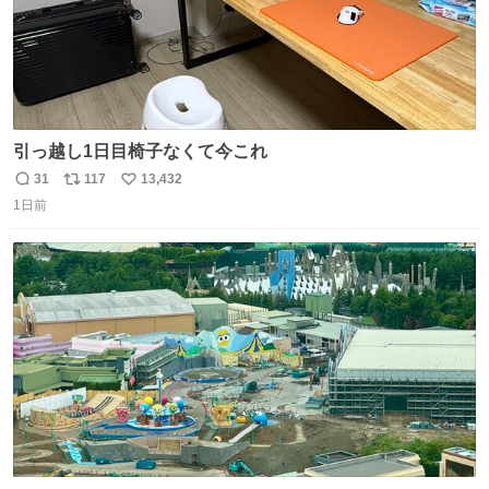
引っ越し1日目椅子なくて今これ
31
117
13,432
返
リ
い
1日前
信
ポ
い
数
ス
ね
ト
数
数