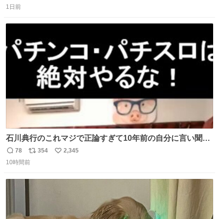
自分で貯めてた2万円を役に立てて欲しい、みんなも元気
1日前
信
ポ
い
になって欲しいと。家内も一緒に募金したので、自分も何
数
ス
ね
かできたらなぁと思いました。
ト
数
数
石川典行のこれマジで正論すぎて10年前の自分に言い聞か
せたい
78
354
2,345
返
リ
い
10時間前
信
ポ
い
数
ス
ね
ト
数
数