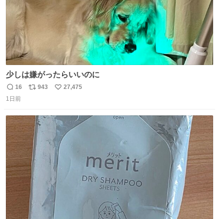
少しは嫌がったらいいのに
16
943
27,475
返
リ
い
1日前
信
ポ
い
数
ス
ね
ト
数
数