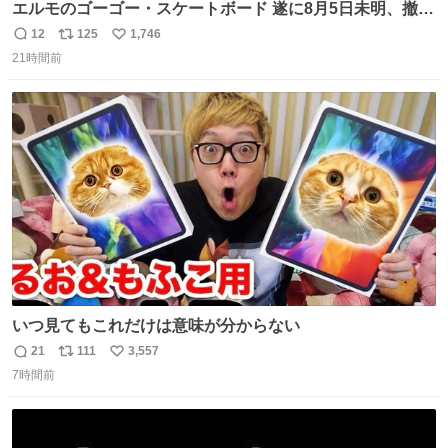
エルモのゴーゴー・スケートボード 遂に8月5日未明、撤
去… ←4日朝 5日朝→ #USJファン #ワンダーランド
12
125
1,746
返
リ
い
21時間前
信
ポ
い
数
ス
ね
ト
数
数
いつ見てもこれだけは意味が分からない
21
111
3,557
返
リ
い
7時間前
信
ポ
い
数
ス
ね
ト
数
数