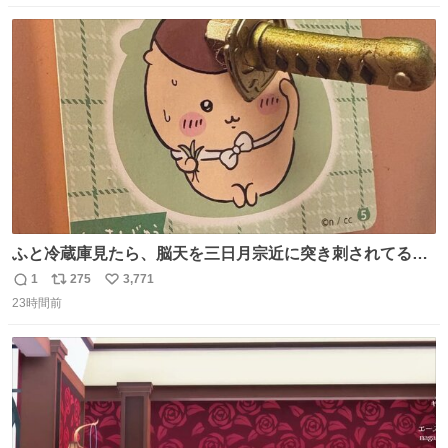
数
ス
ね
ト
数
数
ふと冷蔵庫見たら、脳天を三日月宗近に突き刺されてるく
りまんじゅうパイセンが
1
275
3,771
返
リ
い
23時間前
信
ポ
い
数
ス
ね
ト
数
数