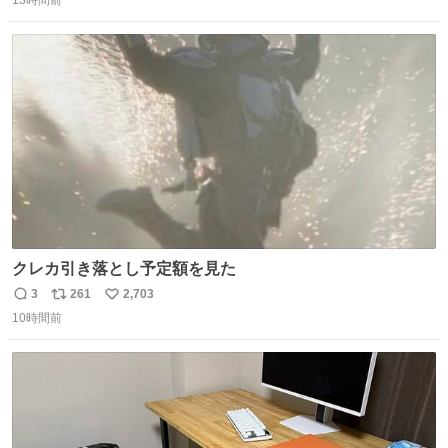
信
ポ
い
んなら水分が少なく長期保存するのにおすすめです。アル
数
ス
ね
ファ化米や缶詰など、色々な非常食がありますが、うどん
ト
数
数
もいかがでしょうか？
クレカ引き落とし予定額を見た
3
261
2,703
返
リ
い
10時間前
信
ポ
い
数
ス
ね
ト
数
数