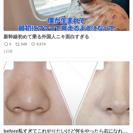
新幹線初めて乗る外国人ニキ面白すぎる
5
549
9,574
返
リ
い
1日前
信
ポ
い
数
ス
ね
ト
数
数
before私すぎてこれやりたいけど何をやったら右になれる