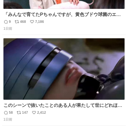
「みんなで育てたPちゃんですが、黄色ブドウ球菌のエン
テロトキシン（耐熱性毒素）が検出されたので、議論する
9
468
7,186
返
リ
い
までもなく処分が決まりました」
1日前
信
ポ
い
数
ス
ね
ト
数
数
このシーンで抜いたことのある人が果たして世にどれほど
いることか このアカウントに辿り着いた皆さんとは、ロボ
58
147
2,412
返
リ
い
コップ2についてこれからもぜひ語り合っていきたい
1日前
信
ポ
い
数
ス
ね