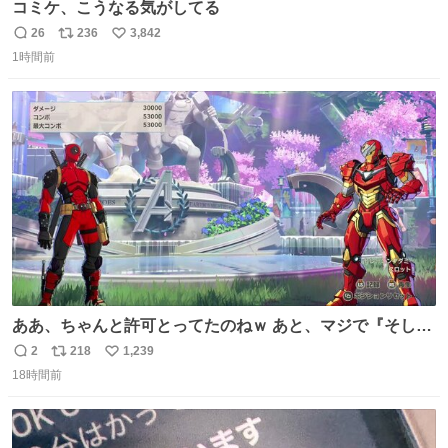
コミケ、こうなる気がしてる
26
236
3,842
返
リ
い
1時間前
信
ポ
い
数
ス
ね
ト
数
数
ああ、ちゃんと許可とってたのねｗ あと、マジで『そして
時は動き出す』って言ってて草オブ草
2
218
1,239
返
リ
い
18時間前
信
ポ
い
数
ス
ね
ト
数
数