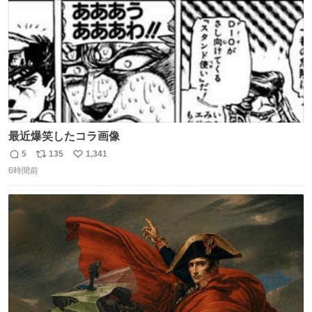
最近爆笑したコラ画像
5
135
1,341
返
リ
い
6時間前
信
ポ
い
数
ス
ね
ト
数
数