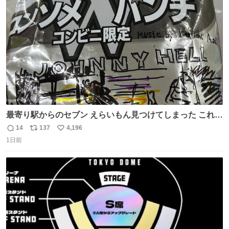
ト
数
数
最寄り駅からのセブン えらいもん見つけてしまった これ売
ってくれへんかな… #浅井健一 #ポテチ #ロックの名盤
14
137
4,196
返
リ
い
1日前
信
ポ
い
数
ス
ね
ト
数
数