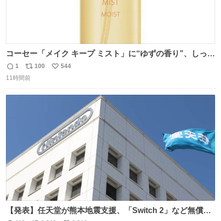
コーセー「メイク キープ ミスト」に“ゆずの香り”、しっと
りツヤ肌叶う保湿タイプ - fashion-press.net/news/148945
1
100
544
返
リ
い
11時間前
信
ポ
い
数
ス
ね
ト
数
数
【発表】任天堂が熊本地震支援、「Switch 2」など無償修