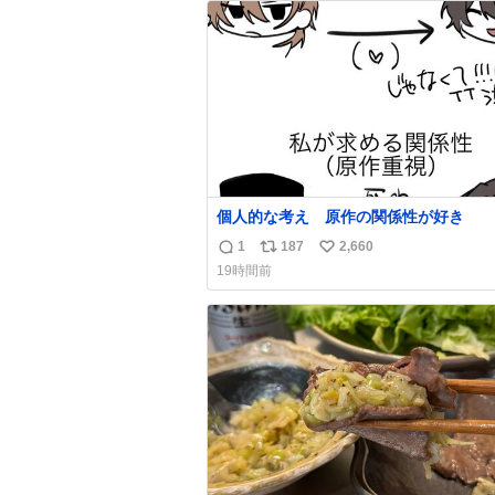
ト
数
数
個人的な考え 原作の関係性が好き
1
187
2,660
返
リ
い
19時間前
信
ポ
い
数
ス
ね
ト
数
数