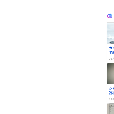
ガ
で
チ
74
歓
0
シ
祝
動
14
W