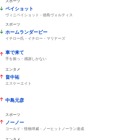
スポーツ
ペイショット
ヴィニペイショット
徳島ヴォルティス
北海道コンサドーレ札幌
ティラパット
スポーツ
ヴォルティス
コンサドーレ
コンサドーレ札幌
ヴィニ
コンサ
ホームランダービー
シュート
イチロー氏
イチロー
マリナーズ
ホームラン
決勝進出
3位で
車で来て
手を振っ
感謝しかない
エンタメ
畠中祐
エスケーエイト
ライブありがとうございました
アーカイブ
中島元彦
スポーツ
ノーノー
コールド
怪物球威
ノーヒットノーラン達成
エンタメ