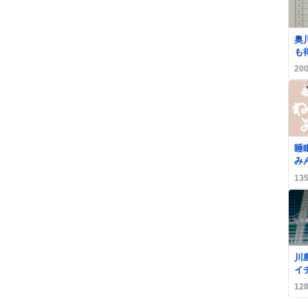
0
奥
も
か
20
ま
0
睡
み
る
13
ゃ
上
0
川
イ
姿
12
T