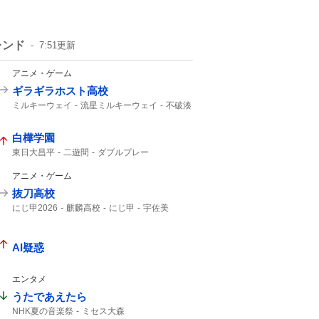
レンド
7:51
更新
アニメ・ゲーム
ギラギラホスト高校
ミルキーウェイ
流星ミルキーウェイ
不破湊
白樺学園
東日大昌平
二遊間
ダブルプレー
アニメ・ゲーム
抜刀高校
にじ甲2026
麒麟高校
にじ甲
宇佐美
AI疑惑
エンタメ
うたであえたら
NHK夏の音楽祭
ミセス大森