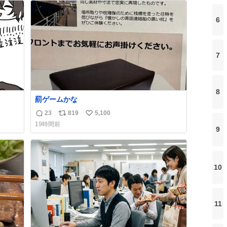
ト
数
6
数
7
8
罰ゲームかな
23
819
5,100
返
リ
い
19時間前
信
ポ
い
9
数
ス
ね
ト
数
数
10
11