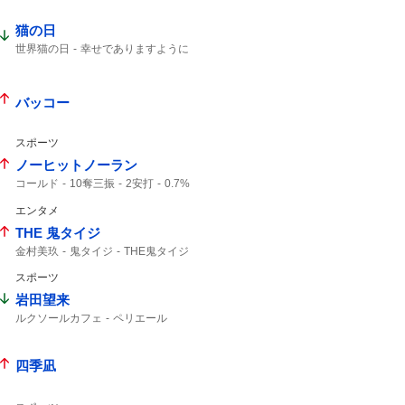
猫の日
世界猫の日
幸せでありますように
バッコー
スポーツ
ノーヒットノーラン
コールド
10奪三振
2安打
0.7%
エンタメ
THE 鬼タイジ
金村美玖
鬼タイジ
THE鬼タイジ
スポーツ
岩田望来
ルクソールカフェ
ペリエール
テーオーパスワード
四季凪