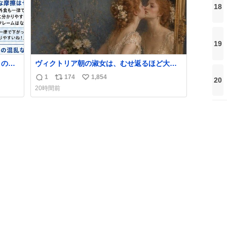
18
19
）の比
ヴィクトリア朝の淑女は、むせ返るほど大量
と思い
の香水を身につけるものではないとされてい
1
174
1,854
20
返
リ
い
た。それでも香水は、髪や肌の手入れと同じ
20時間前
くらい、ヴィクトリア朝の女性達の美容習慣
信
ポ
い
に欠かせないものだった。 当時の香水は、現
数
ス
ね
在私たちが知る香水よりも単純な組成で、そ
ト
数
の大部分は薔薇、菫、ベルガモット、
数