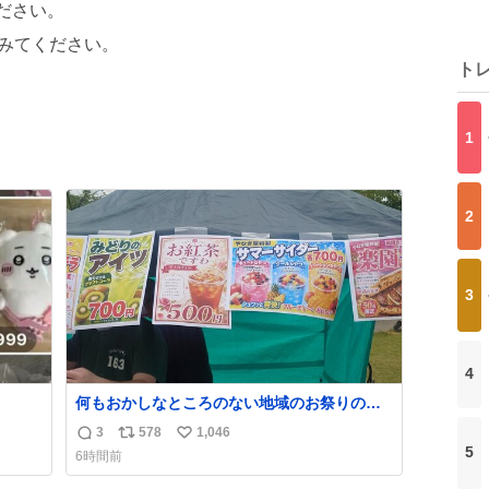
ださい。
みてください。
ト
1
2
3
4
何もおかしなところのない地域のお祭りの屋
台。あとなんか割と聞き馴染みのあるBGMが
3
578
1,046
返
リ
い
流れてます #関広見まつり #関広見まつり
5
6時間前
2026
信
ポ
い
数
ス
ね