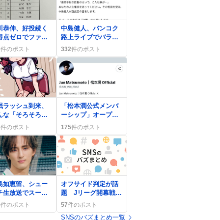
0
川恭伸、好投続く
中島健人、バンコク
得点ゼロでファン
路上ライブでバラ配
ら『援護お願いし
布と英語トークが話
0
件のポスト
332
件のポスト
す』の声
題に、ファン歓喜
0
眠ラッシュ到来、
「松本潤公式メンバ
んな「そろそろ寝
ーシップ」オープ
か」や「寝なき
ン、ファンが「ワク
5
件のポスト
175
件のポスト
」ツイートで盛り
ワク」や「入会完
がり
了！」で大歓喜
島如恵留、シュー
オフサイド判定が話
チ生放送でスーツ
題 Jリーグ開幕戦で
が話題に『ナイス
ゴール揺れ ファンは
8
件のポスト
57
件のポスト
J』の声続出
「オフサイか！」と
SNSのバズまとめ一覧
沸騰