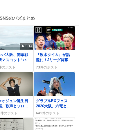
SNSのバズまとめ
0:14
0
ンバ大阪、開幕戦
『飲水タイム』が話
新マスコット“ハー
題に！Jリーグ開幕戦
モ”初登場にファン
で新呼称が登場、フ
件のポスト
73
件のポスト
喜
ァンの反応も熱い
0
ャオジュン誕生日
グラブルEXフェス
福、歌声とソロ活
2026大阪、六竜とサ
にファン熱狂、
ンダルフォンが登場
7
件のポスト
641
件のポスト
ayVの新曲期待も
でファン熱狂