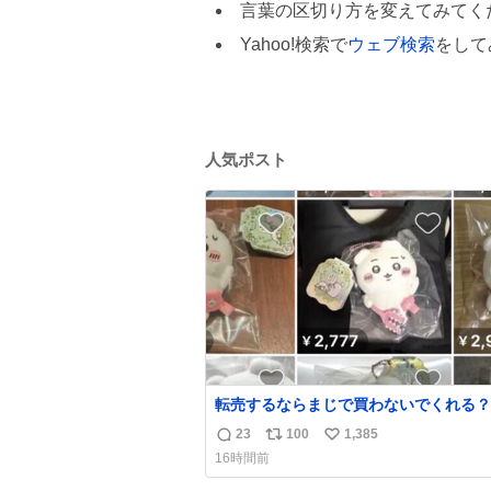
言葉の区切り方を変えてみてく
Yahoo!検索で
ウェブ検索
をして
人気ポスト
転売するならまじで買わないでくれる？
23
100
1,385
返
リ
い
16時間前
信
ポ
い
数
ス
ね