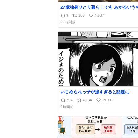
27歳独身ひとり暮らしでも あかるいう
呑みながらキッチンでひとり焼肉できて
9
103
4,837
返
リ
い
わせだもん՞ o̴̶̷̥ ̫ o̴̶̷̥ ՞
22時間前
信
ポ
い
数
ス
ね
ト
数
数
いじめられっ子が強すぎると話題に
294
4,136
79,310
返
リ
い
9時間前
信
ポ
い
数
ス
ね
ト
数
数