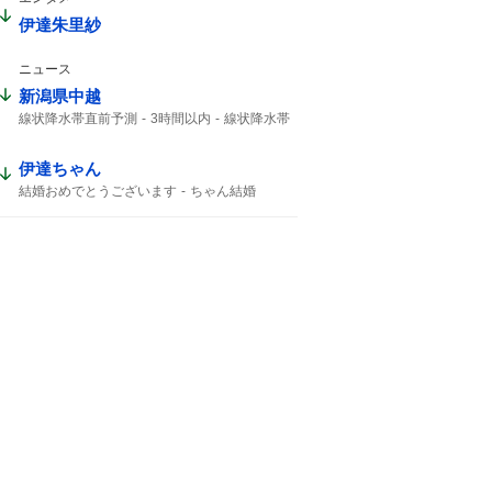
伊達朱里紗
ニュース
新潟県中越
線状降水帯直前予測
3時間以内
線状降水帯
低い土地
激しい雨が
線状降水帯発生
伊達ちゃん
結婚おめでとうございます
ちゃん結婚
結婚おめでとう