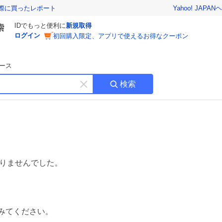
Yahoo! JAPAN
ヘ
実際に買ったレポート
IDでもっと便利に
新規取得
ログイン
初回購入限定、アプリで使えるお得なクーポン
ース
検索
キ
ー
ワ
ー
ド
を
消
す
りませんでした。
みてください。