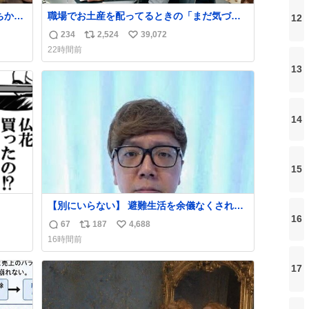
ちから
職場でお土産を配ってるときの「まだ気づい
12
しあ
てませんよ」的な演技が毎回シンドい。
234
2,524
39,072
返
リ
い
22時間前
信
ポ
い
13
数
ス
ね
ト
数
数
14
15
【別にいらない】 避難生活を余儀なくされて
いる子どもたちのためにヒカキンボックス
16
67
187
4,688
返
リ
い
1000個を寄付させていただきました
16時間前
信
ポ
い
数
ス
ね
17
ト
数
数