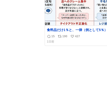
食料品だけ1％と、一律（例として5％
較表を作ってみました。 参考になるか
15
190
427
返
リ
い
ます。
1日前
信
ポ
い
数
ス
ね
ト
数
数