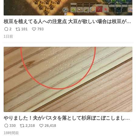
枝豆を植えてる人への注意点 大豆が欲しい場合は枝豆が収
穫できる状態で秋を迎えましょう。 気になって一部だけ収
2
101
793
返
リ
い
穫したら普通に枯れてた… #ほの暮しの庭
1日前
信
ポ
い
数
ス
ね
ト
数
数
やりました！夫がパスタを落として杉床ぼこぼこしまし
た！よかったーーー！ファーストぼこぼこ自分じゃなく
330
2,318
26,418
返
リ
い
て！これで第二波いつでもいけます！！！✌️いやーほっと
18時間前
信
ポ
い