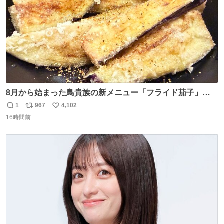
8月から始まった鳥貴族の新メニュー「フライド茄子」が
うますぎでした 信じて……
1
967
4,102
返
リ
い
16時間前
信
ポ
い
数
ス
ね
ト
数
数