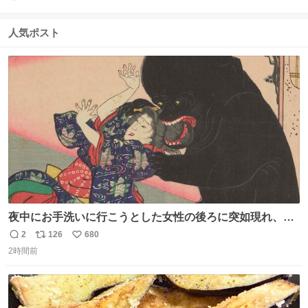
返
リ
い
信
ポ
い
数
ス
ね
人気ポスト
ト
数
数
夜中にお手洗いに行こうとした女性の後ろに突如現れ、髪
の毛にガブリと嚙みついたのは、「髪切」という真っ黒な
2
126
680
返
リ
い
モンスター。顔をアップでみるとちょっと怖い、正体不明
2時間前
信
ポ
い
のキャラクターです。原宿の太田記念美術館で開催中の
数
ス
ね
「アニマル＆モンスター」展にて8/23まで展示していま
ト
数
数
す。