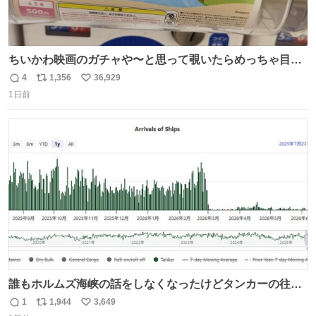
ちいかわ映画のガチャや〜と思って覗いたらめっちゃ目合
って気まずい
4
1,356
36,929
返
リ
い
1日前
信
ポ
い
数
ス
ね
ト
数
数
誰もホルムズ海峡の話をしなくなったけどタンカーの往来
は消滅したままですねと
1
1,944
3,649
返
リ
い