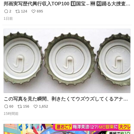
邦画実写歴代興行収入TOP100 1️⃣国宝←🆕 2️⃣踊る大捜査線
THE MOVIE2 3️⃣南極物語 4️⃣踊る大捜査線 THE MOVIE 5️⃣
2
124
695
返
リ
い
子猫物語 6️⃣劇場版コード・ブルー 7️⃣天と地と 8️⃣永遠の0
1日前
信
ポ
い
9️⃣ROOKIES-卒業- 🔟世界の中心で、愛をさけぶ … 44位 ほ
数
ス
ね
どなく、お別れです←🆕 … 60位 キングダム 魂の決戦←🆕
ト
数
数
この写真を見た瞬間、剥きたくてウズウズしてくるアナ
タ、完全なる同世代（笑） #70年代 #80年代 #昭和レト
60
156
1,652
返
リ
い
ロ
15時間前
信
ポ
い
数
ス
ね
ト
数