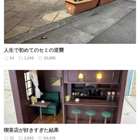
ト
数
数
人生で初めてのセミの逆襲
54
1,249
25,895
返
リ
い
信
ポ
い
数
ス
ね
ト
数
数
喫茶店が好きすぎた結果
31
2,693
64,430