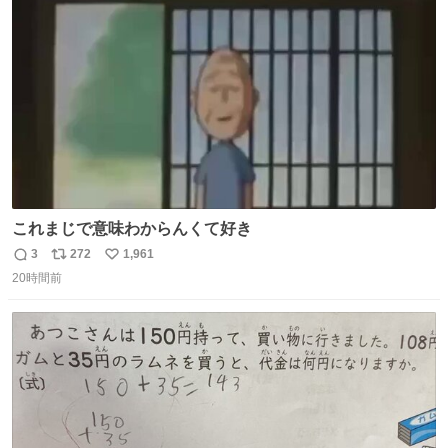
ト
数
数
これまじで意味わからんくて好き
3
272
1,961
返
リ
い
20時間前
信
ポ
い
数
ス
ね
ト
数
数