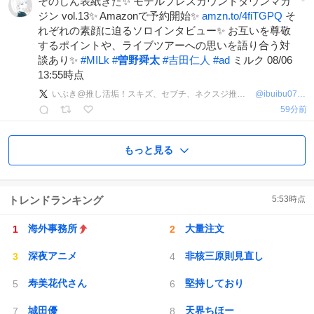
そのじん表紙きた✨ モデルプレスカウントダウンマガ
ジン vol.13✨ Amazonで予約開始✨
amzn.to/4fiTGPQ
そ
れぞれの素顔に迫るソロインタビュー✨ お互いを尊敬
するポイントや、ライブツアーへの思いを語り合う対
談あり✨
#
MILk
#
曽野舜太
#
吉田仁人
#
ad
ミルク 08/06
13:55時点
いぶき@推し活垢！スキズ、セブチ、ネクスジ推し！
@
ibuibu0717
59分前
もっと見る
トレンドランキング
5:53
時点
海外事務所
大量注文
深夜アニメ
非核三原則見直し
寿美花代さん
堅持しており
城田優
天界ちほー