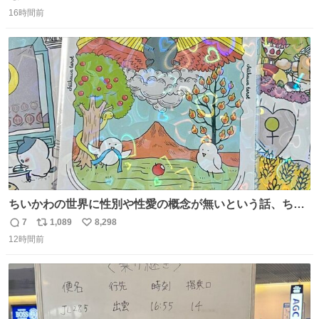
返
リ
い
16時間前
信
ポ
い
数
ス
ね
ト
数
数
ちいかわの世界に性別や性愛の概念が無いという話、ちい
かわタロットでも恋人・女帝・女教皇あたりは性別を意識
7
1,089
8,298
返
リ
い
させないように描かれてるんだよね。かなり徹底している
12時間前
信
ポ
い
印象。
数
ス
ね
ト
数
数