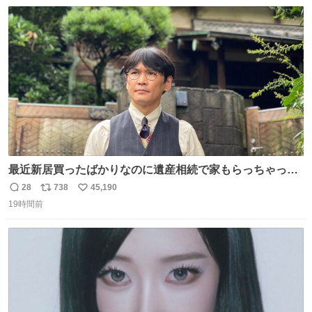
数
ス
ね
ト
数
数
最近新居買ったばかりなのに遺産相続で家もらっちゃった
長男
28
738
45,190
返
リ
い
19時間前
信
ポ
い
数
ス
ね
ト
数
数