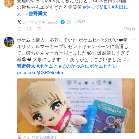
先週のやってM!LK見てるんだけど、AI vs吉田の問題
の舜ちゃんエグすぎだろ笑笑笑
#
やってMILK
#
吉田仁
人
#
曽野舜太
ぷプンツェル_あみか
@
a_k3537
33分前
ポケムヒ購入し応募していた ポケムヒ×そのだい❤️💙
オリジナルマーカープレゼントキャンペーンに当選し
て、舜ちゃんマーカー届きました😭✨ 爆裂嬉しすぎて
滅😭❤️ 大事にします！！ありがとうございました♡
#
曽野舜太
#
ポケムヒ
#
そのかゆみにポケムヒだい
pic.x.com/jC8R99oekh
さぁ
@
cha3838cha