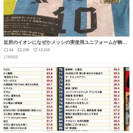
近所のイオンになぜかメッシの実使用ユニフォームが飾っ
てあっておもろい
44
229
13,310
返
リ
い
17時間前
信
ポ
い
数
ス
ね
ト
数
数