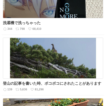
洗濯機で洗っちゃった
344
798
68,410
返
リ
い
信
ポ
い
数
ス
ね
ト
数
数
登山の記事を書いた時、ボコボコにされたことがあります
139
5,636
81,296
返
リ
い
信
ポ
い
数
ス
ね