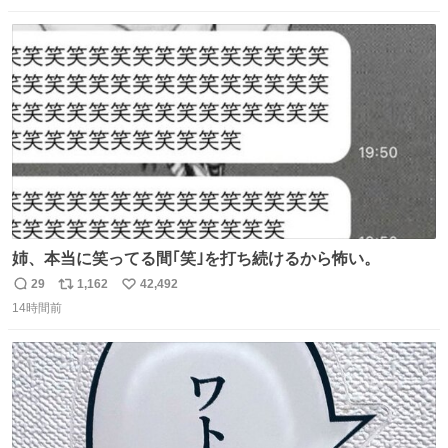
した！ 杉床を採用しようとしている方々へ忠告です。杉床
数
ス
ね
は乾燥パスタに負けます。豆腐くらいやわやわです。
ト
数
数
姉、本当に笑ってる間｢笑｣を打ち続けるから怖い。
29
1,162
42,492
返
リ
い
14時間前
信
ポ
い
数
ス
ね
ト
数
数