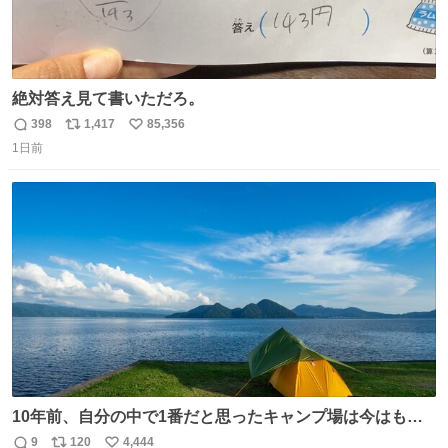
絶対答え見て書いただろ。
398
1,417
85,356
返
リ
い
1日前
信
ポ
い
数
ス
ね
ト
数
数
10年前、自分の中で1番だと思ったキャンプ場は今はもう
ない
9
120
4,444