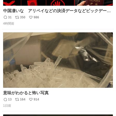
中国凄いな アリペイなどの決済データなどビックデータ
で海外にいる中国人の監視をはじめ、多額の資金決済など
31
350
986
返
リ
い
があれば帰国命令を出しはじめたらしい。そして、パスポ
4時間前
信
ポ
い
ート取上げで二度と出国できないと、、
数
ス
ね
ト
数
数
意味がわかると怖い写真
13
164
914
返
リ
い
1日前
信
ポ
い
数
ス
ね