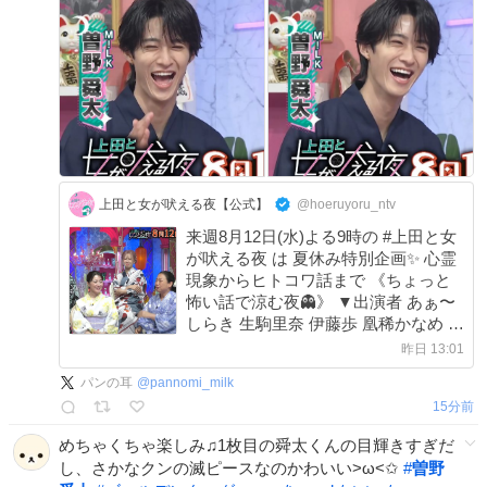
上田と女が吠える夜【公式】
@hoeruyoru_ntv
来週8月12日(水)よる9時の #上田と女
が吠える夜 は 夏休み特別企画✨ 心霊
現象からヒトコワ話まで 《ちょっと
怖い話で涼む夜👻》 ▼出演者 あぁ〜
しらき 生駒里奈 伊藤歩 凰稀かなめ 大
家志津香 角由紀子 千秋 はいだしょう
昨日 13:01
こ 曽野舜太（M!LK）
パンの耳
@
pannomi_milk
15分前
めちゃくちゃ楽しみ♫1枚目の舜太くんの目輝きすぎだ
し、さかなクンの滅ピースなのかわいい>ω<✩
#
曽野