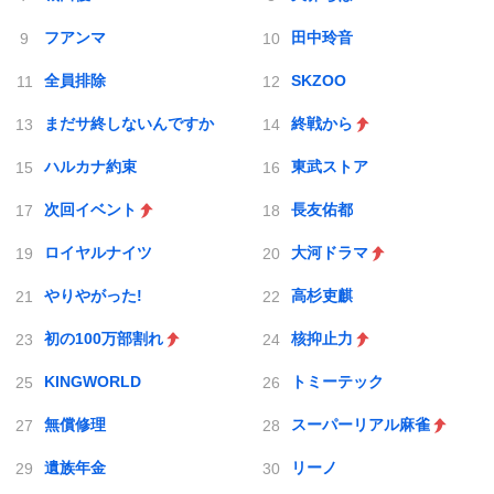
フアンマ
田中玲音
全員排除
SKZOO
まだサ終しないんですか
終戦から
ハルカナ約束
東武ストア
次回イベント
長友佑都
ロイヤルナイツ
大河ドラマ
やりやがった!
高杉吏麒
初の100万部割れ
核抑止力
KINGWORLD
トミーテック
無償修理
スーパーリアル麻雀
遺族年金
リーノ