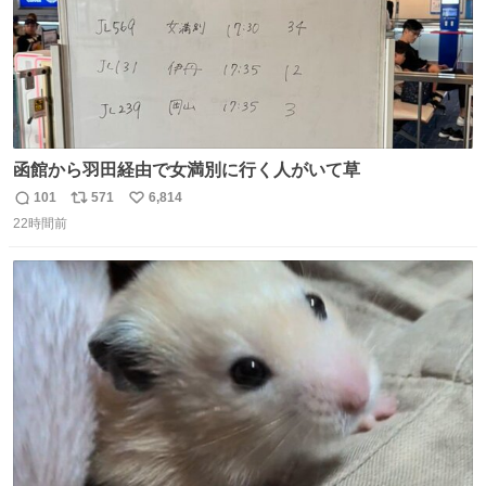
函館から羽田経由で女満別に行く人がいて草
101
571
6,814
返
リ
い
22時間前
信
ポ
い
数
ス
ね
ト
数
数