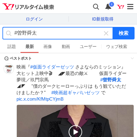
i
ログイン
ID新規取得
検索
キ
ー
話題
最新
画像
動画
ユーザー
ウェブ検索
ワ
ベストポスト
ー
ド
映画『
#
仮面ライダーゼッツ
さよならのミッション』
を
大ヒット上映中🎬 ⠀ ◢◤最恐の敵⚔️ ⠀⠀⠀仮面ライダー
消
夢現／玖門宗馬 ⠀⠀⠀⠀⠀⠀⠀⠀⠀⠀⠀⠀⠀⠀⠀
#
曽野舜太
す
◢◤ ⠀ "僕のダークヒーローっぷりは もう観ていただ
けましたか？" ⠀
#
映画超ギャバいゼッツ
で
pic.x.com/KfMtpCYjmB