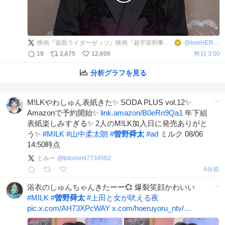
映画『仮面ライダーゼッツ』映画『超宇宙刑事ギャバン インフィニティ』
@
toeiHERO_movie
19
2,675
12,600
昨日 3:00
分析グラフを見る
M!LKやわしゅん表紙きた✨ SODA PLUS vol.12✨
Amazonで予約開始✨
link.amazon/B0eRn9Qa1
年下組
表紙楽しみすぎる✨ 2人のM!LK加入日に発売ありがと
う✨
#
MILK
#
山中柔太朗
#
曽野舜太
#
ad
ミルク 08/06
14:50時点
とみー
@
totomimi7734562
4分前
浴衣のしゅんちゃんきたーー💞 爆裂笑顔かわいい
#
MILK
#
曽野舜太
#
上田と女が吠える夜
pic.x.com/AH73XPcWAY
x.com/hoeruyoru_ntv/…