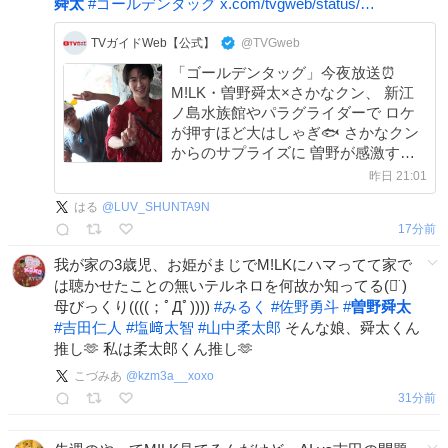
舜太
#
ゴールデンタッグ
x.com/tvgweb/status/…
TVガイドWeb【公式】
@TVGweb
「ゴールデンタッグ」今夜放送⏰
M!LK・曽野舜太×さかなクン、 新江
ノ島水族館やパラグライダーで ロケ
が押すほど大はしゃぎ🐟 さかなクン
からのサプライズに 曽野が感激する
場面も🎁 森七菜×ダイアン・津田篤
昨日 21:01
宏、 ガチャピン×川原克己も再び登場
はる
@
LUV_SHUNTA9N
✨ tvguide.or.jp/news/news-5131… #ゴ
17分前
ールデンタッグ
我が家の3歳児、お姫がまじでM!LKにハマってて家で
は聴かせたことの無いテルネロを何故か知ってる(ᯅ̈ )
母びっくり((((；ﾟДﾟ))))
#
みるく
#
佐野勇斗
#
曽野舜太
#
吉田仁人
#
塩﨑太智
#
山中柔太郎
そんな娘、舜太くん
推し🫶 私は柔太郎くん推し🫶
こづみあ
@
kzm3a__xoxo
31分前