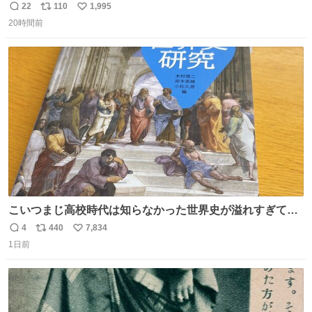
らえば？と言ったら、娘は、いらない、と言って黙々と働
22
110
1,995
返
リ
い
いてくれました。 あとでソフトクリーム買ってやろうと思
20時間前
信
ポ
い
いました。
数
ス
ね
ト
数
数
こいつまじ高校時代は知らなかった世界史が溢れすぎてて
𝑩𝑰𝑮 𝑳𝑶𝑽𝑬＿＿
4
440
7,834
返
リ
い
1日前
信
ポ
い
数
ス
ね
ト
数
数