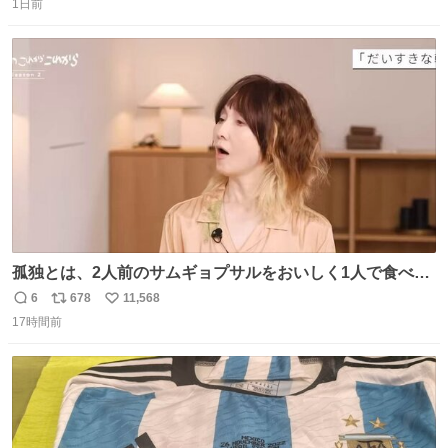
1日前
信
ポ
い
数
ス
ね
ト
数
数
孤独とは、2人前のサムギョプサルをおいしく1人で食べる
ことである←好きすぎる
6
678
11,568
返
リ
い
17時間前
信
ポ
い
数
ス
ね
ト
数
数