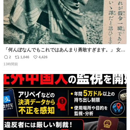
「何んぼなんでもこれではあんまり勇敢すぎます。」 女性
の立ち振る舞い指南コーナーで、大股を「下品」や「はし
2
1,046
4,426
返
リ
い
たない」という言葉を使わず「勇敢すぎます」と洒落っ気
13時間前
信
ポ
い
たっぷりにたしなめる当時の言葉選びよ 勇敢すぎます、使
数
ス
ね
っていきたい… （昭和4年婦人倶楽部新年号より）
ト
数
数