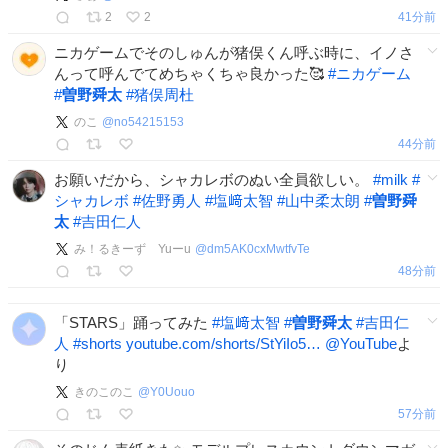
2
2
41分前
ニカゲームでそのしゅんが猪俣くん呼ぶ時に、イノさ
んって呼んでてめちゃくちゃ良かった🥰
#
ニカゲーム
#
曽野舜太
#
猪俣周杜
のこ
@
no54215153
44分前
お願いだから、シャカレボのぬい全員欲しい。
#
milk
#
シャカレボ
#
佐野勇人
#
塩﨑太智
#
山中柔太朗
#
曽野舜
太
#
吉田仁人
み！るきーず Yuーu
@
dm5AK0cxMwtfvTe
48分前
「STARS」踊ってみた
#
塩﨑太智
#
曽野舜太
#
吉田仁
人
#
shorts
youtube.com/shorts/StYiIo5…
@YouTube
よ
り
きのこのこ
@
Y0Uouo
57分前