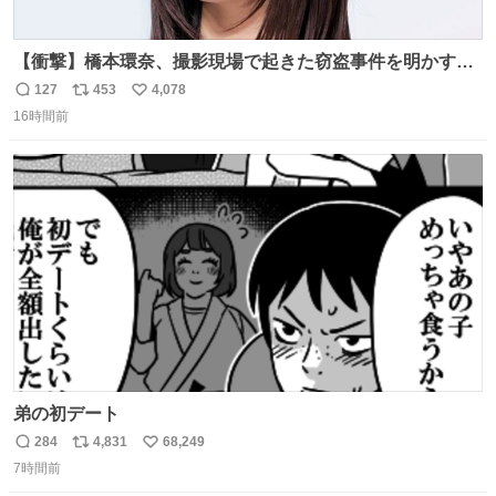
【衝撃】橋本環奈、撮影現場で起きた窃盗事件を明かす
「警察が来てました」 news.livedoor.com/article/detail…
127
453
4,078
返
リ
い
橋本は「撮影現場で照明さんのケーブルが盗まれて…。廃
16時間前
信
ポ
い
工場とかで撮影してたんですけど。警察が来てました」と
数
ス
ね
述懐。専門家も「銅の価値が上がってるんですよね…」と
ト
数
数
反応した。
弟の初デート
284
4,831
68,249
返
リ
い
7時間前
信
ポ
い