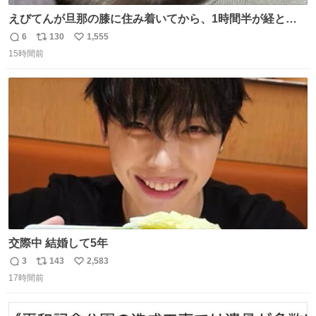
えびてんが旦那の膝に住み着いてから、1時間半が経とう
としている。 えびてんはもう永住の意を固めており、持ち
6
130
1,555
返
リ
い
込んだおやつを所定の場所に置くなどしている。
15時間前
信
ポ
い
数
ス
ね
ト
数
数
交際中 結婚して5年
3
143
2,583
返
リ
い
17時間前
信
ポ
い
数
ス
ね
ト
数