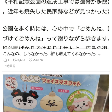
数
こんなの、しらなかった…誰も教えてくれなかった…。
1
5,683
23,874
返
リ
い
16時間前
信
ポ
い
数
ス
ね
ト
数
数