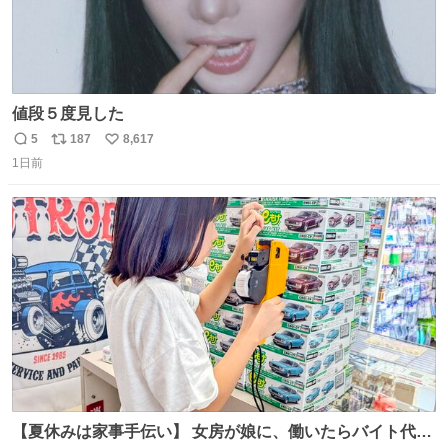
値段５度見した
5
187
8,617
返
リ
い
1日前
信
ポ
い
数
ス
ね
ト
数
数
【夏休みは家事手伝い】 女房が娘に、働いたらバイト代も