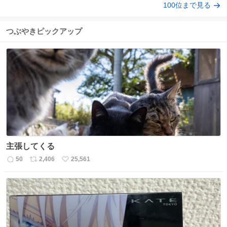
100位まで見る
つぶやきピックアップ
主張してくる
50
2,406
25,561
返
リ
い
信
ポ
い
数
ス
ね
ト
数
数