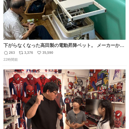
下がらなくなった高田製の電動昇降ベット。 メーカーから
は、完全に見放されたんですが、 見事に85歳の父が治しま
263
3,376
35,590
返
リ
い
した。 うちの父は、トヨタカローラのボディをオート生産
22時間前
信
ポ
い
する、工業ロボットの製作者なんですが、 父が電動ベット
数
ス
ね
の配線をハンダで修理している横で、
ト
数
数