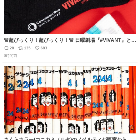
🚨超びっくり！超びっくり！🚨 日曜劇場『#VIVANT』と
ファミマの #コンビニエンスウェア がコラボ！ 🧦ラインソ
28
135
683
返
リ
い
ックス 🟦今治タオルハンカチ 「いいね」「保存」してファ
6時間前
信
ポ
い
ミマへGO👀
数
ス
ね
ト
数
数
さくらカラー(コニカミノルタ)のノベルティが暗室から山