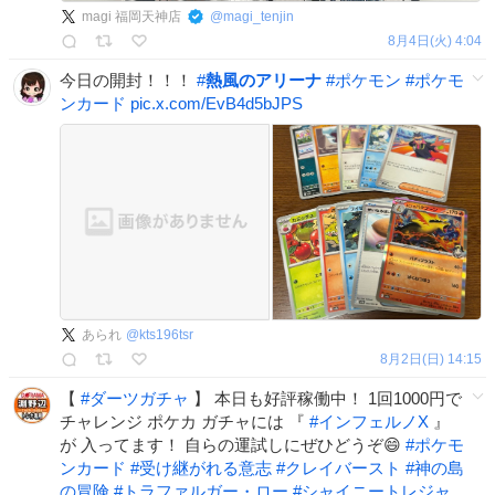
magi 福岡天神店
@
magi_tenjin
8月4日(火) 4:04
今日の開封！！！
#
熱風のアリーナ
#
ポケモン
#
ポケモ
ンカード
pic.x.com/EvB4d5bJPS
あられ
@
kts196tsr
8月2日(日) 14:15
【
#
ダーツガチャ
】 本日も好評稼働中！ 1回1000円で
チャレンジ ポケカ ガチャには 『
#
インフェルノX
』
が 入ってます！ 自らの運試しにぜひどうぞ😄
#
ポケモ
ンカード
#
受け継がれる意志
#
クレイバースト
#
神の島
の冒険
#
トラファルガー・ロー
#
シャイニートレジャ