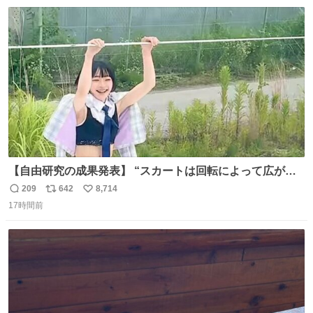
数
ス
ね
かできたらなぁと思いました。
ト
数
数
【自由研究の成果発表】 “スカートは回転によって広がる
が、岡澤恋によって270°までなら広がらずに回転が可能な
209
642
8,714
返
リ
い
ことが証明された！”
17時間前
信
ポ
い
数
ス
ね
ト
数
数