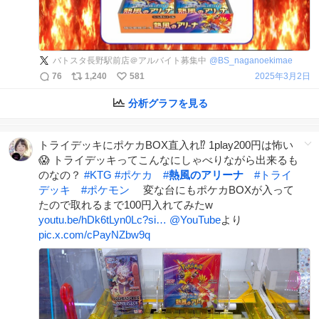
バトスタ長野駅前店＠アルバイト募集中
@
BS_naganoekimae
76
1,240
581
2025年3月2日
分析グラフを見る
トライデッキにポケカBOX直入れ⁉️ 1play200円は怖い
😱 トライデッキってこんなにしゃべりながら出来るも
のなの？
#
KTG
#
ポケカ
#
熱風のアリーナ
#
トライ
デッキ
#
ポケモン
変な台にもポケカBOXが入って
たので取れるまで100円入れてみたw
youtu.be/hDk6tLyn0Lc?si…
@YouTube
より
pic.x.com/cPayNZbw9q