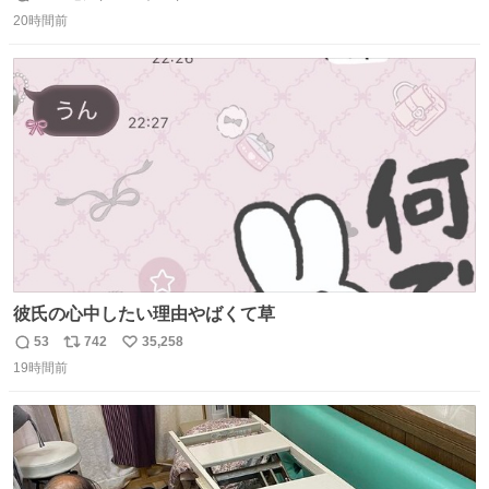
返
リ
い
20時間前
信
ポ
い
数
ス
ね
ト
数
数
彼氏の心中したい理由やばくて草
53
742
35,258
返
リ
い
19時間前
信
ポ
い
数
ス
ね
ト
数
数