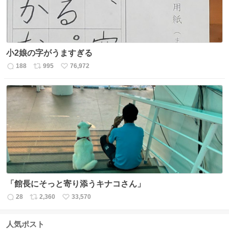
小2娘の字がうますぎる
188
995
76,972
返
リ
い
信
ポ
い
数
ス
ね
ト
数
数
「館長にそっと寄り添うキナコさん」
28
2,360
33,570
返
リ
い
信
ポ
い
数
ス
ね
人気ポスト