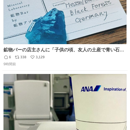
鉱物バーの店主さんに「子供の頃、友人の土産で青い石を
貰って、それがすごく気に入ってたのに、いつかの引越し
6
338
3,129
返
リ
い
で無くしてしまった」という話をしたら、 「お土産で買っ
9時間前
信
ポ
い
てきたくらいの価格感なら、ドイツの黒い森のフローライ
数
ス
ね
トかな…」と当たりつけてもらった。確かにこんな感じだ
ト
数
数
った気がする 凄い