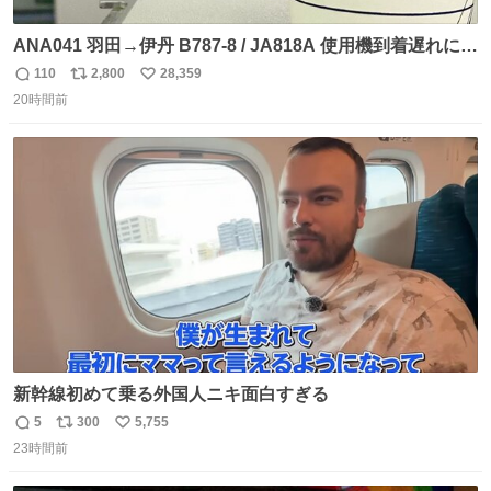
ANA041 羽田→伊丹 B787-8 / JA818A 使用機到着遅れにつ
き 「安全に支障ない範囲で1分1秒でも遅延回復に努めてお
110
2,800
28,359
返
リ
い
ります」と機長の気合い十分！ が、フライトは順調に進み
20時間前
信
ポ
い
すぎ… 「飛ばしすぎたせいか現在奈良県上空での待機を命
数
ス
ね
じられております」 でコンソメスープ吹き出しそうになり
ト
数
数
ましたw
新幹線初めて乗る外国人ニキ面白すぎる
5
300
5,755
返
リ
い
23時間前
信
ポ
い
数
ス
ね