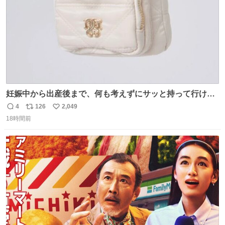
妊娠中から出産後まで、何も考えずにサッと持って行ける
ようなショルダーバッグが欲しいな〜と思っていたのだけ
4
126
2,049
返
リ
い
ど snidelでめちゃくちゃピッタリなものを見つけたので買
18時間前
信
ポ
い
った！✨ スマホと小物とペットボトルが入るの最高すぎる
数
ス
ね
🥹 しかもスマホ入れ独立してるしファスナーない！地味に
ト
数
数
嬉しいやつ！！！