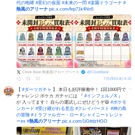
代の咆哮
#
変幻の仮面
#
未来の一閃
#
楽園ドラゴーナ
#
熱風のアリーナ
pic.x.com/fep71k4Nn5
Clove Base 秋葉原/クローブベース
@
CloveBase
7月29日(水) 4:10
【
#
ダーツガチャ
】 本日も好評稼働中！ 1回1000円で
チャレンジ ポケカ ガチャには 『
#
インフェルノX
』
が 入ってます！ 自らの運試しにぜひどうぞ😄
#
ポケモ
ンカード
#
受け継がれる意志
#
クレイバースト
#
神の島
の冒険
#
トラファルガー・ロー
#
シャイニートレジャ
ーex
#
熱風のアリーナ
pic.x.com/1iGttdzHGO