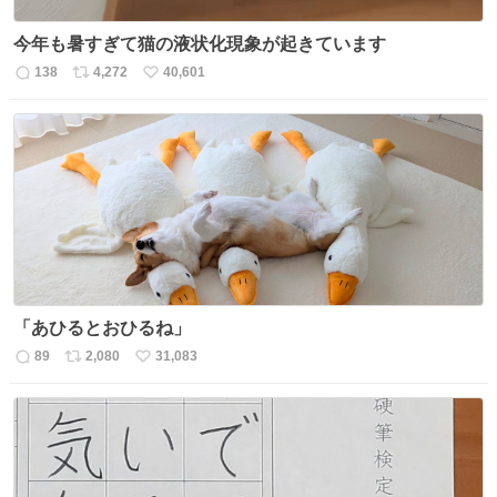
今年も暑すぎて猫の液状化現象が起きています
138
4,272
40,601
返
リ
い
信
ポ
い
数
ス
ね
ト
数
数
「あひるとおひるね」
89
2,080
31,083
返
リ
い
信
ポ
い
数
ス
ね
ト
数
数