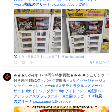
ーex
#
熱風のアリーナ
pic.x.com/6bJI6ICW4l
ドラマ淵野辺店【トレカ専用】
@
fuchinobecard
8月1日(土) 5:27
🔥🔥🔥Cloveオリパ4周年特別買取🔥🔥🔥 🌟シュリンク
付き未開封BOX・パック買取表⭐️
#
サイバージャッジ
#
シャイニートレジャーex
#
ステラミラクル
#
スノーハ
ザード
#
ナイトワンダラー
#
ホワイトフレア
#
拡張パッ
クデラックスブラックボルト
#
楽園ドラゴーナ
#
熱風
のアリーナ
pic.x.com/n5JF63ppq9