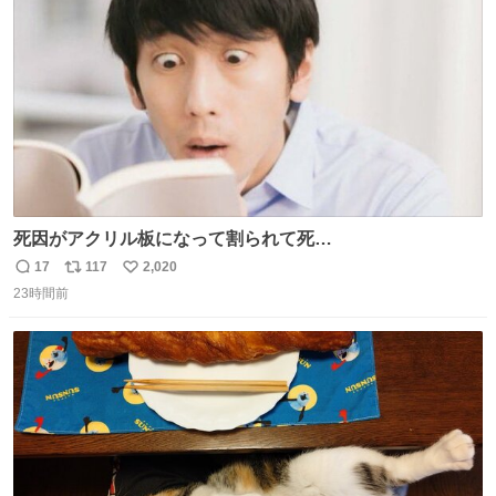
数
死因がアクリル板になって割られて死
亡……………！？！？
17
117
2,020
返
リ
い
23時間前
信
ポ
い
数
ス
ね
ト
数
数