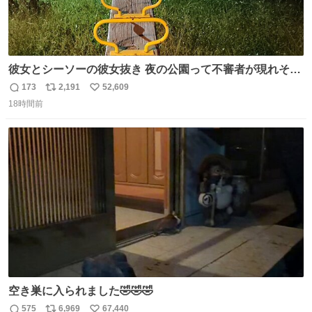
彼女とシーソーの彼女抜き 夜の公園って不審者が現れそう
で怖いんだよな
173
2,191
52,609
返
リ
い
18時間前
信
ポ
い
数
ス
ね
ト
数
数
空き巣に入られました🤣🤣🤣
575
6,969
67,440