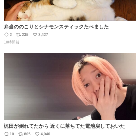
弁当ののこりとシナモンスティックたべました
2
235
3,427
返
リ
い
10時間前
信
ポ
い
数
ス
ね
ト
数
数
梶田が倒れてたから 近くに落ちてた電池戻しておいた
10
805
4,040
返
リ
い