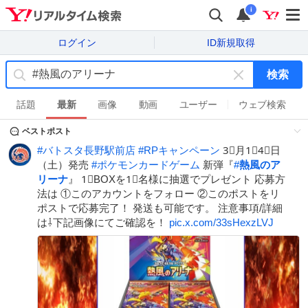
i
ログイン
ID新規取得
検索
キ
ー
話題
最新
画像
動画
ユーザー
ウェブ検索
ワ
ベストポスト
ー
ド
#
バトスタ長野駅前店
#
RPキャンペーン
3⃣月1⃣4⃣日
を
（土）発売
#
ポケモンカードゲーム
新弾『
#
熱風のア
消
リーナ
』 1⃣BOXを1⃣名様に抽選でプレゼント 応募方
す
法は ①このアカウントをフォロー ②このポストをリ
ポストで応募完了！ 発送も可能です。 注意事項/詳細
は⇩下記画像にてご確認を！
pic.x.com/33sHexzLVJ