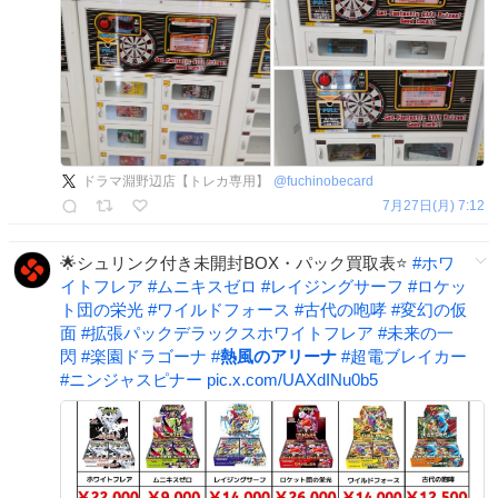
ドラマ淵野辺店【トレカ専用】
@
fuchinobecard
7月27日(月) 7:12
🌟シュリンク付き未開封BOX・パック買取表⭐️
#
ホワ
イトフレア
#
ムニキスゼロ
#
レイジングサーフ
#
ロケッ
ト団の栄光
#
ワイルドフォース
#
古代の咆哮
#
変幻の仮
面
#
拡張パックデラックスホワイトフレア
#
未来の一
閃
#
楽園ドラゴーナ
#
熱風のアリーナ
#
超電ブレイカー
#
ニンジャスピナー
pic.x.com/UAXdINu0b5