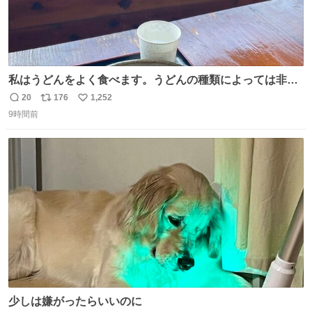
私はうどんをよく食べます。うどんの種類によっては非常
食にもなります。生うどんは消費期限が短く、冷凍うどん
20
176
1,252
返
リ
い
は長持ちする代わりに停電に弱いので、乾麺タイプのうど
9時間前
信
ポ
い
んなら水分が少なく長期保存するのにおすすめです。アル
数
ス
ね
ファ化米や缶詰など、色々な非常食がありますが、うどん
ト
数
数
もいかがでしょうか？
少しは嫌がったらいいのに