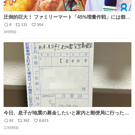
圧倒的巨大！ ファミリーマート「45%増量作戦」には都市
伝説が隠されている、のかもしれない。 web-
8
131
504
返
リ
い
mu.jp/news/79509/
4時間前
信
ポ
い
数
ス
ね
ト
数
数
今日、息子が地震の募金したいと家内と郵便局に行ったみ
たいです。おもちゃとか買う選択肢もあったと思うけど、
82
362
6,615
返
リ
い
自分で貯めてた2万円を役に立てて欲しい、みんなも元気
22時間前
信
ポ
い
になって欲しいと。家内も一緒に募金したので、自分も何