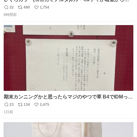
のように出てきた。 1970年代のものかなあ。 欽ちゃん鉛
32
490
1,754
返
リ
い
筆。どうすんの、これ。
8時間前
信
ポ
い
数
ス
ね
ト
数
数
期末カンニングかと思ったらマジのやつで草 B4でIDMって
ことはおそらく就職だし、内定取り消し？ それと夏休み期
23
134
2,475
返
リ
い
間の停学って無意味じゃね？
1日前
信
ポ
い
数
ス
ね
ト
数
数