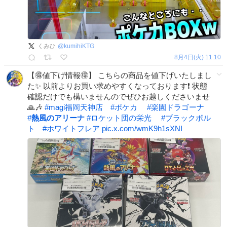
くみひ
@
kumihiKTG
8月4日(火) 11:10
【🉐値下げ情報🉐】 こちらの商品を値下げいたしまし
た✨ 以前よりお買い求めやすくなっております❗️ 状態
確認だけでも構いませんのでぜひお越しくださいませ
🙏🎶
#
magi福岡天神店
#
ポケカ
#
楽園ドラゴーナ
#
熱風のアリーナ
#
ロケット団の栄光
#
ブラックボル
ト
#
ホワイトフレア
pic.x.com/wmK9h1sXNI