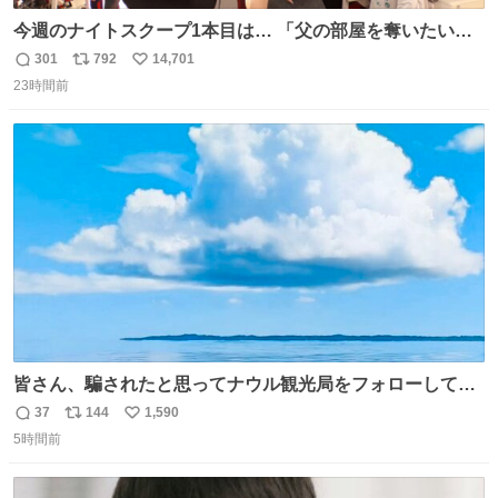
今週のナイトスクープ1本目は… 「父の部屋を奪いたい姉
妹」
301
792
14,701
返
リ
い
23時間前
信
ポ
い
数
ス
ね
ト
数
数
皆さん、騙されたと思ってナウル観光局をフォローしてみ
てください。たまに海とか島とかわけわからん画像が流れ
37
144
1,590
返
リ
い
てくるだけで、特に何も起こりません。
5時間前
信
ポ
い
数
ス
ね
ト
数