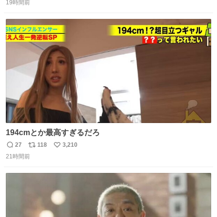
19時間前
信
ポ
い
数
ス
ね
ト
数
数
194cmとか最高すぎるだろ
27
118
3,210
返
リ
い
21時間前
信
ポ
い
数
ス
ね
ト
数
数