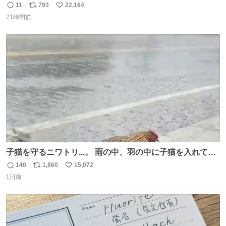
11
793
22,164
返
リ
い
21時間前
信
ポ
い
数
ス
ね
ト
数
数
子猫を守るニワトリ...。 雨の中、羽の中に子猫を入れて守
る姿に感動した！！ 愛は種族を超える！
140
1,860
15,072
返
リ
い
1日前
信
ポ
い
数
ス
ね
ト
数
数