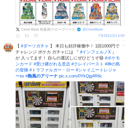
Clove Base 秋葉原/クローブベース
@
CloveBase
7月26日(日) 4:04
【
#
ダーツガチャ
】 本日も好評稼働中！ 1回1000円で
チャレンジ ポケカ ガチャには 『
#
インフェルノX
』
が 入ってます！ 自らの運試しにぜひどうぞ😄
#
ポケモ
ンカード
#
受け継がれる意志
#
クレイバースト
#
神の島
の冒険
#
トラファルガー・ロー
#
シャイニートレジャ
ーex
#
熱風のアリーナ
pic.x.com/0YkQjg4R6c