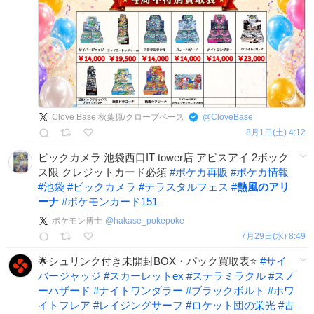
Clove Base 秋葉原/クローブベース
@
CloveBase
8月1日(土) 4:12
ビックカメラ 池袋西口IT tower店 アビスアイ 2ボック
ス限 クレジットカード必須
#
ポケカ再販
#
ポケカ情報
#
池袋
#
ビックカメラ
#
テラスタルフェス
#
熱風のアリ
ーナ
#
ポケモンカード151
ポケモン博士
@
hakase_pokepoke
7月29日(水) 8:49
🌟シュリンク付き未開封BOX・パック買取表⭐️
#
サイ
バージャッジ
#
スカーレットex
#
ステラミラクル
#
スノ
ーハザード
#
ナイトワンダラー
#
ブラックボルト
#
ホワ
イトフレア
#
レイジングサーフ
#
ロケット団の栄光
#
古