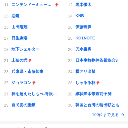
ニンテンドーミュージアム
黒木優太
恋鐘
KNB
山田陽翔
伊藤琉偉
日生劇場
KO1NOTE
地下シェルター
刀水書房
上弦の弐
日本事故物件監視協会3
兵庫県・斎藤知事
横アリ出禁
ジョラゴン
しゃるる杯
神を超えたしもべ-青眼の究極竜
線状降水帯直前予測
自民党の重鎮
韓国と台湾の輸出額ともに初の日本超え
100位まで見る