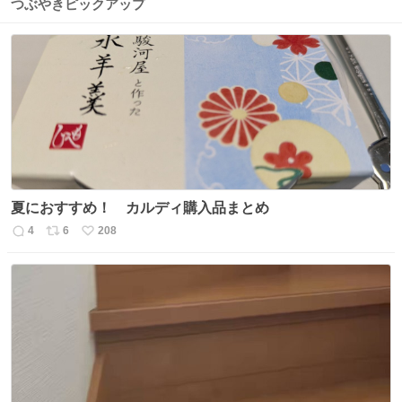
つぶやきピックアップ
夏におすすめ！ カルディ購入品まとめ
4
6
208
返
リ
い
信
ポ
い
数
ス
ね
ト
数
数