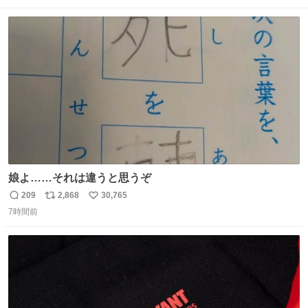
ト
数
数
娘よ……それは違うと思うぞ
209
2,868
30,765
返
リ
い
7時間前
信
ポ
い
数
ス
ね
ト
数
数