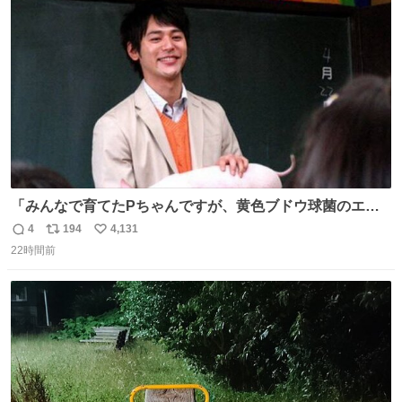
ト
数
数
「みんなで育てたPちゃんですが、黄色ブドウ球菌のエン
テロトキシン（耐熱性毒素）が検出されたので、議論する
4
194
4,131
返
リ
い
までもなく処分が決まりました」
22時間前
信
ポ
い
数
ス
ね
ト
数
数