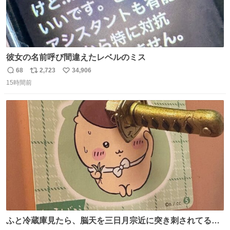
彼女の名前呼び間違えたレベルのミス
68
2,723
34,906
返
リ
い
15時間前
信
ポ
い
数
ス
ね
ト
数
数
ふと冷蔵庫見たら、脳天を三日月宗近に突き刺されてるく