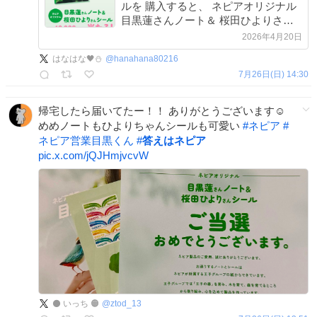
ルを 購入すると、 ネピアオリジナル
目黒蓮さんノート＆ 桜田ひよりさん
シールを 抽選でプレゼント！ ぜひご
2026年4月20日
応募ください☺️ 詳細はこちら：
はなはな🖤⛄️
@
hanahana80216
campaign.e-nepia.com/202604/
7月26日(日) 14:30
帰宅したら届いてたー！！ ありがとうございます☺️
めめノートもひよりちゃんシールも可愛い
#
ネピア
#
ネピア営業目黒くん
#
答えはネピア
pic.x.com/jQJHmjvcvW
⚫️ いっち 🟠
@
ztod_13