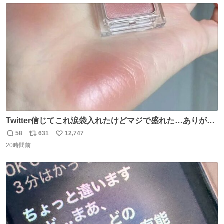
数
ス
ね
ト
数
数
Twitter信じてこれ涙袋入れたけどマジで盛れた…ありがと
う…
58
631
12,747
返
リ
い
20時間前
信
ポ
い
数
ス
ね
ト
数
数