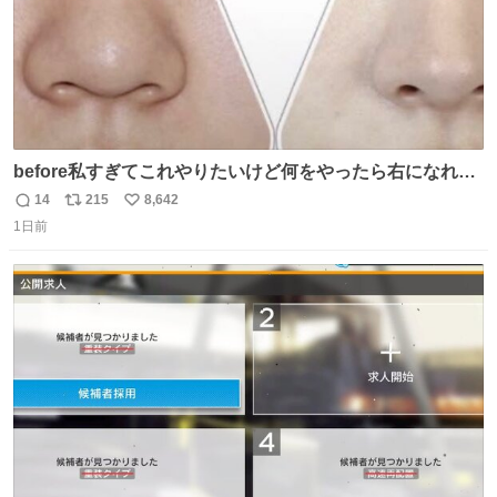
before私すぎてこれやりたいけど何をやったら右になれる
の
14
215
8,642
返
リ
い
1日前
信
ポ
い
数
ス
ね
ト
数
数