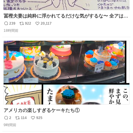
冨樫夫妻は純粋に浮かれてるだけな気がするな〜 全アはこ
こに自分の市場価値的なものを上乗せするので、 すっぴん
239
922
20,117
返
リ
い
＆寝起きのボサボサ頭でも「今日も可愛いね」が止まらな
18時間前
信
ポ
い
い。放っておくと永遠に髪撫でてきて作業進まない()
数
ス
ね
156cm40kg、年中日焼け止めとお友達の私より綺麗な手や
ト
数
数
めてもろて とか言う
アメリカの楽しすぎるケーキたち①
2
114
925
返
リ
い
9時間前
信
ポ
い