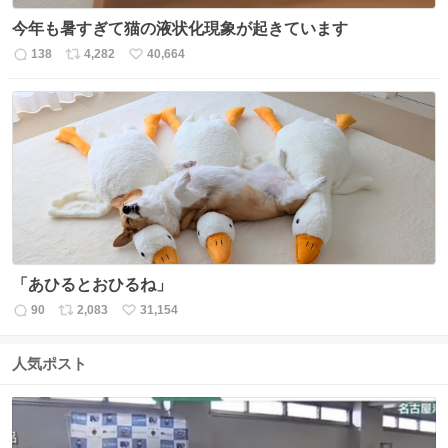
今年も暑すぎて猫の液状化現象が起きています
138
4,282
40,664
返
リ
い
信
ポ
い
数
ス
ね
ト
数
数
「あひるとおひるね」
90
2,083
31,154
返
リ
い
信
ポ
い
数
ス
ね
人気ポスト
ト
数
数