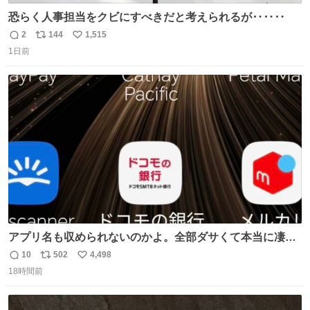
恐らく人事担当をクビにすべきだと考えられるが‥‥‥
2
144
1,515
返
リ
い
1日前
信
ポ
い
数
ス
ね
ト
数
数
アプリ名も収められないのかよ。全部ダサくて本当に凄
い。 https://t.co/LemyLGyVkR
10
502
4,498
返
リ
い
18時間前
信
ポ
い
数
ス
ね
ト
数