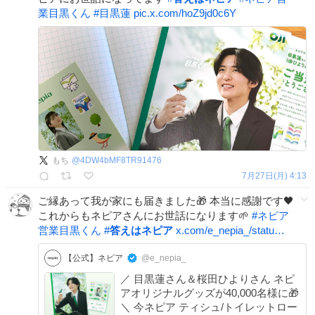
業目黒くん
#
目黒蓮
pic.x.com/hoZ9jd0c6Y
もち
@
4DW4bMF8TR91476
7月27日(月) 4:13
ご縁あって我が家にも届きました🎁 本当に感謝です🖤
これからもネピアさんにお世話になります🌱
#
ネピア
営業目黒くん
#
答えはネピア
x.com/e_nepia_/statu…
【公式】ネピア
@e_nepia_
／ 目黒蓮さん＆桜田ひよりさん ネピ
アオリジナルグッズが40,000名様に🎁
＼ 今ネピア ティシュ/トイレットロー