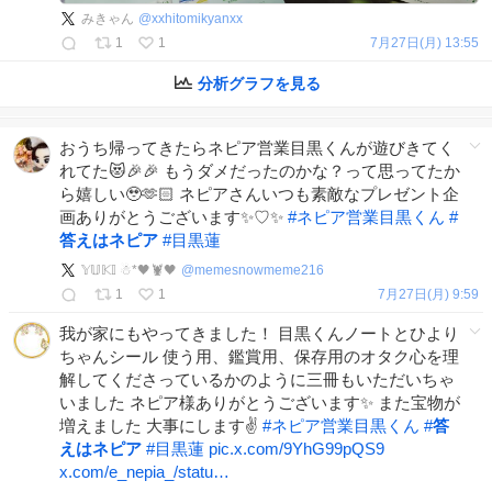
みきゃん
@
xxhitomikyanxx
1
1
7月27日(月) 13:55
分析グラフを見る
おうち帰ってきたらネピア営業目黒くんが遊びきてく
れてた😻🎉🎉 もうダメだったのかな？って思ってたか
ら嬉しい🥹🫶🏻 ネピアさんいつも素敵なプレゼント企
画ありがとうございます✨♡✨️
#
ネピア営業目黒くん
#
答えはネピア
#
目黒蓮
𝕐𝕌𝕂𝕀 ☃*🖤🦞🖤
@
memesnowmeme216
1
1
7月27日(月) 9:59
我が家にもやってきました！ 目黒くんノートとひより
ちゃんシール 使う用、鑑賞用、保存用のオタク心を理
解してくださっているかのように三冊もいただいちゃ
いました ネピア様ありがとうございます✨ また宝物が
増えました 大事にします✌️
#
ネピア営業目黒くん
#
答
えはネピア
#
目黒蓮
pic.x.com/9YhG99pQS9
x.com/e_nepia_/statu…