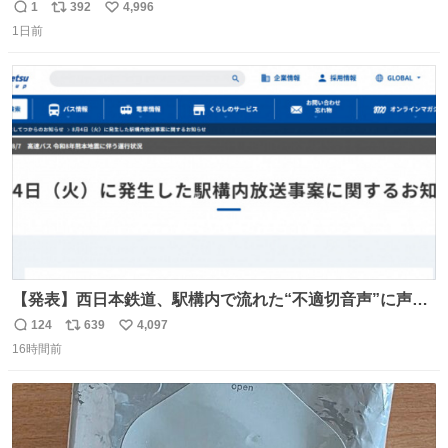
りまんじゅうパイセンが
1
392
4,996
返
リ
い
1日前
信
ポ
い
数
ス
ね
ト
数
数
【発表】西日本鉄道、駅構内で流れた“不適切音声”に声明
「被害届も検討」 news.livedoor.com/article/detail… 4日
124
639
4,097
返
リ
い
に西鉄福岡（天神）駅および薬院駅で発生した駅構内放送
16時間前
信
ポ
い
事案について声明を公表した。「第三者によって駅構内放
数
ス
ね
送設備に外部から不正に音声が流された可能性も含めて確
ト
数
数
認を実施」と説明した。