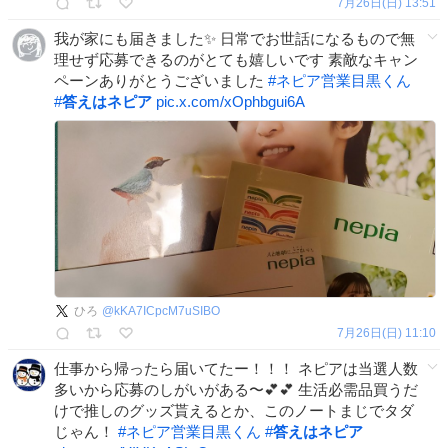
7月26日(日) 13:51
我が家にも届きました✨ 日常でお世話になるもので無
理せず応募できるのがとても嬉しいです 素敵なキャン
ペーンありがとうございました
#
ネピア営業目黒くん
#
答えはネピア
pic.x.com/xOphbgui6A
ひろ
@
kKA7ICpcM7uSIBO
7月26日(日) 11:10
仕事から帰ったら届いてたー！！！ ネピアは当選人数
多いから応募のしがいがある〜💕💕 生活必需品買うだ
けで推しのグッズ貰えるとか、このノートまじでタダ
じゃん！
#
ネピア営業目黒くん
#
答えはネピア