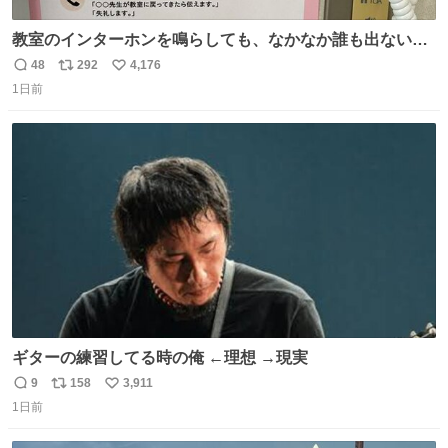
教室のインターホンを鳴らしても、なかなか誰も出ないこ
とがあります…。 もしかすると「電話の出方」に困ってい
48
292
4,176
返
リ
い
るのかもしれません。 そこで「何を話せばいいか」が見え
1日前
信
ポ
い
る手引きを用意して、安心して電話に出られるようにしま
数
ス
ね
す。 インターホンの応対も大切なコミュニケーションの学
ト
数
数
びです。
ギターの練習してる時の俺 ←理想 →現実
9
158
3,911
返
リ
い
1日前
信
ポ
い
数
ス
ね