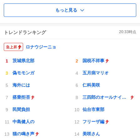
もっと見る
トレンドランキング
20:33
時点
ロナウジーニョ
茨城県北部
国税不祥事
偽モモンガ
五月病マリオ
海外には
仁科美咲
搭乗拒否
三四郎のオールナイトニッポン0
民間負担
仙台市東部
中島健人の
フリーザ編
猫の鳴き声
美咲さん