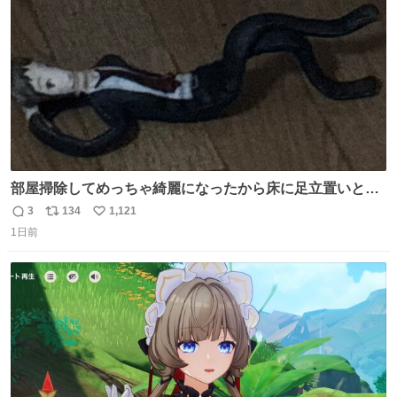
数
部屋掃除してめっちゃ綺麗になったから床に足立置いとい
たら家族にまだゴミ残ってるよって言われて神
3
134
1,121
返
リ
い
1日前
信
ポ
い
数
ス
ね
ト
数
数