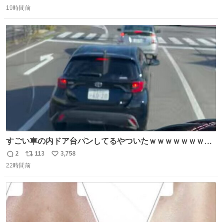
返
リ
い
19時間前
信
ポ
い
数
ス
ね
ト
数
数
すごい車の内ドア台パンしてるやついたｗｗｗｗｗｗｗｗ
ｗｗｗｗｗｗ
2
113
3,758
返
リ
い
22時間前
信
ポ
い
数
ス
ね
ト
数
数