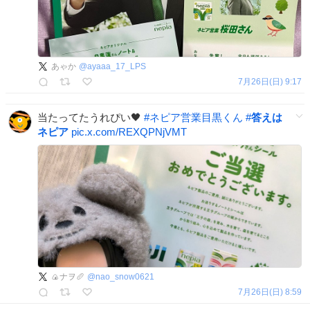
あゃか
@
ayaaa_17_LPS
7月26日(日) 9:17
当たってたうれぴい🖤
#
ネピア営業目黒くん
#
答えは
ネピア
pic.x.com/REXQPNjVMT
🍙ナヲ🥖
@
nao_snow0621
7月26日(日) 8:59