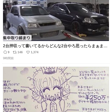
2台押収って書いてるからどんな2台やろ思ったらまぁまぁ
へんてこな1台押収してて笑い止まらん
9
146
1,374
返
リ
い
9時間前
信
ポ
い
数
ス
ね
ト
数
数