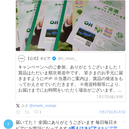
【公式】ネピア
@e_nepia_
キャンペーンへのご参加、ありがとうございました！
賞品はただいま順次発送中です。 皆さまのお手元に届
きますように🌱🌱 ※当選のご案内は、賞品の発送をも
ってかえさせていただきます。 ※発送時期等により、
お届けまでにお時間をいただく場合がございます。
x.com/e_nepia_/statu…
7月17日(金) 9:00
みき
@
smaile_orange
1
7月27日(月) 4:52
届いてた！ 全国にありがとうございます 毎日毎日ネ
ピアにお世話になってます
#
答えはネピア
#
ネピア営