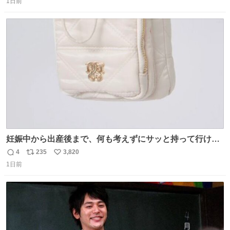
1日前
信
ポ
い
数
ス
ね
ト
数
数
妊娠中から出産後まで、何も考えずにサッと持って行ける
ようなショルダーバッグが欲しいな〜と思っていたのだけ
4
235
3,820
返
リ
い
ど snidelでめちゃくちゃピッタリなものを見つけたので買
1日前
信
ポ
い
った！✨ スマホと小物とペットボトルが入るの最高すぎる
数
ス
ね
🥹 しかもスマホ入れ独立してるしファスナーない！地味に
ト
数
数
嬉しいやつ！！！