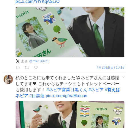
pic.x.com/YIYKqASLrO
あさ
@
mk216621
7月26日(日) 10:18
私のところにも来てくれました🥰 ネピアさんには感謝
してます🖤 これからもティシュもトイレットペーパー
も愛用します！
#
ネピア営業目黒くん
#
ネピア
#
答えは
ネピア
#
目黒蓮
pic.x.com/gfVa9kouun