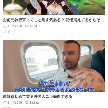
お前元執行官ってこと隠す気ある？ 記憶消えてるからそん
な考えに至らないだろうけどさ…
3
100
4,134
返
リ
い
1日前
信
ポ
い
数
ス
ね
ト
数
数
新幹線初めて乗る外国人ニキ面白すぎる
6
745
13,792
返
リ
い