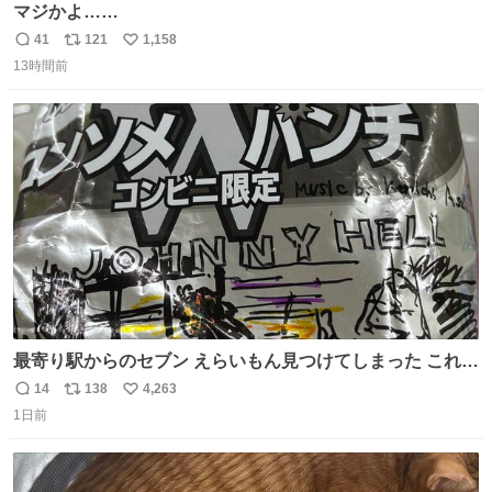
マジかよ……
41
121
1,158
返
リ
い
13時間前
信
ポ
い
数
ス
ね
ト
数
数
最寄り駅からのセブン えらいもん見つけてしまった これ売
ってくれへんかな… #浅井健一 #ポテチ #ロックの名盤
14
138
4,263
返
リ
い
1日前
信
ポ
い
数
ス
ね
ト
数
数