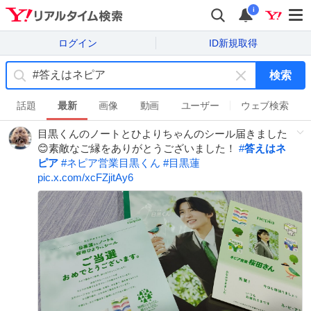
i
ログイン
ID新規取得
検索
キ
ー
話題
最新
画像
動画
ユーザー
ウェブ検索
ワ
目黒くんのノートとひよりちゃんのシール届きました
ー
😊素敵なご縁をありがとうございました！
#
答えはネ
ド
ピア
#
ネピア営業目黒くん
#
目黒蓮
を
pic.x.com/xcFZjitAy6
消
す