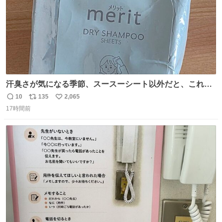
汗臭さが気になる季節、スースーシート以外だと、これが
とにかくスッキリする。2年くらい前に #生活は踊る で紹
10
135
2,065
返
リ
い
介したやつ。おじさんにもおばさんにもオススメだ。ドラ
17時間前
信
ポ
い
ストに売ってるぞ。ドライシャンプーって書いてあるけど
数
ス
ね
汗拭きシートみたいなもの。耳裏襟足首筋がんがん拭いて
ト
数
数
汗臭不安を解消。