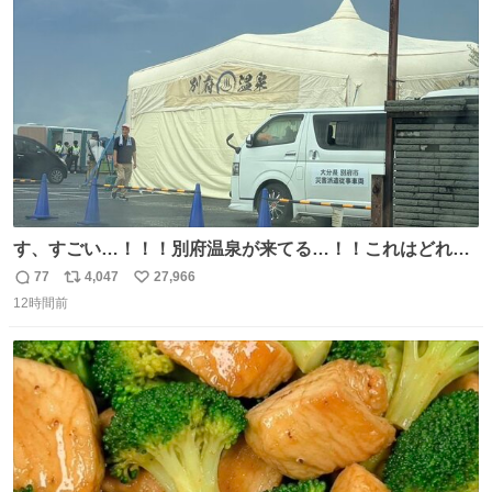
ト
数
数
す、すごい…！！！別府温泉が来てる…！！これはどれぐ
らい待つんだろう…
77
4,047
27,966
返
リ
い
12時間前
信
ポ
い
数
ス
ね
ト
数
数