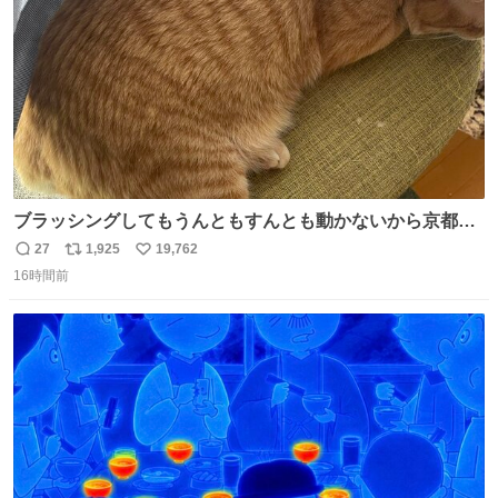
ブラッシングしてもうんともすんとも動かないから京都の
寺にある庭みたいになってる
27
1,925
19,762
返
リ
い
16時間前
信
ポ
い
数
ス
ね
ト
数
数