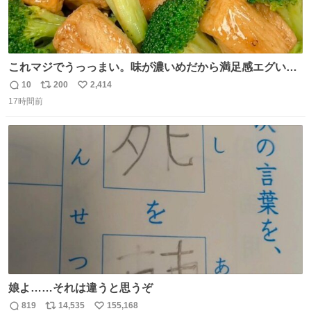
これマジでうっっまい。味が濃いめだから満足感エグいし
1週間で3キロ痩せた😭
10
200
2,414
返
リ
い
17時間前
信
ポ
い
数
ス
ね
ト
数
数
娘よ……それは違うと思うぞ
819
14,535
155,168