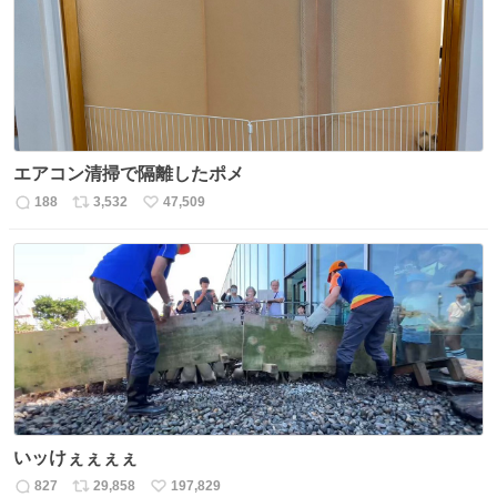
エアコン清掃で隔離したポメ
188
3,532
47,509
返
リ
い
信
ポ
い
数
ス
ね
ト
数
数
いッけぇぇぇぇ
827
29,858
197,829
返
リ
い