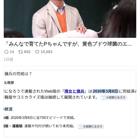
「みんなで育てたPちゃんですが、黄色ブドウ球菌のエン
テロトキシン（耐熱性毒素）が検出されたので、議論する
14
692
10,082
返
リ
い
までもなく処分が決まりました」
1日前
信
ポ
い
数
ス
ね
ト
数
数