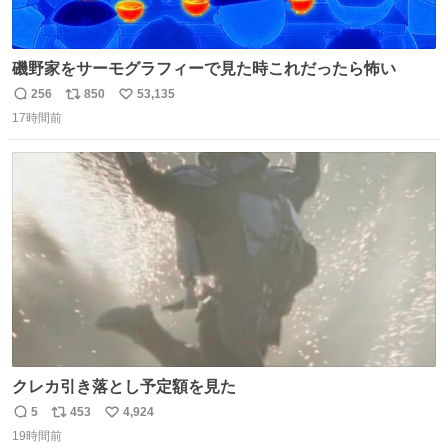
磯野家をサーモグラフィーで見た時これだったら怖い
256
850
53,135
返
リ
い
17時間前
信
ポ
い
数
ス
ね
ト
数
数
クレカ引き落とし予定額を見た
5
453
4,924
返
リ
い
19時間前
信
ポ
い