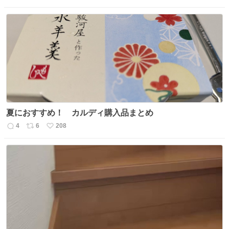
信
ポ
い
数
ス
ね
ト
数
数
夏におすすめ！ カルディ購入品まとめ
4
6
208
返
リ
い
信
ポ
い
数
ス
ね
ト
数
数