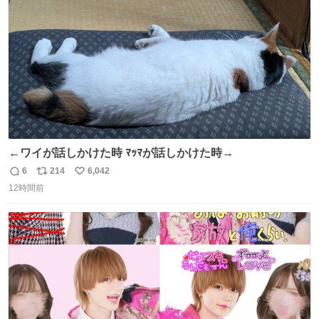
数
←ワイが話しかけた時 ﾏｯﾏが話しかけた時→
6
214
6,042
返
リ
い
12時間前
信
ポ
い
数
ス
ね
ト
数
数