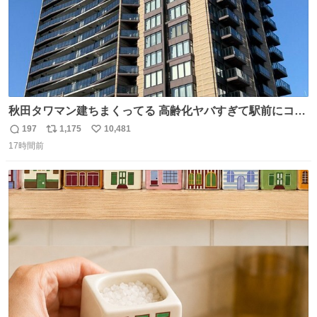
秋田タワマン建ちまくってる 高齢化ヤバすぎて駅前にコン
パクトシティつくって高齢者を住ませる考えらしい 病院も
197
1,175
10,481
返
リ
い
全部駅前にある
17時間前
信
ポ
い
数
ス
ね
ト
数
数