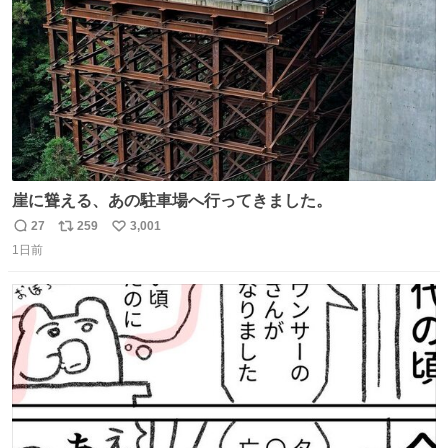
数
崖に聳える、あの駐車場へ行ってきました。
27
259
3,001
返
リ
い
1日前
信
ポ
い
数
ス
ね
ト
数
数