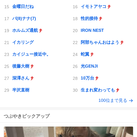
金曜日だね
イモトアヤコ
バ(8)ナナ(7)
性的接待
ホルムズ通航
IRON NEST
イカリング
阿部ちゃんおはよう
カイジュー接近中。
蛇翼
後藤大樹
光GENJI
深澤さん
10万台
半沢直樹
生まれ変わっても
100位まで見る
つぶやきピックアップ