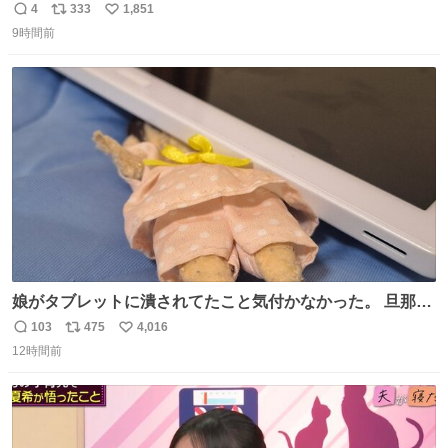
4
333
1,851
返
リ
い
9時間前
信
ポ
い
数
ス
ね
ト
数
数
娘がタブレットに潰されてたこと気付かなかった。 旦那だ
けは娘の波長を感じ取れるから声出せずともSOSが伝わっ
103
475
4,016
返
リ
い
たらしい。 急いで旦那が救出して、泣きじゃくる娘に自分
12時間前
信
ポ
い
も謝って抱きしめようとしたら、ビンタされてしまった。
数
ス
ね
3回ほど。 小さい手だけど、地味に痛い。 その後、娘は旦
ト
数
数
那に泣きついてた。