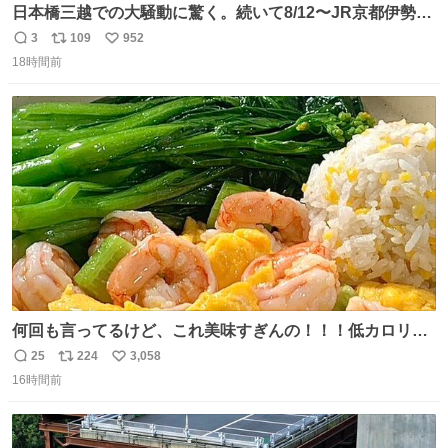
日本橋三越での大騒動に驚く。続いて8/12〜JR京都伊勢丹
でPOP UP STOREがオープンするとのこと…皆さんお怪
3
109
952
返
リ
い
我なくお買い物を🙏 写真は2026/5/21 ロードショーの前日
18時間前
信
ポ
い
。だーれも写真撮ってなかったんだけどなぁ😵‍💫
数
ス
ね
ト
数
数
何回も言ってるけど、これ美味すぎんの！！！低カロリー
で満足感エグいから一生食べてる😭
25
224
3,058
返
リ
い
16時間前
信
ポ
い
数
ス
ね
ト
数