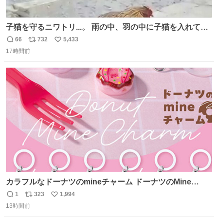
子猫を守るニワトリ...。 雨の中、羽の中に子猫を入れて守
る姿に感動した！！ 愛は種族を超える！
66
732
5,433
返
リ
い
17時間前
信
ポ
い
数
ス
ね
ト
数
数
カラフルなドーナツのmineチャーム ドーナツのMine
charm マインチャーム fumuo.jp/view/item/0000…
1
323
1,994
返
リ
い
13時間前
信
ポ
い