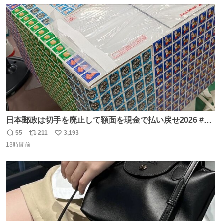
数
ス
ね
ト
数
数
日本郵政は切手を廃止して額面を現金で払い戻せ2026 #日
本郵政 @JapanPostHD_PR
55
211
3,193
返
リ
い
13時間前
信
ポ
い
数
ス
ね
ト
数
数