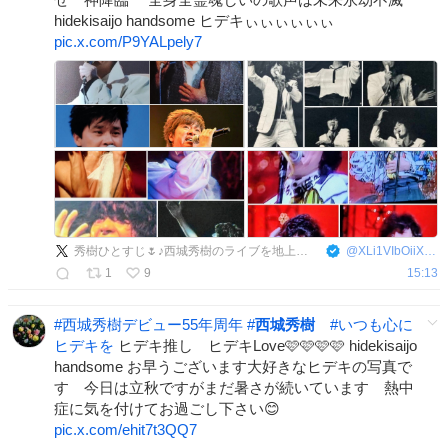
hidekisaijo handsome ヒデキぃぃぃぃぃぃ
pic.x.com/P9YALpely7
秀樹ひとすじ🌷♪西城秀樹のライブを地上波放送熱望
@
XLi1VIbOiiXcbCs
1
9
15:13
#
西城秀樹デビュー55年周年
#
西城秀樹
#
いつも心に
ヒデキを
ヒデキ推し ヒデキLove🩷🩷🩷🩷 hidekisaijo
handsome お早うございます大好きなヒデキの写真で
す 今日は立秋ですがまだ暑さが続いています 熱中
症に気を付けてお過ごし下さい😊
pic.x.com/ehit7t3QQ7