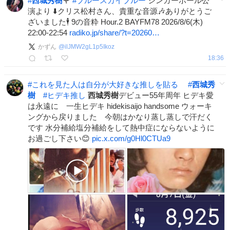
#
西城秀樹
🌹
#
ブルースカイブルー
シンガーポール公
演より ⬇️クリス松村さん、貴重な音源🎶ありがとうご
ざいました🕴️ 9の音粋 Hour.2 BAYFM78 2026/8/6(木)
22:00-22:54
radiko.jp/share/?t=20260…
かずん
@
ilJMW2gL1p5Ikoz
18:36
#
これを見た人は自分が大好きな推しを貼る
#
西城秀
樹
#
ヒデキ推し
西城秀樹
デビュー55年周年 ヒデキ愛
は永遠に 一生ヒデキ hidekisaijo handsome ウォーキ
ングから戻りました 今朝はかなり蒸し蒸しで汗だく
です 水分補給塩分補給をして熱中症にならないように
お過ごし下さい😊
pic.x.com/g0Hl0CTUa9