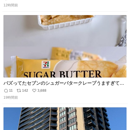
返
リ
い
12時間前
信
ポ
い
数
ス
ね
ト
数
数
バズってたセブンのシュガーバタークレープうますぎて
7NOWで買い溜め🛒💭
11
142
3,688
返
リ
い
19時間前
信
ポ
い
数
ス
ね
ト
数
数