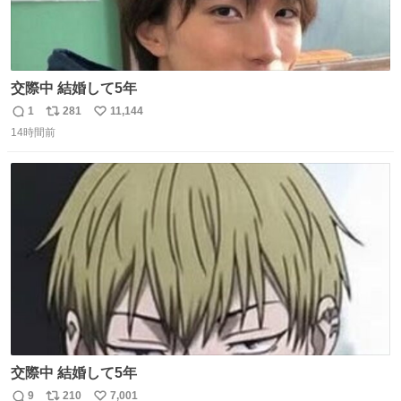
交際中 結婚して5年
1
281
11,144
返
リ
い
14時間前
信
ポ
い
数
ス
ね
ト
数
数
交際中 結婚して5年
9
210
7,001