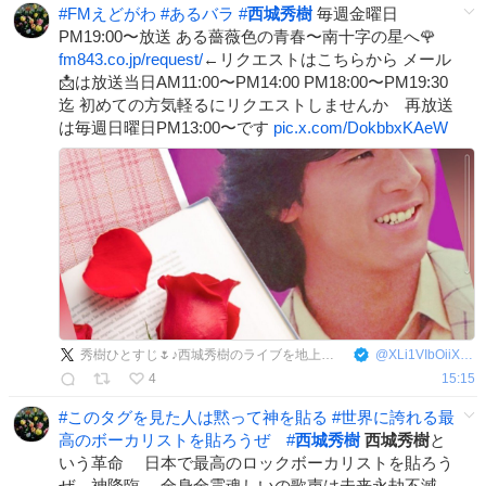
#
FMえどがわ
#
あるバラ
#
西城秀樹
毎週金曜日
PM19:00〜放送 ある薔薇色の青春〜南十字の星へ🌹
fm843.co.jp/request/
←リクエストはこちらから メール
📩は放送当日AM11:00〜PM14:00 PM18:00〜PM19:30
迄 初めての方気軽るにリクエストしませんか 再放送
は毎週日曜日PM13:00〜です
pic.x.com/DokbbxKAeW
秀樹ひとすじ🌷♪西城秀樹のライブを地上波放送熱望
@
XLi1VIbOiiXcbCs
4
15:15
#
このタグを見た人は黙って神を貼る
#
世界に誇れる最
高のボーカリストを貼ろうぜ
#
西城秀樹
西城秀樹
と
いう革命 日本で最高のロックボーカリストを貼ろう
ぜ 神降臨 全身全霊魂しいの歌声は未来永劫不滅