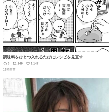
ト
数
数
調味料をひとつ入れるたびにレシピを見直す
6
149
1,147
返
リ
い
11時間前
信
ポ
い
数
ス
ね
ト
数
数