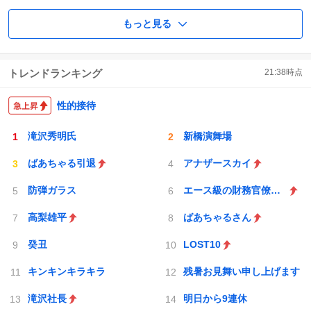
もっと見る
トレンドランキング
21:38
時点
性的接待
滝沢秀明氏
新橋演舞場
ばあちゃる引退
アナザースカイ
防弾ガラス
エース級の財務官僚が異例転出へ
高梨雄平
ばあちゃるさん
癸丑
LOST10
キンキンキラキラ
残暑お見舞い申し上げます
滝沢社長
明日から9連休