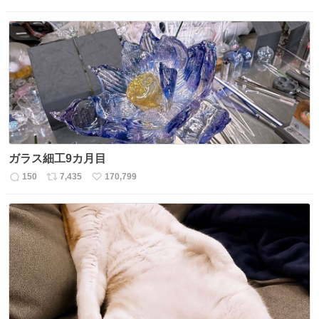
返
リ
い
信
ポ
い
数
ス
ね
ト
数
数
ガラス細工9カ月目
150
7,435
170,799
返
リ
い
信
ポ
い
数
ス
ね
ト
数
数