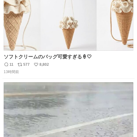
ソフトクリームのバッグ可愛すぎる🍦🤍
11
577
8,802
返
リ
い
13時間前
信
ポ
い
数
ス
ね
ト
数
数