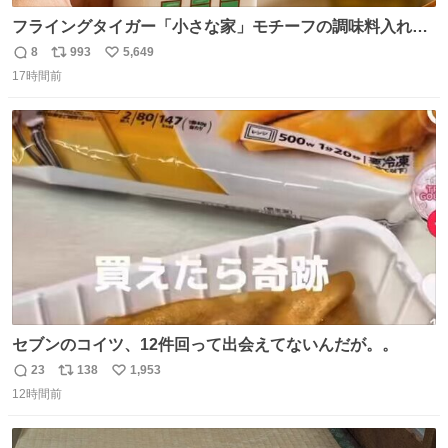
フライングタイガー「小さな家」モチーフの調味料入れ、
並べれば“デンマークの街並み”に ピンク・グリーン・テラ
8
993
5,649
返
リ
い
コッタの全9種 - fashion-press.net/news/149552
17時間前
信
ポ
い
数
ス
ね
ト
数
数
セブンのコイツ、12件回って出会えてないんだが。。
23
138
1,953
返
リ
い
12時間前
信
ポ
い
数
ス
ね
ト
数