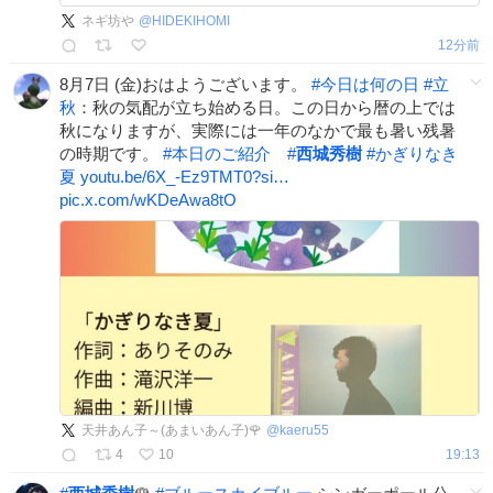
ネギ坊や
@
HIDEKIHOMI
13分前
8月7日 (金)おはようございます。
#
今日は何の日
#
立
秋
：秋の気配が立ち始める日。この日から暦の上では
秋になりますが、実際には一年のなかで最も暑い残暑
の時期です。
#
本日のご紹介
#
西城秀樹
#
かぎりなき
夏
youtu.be/6X_-Ez9TMT0?si…
pic.x.com/wKDeAwa8tO
天井あん子～(あまいあん子)🌹
@
kaeru55
4
10
19:13