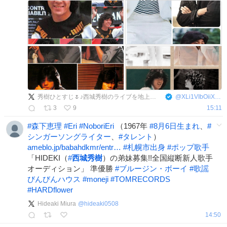
秀樹ひとすじ🌷♪西城秀樹のライブを地上波放送熱望
@
XLi1VIbOiiXcbCs
3
9
15:11
#
森下恵理
#
Eri
#
NoboriEri
（1967年
#
8月6日生まれ
、
#
シンガーソングライター
、
#
タレント
）
ameblo.jp/babahdkmr/entr…
#
札幌市出身
#
ポップ歌手
「HIDEKI（
#
西城秀樹
）の弟妹募集!!全国縦断新人歌手
オーディション」 準優勝
#
ブルージン・ボーイ
#
歌謡
びんびんハウス
#
moneji
#
TOMRECORDS
#
HARDflower
Hideaki Miura
@
hideaki0508
14:50