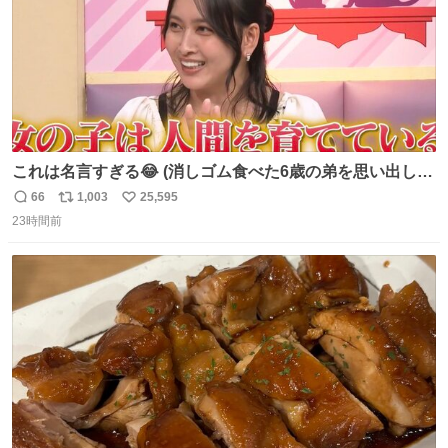
これは名言すぎる😂 (消しゴム食べた6歳の弟を思い出しな
がら)
66
1,003
25,595
返
リ
い
23時間前
信
ポ
い
数
ス
ね
ト
数
数