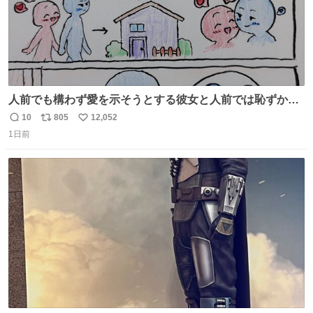
人前でも構わず愛を示そうとする彼女と人前では恥ずかし
いけど彼女を死ぬほど愛している彼氏 同士いませんか✋️
10
805
12,052
返
リ
い
1日前
信
ポ
い
数
ス
ね
ト
数
数