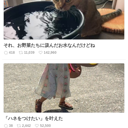
それ、お野菜たちに汲んだお水なんだけどね
418
11,039
142,960
返
リ
い
信
ポ
い
数
ス
ね
ト
数
数
「ハネをつけたい」を叶えた
38
2,442
52,500