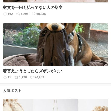
家賃を一円も払ってない人の態度
162
5,295
68,036
返
リ
い
信
ポ
い
数
ス
ね
ト
数
数
着替えようとしたらズボンがない
15
1,198
20,969
返
リ
い
信
ポ
い
数
ス
ね
人気ポスト
ト
数
数