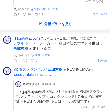
2023年8月5日
asachan
@
b8jA9u8hH19cbJC
2
30
111
昨日 19:33
分析グラフを見る
nhk.jp/p/kayou/rs/N8M…
8月14日金曜日
#
歌謡スクラ
ンブル
✨ヒットメーカー・ 織田哲郎の世界✨ ４曲目
#
西城秀樹
♬走れ正直者
ネギ坊や
@
HIDEKIHOMI
1
1
11分前
#
歌謡スクランブル
#
西城秀樹
♬PLATINUMの雨
x.com/hidekihomi/sta…
ネギ坊や
@HIDEKIHOMI
nhk.jp/p/kayou/rs/N8M… 8月7日金曜日 #歌謡スクラン
ブル シティポップ・コレクション2️⃣ ７曲目 #西城秀
樹 ♬PLATINUMの雨 明日はオール秀樹です♥️
7月30日(木) 21:42