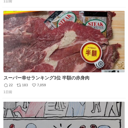
思っておらず大興奮しております かっこよすぎる 指を差し
1日前
信
ポ
い
伸べると乗ってきてくれたのでひとまず一緒に帰宅しまし
数
ス
ね
たが、飛ばないということは弱っていらっしゃるのでしょ
ト
数
数
うか…素敵すぎる
スーパー幸せランキング3位 半額の赤身肉
22
183
7,059
返
リ
い
1日前
信
ポ
い
数
ス
ね
ト
数
数