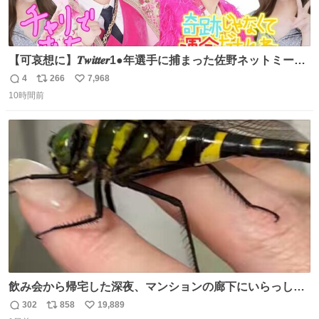
【可哀想に】𝑻𝒘𝒊𝒕𝒕𝒆𝒓1●年選手に捕まった佐野ネットミーム
勇斗さんのコラボプリ
4
266
7,968
返
リ
い
10時間前
信
ポ
い
数
ス
ね
ト
数
数
飲み会から帰宅した深夜、マンションの廊下にいらっしゃ
ったオニヤンマ様 まさかこんな都会でお会いできるなんて
302
858
19,889
返
リ
い