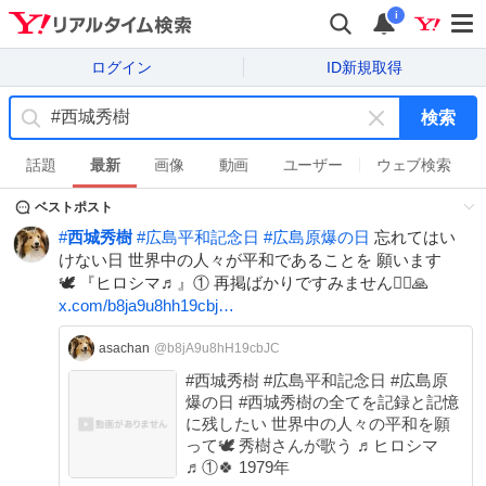
i
ログイン
ID新規取得
検索
キ
ー
話題
最新
画像
動画
ユーザー
ウェブ検索
ワ
ベストポスト
ー
ド
#
西城秀樹
#
広島平和記念日
#
広島原爆の日
忘れてはい
を
けない日 世界中の人々が平和であることを 願います
消
🕊️ 『ヒロシマ♬』① 再掲ばかりですみません🙇‍♀️🙏
す
x.com/b8ja9u8hh19cbj…
asachan
@b8jA9u8hH19cbJC
#西城秀樹 #広島平和記念日 #広島原
爆の日 #西城秀樹の全てを記録と記憶
に残したい 世界中の人々の平和を願
って🕊 秀樹さんが歌う ♬ヒロシマ
♬①🍀 1979年