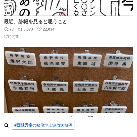
最近、訃報を見ると思うこと
73
3,073
22,034
返
リ
い
17時間前
信
ポ
い
数
ス
ね
ト
数
数
ん？え？なにこれ？ ちょっと待って、聞いてない これは販
#西城秀樹
の映像地上波放送熱望
売されているのもですか？
131
720
20,545
返
リ
い
16時間前
信
ポ
い