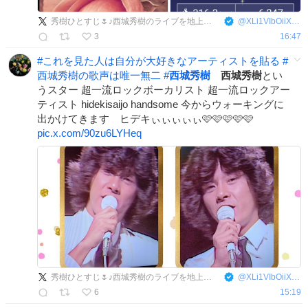
秀樹ひとすじ🌷♪西城秀樹のライブを地上波放送熱望
@
XLi1VIbOiiXcbCs
3
16:47
#
これを見た人は自分が大好きなアーティストを貼る
#
西城秀樹の歌声は唯一無二
#
西城秀樹
西城秀樹
とい
うスター 超一流ロックボーカリスト 超一流ロックアー
ティスト hidekisaijo handsome 今からウォーキングに
出かけてきます ヒデキぃぃぃぃぃ🩷🩷🩷🩷🩷
pic.x.com/90zu6LYHeq
秀樹ひとすじ🌷♪西城秀樹のライブを地上波放送熱望
@
XLi1VIbOiiXcbCs
6
15:19