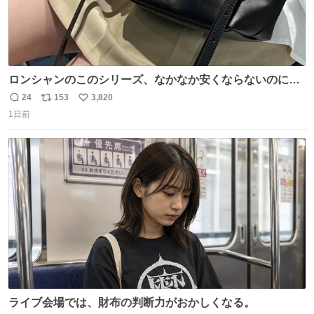
ロンシャンのこのシリーズ、なかなか安くならないのにセ
ール価格になってる🖤✨レザーなのが反則級にかわいい。
24
153
3,820
返
リ
い
持ってるだけでコーデが格上げされる。
1日前
信
ポ
い
数
ス
ね
ト
数
数
ライブ会場では、財布の判断力がおかしくなる。