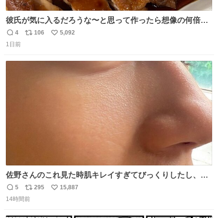
彼氏が気に入るだろうな〜と思って作ったら想像の何倍も
美味しい美味しい言ってくれて嬉しい
4
106
5,092
返
リ
い
1日前
信
ポ
い
数
ス
ね
ト
数
数
佐野さんのこれ見た時肌キレイすぎてびっくりしたし、や
はりアイドルって体型･肌管理すごすぎる
5
295
15,887
返
リ
い
14時間前
信
ポ
い
数
ス
ね