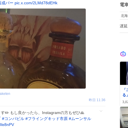
な
西成バー
pic.x.com/2LMd78dEHk
数
電
し
だ
北海
う
で
遅延
く
す
い
0
「
aketen
る
昨日 11:36
ァ
3,0
と
す✏️ もし良かったら、Instagramの方もぜひ🙏
町
#
コンパビル
#
フライングキッド市原
#
ムーンサル
XWe8nPV