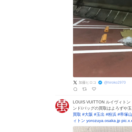
加藤ヒロコ
@
hiroko2970
LOUIS VUITTON ルイヴ
ンド/バッグの買取はよろずや
買取
#
大阪
#
玉出
#
粉浜
#
帝塚
ィトン
yorozuya.osaka.jp
pic.x