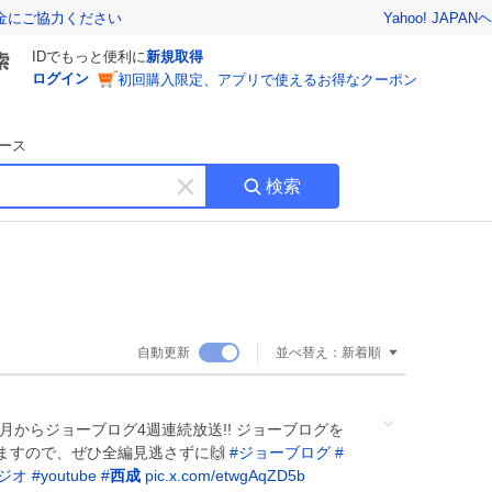
Yahoo! JAPAN
ヘ
金にご協力ください
IDでもっと便利に
新規取得
ログイン
初回購入限定、アプリで使えるお得なクーポン
ース
検索
キ
ー
ワ
ー
ド
を
消
自動更新
並べ替え：
新着順
す
月からジョーブログ4週連続放送!! ジョーブログを
ますので、ぜひ全編見逃さずに🙌
#
ジョーブログ
#
ジオ
#
youtube
#
西成
pic.x.com/etwgAqZD5b