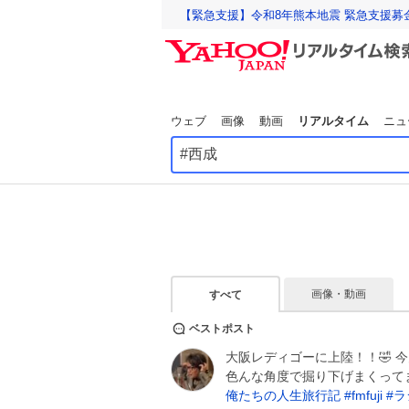
【緊急支援】令和8年熊本地震 緊急支援募
ウェブ
画像
動画
リアルタイム
ニュ
画像・動画
すべて
ベストポスト
大阪レディゴーに上陸！！🤣 今
色んな角度で掘り下げまくって
俺たちの人生旅行記
#
fmfuji
#
ラ