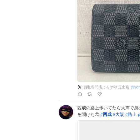
買取専門店よろずや 玉出店
@
yo
西成
の路上歩いてたら大声で身
を聞けた🤔
#
西成
#
大阪
#
路上