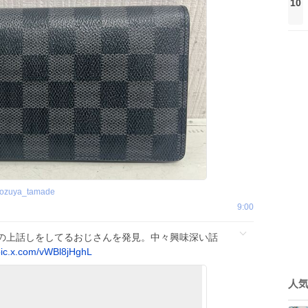
10
rozuya_tamade
9:00
の上話しをしてるおじさんを発見。中々興味深い話
pic.x.com/vWBl8jHghL
人