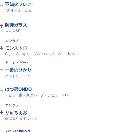
不知火フレア
7周年
ふーたん
防弾ガラス
→→→SP
エンタメ
モンストロ
Giga
Adoさん
ブルーロック
Ado
kick
アニメ・ゲーム
一番のひかり
バンドリ
ユノ
はつ恋ONDO
デビュー曲
新グループ
デビュー
DL
エンタメ
りゅちぇお
歳になりますように
バンド辞める