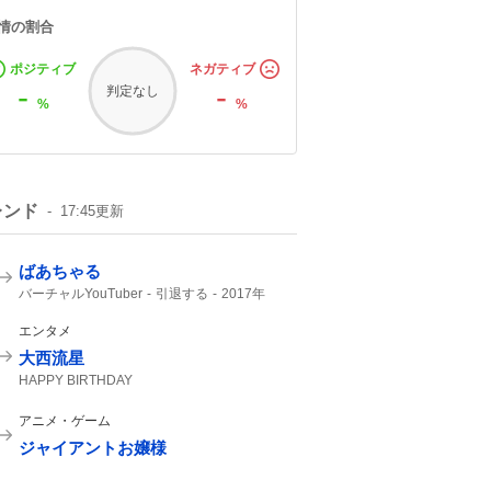
情の割合
ポジティブ
ネガティブ
-
-
判定なし
%
%
レンド
17:45
更新
ばあちゃる
バーチャルYouTuber
引退する
2017年
世界初
VTuber
デビュー
YouTuber
エンタメ
大西流星
HAPPY BIRTHDAY
アニメ・ゲーム
ジャイアントお嬢様