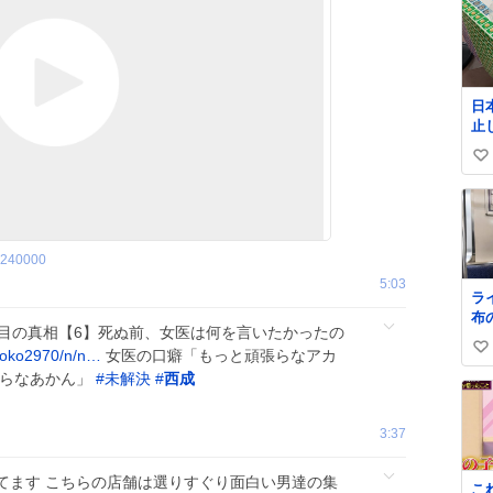
日
止
払い
い
郵
@J
い
ね
数
240000
5:03
ラ
布
年目の真相【6】死ぬ前、女医は何を言いたかったの
く
roko2970/n/n…
女医の口癖「もっと頑張らなアカ
い
知らなあかん」
#
未解決
#
西成
い
ね
数
3:37
てます こちらの店舗は選りすぐり面白い男達の集
こ