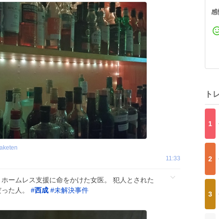
感
ト
1
aketen
11:33
2
 ホームレス支援に命をかけた女医。 犯人とされた
きだった人。
#
西成
#
未解決事件
3