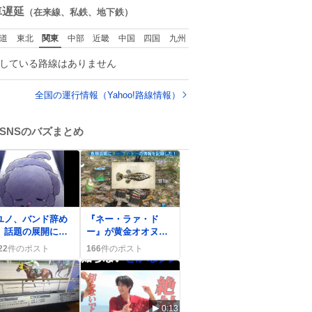
母親ではないかも
数
車遅延
（在来線、私鉄、地下鉄）
れません。でも、
からこそ、私はそ
道
東北
関東
中部
近畿
中国
四国
九州
いう母親が大好き
す。今も昔もすご
している路線はありません
リラックスしま
。「優秀」と「良
」は別なんですよ
全国の運行情報（Yahoo!路線情報）
ね。 1/2
SNSのバズまとめ
0
ユノ、バンド辞め
『ネー・ラァ・ド
」話題の展開にフ
ー』が黄金オオヌシ
ン「なんでー？」
で次々釣り上げられ
22
件のポスト
166
件のポスト
反応
「やったぜ」歓喜の
嵐
0:13