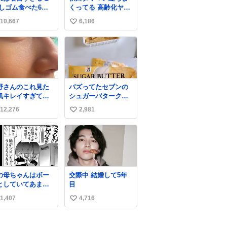
消しゴム食べた6歳
くってる 高齢化ヤバ
弟を思い出しなが
すぎて駅前にコンパ
10,667
6,186
い
クトシティつくって
高齢者を住ませる考
い
えらしい 病院も全部
ね
駅前にある
数
野さんのこれ見た
バズってたセブンの
肌キレイすぎてび
シュガーバタークレ
くりしたし、やは
ープうますぎて
12,276
2,981
い
アイドルって体型･
7NOWで買い溜め🛒
管理すごすぎる
💭
い
ね
数
の母ちゃんはボー
交際中 結婚して5年
としていてあまり
目
かい事を気にしま
1,407
4,716
い
ん。優秀な人の多
現代の価値観から
い
ると、あまり優秀
ね