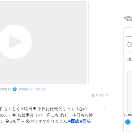
#西
0
ポ
ducer
@
yoshiki_radiop
昨日 10:41
 もくもく木曜日🌳 平日は比較的ゆっくりなの
めます🥃 お仕事帰りの一杯にもぜひ。 本日もお待
12:00
ージ 🥃500円～ 🎤カラオケありません
#
西成
#
西成