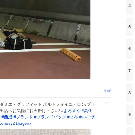
4
5
6
7
9:08
8
ィトン ダミエ・グラフィット ポルトフォイユ・ロン/ブラ
玉出店へお気軽にお声掛け下さい!
#
よろずや
#
高価
9
山
#
西成
#
ブランド
#
ブランドバッグ
#
財布
#
ルイヴ
.com/syZ1hzgvn7