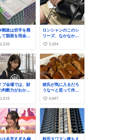
本郵政は切手を廃
ロンシャンのこのシ
して額面を現金で
リーズ、なかなか安
戻せ2026 #日本
くならないのにセー
2,230
3,304
い
政
ル価格になってる🖤
apanPostHD_PR
✨レザーなのが反則
い
級にかわいい。持っ
ね
てるだけでコーデが
数
格上げされる。
イブ会場では、財
彼氏が気に入るだろ
の判断力がおかし
うな〜と思って作っ
なる。
たら想像の何倍も美
1,015
4,947
い
味しい美味しい言っ
てくれて嬉しい
い
ね
数
れは名言すぎる😂
秋田タワマン建ちま