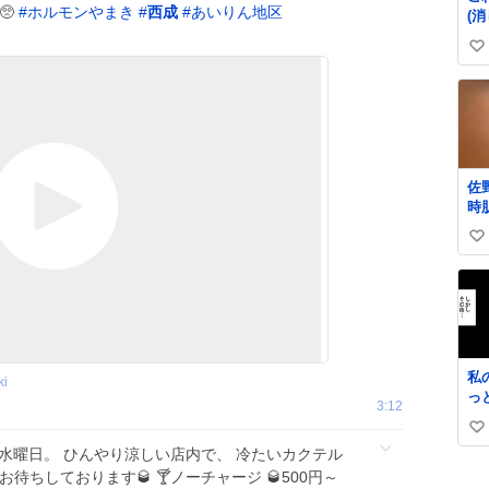
🥺
#
ホルモンやまき
#
西成
#
あいりん地区
(
の
い
ら)
い
ね
数
佐
時
っ
い
り
肌
い
ね
数
私
ki
っ
3:12
細
い
せ
 水曜日。 ひんやり涼しい店内で、 冷たいカクテル
い
い
見
待ちしております🥃 🍸ノーチャージ 🥃500円～
ね