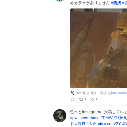
🎤カラオケありません
#
西成
#
BAR足立酒店・西成
@
bar_adais
1
1
色々とInstagramに投稿していま
#
pw_secretbase
#
FMW
#
秋田
ト
#
西成
#
大正
pic.x.com/2Yo