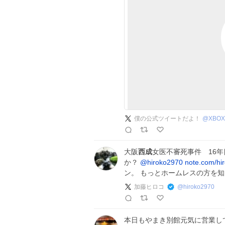
僕の公式ツイートだよ！
@
XBOX
大阪
西成
女医不審死事件 16
か？
@hiroko2970
note.com/hi
ン。 もっとホームレスの方を
加藤ヒロコ
@
hiroko2970
本日もやまき別館元気に営業し