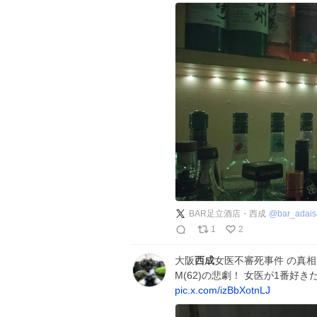
BAR足立酒店・西成
@
bar_adais
1
2
大阪
西成
女医不審死事件 の真相
M(62)の悲劇！ 女医が1番好
pic.x.com/izBbXotnLJ