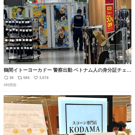
数
鶴間イトーヨーカドー 警察出動 ベトナム人の身分証チェッ
クを開店前に実施、店内まで見張りにきてます。不法滞在
38
584
3,574
返
リ
い
者は覚悟してお越しください。
4時間前
信
ポ
い
数
ス
ね
ト
数
数