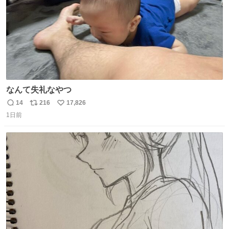
なんて失礼なやつ
14
216
17,826
返
リ
い
1日前
信
ポ
い
数
ス
ね
ト
数
数