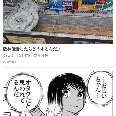
阪神優勝したらどうするんだよ…
145
3,476
44,656
返
リ
い
22時間前
信
ポ
い
数
ス
ね
ト
数
数