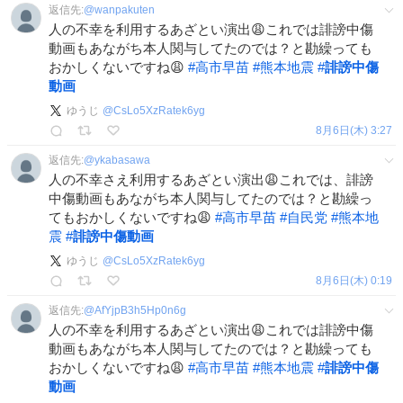
返信先:
@
wanpakuten
人の不幸を利用するあざとい演出😩これでは誹謗中傷
動画もあながち本人関与してたのでは？と勘繰っても
おかしくないですね😩
#
高市早苗
#
熊本地震
#
誹謗中傷
動画
ゆうじ
@
CsLo5XzRatek6yg
8月6日(木) 3:27
返信先:
@
ykabasawa
人の不幸さえ利用するあざとい演出😩これでは、誹謗
中傷動画もあながち本人関与してたのでは？と勘繰っ
てもおかしくないですね😩
#
高市早苗
#
自民党
#
熊本地
震
#
誹謗中傷動画
ゆうじ
@
CsLo5XzRatek6yg
8月6日(木) 0:19
返信先:
@
AfYjpB3h5Hp0n6g
人の不幸を利用するあざとい演出😩これでは誹謗中傷
動画もあながち本人関与してたのでは？と勘繰っても
おかしくないですね😩
#
高市早苗
#
熊本地震
#
誹謗中傷
動画