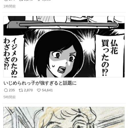
返
リ
い
1時間前
信
ポ
い
数
ス
ね
ト
数
数
いじめられっ子が強すぎると話題に
235
2,870
54,641
返
リ
い
5時間前
信
ポ
い
数
ス
ね
ト
数
数