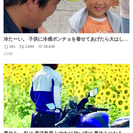
冷たーい。 子供に冷感ポンチョを着せてあげたら大はしゃ
ぎで喜んでくれました。 こんな素敵な代物を提供してくれ
361
3,899
58,646
返
リ
い
た山口県の恩師に感謝。
1日前
信
ポ
い
数
ス
ね
ト
数
数