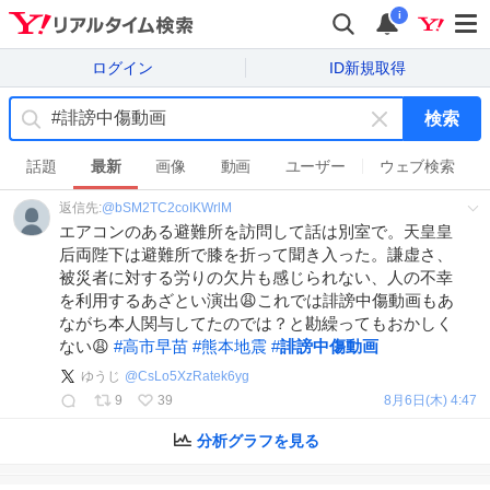
i
ログイン
ID新規取得
検索
キ
ー
話題
最新
画像
動画
ユーザー
ウェブ検索
ワ
返信先:
@
bSM2TC2coIKWrlM
ー
エアコンのある避難所を訪問して話は別室で。天皇皇
ド
后両陛下は避難所で膝を折って聞き入った。謙虚さ、
を
被災者に対する労りの欠片も感じられない、人の不幸
消
を利用するあざとい演出😩これでは誹謗中傷動画もあ
す
ながち本人関与してたのでは？と勘繰ってもおかしく
ない😩
#
高市早苗
#
熊本地震
#
誹謗中傷動画
ゆうじ
@
CsLo5XzRatek6yg
9
39
8月6日(木) 4:47
分析グラフを見る