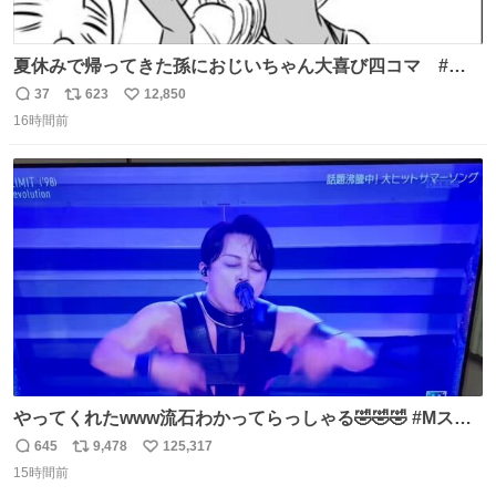
夏休みで帰ってきた孫におじいちゃん大喜び四コマ #四
コマ漫画 #Web漫画 #漫画が読めるハッシュタグ
37
623
12,850
返
リ
い
16時間前
信
ポ
い
数
ス
ね
ト
数
数
やってくれたwww流石わかってらっしゃる🤣🤣🤣 #Mステ
#西川貴教
645
9,478
125,317
返
リ
い
15時間前
信
ポ
い