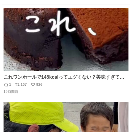
習慣に欠かせないものだった。 当時の香水は、現在私たち
数
ス
ね
が知る香水よりも単純な組成で、その大部分は薔薇、菫、
ト
数
数
ベルガモット、
これワンホールで145kcalってエグくない？美味すぎて毎
日食べてるけど、次の日体重測ったら痩せてるの嬉しすぎ
1
107
926
返
リ
い
る😭 レシピリプ⬇️
19時間前
信
ポ
い
数
ス
ね
ト
数
数