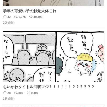
学年の可愛い子の触覚大体これ
42
1,076
40,403
返
リ
い
20時間前
信
ポ
い
数
ス
ね
ト
数
数
ちいかわタイトル回収マジ！！！！！！？？？？？？
28
897
9,401
返
リ
い
13時間前
信
ポ
い
数
ス
ね