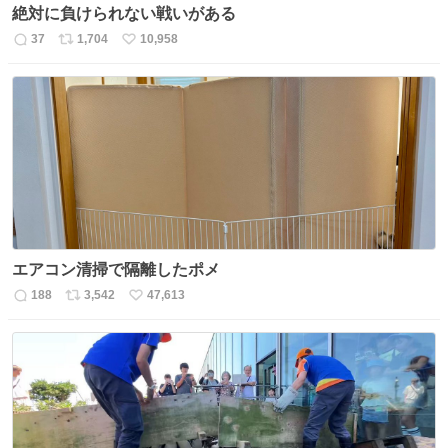
絶対に負けられない戦いがある
37
1,704
10,958
返
リ
い
信
ポ
い
数
ス
ね
ト
数
数
エアコン清掃で隔離したポメ
188
3,542
47,613
返
リ
い
信
ポ
い
数
ス
ね
ト
数
数