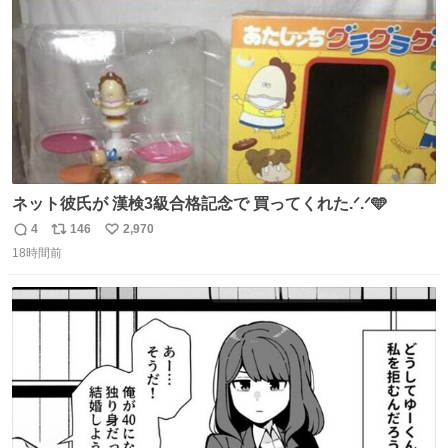
数
認を実施」と説明した。
ネット彼氏が 漢検3級合格記念で 買ってくれた.ᐟ.ᐟ🩵
4
146
2,970
返
リ
い
18時間前
信
ポ
い
数
ス
ね
ト
数
数