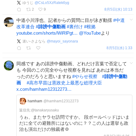
ゆうじ
@
CsLo5XzRatek6yg
2
9
8月5日(水) 10:13
中道小川淳也、記者からの質問に目が泳ぎ動揺
#
中道
改革連合
#
誹謗中傷動画
#
裏付け
#
根拠
youtube.com/shorts/WiRlPgt…
@YouTube
より
迷い-さよなら
@
mayoi_sayonara
8月5日(水) 1:33
同感です あの誹謗中傷動画、どれだけ言葉で否定して
も 今回のこの完全やらせ視察を見れば あれは本当だ
ったのだろうと思いますね
#
やらせ視察
#
誹謗中傷動
画
#
高市早苗は憲政史上最悪な総理大臣
x.com/hamham12312273…
hamham
@hamham12312273
返信先:@
tanakaryusaku
うゎ、またヤラセ訪問ですか。 段ボールベッドはいま
だに全ての避難所にはないのに？？この人は選挙も政
治も演出だけの独裁者💢