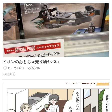
数
ス
ね
ト
数
数
イオンのおもちゃ売り場ヤバい
11
431
5,296
返
リ
い
17時間前
信
ポ
い
数
ス
ね
ト
数
数