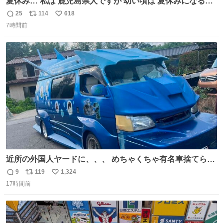
夏休み… 私は 鹿児島県人ですが 幼い頃は 夏休みになると
母の郷… 山梨へ遊びに行くのが楽しみでした 母の実家へ 1
25
114
618
返
リ
い
ヶ月近く泊まって … … 今の私は 医療従事者 お盆休み？ﾅﾆ
7時間前
信
ポ
い
ｿﾚｵｲｼｲﾉ?(笑 … … 子どもの頃 山梨で見た ひまわり畑の風
数
ス
ね
景 淡い記憶 そんな思い出の風景… ありますか？
ト
数
数
近所の外国人ヤードに、、、 めちゃくちゃ有名車捨てられ
てました😭 外装ぼろぼろだし、、 中も何にも残ってない
9
119
1,324
返
リ
い
し、、 可哀想に😢😢 今まで数十年お疲れ様でした、、 #バ
17時間前
信
ポ
い
ニング #当時 #廃車 #勿体無い
数
ス
ね
ト
数
数