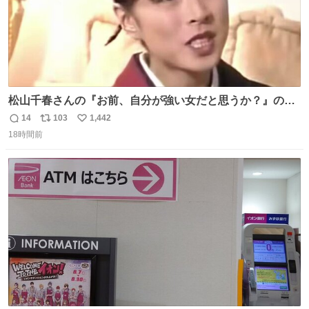
松山千春さんの『お前、自分が強い女だと思うか？』の一
言で… 中森明菜さんが思わず本音をこぼす瞬間😭
14
103
1,442
返
リ
い
18時間前
信
ポ
い
数
ス
ね
ト
数
数