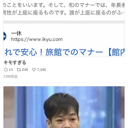
数
キモすぎる
13
248
7,346
返
リ
い
23時間前
信
ポ
い
数
ス
ね
ト
数
数