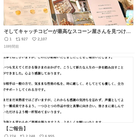
そしてキャッチコピーが最高なスコーン屋さんを見つけて
しまったので思わず買い込んでしまった。スコーンなんて
1
927
2,107
返
リ
い
パッサパサなほどええですからね。
18時間前
信
ポ
い
数
ス
ね
ト
数
数
【ご報告】
274
2,248
6,955