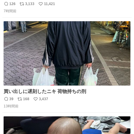
（下り線）の復旧作業を行っています。 タイムラプス動画
126
3,133
11,421
返
リ
い
で、段差が生じた橋桁をジャッキアップしている様子をご
7時間前
信
ポ
い
紹介します。 引き続き、早期復旧に向けて着実に工事を進
数
ス
ね
めてまいります。 #NEXCO西日本 #熊本地震
ト
数
数
買い出しに遅刻したニキ 荷物持ちの刑
39
168
3,437
返
リ
い
13時間前
信
ポ
い
数
ス
ね
ト
数
数