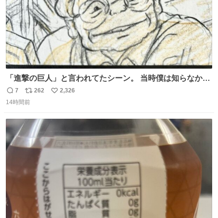
「進撃の巨人」と言われてたシーン。 当時僕は知らなかっ
たのですが、今見るとすごく「進撃の巨人」ですね。。
7
262
2,326
返
リ
い
14時間前
信
ポ
い
数
ス
ね
ト
数
数