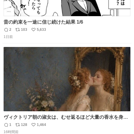
昔の約束を一途に信じ続けた結果 1/6
2
103
5,633
返
リ
い
1日前
信
ポ
い
数
ス
ね
ト
数
数
ヴィクトリア朝の淑女は、むせ返るほど大量の香水を身に
つけるものではないとされていた。それでも香水は、髪や
1
128
1,464
返
リ
い
肌の手入れと同じくらい、ヴィクトリア朝の女性達の美容
16時間前
信
ポ
い