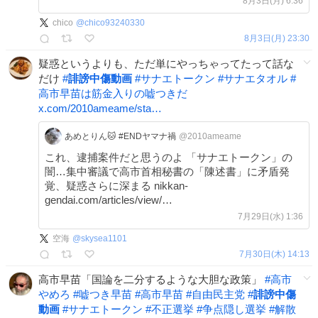
8月3日(月) 6:36
chico
@
chico93240330
8月3日(月) 23:30
疑惑というよりも、ただ単にやっちゃってたって話な
だけ
#
誹謗中傷動画
#
サナエトークン
#
サナエタオル
#
高市早苗は筋金入りの嘘つきだ
x.com/2010ameame/sta…
あめとりん🐱 #ENDヤマナ禍
@2010ameame
これ、逮捕案件だと思うのよ 「サナエトークン」の
闇…集中審議で高市首相秘書の「陳述書」に矛盾発
覚、疑惑さらに深まる nikkan-
gendai.com/articles/view/…
7月29日(水) 1:36
空海
@
skysea1101
7月30日(木) 14:13
高市早苗「国論を二分するような大胆な政策」
#
高市
やめろ
#
嘘つき早苗
#
高市早苗
#
自由民主党
#
誹謗中傷
動画
#
サナエトークン
#
不正選挙
#
争点隠し選挙
#
解散