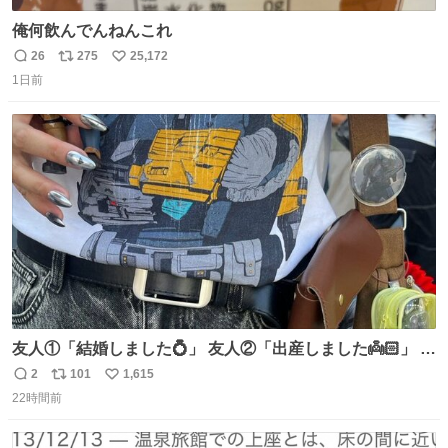
俺何飲んでんねんこれ
26
275
25,172
返
リ
い
1日前
信
ポ
い
数
ス
ね
ト
数
数
友人①「結婚しました💍」 友人②「出産しました👼🏻」 友
人③「マイホーム建てました🏡」 私「どハマりしたヴィズ
2
101
1,615
返
リ
い
ラ家の末裔に心狂わされました」
22時間前
信
ポ
い
数
ス
ね
ト
数