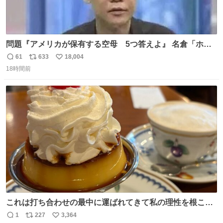
問題『アメリカが保有する空母 5つ答えよ』 名倉「ホン
マごめん、日本」
61
633
18,004
返
リ
い
18時間前
信
ポ
い
数
ス
ね
ト
数
数
これは打ち合わせの最中に運ばれてきて私の理性を根こそ
ぎ奪い去ったプリンの写真です。
1
227
3,364
返
リ
い