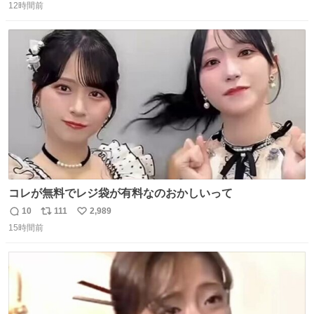
12時間前
信
ポ
い
数
ス
ね
ト
数
数
コレが無料でレジ袋が有料なのおかしいって
10
111
2,989
返
リ
い
15時間前
信
ポ
い
数
ス
ね
ト
数
数