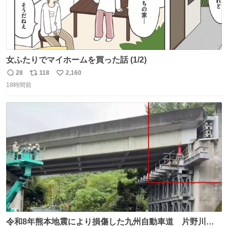
女ふたりでマイホームを買った話 (1/2)
28
118
2,160
返
リ
い
18時間前
信
ポ
い
数
ス
ね
ト
数
数
令和8年熊本地震により損傷した九州自動車道 片野川橋