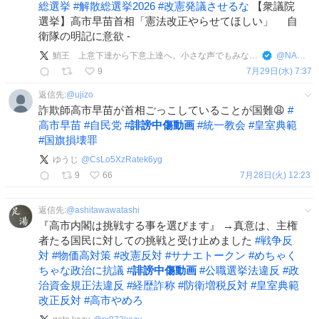
総選挙
#
解散総選挙2026
#
改憲発議させるな
【衆議院
選挙】高市早苗首相「憲法改正やらせてほしい」 自
衛隊の明記に意欲 -
鮹王 上意下達から下意上達へ。小さな声でもみなで。同調圧力に屈せずにじぶんの感性を信じて行動しよう。
@
NAMAENAKI
9
7月29日(水) 7:37
返信先:
@
ujizo
詐欺師高市早苗が首相ごっこしていることが国難😩
#
高市早苗
#
自民党
#
誹謗中傷動画
#
統一教会
#
皇室典範
#
国旗損壊罪
ゆうじ
@
CsLo5XzRatek6yg
9
66
7月28日(火) 12:23
返信先:
@
ashitawawatashi
『高市内閣は挑戦する事を選びます』 →真意は、主権
者たる国民に対しての挑戦と受け止めました
#
戦争反
対
#
物価高対策
#
改憲反対
#
サナエトークン
#
めちゃく
ちゃな政治に抗議
#
誹謗中傷動画
#
公職選挙法違反
#
政
治資金規正法違反
#
経歴詐称
#
防衛増税反対
#
皇室典範
改正反対
#
高市やめろ