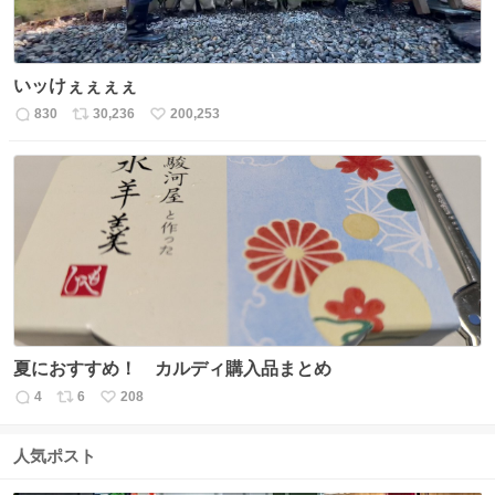
いッけぇぇぇぇ
830
30,236
200,253
返
リ
い
信
ポ
い
数
ス
ね
ト
数
数
夏におすすめ！ カルディ購入品まとめ
4
6
208
返
リ
い
信
ポ
い
数
ス
ね
人気ポスト
ト
数