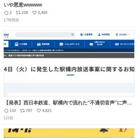
いや悪意wwwww
2
238
2,400
返
リ
い
17時間前
信
ポ
い
数
ス
ね
ト
数
数
【発表】西日本鉄道、駅構内で流れた“不適切音声”に声明
「被害届も検討」 news.livedoor.com/article/detail… 4日
132
707
4,821
返
リ
い
に西鉄福岡（天神）駅および薬院駅で発生した駅構内放送
1日前
信
ポ
い
事案について声明を公表した。「第三者によって駅構内放
数
ス
ね
送設備に外部から不正に音声が流された可能性も含めて確
ト
数