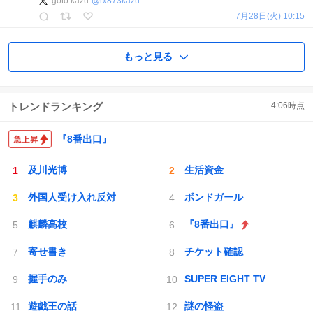
goto kazu
@
rx873kazu
7月28日(火) 10:15
もっと見る
トレンドランキング
4:06
時点
『8番出口』
及川光博
生活資金
外国人受け入れ反対
ボンドガール
麒麟高校
『8番出口』
寄せ書き
チケット確認
握手のみ
SUPER EIGHT TV
遊戯王の話
謎の怪盗