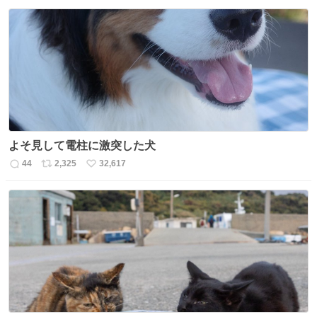
よそ見して電柱に激突した犬
44
2,325
32,617
返
リ
い
信
ポ
い
数
ス
ね
ト
数
数