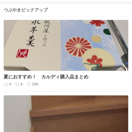
つぶやきピックアップ
夏におすすめ！ カルディ購入品まとめ
4
6
208
返
リ
い
信
ポ
い
数
ス
ね
ト
数
数