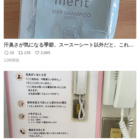
汗臭さが気になる季節、スースーシート以外だと、これが
とにかくスッキリする。2年くらい前に #生活は踊る で紹
10
135
2,065
返
リ
い
介したやつ。おじさんにもおばさんにもオススメだ。ドラ
12時間前
信
ポ
い
ストに売ってるぞ。ドライシャンプーって書いてあるけど
数
ス
ね
汗拭きシートみたいなもの。耳裏襟足首筋がんがん拭いて
ト
数
数
汗臭不安を解消。