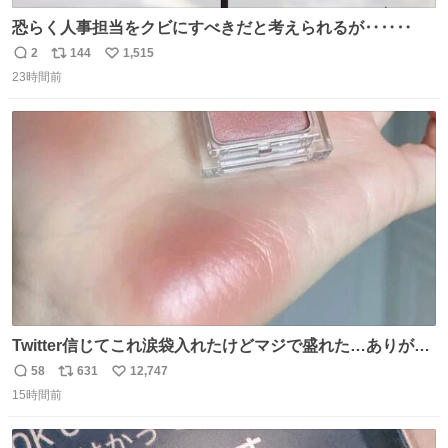
恐らく人事担当をクビにすべきだと考えられるが‥‥‥
2
144
1,515
返
リ
い
23時間前
信
ポ
い
数
ス
ね
ト
数
数
Twitter信じてこれ涙袋入れたけどマジで盛れた…ありがと
う…
58
631
12,747
返
リ
い
15時間前
信
ポ
い
数
ス
ね
ト
数