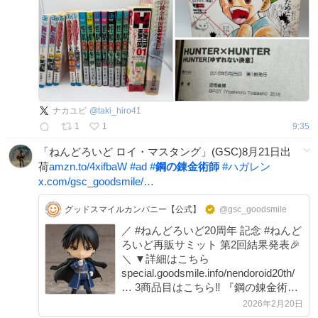
ナカユビ
@
taki_hiro41
1
1
9:35
「ねんどろいど ロイ・マスタング」(GSC)8月21日出
荷
amzn.to/4xifbaW
#
ad
#
鋼の錬金術師
#
ハガレン
x.com/gsc_goodsmile/…
グッドスマイルカンパニー【公式】
@gsc_goodsmile
／ #ねんどろいど20周年 記念 #ねんど
ろいど再販サミット 第2回結果発表🎉
＼ ▼詳細はこちら
special.goodsmile.info/nendoroid20th/
… 3商品目はこちら‼️ 『鋼の錬金術師
FULLMETAL ALCHEMIST』 No.823
2026年2月20日
ロイ・マスタング