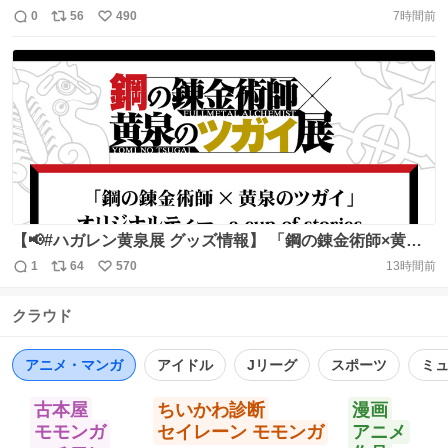
9/2㊌) 開催まであと6日‼ ＼ 会場にはガブリエルの立体
0
56
490
7時間前
返
リ
い
展示が登場👀✨ 迫力のある立体展示の数々をぜひお楽しみ
信
ポ
い
に！ ▼#ハガレン黄泉展 詳細はこちら
数
ス
ね
https://t.co/qlEKaX7hnR https://t.co/1DiO3BKsLe
ト
数
数
【📢#ハガレン黄泉展 グッズ情報】 「鋼の錬金術師×黄泉
のツガイ」 オリジナルティー ~a cup of stories~ （2個＆
1
64
570
13時間前
返
リ
い
ランダムステッカー入り） ￣￣￣￣￣￣￣￣￣￣￣￣￣￣
信
ポ
い
￣￣ https://t.co/pIE6R6PHoE
クラウド
数
ス
ね
ト
数
数
アニメ・マンガ
アイドル
Jリーグ
スポーツ
ミ
古本屋
ちいかわ診断
漫画
モモンガ
セイレーン モモンガ
アニメ