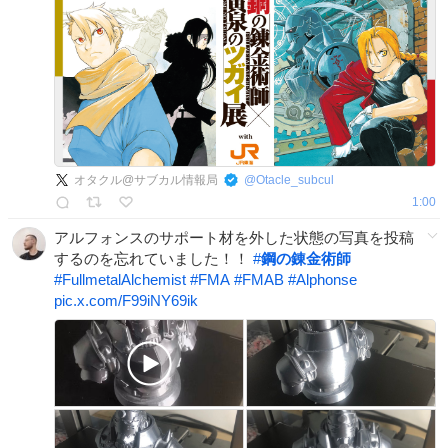
オタクル@サブカル情報局
@
Otacle_subcul
1:00
アルフォンスのサポート材を外した状態の写真を投稿
するのを忘れていました！！
#
鋼の錬金術師
#
FullmetalAlchemist
#
FMA
#
FMAB
#
Alphonse
pic.x.com/F99iNY69ik