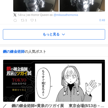
𝕊𝟘𝕣𝕒 | ʚɞ Horror Queen ʚɞ
@
mikasathemonia
1
1
0:48
もっと見る
鋼の錬金術師
の人気ポスト
／ 鋼の錬金術師×黄泉のツガイ展 東京会場(8/13㊍－