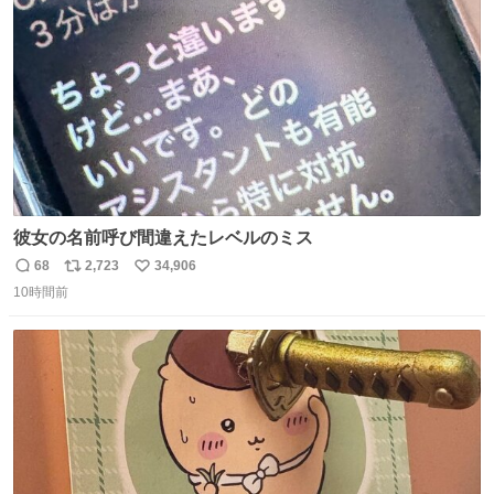
数
彼女の名前呼び間違えたレベルのミス
68
2,723
34,906
返
リ
い
10時間前
信
ポ
い
数
ス
ね
ト
数
数