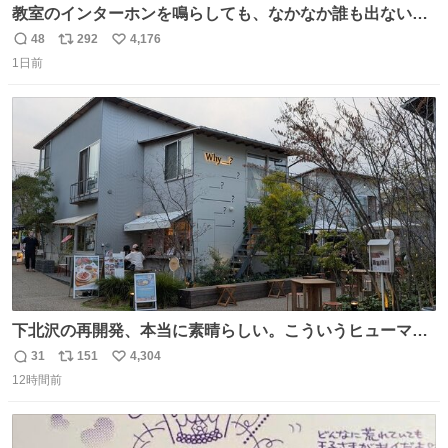
教室のインターホンを鳴らしても、なかなか誰も出ないこ
とがあります…。 もしかすると「電話の出方」に困ってい
48
292
4,176
返
リ
い
るのかもしれません。 そこで「何を話せばいいか」が見え
1日前
信
ポ
い
る手引きを用意して、安心して電話に出られるようにしま
数
ス
ね
す。 インターホンの応対も大切なコミュニケーションの学
ト
数
数
びです。
下北沢の再開発、本当に素晴らしい。こういうヒューマン
スケールの開発がいいんだよ。
31
151
4,304
返
リ
い
12時間前
信
ポ
い
数
ス
ね
ト
数