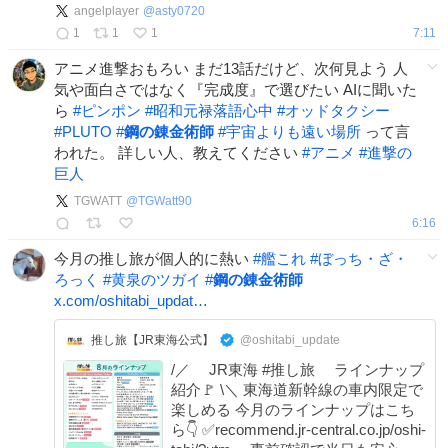
angelplayer
@
asty0720
goodsmile.com/ja/product/444… #ねん
1
1
1
7:11
どろいど #鋼の錬金術師 #ハガレン
アニメ進撃おもろい まだ13話だけど、次何見よう 人
気や面白さではなく『完成度』で選びたい AIに聞いた
ら
#
ピンポン
#
昭和元禄落語心中
#
オッドタクシー
#
PLUTO
#
鋼の錬金術師
#
宇宙よりも遠い場所
って言
われた。 詳しい人、教えてください
#
アニメ
#
進撃の
巨人
TGWATT
@
TGWatt90
6:16
今月の推し旅が個人的に熱い
#
艦これ
#
ぼっち・ざ・
ろっく
#
黄泉のツガイ
#
鋼の錬金術師
x.com/oshitabi_updat…
推し旅【JR東海公式】
@oshitabi_update
/／ JR東海 #推し旅 ラインナップ
紹介🚩 \＼ 東海道新幹線の車内限定で
楽しめる 今月のラインナップはこち
ら👇 ✅recommend.jr-central.co.jp/oshi-