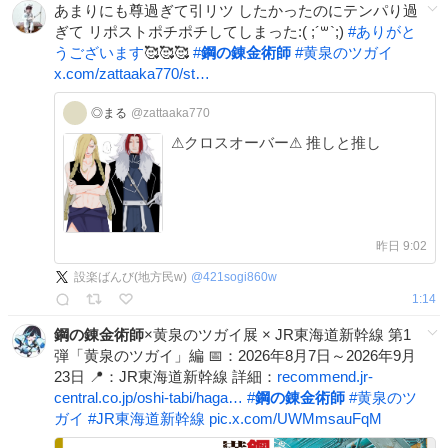
あまりにも尊過ぎて引リツ したかったのにテンパり過
ぎて リポストポチポチしてしまった:( ;´꒳`;)
#
ありがと
うございます
🥰🥰🥰
#
鋼の錬金術師
#
黄泉のツガイ
x.com/zattaaka770/st…
◎まる
@zattaaka770
⚠クロスオーバー⚠ 推しと推し
昨日 9:02
設楽ばんび(地方民w)
@
421sogi860w
1:14
鋼の錬金術師
×黄泉のツガイ展 × JR東海道新幹線 第1
弾「黄泉のツガイ」編 📅：2026年8月7日～2026年9月
23日 📍：JR東海道新幹線 詳細：
recommend.jr-
central.co.jp/oshi-tabi/haga…
#
鋼の錬金術師
#
黄泉のツ
ガイ
#
JR東海道新幹線
pic.x.com/UWMmsauFqM