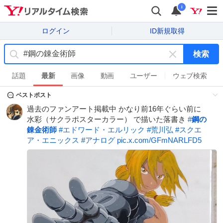
i
ログイン
ID新規取得
検索
キ
ー
話題
最新
画像
動画
ユーザー
ウェブ検索
ワ
ベストポスト
ー
ド
過去のファンアート掲載中 かなり前16年ぐらい前に
を
水彩（サクラポスターカラー） で描いた落書き
#
鋼の
消
錬金術師
#
エドワード・エルリック
#
荒川弘
#
スクエ
す
ア・エニックス
#
アナログ
pic.x.com/GFmNARLFD5