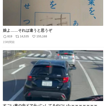
娘よ……それは違うと思うぞ
819
14,535
155,168
返
リ
い
15時間前
信
ポ
い
数
ス
ね
ト
数
数
すごい車の内ドア台パンしてるやついたｗｗｗｗｗｗｗｗ