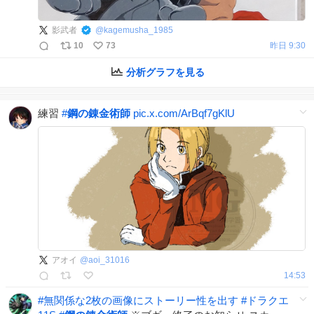
影武者
@
kagemusha_1985
10
73
昨日 9:30
分析グラフを見る
練習
#
鋼の錬金術師
pic.x.com/ArBqf7gKlU
アオイ
@
aoi_31016
14:53
#
無関係な2枚の画像にストーリー性を出す
#
ドラクエ