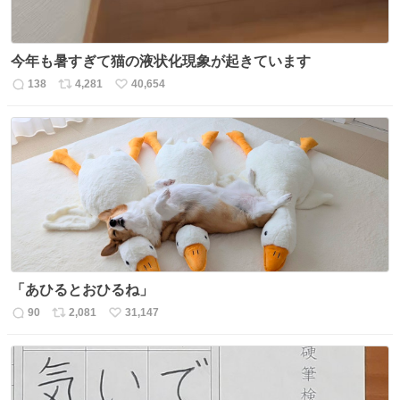
今年も暑すぎて猫の液状化現象が起きています
138
4,281
40,654
返
リ
い
信
ポ
い
数
ス
ね
ト
数
数
「あひるとおひるね」
90
2,081
31,147
返
リ
い
信
ポ
い
数
ス
ね
ト
数
数