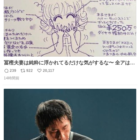
数
冨樫夫妻は純粋に浮かれてるだけな気がするな〜 全アはこ
こに自分の市場価値的なものを上乗せするので、 すっぴん
239
922
20,117
返
リ
い
＆寝起きのボサボサ頭でも「今日も可愛いね」が止まらな
14時間前
信
ポ
い
い。放っておくと永遠に髪撫でてきて作業進まない()
数
ス
ね
156cm40kg、年中日焼け止めとお友達の私より綺麗な手や
ト
数
数
めてもろて とか言う