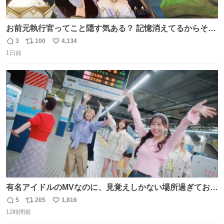
お前元執行官ってこと隠す気ある？ 記憶消えてるからそん
な考えに至らないだろうけどさ…
3
100
4,134
返
リ
い
1日前
信
ポ
い
数
ス
ね
ト
数
数
有名アイドルのMVなのに、見覚えしかない場所過ぎておも
ろいな
5
205
1,816
返
リ
い
12時間前
信
ポ
い