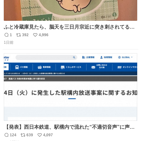
ふと冷蔵庫見たら、脳天を三日月宗近に突き刺されてるく
りまんじゅうパイセンが
1
392
4,996
返
リ
い
1日前
信
ポ
い
数
ス
ね
ト
数
数
【発表】西日本鉄道、駅構内で流れた“不適切音声”に声明
「被害届も検討」 news.livedoor.com/article/detail… 4日
124
639
4,097
返
リ
い