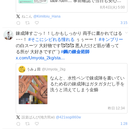
tabi/?utm… 事前確認で当日も安心🚅
推し旅コンテンツご利用時の設定が正
8月4日(火) 5:00
しいか確認できる「利用環境の確認ペ
ねこん
@
Kimitoiu_Hana
ージ」もお忘れなく👀✨ ✅oshi-
3:15
tabi.voistock.com/env-check/
錬成陣すごっ！！しかもしっかり 両手に書かれてはる
ｰｰｰ！
#
そこにシビれる憧れる
ぅぅーー！
#
キンブリー
の白スーツ 大好物です🥰🥰🥰 悪人だけど筋が通って
る所が 大好きです(*´`)
#
鋼の錬金術師
x.com/Umyota_2kg/sta…
うみょ田
@Umyota_2kg
なんと、水性ペンで錬成陣を書いてい
るため右の錬成陣はガタガタだし手を
洗うと消えてしまう金鰤
昨日 12:34
設楽ばんび(地方民w)
@
421sogi860w
1:28