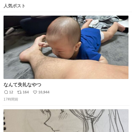
数
ス
ね
人気ポスト
ト
数
数
なんて失礼なやつ
12
164
10,944
返
リ
い
17時間前
信
ポ
い
数
ス
ね
ト
数
数