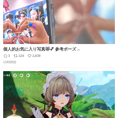
個人的お気に入り写真😻💕 参考ポーズ→
3
124
2,839
返
リ
い
10時間前
信
ポ
い
数
ス
ね
ト
数
数