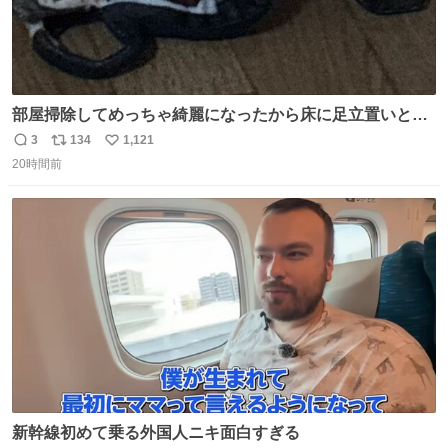
部屋掃除してめっちゃ綺麗になったから床に足立置いとい
たら家族にまだゴミ残ってるよって言われて神
3
134
1,121
返
リ
い
20時間前
信
ポ
い
数
ス
ね
ト
数
数
新幹線初めて乗る外国人ニキ面白すぎる