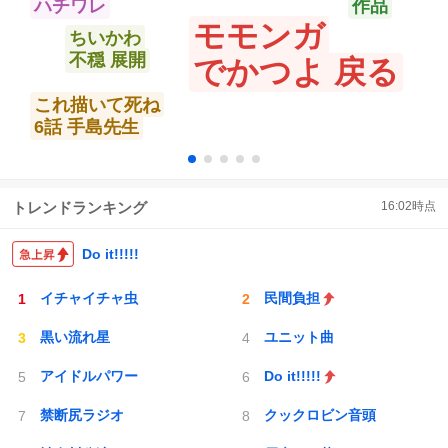
ハチワレ
作品
モモンガ
ちいかわ
不穏 展開
でかつよ 戻る
これ描いて死ね
6話 手島先生
トレンドランキング
16:02
時点
Do it!!!!!
イチャイチャ虫
民間負担
黒い流れ星
ユニット曲
アイドルパワー
Do it!!!!!
禁断尻ラジオ
クックロビン音頭