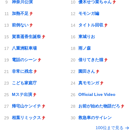
神奈川公演
優木せつ菜ちゃん
加熱不足
モモンガ編
前例ない
タイトル回収
賀喜遥香生誕祭
東城りお
八重洲駐車場
雨ノ森
電話のシーン
借りてきた猫
非常に残念
園田さん
こども家庭庁
真モモンガ
Mステ出演
Official Live Video
帰宅山ケンイチ
お前が始めた物語だろ
相葉リミックス
救急車のサイレン
100位まで見る