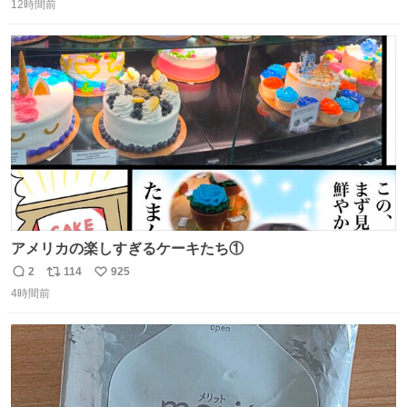
に西鉄福岡（天神）駅および薬院駅で発生した駅構内放送
12時間前
信
ポ
い
事案について声明を公表した。「第三者によって駅構内放
数
ス
ね
送設備に外部から不正に音声が流された可能性も含めて確
ト
数
数
認を実施」と説明した。
アメリカの楽しすぎるケーキたち①
2
114
925
返
リ
い
4時間前
信
ポ
い
数
ス
ね
ト
数
数