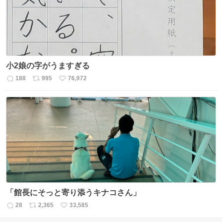
小2娘の字がうますぎる
188
995
76,972
返
リ
い
信
ポ
い
数
ス
ね
ト
数
数
「館長にそっと寄り添うキナコさん」
28
2,365
33,585
返
リ
い
信
ポ
い