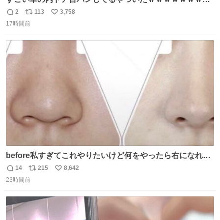
ｗｗｗｗｗｗ
2
113
3,758
返
リ
い
17時間前
信
ポ
い
数
ス
ね
ト
数
数
before私すぎてこれやりたいけど何をやったら右になれる
の
14
215
8,642
返
リ
い
23時間前
信
ポ
い
数
ス
ね
ト
数
数