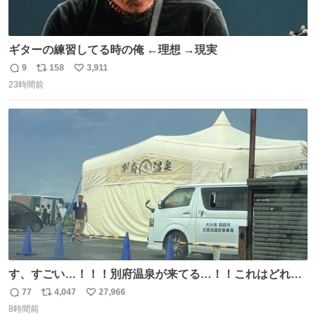
ギターの練習してる時の俺 ←理想 →現実
9
158
3,911
返
リ
い
23時間前
信
ポ
い
数
ス
ね
ト
数
数
す、すごい…！！！別府温泉が来てる…！！これはどれぐ
らい待つんだろう…
77
4,047
27,966
返
リ
い
8時間前
信
ポ
い