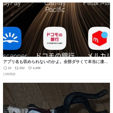
数
ス
ね
ト
数
数
アプリ名も収められないのかよ。全部ダサくて本当に凄
い。 https://t.co/LemyLGyVkR
10
502
4,498
返
リ
い
13時間前
信
ポ
い
数
ス
ね
ト
数
数