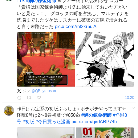
11S
#
鋼の錬金術師
※ブギー終了のお知らせ スカー
「貴様は国家錬金術師より先に始末しておいた方がい
いと見た…！」 グロッタの町を占拠し、マルティナを
洗脳までしたツケは…スカーに破壊の右腕で潰される
と言う末路だった
pic.x.com/rhf2kr5ulA
ジン
@
QB_yurusan
13:20
昨日はお宝系の初版ぶらしょ♪ ボチボチやってます✨
怪獣8号は2〜8巻初版で¥850👍
#
鋼の錬金術師
#
怪獣8
号
#
初版
#
今日買った漫画
pic.x.com/girdARP74h