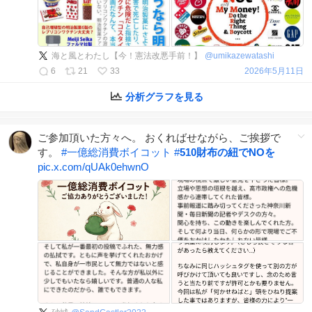
海と風とわたし【今！憲法改悪手前！】
@
umikazewatashi
6
21
33
2026年5月11日
分析グラフを見る
ご参加頂いた方々へ。 おくればせながら、ご挨拶で
す。
#
一億総消費ボイコット
#
510財布の紐でNOを
pic.x.com/qUAk0ehwnO