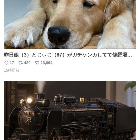
昨日娘（3）とじぃじ（67）がガチケンカしてて修羅場だ
ったんだけど、ふぉるては可能な限り平たくなってまし
17
480
13,064
返
リ
い
た。犬が1番空気読める。
15時間前
信
ポ
い
数
ス
ね
ト
数
数