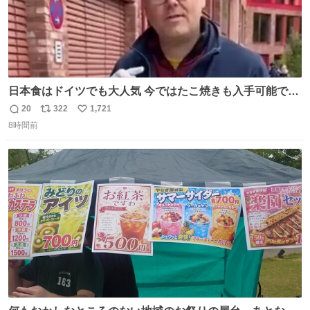
日本食はドイツでも大人気 今ではたこ焼きも入手可能です
が、🥑や🌽、ウィンナーや枝豆などが入っているオリジナ
20
322
1,721
返
リ
い
ルたこ焼きへと進化 大使館の広報課長ハインリッヒは、日
8時間前
信
ポ
い
本でたこ焼きに心奪われ、ベルリンにいたときには出店で
数
ス
ね
焼いてました👏（ええ笑顔や） #たこ焼きの日
ト
数
数