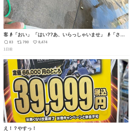
客👴「おい」 「はい??あ、いらっしゃいませ」 👴「さっ
きからずっと水出しっぱなしでもったいないだろ」 「静電
83
790
8,474
返
リ
い
気を逃がし、熱くなった地面の温度を下げ、引火事故の防
1日前
信
ポ
い
止の為必要な作業です」 👴「水不足の昨今にもったいない
数
ス
ね
ことをするな!!」 それでは歌います、聞いてください 「井
ト
数
数
戸水」
え！？やすっ！