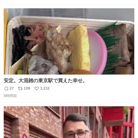
instagram.com/bcjoaillerie/
数
ス
ね
ト
数
数
安定。大混雑の東京駅で買えた幸せ。
27
109
3,332
返
リ
い
8時間前
信
ポ
い
数
ス
ね
ト
数
数