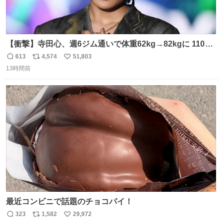
【衝撃】寺田心、週6ジム通いで体重62kg→82kgに 110kg
のベンチプレス持ち上げる姿披露
613
4,574
51,803
返
リ
い
news.livedoor.com/article/detail… 元々自重のみだった
13時間前
信
ポ
い
が、更に筋肉を大きくするためジム通いを開始。筋肉増量
数
ス
ね
のためおにぎり10個、ゼリー飲料3～4本、パスタと毎日4
ト
数
数
千kcalオーバーの食事を摂取し、増量したという。
最近コンビニで話題のチョコパイ！
323
1,582
29,972
返
リ
い