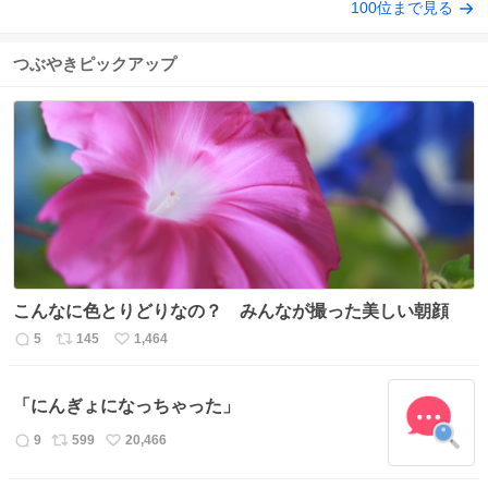
100位まで見る
つぶやきピックアップ
こんなに色とりどりなの？ みんなが撮った美しい朝顔
5
145
1,464
返
リ
い
信
ポ
い
数
ス
ね
「にんぎょになっちゃった」
ト
数
数
9
599
20,466
返
リ
い
信
ポ
い