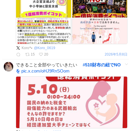
Koro🐾
@
Koro_0619
15
20
2026年5月8日
できること全部やっていきたい
#
510財布の紐でNO
を
pic.x.com/oHJ9RnSOom