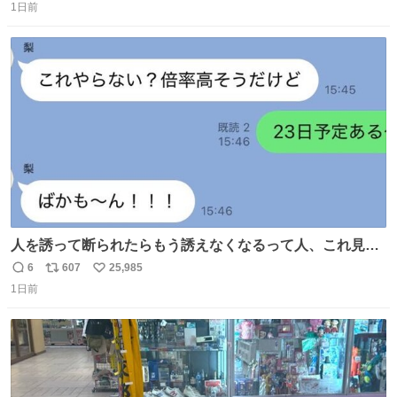
1日前
信
ポ
い
数
ス
ね
ト
数
数
人を誘って断られたらもう誘えなくなるって人、これ見て
元気出してほしい
6
607
25,985
返
リ
い
1日前
信
ポ
い
数
ス
ね
ト
数
数