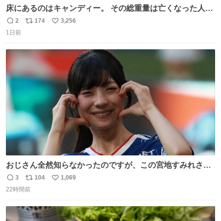
床にあるのはキャンディー。 その総重量は亡くなった人と
同等の重さだそうです。 鑑賞者は一つ持ち帰れますが、亡
2
174
3,256
返
リ
い
くなった人の一部を持ち帰っているような感覚になりまし
1日前
信
ポ
い
た。 勇気を出して口に入れたら、ハッカ味😳✨ #ポーラ美
数
ス
ね
術館
ト
数
数
おじさん全然知らなかったのですが、この宮地すみれさん
（日向坂46）はマリサポだったのですね。 カメラ目線でに
3
104
1,069
返
リ
い
っこりしていただいたので撮影したものの、全然誰だか知
22時間前
信
ポ
い
りませんでした。 マリサポらしいのでこれからは名前覚え
数
ス
ね
ます！！
ト
数