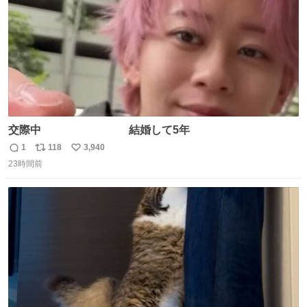
交際中 結婚して5年
1
118
3,940
返
リ
い
23時間前
信
ポ
い
数
ス
ね
ト
数
数