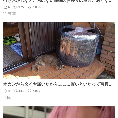
何もおかしなところのない地域のお祭りの屋台。あとなん
か割と聞き馴染みのあるBGMが流れてます #関広見まつり
6
975
2,038
返
リ
い
#関広見まつり2026
11時間前
信
ポ
い
数
ス
ね
ト
数
数
オカンからタイヤ届いたからここに置いといたって写真送
られてきたけど明らかに猫が邪魔くさそうな顔してて草
4
441
7,912
返
リ
い
1日前
信
ポ
い
数
ス
ね
ト
数
数