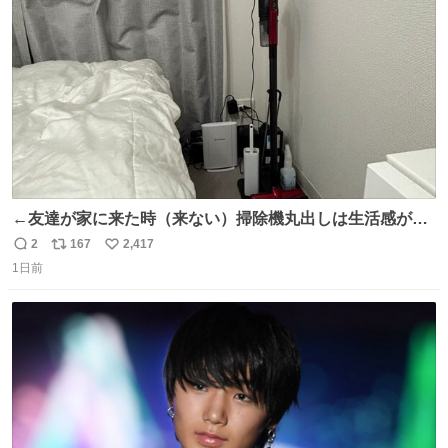
数
←友達が家に来た時（来ない）掃除機丸出しは生活感が出
てかっこ悪いなぁ →せや
2
167
2,417
返
リ
い
1日前
信
ポ
い
数
ス
ね
ト
数
数