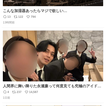
こんな加湿器あったらマジで欲しい…
13
122
794
返
リ
い
13時間前
信
ポ
い
数
ス
ね
ト
数
数
人間界に舞い降りた永瀬廉って何度見ても究極のアイドル
過ぎてずっと味する。美味い。
4
237
14,587
返
リ
い
1日前
信
ポ
い
数
ス
ね