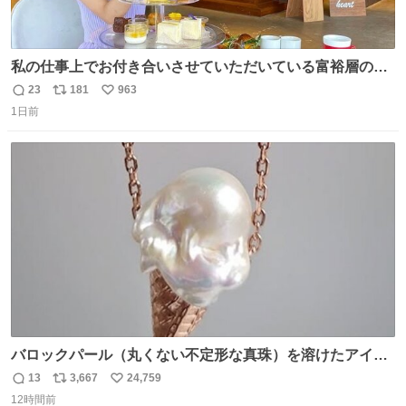
私の仕事上でお付き合いさせていただいている富裕層の社
長さん達は、こんな事しない。 こんな自慢は一切しない
23
181
963
返
リ
い
し、なんなら表に出てこない。 自分に自信がない半端モン
1日前
信
ポ
い
はブランドで自分を飾りキラキラ自慢をする。 #折田楓
数
ス
ね
#merchu
ト
数
数
バロックパール（丸くない不定形な真珠）を溶けたアイス
や飴玉、雲、アヒルに見立ててジュエリーデザイナー、
13
3,667
24,759
返
リ
い
Ben Choi 蔡俊文さんの作品。
12時間前
信
ポ
い