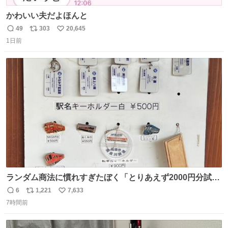
かわいい夫だよほんと
49
303
20,645
返
リ
い
1日前
信
ポ
い
数
ス
ね
ト
数
数
ランダム商法に慣れすぎたぼく「とりあえず2000円分試し
てみるか…」 駅員さん「どれが欲しいの？」 ぼく「えっ
6
1,221
7,633
返
リ
い
良いんですか？」 駅員さん「何が…？？」 やっぱランダム
7時間前
信
ポ
い
って悪い文化だ
数
ス
ね
わ！！！！！！！！！！！！！！！！！！！！
ト
数