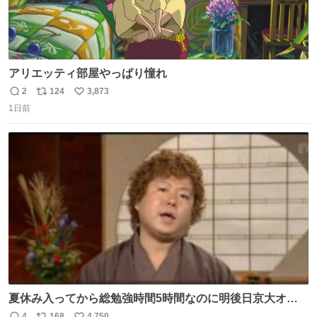
アリエッティ部屋やっぱり憧れ
2
124
3,873
返
リ
い
1日前
信
ポ
い
数
ス
ね
ト
数
数
夏休み入ってから総勉強時間5時間なのに明後日京大オー
プンで今これ
4
168
4,750