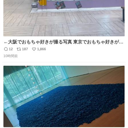
←大阪でおもちゃ好きが撮る写真 東京でおもちゃ好きが撮
る写真→
12
187
1,866
返
リ
い
10時間前
信
ポ
い
数
ス
ね
ト
数
数