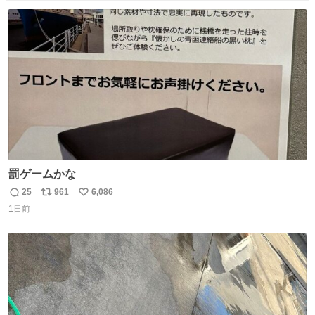
定商品で8月5日に発注が終了したため店舗に置いてあると
数
ス
ね
ころ少ないですが見つけたら即買いです🤩❣️
ト
数
数
罰ゲームかな
25
961
6,086
返
リ
い
1日前
信
ポ
い
数
ス
ね
ト
数
数