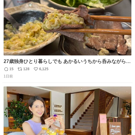
数
27歳独身ひとり暮らしでも あかるいうちから呑みながらキ
ッチンでひとり焼肉できてしあわせだもん՞ o̴̶̷̥ ̫ o̴̶̷̥ ՞
15
128
6,125
返
リ
い
1日前
信
ポ
い
数
ス
ね
ト
数
数