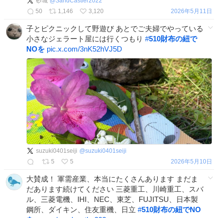
砂城
@
SandCastler2022
50
1,146
3,120
2026年5月11日
子とピクニックして野遊び あとでご夫婦でやっている
小さなジェラート屋には行くつもり
#
510財布の紐で
NOを
pic.x.com/3nK52hVJ5D
suzuki0401seiji
@
suzuki0401seiji
5
5
2026年5月10日
大賛成！ 軍需産業、本当にたくさんあります まだま
だあります続けてください 三菱重工、川崎重工、スバ
ル、三菱電機、IHI、NEC、東芝、FUJITSU、日本製
鋼所、ダイキン、住友重機、日立
#
510財布の紐でNO