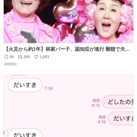
【火災から約1年】林家パー子、認知症が進行 難聴で夫・
ペーと「筆談」 news.livedoor.com/article/detail… パー子
26
260
1,693
返
リ
い
は以前からの難聴も悪化。大声での会話も通じないという
3時間前
信
ポ
い
が、ペーによると、「こっちが『バカか！』って言うとそ
数
ス
ね
れだけ分かる。『今なんて言った？』みたいな。始末が悪
ト
数
数
いんだ」と笑顔で語った。