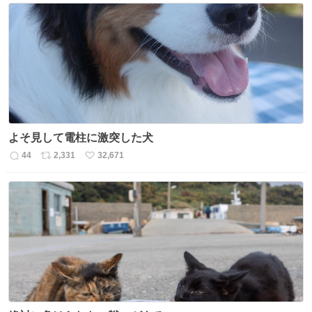
数
ス
ね
ト
数
数
よそ見して電柱に激突した犬
44
2,331
32,671
返
リ
い
信
ポ
い
数
ス
ね
ト
数
数