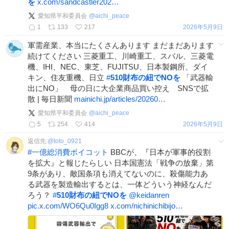
を
x.com/sandcastler202…
愛知県平和委員会
@
aichi_peace
1
133
217
2026年5月9日
軍需産業、本当にたくさんあります まだまだあります
続けてください 三菱重工、川崎重工、スバル、三菱電
機、IHI、NEC、東芝、FUJITSU、日本製鋼所、ダイ
キン、住友重機、日立
#
510財布の紐でNOを
「武器輸
出にNO」 母の日に大企業商品買い控え SNSで拡
散 | 毎日新聞
mainichi.jp/articles/20260…
愛知県平和委員会
@
aichi_peace
5
254
414
2026年5月9日
返信先:
@
toto_0921
#
一億総消費ボイコット
BBCが、『日本が軍事的役割
を拡大』と報じたらしい 日本国憲法「戦争の放棄」第
9条があり、敵国条項も消えてないのに、殺傷能力あ
る武器を製造輸出するとは、一体どういう神経なんだ
ろう？
#
510財布の紐でNOを
@keidanren
pic.x.com/WO6Qu0Igg8
x.com/nichinichibijo…