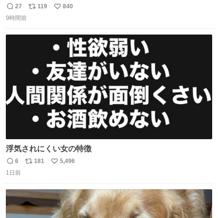
27
119
840
返
リ
い
9時間前
信
ポ
い
数
ス
ね
ト
数
数
浮気されにくい女の特徴
6
181
5,496
返
リ
い
1日前
信
ポ
い
数
ス
ね
ト
数
数