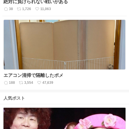
絶対に負けられない戦いがある
38
1,726
11,063
返
リ
い
信
ポ
い
数
ス
ね
ト
数
数
エアコン清掃で隔離したポメ
188
3,554
47,639
返
リ
い
信
ポ
い
数
ス
ね
人気ポスト
ト
数
数