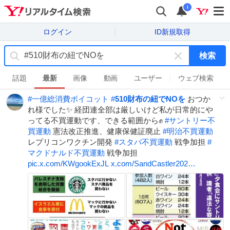
i
ログイン
ID新規取得
検索
キ
ー
話題
最新
画像
動画
ユーザー
ウェブ検索
ワ
#
一億総消費ボイコット
#
510財布の紐でNOを
おつか
ー
れ様でした✨ 経団連全部は厳しいけど私が日常的にや
ド
ってる不買運動です、できる範囲から✊
#
サントリー不
を
買運動
憲法改正推進、健康保健証廃止
#
明治不買運動
消
レプリコンワクチン開発
#
スタバ不買運動
戦争加担
#
す
マクドナルド不買運動
戦争加担
pic.x.com/KWgookExJL
x.com/SandCastler202…