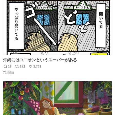
ト
数
数
沖縄にはユニオンというスーパーがある
19
282
2,761
返
リ
い
7時間前
信
ポ
い
数
ス
ね
ト
数
数