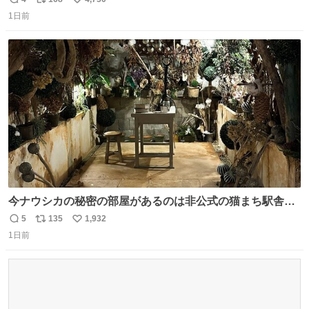
返
リ
い
1日前
信
ポ
い
数
ス
ね
ト
数
数
今ナウシカの秘密の部屋があるのは非公式の猫まち駅舎だ
けだもんね。本物が欲しいね
5
135
1,932
返
リ
い
1日前
信
ポ
い
数
ス
ね
ト
数
数