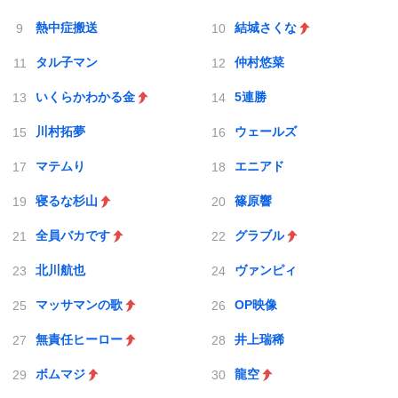
熱中症搬送
結城さくな
タル子マン
仲村悠菜
いくらかわかる金
5連勝
川村拓夢
ウェールズ
マテムり
エニアド
寝るな杉山
篠原響
全員バカです
グラブル
北川航也
ヴァンピィ
マッサマンの歌
OP映像
無責任ヒーロー
井上瑞稀
ボムマジ
龍空