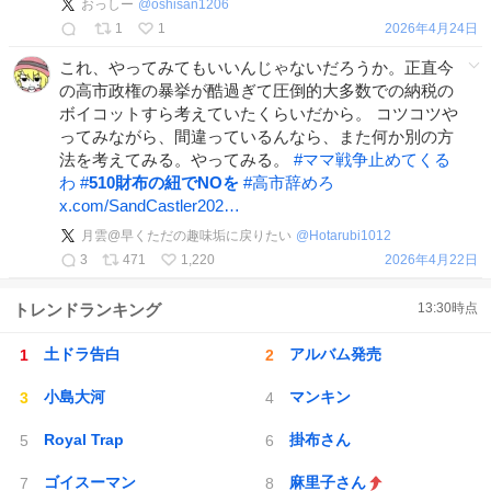
おっしー
@
oshisan1206
1
1
2026年4月24日
これ、やってみてもいいんじゃないだろうか。正直今
の高市政権の暴挙が酷過ぎて圧倒的大多数での納税の
ボイコットすら考えていたくらいだから。 コツコツや
ってみながら、間違っているんなら、また何か別の方
法を考えてみる。やってみる。
#
ママ戦争止めてくる
わ
#
510財布の紐でNOを
#
高市辞めろ
x.com/SandCastler202…
月雲@早くただの趣味垢に戻りたい
@
Hotarubi1012
3
471
1,220
2026年4月22日
トレンドランキング
13:30
時点
土ドラ告白
アルバム発売
小島大河
マンキン
Royal Trap
掛布さん
ゴイスーマン
麻里子さん