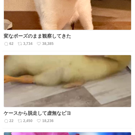
変なポーズのまま観察してきた
62
3,734
38,385
返
リ
い
信
ポ
い
数
ス
ね
ト
数
数
ケースから脱走して虚無なピヨ
22
2,450
18,236
返
リ
い
信
ポ
い