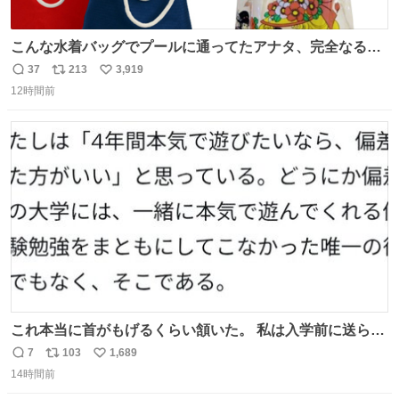
こんな水着バッグでプールに通ってたアナタ、完全なる同
世代（笑） #70年代 #80年代 #昭和レトロ
37
213
3,919
返
リ
い
12時間前
信
ポ
い
数
ス
ね
ト
数
数
これ本当に首がもげるくらい頷いた。 私は入学前に送られ
てきた、大学のサークル紹介冊子を見た時点で終わりを感
7
103
1,689
返
リ
い
じたので、女子大でもないくせに偏差値の高い大学のイン
14時間前
信
ポ
い
カレサークルに突撃して所属するという奇行で事なきを得
数
ス
ね