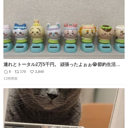
のためおにぎり10個、ゼリー飲料3～4本、パスタと毎日4
ト
数
数
千kcalオーバーの食事を摂取し、増量したという。
連れとトータル2万5千円。 頑張ったよぉぉ😭節約生活の
始まり。笑
9
170
2,840
返
リ
い
11時間前
信
ポ
い
数
ス
ね
ト
数
数