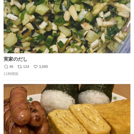
実家のだし
46
124
3,085
返
リ
い
11時間前
信
ポ
い
数
ス
ね
ト
数
数