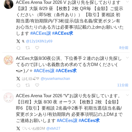
ACEes Arena Tour 2026 V お譲り先を探しております
【譲】大阪 8/29 昼 【枚数】2枚 QR毎 【金額】ご提示
ください （即5/枚（条件あり）） 【取引】要相談 初
期当選/有効期限内/下3桁提示/該当名義/変更ボタン有
お心当たりのある方は必要事項記載の上dmお願いいた
します
#
ACEes譲
#
ACEes求
🐈
@
12y1K8N1y69
9分前
ACEes大阪8/30夜公演、下位番手２連のお譲り先探し
てるので詳しい名義数含め求めてる方DMください(
•ω• )ノ⭐️
#
ACEes譲
#
ACEes求
はむ🐹🍒💚
@
ryusehamuchan
11分前
ACEes Arena Tour 2026 “V”お譲り先を探しています。
【日程】大阪 8/30 夜 オーラス 【枚数】2枚 【金額】
即6 【取引】要相談 2名義中2番手 初期当選/該当名義/
変更ボタンあり/有効期限内 必要事項明記の上DMまで
ご連絡お願いします
#
ACEes譲
#
ACEes求
♡いいね後DM
@
xtvh27