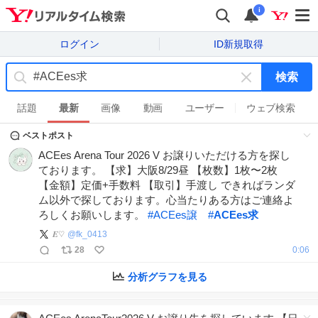
i
ログイン
ID新規取得
検索
キ
ー
話題
最新
画像
動画
ユーザー
ウェブ検索
ワ
ベストポスト
ー
ド
ACEes Arena Tour 2026 V お譲りいただける方を探し
を
ております。 【求】大阪8/29昼 【枚数】1枚〜2枚
消
【金額】定価+手数料 【取引】手渡し できればランダ
す
ム以外で探しております。心当たりある方はご連絡よ
ろしくお願いします。
#
ACEes譲
#
ACEes求
𝑬♡
@
fk_0413
28
0:06
分析グラフを見る