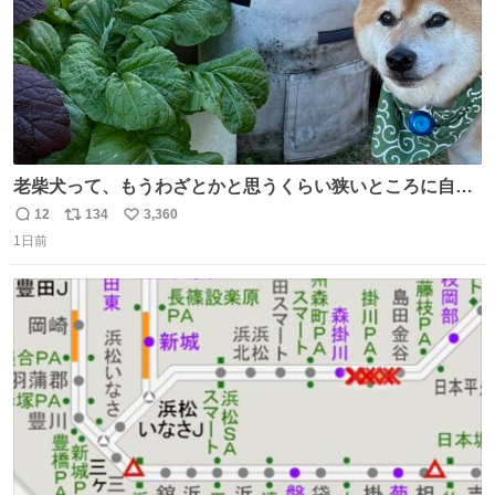
老柴犬って、もうわざとかと思うくらい狭いところに自ら
はまりにいくじゃないですか？ 今朝ガーデニングしてる飼
12
134
3,360
返
リ
い
い主の間にはまってきて、最高に可愛かった♥️
1日前
信
ポ
い
数
ス
ね
ト
数
数