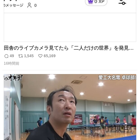
田舎のライブカメラ見てたら「二人だけの世界」を発見し
た
49
1,545
65,169
返
リ
い
16時間前
信
ポ
い
数
ス
ね
ト
数
数