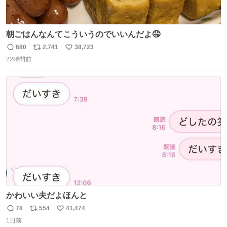
朝ごはんなんてこういうのでいいんだよ🤤
680
2,741
38,723
返
リ
い
22時間前
信
ポ
い
数
ス
ね
ト
数
数
かわいい夫だよほんと
78
554
41,474
返
リ
い
1日前
信
ポ
い