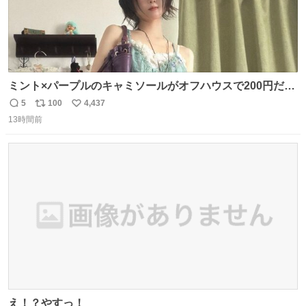
ミント×パープルのキャミソールがオフハウスで200円だっ
た♩
5
100
4,437
返
リ
い
13時間前
信
ポ
い
数
ス
ね
ト
数
数
え！？やすっ！