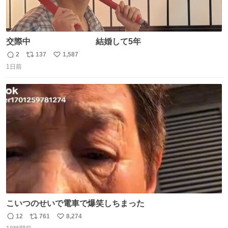
交際中 結婚して5年
2
137
1,587
返
リ
い
1日前
信
ポ
い
数
ス
ね
ト
数
数
こいつのせいで電車で爆笑しちまった
12
761
8,274
返
リ
い