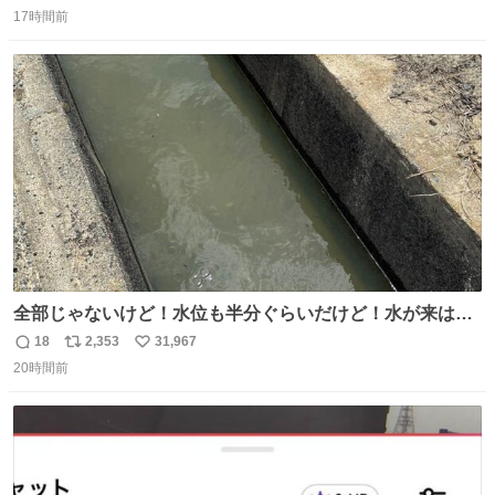
返
リ
い
奨し，それ以外の地域で堅実に生きるのを周縁化する ・恋
17時間前
信
ポ
い
愛にかまけ，「陽キャラ」として振る舞うのを極端に中心
数
ス
ね
化する ・院生が研究環境を求め他大学に移るのを批判する
ト
数
数
過去例↓
全部じゃないけど！水位も半分ぐらいだけど！水が来はじ
めたよ！！！ 作業してくれた方々ありがとーーー
18
2,353
31,967
返
リ
い
ー！！！！！！！！！！！！！！！！！！！！！！！！！
20時間前
信
ポ
い
！
数
ス
ね
ト
数
数