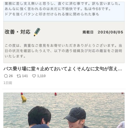
た。 高偏差値に行けないならせめてそれくらいした方が予
ト
数
数
後がいいです。 https://t.co/9nMHIrETkw
バス乗り場に堂々止めておいてよくそんなに文句が言える
ね 運転士は日本人やったのなら韓国人は関係ないし、なん
26
141
1,110
返
リ
い
なら68歳も関係ない…
1日前
信
ポ
い
数
ス
ね
ト
数
数