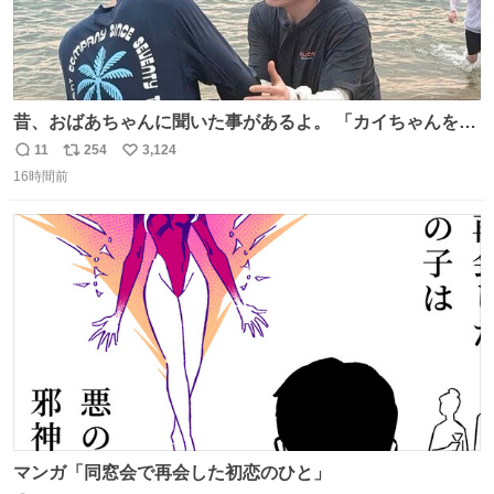
昔、おばあちゃんに聞いた事があるよ。 「カイちゃんをい
じめると、アイツが海から上がって来るぞ。」って。
11
254
3,124
返
リ
い
16時間前
信
ポ
い
数
ス
ね
ト
数
数
マンガ「同窓会で再会した初恋のひと」