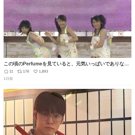
数
この頃のPerfumeを見ていると、元気いっぱいでありなが
ら決して感情に任せすぎることなく、しっかりと制御され
11
176
1,893
返
リ
い
たダンスであることに新鮮に驚く。3人のあげた足の向き
1日前
信
ポ
い
や角度とか本当に細かな部分まできっちりと揃っていてそ
数
ス
ね
こから積み重ねてきた努力や練習量が見て取れる…
ト
数
数