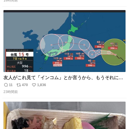
18時間前
信
ポ
い
数
ス
ね
ト
数
数
友人がこれ見て「インコム」とか言うから、もうそれにし
か見えなくなっちゃった。
11
470
1,836
返
リ
い
23時間前
信
ポ
い
数
ス
ね
ト
数
数