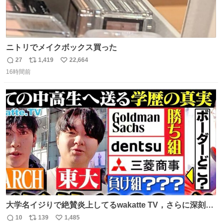
ニトリでメイクボックス買った
27
1,419
22,664
返
リ
い
16時間前
信
ポ
い
数
ス
ね
ト
数
数
大学名イジりで絶賛炎上してるwakatte TV，さらに深刻な
問題はこっちでは？ ・都内の特定企業に入るのを極度に推
10
139
1,485