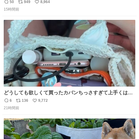
50
949
8,964
返
リ
い
15時間前
信
ポ
い
数
ス
ね
ト
数
数
どうしても欲しくて買ったカバンちっさすぎて上手くはめ
ないと荷物入らん。女のカバンってなんでこんなちっさい
6
136
9,772
返
リ
い
の
21時間前
信
ポ
い
数
ス
ね
ト
数
数