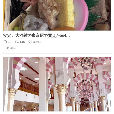
安定。大混雑の東京駅で買えた幸せ。
39
146
4,691
返
リ
い
18時間前
信
ポ
い
数
ス
ね
ト
数
数