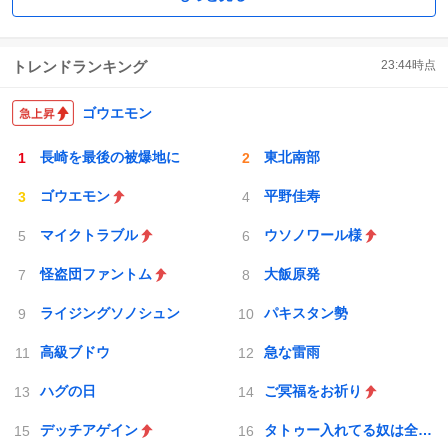
トレンドランキング
23:44
時点
ゴウエモン
長崎を最後の被爆地に
東北南部
ゴウエモン
平野佳寿
マイクトラブル
ウソノワール様
怪盗団ファントム
大飯原発
ライジングソノシュン
パキスタン勢
高級ブドウ
急な雷雨
ハグの日
ご冥福をお祈り
デッチアゲイン
タトゥー入れてる奴は全員バカです