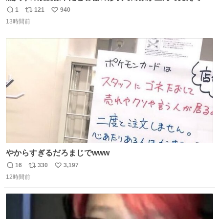
まうことから、なるべく歪みがない状態で観察しやすいよ
1
121
940
返
リ
い
うにこのような形で保存していると前に科博の先生から教
13時間前
信
ポ
い
えてもらった #国立科学博物館
数
ス
ね
ト
数
数
やからすぎるだろまじでwww
16
330
3,197
返
リ
い
12時間前
信
ポ
い
数
ス
ね
ト
数
数