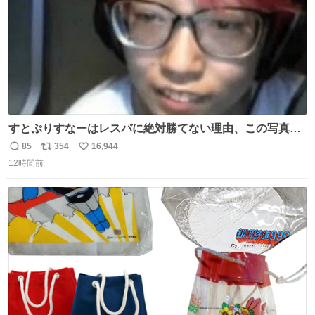
すとぷりすなーはレスバに絶対勝てない理由、この写真を
貼られると黙るしかなくなる
85
354
16,944
返
リ
い
12時間前
信
ポ
い
数
ス
ね
ト
数
数