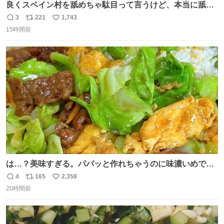
良くスペイン村を舐めちゃ駄目って言うけど、本当に舐め
ちゃ行けないのはスペィン村ホテル🏛🏨 だってロビーから
3
221
1,743
返
リ
い
中庭抜けるだけでこの有様🤩 ディズニーホテル泊まってる
15時間前
信
ポ
い
場所じゃない。 5年振りの志摩スペイン村パルケエスパー
数
ス
ね
ニャは益々素晴らしい場所になってる
ト
数
数
は…？美味すぎる。パパッと作れちゃうのに味濃いめで満
足感エグいの天才だろ🥹
4
165
2,358
返
リ
い
20時間前
信
ポ
い
数
ス
ね
ト
数
数