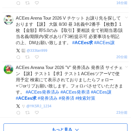
17分前
ACEes Arena Tour 2026 V チケット お譲り先を探して
おります 【譲】 大阪 8/30 昼 3名義中2番手 【枚数】1
枚 【金額】即5.0のみ 【取引】要相談 全て初期当選/該
当名義/期限内/変ボあり/下3桁提示可 必要事項を明記
の上、DMお願い致します。
#
ACEes求
#
ACEes譲
2️⃣
@
333tan999
21分前
ACEes Areana Tour 2026 "V" 発券済み 発券済 サイチェ
ン 【譲】テスト1 【求】テスト1 ACEesツアーVで使
用予定 検索にて表示されておりましたらフォロー
+♡orリプお願い致します。フォロバさせていただきま
す。
#
ACEes発券済み
#
ACEes発券済
#
ACEes譲
#
ACEes求
#
発券済み
#
発券済
#
検索対策
リ
@
YKSRJ_1234
23分前
もっと見る