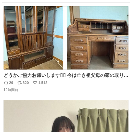
数
ス
ね
ト
数
数
どうかご協力お願いします🙇‍♂️ 今は亡き祖父母の家の取り壊
しが決まり、どうしても処分して欲しくない食器棚と机の
29
820
1,512
返
リ
い
引き取り手を探しております この2つは私の祖母が当初一
12時間前
信
ポ
い
目惚れで購入したもので、祖母はc型肝炎で58歳という若
数
ス
ね
さで亡くなりましたが、この家具達をとても大切にしてお
ト
数
数
りました 続く↓