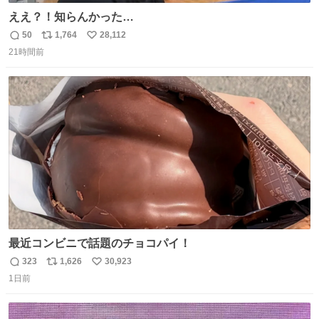
ええ？！知らんかった…
50
1,764
28,112
返
リ
い
21時間前
信
ポ
い
数
ス
ね
ト
数
数
最近コンビニで話題のチョコパイ！
323
1,626
30,923
返
リ
い
1日前
信
ポ
い
数
ス
ね
ト
数