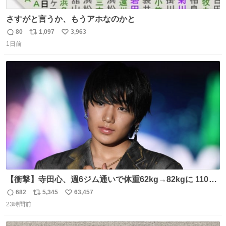
さすがと言うか、もうアホなのかと
80
1,097
3,963
返
リ
い
1日前
信
ポ
い
数
ス
ね
ト
数
数
【衝撃】寺田心、週6ジム通いで体重62kg→82kgに 110kg
のベンチプレス持ち上げる姿披露
682
5,345
63,457
返
リ
い
news.livedoor.com/article/detail… 元々自重のみだった
23時間前
信
ポ
い
が、更に筋肉を大きくするためジム通いを開始。筋肉増量
数
ス
ね