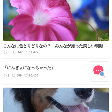
数
ス
ね
ト
数
数
こんなに色とりどりなの？ みんなが撮った美しい朝顔
5
147
1,477
返
リ
い
信
ポ
い
数
ス
ね
「にんぎょになっちゃった」
ト
数
数
9
599
20,466
返
リ
い
信
ポ
い
数
ス
ね
ト
数
数