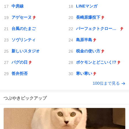
中房線
LINEマンガ
アゲセーヌ
長崎原爆投下
台風のたまご
パーフェクトクローザー
ソヴリンティ
島原半島
新しいスタジオ
税金の使い方
パグの日
ポケモンとどこいく!?
答弁拒否
寒い寒い
100位まで見る
つぶやきピックアップ