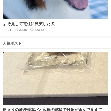
よそ見して電柱に激突した犬
44
2,335
32,672
返
リ
い
信
ポ
い
数
ス
ね
人気ポスト
ト
数
数
瓶入りの液浸標本だと容器の形状で対象が歪んで見えてし