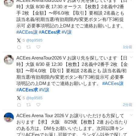
ACEes ArenaTour2026 V お譲り先を探しています 【日
時】大阪 8/30 夜 17:30 オーラス 【枚数】2名義中2番
手 2枚 【金額】〜即6.0/枚 【取引】要相談 2名義とも
該当名義/初期当選/有効期限内/変更ボタン有/下3桁提
示可 必要事項明記の上DMまでご連絡お願いします。
#
ACEes譲
#
ACEes求
#
V譲
S
@
bp9585
1分前
ACEes ArenaTour2026 V お譲り先を探しています 【日
時】大阪 8/30 昼 12:30 【枚数】2名義中2番手 2枚 【金
額】〜即4.0/枚 【取引】要相談 2名義とも 該当名義/初
期当選/有効期限内/変更ボタン有/下3桁提示可 必要事
項明記の上DMまでご連絡お願いします。
#
ACEes譲
#
ACEes求
#
V譲
S
@
bp9585
2分前
ACEes Arena Tour 2026 V お譲りいただける方探して
おります 【求】 大阪 8/29夜 【枚数】2連 お心当たり
のある方は、DMをお願いいたします。次回以降キン
プリACEesでお返し可能です。 ランダム以外で探して