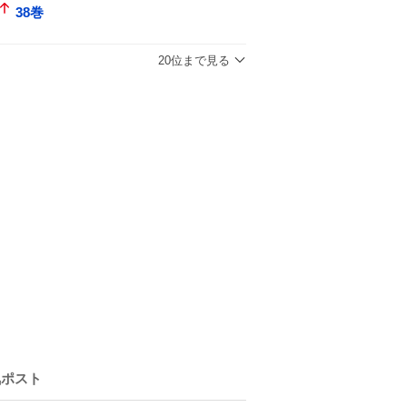
38巻
20位まで見る
気ポスト