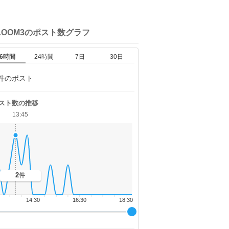
LOOM3の
ポスト数グラフ
6時間
24時間
7日
30日
件のポスト
スト数の推移
13:45
2
件
14:30
16:30
18:30