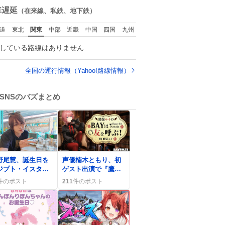
ー！！！！！！！！
数
車遅延
（在来線、私鉄、地下鉄）
！！！！！！！！！
！！！！！！！！！
道
東北
関東
中部
近畿
中国
四国
九州
している路線はありません
全国の運行情報（Yahoo!路線情報）
SNSのバズまとめ
0
野尾慧、誕生日を
声優楠木ともり、初
ジプト・イスタン
ゲスト出演で『鷹嶺
ールで祝福 旅行
ルイのBAYは友を呼
件のポスト
211
件のポスト
logがファンか
ぶ！』が大盛り上が
“最高”“癒し”の声
り「可愛くて楽しか
った」