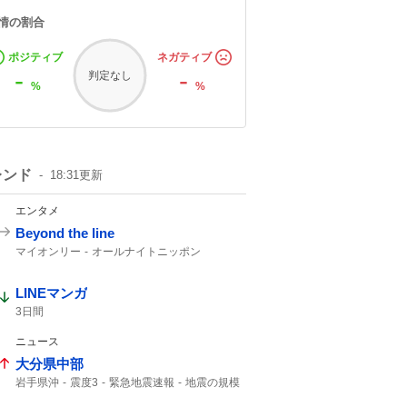
情の割合
ポジティブ
ネガティブ
-
-
判定なし
%
%
レンド
18:31
更新
エンタメ
Beyond the line
マイオンリー
オールナイトニッポン
LINEマンガ
3日間
ニュース
大分県中部
岩手県沖
震度3
緊急地震速報
地震の規模
津波の心配はありません
震源の深さ