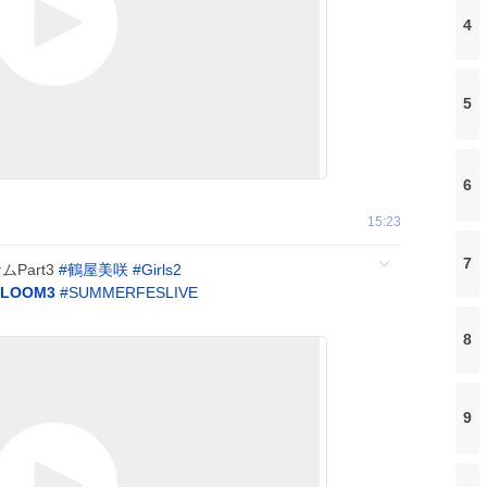
4
5
6
15:23
7
ムPart3
#
鶴屋美咲
#
Girls2
BLOOM3
#
SUMMERFESLIVE
8
9