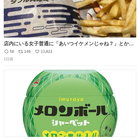
店内にいる女子普通に「あいつイケメンじゃね？」とか
「スマホの持ち方きもw」とか大声で騒いでて怖い
58
149
13,822
返
リ
い
1日前
信
ポ
い
数
ス
ね
ト
数
数