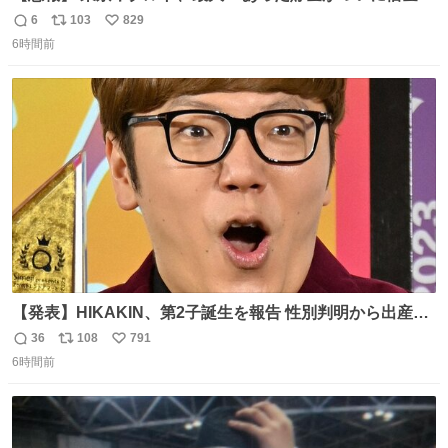
桁の10に到達… 6月以降は借金20オーバーととんでもない
6
103
829
返
リ
い
失速ぶりを見せています。
6時間前
信
ポ
い
数
ス
ね
ト
数
数
【発表】HIKAKIN、第2子誕生を報告 性別判明から出産ま
で半年以上の記録を公開
36
108
791
返
リ
い
news.livedoor.com/article/detail… HIKAKINが9日、
6時間前
信
ポ
い
YouTubeチャンネルを更新し、第2子となる男児が誕生し
数
ス
ね
たことを報告。「てんやわんやの半年間でしたが、命がけ
ト
数
数
で頑張ってくれた妻には感謝しかありません」と記した。