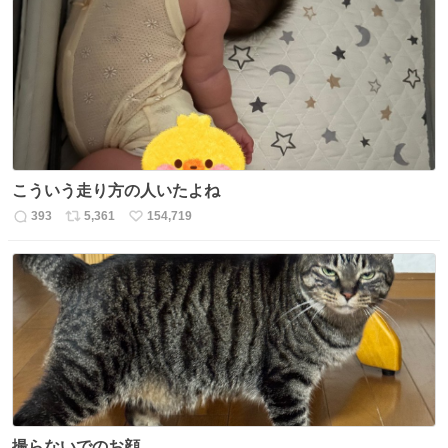
数
ス
ね
ト
数
数
こういう走り方の人いたよね
393
5,361
154,719
返
リ
い
信
ポ
い
数
ス
ね
ト
数
数
撮らないでのお顔