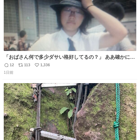
「おばさん何で多少ダサい格好してるの？」 ああ確かに多
少ダサいな。君達が大人になる時にはこんな格好しなくて
12
113
1,336
返
リ
い
済むと良いな
1日前
信
ポ
い
数
ス
ね
ト
数
数