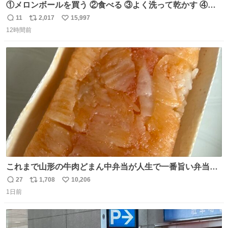
①メロンボールを買う ②食べる ③よく洗って乾かす ④か
わいい
11
2,017
15,997
返
リ
い
12時間前
信
ポ
い
数
ス
ね
ト
数
数
これまで山形の牛肉どまん中弁当が人生で一番旨い弁当だ
ったのだが、それを遥かに超える弁当発見。 個人的に駅弁
27
1,708
10,206
返
リ
い
＆空弁ランキングぶっち切りで首位を独走しているお弁当
1日前
信
ポ
い
です🥹 福岡空港＆博多駅で購入可🍱 博多駅界隈にステイさ
数
ス
ね
れてるクルーの方は駅での購入が断然オススメです👍 #え
ト
数
数
んがわ明太寿司