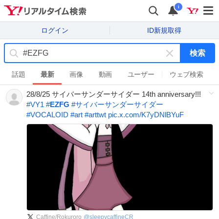
i
ログイン
ID新規取得
検索
キ
ー
話題
最新
画像
動画
ユーザー
ウェブ検索
ワ
28/8/25 サイバーサンダーサイダー 14th anniversary!!!
ー
#
VY1
#
EZFG
#
サイバーサンダーサイダー
ド
#
VOCALOID
#
art
#
arttwt
pic.x.com/K7yDNlBYuF
を
消
す
Caffine/Rokuroro
@
sleepycaffineCR