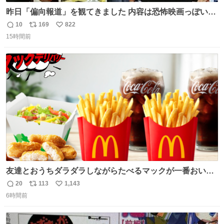
昨日「偏向報道」を観てきました 内容は恐怖映画っぽいの
かと思ってましたが きちんとエンタメ映画でした。 伏線回
10
169
822
返
リ
い
収もあり、小さい笑いもあり、爽快感もある満足 びっくり
15時間前
信
ポ
い
したのが客層高年齢層だった、この映画ってテレビとか新
数
ス
ね
聞で取り上げてないのにこれだけネットを駆使してる方多
ト
数
数
い 変わるぞ日本
友達とおうちダラダラしながらたべるマックが一番おいし
い！
20
113
1,143
返
リ
い
6時間前
信
ポ
い
数
ス
ね
ト
数