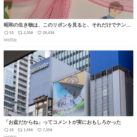
昭和の生き物は、このリボンを見ると、それだけでテンシ
ョンが上がるのである。
53
2,358
20,436
返
リ
い
6時間前
信
ポ
い
数
ス
ね
ト
数
数
「お盆だからね」ってコメントが実におもしろかった
25
1,556
7,358
返
リ
い