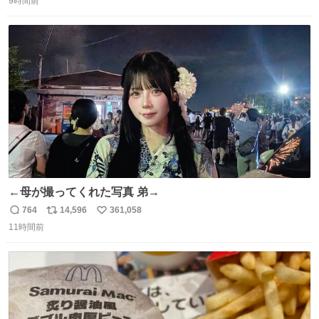
9時間前
信
ポ
い
数
ス
ね
ト
数
数
←母が撮ってくれた写真 弟→
764
14,596
361,058
返
リ
い
11時間前
信
ポ
い
数
ス
ね
ト
数
数