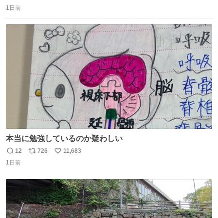
返
リ
い
ジでこういうのでいいんだよ案件
1日前
信
ポ
い
数
ス
ね
ト
数
数
本当に勉強しているのか疑わしい
12
726
11,683
返
リ
い
1日前
信
ポ
い
数
ス
ね
ト
数
数