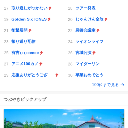
取り返しがつかない
ツアー発表
Golden SixTONES
じゃんけん全敗
衝撃展開
悪役会議室
振り返り配信
ライオンライフ
有吉ぃぃeeeee
宮城公演
アニメ100カノ
マイダーリン
応援ありがとうございました!
卒業おめでとう
100位まで見る
つぶやきピックアップ