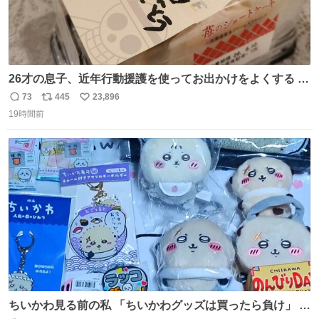
26才の息子、近年行動援護を使ってお出かけをよくする 親
との外出はもう嫌らしい。 中身は小学生位なのに小癪な😅
73
445
23,896
返
リ
い
昨日は夜のショッピングモールに行った 先に寝といてよ❗
19時間前
信
ポ
い
と何度も何度も言い残して。 起きたら冷蔵庫に… ああ、こ
数
ス
ね
れ買いに行ってくれたんだ…😭
ト
数
数
ちいかわ見る前の私 「ちいかわグッズは買ったら負け」 今