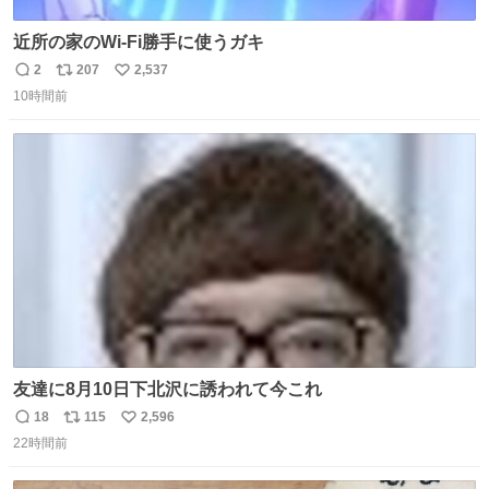
近所の家のWi-Fi勝手に使うガキ
2
207
2,537
返
リ
い
10時間前
信
ポ
い
数
ス
ね
ト
数
数
友達に8月10日下北沢に誘われて今これ
18
115
2,596
返
リ
い
22時間前
信
ポ
い
数
ス
ね