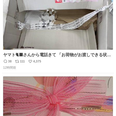
数
ヤマト🐈‍⬛さんから電話きて 「お荷物がお渡しできる状況
でない程潰れてまして」って えっ😳 見に行くとこの状態
38
111
4,375
返
リ
い
😭 海渡ってくる時に潰れたっぽい 「一旦戻して新しいの
12時間前
信
ポ
い
送ってもらいます」みたいに言ってたから 在庫ないし💦 っ
数
ス
ね
て事で中身無事だったから連れて帰って来た😅 壊れる物な
ト
数
数
くて良かった