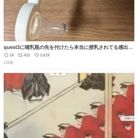
quest3に哺乳瓶の先を付けたら本当に授乳されてる感出る
はず！
18
422
2,619
返
リ
い
1日前
信
ポ
い
数
ス
ね
ト
数
数