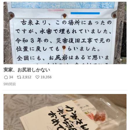
ト
数
数
実家、お尻岩しかない
34
2,912
19,356
返
リ
い
9時間前
信
ポ
い
数
ス
ね
ト
数
数