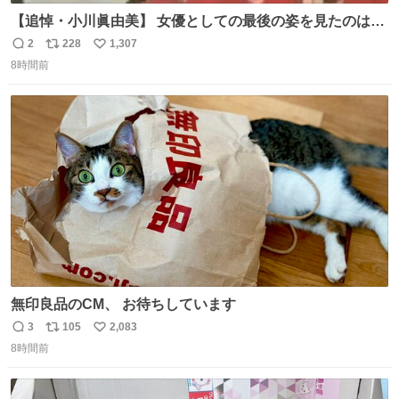
【追悼・小川眞由美】 女優としての最後の姿を見たのは何
年も前に放送された『トリビアの泉』。そのときも「何で
2
228
1,307
返
リ
い
こんな役やってんだ…」と思ったけど、収録終わりに言っ
8時間前
信
ポ
い
た「何かを掴んだ」というコメントがいかにも小川眞由美
数
ス
ね
らしい。その何年か後に出たTBSのバラエティでの姿が本
ト
数
数
当の最後になるかな
無印良品のCM、 お待ちしています
3
105
2,083
返
リ
い
8時間前
信
ポ
い
数
ス
ね
ト
数