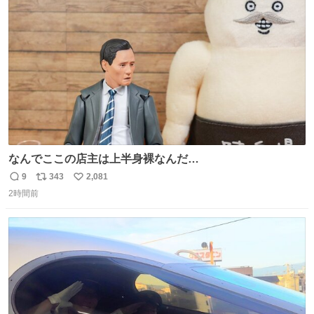
ト
数
数
なんでここの店主は上半身裸なんだ…
9
343
2,081
返
リ
い
2時間前
信
ポ
い
数
ス
ね
ト
数
数