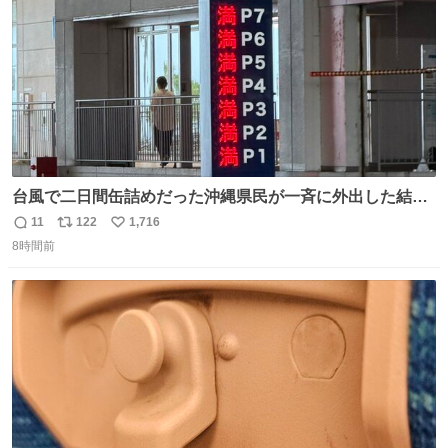
台風で二日間缶詰めだった沖縄県民が一斉に外出した結
果、パルコの駐車場フル満車🤣
11
122
1,716
返
リ
い
8時間前
信
ポ
い
数
ス
ね
ト
数
数