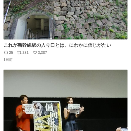
これが新幹線駅の入り口とは、にわかに信じがたい
25
281
3,387
返
リ
い
1日前
信
ポ
い
数
ス
ね
ト
数
数