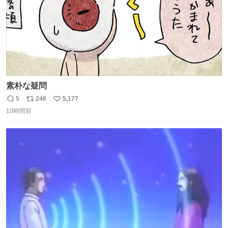
素朴な疑問
5
246
5,177
返
リ
い
10時間前
信
ポ
い
数
ス
ね
ト
数
数