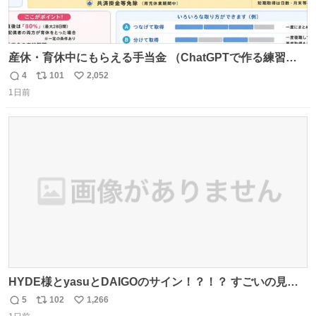
産休・育休中にもらえる手当金 （ChatGPTで作る練習２
）
4
101
2,052
返
リ
い
1日前
信
ポ
い
数
ス
ね
ト
数
数
HYDE様とyasuとDAIGOのサイン！？！？ すごいの見つ
けちゃった！！！！
5
102
1,266
返
リ
い