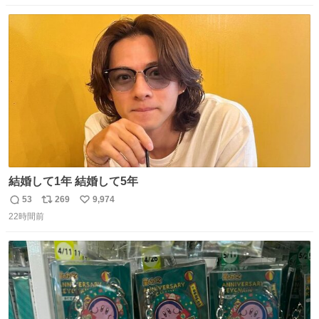
に蔓延しましたこの個人主義教育が生み出した化け物、そ
数
ス
ね
れが私 渡辺銀次でございます」
ト
数
数
youtu.be/QBDnUH0BFPQ
結婚して1年 結婚して5年
53
269
9,974
返
リ
い
22時間前
信
ポ
い
数
ス
ね
ト
数
数