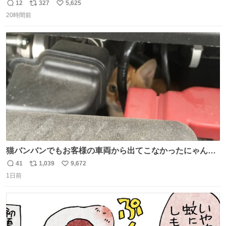
「  ︎︎ ︎︎ 」
12
327
5,625
返
リ
い
20時間前
信
ポ
い
数
ス
ね
ト
数
数
猫バンバンでもお客様の車両から出てこなかったにゃんこ
🐈 救出しようとした工場長が腕を引っ掻かれ、ぱんぱんに
41
1,039
9,672
返
リ
い
膨れ上がり、傷だらけ血だらけになりながらも何とか救出
1日前
信
ポ
い
したこの子はその後、工場長の家の子になりました😌💕
数
ス
ね
ト
数
数