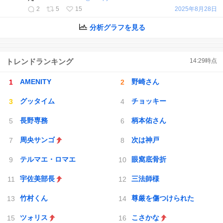
2
5
15
2025年8月28日
分析グラフを見る
トレンドランキング
14:29
時点
AMENITY
野崎さん
グッタイム
チョッキー
長野専務
柄本佑さん
周央サンゴ
次は神戸
テルマエ・ロマエ
眼窩底骨折
宇佐美部長
三法師様
竹村くん
尊厳を傷つけられた
ツォリス
こさかな