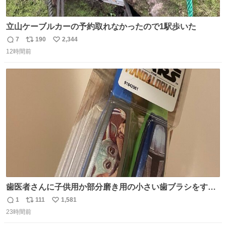
立山ケーブルカーの予約取れなかったので1駅歩いた
7
190
2,344
返
リ
い
12時間前
信
ポ
い
数
ス
ね
ト
数
数
歯医者さんに子供用か部分磨き用の小さい歯ブラシをすす
められたので今日から私の歯ブラシこれ
1
111
1,581
返
リ
い
23時間前
信
ポ
い
数
ス
ね