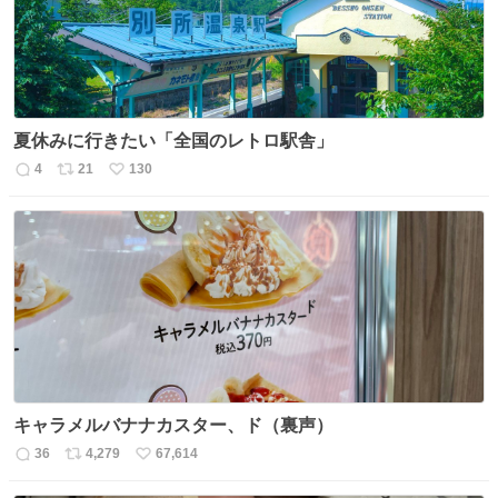
夏休みに行きたい「全国のレトロ駅舎」
4
21
130
返
リ
い
信
ポ
い
数
ス
ね
ト
数
数
キャラメルバナナカスター、ド（裏声）
36
4,279
67,614
返
リ
い
信
ポ
い