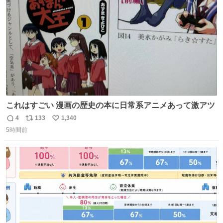
数
これはすごい 漫画の歴史の本に日常系アニメあって激アツ
4
133
1,340
返
リ
い
5時間前
信
ポ
い
数
ス
ね
ト
数
数