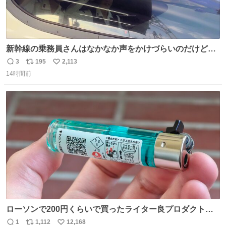
新幹線の乗務員さんはなかなか声をかけづらいのだけど😅
ルミエールの運転士さん、運転台にカメラマン向けたらお
3
195
2,113
返
リ
い
二人で敬礼🫡✨ 暗くて上手く撮れないなぁ…な顔してた
14時間前
信
ポ
い
ら、わざわざ車外に出て来てくださり✨ 「フリー素材なの
数
ス
ね
で載せて大丈夫です！」と自ら言ってくださる親切気さく
ト
数
数
なS運転士さん感謝
ローソンで200円くらいで買ったライター良プロダクトだ
これ 質感めっちゃ良い ガス充填とフリント交換もできてマ
1
1,112
12,168