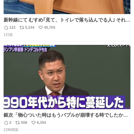
新幹線にて むすめ｢見て、トイレで落ち込んでる人｣ それに
しか見えなくなった どうしてくれるんだ
122
5,154
45,705
返
リ
い
1日前
信
ポ
い
数
ス
ね
ト
数
数
銀次「物心ついた時はもうバブルが崩壊する時でしたか
ら。不況の中に育ち、自分の好きなことをして、夢を叶え
2
508
6,354
返
リ
い
なさいと、いうふうに言われました。その1990年代から特
22時間前
信
ポ
い