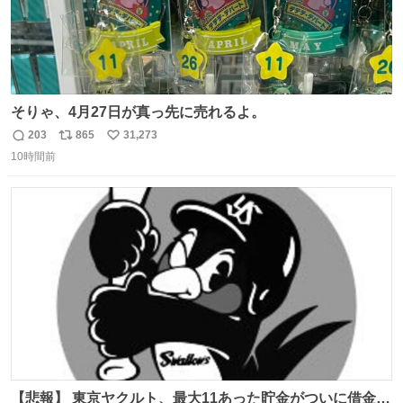
そりゃ、4月27日が真っ先に売れるよ。
203
865
31,273
返
リ
い
10時間前
信
ポ
い
数
ス
ね
ト
数
数
【悲報】 東京ヤクルト、最大11あった貯金がついに借金2