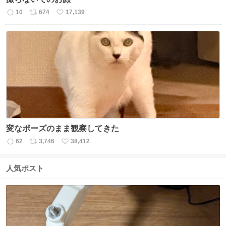
10
674
17,139
返
リ
い
信
ポ
い
数
ス
ね
ト
数
数
変なポーズのまま観察してきた
62
3,746
38,412
返
リ
い
信
ポ
い
数
ス
ね
人気ポスト
ト
数
数