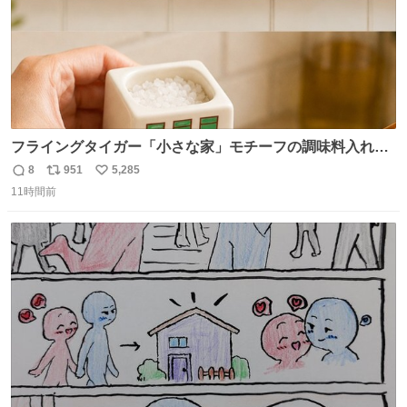
フライングタイガー「小さな家」モチーフの調味料入れ、
並べれば“デンマークの街並み”に ピンク・グリーン・テラ
8
951
5,285
返
リ
い
コッタの全9種 - fashion-press.net/news/149552
11時間前
信
ポ
い
数
ス
ね
ト
数
数