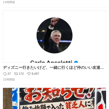
11時間前
信
ポ
い
数
ス
ね
ト
数
数
ディズニー行きたいけど、一緒に行くほど仲のいい友達が
居ない… ほんでこれ
27
172
8,497
返
リ
い
21時間前
信
ポ
い
数
ス
ね
ト
数
数