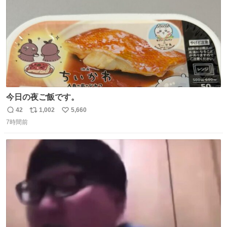
今日の夜ご飯です。
42
1,002
5,660
返
リ
い
7時間前
信
ポ
い
数
ス
ね
ト
数
数