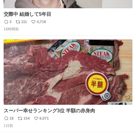
交際中 結婚して5年目
3
111
4,716
返
リ
い
16時間前
信
ポ
い
数
ス
ね
ト
数
数
スーパー幸せランキング3位 半額の赤身肉
18
154
6,071
返
リ
い
1日前
信
ポ
い
数
ス
ね