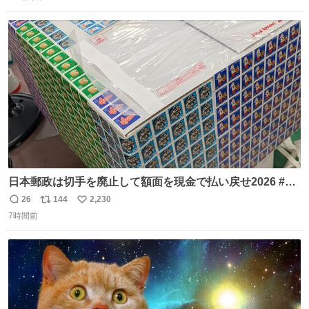
信
ポ
い
念館にご協力いただき、当時発行されたカラー印刷画集よ
数
ス
ね
り陶板で原寸大に再現し、2014年より展示しています。 #
ト
数
数
大塚国際美術館
日本郵政は切手を廃止して額面を現金で払い戻せ2026 #日
本郵政 @JapanPostHD_PR
26
144
2,230
返
リ
い
7時間前
信
ポ
い
数
ス
ね
ト
数
数