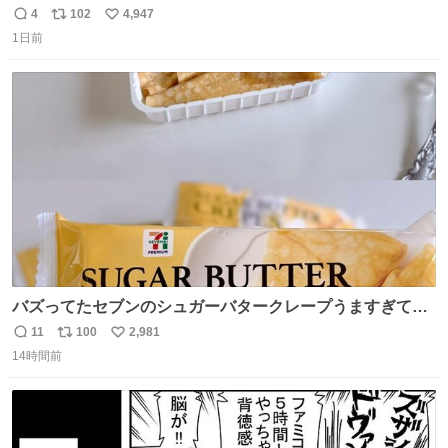
美味しい美味しい言ってくれて嬉しい
4
102
4,947
返
リ
い
1日前
信
ポ
い
数
ス
ね
ト
数
数
バズってたセブンのシュガーバタークレープうますぎて
7NOWで買い溜め🛒💭
11
100
2,981
返
リ
い
14時間前
信
ポ
い
数
ス
ね
ト
数
数