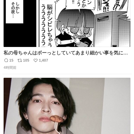
私の母ちゃんはボーっとしていてあまり細かい事を気にし
ません。優秀な人の多い現代の価値観から見ると、あまり
15
105
1,407
返
リ
い
優秀な母親ではないかもしれません。でも、だからこそ、
4時間前
信
ポ
い
私はそういう母親が大好きです。今も昔もすごくリラック
数
ス
ね
スします。「優秀」と「良い」は別なんですよね。 1/2
ト
数
数