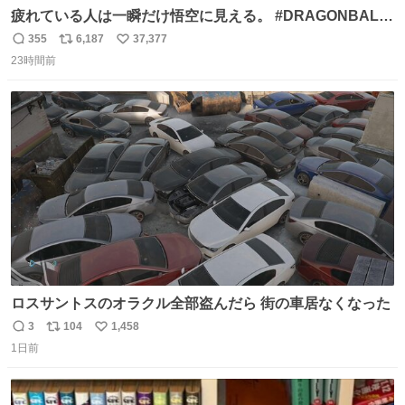
疲れている人は一瞬だけ悟空に見える。 #DRAGONBALL
#ドラゴンボール
355
6,187
37,377
返
リ
い
23時間前
信
ポ
い
数
ス
ね
ト
数
数
ロスサントスのオラクル全部盗んだら 街の車居なくなった
3
104
1,458
返
リ
い
1日前
信
ポ
い
数
ス
ね
ト
数