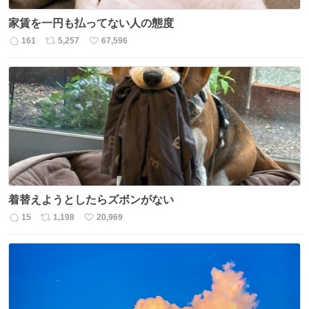
家賃を一円も払ってない人の態度
161
5,257
67,596
返
リ
い
信
ポ
い
数
ス
ね
ト
数
数
着替えようとしたらズボンがない
15
1,198
20,969
返
リ
い
信
ポ
い
数
ス
ね
ト
数
数