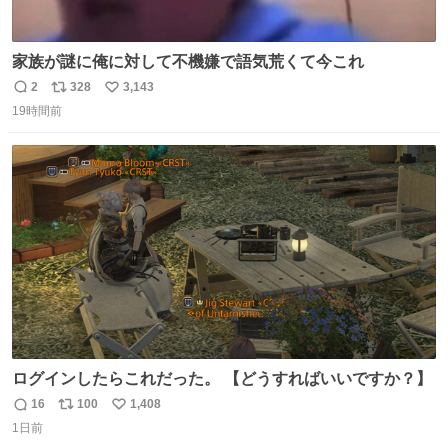
家族が謎に俺に対して不機嫌で語気荒くて今これ
2
328
3,143
返
リ
い
19時間前
信
ポ
い
数
ス
ね
ト
数
数
ログインしたらこれだった。 【どうすればいいですか？】
16
100
1,408
返
リ
い
1日前
信
ポ
い