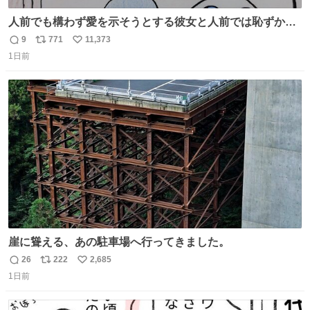
人前でも構わず愛を示そうとする彼女と人前では恥ずかし
いけど彼女を死ぬほど愛している彼氏 同士いませんか✋️
9
771
11,373
返
リ
い
1日前
信
ポ
い
数
ス
ね
ト
数
数
崖に聳える、あの駐車場へ行ってきました。
26
222
2,685
返
リ
い
1日前
信
ポ
い
数
ス
ね
ト
数