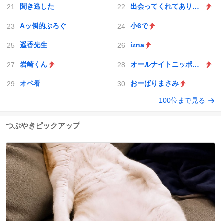
聞き逃した
出会ってくれてありがとう
Aッ倒的ぶろぐ
小6で
遥香先生
izna
岩崎くん
オールナイトニッポンX(クロス)
オペ看
おーばりまさみ
100位まで見る
つぶやきピックアップ