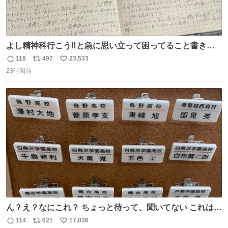
よし精神科行こう‼️と急に思い立って困ってること書き出
してたらペン止まらなくなってすごい勢いで埋まってワロ
118
497
23,533
返
リ
い
タ
23時間前
信
ポ
い
数
ス
ね
ト
数
数
ん？え？なにこれ？ ちょっと待って、聞いてない これは販
売されているのもですか？
114
621
17,036
返
リ
い