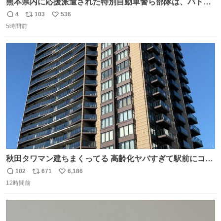
熊本県内に応援派遣された特別自動車警ら部隊は、パトロ
ールを通じて車中泊者への声掛けも行っています。写真
4
103
536
返
リ
い
は、福岡県警察の特別自動車警ら部隊が八代警察署管内の
5時間前
信
ポ
い
車中泊者に対して、熱中症について注意喚起する様子で
数
ス
ね
す。こまめな水分・塩分補給を行ってください。 #令和８
ト
数
数
年熊本地震 #福岡県警察
秋田タワマン建ちまくってる 高齢化ヤバすぎて駅前にコン
パクトシティつくって高齢者を住ませる考えらしい 病院も
102
671
6,186
返
リ
い
全部駅前にある
12時間前
信
ポ
い
数
ス
ね
ト
数
数