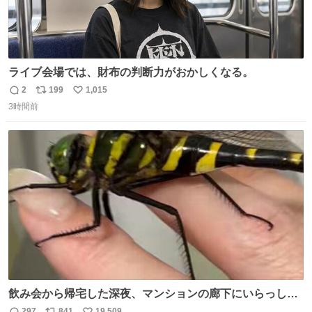
ライブ会場では、財布の判断力がおかしくなる。
2
199
1,015
返
リ
い
3時間前
信
ポ
い
数
ス
ね
ト
数
数
飲み会から帰宅した深夜、マンションの廊下にいらっしゃ
ったオニヤンマ様 まさかこんな都会でお会いできるなんて
297
841
19,509