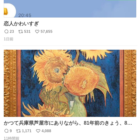
恋人かわいすぎ
23
531
57,655
返
リ
い
1日前
信
ポ
い
数
ス
ね
ト
数
数
かつて兵庫県芦屋市にありながら、81年前のきょう、8月6
日の阪神大空襲の折に残念ながら焼失した、 #ゴッホ の幻
9
1,171
4,088
返
リ
い
の「 #ヒマワリ 」。 当館は、東京都にある武者小路実篤記
11時間前