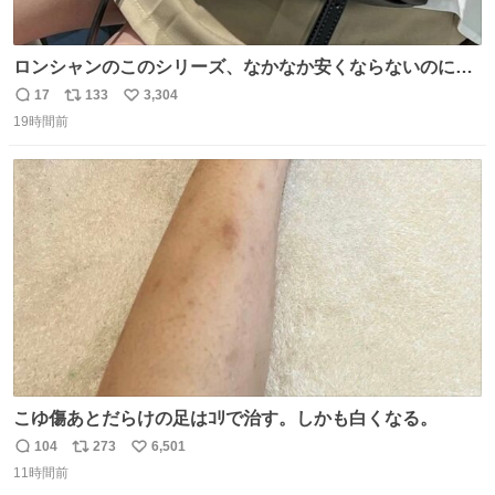
ロンシャンのこのシリーズ、なかなか安くならないのにセ
ール価格になってる🖤✨レザーなのが反則級にかわいい。
17
133
3,304
返
リ
い
持ってるだけでコーデが格上げされる。
19時間前
信
ポ
い
数
ス
ね
ト
数
数
こゆ傷あとだらけの足はｺﾘで治す。しかも白くなる。
104
273
6,501
返
リ
い
11時間前
信
ポ
い