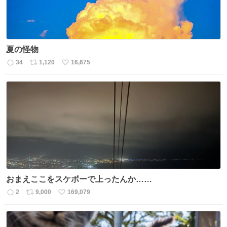
夏の怪物
34
1,120
16,675
返
リ
い
信
ポ
い
数
ス
ね
ト
数
数
おまえここをスケボーで上ったんか……
2
9,000
169,079
返
リ
い
信
ポ
い
数
ス
ね