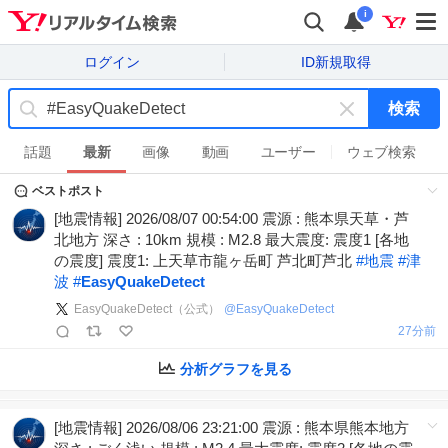
i
ログイン
ID新規取得
検索
キ
ー
話題
最新
画像
動画
ユーザー
ウェブ検索
ワ
ベストポスト
ー
ド
[地震情報] 2026/08/07 00:54:00 震源 : 熊本県天草・芦
を
北地方 深さ : 10km 規模 : M2.8 最大震度: 震度1 [各地
消
の震度] 震度1: 上天草市龍ヶ岳町 芦北町芦北
#
地震
#
津
す
波
#
EasyQuakeDetect
EasyQuakeDetect（公式）
@
EasyQuakeDetect
27分前
分析グラフを見る
[地震情報] 2026/08/06 23:21:00 震源 : 熊本県熊本地方