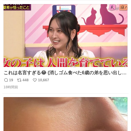
数
ス
ね
ト
数
数
これは名言すぎる😂 (消しゴム食べた6歳の弟を思い出しな
がら)
19
448
10,667
返
リ
い
18時間前
信
ポ
い
数
ス
ね
ト
数
数