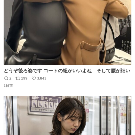
ト
数
数
どうぞ後ろ姿です コートの紐がいいよね…そして腰が細い
2
199
3,843
返
リ
い
1日前
信
ポ
い
数
ス
ね
ト
数
数