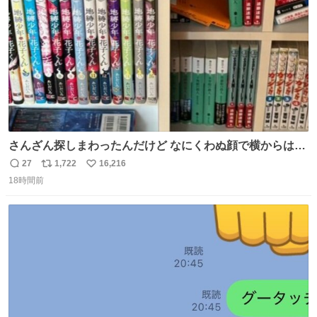
数
さんざん探しまわったんだけど なにくわぬ顔で横からはえ
てた
27
1,722
16,216
返
リ
い
18時間前
信
ポ
い
数
ス
ね
ト
数
数