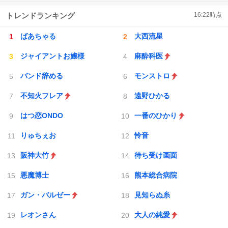
トレンドランキング
16:22
時点
ばあちゃる
大西流星
ジャイアントお嬢様
麻酔科医
バンド辞める
モンストロ
不知火フレア
遠野ひかる
はつ恋ONDO
一番のひかり
りゅちぇお
怜音
阪神大竹
待ち受け画面
悪魔博士
熊本総合病院
ガン・バルゼー
見知らぬ糸
レオンさん
大人の純愛