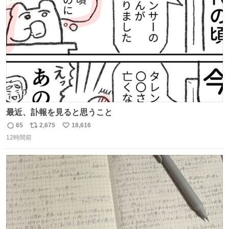
数
最近、訃報を見ると思うこと
65
2,675
18,616
返
リ
い
12時間前
信
ポ
い
数
ス
ね
ト
数
数