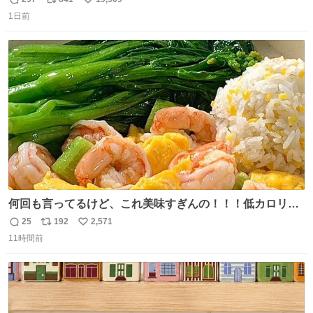
返
リ
い
思っておらず大興奮しております かっこよすぎる 指を差し
1日前
信
ポ
い
伸べると乗ってきてくれたのでひとまず一緒に帰宅しまし
数
ス
ね
たが、飛ばないということは弱っていらっしゃるのでしょ
ト
数
数
うか…素敵すぎる
何回も言ってるけど、これ美味すぎんの！！！低カロリー
で満足感エグいから一生食べてる😭
25
192
2,571
返
リ
い
11時間前
信
ポ
い
数
ス
ね
ト
数
数