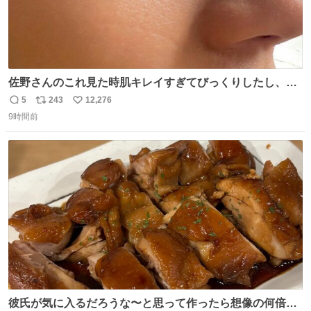
佐野さんのこれ見た時肌キレイすぎてびっくりしたし、や
はりアイドルって体型･肌管理すごすぎる
5
243
12,276
返
リ
い
9時間前
信
ポ
い
数
ス
ね
ト
数
数
彼氏が気に入るだろうな〜と思って作ったら想像の何倍も