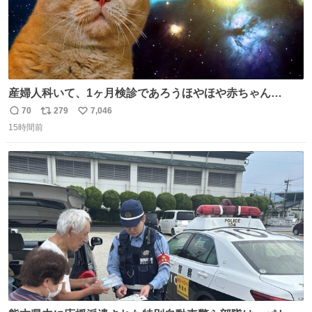
産婦人科いて、1ヶ月検診であろうほやほや赤ちゃん👩‍🍼
と推定2,3歳の女の子👧🏻をワンオペで連れてるママがいる
70
279
7,046
返
リ
い
のだけども 女の子ずっとママの側から離れない…⁉️ 手を繋
15時間前
信
ポ
い
がなくてもうろちょろしないしママが歩いたらピクミンみ
数
ス
ね
たいにﾄﾃﾄﾃついてってるし逃走しないし脱走しないし逃げ
ト
数
数
ないし走ら文字数