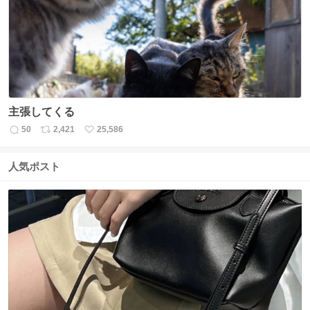
ト
数
数
主張してくる
50
2,421
25,586
返
リ
い
信
ポ
い
数
ス
ね
人気ポスト
ト
数
数