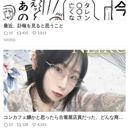
最近、訃報を見ると思うこと
15
415
3,513
返
リ
い
5時間前
信
ポ
い
数
ス
ね
ト
数
数
コンカフェ嬢かと思ったら古着屋店員だった、どんな商
売？
13
126
4,101
返
リ
い