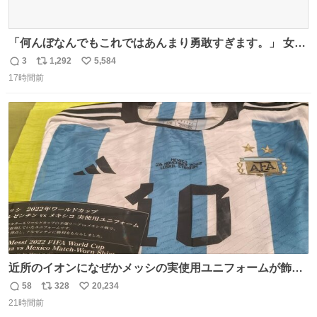
「何んぼなんでもこれではあんまり勇敢すぎます。」 女性
の立ち振る舞い指南コーナーで、大股を「下品」や「はし
3
1,292
5,584
返
リ
い
たない」という言葉を使わず「勇敢すぎます」と洒落っ気
17時間前
信
ポ
い
たっぷりにたしなめる当時の言葉選びよ 勇敢すぎます、使
数
ス
ね
っていきたい… （昭和4年婦人倶楽部新年号より）
ト
数
数
近所のイオンになぜかメッシの実使用ユニフォームが飾っ
てあっておもろい
58
328
20,234
返
リ
い
21時間前
信
ポ
い