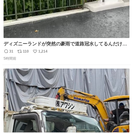
ディズニーランドが突然の豪雨で道路冠水してるんだけど
☔️ この雨で今年初のミッションクールダウン中止。幾ら何
31
110
1,214
返
リ
い
でもやばすぎだろ...
5時間前
信
ポ
い
数
ス
ね
ト
数
数