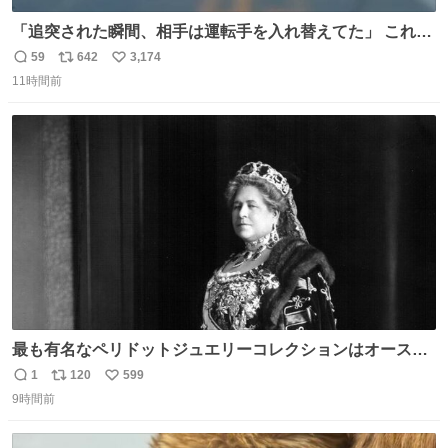
「追突された瞬間、相手は運転手を入れ替えてた」 これ実
話。 しかも後で無免許と判明。 ドラレコ無かったら完全に
59
642
3,174
返
リ
い
やられてた案件。 #追突 #替え玉 #無免許運転
11時間前
信
ポ
い
数
ス
ね
ト
数
数
最も有名なペリドットジュエリーコレクションはオースト
リア大公妃イザベラが所有していたもの。一時期キッチン
1
120
599
返
リ
い
ペーパーに包んで保管されていたことに衝撃💥を受けた。
9時間前
信
ポ
い
数
ス
ね
ト
数