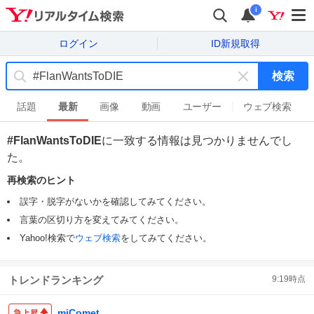
i
ログイン
ID新規取得
検索
キ
ー
話題
最新
画像
動画
ユーザー
ウェブ検索
ワ
ー
#FlanWantsToDIE
に一致する情報は見つかりませんでし
ド
た。
を
消
再検索のヒント
す
誤字・脱字がないかを確認してみてください。
言葉の区切り方を変えてみてください。
Yahoo!検索で
ウェブ検索
をしてみてください。
トレンドランキング
9:19
時点
miComet