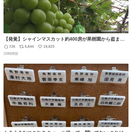
【発覚】シャインマスカット約400房が果樹園から盗まれ
る 栃木・佐野市 news.livedoor.com/article/detail… 被害
726
6,844
19,925
返
リ
い
に遭った果樹園には防犯カメラなどはなく、シャインマス
20時間前
信
ポ
い
カットが盗まれた木には刃物などで切られた跡が。市内で
数
ス
ね
今年に入って同様の被害は確認されておらず、警察はパト
ト
数
数
ロールを強化する。