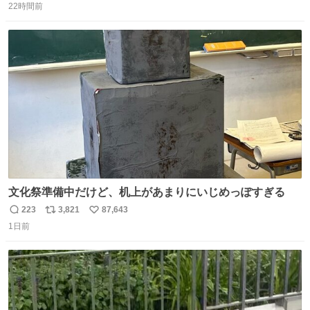
ょ？普通。降りてきたのは仕事帰りっぽい男の人で、足取
22時間前
信
ポ
い
り重そうに歩いてて見るからに異変を感じたんだけど
数
ス
ね
ト
数
数
文化祭準備中だけど、机上があまりにいじめっぽすぎる
223
3,821
87,643
返
リ
い
1日前
信
ポ
い
数
ス
ね
ト
数
数