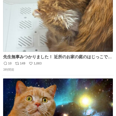
数
先生無事みつかりました！ 近所のお家の庭のはじっこでう
ずくまってました💦 拡散してくれたり探してくれたみなさ
10
149
1,083
返
リ
い
ん本当にありがとございます！ 飛び出し防止柵を増やして
3時間前
信
ポ
い
先生とちょびが怖い思いをしないでいいようにしようと思
数
ス
ね
う！
ト
数
数