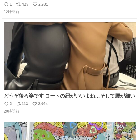
1
425
2,931
返
リ
い
12時間前
信
ポ
い
数
ス
ね
ト
数
数
どうぞ後ろ姿です コートの紐がいいよね…そして腰が細い
2
113
2,064
返
リ
い
20時間前
信
ポ
い
数
ス
ね
ト
数
数