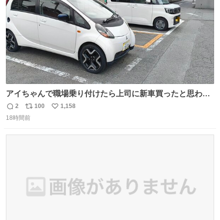
アイちゃんで職場乗り付けたら上司に新車買ったと思われ
たの嬉しすぎる。 20年落ちの車もやりようによっては新車
2
100
1,158
返
リ
い
っぽく見えるってことよ。 令和の車の横に並べても違和感
18時間前
信
ポ
い
ない平成18年式です。
数
ス
ね
ト
数
数