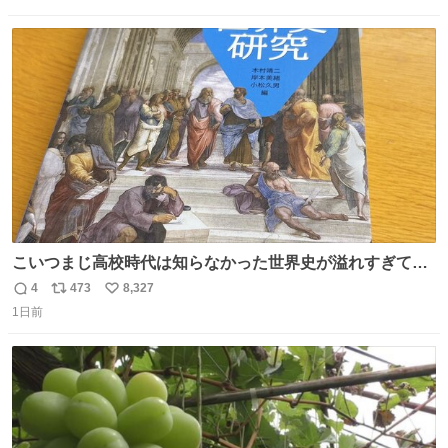
信
ポ
い
数
ス
ね
ト
数
数
こいつまじ高校時代は知らなかった世界史が溢れすぎてて
𝑩𝑰𝑮 𝑳𝑶𝑽𝑬＿＿
4
473
8,327
返
リ
い
1日前
信
ポ
い
数
ス
ね
ト
数
数