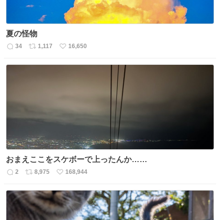
夏の怪物
34
1,117
16,650
返
リ
い
信
ポ
い
数
ス
ね
ト
数
数
おまえここをスケボーで上ったんか……
2
8,975
168,944
返
リ
い
信
ポ
い
数
ス
ね
ト
数
数