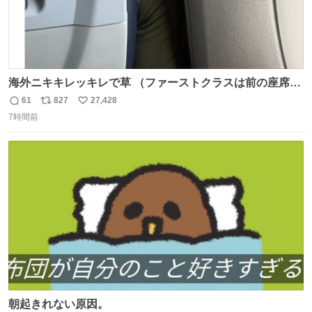
海外ニキキレッキレで草 （ファーストクラスは前の座席で
あるため）
61
827
27,428
返
リ
い
7時間前
信
ポ
い
数
ス
ね
ト
数
数
朝起きれない原因。