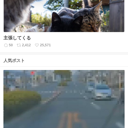
主張してくる
50
2,412
25,571
返
リ
い
信
ポ
い
数
ス
ね
人気ポスト
ト
数
数