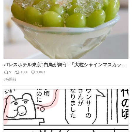
数
パレスホテル東京“白鳥が舞う”「大粒シャインマスカット
パフェ」キラキラ輝く水面ジュレ添え - fashion-
5
133
1,067
返
リ
い
press.net/news/149567
3時間前
信
ポ
い
数
ス
ね
ト
数
数