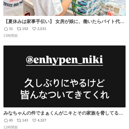
【夏休みは家事手伝い】 女房が娘に、働いたらバイト代も
らえば？と言ったら、娘は、いらない、と言って黙々と働
31
152
2,531
返
リ
い
いてくれました。 あとでソフトクリーム買ってやろうと思
23時間前
信
ポ
い
いました。
数
ス
ね
ト
数
数
みなちゃんの件でまぁくんがニキとその家族を脅してるけ
ど絶対間違えてる。 悪いのは誹謗中傷した人達でしょ。こ
45
143
4,327
返
リ
い
んなのみなちゃん望んでないし曲がった正義すぎる
12時間前