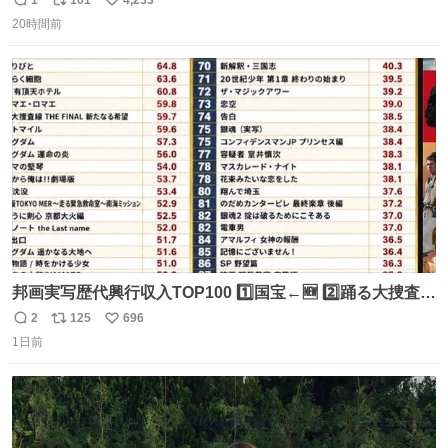
返
リ
い
20時間前
信
ポ
い
数
ス
ね
ト
数
数
邦画実写歴代興行収入TOP100 1️⃣国宝←🆕 2️⃣踊る大捜査線
THE MOVIE2 3️⃣南極物語 4️⃣踊る大捜査線 THE MOVIE 5️⃣
2
125
696
返
リ
い
子猫物語 6️⃣劇場版コード・ブルー 7️⃣天と地と 8️⃣永遠の0
1日前
信
ポ
い
9️⃣ROOKIES-卒業- 🔟世界の中心で、愛をさけぶ … 44位 ほ
数
ス
ね
どなく、お別れです←🆕 … 60位 キングダム 魂の決戦←🆕
ト
数
数