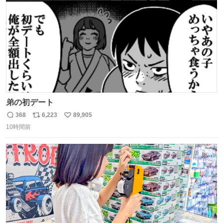
数
弟の初デート
368
6,223
89,905
返
リ
い
10時間前
信
ポ
い
数
ス
ね
ト
数
数