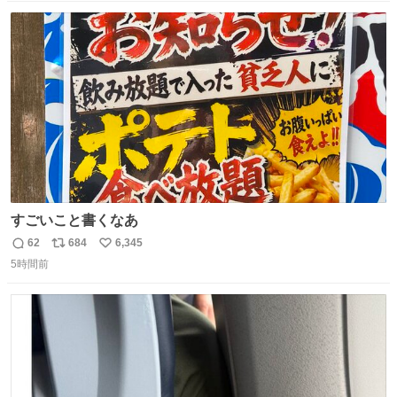
数
ス
ね
ト
数
数
すごいこと書くなあ
62
684
6,345
返
リ
い
5時間前
信
ポ
い
数
ス
ね
ト
数
数