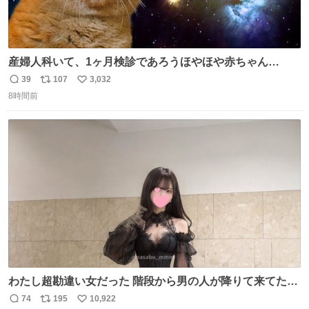
産婦人科いて、1ヶ月検診であろうほやほや赤ちゃん👩‍🍼
と推定2,3歳の女の子👧🏻をワンオペで連れてるママがいる
39
107
3,032
返
リ
い
のだけども 女の子ずっとママの側から離れない…⁉️ 手を繋
8時間前
信
ポ
い
がなくてもうろちょろしないしママが歩いたらピクミンみ
数
ス
ね
たいにﾄﾃﾄﾃついてってるし逃走しないし脱走しないし逃げ
ト
数
数
ないし走ら文字数
わたし超勘違い女だった 階段から男の人が降りて来てたん
だけど この格好の女が立ってたら一回は足が止まるでし
74
195
10,922
返
リ
い