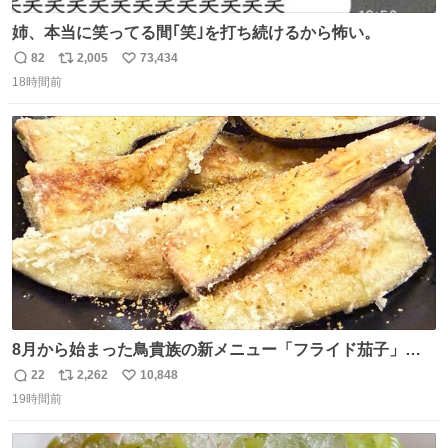
姉、本当に笑ってる間｢笑｣を打ち続けるから怖い。
82
2,005
73,434
返
リ
い
18時間前
信
ポ
い
数
ス
ね
ト
数
数
8月から始まった鳥貴族の新メニュー「フライド茄子」が
うますぎでした 信じて……
22
2,262
10,848
返
リ
い
19時間前
信
ポ
い
数
ス
ね
ト
数