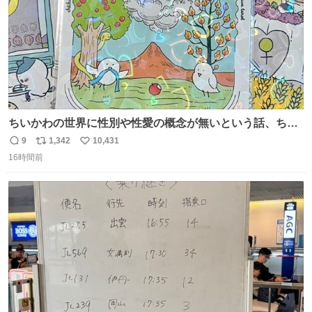
ちいかわの世界に性別や性愛の概念が無いという話、ちい
かわタロットでも恋人・女帝・女教皇あたりは性別を意識
9
1,342
10,431
返
リ
い
させないように描かれてるんだよね。かなり徹底している
16時間前
信
ポ
い
印象。
数
ス
ね
ト
数
数