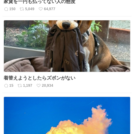
家賃を一円も払ってない人の態度
150
5,049
64,977
返
リ
い
信
ポ
い
数
ス
ね
ト
数
数
着替えようとしたらズボンがない
15
1,197
20,934
返
リ
い
信
ポ
い
数
ス
ね
ト
数
数