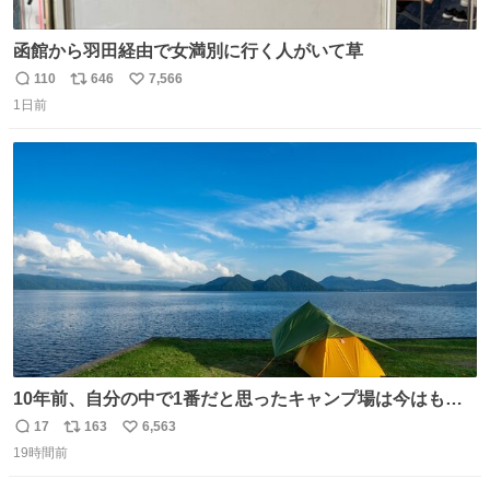
函館から羽田経由で女満別に行く人がいて草
110
646
7,566
返
リ
い
1日前
信
ポ
い
数
ス
ね
ト
数
数
10年前、自分の中で1番だと思ったキャンプ場は今はもう
ない
17
163
6,563
返
リ
い
19時間前
信
ポ
い
数
ス
ね