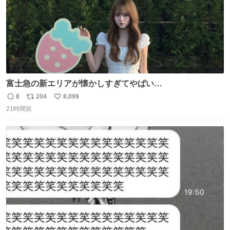
富士急の新エリアが懐かしすぎてやばい…
8
204
8,099
返
リ
い
21時間前
信
ポ
い
数
ス
ね
ト
数
数