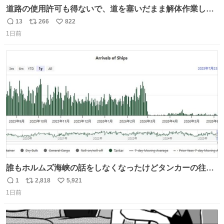
道路の使用許可も得ないで、道を塞いだまま解体作業して
る。 写真を撮ろうとしたら「勝手に写真撮るな馬鹿野郎」
13
266
822
返
リ
い
と罵倒されるなど。
1日前
信
ポ
い
数
ス
ね
ト
数
数
誰もホルムズ海峡の話をしなくなったけどタンカーの往来
は消滅したままですねと
1
2,818
5,921
返
リ
い
1日前
信
ポ
い
数
ス
ね
ト
数