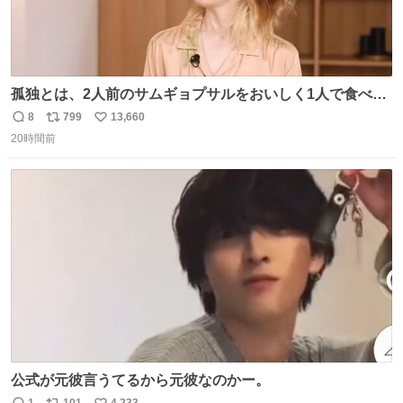
孤独とは、2人前のサムギョプサルをおいしく1人で食べる
ことである←好きすぎる
8
799
13,660
返
リ
い
20時間前
信
ポ
い
数
ス
ね
ト
数
数
公式が元彼言うてるから元彼なのかー。
1
101
4,233