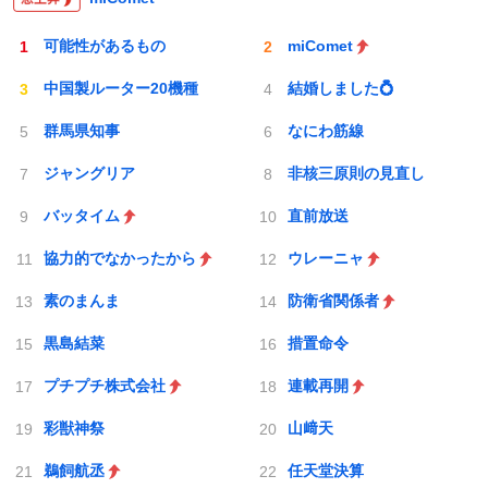
可能性があるもの
miComet
中国製ルーター20機種
結婚しました💍
群馬県知事
なにわ筋線
ジャングリア
非核三原則の見直し
バッタイム
直前放送
協力的でなかったから
ウレーニャ
素のまんま
防衛省関係者
黒島結菜
措置命令
プチプチ株式会社
連載再開
彩獣神祭
山﨑天
鵜飼航丞
任天堂決算