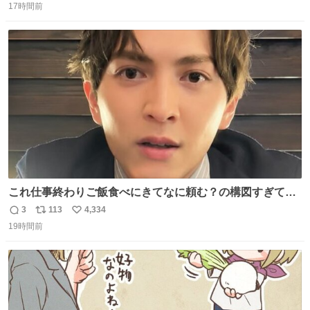
17時間前
信
ポ
い
数
ス
ね
ト
数
数
これ仕事終わりご飯食べにきてなに頼む？の構図すぎて…
😭
3
113
4,334
返
リ
い
19時間前
信
ポ
い
数
ス
ね
ト
数
数