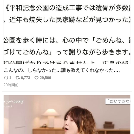
ト
数
数
こんなの、しらなかった…誰も教えてくれなかった…。
1
6,773
29,566
返
リ
い
20時間前
信
ポ
い
数
ス
ね
ト
数
数