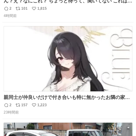
ん？え？なにこれ？ ちょっと待って、聞いてない これは販
売されているのもですか？
2
101
1,815
返
リ
い
4時間前
信
ポ
い
数
ス
ね
ト
数
数
親同士が仲良いだけで付き合いも特に無かったお隣の家に
自分とこの親が外せない用事があるからと半ば強制的に預
2
157
1,223
返
リ
い
けられて空き部屋が無いからたまに見かけるけどロクに会
23時間前
信
ポ
い
話したことも無い一人娘と同じ部屋で寝るように言われ恐
数
ス
ね
る恐る部屋の扉を開けた先にこの光景が待ってた時の少年
ト
数
数
の反応を答えよ