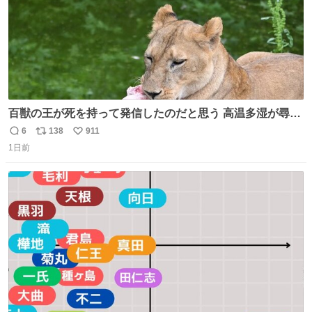
百獣の王が死を持って発信したのだと思う 高温多湿が尋常
でない日本の夏 どうか早急に飼育の環境を見直して 動物の
6
138
911
返
リ
い
命を護ってください…と 治療中のライオンが助かりますよ
1日前
信
ポ
い
うに すべての動物の命が護られますように 2026.7.3📷多摩
数
ス
ね
動物公園にて 残念ながら個体の識別は出来ません
ト
数
数