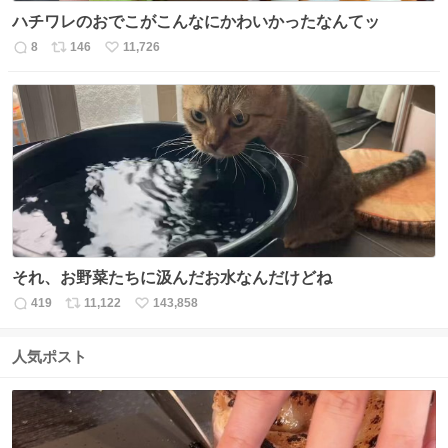
ハチワレのおでこがこんなにかわいかったなんてッ
8
146
11,726
返
リ
い
信
ポ
い
数
ス
ね
ト
数
数
それ、お野菜たちに汲んだお水なんだけどね
419
11,122
143,858
返
リ
い
信
ポ
い
数
ス
ね
人気ポスト
ト
数
数