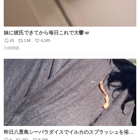
妹に彼氏できてから毎日これで大鬱 w
43
138
4,165
返
リ
い
21時間前
信
ポ
い
数
ス
ね
ト
数
数
昨日八景島シーパラダイスでイルカのスプラッシュを浴び
たらゲソのおまけがついてきました。誰の食べカスかわか
9
287
5,785