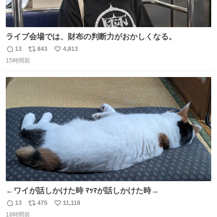
ライブ会場では、財布の判断力がおかしくなる。
13
843
4,813
返
リ
い
15時間前
信
ポ
い
数
ス
ね
ト
数
数
←ワイが話しかけた時 ﾏｯﾏが話しかけた時→
13
475
11,118
返
リ
い
18時間前