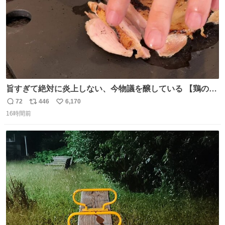
旨すぎて絶対に炎上しない、今物議を醸している 【鶏のた
たき】 を家で作る方法を教えます 鶏もも肉に特別な処理を
72
446
6,170
返
リ
い
して大葉やみょうがなどの薬味と一緒にいただきます 夏に
16時間前
信
ポ
い
食うとたまりません この調理法、絶対覚えた方がいいです
数
ス
ね
youtu.be/s0jWxvy14_4
ト
数
数