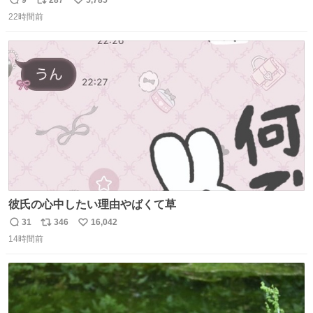
返
リ
い
らないけど、とても愛おしいです。こんなおまけまで付け
22時間前
信
ポ
い
てもらって感謝しかありません。 #ふれあいラグーン #横
数
ス
ね
浜八景島シーパラダイス
ト
数
数
彼氏の心中したい理由やばくて草
31
346
16,042
返
リ
い
14時間前
信
ポ
い
数
ス
ね
ト
数
数