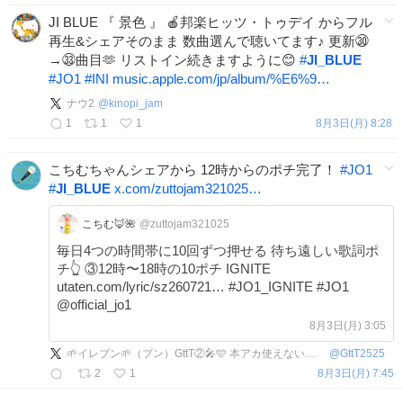
JI BLUE 『 景色 』 🍎邦楽ヒッツ・トゥデイ からフル
再生&シェアそのまま 数曲選んで聴いてます♪ 更新㉚
→㉝曲目🫶 リストイン続きますように😊
#
JI_BLUE
#
JO1
#
INI
music.apple.com/jp/album/%E6%9…
ナウ2
@
kinopi_jam
1
1
1
8月3日(月) 8:28
こちむちゃんシェアから 12時からのポチ完了！
#
JO1
#
JI_BLUE
x.com/zuttojam321025…
こちむ🦊🌺
@zuttojam321025
毎日4つの時間帯に10回ずつ押せる 待ち遠しい歌詞ポ
チ👆 ③12時〜18時の10ポチ IGNITE
utaten.com/lyric/sz260721… #JO1_IGNITE #JO1
@official_jo1
8月3日(月) 3:05
🌱イレブン🌱（ブン）GttT②🎤🩵 本アカ使えないためこのアカで
@
GttT2525
2
1
8月3日(月) 7:45