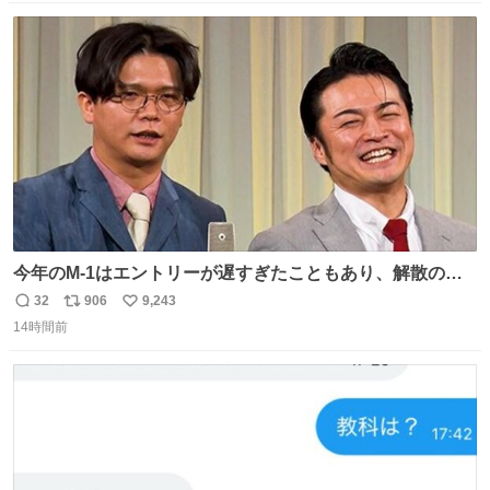
た宿泊費や交通費を、領収書の事後申請に基づき、国内線
数
ス
ね
は1人あたり上限1万円、国際線は上限2万円まで支払う。
ト
数
数
今年のM-1はエントリーが遅すぎたこともあり、解散の可
能性を作り出してからのスタート！！ 遅くなって申し訳な
32
906
9,243
返
リ
い
い🙏 エントリーナンバーは「GO!無策!」でかなり覚えやす
14時間前
信
ポ
い
い！応援をお願いすることになりそう！！
数
ス
ね
ト
数
数