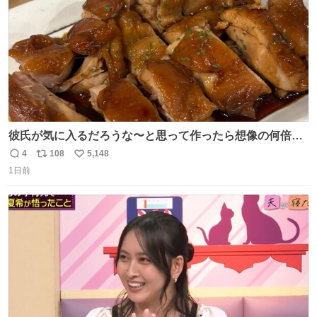
彼氏が気に入るだろうな〜と思って作ったら想像の何倍も
美味しい美味しい言ってくれて嬉しい
4
108
5,148
返
リ
い
1日前
信
ポ
い
数
ス
ね
ト
数
数