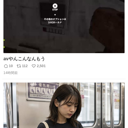
数
avやんこんなんもう
10
112
2,501
返
リ
い
14時間前
信
ポ
い
数
ス
ね
ト
数
数