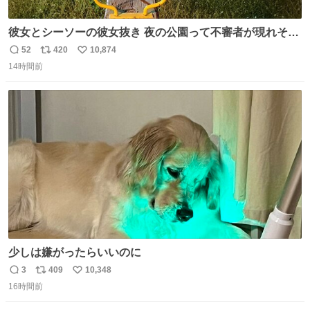
彼女とシーソーの彼女抜き 夜の公園って不審者が現れそう
で怖いんだよな
52
420
10,874
返
リ
い
14時間前
信
ポ
い
数
ス
ね
ト
数
数
少しは嫌がったらいいのに
3
409
10,348
返
リ
い
16時間前
信
ポ
い
数
ス
ね