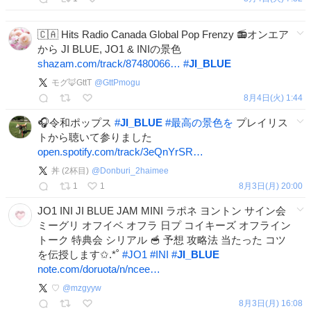
🇨🇦 Hits Radio Canada Global Pop Frenzy 📻オンエア
から JI BLUE, JO1 & INIの景色
shazam.com/track/87480066…
#
JI_BLUE
モグ🦊GttT
@
GttPmogu
8月4日(火) 1:44
🎧令和ポップス
#
JI_BLUE
#
最高の景色を
プレイリス
トから聴いて参りました
open.spotify.com/track/3eQnYrSR…
丼 (2杯目)
@
Donburi_2haimee
1
1
8月3日(月) 20:00
JO1 INI JI BLUE JAM MINI ラポネ ヨントン サイン会
ミーグリ オフイベ オフラ 日プ コイキーズ オフライン
トーク 特典会 シリアル 🥣 予想 攻略法 当たった コツ
を伝授します✩.*˚
#
JO1
#
INI
#
JI_BLUE
note.com/doruota/n/ncee…
♡
@
mzgyyw
8月3日(月) 16:08