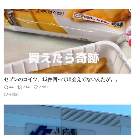
信
ポ
い
数
ス
ね
ト
数
数
セブンのコイツ、12件回って出会えてないんだが。。
44
214
2,962
返
リ
い
18時間前
信
ポ
い
数
ス
ね
ト
数
数