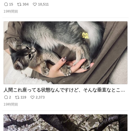
15
304
10,511
返
リ
い
19時間前
信
ポ
い
数
ス
ね
ト
数
数
人間これ座ってる状態なんですけど、そんな垂直なところ
でいきなり天地無用のごろんをかますのは、それは、あま
2
119
2,373
返
リ
い
りに人間を信用しすぎではないか、、、？？？
19時間前
信
ポ
い
数
ス
ね
ト
数
数