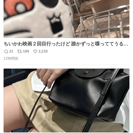
ちいかわ映画２回目行ったけど 誰かずっと喋っててうるさ
かった 許せねえ
21
189
2,235
返
リ
い
12時間前
信
ポ
い
数
ス
ね
ト
数
数