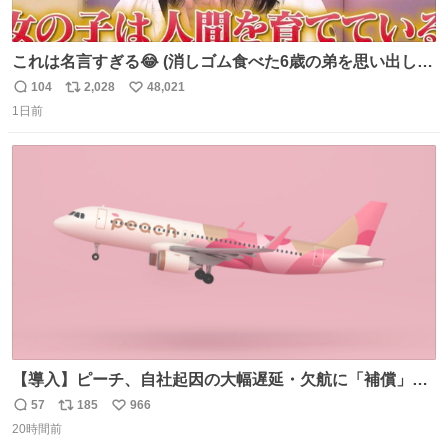
これは名言すぎる😂 (消しゴム食べた6歳の弟を思い出しな
がら)
104
2,028
48,021
返
リ
い
1日前
信
ポ
い
数
ス
ね
ト
数
数
【導入】ピーチ、自社起因の大幅遅延・欠航に「補償」開
始へ news.livedoor.com/article/detail… 同社に起因する理
57
185
966
返
リ
い
由によって大幅遅延や欠航が発生した場合、乗客が負担し
20時間前
信
ポ
い