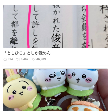
信
ポ
い
数
ス
ね
ト
数
数
「としひこ」としか読めん
814
6,467
46,989
返
リ
い
信
ポ
い
数
ス
ね
ト
数
数