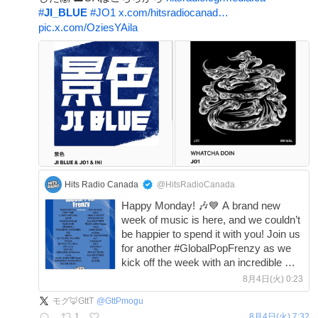
#
JI_BLUE
#
JO1
x.com/hitsradiocanad…
pic.x.com/OziesYAila
Hits Radio Canada
@HitsRadioCanada
Happy Monday! 🎶💙 A brand new
week of music is here, and we couldn’t
be happier to spend it with you! Join us
for another #GlobalPopFrenzy as we
kick off the week with an incredible mix
of new releases, listener favorites,
8月4日(火) 0:23
hidden gems, and songs we know
モグ🦊GttT
@
GttPmogu
you’ll love. Whether
1
8月4日(火) 7:32