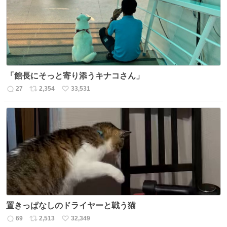
「館長にそっと寄り添うキナコさん」
27
2,354
33,531
返
リ
い
信
ポ
い
数
ス
ね
ト
数
数
置きっぱなしのドライヤーと戦う猫
69
2,513
32,349
返
リ
い