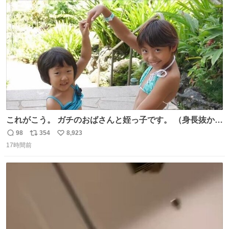
ト
数
数
これがこう。 ガチのおばさんと姪っ子です。 （身長抜かさ
れててしぬ笑） #ヤツルギ12 #家族でヒロイン
98
354
8,923
返
リ
い
17時間前
信
ポ
い
数
ス
ね
ト
数
数