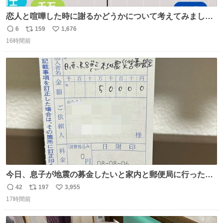
恋人と喧嘩した時に謝るかどうかについて考えてみました
💭 ▶︎自分から謝る or 悪くないなら謝らない ▶︎ねちねちす
6
159
1,676
返
リ
い
る or さっぱりしている 個人的見解です！色々と許してく
16時間前
信
ポ
い
ださい！
数
ス
ね
ト
数
数
今日、息子が地震の募金したいと家内と郵便局に行ったみ
たいです。おもちゃとか買う選択肢もあったと思うけど、
42
197
3,955
返
リ
い
自分で貯めてた2万円を役に立てて欲しい、みんなも元気
17時間前
信
ポ
い
になって欲しいと。家内も一緒に募金したので、自分も何
数
ス
ね
かできたらなぁと思いました。