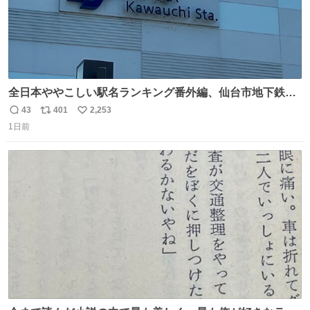
全日本ややこしい駅名ランキング番外編、仙台市地下鉄川
内駅
43
401
2,253
返
リ
い
1日前
信
ポ
い
数
ス
ね
ト
数
数