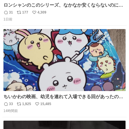
ロンシャンのこのシリーズ、なかなか安くならないのにセ
ール価格になってる🖤✨レザーなのが反則級にかわいい。
31
177
4,309
返
リ
い
持ってるだけでコーデが格上げされる。
1日前
信
ポ
い
数
ス
ね
ト
数
数
ちいかわの映画、幼児を連れて入場できる回があったので
子どもを連れて観てきたんですけど、セイレーンの登場シ
33
1,925
15,485
返
リ
い
ーンで場内のベビーが一斉に泣き出してたのがとてもよい
14時間前
信
ポ
い
映画体験でした。
数
ス
ね
ト
数