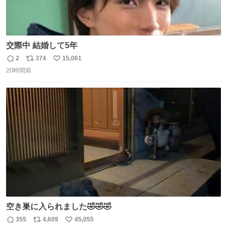
交際中 結婚して5年
2
374
15,061
返
リ
い
20時間前
信
ポ
い
数
ス
ね
ト
数
数
空き巣に入られました🤣🤣🤣
355
4,609
45,055
返
リ
い