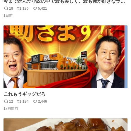
今まで読んだ小説の中で最も美しく、最も俺が好きなラス
トシーン
18
180
5,421
返
リ
い
1日前
信
ポ
い
数
ス
ね
ト
数
数
これもうギャグだろ
12
184
2,446
返
リ
い
17時間前
信
ポ
い
数
ス
ね
ト
数
数