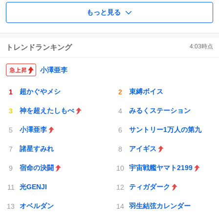
もっと見る
トレンドランキング
4:03
時点
小澤亜李
超かぐやメシ
束縛ボイス
神を超えたしもべ
みるくステーション
小澤亜李
サントリー1万人の第九
諸星すみれ
アイギス
宿命の決闘
宇宙戦艦ヤマト2199
光GENJI
ティガダーク
オベルダン
羽生結弦カレンダー