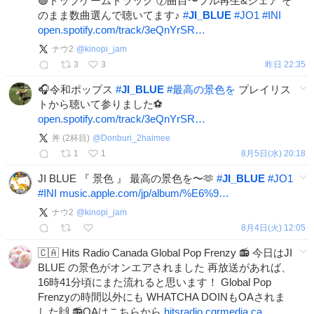
🟢トップゲームトラック ⑦曲目〜フル再生&シェア そ
のまま数曲選んで聴いてます♪
#
JI_BLUE
#
JO1
#
INI
open.spotify.com/track/3eQnYrSR…
ナウ2
@
kinopi_jam
3
3
昨日 22:35
🎧令和ポップス
#
JI_BLUE
#
最高の景色を
プレイリス
トから聴いて参りました⚽️
open.spotify.com/track/3eQnYrSR…
丼 (2杯目)
@
Donburi_2haimee
1
1
8月5日(水) 20:18
JI BLUE 『 景色 』 最高の景色を〜🫶
#
JI_BLUE
#
JO1
#
INI
music.apple.com/jp/album/%E6%9…
ナウ2
@
kinopi_jam
8月4日(火) 12:05
🇨🇦 Hits Radio Canada Global Pop Frenzy 📻 今日はJI
BLUE の景色がオンエアされました 再放送があれば、
16時41分頃にまた流れると思います！ Global Pop
Frenzyの時間以外にも WHATCHA DOINもOAされま
した🙌 📻OAはこちらから
hitsradio.cgrmedia.ca