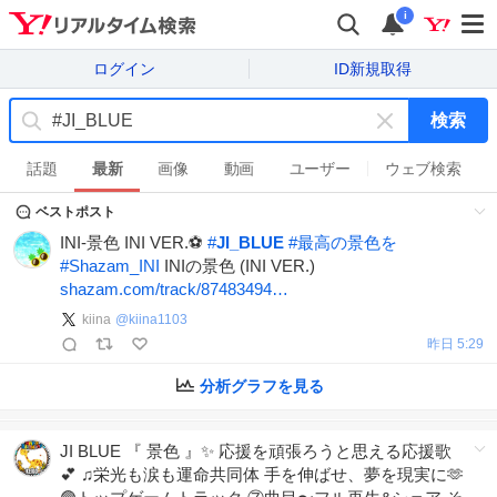
i
ログイン
ID新規取得
検索
キ
ー
話題
最新
画像
動画
ユーザー
ウェブ検索
ワ
ベストポスト
ー
ド
INI-景色 INI VER.⚽️
#
JI_BLUE
#
最高の景色を
を
#
Shazam_INI
INIの景色 (INI VER.)
消
shazam.com/track/87483494…
す
kiina
@
kiina1103
昨日 5:29
分析グラフを見る
JI BLUE 『 景色 』✨ 応援を頑張ろうと思える応援歌
💕 ♫栄光も涙も運命共同体 手を伸ばせ、夢を現実に🫶