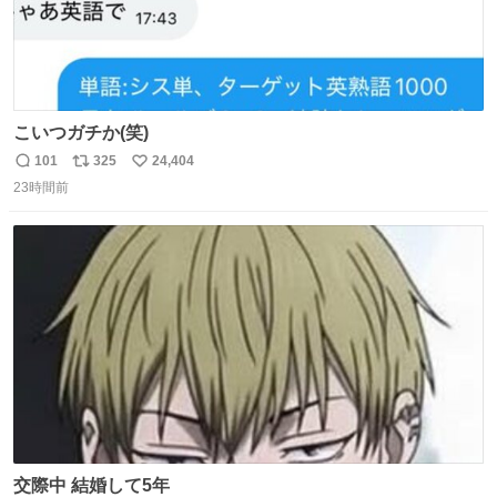
こいつガチか(笑)
101
325
24,404
返
リ
い
23時間前
信
ポ
い
数
ス
ね
ト
数
数
交際中 結婚して5年