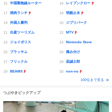
中国製無線ルーター
レイブンクロー
焼肉ランチ
明鏡止水
外国人審判
ジブリパーク
出産ツーリズム
MTV
ジョイポリス
Nintendo Store
ブラッサム
痛み分け
フリックル
凪誠士郎
BEAMS
non-no
100位まで見る
つぶやきピックアップ