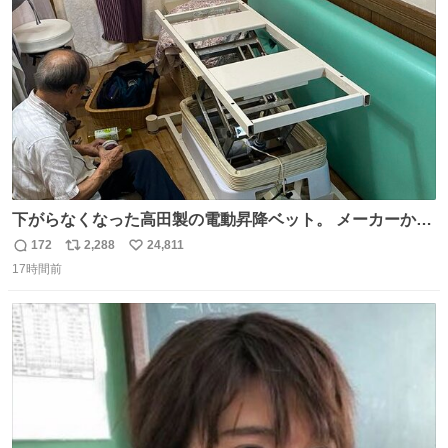
ト
数
数
下がらなくなった高田製の電動昇降ベット。 メーカーから
は、完全に見放されたんですが、 見事に85歳の父が治しま
172
2,288
24,811
返
リ
い
した。 うちの父は、トヨタカローラのボディをオート生産
17時間前
信
ポ
い
する、工業ロボットの製作者なんですが、 父が電動ベット
数
ス
ね
の配線をハンダで修理している横で、
ト
数
数