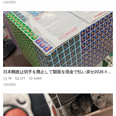
16時間前
信
ポ
い
数
ス
ね
ト
数
数
日本郵政は切手を廃止して額面を現金で払い戻せ2026 #日
本郵政 @JapanPostHD_PR
70
277
4,065
返
リ
い
19時間前
信
ポ
い
数
ス
ね
ト
数
数