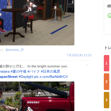
感
ト
した）
@
pureiya_JP
7月16日(木) 15:15
1
む。 In the bright summer sun,
ataira
#
夏の午後
#
バイク
#
日本の風景
apanStreet
#
Daylight
pic.x.com/BaAtbBrCrI
2
3