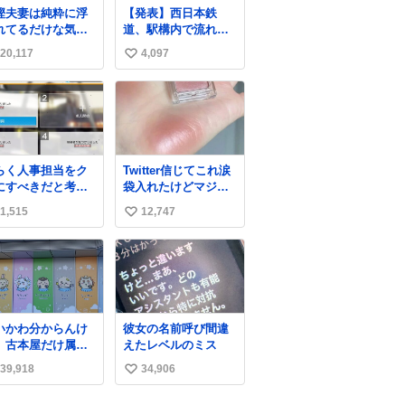
樫夫妻は純粋に浮
【発表】西日本鉄
れてるだけな気が
道、駅構内で流れ
るな〜 全アはここ
た“不適切音声”に声
20,117
4,097
い
自分の市場価値的
明「被害届も検討」
ものを上乗せする
news.livedoor.com/
い
すっぴん＆寝
article/detail… 4日に
ね
きのボサボサ頭で
西鉄福岡（天神）駅
数
「今日も可愛い
および薬院駅で発生
」が止まらない。
した駅構内放送事案
っておくと永遠に
について声明を公表
らく人事担当をク
Twitter信じてこれ涙
撫でてきて作業進
した。「第三者によ
にすべきだと考え
袋入れたけどマジで
い()
って駅構内放送設備
れるが‥‥‥
盛れた…ありがと
6cm40kg、年中日
に外部から不正に音
1,515
12,747
い
う…
け止めとお友達の
声が流された可能性
い
より綺麗な手やめ
も含めて確認を実
てもろて とか言う
施」と説明した。
ね
数
いかわ分からんけ
彼女の名前呼び間違
、古本屋だけ属性
えたレベルのミス
名前になってるの
39,918
34,906
い
どういうこと？
い