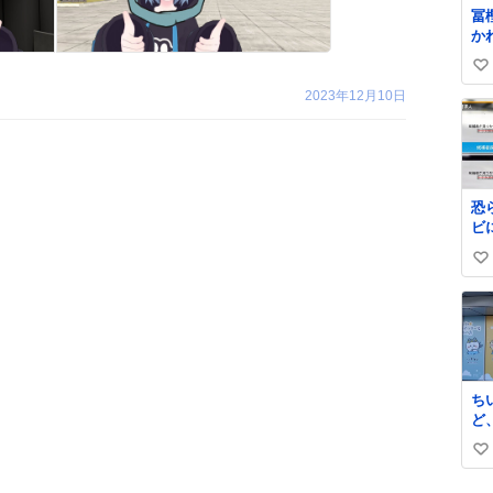
冨
か
す
い
に
な
2023年12月10日
い
ので、 
ね
起
数
も
ね
放
恐
髪
ビ
まな
ら
15
い
焼
い
私
ね
数
ち
ど
が
い
は
い