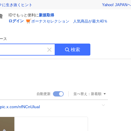
Yahoo! JAPAN
ヘ
トクに生き抜くヒント
IDでもっと便利に
新規取得
ログイン
ボーナスセレクション 人気商品が最大40％
ース
検索
キ
ー
ワ
ー
ド
を
消
自動更新
並べ替え：
新着順
す
pic.x.com/nfNCnUluaI