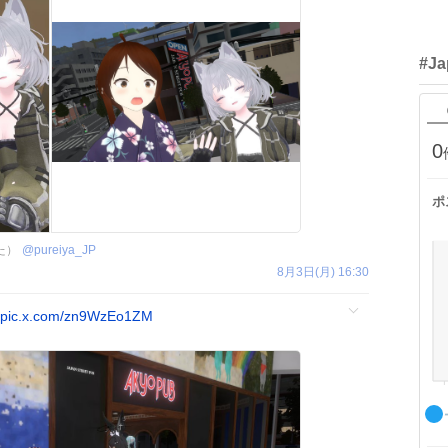
#Ja
0
ポ
した）
@
pureiya_JP
8月3日(月) 16:30
pic.x.com/zn9WzEo1ZM