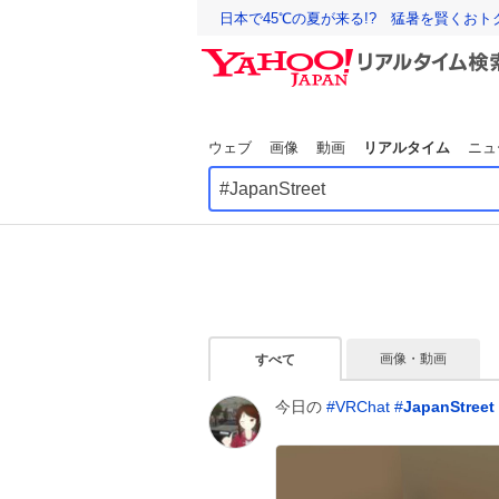
日本で45℃の夏が来る!? 猛暑を賢くお
ウェブ
画像
動画
リアルタイム
ニュ
画像・動画
すべて
今日の
#
VRChat
#
JapanStreet