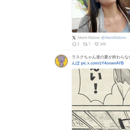
Akemi Nidone
@
AkemiNidone
3
7
348
ラスクちゃん達の夏が終わらない
んぽ
pic.x.com/zY4oxwnAYB