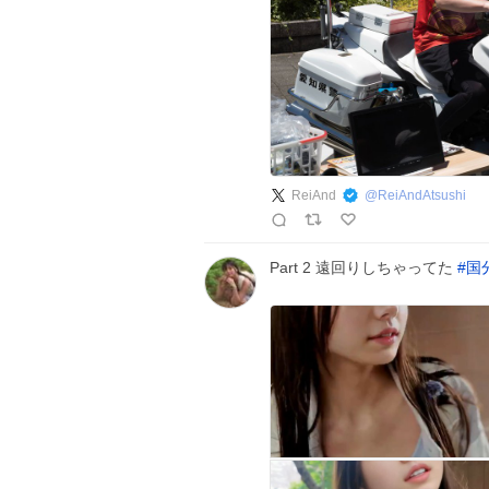
ReiAnd
@
ReiAndAtsushi
Part 2 遠回りしちゃってた
#
国