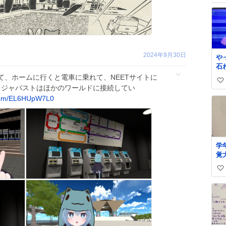
2024年9月30日
や
石
る
て、ホームに行くと電車に乗れて、NEETサイトに
い
川
 ジャパストはほかのワールドに接続してい
い
com/EL6HUpW7L0
ね
数
学
覚
い
い
ね
数