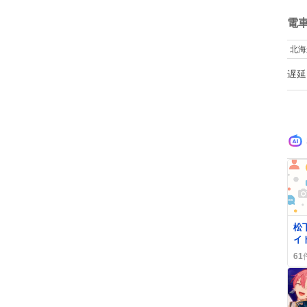
ね
数
電
北海
遅延
松
イ
フ
61
感