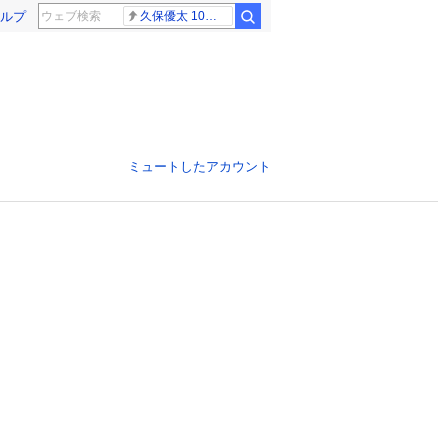
ルプ
久保優太 10代女性
ミュートしたアカウント