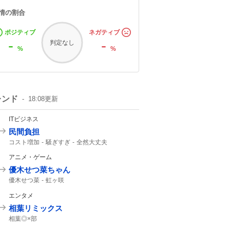
情の割合
ポジティブ
ネガティブ
-
-
判定なし
%
%
レンド
18:08
更新
ITビジネス
民間負担
コスト増加
騒ぎすぎ
全然大丈夫
ホルムズ海峡
アニメ・ゲーム
優木せつ菜ちゃん
優木せつ菜
虹ヶ咲
エンタメ
相葉リミックス
相葉◎×部