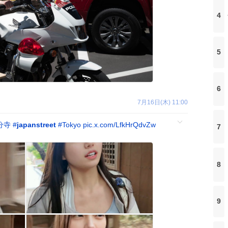
4
5
6
7月16日(木) 11:00
分寺
#
japanstreet
#
Tokyo
pic.x.com/LfkHrQdvZw
7
8
9