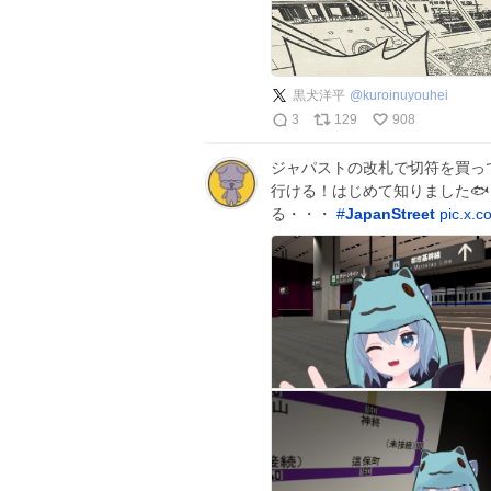
黒犬洋平
@
kuroinuyouhei
3
129
908
ジャパストの改札で切符を買っ
行ける！はじめて知りました🐟
る・・・
#
JapanStreet
pic.x.