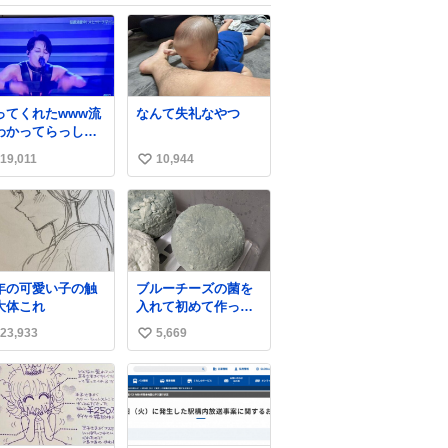
ってくれたwww流
なんて失礼なやつ
わかってらっしゃ
🤣🤣 #Mステ #西
19,011
10,944
い
貴教
い
ね
数
年の可愛い子の触
ブルーチーズの菌を
大体これ
入れて初めて作って
みたチーズなんだけ
23,933
5,669
い
ど 本能でちょっとヤ
バいと思っちゃう見
い
た目だな
ね
数