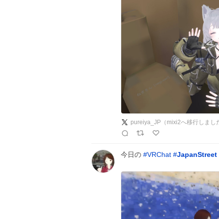
pureiya_JP（mixi2へ移行しま
今日の
#
VRChat
#
JapanStreet