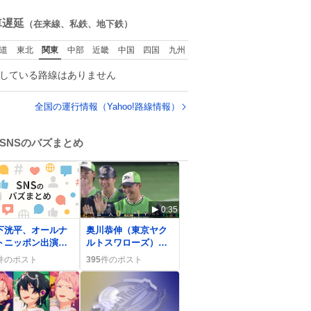
ね
数
車遅延
（在来線、私鉄、地下鉄）
道
東北
関東
中部
近畿
中国
四国
九州
している路線はありません
全国の運行情報（Yahoo!路線情報）
SNSのバズまとめ
0:35
下洸平、オールナ
奥川恭伸（東京ヤク
トニッポン出演で
ルトスワローズ）完
ァン歓喜「最高」
封で連敗止め、ファ
件のポスト
395
件のポスト
が広がる
ンは「すわほー！」
と歓喜