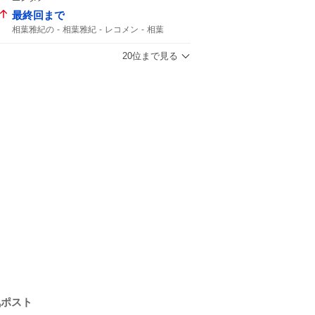
最終回まで
相葉雅紀の
相葉雅紀
レコメン
相葉
20位まで見る
気ポスト