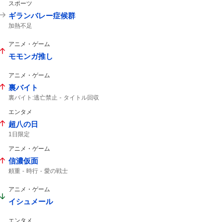
スポーツ
ギランバレー症候群
加熱不足
アニメ・ゲーム
モモンガ推し
アニメ・ゲーム
裏バイト
裏バイト:逃亡禁止
タイトル回収
マンガワン
エンタメ
超八の日
1日限定
アニメ・ゲーム
信濃仮面
頼重
時行
愛の戦士
アニメ・ゲーム
イシュメール
エンタメ