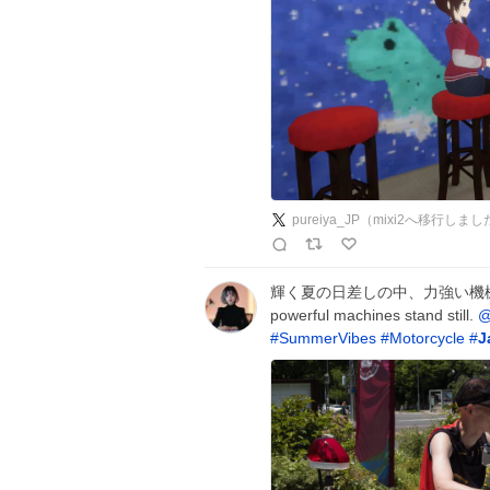
pureiya_JP（mixi2へ移行しま
輝く夏の日差しの中、力強い機械が静かに佇
powerful machines stand still.
@
#
SummerVibes
#
Motorcycle
#
J