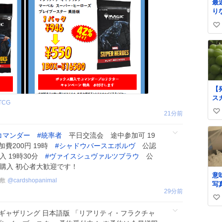
最
り
り
キ
家
な
い
男
い
ね
数
【
ス
TCG
樹
22分前
い
木
ne
い
art
コマンダー
#
統率者
平日交流会 途中参加可 19
ね
に
費200円 19時
#
シャドウバースエボルヴ
公認
数
防
入 19時30分
#
ヴァイスシュヴァルツブラウ
公
く
ク購入 初心者大歓迎です！
ッ
意
は
敷
@
cardshopanimal
写
た
29分前
に
い
は
い
・ギャザリング 日本語版 「リアリティ・フラクチャ
ず