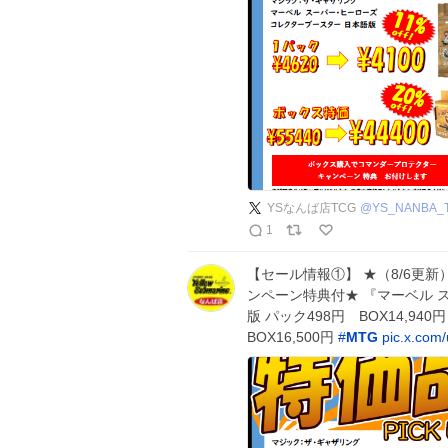
YSなんば店TCG
@
YS_NANBA_
1
【セール情報①】 ★（8/6更
ンペーン特典付★ 『マーベル 
版 パック498円 BOX14,9
BOX16,500円
#
MTG
pic.x.co