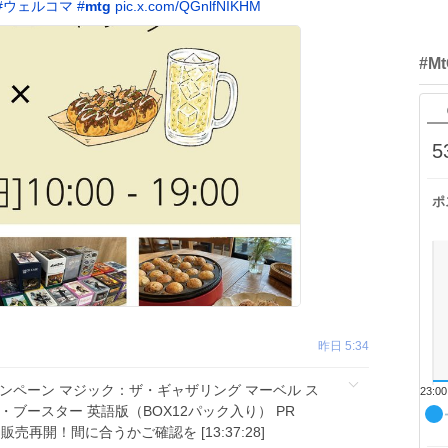
#
ウェルコマ
#
mtg
pic.x.com/QGnlfNIKHM
#M
5
ポ
昨日 5:34
ンペーン マジック：ザ・ギャザリング マーベル ス
23:00
ブースター 英語版（BOX12パック入り） PR
n販売再開！間に合うかご確認を [13:37:28]