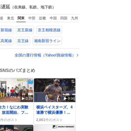
を強化する。
ね
数
車遅延
（在来線、私鉄、地下鉄）
道
東北
関東
中部
近畿
中国
四国
九州
営新宿線
京王新線
京王相模原線
王高尾線
京王線
湘南新宿ライン
全国の運行情報（Yahoo!路線情報）
SNSのバズまとめ
0:29
0:36
全力！なにわ実験
横浜ベイスターズ、4
」放送開始、ファ
連勝で横浜優勝！ス
はTVerでの視聴を
ターナイト熱狂の
4
件のポスト
2,061
件のポスト
望「楽しみ！」
声、ファン歓喜の声
が広がる