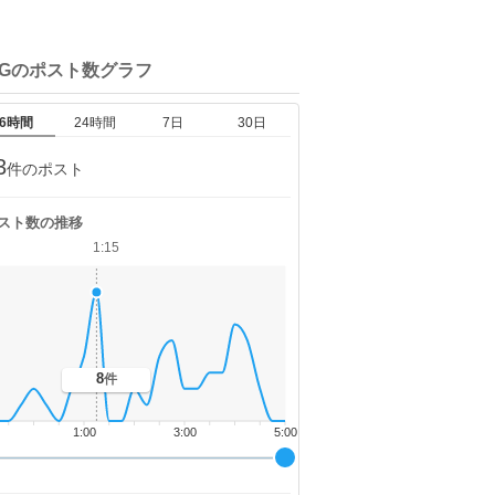
tGの
ポスト数グラフ
6時間
24時間
7日
30日
3
件のポスト
スト数の推移
1:15
8
件
1:00
3:00
5:00