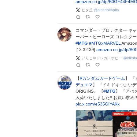
amazon.co.jp/dp/B0GF44F4M
ピタ丘
@
pittaripitapita
コマンダー・プロテクター キャ
ーパー・ヒーローズ コレクター・
#
MTG
#
MTGxMARVEL
Amaz
[13:32:39]
amazon.co.jp/dp/
いりこ＠トレカ・ホビー
@
irikot
【
#
ガンダムカードゲーム
】 『
デュエマ
】 『ドキドキつよいデ
ORIGINS』 【
#
MTG
】 『アバ
入荷いたしました‼ お買い求め
pic.x.com/e535GIYAKk