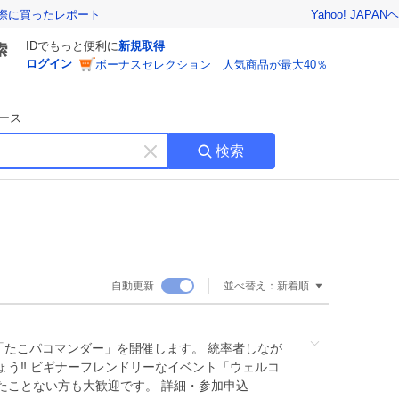
Yahoo! JAPAN
ヘ
実際に買ったレポート
IDでもっと便利に
新規取得
ログイン
ボーナスセレクション 人気商品が最大40％
ース
検索
キ
ー
ワ
ー
ド
を
消
自動更新
並べ替え：
新着順
す
「たこパコマンダー」を開催します。 統率者しなが
ょう‼ ビギナーフレンドリーなイベント「ウェルコ
たことない方も大歓迎です。 詳細・参加申込