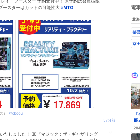
ル
ね
プレイ・ブースター 予約受付中！ ※予約は会員様限
数
電
・ブースターはカットの可能性大
#
MTG
北海
都
京
クス）
@
cboou
「
部
37分前
ン
28
熱
いたしました！ 🧝‍♂️『マジック：ザ・ギャザリング