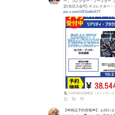
ー」 コレクター・ブースター 
定(当日入会可) ※コレクター
pic.x.com/V8TssMv577
CARDBOX高槻店（カードボッ
【📢商品予約情報📢】 お待たせ