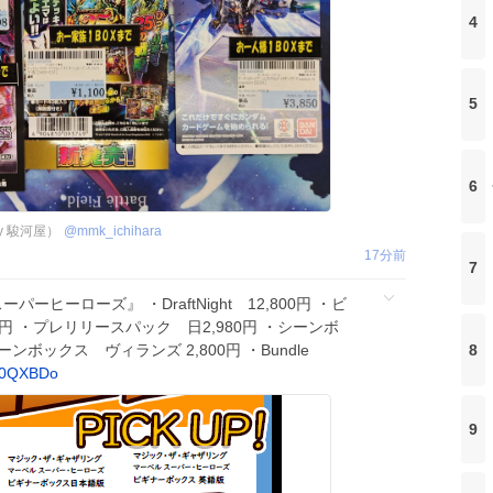
4
5
6
by 駿河屋）
@
mmk_ichihara
17分前
7
ーヒーローズ』 ・DraftNight 12,800円 ・ビ
00円 ・プレリリースパック 日2,980円 ・シーンボ
8
ーンボックス ヴィランズ 2,800円 ・Bundle
X0QXBDo
9