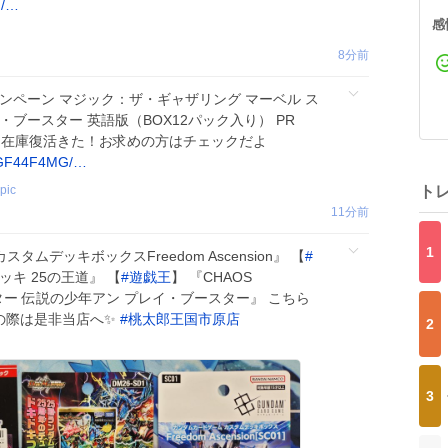
G/…
感
8分前
ンペーン マジック：ザ・ギャザリング マーベル ス
ブースター 英語版（BOX12パック入り） PR
on在庫復活きた！お求めの方はチェックだよ
B0GF44F4MG/…
opic
ト
11分前
1
カスタムデッキボックスFreedom Ascension』 【
#
ッキ 25の王道』 【
#
遊戯王
】 『CHAOS
ター 伝説の少年アン プレイ・ブースター』 こちら
の際は是非当店へ✨
#
桃太郎王国市原店
2
3