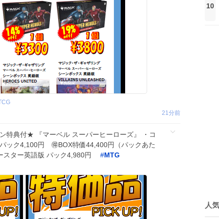
10
TCG
22分前
ン特典付★ 『マーベル スーパーヒーローズ』 ・コ
ク4,100円 🉐BOX特価44,400円（パックあた
ブースター英語版 パック4,980円
#
MTG
人