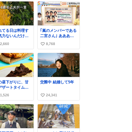
れてる日は料理す
｢嵐のメンバーである
気力ないんだけ
二宮さん｣ ああああ
、これは炊飯器に
ああ泣いた、、
2,660
8,768
い
まかせするだけだ
ら「これなら作れ
い
！」ってなった。
ね
数
の昼下がりに、甘
交際中 結婚して5年
デザートタイムを
️ サクサク食感が楽
1,526
24,341
い
めるデザート2品が
場しています✨ ど
い
らの”サクッ”から
ね
しみたいですか😊
数
→ #キャラメルオ
ルドファッション
ーナツ 外はさっく