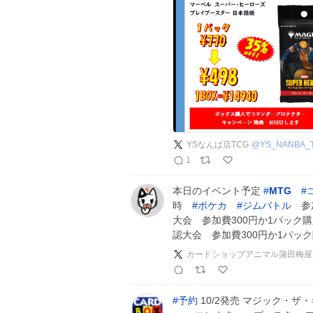
YSなんば店TCG
@
YS_NANBA_
1
本日のイベント予定
#
MTG
#
時
#
ポケカ
#
ジムバトル
参加
大会 参加費300円か1パック購
認大会 参加費300円か1パッ
カードショップアニマル蒲田梅屋
#
予約
10/2発売 マジック・ザ