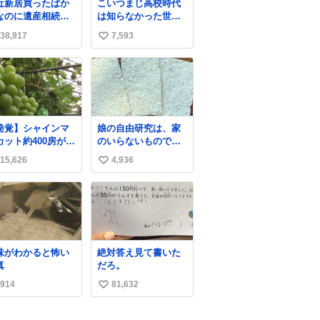
近新居買ったばか
こいつまじ高校時代
、中はしっとり。
なのに遺産相続で
は知らなかった世界
ャラメルのビター
もらっちゃった長
史が溢れすぎてて
味わいに包まれた
38,917
7,593
い
𝑩𝑰𝑮 𝑳𝑶𝑽𝑬＿＿
ドーナツ🍩 🖤→
い
ね
数
発覚】シャインマ
娘の自由研究は、家
カット約400房が果
のいらないもので紙
園から盗まれる 栃
をつくる。 という事
15,626
4,936
い
・佐野市
でわたしの使わない
ws.livedoor.com/
リードが紙に変身し
い
icle/detail… 被害
ました😂
ね
遭った果樹園には
数
犯カメラなどはな
、シャインマスカ
トが盗まれた木に
味がわかると怖い
絶対答え見て書いた
刃物などで切られ
真
だろ。
跡が。市内で今年
入って同様の被害
914
81,632
い
確認されておら
い
、警察はパトロー