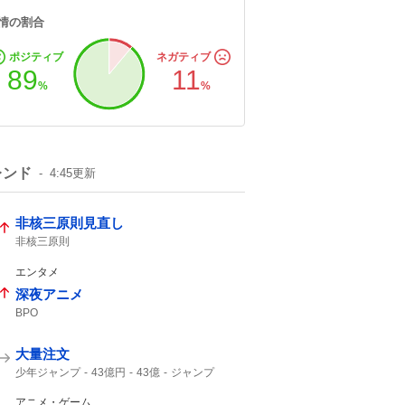
情の割合
ポジティブ
ネガティブ
89
11
%
%
レンド
4:45
更新
非核三原則見直し
非核三原則
エンタメ
深夜アニメ
BPO
大量注文
少年ジャンプ
43億円
43億
ジャンプ
ジャンプ+
アニメ・ゲーム