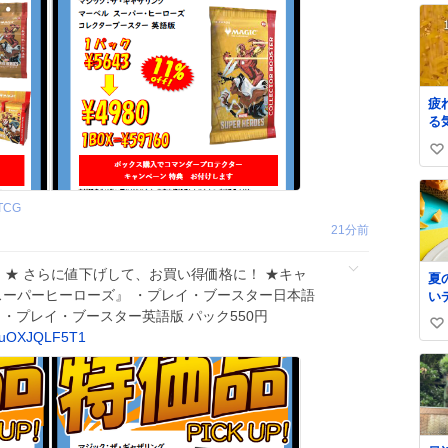
疲
る
ど
い
お
か
い
る
ね
TCG
数
22分前
新）★ さらに値下げして、お買い得価格に！ ★キャ
夏
スーパーヒーローズ』 ・プレイ・ブースター日本語
い
☀
40円 ・プレイ・ブースター英語版 パック550円
い
し
m/uOXJQLF5T1
登
い
ち
ね
楽
数

ー
ド