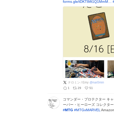
forms.gle/tDKT8tft1Q1MmM…
ナロミン / Emy
@
nar0min
1
29
51
コマンダー・プロテクター キャ
ーパー・ヒーローズ コレクター・
#
MTG
#
MTGxMARVEL
Amazo