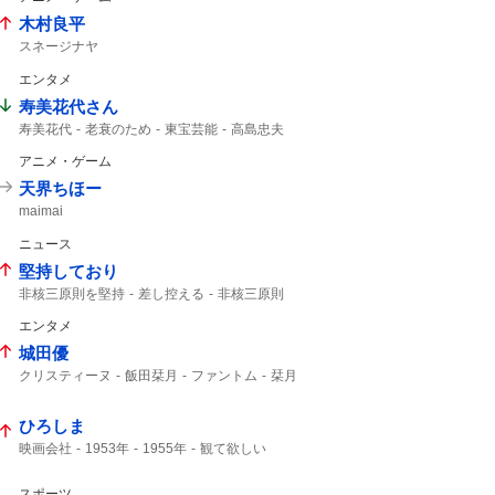
木村良平
スネージナヤ
エンタメ
寿美花代さん
寿美花代
老衰のため
東宝芸能
高島忠夫
94歳
高嶋政宏
髙嶋政宏
最期まで
アニメ・ゲーム
天界ちほー
maimai
ニュース
堅持しており
非核三原則を堅持
差し控える
非核三原則
唯一の戦争被爆国
被爆国
エンタメ
城田優
クリスティーヌ
飯田栞月
ファントム
栞月
加藤和樹
天使の歌声
全身全霊
ひろしま
映画会社
1953年
1955年
観て欲しい
スポーツ