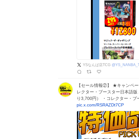
YSなんば店TCG
@
YS_NANBA_
【セール情報②】 ★キャンペー
レクター・ブースター日本語版 パッ
り3,700円） ・コレクター・
pic.x.com/RSRAZDt7CP