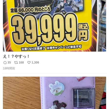
ト
数
数
え！？やすっ！
35
168
1,306
返
リ
い
18時間前
信
ポ
い
数
ス
ね
ト
数
数