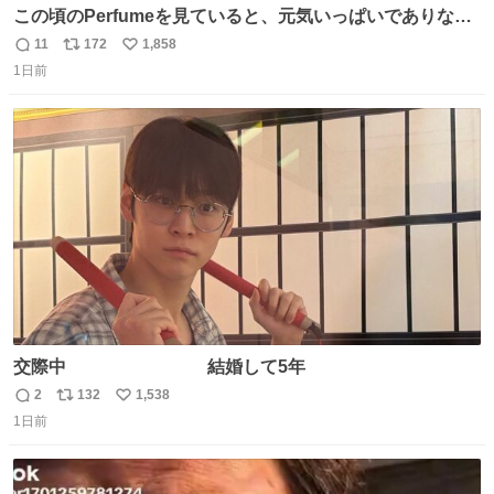
この頃のPerfumeを見ていると、元気いっぱいでありなが
ら決して感情に任せすぎることなく、しっかりと制御され
11
172
1,858
返
リ
い
たダンスであることに新鮮に驚く。3人のあげた足の向き
1日前
信
ポ
い
や角度とか本当に細かな部分まできっちりと揃っていてそ
数
ス
ね
こから積み重ねてきた努力や練習量が見て取れる…
ト
数
数
交際中 結婚して5年
2
132
1,538
返
リ
い
1日前
信
ポ
い
数
ス
ね
ト
数