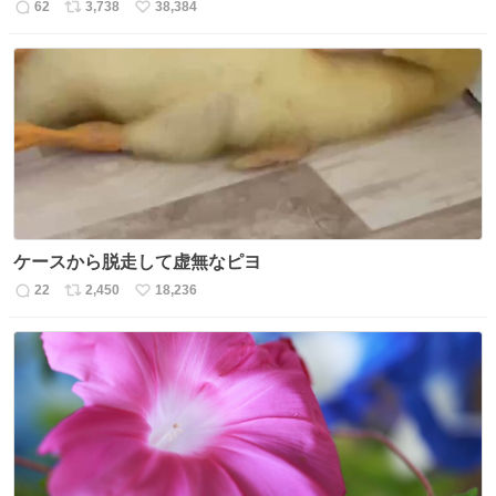
62
3,738
38,384
返
リ
い
信
ポ
い
数
ス
ね
ト
数
数
ケースから脱走して虚無なピヨ
22
2,450
18,236
返
リ
い
信
ポ
い
数
ス
ね
ト
数
数