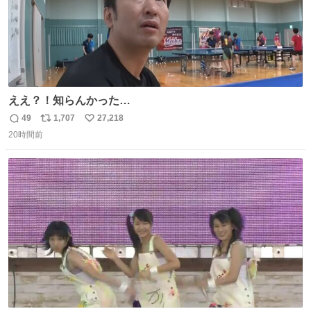
ええ？！知らんかった…
49
1,707
27,218
返
リ
い
20時間前
信
ポ
い
数
ス
ね
ト
数
数