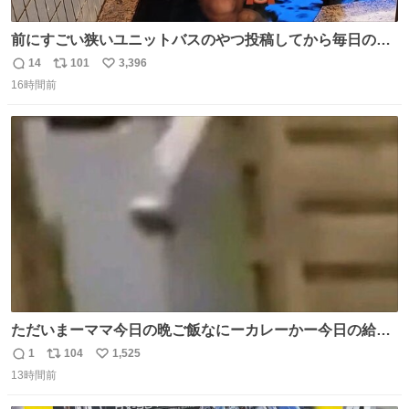
前にすごい狭いユニットバスのやつ投稿してから毎日のよ
うに温泉とかに連れてってもらってる。SNS効果凄い。俺
14
101
3,396
返
リ
い
は幸せもんです・・・いつもありがとうございます🫡
16時間前
信
ポ
い
数
ス
ね
ト
数
数
ただいまーママ今日の晩ご飯なにーカレーかー今日の給食
カレーだったよ明日雑巾いる
1
104
1,525
返
リ
い
13時間前
信
ポ
い
数
ス
ね