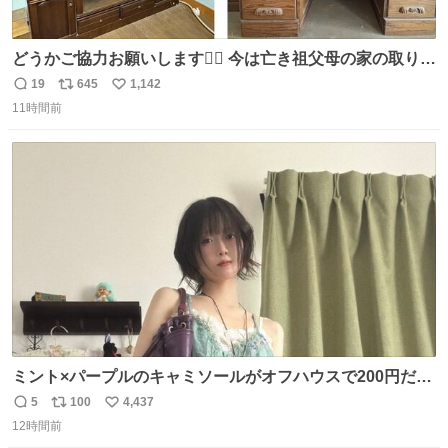
どうかご協力お願いします🙇‍♂️ 今は亡き祖父母の家の取り壊
しが決まり、どうしても処分して欲しくない食器棚と机の
19
645
1,142
返
リ
い
引き取り手を探しております この2つは私の祖母が当初一
11時間前
信
ポ
い
目惚れで購入したもので、祖母はc型肝炎で58歳という若
数
ス
ね
さで亡くなりましたが、この家具達をとても大切にしてお
ト
数
数
りました 続く↓
ミント×パープルのキャミソールがオフハウスで200円だっ
た♩
5
100
4,437
返
リ
い
12時間前
信
ポ
い