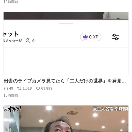
ー！！！！！！！！！！！！！！！！！！！！！！！！！
19時間前
信
ポ
い
！
数
ス
ね
ト
数
数
田舎のライブカメラ見てたら「二人だけの世界」を発見し
た
49
1,518
63,889
返
リ
い
15時間前
信
ポ
い
数
ス
ね
ト
数
数