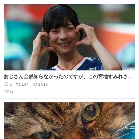
数
ス
ね
ト
数
数
おじさん全然知らなかったのですが、この宮地すみれさん
（日向坂46）はマリサポだったのですね。 カメラ目線でに
5
147
1,616
返
リ
い
っこりしていただいたので撮影したものの、全然誰だか知
1日前
信
ポ
い
りませんでした。 マリサポらしいのでこれからは名前覚え
数
ス
ね
ます！！
ト
数
数