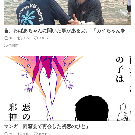
昔、おばあちゃんに聞いた事があるよ。 「カイちゃんをい
じめると、アイツが海から上がって来るぞ。」って。
10
239
2,937
返
リ
い
15時間前
信
ポ
い
数
ス
ね
ト
数
数
マンガ「同窓会で再会した初恋のひと」
50
910
8,519