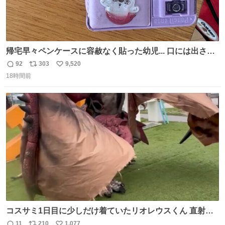
帰宅早々ペンケースに容赦なく貼った幼児... 口には出さぬ
が勿体無い精神で心がざわつく.....ッ
92
303
9,520
返
リ
い
18時間前
信
ポ
い
数
ス
ね
ト
数
数
コスサミ1日目に少しだけ着ていたリオレウスくん 直射日
光下で暑すぎて疲労状態 火耐性15ではだめですね 適応珠
11
210
1,077