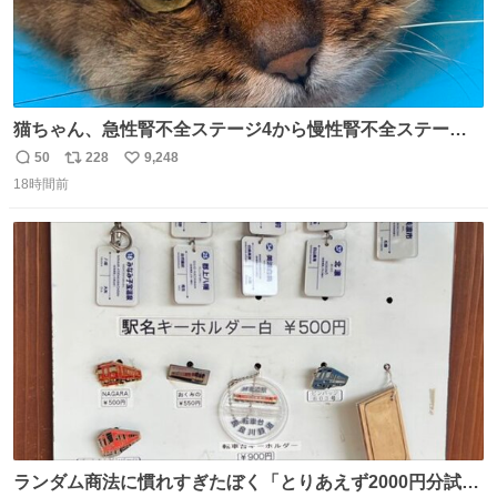
猫ちゃん、急性腎不全ステージ4から慢性腎不全ステージ2
になりました😭点滴も週一で大丈夫になった… このままだ
50
228
9,248
返
リ
い
と2、3日持たないって言われたのが嘘みたい…本当に嬉し
18時間前
信
ポ
い
い😭😭😭頑張ってくれてありがとう😭😭😭 嬉しくて帰り
数
ス
ね
道泣きながら歩いてたら向こうから来た人にすごい顔され
ト
数
数
た🫠
ランダム商法に慣れすぎたぼく「とりあえず2000円分試し