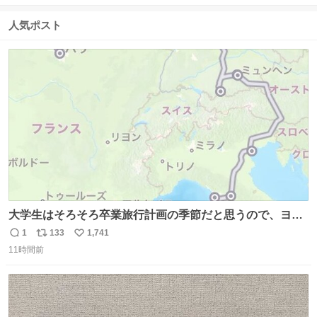
信
ポ
い
数
ス
ね
人気ポスト
ト
数
数
大学生はそろそろ卒業旅行計画の季節だと思うので、ヨー
ロッパ🇪🇺主要国を縦断できるおすすめルートをシェア！
1
133
1,741
返
リ
い
•以下の国をほぼユーレイルパス(EU内電車乗り放題チケッ
11時間前
信
ポ
い
ト)で電車移動可能 フランス🇫🇷 イギリス🇬🇧 ベルギー
数
ス
ね
🇧🇪 オランダ🇳🇱 ドイツ🇩🇪 イタリア🇮🇹
ト
数
数