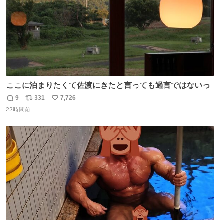
ここに泊まりたくて佐渡にきたと言っても過言ではないっ
9
331
7,726
返
リ
い
22時間前
信
ポ
い
数
ス
ね
ト
数
数