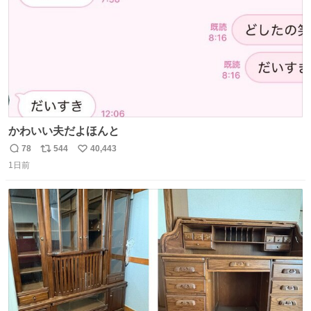
かわいい夫だよほんと
78
544
40,443
返
リ
い
1日前
信
ポ
い
数
ス
ね
ト
数
数