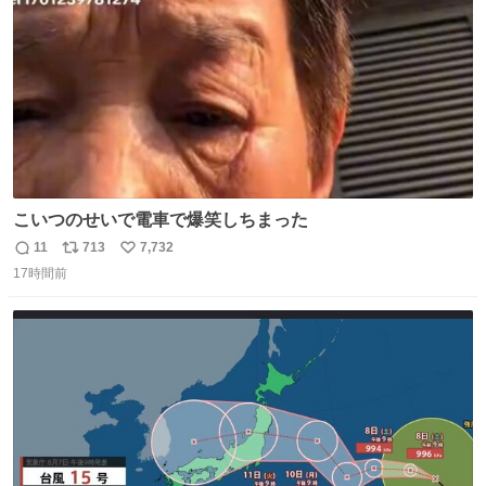
数
こいつのせいで電車で爆笑しちまった
11
713
7,732
返
リ
い
17時間前
信
ポ
い
数
ス
ね
ト
数
数