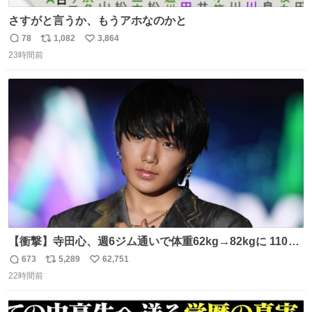
さすがと言うか、もうアホなのかと
78
1,082
3,864
返
リ
い
23時間前
信
ポ
い
数
ス
ね
ト
数
数
【衝撃】寺田心、週6ジム通いで体重62kg→82kgに 110kg
のベンチプレス持ち上げる姿披露
673
5,289
62,751
返
リ
い
news.livedoor.com/article/detail… 元々自重のみだった
22時間前
信
ポ
い
が、更に筋肉を大きくするためジム通いを開始。筋肉増量
数
ス
ね
のためおにぎり10個、ゼリー飲料3～4本、パスタと毎日4
ト
数