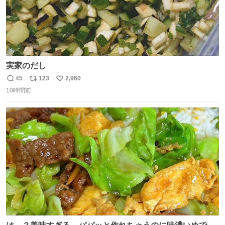
実家のだし
45
123
2,960
返
リ
い
10時間前
信
ポ
い
数
ス
ね
ト
数
数