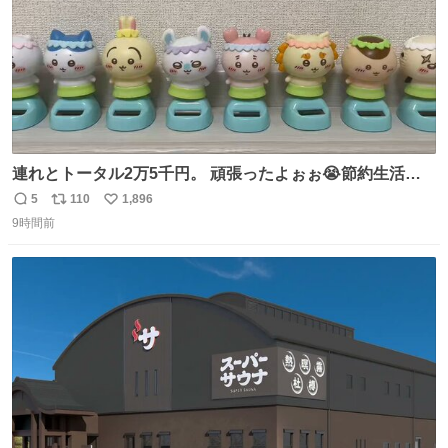
連れとトータル2万5千円。 頑張ったよぉぉ😭節約生活の
始まり。笑
5
110
1,896
返
リ
い
9時間前
信
ポ
い
数
ス
ね
ト
数
数