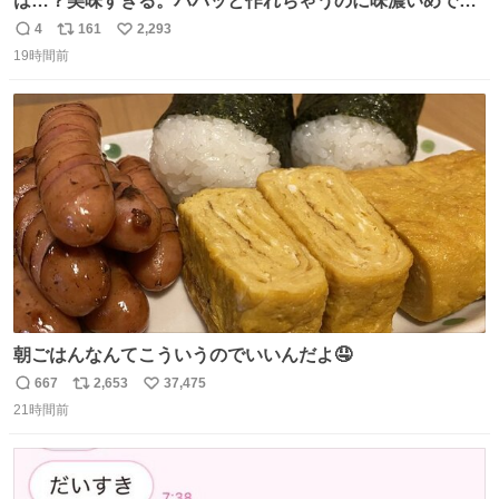
は…？美味すぎる。パパッと作れちゃうのに味濃いめで満
足感エグいの天才だろ🥹
4
161
2,293
返
リ
い
19時間前
信
ポ
い
数
ス
ね
ト
数
数
朝ごはんなんてこういうのでいいんだよ🤤
667
2,653
37,475
返
リ
い
21時間前
信
ポ
い
数
ス
ね
ト
数
数