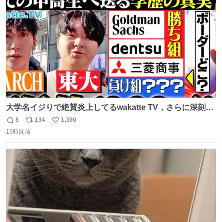
数
千kcalオーバーの食事を摂取し、増量したという。
大学名イジりで絶賛炎上してるwakatte TV，さらに深刻な
問題はこっちでは？ ・都内の特定企業に入るのを極度に推
8
134
1,390
返
リ
い
奨し，それ以外の地域で堅実に生きるのを周縁化する ・恋
16時間前
信
ポ
い
愛にかまけ，「陽キャラ」として振る舞うのを極端に中心
数
ス
ね
化する ・院生が研究環境を求め他大学に移るのを批判する
ト
数
数
過去例↓