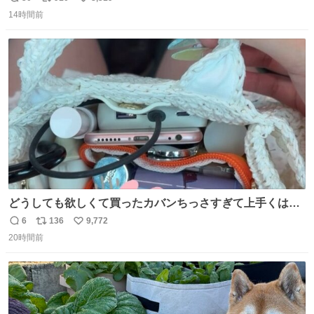
返
リ
い
14時間前
信
ポ
い
数
ス
ね
ト
数
数
どうしても欲しくて買ったカバンちっさすぎて上手くはめ
ないと荷物入らん。女のカバンってなんでこんなちっさい
6
136
9,772
返
リ
い
の
20時間前
信
ポ
い
数
ス
ね
ト
数
数