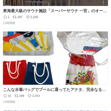
東海最大級のサウナ施設「スーパーサウナ 一宮」のオープ
ン日が2026年9月8日に決定‼️ 5種類の本格サウナや4種類の
1
387
2,326
返
リ
い
⽔⾵呂、約50名が同時に休息できる休憩スペースなど、男
21時間前
信
ポ
い
性が求める設備を極限まで突き詰めた「サウナの理想郷」
数
ス
ね
😍😍😍 ⬇️詳細ページ⬇️ supersento.com/chubu/aichi/ic…
ト
数
数
こんな水着バッグでプールに通ってたアナタ、完全なる同
世代（笑） #70年代 #80年代 #昭和レトロ
33
199
3,703
返
リ
い
11時間前
信
ポ
い
数
ス
ね