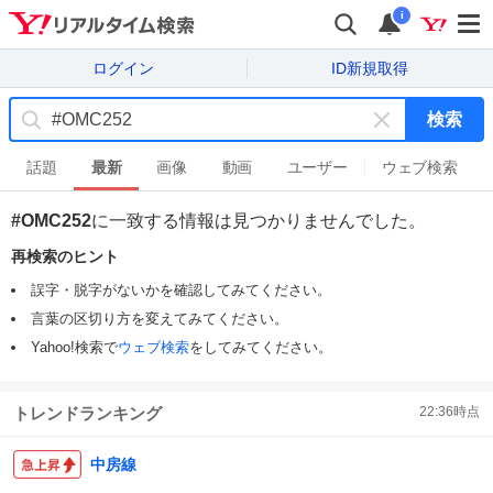
i
ログイン
ID新規取得
検索
キ
ー
話題
最新
画像
動画
ユーザー
ウェブ検索
ワ
ー
#OMC252
に一致する情報は見つかりませんでした。
ド
再検索のヒント
を
消
誤字・脱字がないかを確認してみてください。
す
言葉の区切り方を変えてみてください。
Yahoo!検索で
ウェブ検索
をしてみてください。
トレンドランキング
22:36
時点
中房線