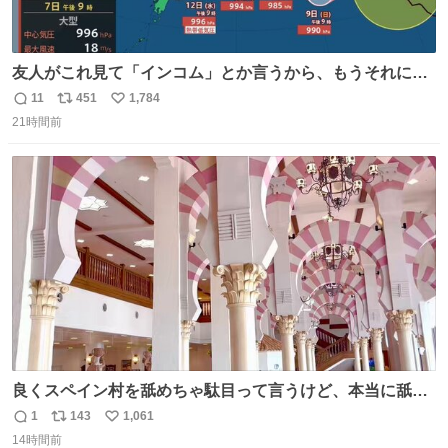
友人がこれ見て「インコム」とか言うから、もうそれにし
か見えなくなっちゃった。
11
451
1,784
返
リ
い
21時間前
信
ポ
い
数
ス
ね
ト
数
数
良くスペイン村を舐めちゃ駄目って言うけど、本当に舐め
ちゃ行けないのはスペィン村ホテル🏛🏨 だってロビーから
1
143
1,061
返
リ
い
中庭抜けるだけでこの有様🤩 ディズニーホテル泊まってる
14時間前
信
ポ
い