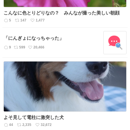
こんなに色とりどりなの？ みんなが撮った美しい朝顔
5
147
1,477
返
リ
い
信
ポ
い
数
ス
ね
「にんぎょになっちゃった」
ト
数
数
9
599
20,466
返
リ
い
信
ポ
い
数
ス
ね
ト
数
数
よそ見して電柱に激突した犬
44
2,335
32,672
返
リ
い