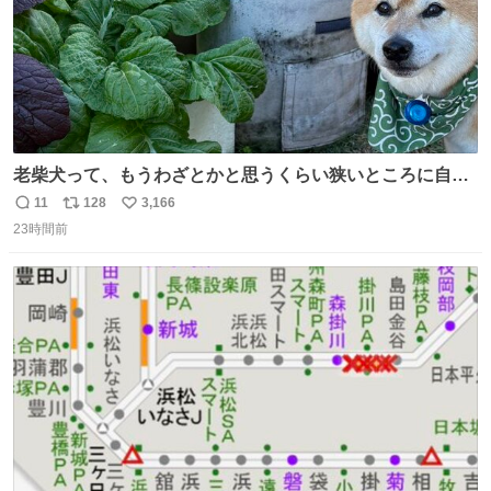
老柴犬って、もうわざとかと思うくらい狭いところに自ら
はまりにいくじゃないですか？ 今朝ガーデニングしてる飼
11
128
3,166
返
リ
い
い主の間にはまってきて、最高に可愛かった♥️
23時間前
信
ポ
い
数
ス
ね
ト
数
数