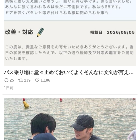
ト
数
数
バス乗り場に堂々止めておいてよくそんなに文句が言える
ね 運転士は日本人やったのなら韓国人は関係ないし、なん
25
139
1,106
返
リ
い
なら68歳も関係ない…
1日前
信
ポ
い
数
ス
ね
ト
数
数