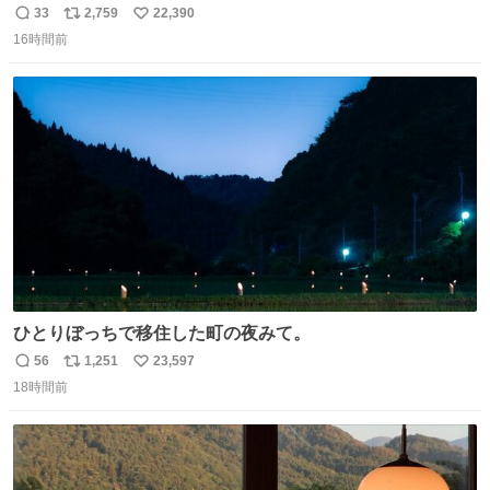
てみるか…」 駅員さん「どれが欲しいの？」 ぼく「えっ
33
2,759
22,390
返
リ
い
良いんですか？」 駅員さん「何が…？？」 やっぱランダム
16時間前
信
ポ
い
って悪い文化だ
数
ス
ね
わ！！！！！！！！！！！！！！！！！！！！
ト
数
数
ひとりぼっちで移住した町の夜みて。
56
1,251
23,597
返
リ
い
18時間前
信
ポ
い
数
ス
ね
ト
数
数