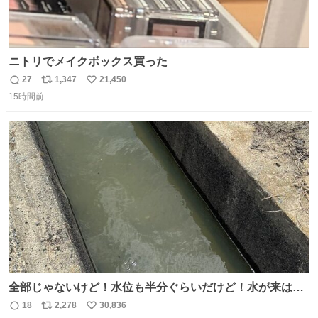
ニトリでメイクボックス買った
27
1,347
21,450
返
リ
い
15時間前
信
ポ
い
数
ス
ね
ト
数
数
全部じゃないけど！水位も半分ぐらいだけど！水が来はじ
めたよ！！！ 作業してくれた方々ありがとーーー
18
2,278
30,836
返
リ
い