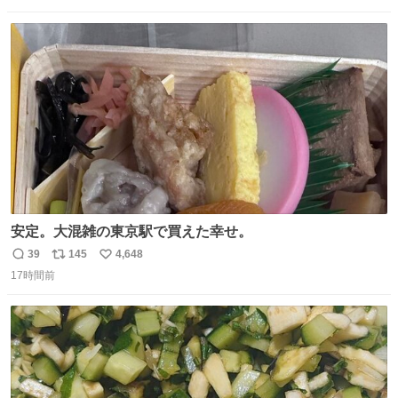
場所じゃない。 5年振りの志摩スペイン村パルケエスパー
数
ス
ね
ニャは益々素晴らしい場所になってる
ト
数
数
安定。大混雑の東京駅で買えた幸せ。
39
145
4,648
返
リ
い
17時間前
信
ポ
い
数
ス
ね
ト
数
数