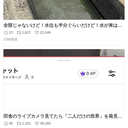
全部じゃないけど！水位も半分ぐらいだけど！水が来はじ
めたよ！！！ 作業してくれた方々ありがとーーー
13
1,827
23,346
返
リ
い
ー！！！！！！！！！！！！！！！！！！！！！！！！！
15時間前
信
ポ
い
！
数
ス
ね
ト
数
数
田舎のライブカメラ見てたら「二人だけの世界」を発見し
た
40
1,181
48,160
返
リ
い