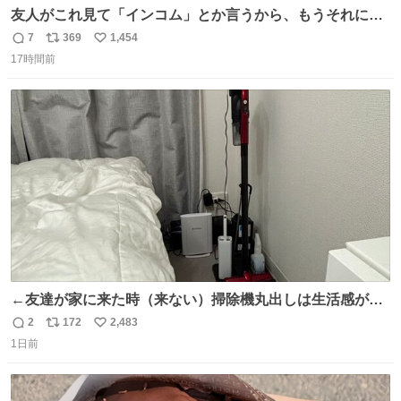
友人がこれ見て「インコム」とか言うから、もうそれにし
か見えなくなっちゃった。
7
369
1,454
返
リ
い
17時間前
信
ポ
い
数
ス
ね
ト
数
数
←友達が家に来た時（来ない）掃除機丸出しは生活感が出
てかっこ悪いなぁ →せや
2
172
2,483
返
リ
い
1日前
信
ポ
い
数
ス
ね
ト
数