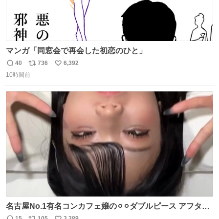
マンガ「同窓会で再会した初恋のひと」
40
736
6,392
返
リ
い
10時間前
信
ポ
い
数
ス
ね
ト
数
数
名古屋No.1有名コンカフェ嬢の⚪︎⚪︎ダブルピース アフター
で毎回これしてくれたらそりゃ通うわw
15
105
3,389