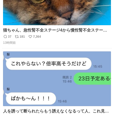
猫ちゃん、急性腎不全ステージ4から慢性腎不全ステージ2
になりました😭点滴も週一で大丈夫になった… このままだ
37
181
7,364
返
リ
い
と2、3日持たないって言われたのが嘘みたい…本当に嬉し
13時間前
信
ポ
い
い😭😭😭頑張ってくれてありがとう😭😭😭 嬉しくて帰り
数
ス
ね
道泣きながら歩いてたら向こうから来た人にすごい顔され
ト
数
数
た🫠
人を誘って断られたらもう誘えなくなるって人、これ見て