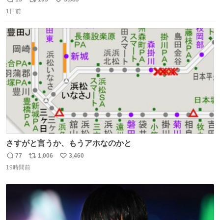
返
リ
い
1日前
信
ポ
い
数
ス
ね
ト
数
数
さすがと言うか、もうアホなのかと
77
1,006
3,460
返
リ
い
19時間前
信
ポ
い
数
ス
ね
ト
数
数