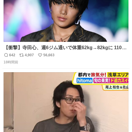
【衝撃】寺田心、週6ジム通いで体重62kg→82kgに 110kg
のベンチプレス持ち上げる姿披露
642
4,907
56,663
返
リ
い
news.livedoor.com/article/detail… 元々自重のみだった
18時間前
信
ポ
い
が、更に筋肉を大きくするためジム通いを開始。筋肉増量
数
ス
ね
のためおにぎり10個、ゼリー飲料3～4本、パスタと毎日4
ト
数
数
千kcalオーバーの食事を摂取し、増量したという。