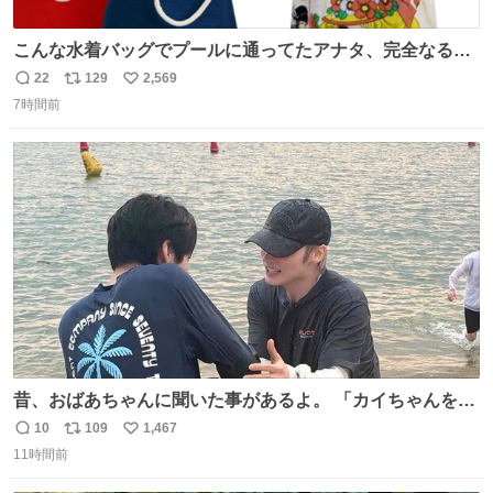
こんな水着バッグでプールに通ってたアナタ、完全なる同
世代（笑） #70年代 #80年代 #昭和レトロ
22
129
2,569
返
リ
い
7時間前
信
ポ
い
数
ス
ね
ト
数
数
昔、おばあちゃんに聞いた事があるよ。 「カイちゃんをい
じめると、アイツが海から上がって来るぞ。」って。
10
109
1,467
返
リ
い
11時間前
信
ポ
い
数
ス
ね