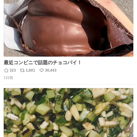
数
最近コンビニで話題のチョコパイ！
323
1,601
30,443
返
リ
い
1日前
信
ポ
い
数
ス
ね
ト
数
数