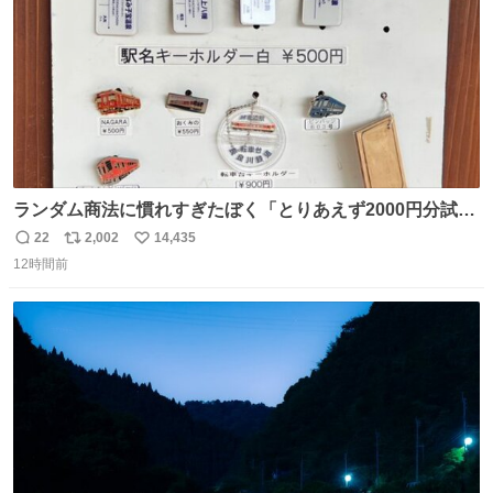
ランダム商法に慣れすぎたぼく「とりあえず2000円分試し
てみるか…」 駅員さん「どれが欲しいの？」 ぼく「えっ
22
2,002
14,435
返
リ
い
良いんですか？」 駅員さん「何が…？？」 やっぱランダム
12時間前
信
ポ
い
って悪い文化だ
数
ス
ね
わ！！！！！！！！！！！！！！！！！！！！
ト
数
数