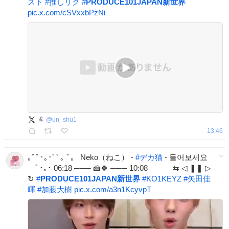
スト
#
推しリク
#
PRODUCE101JAPAN新世界
pic.x.com/cSVxxbPzNi
🐏
@
un_shu1
13:46
｡ﾟﾟ･｡･ﾟﾟ｡ ﾟ。 Neko（ねこ） -
#
デカ猫
- 들어보세요
ﾟ･｡･ 06:18 ─── 🍰🍀 ─── 10:08 ⇆ ◁ ❚❚ ▷
↻
#
PRODUCE101JAPAN新世界
#
KO1KEYZ
#
矢田佳
暉
#
加藤大樹
pic.x.com/a3n1KcyvpT