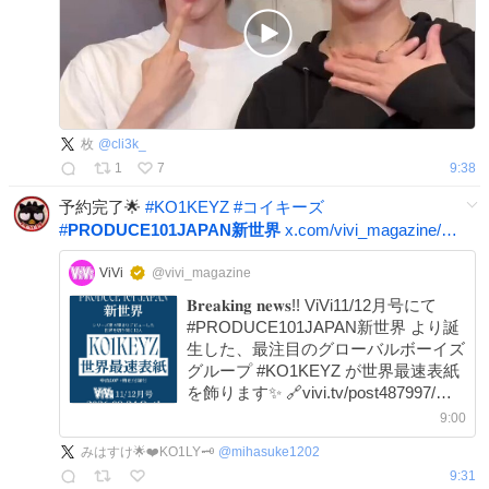
枚
@
cli3k_
1
7
9:38
予約完了🌟
#
KO1KEYZ
#
コイキーズ
#
PRODUCE101JAPAN新世界
x.com/vivi_magazine/…
ViVi
@vivi_magazine
𝐁𝐫𝐞𝐚𝐤𝐢𝐧𝐠 𝐧𝐞𝐰𝐬!! ViVi11/12月号にて
#PRODUCE101JAPAN新世界 より誕
生した、最注目のグローバルボーイズ
グループ #KO1KEYZ が世界最速表紙
を飾ります✨ 🔗vivi.tv/post487997/
x.com/vivi_magazine/…
9:00
みはすけ🌟❤️KO1LY🗝️
@
mihasuke1202
9:31