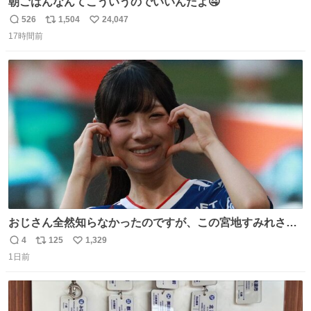
朝ごはんなんてこういうのでいいんだよ🤤
526
1,504
24,047
返
リ
い
17時間前
信
ポ
い
数
ス
ね
ト
数
数
おじさん全然知らなかったのですが、この宮地すみれさん
（日向坂46）はマリサポだったのですね。 カメラ目線でに
4
125
1,329
返
リ
い
っこりしていただいたので撮影したものの、全然誰だか知
1日前
信
ポ
い
りませんでした。 マリサポらしいのでこれからは名前覚え
数
ス
ね
ます！！
ト
数
数