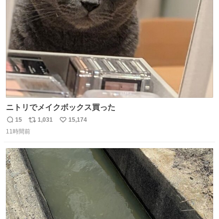
数
過去例↓
ニトリでメイクボックス買った
15
1,031
15,174
返
リ
い
11時間前
信
ポ
い
数
ス
ね
ト
数
数