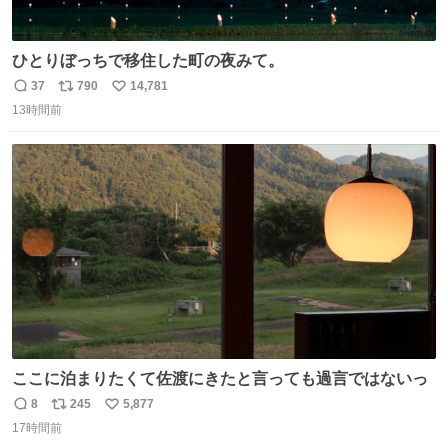
ひとりぼっちで移住した町の夜みて。
37
790
14,781
返
リ
い
13時間前
信
ポ
い
数
ス
ね
ト
数
数
ここに泊まりたくて佐渡にきたと言っても過言ではないっ
8
245
5,877
返
リ
い
17時間前
信
ポ
い