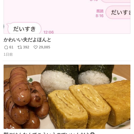
かわいい夫だよほんと
61
392
29,085
返
リ
い
1日前
信
ポ
い
数
ス
ね
ト
数
数