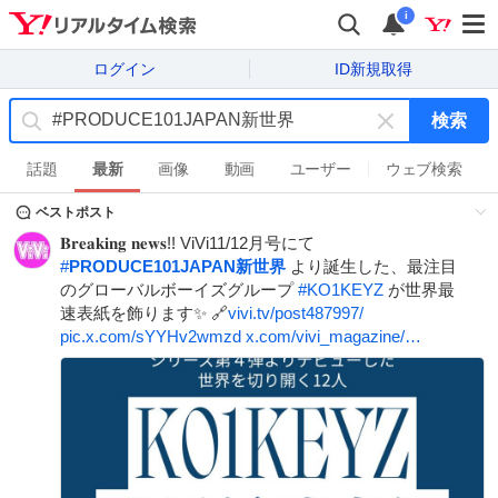
i
ログイン
ID新規取得
検索
キ
ー
話題
最新
画像
動画
ユーザー
ウェブ検索
ワ
ベストポスト
ー
ド
𝐁𝐫𝐞𝐚𝐤𝐢𝐧𝐠 𝐧𝐞𝐰𝐬!! ViVi11/12月号にて
を
#
PRODUCE101JAPAN新世界
より誕生した、最注目
消
のグローバルボーイズグループ
#
KO1KEYZ
が世界最
す
速表紙を飾ります✨ 🔗
vivi.tv/post487997/
pic.x.com/sYYHv2wmzd
x.com/vivi_magazine/…