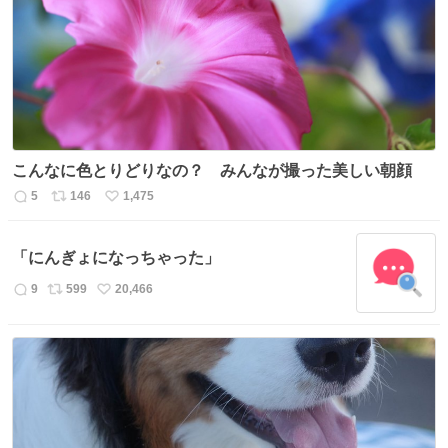
こんなに色とりどりなの？ みんなが撮った美しい朝顔
5
146
1,475
返
リ
い
信
ポ
い
数
ス
ね
「にんぎょになっちゃった」
ト
数
数
9
599
20,466
返
リ
い
信
ポ
い
数
ス
ね
ト
数
数