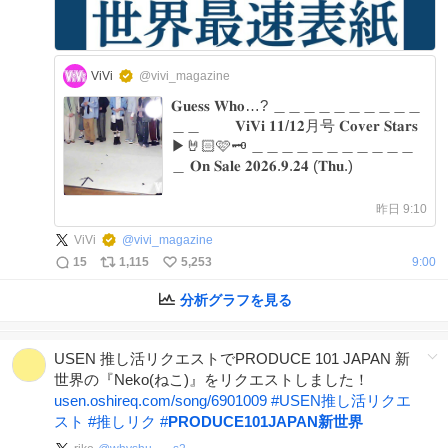
ViVi
@vivi_magazine
𝐆𝐮𝐞𝐬𝐬 𝐖𝐡𝐨…? ＿＿＿＿＿＿＿＿＿＿
＿＿ 𝐕𝐢𝐕𝐢 𝟏𝟏/𝟏𝟐月号 𝐂𝐨𝐯𝐞𝐫 𝐒𝐭𝐚𝐫𝐬
▶︎🤘🏻🩷🗝️ ＿＿＿＿＿＿＿＿＿＿＿
＿ 𝐎𝐧 𝐒𝐚𝐥𝐞 𝟐𝟎𝟐𝟔.𝟗.𝟐𝟒 (𝐓𝐡𝐮.)
昨日 9:10
ViVi
@
vivi_magazine
15
1,115
5,253
9:00
分析グラフを見る
USEN 推し活リクエストでPRODUCE 101 JAPAN 新
世界の『Neko(ねこ)』をリクエストしました！
usen.oshireq.com/song/6901009
#
USEN推し活リクエ
スト
#
推しリク
#
PRODUCE101JAPAN新世界