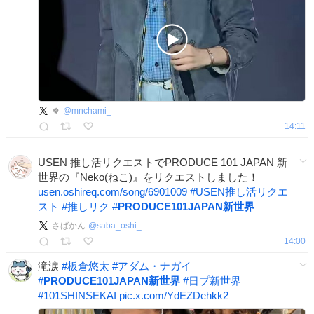
🍀
@
mnchami_
14:11
USEN 推し活リクエストでPRODUCE 101 JAPAN 新
世界の『Neko(ねこ)』をリクエストしました！
usen.oshireq.com/song/6901009
#
USEN推し活リクエ
スト
#
推しリク
#
PRODUCE101JAPAN新世界
さばかん
@
saba_oshi_
14:00
滝涙
#
板倉悠太
#
アダム・ナガイ
#
PRODUCE101JAPAN新世界
#
日プ新世界
#
101SHINSEKAI
pic.x.com/YdEZDehkk2