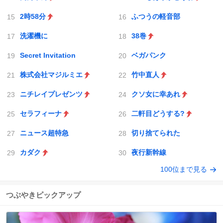
2時58分
ふつうの軽音部
洗濯機に
38巻
Secret Invitation
ベガパンク
株式会社マジルミエ
竹中直人
ニチレイプレゼンツ
クソ女に幸あれ
セラフィーナ
二軒目どうする?
ニュース超特急
切り捨てられた
カダク
夜行新幹線
100位まで見る
つぶやきピックアップ