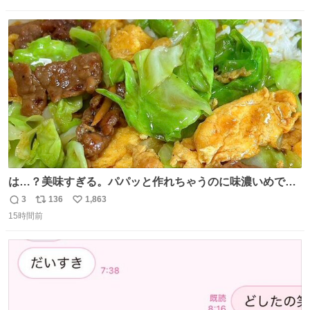
信
ポ
い
数
ス
ね
ト
数
数
は…？美味すぎる。パパッと作れちゃうのに味濃いめで満
足感エグいの天才だろ🥹
3
136
1,863
返
リ
い
15時間前
信
ポ
い
数
ス
ね
ト
数
数