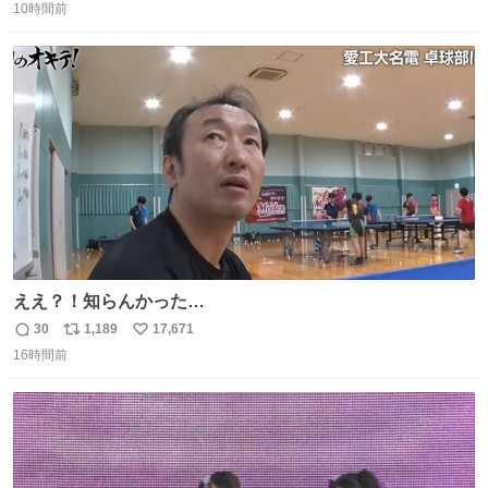
10時間前
信
ポ
い
数
ス
ね
ト
数
数
ええ？！知らんかった…
30
1,189
17,671
返
リ
い
16時間前
信
ポ
い
数
ス
ね
ト
数
数