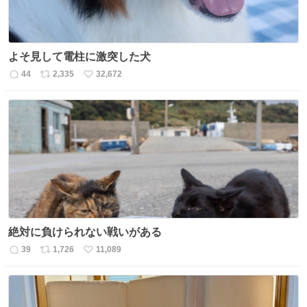
よそ見して電柱に激突した犬
44
2,335
32,672
返
リ
い
信
ポ
い
数
ス
ね
ト
数
数
絶対に負けられない戦いがある
39
1,726
11,089
返
リ
い
信
ポ
い
数
ス
ね
ト
数