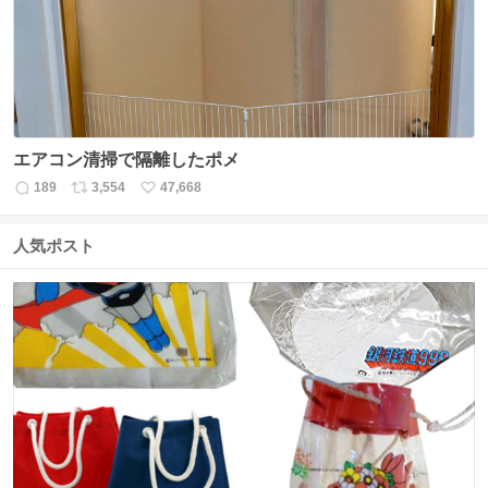
数
エアコン清掃で隔離したポメ
189
3,554
47,668
返
リ
い
信
ポ
い
数
ス
ね
人気ポスト
ト
数
数