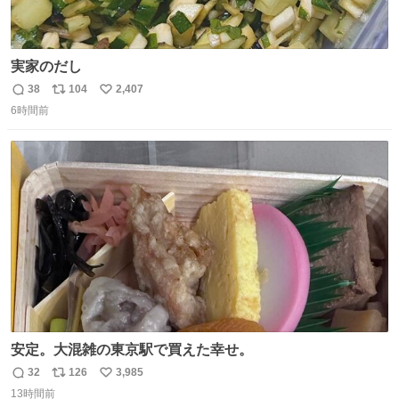
実家のだし
38
104
2,407
返
リ
い
6時間前
信
ポ
い
数
ス
ね
ト
数
数
安定。大混雑の東京駅で買えた幸せ。
32
126
3,985
返
リ
い
13時間前