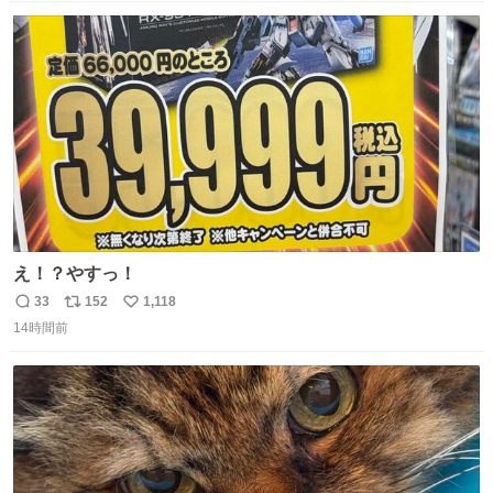
数
ス
ね
ト
数
数
え！？やすっ！
33
152
1,118
返
リ
い
14時間前
信
ポ
い
数
ス
ね
ト
数
数