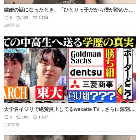
結婚の話になったとき、「ひとりっ子だから僕が諦めた瞬
間に一族が潰える」「死ぬとき1人とか嫌」だから結婚願
8
125
2,724
返
リ
い
望は"ある"って答えたものの、結局「（結婚は）向いてね
16時間前
信
ポ
い
ぇのかもしれない」で締める北山くん、きっといろいろ考
数
ス
ね
えて言葉を選んで、まるく収めてくれたんだなと思った
ト
数
数
大学名イジりで絶賛炎上してるwakatte TV，さらに深刻な
問題はこっちでは？ ・都内の特定企業に入るのを極度に推
6
109
1,127
返
リ
い
奨し，それ以外の地域で堅実に生きるのを周縁化する ・恋
11時間前
信
ポ
い
愛にかまけ，「陽キャラ」として振る舞うのを極端に中心
数
ス
ね
化する ・院生が研究環境を求め他大学に移るのを批判する
ト
数