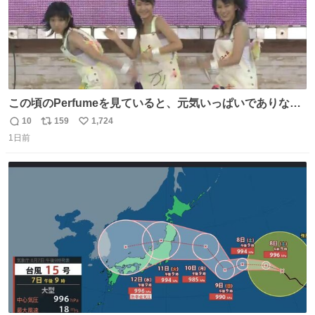
この頃のPerfumeを見ていると、元気いっぱいでありなが
ら決して感情に任せすぎることなく、しっかりと制御され
10
159
1,724
返
リ
い
たダンスであることに新鮮に驚く。3人のあげた足の向き
1日前
信
ポ
い
や角度とか本当に細かな部分まできっちりと揃っていてそ
数
ス
ね
こから積み重ねてきた努力や練習量が見て取れる…
ト
数
数