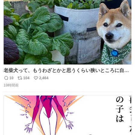
ト
数
数
老柴犬って、もうわざとかと思うくらい狭いところに自ら
はまりにいくじゃないですか？ 今朝ガーデニングしてる飼
10
104
2,464
返
リ
い
い主の間にはまってきて、最高に可愛かった♥️
19時間前
信
ポ
い
数
ス
ね
ト
数
数