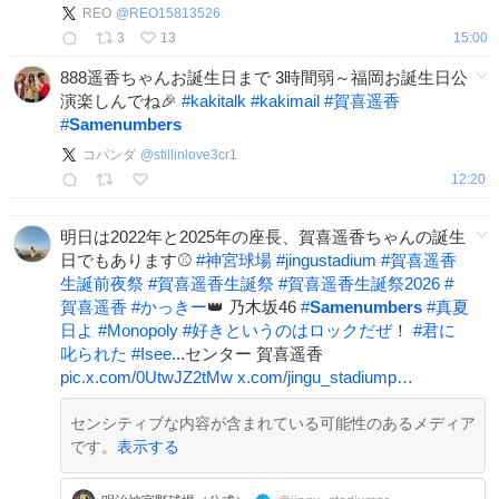
REO
@
REO15813526
賀喜遥香生誕祭
3
13
15:00
888遥香ちゃんお誕生日まで 3時間弱～福岡お誕生日公
演楽しんでね🎉
#
kakitalk
#
kakimail
#
賀喜遥香
#
Samenumbers
コパンダ
@
stillinlove3cr1
12:20
明日は2022年と2025年の座長、賀喜遥香ちゃんの誕生
日でもあります⚾️
#
神宮球場
#
jingustadium
#
賀喜遥香
生誕前夜祭
#
賀喜遥香生誕祭
#
賀喜遥香生誕祭2026
#
賀喜遥香
#
かっきー
👑 乃木坂46
#
Samenumbers
#
真夏
日よ
#
Monopoly
#
好きというのはロックだぜ
！
#
君に
叱られた
#
Isee
...センター 賀喜遥香
pic.x.com/0UtwJZ2tMw
x.com/jingu_stadiump…
センシティブな内容が含まれている可能性のあるメディア
です。
表示する