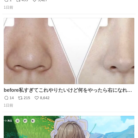
返
リ
い
1日前
信
ポ
い
数
ス
ね
ト
数
数
before私すぎてこれやりたいけど何をやったら右になれる
の
14
215
8,642
返
リ
い
1日前
信
ポ
い
数
ス
ね
ト
数
数