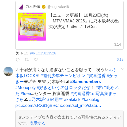
乃木坂46
@nogizaka46
【ニュース更新】 10月29日(木)
「MTV VMAJ 2026」に乃木坂46の出
演が決定！ dlvr.it/TTvCss
3:14
REO
@
REO15813526
6:19
四十肩が痛くなり過ぎないことを願って、祝う✨
#
乃
木坂LOCKS
!
#
週刊少年チャンピオン
#
賀喜遥香
#
かっ
きー
👑🔗🤟 🧡💚 乃木坂46◢
#
Samenumbers
#
Monopoly
#
好きというのはロックだぜ
！
#
君に叱られ
た
#
Isee
...センター 賀喜遥香
#
賀喜遥香1st写真集まっ
さら
🌊
#
乃木坂46
#
4期生
#
kakitalk
#
kakiblog
pic.x.com/sRX81gBleC
x.com/sol_info/statu…
センシティブな内容が含まれている可能性のあるメディア
です。
表示する