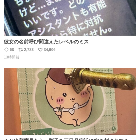
彼女の名前呼び間違えたレベルのミス
68
2,723
34,906
返
リ
い
13時間前
信
ポ
い
数
ス
ね
ト
数
数