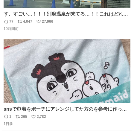
す、すごい…！！！別府温泉が来てる…！！これはどれぐ
らい待つんだろう…
77
4,047
27,966
返
リ
い
10時間前
信
ポ
い
数
ス
ね
ト
数
数
snsで巾着をポーチにアレンジしてた方のを参考に作って
みました🧵 裁縫は得意でないので、ザクザクの目測で縫い
1
265
2,782
返
リ
い
ましたので悪しからず🙏🏻 裏地は人魚のウロコ風な柄にし
1日前
信
ポ
い
てみたらめっちゃ良き☺️ 島二郎とちいかわチャームもお気
数
ス
ね