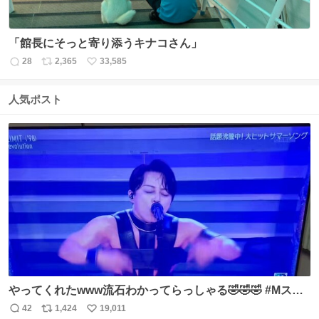
「館長にそっと寄り添うキナコさん」
28
2,365
33,585
返
リ
い
信
ポ
い
数
ス
ね
人気ポスト
ト
数
数
やってくれたwww流石わかってらっしゃる🤣🤣🤣 #Mステ
#西川貴教
42
1,424
19,011
返
リ
い