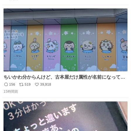
信
ポ
い
数
ス
ね
ト
数
数
ちいかわ分からんけど、古本屋だけ属性が名前になってる
のはどういうこと？
156
519
39,918
返
リ
い
15時間前
信
ポ
い
数
ス
ね
ト
数
数