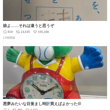
娘よ……それは違うと思うぞ
819
14,535
155,168
返
リ
い
17時間前
信
ポ
い
数
ス
ね
ト
数
数
悪夢みたいな目覚まし時計買えばよかった⚾
1
455
3,427