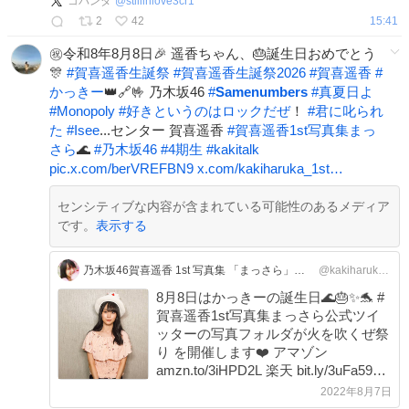
コパンダ
@
stillinlove3cr1
2
42
15:41
㊗️令和8年8月8日🎉 遥香ちゃん、🎂誕生日おめでとう
🎊
#
賀喜遥香生誕祭
#
賀喜遥香生誕祭2026
#
賀喜遥香
#
かっきー
👑🔗🤟 乃木坂46
#
Samenumbers
#
真夏日よ
#
Monopoly
#
好きというのはロックだぜ
！
#
君に叱られ
た
#
Isee
...センター 賀喜遥香
#
賀喜遥香1st写真集まっ
さら
🌊
#
乃木坂46
#
4期生
#
kakitalk
pic.x.com/berVREFBN9
x.com/kakiharuka_1st…
センシティブな内容が含まれている可能性のあるメディア
です。
表示する
乃木坂46賀喜遥香 1st 写真集 「まっさら」好評発売中【公式】
@kakiharuka_1st
8月8日はかっきーの誕生日🌊🎂✨🐬 #
賀喜遥香1st写真集まっさら公式ツイ
ッターの写真フォルダが火を吹くぜ祭
り を開催します❤️ アマゾン
amzn.to/3iHPD2L 楽天 bit.ly/3uFa59S
セブンbit.ly/38eyJqB 紀伊國屋
2022年8月7日
bit.ly/3IO4ZgD #賀喜遥香 #乃木坂46 #