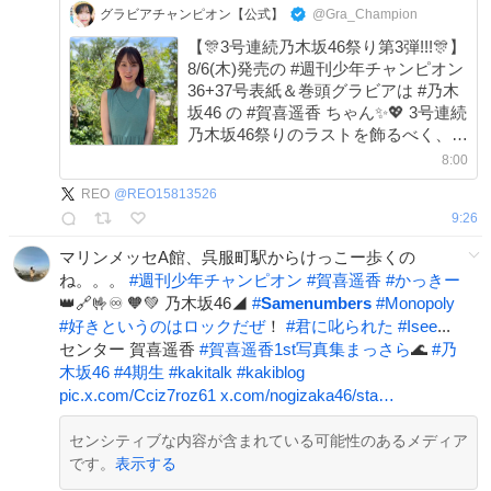
グラビアチャンピオン【公式】
@Gra_Champion
【🎊3号連続乃木坂46祭り第3弾!!!🎊】
8/6(木)発売の #週刊少年チャンピオン
36+37号表紙＆巻頭グラビアは #乃木
坂46 の #賀喜遥香 ちゃん✨💖 3号連続
乃木坂46祭りのラストを飾るべく、#
かっきー が5年ぶりに週チャン表紙に
8:00
登場‼️🥹SPコメント動画を公開🎥
REO
@
REO15813526
9:26
マリンメッセA館、呉服町駅からけっこー歩くの
ね。。。
#
週刊少年チャンピオン
#
賀喜遥香
#
かっきー
👑🔗🤟♾️ 🧡💚 乃木坂46◢
#
Samenumbers
#
Monopoly
#
好きというのはロックだぜ
！
#
君に叱られた
#
Isee
...
センター 賀喜遥香
#
賀喜遥香1st写真集まっさら
🌊
#
乃
木坂46
#
4期生
#
kakitalk
#
kakiblog
pic.x.com/Cciz7roz61
x.com/nogizaka46/sta…
センシティブな内容が含まれている可能性のあるメディア
です。
表示する