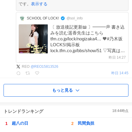
です。
表示する
SCHOOL OF LOCK!
@sol_info
〔 放送後記更新📖 〕━━━💭 書き込
みを読む遥香先生はこちら
tfm.co.jp/lock/nogizaka4… 🧡#乃木坂
LOCKS!掲示板
lock.tfm.co.jp/bbs/show/51 ▽写真はこ
ちらから▽ 💚遥香先生宛のメール
昨日 14:27
tfm.co.jp/lock/nogizaka4… 🎈今日の復
REO
@
REO15813526
習 tfm.co.jp/listen/radiko/…
昨日 14:45
もっと見る
トレンドランキング
18:44
時点
超八の日
民間負担