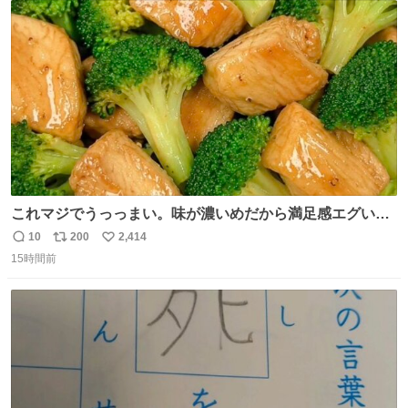
に入り⭐️
ト
数
数
これマジでうっっまい。味が濃いめだから満足感エグいし
1週間で3キロ痩せた😭
10
200
2,414
返
リ
い
15時間前
信
ポ
い
数
ス
ね
ト
数
数