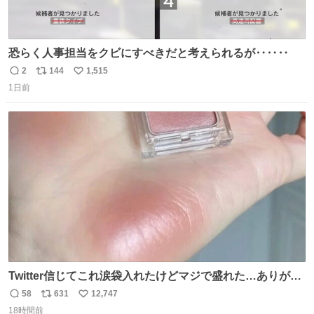
恐らく人事担当をクビにすべきだと考えられるが‥‥‥
2
144
1,515
返
リ
い
1日前
信
ポ
い
数
ス
ね
ト
数
数
Twitter信じてこれ涙袋入れたけどマジで盛れた…ありがと
う…
58
631
12,747
返
リ
い
18時間前