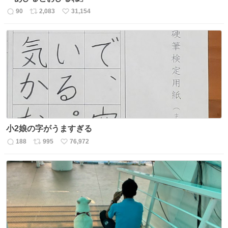
90
2,083
31,154
返
リ
い
信
ポ
い
数
ス
ね
ト
数
数
小2娘の字がうますぎる
188
995
76,972
返
リ
い
信
ポ
い
数
ス
ね
ト
数
数