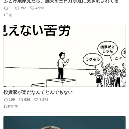
ふと冷蔵庫見たら、脳天を三日月宗近に突き刺されてるく
りまんじゅうパイセンが
1
392
4,996
返
リ
い
1日前
信
ポ
い
数
ス
ね
ト
数
数
投資家が楽だなんてとんでもない
109
626
7,278
返
リ
い
19時間前
信
ポ
い
数
ス
ね
ト
数
数