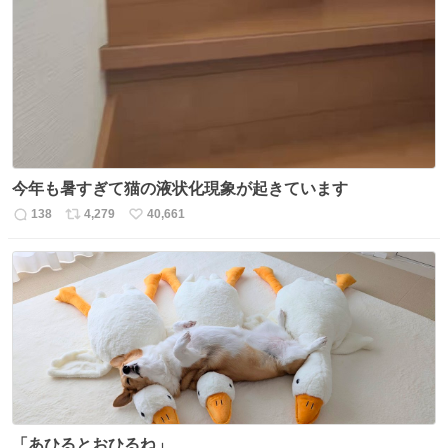
数
ス
ね
ト
数
数
今年も暑すぎて猫の液状化現象が起きています
138
4,279
40,661
返
リ
い
信
ポ
い
数
ス
ね
ト
数
数
「あひるとおひるね」