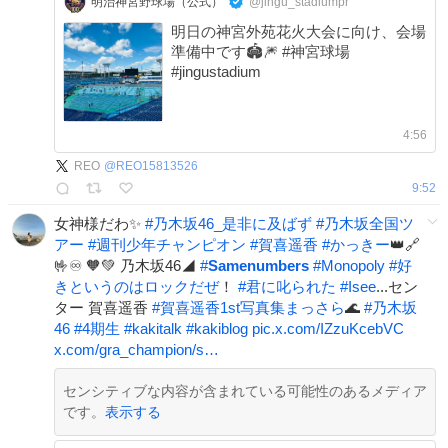
明治神宮野球場（公式）
@jingu_stadiumpr
明日の神宮外苑花火大会に向け、会場
準備中です🏟️🎆 #神宮球場
#jingustadium
4:56
REO
@
REO15813526
9:52
女神様だわ✨
#
乃木坂46_是非に及ばず
#
乃木坂全国ツ
アー
#
週刊少年チャンピオン
#
賀喜遥香
#
かっきー
👑🔗
🤟♾️ 🧡💚 乃木坂46◢
#
Samenumbers
#
Monopoly
#
好
きというのはロックだぜ
！
#
君に叱られた
#
Isee
...セン
ター 賀喜遥香
#
賀喜遥香1st写真集まっさら
🌊
#
乃木坂
46
#
4期生
#
kakitalk
#
kakiblog
pic.x.com/IZzuKcebVC
x.com/gra_champion/s…
センシティブな内容が含まれている可能性のあるメディア
です。
表示する