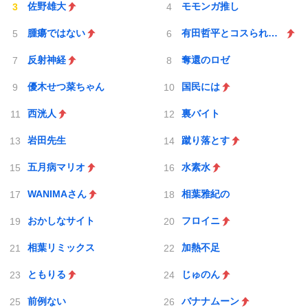
佐野雄大
モモンガ推し
腫瘍ではない
有田哲平とコスられない街
反射神経
奪還のロゼ
優木せつ菜ちゃん
国民には
西洸人
裏バイト
岩田先生
蹴り落とす
五月病マリオ
水素水
WANIMAさん
相葉雅紀の
おかしなサイト
フロイニ
相葉リミックス
加熱不足
ともりる
じゅのん
前例ない
バナナムーン