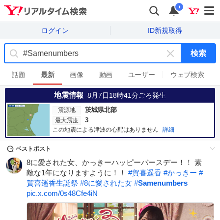
i
ログイン
ID新規取得
検索
キ
ー
話題
最新
画像
動画
ユーザー
ウェブ検索
ワ
地震情報
ー
8月7日18時41分
ごろ発生
ド
茨城県北部
震源地
を
3
最大震度
消
この地震による津波の心配はありません
詳細
す
ベストポスト
8に愛された女、かっきーハッピーバースデー！！ 素
敵な1年になりますように！！
#
賀喜遥香
#
かっきー
#
賀喜遥香生誕祭
#
8に愛された女
#
Samenumbers
pic.x.com/0s48Cfe4iN