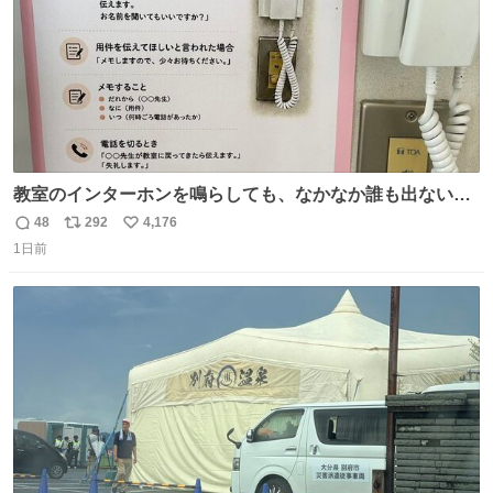
教室のインターホンを鳴らしても、なかなか誰も出ないこ
とがあります…。 もしかすると「電話の出方」に困ってい
48
292
4,176
返
リ
い
るのかもしれません。 そこで「何を話せばいいか」が見え
1日前
信
ポ
い
る手引きを用意して、安心して電話に出られるようにしま
数
ス
ね
す。 インターホンの応対も大切なコミュニケーションの学
ト
数
数
びです。