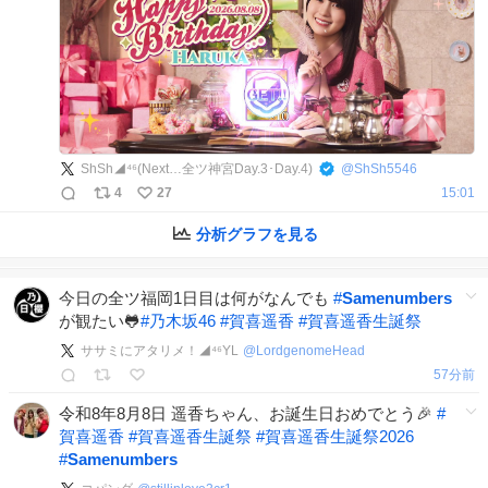
ShSh◢⁴⁶(Next…全ツ神宮Day.3･Day.4)
@
ShSh5546
4
27
15:01
分析グラフを見る
今日の全ツ福岡1日目は何がなんでも
#
Samenumbers
が観たい🐸
#
乃木坂46
#
賀喜遥香
#
賀喜遥香生誕祭
ササミにアタリメ！◢⁴⁶YL
@
LordgenomeHead
57分前
令和8年8月8日 遥香ちゃん、お誕生日おめでとう🎉
#
賀喜遥香
#
賀喜遥香生誕祭
#
賀喜遥香生誕祭2026
#
Samenumbers