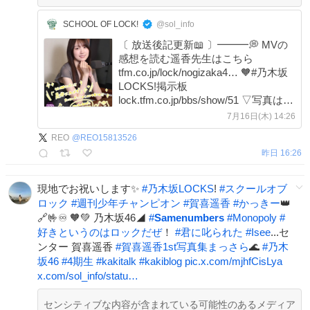
SCHOOL OF LOCK!
@sol_info
〔 放送後記更新📖 〕━━━💭 MVの
感想を読む遥香先生はこちら
tfm.co.jp/lock/nogizaka4… 🧡#乃木坂
LOCKS!掲示板
lock.tfm.co.jp/bbs/show/51 ▽写真はこ
ちらから▽ 💚遥香先生宛のメール
7月16日(木) 14:26
tfm.co.jp/lock/nogizaka4… 🎈今日の復
REO
@
REO15813526
習 tfm.co.jp/listen/radiko/… 『是非に及
昨日 16:26
ばず』の略し方についても、
現地でお祝いします✨
#
乃木坂LOCKS
!
#
スクールオブ
ロック
#
週刊少年チャンピオン
#
賀喜遥香
#
かっきー
👑
🔗🤟♾️ 🧡💚 乃木坂46◢
#
Samenumbers
#
Monopoly
#
好きというのはロックだぜ
！
#
君に叱られた
#
Isee
...セ
ンター 賀喜遥香
#
賀喜遥香1st写真集まっさら
🌊
#
乃木
坂46
#
4期生
#
kakitalk
#
kakiblog
pic.x.com/mjhfCisLya
x.com/sol_info/statu…
センシティブな内容が含まれている可能性のあるメディア