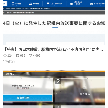
数
めてもろて とか言う
【発表】西日本鉄道、駅構内で流れた“不適切音声”に声明
「被害届も検討」 news.livedoor.com/article/detail… 4日
124
639
4,097
返
リ
い
に西鉄福岡（天神）駅および薬院駅で発生した駅構内放送
14時間前
信
ポ
い
事案について声明を公表した。「第三者によって駅構内放
数
ス
ね
送設備に外部から不正に音声が流された可能性も含めて確
ト
数
数
認を実施」と説明した。