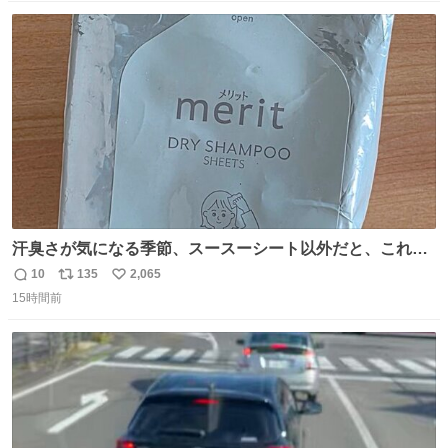
数
ス
ね
ト
数
数
汗臭さが気になる季節、スースーシート以外だと、これが
とにかくスッキリする。2年くらい前に #生活は踊る で紹
10
135
2,065
返
リ
い
介したやつ。おじさんにもおばさんにもオススメだ。ドラ
15時間前
信
ポ
い
ストに売ってるぞ。ドライシャンプーって書いてあるけど
数
ス
ね
汗拭きシートみたいなもの。耳裏襟足首筋がんがん拭いて
ト
数
数
汗臭不安を解消。