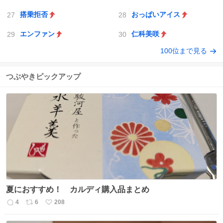
搭乗拒否
おっぱいアイス
エンファン
仁科美咲
100位まで見る
つぶやきピックアップ
夏におすすめ！ カルディ購入品まとめ
4
6
208
返
リ
い
信
ポ
い