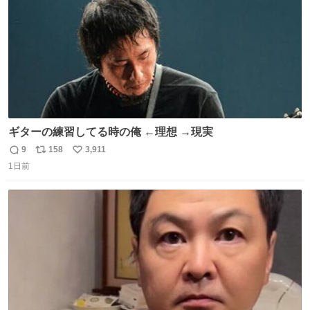
ギターの練習してる時の俺 ←理想 →現実
9
158
3,911
返
リ
い
1日前
信
ポ
い
数
ス
ね
ト
数
数