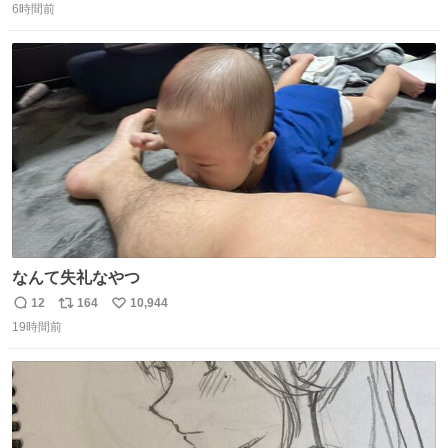
6時間前
信
ポ
い
数
ス
ね
ト
数
数
なんて失礼なやつ
12
164
10,944
返
リ
い
19時間前
信
ポ
い
数
ス
ね
ト
数
数