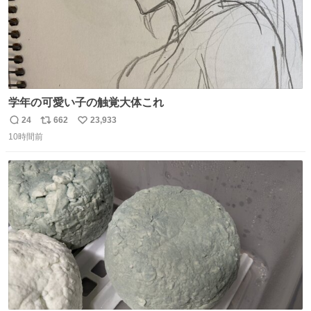
学年の可愛い子の触覚大体これ
24
662
23,933
返
リ
い
10時間前
信
ポ
い
数
ス
ね
ト
数
数