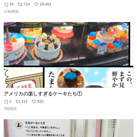
55
714
29,402
返
リ
い
21時間前
信
ポ
い
数
ス
ね
ト
数
数
アメリカの楽しすぎるケーキたち①
2
114
925
返
リ
い
7時間前
信
ポ
い
数
ス
ね
ト
数
数