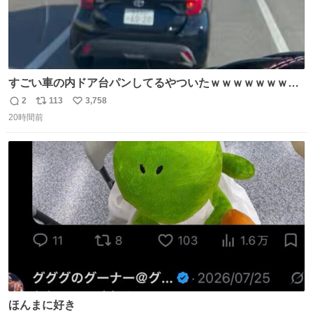
すごい車の内ドア台パンしてるやついたｗｗｗｗｗｗｗｗ
ｗｗｗｗｗｗ
2
113
3,758
返
リ
い
20時間前
信
ポ
い
数
ス
ね
ト
数
数
ほんまに好き