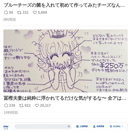
ブルーチーズの菌を入れて初めて作ってみたチーズなんだ
けど 本能でちょっとヤバいと思っちゃう見た目だな
50
331
5,669
返
リ
い
8時間前
信
ポ
い
数
ス
ね
ト
数
数
冨樫夫妻は純粋に浮かれてるだけな気がするな〜 全アはこ
こに自分の市場価値的なものを上乗せするので、 すっぴん
239
922
20,117
返
リ
い
＆寝起きのボサボサ頭でも「今日も可愛いね」が止まらな
16時間前
信
ポ
い
い。放っておくと永遠に髪撫でてきて作業進まない()
数
ス
ね
156cm40kg、年中日焼け止めとお友達の私より綺麗な手や
ト
数