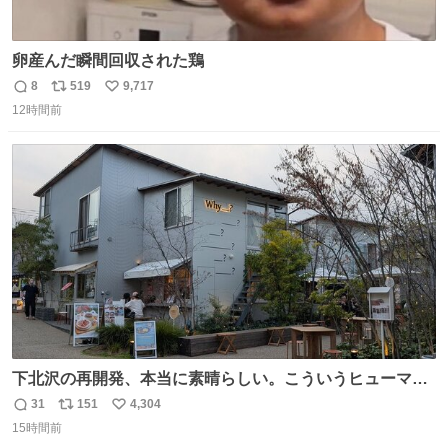
卵産んだ瞬間回収された鶏
8
519
9,717
返
リ
い
12時間前
信
ポ
い
数
ス
ね
ト
数
数
下北沢の再開発、本当に素晴らしい。こういうヒューマン
スケールの開発がいいんだよ。
31
151
4,304
返
リ
い
15時間前
信
ポ
い