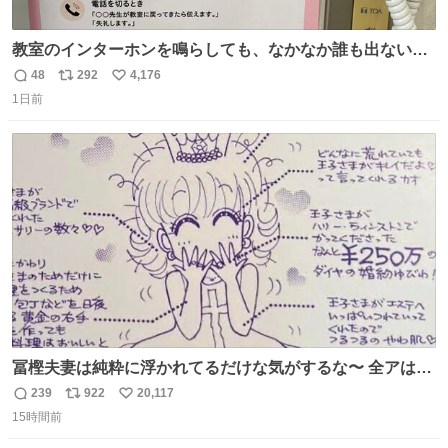
教室のインターホンを鳴らしても、なかなか誰も出ないこ
とがあります…。 もしかすると「電話の出方」に困ってい
48
292
4,176
返
リ
い
るのかもしれません。 そこで「何を話せばいいか」が見え
1日前
信
ポ
い
る手引きを用意して、安心して電話に出られるようにしま
数
ス
ね
す。 インターホンの応対も大切なコミュニケーションの学
ト
数
数
びです。
冨樫夫妻は純粋に浮かれてるだけな気がするな〜 全アはこ
こに自分の市場価値的なものを上乗せするので、 すっぴん
239
922
20,117
返
リ
い
＆寝起きのボサボサ頭でも「今日も可愛いね」が止まらな
15時間前
信
ポ
い
い。放っておくと永遠に髪撫でてきて作業進まない()
数
ス
ね