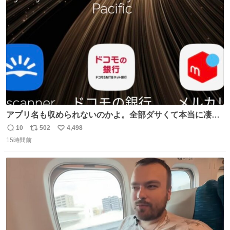
ト
数
数
アプリ名も収められないのかよ。全部ダサくて本当に凄
い。 https://t.co/LemyLGyVkR
10
502
4,498
返
リ
い
15時間前
信
ポ
い
数
ス
ね
ト
数
数