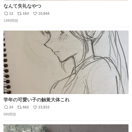
なんて失礼なやつ
12
164
10,944
返
リ
い
18時間前
信
ポ
い
数
ス
ね
ト
数
数
学年の可愛い子の触覚大体これ
24
662
23,933
返
リ
い
9時間前
信
ポ
い
数
ス
ね
ト
数