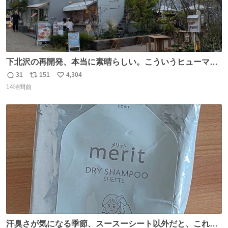
下北沢の再開発、本当に素晴らしい。こういうヒューマン
スケールの開発がいいんだよ。
31
151
4,304
返
リ
い
14時間前
信
ポ
い
数
ス
ね
ト
数
数
汗臭さが気になる季節、スースーシート以外だと、これが