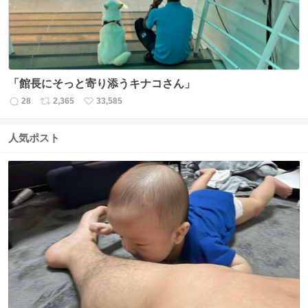
「館長にそっと寄り添うキナコさん」
28
2,365
33,585
返
リ
い
信
ポ
い
数
ス
ね
人気ポスト
ト
数
数