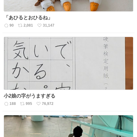
「あひるとおひるね」
90
2,081
31,147
返
リ
い
信
ポ
い
数
ス
ね
ト
数
数
小2娘の字がうますぎる
188
995
76,972
返
リ
い
信
ポ
い
数
ス
ね
ト
数
数