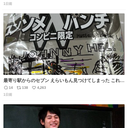
ど snidelでめちゃくちゃピッタリなものを見つけたので買
1日前
信
ポ
い
った！✨ スマホと小物とペットボトルが入るの最高すぎる
数
ス
ね
🥹 しかもスマホ入れ独立してるしファスナーない！地味に
ト
数
数
嬉しいやつ！！！
最寄り駅からのセブン えらいもん見つけてしまった これ売
ってくれへんかな… #浅井健一 #ポテチ #ロックの名盤
14
138
4,263
返
リ
い
1日前
信
ポ
い
数
ス
ね
ト
数
数