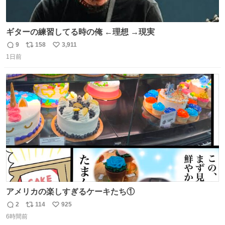
ギターの練習してる時の俺 ←理想 →現実
9
158
3,911
返
リ
い
1日前
信
ポ
い
数
ス
ね
ト
数
数
アメリカの楽しすぎるケーキたち①
2
114
925
返
リ
い
6時間前
信
ポ
い