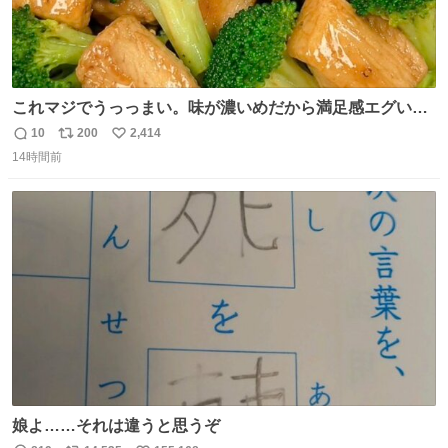
これマジでうっっまい。味が濃いめだから満足感エグいし
1週間で3キロ痩せた😭
10
200
2,414
返
リ
い
14時間前
信
ポ
い
数
ス
ね
ト
数
数
娘よ……それは違うと思うぞ