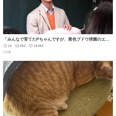
「みんなで育てたPちゃんですが、黄色ブドウ球菌のエン
テロトキシン（耐熱性毒素）が検出されたので、議論する
14
692
10,082
返
リ
い
までもなく処分が決まりました」
1日前
信
ポ
い
数
ス
ね
ト
数
数