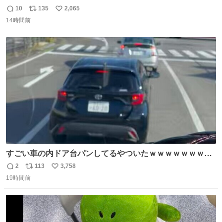
とにかくスッキリする。2年くらい前に #生活は踊る で紹
10
135
2,065
返
リ
い
介したやつ。おじさんにもおばさんにもオススメだ。ドラ
14時間前
信
ポ
い
ストに売ってるぞ。ドライシャンプーって書いてあるけど
数
ス
ね
汗拭きシートみたいなもの。耳裏襟足首筋がんがん拭いて
ト
数
数
汗臭不安を解消。
すごい車の内ドア台パンしてるやついたｗｗｗｗｗｗｗｗ
ｗｗｗｗｗｗ
2
113
3,758
返
リ
い
19時間前
信
ポ
い
数
ス
ね
ト
数
数