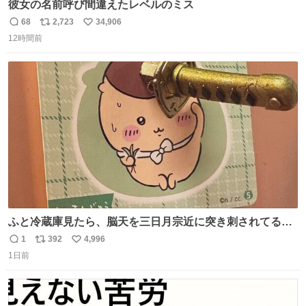
彼女の名前呼び間違えたレベルのミス
68
2,723
34,906
返
リ
い
12時間前
信
ポ
い
数
ス
ね
ト
数
数
ふと冷蔵庫見たら、脳天を三日月宗近に突き刺されてるく
りまんじゅうパイセンが
1
392
4,996
返
リ
い
1日前
信
ポ
い
数
ス
ね
ト
数
数