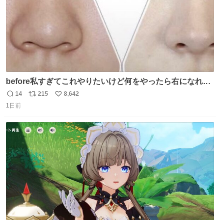
before私すぎてこれやりたいけど何をやったら右になれる
の
14
215
8,642
返
リ
い
1日前
信
ポ
い
数
ス
ね
ト
数
数