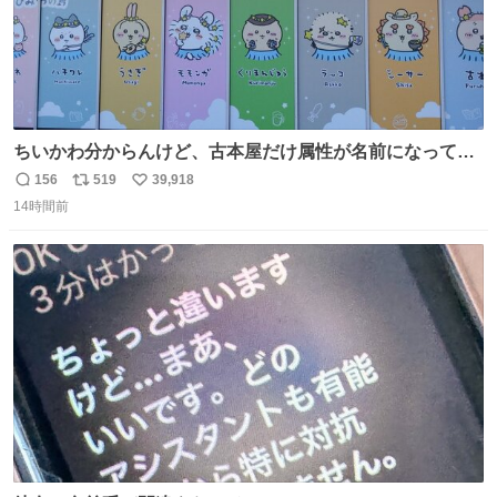
ちいかわ分からんけど、古本屋だけ属性が名前になってる
のはどういうこと？
156
519
39,918
返
リ
い
14時間前
信
ポ
い
数
ス
ね
ト
数
数