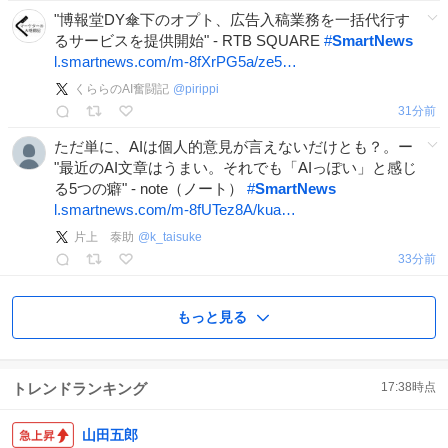
"博報堂DY傘下のオプト、広告入稿業務を一括代行す
るサービスを提供開始" - RTB SQUARE
#
SmartNews
l.smartnews.com/m-8fXrPG5a/ze5…
くららのAI奮闘記
@
pirippi
31分前
ただ単に、AIは個人的意見が言えないだけとも？。ー
"最近のAI文章はうまい。それでも「AIっぽい」と感じ
る5つの癖" - note（ノート）
#
SmartNews
l.smartnews.com/m-8fUTez8A/kua…
片上 泰助
@
k_taisuke
33分前
もっと見る
トレンドランキング
17:38
時点
山田五郎