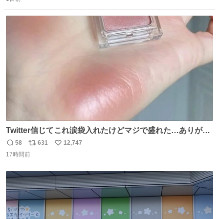
信
ポ
い
数
ス
ね
ト
数
数
Twitter信じてこれ涙袋入れたけどマジで盛れた…ありがと
う…
58
631
12,747
返
リ
い
17時間前
信
ポ
い
数
ス
ね
ト
数
数