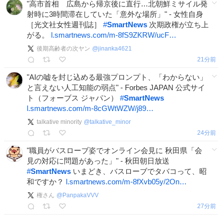
"高市首相 広島から帰京後に直行…北朝鮮ミサイル発
射時に3時間滞在していた「意外な場所」" - 女性自身
［光文社女性週刊誌］
#
SmartNews
次期政権が立ち上
がる。
l.smartnews.com/m-8fS9ZKRW/ucF…
後期高齢者の次ヤン
@
jinanka4621
21分前
"AIの嘘を封じ込める最強プロンプト、「わからない」
と言えない人工知能の弱点" - Forbes JAPAN 公式サイ
ト（フォーブス ジャパン）
#
SmartNews
l.smartnews.com/m-8cGWtWZW/j89…
talkative minority
@
talkative_minor
24分前
"職員がバスローブ姿でオンライン会見に 秋田県「会
見の対応に問題があった」" - 秋田朝日放送
#
SmartNews
いまどき、バスローブでタバコって、昭
和ですか？
l.smartnews.com/m-8fXvb05y/2On…
権さん
@
PanpakaVVV
27分前