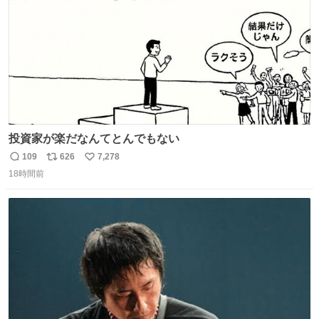
投資家が楽だなんてとんでもない
109
626
7,278
返
リ
い
18時間前
信
ポ
い
数
ス
ね
ト
数
数