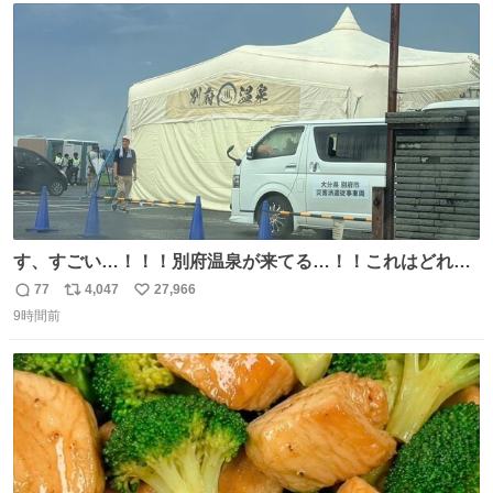
156cm40kg、年中日焼け止めとお友達の私より綺麗な手や
ト
数
数
めてもろて とか言う
す、すごい…！！！別府温泉が来てる…！！これはどれぐ
らい待つんだろう…
77
4,047
27,966
返
リ
い
9時間前
信
ポ
い
数
ス
ね
ト
数
数