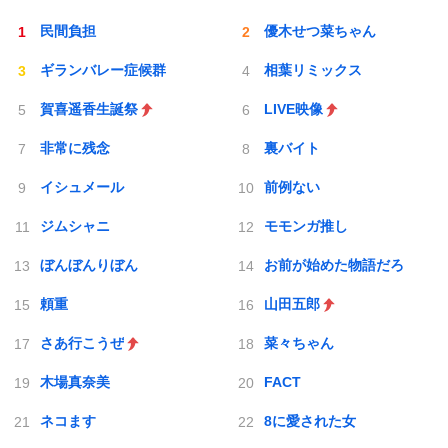
民間負担
優木せつ菜ちゃん
ギランバレー症候群
相葉リミックス
賀喜遥香生誕祭
LIVE映像
非常に残念
裏バイト
イシュメール
前例ない
ジムシャニ
モモンガ推し
ぼんぼんりぼん
お前が始めた物語だろ
頼重
山田五郎
さあ行こうぜ
菜々ちゃん
木場真奈美
FACT
ネコます
8に愛された女