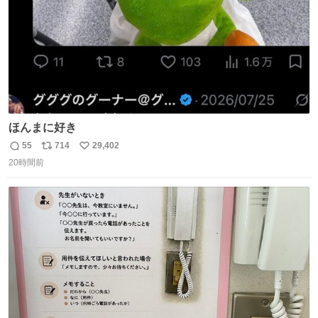
ほんまに好き
55
714
29,402
返
リ
い
20時間前
信
ポ
い
数
ス
ね
ト
数
数