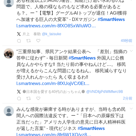
ある程度以上のAGIの場合、知能だけ追い求めるのは
問題で、人格の様なものもなど求める必要があると
も？。ー "【電撃】グーグルAIトップが退任！AGI獲得
へ加速する巨人の大変革" - DXマガジン
#
SmartNews
l.smartnews.com/m-8fXO8SxW/uWO…
片上 泰助
@
k_taisuke
1分前
"三重県知事、県民アンケ結果公表へ 「差別」指摘の
答申に従わず" - 毎日新聞
#
SmartNews
外国人に公務
員なんかやらすな‼️ 当たり前の事やねんけど…。 移民
が増えるからこんな問題になるねん。 移民減らすなり
受け入れんかったら 丸く収まるわ‼️
l.smartnews.com/m-8fXUojVC/0Et…
🟠日本国を愛する40代のおっちゃん🟠
@
VNDfgPdWMfwrc9B
2分前
みんな感覚が麻痺する時がありますが、当時も含め民
間人への国際法違反です。ー "「日本への原爆投下は
正当だった」アメリカ人学生の意見に日本人精神科医
が返した言葉" - 現代ビジネス
#
SmartNews
l.smartnews.com/m-8fr6W1XO/vz8…