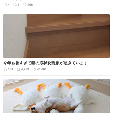
4
6
208
返
リ
い
信
ポ
い
数
ス
ね
ト
数
数
今年も暑すぎて猫の液状化現象が起きています
138
4,279
40,661
返
リ
い
信
ポ
い
数
ス
ね
ト
数
数