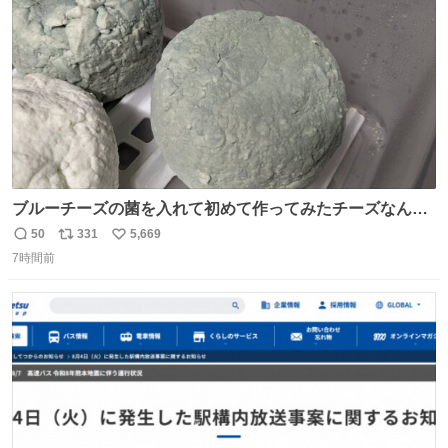
数
ブルーチーズの菌を入れて初めて作ってみたチーズなんだ
けど 本能でちょっとヤバいと思っちゃう見た目だな
50
331
5,669
返
リ
い
7時間前
信
ポ
い
数
ス
ね
ト
数
数