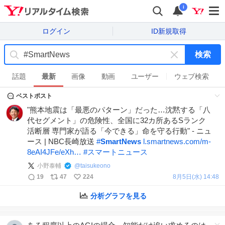
i
ログイン
ID新規取得
検索
キ
ー
話題
最新
画像
動画
ユーザー
ウェブ検索
ワ
ベストポスト
ー
ド
"熊本地震は「最悪のパターン」だった…沈黙する「八
を
代セグメント」の危険性、全国に32カ所あるSランク
消
活断層 専門家が語る「今できる」命を守る行動" - ニュ
す
ース | NBC長崎放送
#
SmartNews
l.smartnews.com/m-
8eAI4JFe/eXh…
#
スマートニュース
小野泰輔
@
taisukeono
19
47
224
8月5日(水) 14:48
分析グラフを見る