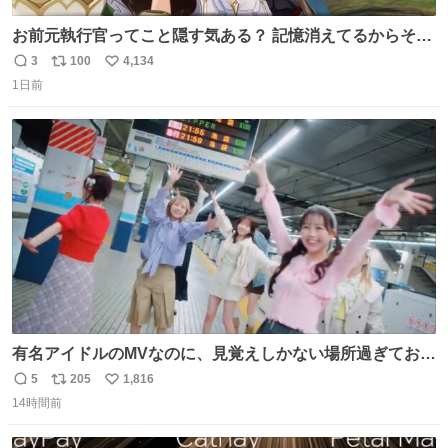
お前元執行官ってこと隠す気ある？ 記憶消えてるからそん
な考えに至らないだろうけどさ…
3
100
4,134
返
リ
い
1日前
信
ポ
い
数
ス
ね
ト
数
数
有名アイドルのMVなのに、見覚えしかない場所過ぎておも
ろいな
5
205
1,816
返
リ
い
14時間前
信
ポ
い
数
ス
ね