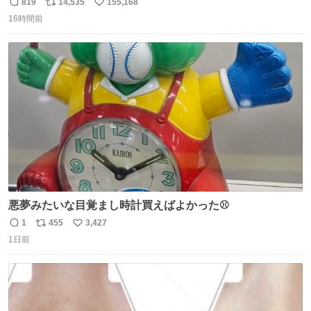
819
14,535
155,168
返
リ
い
16時間前
信
ポ
い
数
ス
ね
ト
数
数
悪夢みたいな目覚まし時計買えばよかった⚾
1
455
3,427
返
リ
い
1日前
信
ポ
い
数
ス
ね
ト
数
数