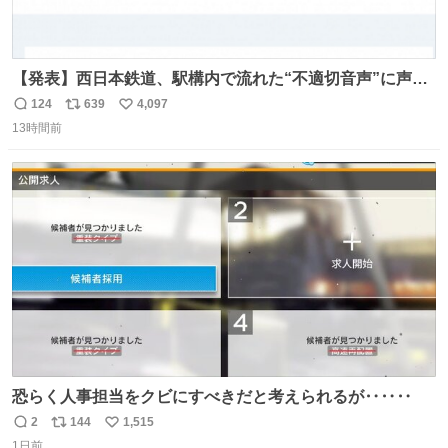
【発表】西日本鉄道、駅構内で流れた“不適切音声”に声明
「被害届も検討」 news.livedoor.com/article/detail… 4日
124
639
4,097
返
リ
い
に西鉄福岡（天神）駅および薬院駅で発生した駅構内放送
13時間前
信
ポ
い
事案について声明を公表した。「第三者によって駅構内放
数
ス
ね
送設備に外部から不正に音声が流された可能性も含めて確
ト
数
数
認を実施」と説明した。
恐らく人事担当をクビにすべきだと考えられるが‥‥‥
2
144
1,515
返
リ
い
1日前