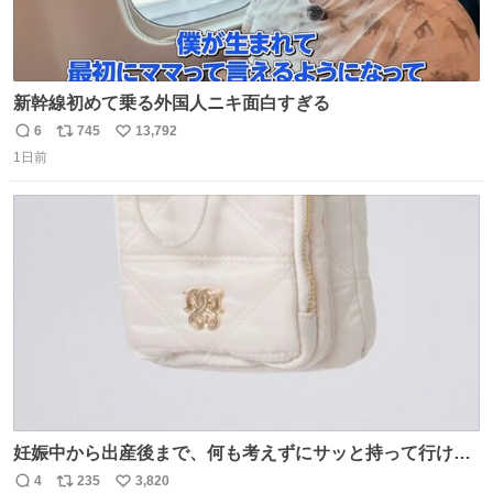
新幹線初めて乗る外国人ニキ面白すぎる
6
745
13,792
返
リ
い
1日前
信
ポ
い
数
ス
ね
ト
数
数
妊娠中から出産後まで、何も考えずにサッと持って行ける
ようなショルダーバッグが欲しいな〜と思っていたのだけ
4
235
3,820
返
リ
い