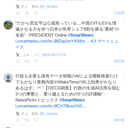
片上 泰助
@
k_taisuke
11分前
"だから習近平は心底焦っている…中国のITもEVも壊
滅させる力を持つ日本が世界シェア8割を握る"素材"の
名前" - PRESIDENT Online
#
SmartNews
l.smartnews.com/m-8fIDqUmY/KMm…
#
スマートニュ
ース
_:(´ω`」 ∠):_
@
0419270729
18分前
行政も企業も保有データ情報のAIによる曖昧検索だけ
でもかなり業務内容やMakeTimeの向上効果がかなり
あるはず。ー "【OECD調査】行政の生成AI活用を阻む
3つの摩擦と、乗り越えるための5つの評価軸" -
NewsPicksトピックス
#
SmartNews
l.smartnews.com/m-8fChT8kw/zNS…
片上 泰助
@
k_taisuke
19分前