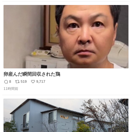
数
ス
ね
ト
数
数
卵産んだ瞬間回収された鶏
8
519
9,717
返
リ
い
11時間前
信
ポ
い
数
ス
ね
ト
数
数