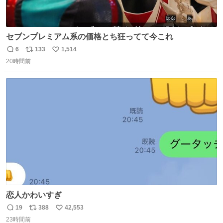
セブンプレミアム系の価格とち狂ってて今これ
6
133
1,514
返
リ
い
20時間前
信
ポ
い
数
ス
ね
ト
数
数
恋人かわいすぎ
19
388
42,553
返
リ
い
23時間前
信
ポ
い