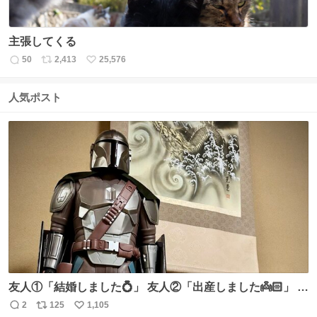
主張してくる
50
2,413
25,576
返
リ
い
信
ポ
い
数
ス
ね
人気ポスト
ト
数
数
友人①「結婚しました💍」 友人②「出産しました👼🏻」 友
人③「マイホーム建てました🏡」 私「ｺｽﾄｺのﾃﾞｨﾝ・ｼﾞｬﾘﾝ
2
125
1,105
返
リ
い