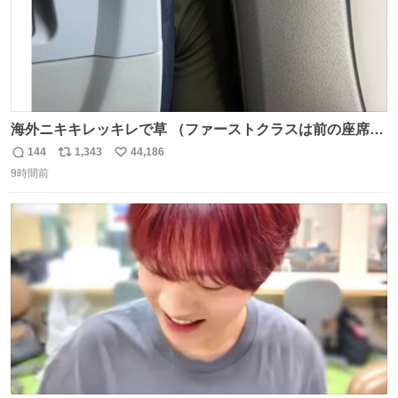
海外ニキキレッキレで草 （ファーストクラスは前の座席で
あるため）
144
1,343
44,186
返
リ
い
9時間前
信
ポ
い
数
ス
ね
ト
数
数