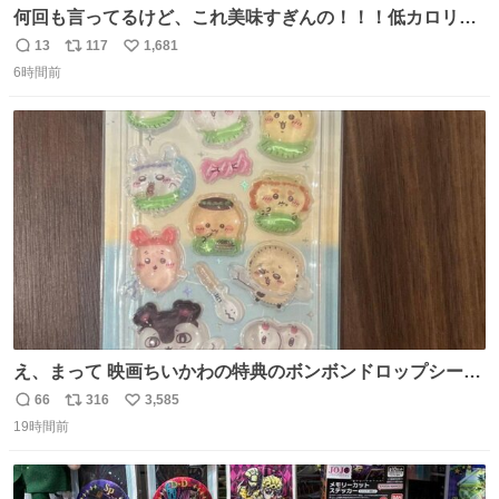
何回も言ってるけど、これ美味すぎんの！！！低カロリー
で満足感エグいから一生食べてる😭
13
117
1,681
返
リ
い
6時間前
信
ポ
い
数
ス
ね
ト
数
数
え、まって 映画ちいかわの特典のボンボンドロップシール
もうメルカリにでてるやん #ちいかわ
66
316
3,585
返
リ
い
19時間前
信
ポ
い
数
ス
ね
ト
数