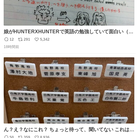
娘がHUNTERXHUNTERで英語の勉強していて面白い（娘
の許可済み）
12
291
5,342
返
リ
い
18時間前
信
ポ
い
数
ス
ね
ト
数
数
ん？え？なにこれ？ ちょっと待って、聞いてない これは販
売されているのもですか？
50
359
8,936