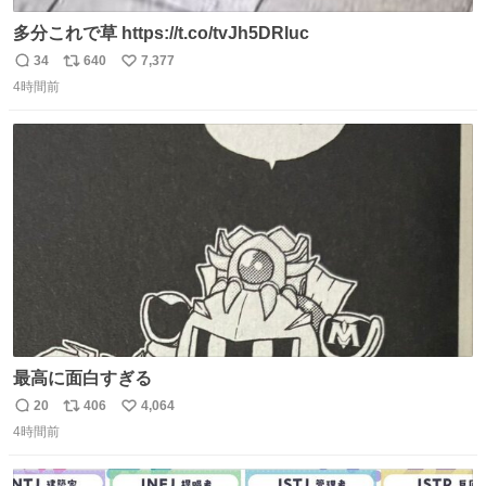
多分これで草 https://t.co/tvJh5DRluc
34
640
7,377
返
リ
い
4時間前
信
ポ
い
数
ス
ね
ト
数
数
最高に面白すぎる
20
406
4,064
返
リ
い
4時間前
信
ポ
い
数
ス
ね
ト
数