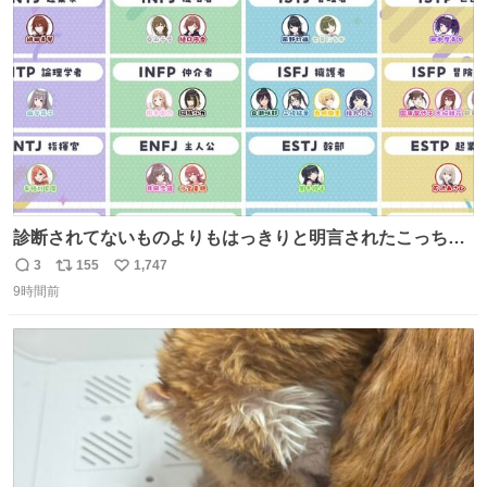
数
診断されてないものよりもはっきりと明言されたこっちで
話しませんかというお気持ち
3
155
1,747
返
リ
い
9時間前
信
ポ
い
数
ス
ね
ト
数
数