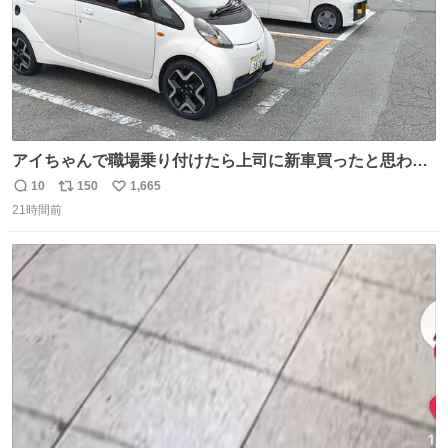
アイちゃんで職場乗り付けたら上司に新車買ったと思われ
たの嬉しすぎる。 20年落ちの車もやりようによっては新車
10
150
1,665
返
リ
い
っぽく見えるってことよ。 令和の車の横に並べても違和感
21時間前
信
ポ
い
ない平成18年式です。
数
ス
ね
ト
数
数