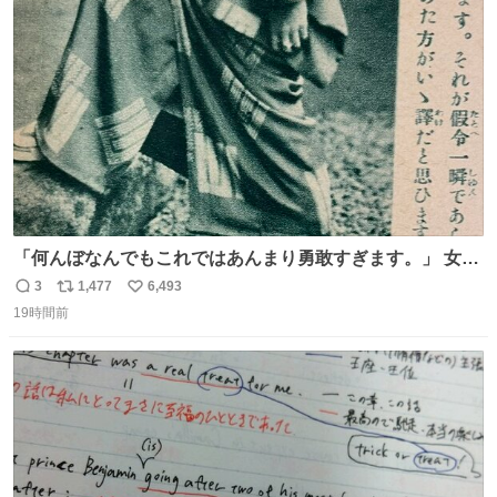
ト
数
数
「何んぼなんでもこれではあんまり勇敢すぎます。」 女性
の立ち振る舞い指南コーナーで、大股を「下品」や「はし
3
1,477
6,493
返
リ
い
たない」という言葉を使わず「勇敢すぎます」と洒落っ気
19時間前
信
ポ
い
たっぷりにたしなめる当時の言葉選びよ 勇敢すぎます、使
数
ス
ね
っていきたい… （昭和4年婦人倶楽部新年号より）
ト
数
数