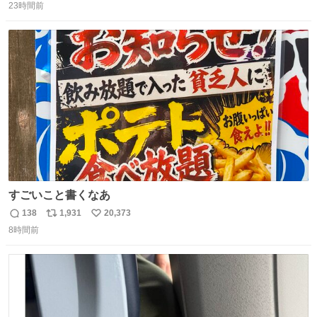
23時間前
信
ポ
い
数
ス
ね
ト
数
数
すごいこと書くなあ
138
1,931
20,373
返
リ
い
8時間前
信
ポ
い
数
ス
ね
ト
数
数