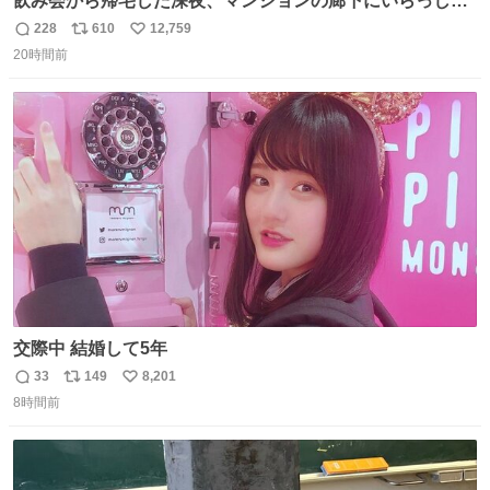
飲み会から帰宅した深夜、マンションの廊下にいらっしゃ
ったオニヤンマ様 まさかこんな都会でお会いできるなんて
228
610
12,759
返
リ
い
思っておらず大興奮しております かっこよすぎる 指を差し
20時間前
信
ポ
い
伸べると乗ってきてくれたのでひとまず一緒に帰宅しまし
数
ス
ね
たが、飛ばないということは弱っていらっしゃるのでしょ
ト
数
数
うか…素敵すぎる
交際中 結婚して5年
33
149
8,201
返
リ
い
8時間前
信
ポ
い
数
ス
ね
ト
数
数