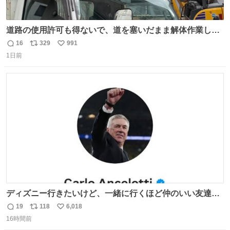
道路の使用許可も得ないで、道を塞いだまま解体作業して
る。 写真を撮ろうとしたら「勝手に写真撮るな馬鹿野郎」
16
329
991
返
リ
い
と罵倒されるなど。
1日前
信
ポ
い
数
ス
ね
ト
数
数
ディズニー行きたいけど、一緒に行くほど仲のいい友達が
居ない… ほんでこれ
19
118
6,018
返
リ
い
16時間前
信
ポ
い