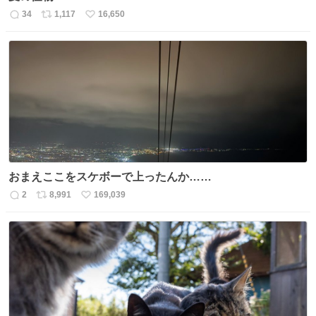
34
1,117
16,650
返
リ
い
信
ポ
い
数
ス
ね
ト
数
数
おまえここをスケボーで上ったんか……
2
8,991
169,039
返
リ
い
信
ポ
い
数
ス
ね
ト
数
数