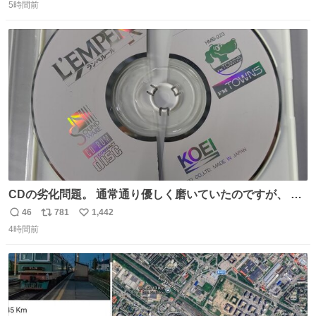
さんを床の間に飾ってみました」
5時間前
信
ポ
い
数
ス
ね
ト
数
数
CDの劣化問題。 通常通り優しく磨いていたのですが、 薄
い氷のようにバリッと割れてしまいました。。 中々高価な
46
781
1,442
返
リ
い
ソフトなので辛いです😭 数十年後にはCDゲームソフト、
4時間前
信
ポ
い
みなこうなってしまうのでしょうか。。
数
ス
ね
ト
数
数