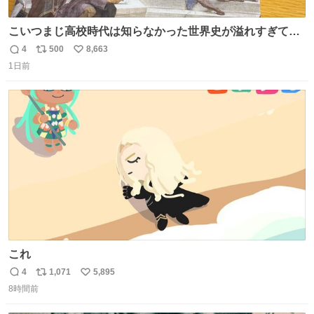
こいつまじ高校時代は知らなかった世界史が溢れすぎてて
𝑩𝑰𝑮 𝑳𝑶𝑽𝑬＿＿
4
500
8,663
返
リ
い
1日前
信
ポ
い
数
ス
ね
ト
数
数
これ
4
1,071
5,895
返
リ
い
8時間前
信
ポ
い
数
ス
ね