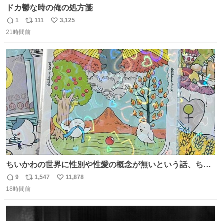
ドカ鬱な時の俺の処方箋
1
111
3,125
返
リ
い
21時間前
信
ポ
い
数
ス
ね
ト
数
数
ちいかわの世界に性別や性愛の概念が無いという話、ちい
かわタロットでも恋人・女帝・女教皇あたりは性別を意識
9
1,547
11,878
返
リ
い
させないように描かれてるんだよね。かなり徹底している
18時間前
信
ポ
い
印象。
数
ス
ね
ト
数