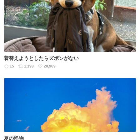
数
ス
ね
ト
数
数
着替えようとしたらズボンがない
15
1,198
20,969
返
リ
い
信
ポ
い
数
ス
ね
ト
数
数
夏の怪物