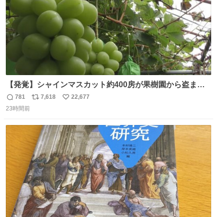
【発覚】シャインマスカット約400房が果樹園から盗まれ
る 栃木・佐野市 news.livedoor.com/article/detail… 被害
781
7,618
22,677
返
リ
い
に遭った果樹園には防犯カメラなどはなく、シャインマス
23時間前
信
ポ
い
カットが盗まれた木には刃物などで切られた跡が。市内で
数
ス
ね
今年に入って同様の被害は確認されておらず、警察はパト
ト
数
数
ロールを強化する。