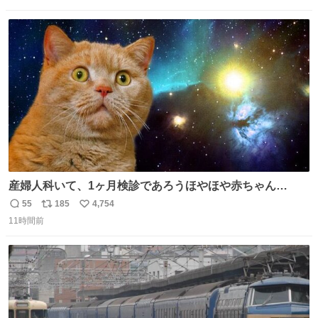
数
ス
ね
ト
数
数
産婦人科いて、1ヶ月検診であろうほやほや赤ちゃん👩‍🍼
と推定2,3歳の女の子👧🏻をワンオペで連れてるママがいる
55
185
4,754
返
リ
い
のだけども 女の子ずっとママの側から離れない…⁉️ 手を繋
11時間前
信
ポ
い
がなくてもうろちょろしないしママが歩いたらピクミンみ
数
ス
ね
たいにﾄﾃﾄﾃついてってるし逃走しないし脱走しないし逃げ
ト
数
数
ないし走ら文字数