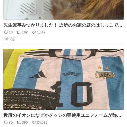
先生無事みつかりました！ 近所のお家の庭のはじっこでう
ずくまってました💦 拡散してくれたり探してくれたみなさ
13
182
1,519
返
リ
い
ん本当にありがとございます！ 飛び出し防止柵を増やして
5時間前
信
ポ
い
先生とちょびが怖い思いをしないでいいようにしようと思
数
ス
ね
う！
ト
数
数
近所のイオンになぜかメッシの実使用ユニフォームが飾っ
てあっておもろい
75
396
24,523
返
リ
い