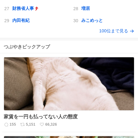
財務省人事
増居
内田有紀
みこめっと
100位まで見る
つぶやきピックアップ
家賃を一円も払ってない人の態度
155
5,151
66,326
返
リ
い
信
ポ
い