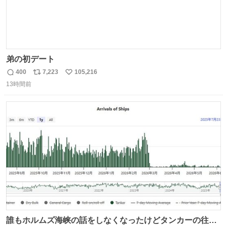
弟の初デート
400
7,223
105,216
返
リ
い
13時間前
信
ポ
い
数
ス
ね
ト
数
数
誰もホルムズ海峡の話をしなくなったけどタンカーの往来