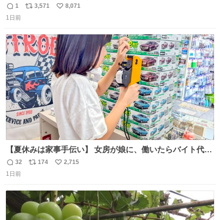
は消滅したままですねと
1
3,571
8,071
返
リ
い
1日前
信
ポ
い
数
ス
ね
ト
数
数
【夏休みは家事手伝い】 女房が娘に、働いたらバイト代も
らえば？と言ったら、娘は、いらない、と言って黙々と働
32
174
2,715
返
リ
い
いてくれました。 あとでソフトクリーム買ってやろうと思
1日前
信
ポ
い
いました。
数
ス
ね
ト
数
数