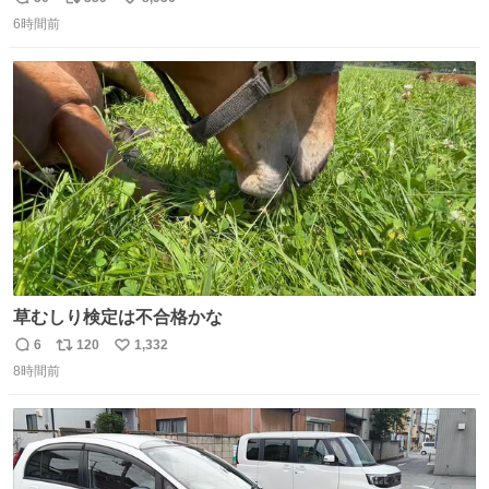
返
リ
い
6時間前
信
ポ
い
数
ス
ね
ト
数
数
草むしり検定は不合格かな
6
120
1,332
返
リ
い
8時間前
信
ポ
い
数
ス
ね
ト
数
数