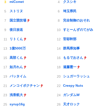
miComet
クスシキ
ストリヌ
埼玉県民
国立競技場
完全制御のおそれ
後日放送
すとーんずのてがみ
リトくん
官邸幹部
1億5000万
群馬県知事
高部くん
もるでおさん
如月れん
遠藤憲一
バッタイム
シュガーラッシュ
メンコイボクチャン
Creepy Nuts
浅香航大
ガンダムW
syrup16g
天才ロック