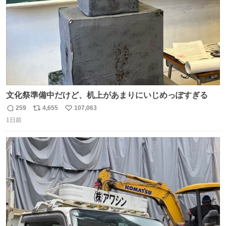
文化祭準備中だけど、机上があまりにいじめっぽすぎる
259
4,655
107,063
返
リ
い
1日前
信
ポ
い
数
ス
ね
ト
数
数