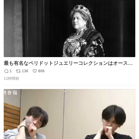
数
最も有名なペリドットジュエリーコレクションはオースト
リア大公妃イザベラが所有していたもの。一時期キッチン
1
136
806
返
リ
い
ペーパーに包んで保管されていたことに衝撃💥を受けた。
11時間前
信
ポ
い
数
ス
ね
ト
数
数