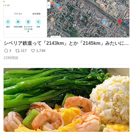
シベリア鉄道って「2143km」とか「2145km」みたいに、
モスクワからの距離名そのままの駅名があるんですね。
3
117
1,749
返
リ
い
22時間前
信
ポ
い
数
ス
ね
ト
数
数