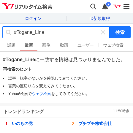
i
ログイン
ID新規取得
検索
キ
ー
話題
最新
画像
動画
ユーザー
ウェブ検索
ワ
ー
#Togane_Line
に一致する情報は見つかりませんでした。
ド
再検索のヒント
を
消
誤字・脱字がないかを確認してみてください。
す
言葉の区切り方を変えてみてください。
Yahoo!検索で
ウェブ検索
をしてみてください。
トレンドランキング
11:50
時点
いのちの党
プチプチ株式会社