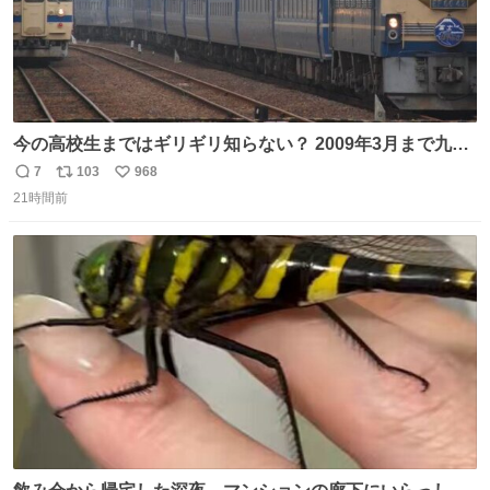
今の高校生まではギリギリ知らない？ 2009年3月まで九州
に寝台特急が走っていたことを
7
103
968
返
リ
い
21時間前
信
ポ
い
数
ス
ね
ト
数
数