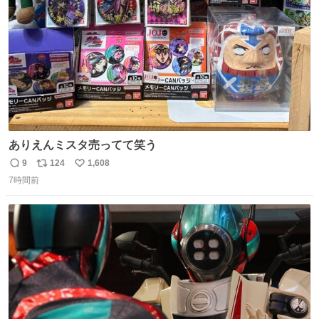
数
ありえんミスタ売ってて笑う
9
124
1,608
返
リ
い
7時間前
信
ポ
い
数
ス
ね
ト
数
数