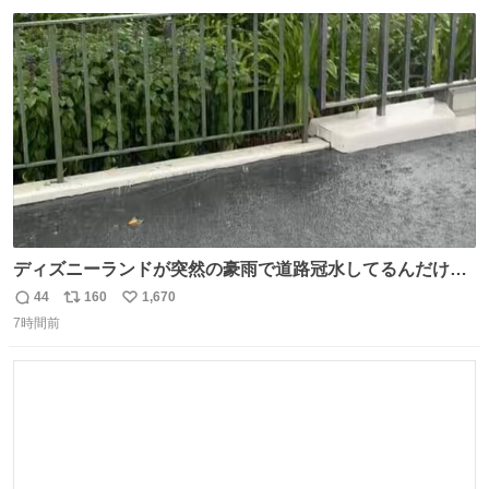
数
ス
ね
ト
数
数
ディズニーランドが突然の豪雨で道路冠水してるんだけど
☔️ この雨で今年初のミッションクールダウン中止。幾ら何
44
160
1,670
返
リ
い
でもやばすぎだろ...
7時間前
信
ポ
い
数
ス
ね
ト
数
数