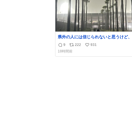
県外の人には信じられないと思うけど、
ゃなくて火山灰です🌋 #桜島
9
222
931
返
リ
い
18時間前
信
ポ
い
数
ス
ね
ト
数
数