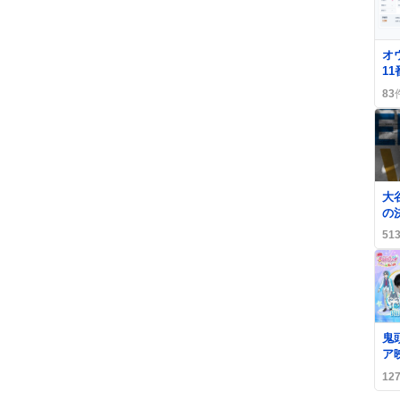
0
オ
1
進
83
歓
大
の
ド
51
め
続
0
鬼
ア
決
12
声