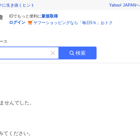
Yahoo! JAPAN
ヘ
トクに生き抜くヒント
IDでもっと便利に
新規取得
ログイン
ヤフーショッピングなら「毎日5％」おトク
ース
検索
キ
ー
ワ
ー
ド
を
消
す
ませんでした。
みてください。