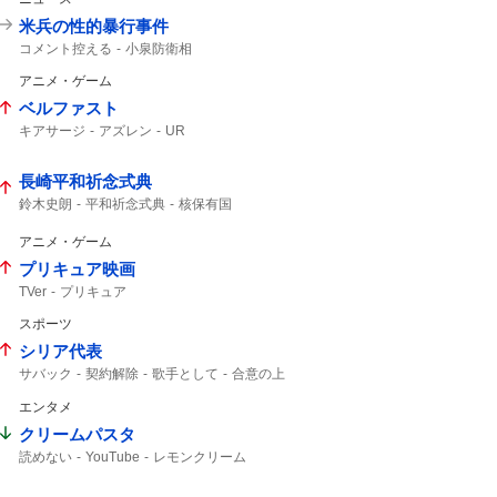
米兵の性的暴行事件
コメント控える
小泉防衛相
アニメ・ゲーム
ベルファスト
キアサージ
アズレン
UR
長崎平和祈念式典
鈴木史朗
平和祈念式典
核保有国
核なき世界
アニメ・ゲーム
プリキュア映画
TVer
プリキュア
スポーツ
シリア代表
サバック
契約解除
歌手として
合意の上
C大阪
4億7000万
スポニチ
K1
エンタメ
クリームパスタ
読めない
YouTube
レモンクリーム