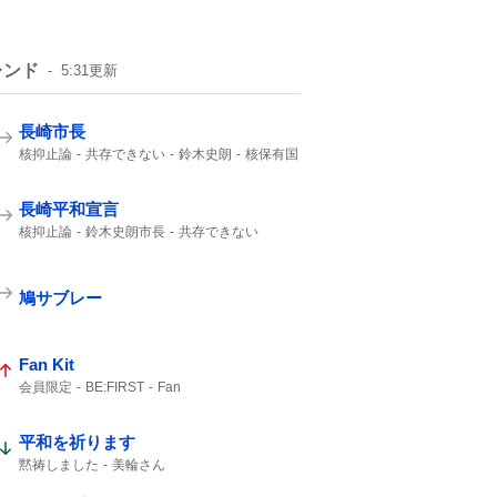
レンド
5:31
更新
長崎市長
核抑止論
共存できない
鈴木史朗
核保有国
平和宣言
非核三原則を堅持
核兵器禁止条約
非核三原則
長崎平和宣言
核抑止論
鈴木史朗市長
共存できない
核保有国
平和宣言
ケロイド
鳩サブレー
Fan Kit
会員限定
BE:FIRST
Fan
平和を祈ります
黙祷しました
美輪さん