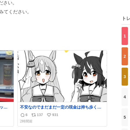
ださい。
みてください。
ト
1
2
3
4
リット
不安なのでまだまだ一定の現金は持ち歩く派
です。 #ウマ娘
6
137
931
5
返
リ
い
2時間前
信
ポ
い
数
ス
ね