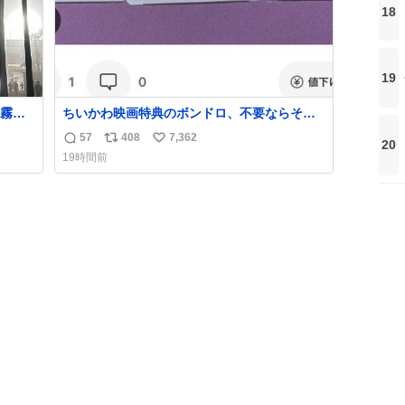
18
19
霧じ
ちいかわ映画特典のボンドロ、不要ならその
場で受け取り辞退すれば良いのに白々しい
57
408
7,362
20
返
リ
い
19時間前
信
ポ
い
数
ス
ね
ト
数
数