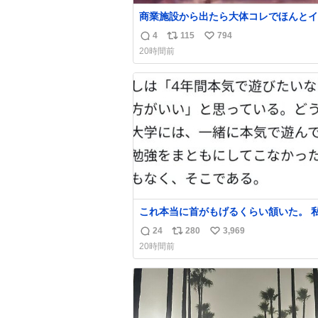
商業施設から出たら大体コレでほんとイ
4
115
794
返
リ
い
20時間前
信
ポ
い
数
ス
ね
ト
数
数
これ本当に首がもげるくらい頷いた。 
学前に送られてきた、大学のサークル紹
24
280
3,969
返
リ
い
子を見た時点で終わりを感じたので、女
20時間前
でもないくせに偏差値の高い大学のイン
信
ポ
い
サークルに突撃して所属するという奇行
数
ス
ね
なきを得た。 高偏差値に行けないなら
ト
数
それくらいした方が予後がいいです。
数
https://t.co/9nMHIrETkw