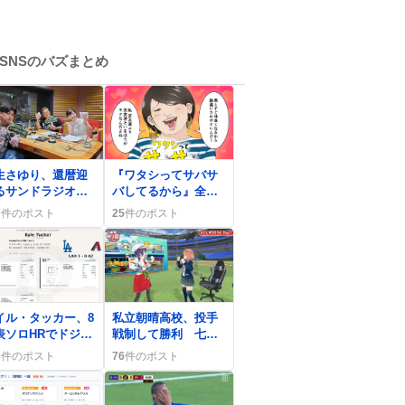
SNSのバズまとめ
0
生さゆり、還暦迎
『ワタシってサバサ
るサンドラジオシ
バしてるから』全話
ー放送にリスナー
無料配信、読者は白
7
件のポスト
25
件のポスト
きと祝福の声
湯片手にイッキ読み
で大歓喜
0
イル・タッカー、8
私立朝晴高校、投手
表ソロHRでドジャ
戦制して勝利 七瀬
ス先制 「キタ
すず菜監督の采配に
3
件のポスト
76
件のポスト
！」歓喜の声が広
ファン歓喜
る