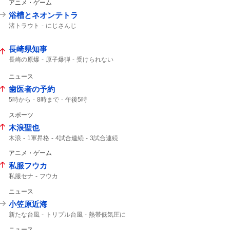
アニメ・ゲーム
浴槽とネオンテトラ
渚トラウト
にじさんじ
長崎県知事
長崎の原爆
原子爆弾
受けられない
午前11時
打たれた
ニュース
歯医者の予約
5時から
8時まで
午後5時
スポーツ
木浪聖也
木浪
1軍昇格
4試合連続
3試合連続
アニメ・ゲーム
私服フウカ
私服セナ
フウカ
ニュース
小笠原近海
新たな台風
トリプル台風
熱帯低気圧に
熱帯低気圧
24時間以内
台風15号
ニュース