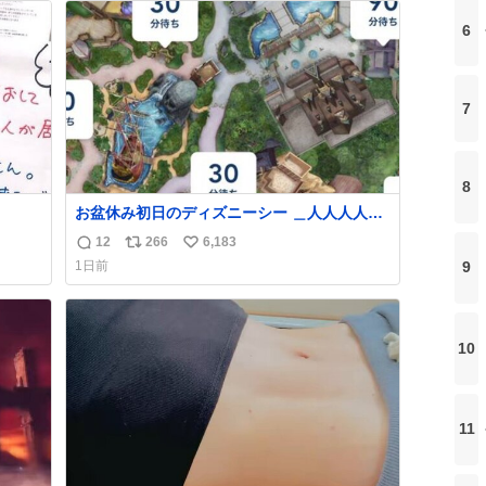
ト
数
6
数
7
8
お盆休み初日のディズニーシー ＿人人人人人
人人＿ ＞ 空 い て る！＜ ￣^Y^Y^Y^Y^ Y￣
12
266
6,183
返
リ
い
1日前
9
信
ポ
い
数
ス
ね
ト
数
数
10
11