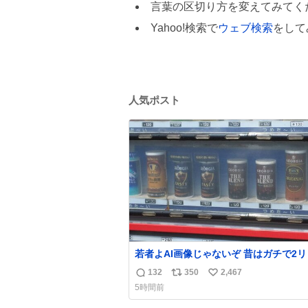
言葉の区切り方を変えてみてく
Yahoo!検索で
ウェブ検索
をして
人気ポスト
若者よAI画像じゃないぞ 昔はガチで2
ル売ってたんやでw
132
350
2,467
返
リ
い
5時間前
信
ポ
い
数
ス
ね