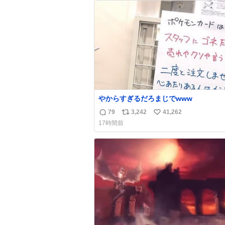
ト
数
数
やからすぎるだろまじでwww
79
3,242
41,262
返
リ
い
17時間前
信
ポ
い
数
ス
ね
ト
数
数