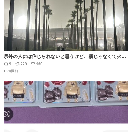
県外の人には信じられないと思うけど、霧じゃなくて火山
灰です🌋 #桜島
9
229
960
返
リ
い
18時間前
信
ポ
い
数
ス
ね
ト
数
数