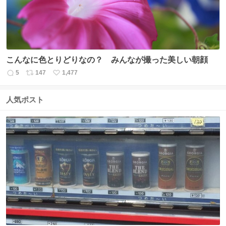
こんなに色とりどりなの？ みんなが撮った美しい朝顔
5
147
1,477
返
リ
い
信
ポ
い
数
ス
ね
人気ポスト
ト
数
数