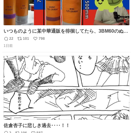
いつものように某中華通販を徘徊してたら、3BM60のぬい
ぐるみを発見してしまった…。
22
101
798
返
リ
い
1日前
信
ポ
い
数
ス
ね
ト
数
数
佐倉杏子に悲しき過去‥‥！！
2
106
587