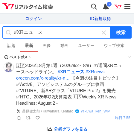
i
ログイン
ID新規取得
検索
キ
ー
話題
最新
画像
動画
ユーザー
ウェブ検索
ワ
ベストポスト
ー
ド
🇯🇵2026年8月第1週（2026/8/2～8/8）の週間XRニュ
を
ースヘッドライン。
#
XRニュース
#
XRnews
消
orecen.com/x-reality/xr-n…
【今週の注目トピック】
す
✅Activ8、アソビシステムのグループに参画
✅VITURE、新ARグラス「VITURE Pro 2」を発売
✅HTC、2026年Q2決算発表 🇺🇸Weekly XR News
Headlines: August 2 -
桑原健太郎 / Kuwahara Kentaro
@
kuwa_ken_WIP
昨日 7:55
分析グラフを見る