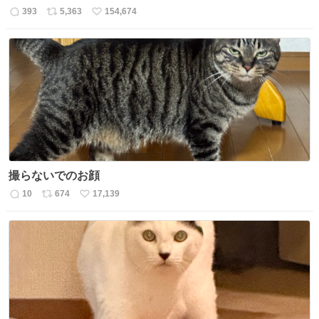
393
5,363
154,674
返
リ
い
信
ポ
い
数
ス
ね
ト
数
数
撮らないでのお顔
10
674
17,139
返
リ
い
信
ポ
い
数
ス
ね
ト
数
数