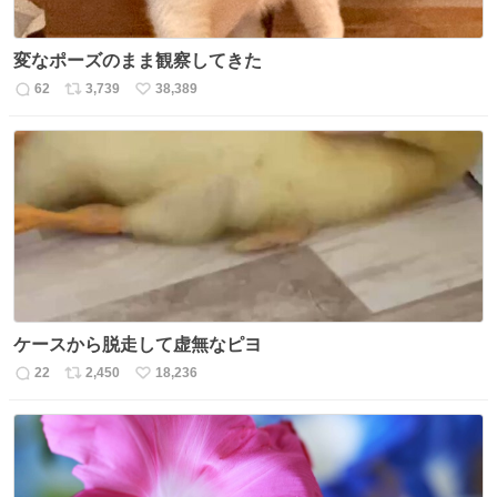
変なポーズのまま観察してきた
62
3,739
38,389
返
リ
い
信
ポ
い
数
ス
ね
ト
数
数
ケースから脱走して虚無なピヨ
22
2,450
18,236
返
リ
い
信
ポ
い
数
ス
ね
ト
数
数