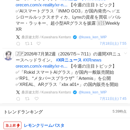
orecen.com/x-reality/xr-n…
【今週の注目トピック】
✅AIスマートグラス「INMO GO3」が国内発売へ ✅エ
シロールルックスオティカ、Lynxの資産を買収 ✅パル
マー・ラッキー、超小型ARグラスを披露 🇺🇸Weekly
XR
桑原健太郎 / Kuwahara Kentaro
@
kuwa_ken_WIP
1
7月18日(土) 7:55
🇯🇵2026年7月第2週（2026/7/5～7/11）の週間XRニュ
ースヘッドライン。
#
XRニュース
#
XRnews
orecen.com/x-reality/xr-n…
【今週の注目トピック】
✅「Rokid スマートAIグラス」が国内一般販売開始
✅RP1、“メタバースブラウザ”「Artemis」を公開
✅XREAL、ARグラス「xbx a01+」の国内販売を開始
桑原健太郎 / Kuwahara Kentaro
@
kuwa_ken_WIP
7月11日(土) 7:45
トレンドランキング
5:39
時点
レモンクリームパスタ