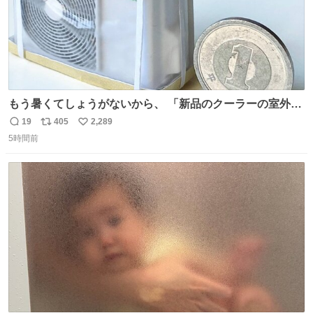
もう暑くてしょうがないから、 「新品のクーラーの室外機
のミニチュア」 でも見ていってよ
19
405
2,289
返
リ
い
5時間前
信
ポ
い
数
ス
ね
ト
数
数