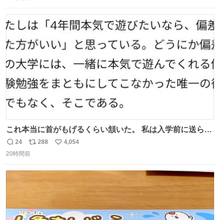
信
ポ
い
数
ス
ね
ト
数
数
これ本当に首がもげるくらい頷いた。 私は入学前に送られ
てきた、大学のサークル紹介冊子を見た時点で終わりを感
24
288
4,054
返
リ
い
じたので、女子大でもないくせに偏差値の高い大学のイン
20時間前
信
ポ
い
カレサークルに突撃して所属するという奇行で事なきを得
数
ス
ね
た。 高偏差値に行けないならせめてそれくらいした方が予
ト
数
数
後がいいです。 https://t.co/9nMHIrETkw