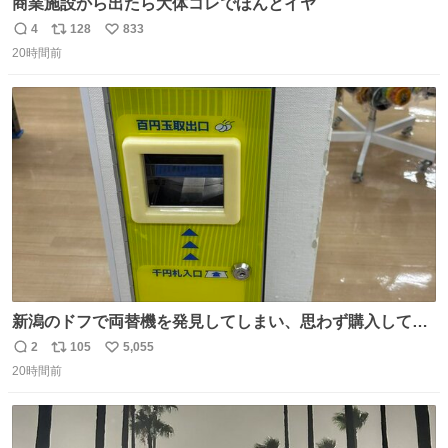
商業施設から出たら大体コレでほんとイヤ
4
128
833
返
リ
い
20時間前
信
ポ
い
数
ス
ね
ト
数
数
新潟のドフで両替機を発見してしまい、思わず購入してし
まい大阪に発送するイベントが発生
2
105
5,055
返
リ
い
20時間前
信
ポ
い
数
ス
ね
ト
数
数