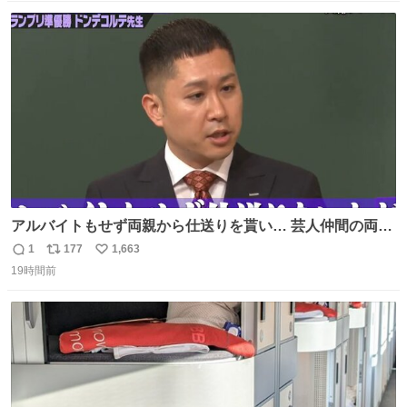
ました。 ところが最近、その「0」ナンバープレートを装
数
ス
ね
着した車両が発見されました。 今でも残っていること自体
ト
数
数
が奇跡です……。
アルバイトもせず両親から仕送りを貰い… 芸人仲間の両親
のスネまでかじる!? ドンデコルテ銀次⚡️ 無料見逃し配信は
1
177
1,663
返
リ
い
こちらから ▶︎abema.go.link/gBLVb ◤しくじり先生
19時間前
信
ポ
い
ABEMAにて毎週最新話無料配信中◢ @10000nabe
数
ス
ね
@akmllube0617
ト
数
数