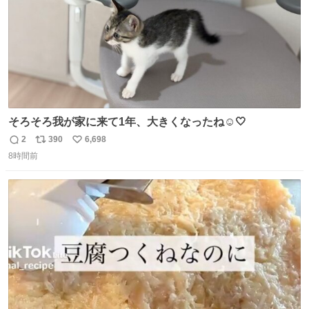
そろそろ我が家に来て1年、大きくなったね☺️🤍
2
390
6,698
返
リ
い
8時間前
信
ポ
い
数
ス
ね
ト
数
数