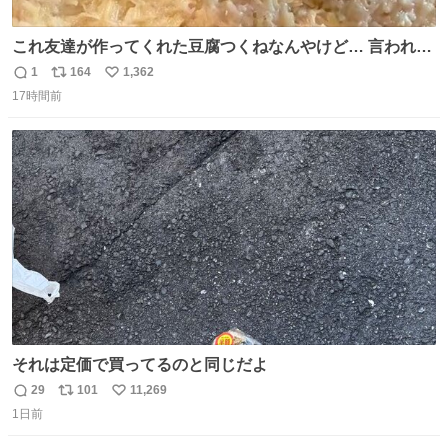
これ友達が作ってくれた豆腐つくねなんやけど… 言われる
まで豆腐って気づかなかった🤣✨ふわふわで食べ応えある
1
164
1,362
返
リ
い
し普通につくねより好きかもしれん🥹🤍 ダイエット中でも
17時間前
信
ポ
い
罪悪感なく食べられるの最高👇
数
ス
ね
ト
数
数
それは定価で買ってるのと同じだよ
29
101
11,269
返
リ
い
1日前
信
ポ
い
数
ス
ね