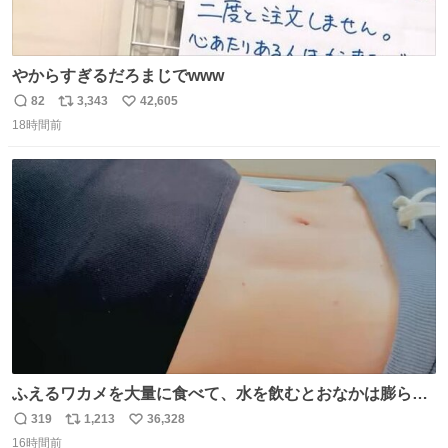
やからすぎるだろまじでwww
82
3,343
42,605
返
リ
い
18時間前
信
ポ
い
数
ス
ね
ト
数
数
ふえるワカメを大量に食べて、水を飲むとおなかは膨ら
む・・・・！？ ⚠️よい子は絶対マネしないでね⚠️ #夏休み
319
1,213
36,328
返
リ
い
の自由研究
16時間前