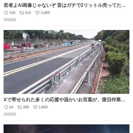
若者よAI画像じゃないぞ 昔はガチで2リットル売ってたん
やでw
150
412
3,080
返
リ
い
5時間前
信
ポ
い
数
ス
ね
ト
数
数
Xで寄せられた多くの応援や温かいお言葉が、復旧作業に
携わる社員の大きな励みとなっております。ありがとうご
24
386
1,900
返
リ
い
ざいます。 九州道
2時間前
信
ポ
い
数
ス
ね
ト
数