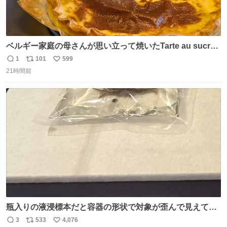
ベルギー家庭の母さんが思い立って焼いたTarte au sucre
は「砂糖のケーキ」。パイ生地に砂糖をたっぷり振りか
1
101
599
返
リ
い
け、クリームと卵の液を注いで焼くだけ。溶けた砂糖はね
21時間前
信
ポ
い
っとり甘い層になり、懐かしい味。「フランス北部とベル
数
ス
ね
ギーのだよ」というこれ、素朴な焼菓子に見えてナポレオ
ト
数
数
ン戦争の歴史があった。
瓶入りの液浸標本だと容器の形状で対象が歪んで見えてし
まうことから、なるべく歪みがない状態で観察しやすいよ
3
533
4,076
返
リ
い