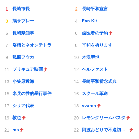
長崎市長
長崎平和宣言
鳩サブレー
Fan Kit
長崎県知事
歯医者の予約
浴槽とネオンテトラ
平和を祈ります
私服フウカ
木浪聖也
プリキュア映画
ベルファスト
小笠原近海
長崎平和祈念式典
米兵の性的暴行事件
スクール革命
シリア代表
vvaren
敦也
レモンクリームパスタ
ras
阿波おどりで不適切な動画