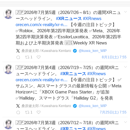
🇯🇵2026年7月第5週（2026/7/26～8/1）の週間XRニュ
ースヘッドライン。
#
XRニュース
#
XRnews
orecen.com/x-reality/xr-n…
【今週の注目トピック】
✅Roblox、2026年第2四半期決算発表 ✅Meta、2026年
第2四半期決算発表 ✅EssilorLuxottica、2026年第2四半
期および上半期決算発表 🇺🇸Weekly XR News
桑原健太郎 / Kuwahara Kentaro
@
kuwa_ken_WIP
1
8月1日(土) 7:55
🇯🇵2026年7月第4週（2026/7/19～7/25）の週間XRニ
ュースヘッドライン。
#
XRニュース
#
XRnews
orecen.com/x-reality/xr-n…
【今週の注目トピック】 ✅
サムスン、AIスマートグラスの最新情報を公開 ✅Meta
Horizon+に「XBOX Game Pass Starter」が追加
✅Halliday、スマートグラス「Halliday G2」を発表
桑原健太郎 / Kuwahara Kentaro
@
kuwa_ken_WIP
1
7月25日(土) 7:55
🇯🇵2026年7月第3週（2026/7/12～7/18）の週間XRニ
ュースヘッドライン。
#
XRニュース
#
XRnews