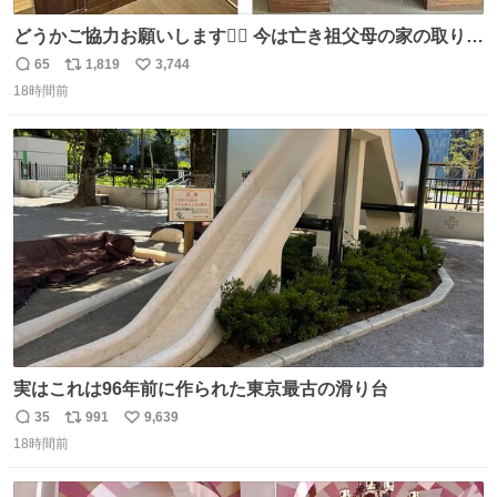
どうかご協力お願いします🙇‍♂️ 今は亡き祖父母の家の取り壊
しが決まり、どうしても処分して欲しくない食器棚と机の
65
1,819
3,744
返
リ
い
引き取り手を探しております この2つは私の祖母が当初一
18時間前
信
ポ
い
目惚れで購入したもので、祖母はc型肝炎で58歳という若
数
ス
ね
さで亡くなりましたが、この家具達をとても大切にしてお
ト
数
数
りました 続く↓
実はこれは96年前に作られた東京最古の滑り台
35
991
9,639
返
リ
い
18時間前
信
ポ
い
数
ス
ね