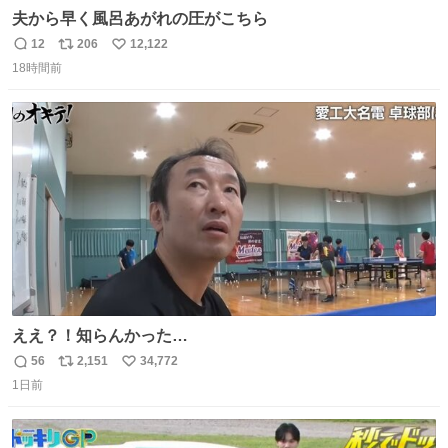
夫から早く風呂あがれの圧がこちら
12
206
12,122
返
リ
い
18時間前
信
ポ
い
数
ス
ね
ト
数
数
ええ？！知らんかった…
56
2,151
34,772
返
リ
い
1日前
信
ポ
い
数
ス
ね
ト
数