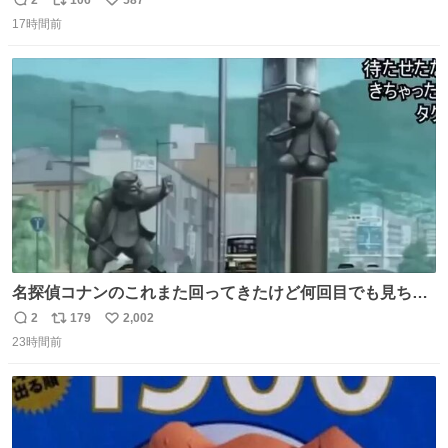
返
リ
い
17時間前
信
ポ
い
数
ス
ね
ト
数
数
名探偵コナンのこれまた回ってきたけど何回目でも見ちゃ
う魔力あるのよな
2
179
2,002
返
リ
い
23時間前
信
ポ
い
数
ス
ね
ト
数
数