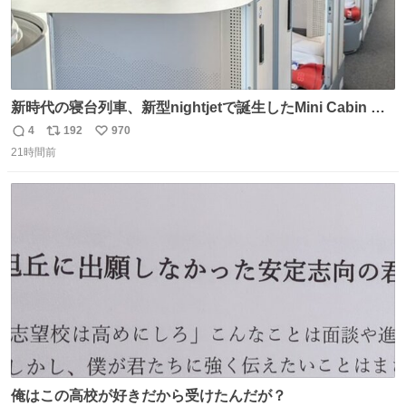
新時代の寝台列車、新型nightjetで誕生したMini Cabin ま
さに走るカプセルホテルといった感じで、一人旅で利用す
4
192
970
返
リ
い
るのにはちょうどいい設備。 他の人も言ってましたが、サ
21時間前
信
ポ
い
ンライズの後継に欲しい…
数
ス
ね
ト
数
数
俺はこの高校が好きだから受けたんだが？