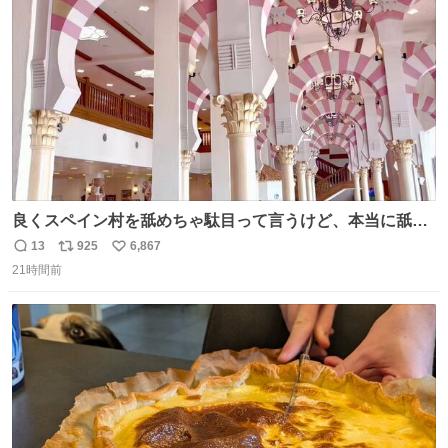
ト
数
数
良くスペイン村を舐めちゃ駄目って言うけど、本当に舐め
ちゃ行けないのはスペィン村ホテル🏛🏨 だってロビーから
13
925
6,867
返
リ
い
中庭抜けるだけでこの有様🤩 ディズニーホテル泊まってる
21時間前
信
ポ
い
場所じゃない。 5年振りの志摩スペイン村パルケエスパー
数
ス
ね
ニャは益々素晴らしい場所になってる
ト
数
数