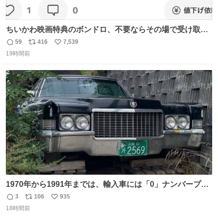
ちいかわ映画特典のボンドロ、不要ならその場で受け取り
辞退すれば良いのに白々しい
59
416
7,539
返
リ
い
19時間前
信
ポ
い
数
ス
ね
ト
数
数
1970年から1991年までは、輸入車には「0」ナンバープレ
ートが使用されていました。 その後、この制度は廃止さ
3
106
935
返
リ
い
れ、すべての「0」ナンバープレートは抹消・無効化され
18時間前
信
ポ
い