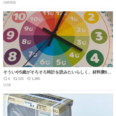
うにこのような形で保存していると前に科博の先生から教
19時間前
信
ポ
い
えてもらった #国立科学博物館
数
ス
ね
ト
数
数
そういや5歳がそろそろ時計を読みたいらしく、材料費600
円で作れる知育時計作ってみた！ めっちゃ簡単！ ありがと
4
133
1,385
返
リ
い
う先人！
1日前
信
ポ
い
数
ス
ね
ト
数
数