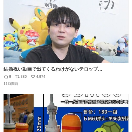
ト
数
数
結婚祝い動画で出てくるわけがないテロップ
youtu.be/4pJ7U22AYtw
9
380
4,974
返
リ
い
11時間前
信
ポ
い
数
ス
ね
ト
数
数