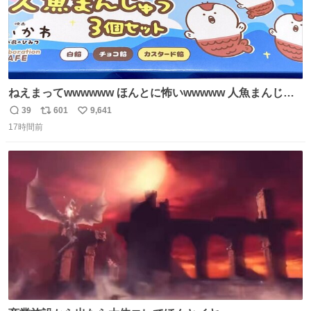
ねえまってwwwwww ほんとに怖いwwwww 人魚まんじゅ
う買ってきたから私も永遠のいのちを…ぐへへ…と思いな
39
601
9,641
返
リ
い
がら1つ食べたら 奥歯欠けたんだけど！！！！？？？ しか
17時間前
信
ポ
い
もガッツリ😭 まんじゅうだよ？？？？？？ ガリッて言っ
数
ス
ね
たから何？と思って口から出したら自分の歯wwwwww セ
ト
数
数
イレーンの呪いじゃん😭