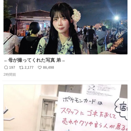
数
←母が撮ってくれた写真 弟→
197
2,177
86,498
返
リ
い
2時間前
信
ポ
い
数
ス
ね
ト
数
数