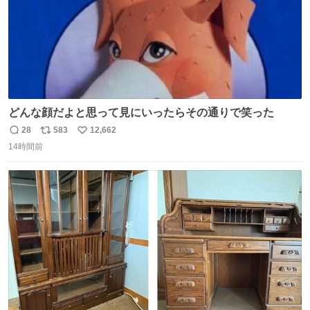
どんな顔だよと思って見にいったらその通りで笑った
28
583
12,662
返
リ
い
14時間前
信
ポ
い
数
ス
ね
ト
数
数