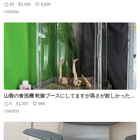
25
105
4,259
返
リ
い
19時間前
信
ポ
い
数
ス
ね
ト
数
数
山善の食洗機 乾燥ブースにしてますが高さが欲しかったの
でコレクションケースを置くだけのツルセコ改造 扉が手前
5
257
995
返
リ
い
に開き天井の温度もしっかり上がるのでかなり使いやすく
18時間前
信
ポ
い
なりました😎
数
ス
ね
ト
数
数