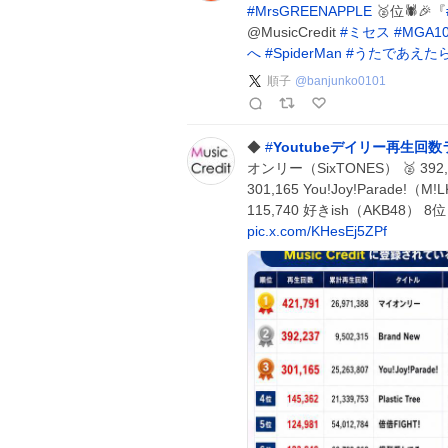
#
MrsGREENAPPLE
🥈位🕷️🎉『
@MusicCredit
#
ミセス
#
MGA1
へ
#
SpiderMan
#
うたであえた
順子
@
banjunko0101
◆
#
Youtubeデイリー再生回
オンリー（SixTONES） 🥈 392,2
301,165 You!Joy!Parade!
115,740 好きish（AKB48） 8
pic.x.com/KHesEj5ZPf