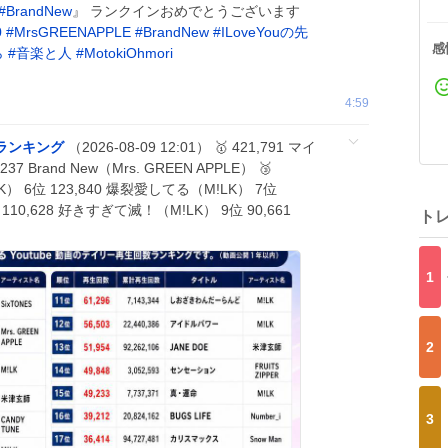
#
BrandNew
』 ランクインおめでとうございます
0
#
MrsGREENAPPLE
#
BrandNew
#
ILoveYouの先
感
ら
#
音楽と人
#
MotokiOhmori
4:59
数ランキング
（2026-08-09 12:01） 🥇 421,791 マイ
37 Brand New（Mrs. GREEN APPLE） 🥉
（M!LK） 6位 123,840 爆裂愛してる（M!LK） 7位
位 110,628 好きすぎて滅！（M!LK） 9位 90,661
ト
1
2
3