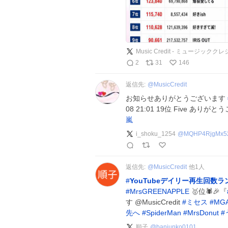
Music Credit - ミュージックク
2
31
146
返信先:
@
MusicCredit
お知らせありがとうございます
08 21:01 19位 Five あり
嵐
i_shoku_1254
@
MQHP4RjgMx5
返信先:
@
MusicCredit
他
1
人
#
YouTubeデイリー再生回数
#
MrsGREENAPPLE
🥇位🕷️🎉『
す
@MusicCredit
#
ミセス
#
MG
先へ
#
SpiderMan
#
MrsDonut
#
順子
@
banjunko0101