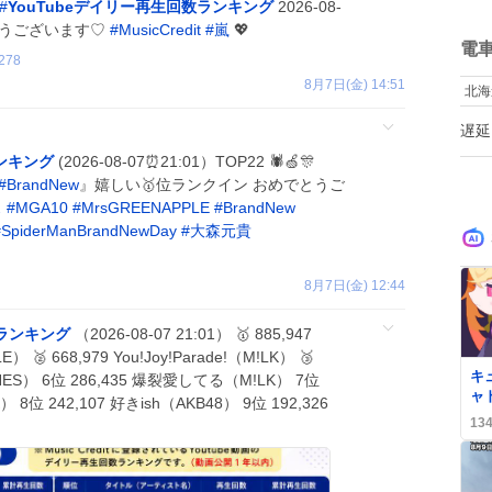
い
#
YouTubeデイリー再生回数ランキング
2026-08-
な
ね
ありがとうございます♡
#
MusicCredit
#
嵐
💖
は
数
電
モ
278
寝
8月7日(金) 14:51
北海
何
起
遅延
あ
っ
ランキング
(2026-08-07⏰21:01）TOP22 🕷️🍏🎊
#
BrandNew
』嬉しい🥇位ランクイン おめでとうご
ス
#
MGA10
#
MrsGREENAPPLE
#
BrandNew
#
SpiderManBrandNewDay
#
大森元貴
8月7日(金) 12:44
数ランキング
（2026-08-07 21:01） 🥇 885,947
） 🥈 668,979 You!Joy!Parade!（M!LK） 🥉
0
キ
NES） 6位 286,435 爆裂愛してる（M!LK） 7位
ャ
8位 242,107 好きish（AKB48） 9位 192,326
場
13
対