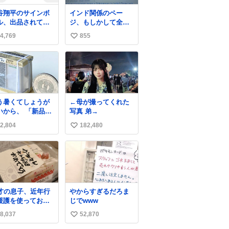
谷翔平のサインボ
インド関係のペー
ル、出品されてし
ジ、もしかして全部
う…
消されてる?
4,769
855
い
い
ね
数
う暑くてしょうが
←母が撮ってくれた
いから、 「新品の
写真 弟→
ーラーの室外機の
2,804
182,480
い
ニチュア」 でも見
いってよ
い
ね
数
6才の息子、近年行
やからすぎるだろま
援護を使ってお出
じでwww
けをよくする 親と
8,037
52,870
い
外出はもう嫌らし
。 中身は小学生位