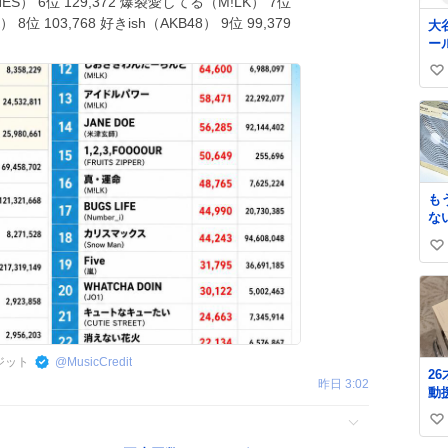
NES） 6位 129,372 爆裂愛してる（M!LK） 7位
8位 103,768 好きish（AKB48） 9位 99,379
大
ー
ま
い
い
ね
数
も
な
ク
い
ミ
て
い
ね
数
レジット
@
MusicCredit
2
昨日 3:02
動
か
い
の
い