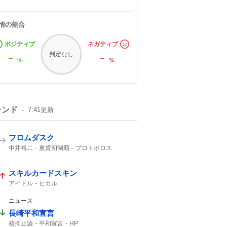
情の割合
ポジティブ
ネガティブ
-
-
判定なし
%
%
レンド
7:41
更新
フロムダスク
中井裕二
重賞初制覇
プロトポロス
レッドエヴァンス
レイピア
12番人気
ジェニファー
3着
CBC
写真判定
2着
スキルカードスキン
16万
アイドル
ヒカル
ニュース
長崎平和宣言
核抑止論
平和宣言
HP