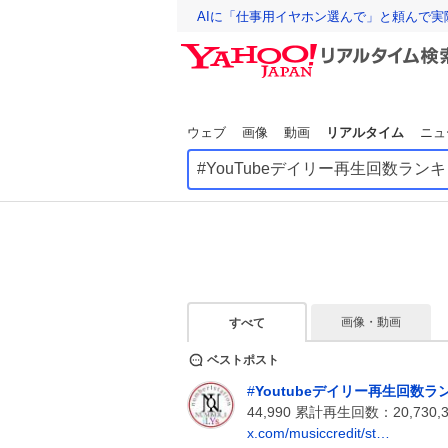
AIに「仕事用イヤホン選んで」と頼んで
ウェブ
画像
動画
リアルタイム
ニュ
画像・動画
すべて
ベストポスト
#
Youtubeデイリー再生回数ラ
44,990 累計再生回数：20,730,
x.com/musiccredit/st…