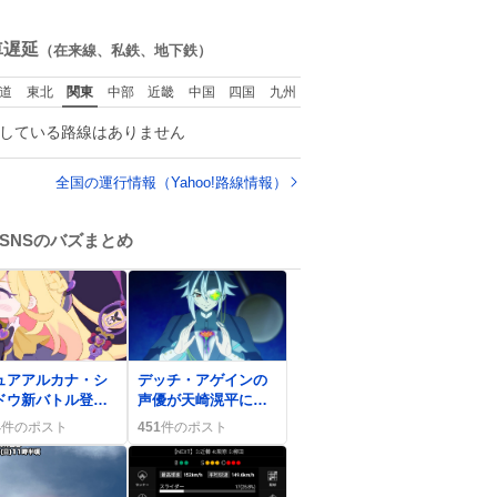
い
のに小癪な😅 昨日
ね
夜のショッピング
数
車遅延
（在来線、私鉄、地下鉄）
ールに行った 先に
といてよ❗ と何度も
道
東北
関東
中部
近畿
中国
四国
九州
度も言い残して。
きたら冷蔵庫に…
している路線はありません
あ、これ買いに行
てくれたんだ…😭
全国の運行情報（Yahoo!路線情報）
SNSのバズまとめ
0
ュアアルカナ・シ
デッチ・アゲインの
ドウ新バトル登
声優が天崎滉平に決
、エクレールとの
定 映画版ゲスト豪
4
件のポスト
451
件のポスト
決がファン熱狂
華でファン歓喜の声
が沸騰