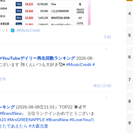
4
レジット
@
MusicCredit
5
3:02
6
#
YouTubeデイリー再生回数ランキング
2026-08-
がとうございます 翔くんいつも大好き🥰♥️
#
MusicCredit
#
7
278
昨日 12:50
8
ランキング
(2026-08-08⏰21:01）TOP22 🕷️🍏🎊
#
BrandNew
』 🥇位ランクインおめでとうございま
A10
#
MrsGREENAPPLE
#
BrandNew
#
ILoveYouの
9
うたであえたら
#
大森元貴