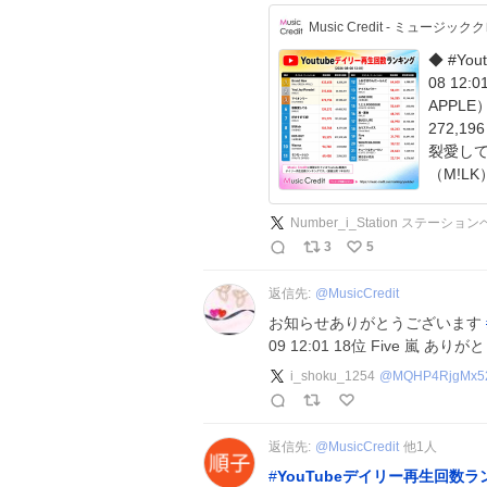
Music Credit - ミュージッ
◆ #Yo
08 12:0
APPLE） 
272,1
裂愛してる
（M!LK）
Number_i_Station ステーショ
3
5
返信先:
@
MusicCredit
お知らせありがとうございます
09 12:01 18位 Five 嵐 
i_shoku_1254
@
MQHP4RjgMx5
返信先:
@
MusicCredit
他
1
人
#
YouTubeデイリー再生回数