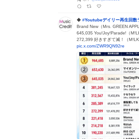
◆
#
Youtubeデイリー再生回
Brand New（Mrs. GREEN AP
645,035 You!Joy!Parade!
272,399 好きすぎて滅！（M!LK） 
pic.x.com/ZWR9QN92re