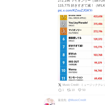
272,196 マイオンリー（SixTO
115,775 好きすぎて滅！（M!LK） 
pic.x.com/KZouZJGKYr
Music Credit - ミュージックク
1
10
50
返信先:
@
MusicCredit