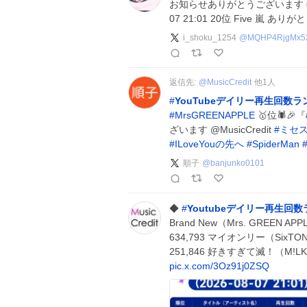
お知らせありがとうございます
07 21:01 20位 Five 嵐 
i_shoku_1254
@
MQHP4RjgMx5
返信先:
@
MusicCredit
他
1
人
#
YouTubeデイリー再生回数
#
MrsGREENAPPLE
🥇位🕷️🎉『
ざいます
@MusicCredit
#
ミセ
#
ILoveYouの先へ
#
SpiderMan
順子
@
banjunko0101
◆
#
Youtubeデイリー再生回
Brand New（Mrs. GREEN APPLE
634,793 マイオンリー（SixTO
251,846 好きすぎて滅！（M!LK） 
pic.x.com/3Oz91j0ZSQ