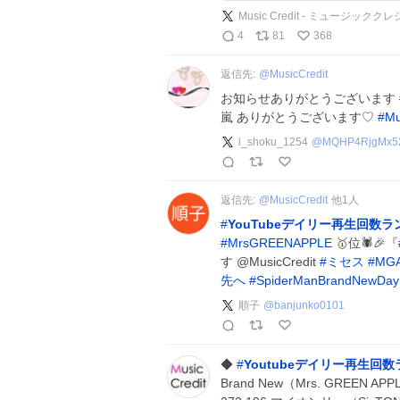
Music Credit - ミュージックク
4
81
368
返信先:
@
MusicCredit
お知らせありがとうございます
嵐 ありがとうございます♡
#
Mu
i_shoku_1254
@
MQHP4RjgMx5
返信先:
@
MusicCredit
他
1
人
#
YouTubeデイリー再生回数
#
MrsGREENAPPLE
🥇位🕷️🎉『
す
@MusicCredit
#
ミセス
#
MG
先へ
#
SpiderManBrandNewDay
順子
@
banjunko0101
◆
#
Youtubeデイリー再生回
Brand New（Mrs. GREEN APPLE