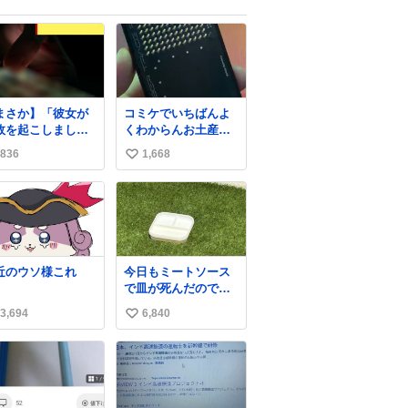
まさか】「彼女が
コミケでいちばんよ
故を起こしまし
くわからんお土産に
」 ひき逃げで逃走
なりたい！！！！
836
1,668
い
た男、AIの相談履
#C108
“ウソ発覚” 警察
い
男のスマホを押収
ね
て解析すると、出
数
する前に事故の詳
い状況やどう対応
ればいいかをAIに
近のウソ様これ
今日もミートソース
談していたことが
で皿が死んだので、
かった。しかし、
天日干しをしていま
Iの回答は「正直に
3,694
6,840
い
す🍝 ありがとう先人
察に話すように」
の知恵
い
った。
ね
数