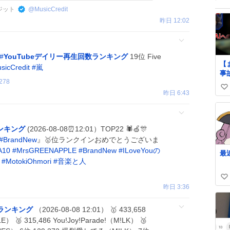
レジット
@
MusicCredit
昨日 12:02
#
YouTubeデイリー再生回数ランキング
19位 Five
【
sicCredit
#
嵐
事
278
た
い
し
昨日 6:43
歴で
い
が
ね
し
数
頭
ランキング
(2026-08-08⏰12:01）TOP22 🕷️🍏🎊
し
#
BrandNew
』🥇位ランクインおめでとうございま
す
A10
#
MrsGREENAPPLE
#
BrandNew
#
ILoveYouの
最
相
#
MotokiOhmori
#
音楽と人
わ
A
い
警
昨日 3:36
い
だ
ね
数ランキング
（2026-08-08 12:01） 🥇 433,658
数
） 🥈 315,486 You!Joy!Parade!（M!LK） 🥉