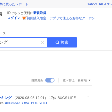
Yahoo! JAPAN
ヘ
実際に買ったレポート
IDでもっと便利に
新規取得
ログイン
初回購入限定、アプリで使えるお得なクーポン
ース
検索
キ
ー
ワ
ー
ド
を
消
自動更新
並べ替え：
新着順
す
ンキング
（2026-08-08 12:01） 17位 BUGS LIFE
385
#
Number_i
#
Ni_BUGSLIFE