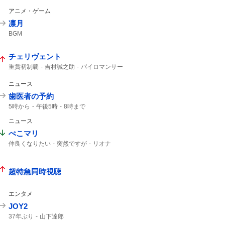
アニメ・ゲーム
凛月
BGM
チェリヴェント
重賞初制覇
吉村誠之助
パイロマンサー
コントレイル産駒
メルカントゥール
誠之助
ドンエレクトス
ファイアマン
ニュース
マクリール
テンカムテキ
コントレイル
歯医者の予約
タガノアバンドーネ
ヒシアムルーズ
5時から
午後5時
8時まで
海外帰り
レパードステークス2026
ニュース
ぺこマリ
仲良くなりたい
突然ですが
リオナ
超特急同時視聴
エンタメ
JOY2
37年ぶり
山下達郎