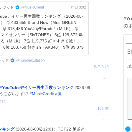
ククレジット
@MusicCredit
昨日 3:02
utubeデイリー再生回数ランキング （2026-08-
#Y
1） 🥇 433,658 Brand New（Mrs. GREEN
の
🥈 315,486 You!Joy!Parade!（M!LK） 🥉
96 マイオンリー（SixTONES） 6位 129,372 爆
（M!LK） 7位 115,775 好きすぎて滅！
 8位 103,768 好きish（AKB48） 9位 99,379
3
ンヘッド
@
number1station
ポ
昨日 3:49
#
YouTubeデイリー再生回数ランキング
2026-08-
ありがとうございます♡
#
MusicCredit
#
嵐
278
18分前
ランキング
(2026-08-09⏰12:01）TOP22 🕷️🍏🎉