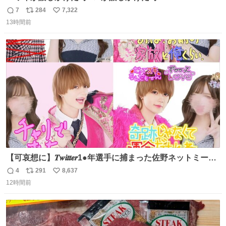
7
284
7,322
返
リ
い
13時間前
信
ポ
い
数
ス
ね
ト
数
数
【可哀想に】𝑻𝒘𝒊𝒕𝒕𝒆𝒓1●年選手に捕まった佐野ネットミーム
勇斗さんのコラボプリ
4
291
8,637
返
リ
い
12時間前
信
ポ
い
数
ス
ね
ト
数
数