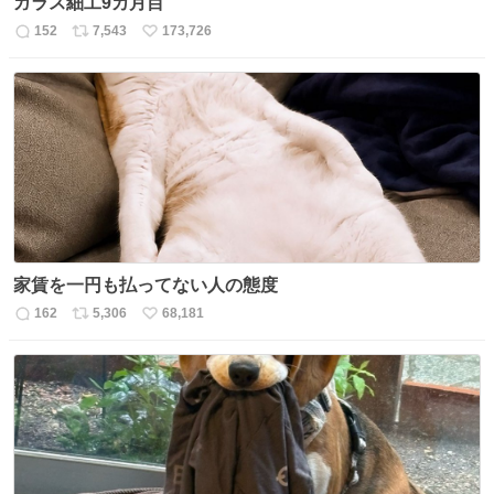
ガラス細工9カ月目
152
7,543
173,726
返
リ
い
信
ポ
い
数
ス
ね
ト
数
数
家賃を一円も払ってない人の態度
162
5,306
68,181
返
リ
い
信
ポ
い
数
ス
ね
ト
数
数