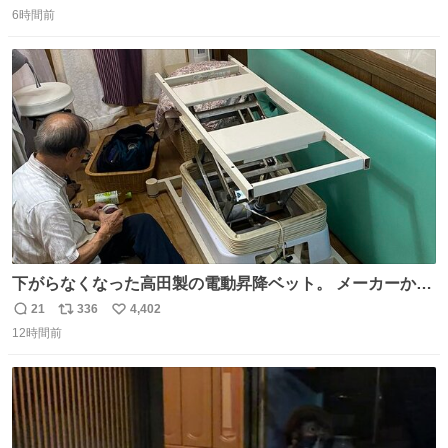
返
リ
い
6時間前
信
ポ
い
数
ス
ね
ト
数
数
下がらなくなった高田製の電動昇降ベット。 メーカーから
は、完全に見放されたんですが、 見事に85歳の父が治しま
21
336
4,402
返
リ
い
した。 うちの父は、トヨタカローラのボディをオート生産
12時間前
信
ポ
い
する、工業ロボットの製作者なんですが、 父が電動ベット
数
ス
ね
の配線をハンダで修理している横で、
ト
数
数