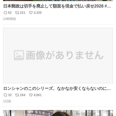
日本郵政は切手を廃止して額面を現金で払い戻せ2026 #日
本郵政 @JapanPostHD_PR
62
221
3,320
返
リ
い
14時間前
信
ポ
い
数
ス
ね
ト
数
数
ロンシャンのこのシリーズ、なかなか安くならないのにセ
ール価格になってる🖤✨レザーなのが反則級にかわいい。
32
164
4,061
返
リ
い
持ってるだけでコーデが格上げされる。
1日前
信
ポ
い
数
ス
ね
ト
数