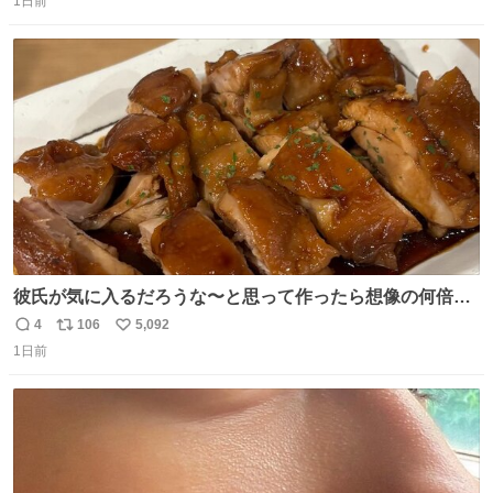
1日前
信
ポ
い
数
ス
ね
ト
数
数
彼氏が気に入るだろうな〜と思って作ったら想像の何倍も
美味しい美味しい言ってくれて嬉しい
4
106
5,092
返
リ
い
1日前
信
ポ
い
数
ス
ね
ト
数
数