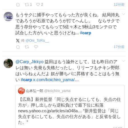
1
2
12分前
もうサクに捕手やってもらった方が良くね。 結局持丸
であろうが石原であろうが打てへんし。 ならサクで
思う存分やってもらって5佐々木と9秋山3モンテロで
試合した方がいいと思うけどね...
#
carp
稀
@
Oni_ToRa__
17分前
@Carp_Jikkyo
益田はもう論外として、辻も昨日のア
レは無い 先発も失格だったし、リリーフもチキン野郎
はいらねぇんだよ 奴が勝ちパに昇格することはもう無
い
#
carp
x.com/koichiro_yama/…
山本弘一郎
@koichiro_yama
【広島】新井監督「同じ失点するにしても、失点の仕
方が」押し出しから逆転負けで最下位に転落
news.yahoo.co.jp/articles/a048a… “新井監督は「同じ
失点するにしても、失点の仕方がある」と反省を促し
た。”