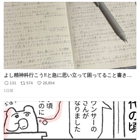
ト
数
数
よし精神科行こう‼️と急に思い立って困ってること書き出
してたらペン止まらなくなってすごい勢いで埋まってワロ
131
574
26,954
返
リ
い
タ
1日前
信
ポ
い
数
ス
ね
ト
数
数