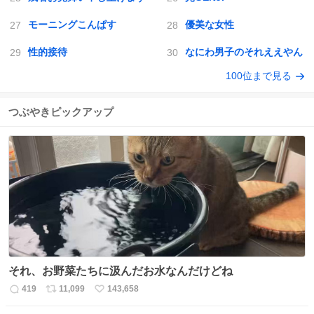
モーニングこんぱす
優美な女性
性的接待
なにわ男子のそれええやん
100位まで見る
つぶやきピックアップ
それ、お野菜たちに汲んだお水なんだけどね
419
11,099
143,658
返
リ
い
信
ポ
い