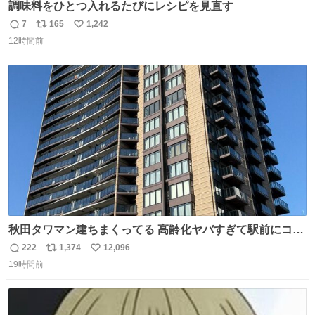
調味料をひとつ入れるたびにレシピを見直す
7
165
1,242
返
リ
い
12時間前
信
ポ
い
数
ス
ね
ト
数
数
秋田タワマン建ちまくってる 高齢化ヤバすぎて駅前にコン
パクトシティつくって高齢者を住ませる考えらしい 病院も
222
1,374
12,096
返
リ
い
全部駅前にある
19時間前
信
ポ
い
数
ス
ね
ト
数
数