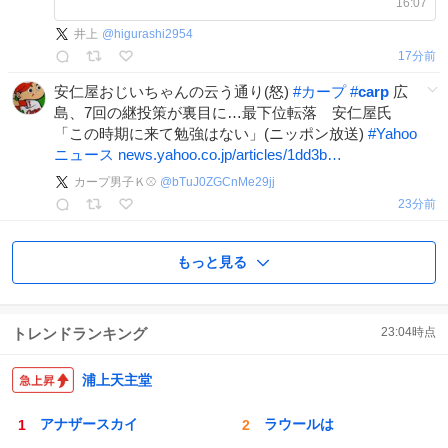
16:07
井上
@
higurashi2954
17分前
安仁屋おじいちゃんの云う通り(怒)
#
カープ
#
carp
広
島、7回の継投策が裏目に…最下位転落 安仁屋氏
「この時期に来て勉強はない」(ニッポン放送)
#
Yahoo
ニュース
news.yahoo.co.jp/articles/1dd3b…
カープ男子Ｋ⚾
@
bTuJ0ZGCnMe29jj
23分前
もっと見る
トレンドランキング
23:04
時点
浦上天主堂
アナザースカイ
ラウールは