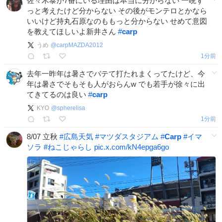
佐々木泰が7番にいる理由は本当に分からない 一晩ず
っと考えたけど分からない その後がモンテロとかなら
いいけど持丸石原なのももっと分からない せめて意図
を教えてほしいよ新井さん
#
carp
うめ
@
carpMAZDA2012
1分前
去年一昨年は暑さでバテて打たれまくってたけど、今
年は暑さでそもそも人がおらんw でも若手が徐々に出
てきてるのは良い
#
carp
KYO
@
spherelisa
1分前
8/07 立秋
#
広島天気
#
マツダスタジアム
#
Carp
#
イマ
ソラ
#
ねこじゃらし
pic.x.com/kN4epga6go