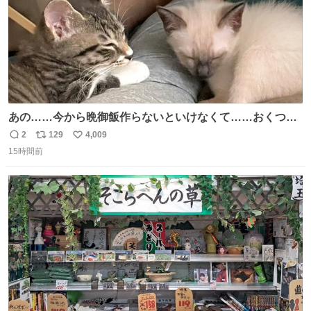
あの……今から晩御飯作らないといけなくて……おくつろ
ぎのところ申し訳ないのですが……あの………😥
2
129
4,009
返
リ
い
15時間前
信
ポ
い
数
ス
ね
ト
数
数