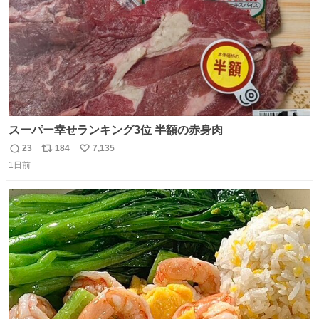
スーパー幸せランキング3位 半額の赤身肉
23
184
7,135
返
リ
い
1日前
信
ポ
い
数
ス
ね
ト
数
数