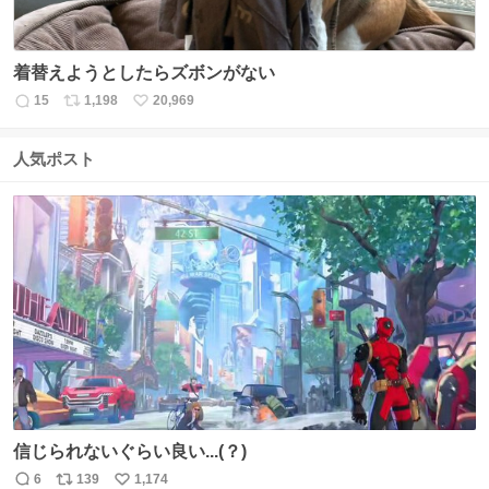
着替えようとしたらズボンがない
15
1,198
20,969
返
リ
い
信
ポ
い
数
ス
ね
人気ポスト
ト
数
数
信じられないぐらい良い...(？)
6
139
1,174