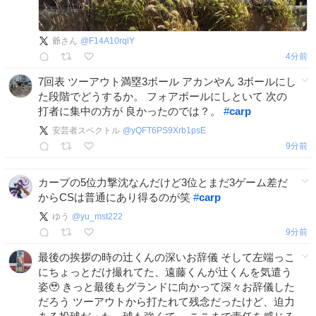
爺さん
@
F14A10rqlY
4分前
7回表 ツーアウト満塁3ボール アカンやん 3ボールにし
た段階でどうするか。 フォアボールにしといて 次の
打者に集中の方が 良かったのでは？。
#
carp
安芸者スペクトル
@
yQFT6PS9Xrb1psE
9分前
カープの5位力撃沈なんだけど3位とまだ3ゲーム差だ
からCSは普通にあり得るのが笑
#
carp
ゆう
@
yu_mst222
10分前
最後の挨拶の時の辻くんの深いお辞儀 そして左端っこ
にちょっとだけ撮れてた、遠藤くんが辻くんを気遣う
姿🥹 きっと最後もグランドに向かって深々お辞儀した
だろう ツーアウトから打たれて残念だったけど、迫力