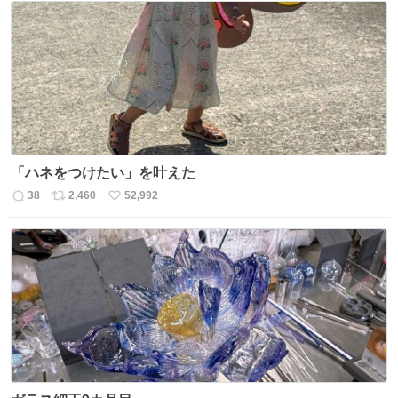
数
ス
ね
ト
数
数
「ハネをつけたい」を叶えた
38
2,460
52,992
返
リ
い
信
ポ
い
数
ス
ね
ト
数
数