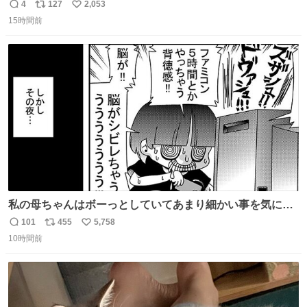
ていくw
4
127
2,053
返
リ
い
15時間前
信
ポ
い
数
ス
ね
ト
数
数
私の母ちゃんはボーっとしていてあまり細かい事を気にし
ません。優秀な人の多い現代の価値観から見ると、あまり
101
455
5,758
返
リ
い
優秀な母親ではないかもしれません。でも、だからこそ、
10時間前
信
ポ
い
私はそういう母親が大好きです。今も昔もすごくリラック
数
ス
ね
スします。「優秀」と「良い」は別なんですよね。 1/2
ト
数
数