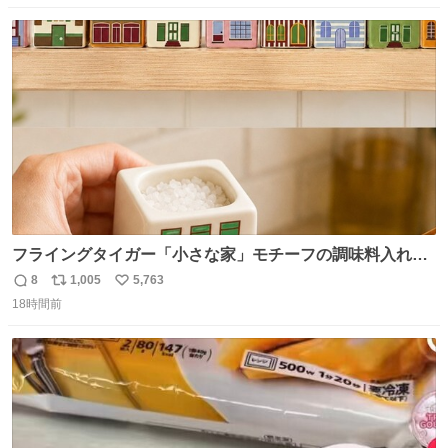
数
ス
ね
ト
数
数
フライングタイガー「小さな家」モチーフの調味料入れ、
並べれば“デンマークの街並み”に ピンク・グリーン・テラ
8
1,005
5,763
返
リ
い
コッタの全9種 - fashion-press.net/news/149552
18時間前
信
ポ
い
数
ス
ね
ト
数
数