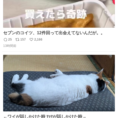
セブンのコイツ、12件回って出会えてないんだが。。
25
157
2,166
返
リ
い
13時間前
信
ポ
い
数
ス
ね
ト
数
数
←ワイが話しかけた時 ﾏｯﾏが話しかけた時→