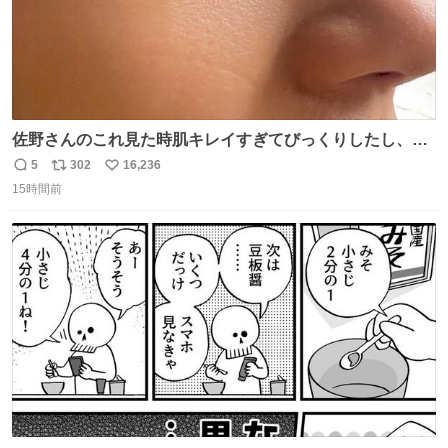
佐野さんのこれ見た時肌キレイすぎてびっくりしたし、や
はりアイドルって体型･肌管理すごすぎる
5
302
16,236
返
リ
い
15時間前
信
ポ
い
数
ス
ね
ト
数
数