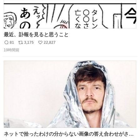
最近、訃報を見ると思うこと
81
3,175
22,827
返
リ
い
19時間前
信
ポ
い
数
ス
ね
ト
数
数
ネットで拾ったわけの分からない画像の答え合わせがされ