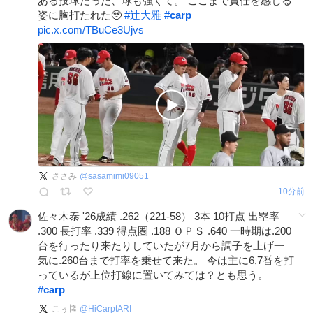
ある投球だった、球も強くて。 ここまで責任を感じる
姿に胸打たれた🥹
#
辻大雅
#
carp
pic.x.com/TBuCe3Ujvs
ささみ
@
sasamimi09051
10分前
佐々木泰 '26成績 .262（221-58） 3本 10打点 出塁率
.300 長打率 .339 得点圏 .188 ＯＰＳ .640 一時期は.200
台を行ったり来たりしていたが7月から調子を上げ一
気に.260台まで打率を乗せて来た。 今は主に6,7番を打
っているが上位打線に置いてみては？とも思う。
#
carp
こぅ🎏
@
HiCarptARI