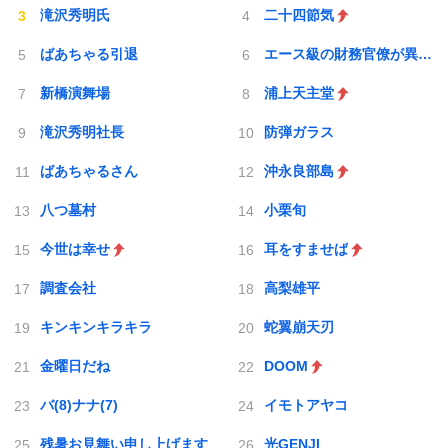
滝沢秀明氏
二十四節気
ばあちゃる引退
エース級の財務官僚が異例転出へ
新橋演舞場
浦上天主堂
滝沢秀明社長
防弾ガラス
ばあちゃるさん
沖永良部島
八つ墓村
小栗旬
今世は幸せ
耳をすませば
調査会社
高梨雄平
キンキンキラキラ
蛇翼崩天刃
金曜日だね
DOOM
バ(8)ナナ(7)
イモトアヤコ
残暑お見舞い申し上げます
光GENJI