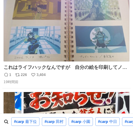
ト
数
数
これはライフハックなんですが 自分の絵を印刷してノー
トに貼って日付とキャプションを一言添えると 結構健康に
1
226
3,404
返
リ
い
いいです。
19時間前
信
ポ
い
数
ス
ね
ト
数
数
#carp
最下位
#carp
田村
#carp
小園
#carp
中日
#car