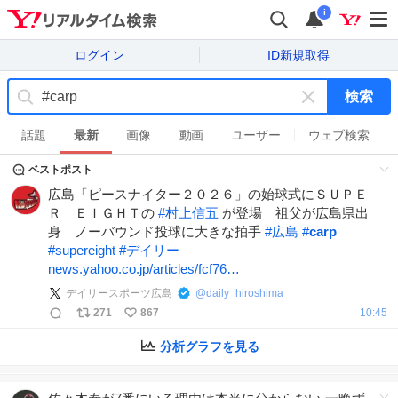
i
ログイン
ID新規取得
検索
キ
ー
話題
最新
画像
動画
ユーザー
ウェブ検索
ワ
ベストポスト
ー
ド
広島「ピースナイター２０２６」の始球式にＳＵＰＥ
を
Ｒ ＥＩＧＨＴの
#
村上信五
が登場 祖父が広島県出
消
身 ノーバウンド投球に大きな拍手
#
広島
#
carp
す
#
supereight
#
デイリー
news.yahoo.co.jp/articles/fcf76…
デイリースポーツ広島
@
daily_hiroshima
271
867
10:45
分析グラフを見る