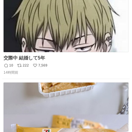
交際中 結婚して5年
10
222
7,569
返
リ
い
14時間前
信
ポ
い
数
ス
ね
ト
数
数