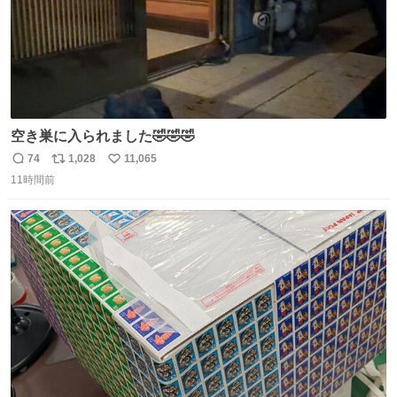
空き巣に入られました🤣🤣🤣
74
1,028
11,065
返
リ
い
11時間前
信
ポ
い
数
ス
ね
ト
数
数