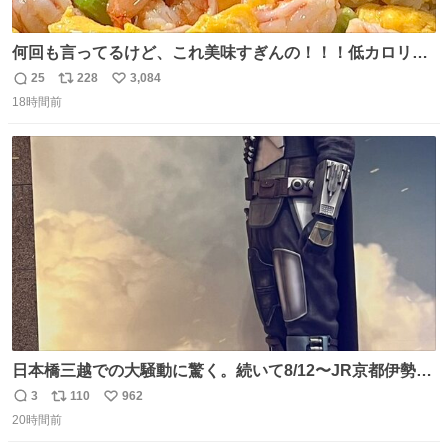
何回も言ってるけど、これ美味すぎんの！！！低カロリー
で満足感エグいから一生食べてる😭
25
228
3,084
返
リ
い
18時間前
信
ポ
い
数
ス
ね
ト
数
数
日本橋三越での大騒動に驚く。続いて8/12〜JR京都伊勢丹
でPOP UP STOREがオープンするとのこと…皆さんお怪
3
110
962
返
リ
い
我なくお買い物を🙏 写真は2026/5/21 ロードショーの前日
20時間前
信
ポ
い
。だーれも写真撮ってなかったんだけどなぁ😵‍💫
数
ス
ね