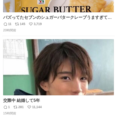
バズってたセブンのシュガーバタークレープうますぎて
7NOWで買い溜め🛒💭
11
145
3,719
返
リ
い
20時間前
信
ポ
い
数
ス
ね
ト
数
数
交際中 結婚して5年
1
281
11,144
返
リ
い
15時間前
信
ポ
い