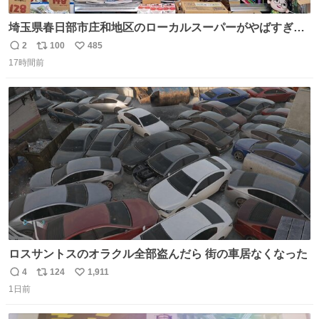
埼玉県春日部市庄和地区のローカルスーパーがやばすぎ
る。どこまで売り物でどこから私物か不明なごちゃごちゃ
2
100
485
返
リ
い
の店内には埼玉自虐習字がずらり。日替わり謎汁の試食や
17時間前
信
ポ
い
そこらへんの草使用の埼玉県民限定弁当、コアラのマーチ
数
ス
ね
どわあ～な謎パンなどなんでもあり。クレヨンしんちゃん
ト
数
数
を生んだ町、強すぎる。
ロスサントスのオラクル全部盗んだら 街の車居なくなった
4
124
1,911
返
リ
い
1日前
信
ポ
い
数
ス
ね