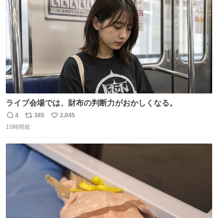
数
ライブ会場では、財布の判断力がおかしくなる。
4
385
2,045
返
リ
い
10時間前
信
ポ
い
数
ス
ね
ト
数
数