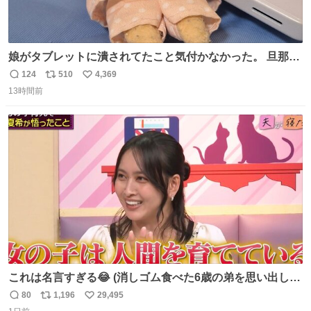
娘がタブレットに潰されてたこと気付かなかった。 旦那だ
けは娘の波長を感じ取れるから声出せずともSOSが伝わっ
124
510
4,369
返
リ
い
たらしい。 急いで旦那が救出して、泣きじゃくる娘に自分
13時間前
信
ポ
い
も謝って抱きしめようとしたら、ビンタされてしまった。
数
ス
ね
3回ほど。 小さい手だけど、地味に痛い。 その後、娘は旦
ト
数
数
那に泣きついてた。
これは名言すぎる😂 (消しゴム食べた6歳の弟を思い出しな
がら)
80
1,196
29,495
返
リ
い