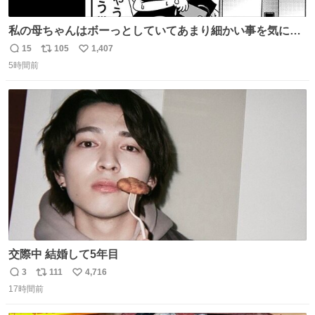
私の母ちゃんはボーっとしていてあまり細かい事を気にし
ません。優秀な人の多い現代の価値観から見ると、あまり
15
105
1,407
返
リ
い
優秀な母親ではないかもしれません。でも、だからこそ、
5時間前
信
ポ
い
私はそういう母親が大好きです。今も昔もすごくリラック
数
ス
ね
スします。「優秀」と「良い」は別なんですよね。 1/2
ト
数
数
交際中 結婚して5年目
3
111
4,716
返
リ
い
17時間前
信
ポ
い
数
ス
ね