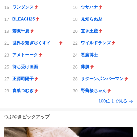
ワンダンス
ウサハナ
BLEACH25
見知らぬ糸
若槻千夏
置き土産
世界を繋ぎ尽くすインターネット巫女
ワイルドランズ
アメトーーク
悪魔博士
待ち受け画面
薄肌
正源司陽子
サターンボンバーマン
青葉つむぎ
野薔薇ちゃん
100位まで見る
つぶやきピックアップ