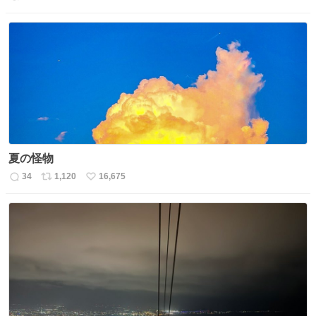
返
リ
い
信
ポ
い
数
ス
ね
ト
数
数
夏の怪物
34
1,120
16,675
返
リ
い
信
ポ
い
数
ス
ね
ト
数
数