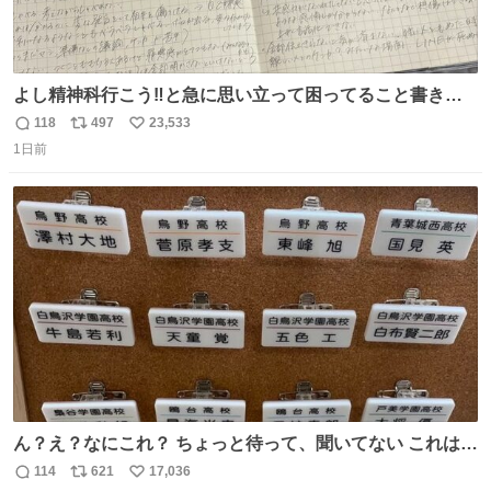
よし精神科行こう‼️と急に思い立って困ってること書き出
してたらペン止まらなくなってすごい勢いで埋まってワロ
118
497
23,533
返
リ
い
タ
1日前
信
ポ
い
数
ス
ね
ト
数
数
ん？え？なにこれ？ ちょっと待って、聞いてない これは販
売されているのもですか？
114
621
17,036
返
リ
い