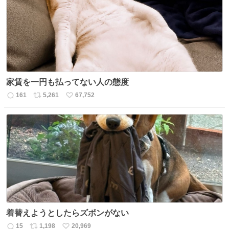
家賃を一円も払ってない人の態度
161
5,261
67,752
返
リ
い
信
ポ
い
数
ス
ね
ト
数
数
着替えようとしたらズボンがない
15
1,198
20,969