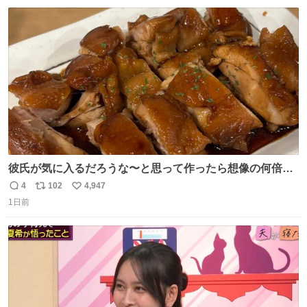
数
ス
ね
ト
数
数
彼氏が気に入るだろうな〜と思って作ったら想像の何倍も
美味しい美味しい言ってくれて嬉しい
4
102
4,947
返
リ
い
1日前
信
ポ
い
数
ス
ね
ト
数
数