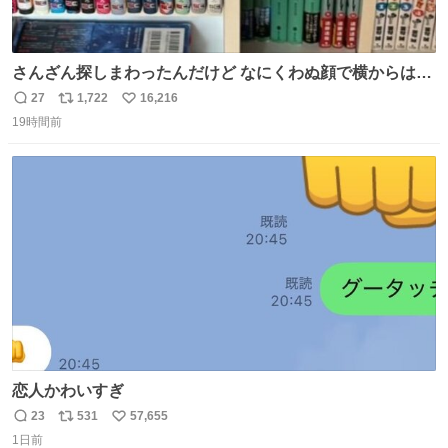
さんざん探しまわったんだけど なにくわぬ顔で横からはえ
てた
27
1,722
16,216
返
リ
い
19時間前
信
ポ
い
数
ス
ね
ト
数
数
恋人かわいすぎ
23
531
57,655
返
リ
い
1日前
信
ポ
い