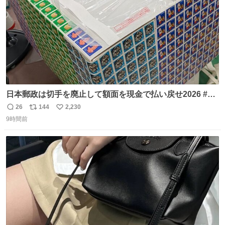
日本郵政は切手を廃止して額面を現金で払い戻せ2026 #日
本郵政 @JapanPostHD_PR
26
144
2,230
返
リ
い
9時間前
信
ポ
い
数
ス
ね
ト
数
数