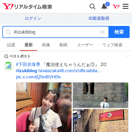
i
ログイン
ID新規取得
検索
キ
ー
話題
最新
画像
動画
ユーザー
ウェブ検索
ワ
ベストポスト
ー
ド
#
下田衣珠季
『魔法使えちゃうんだぁ😏』 2/2
を
#
izukiblog
hinatazaka46.com/s/official/dia…
消
pic.x.com/jQNnBVHt9s
す