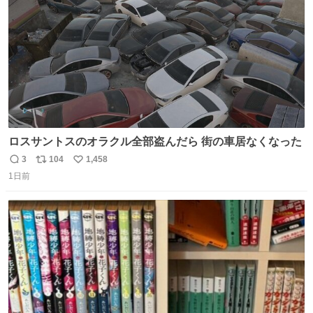
数
ロスサントスのオラクル全部盗んだら 街の車居なくなった
3
104
1,458
返
リ
い
1日前
信
ポ
い
数
ス
ね
ト
数
数