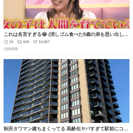
これは名言すぎる😂 (消しゴム食べた6歳の弟を思い出しな
がら)
19
448
10,667
返
リ
い
19時間前
信
ポ
い
数
ス
ね
ト
数
数
秋田タワマン建ちまくってる 高齢化ヤバすぎて駅前にコン