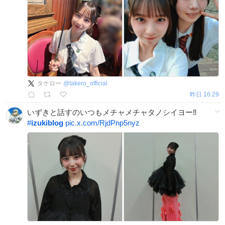
タケロー
@
takero_official
昨日 16:29
いずきと話すのいつもメチャメチャタノシイヨー‼️
#
izukiblog
pic.x.com/RjdPnp5nyz