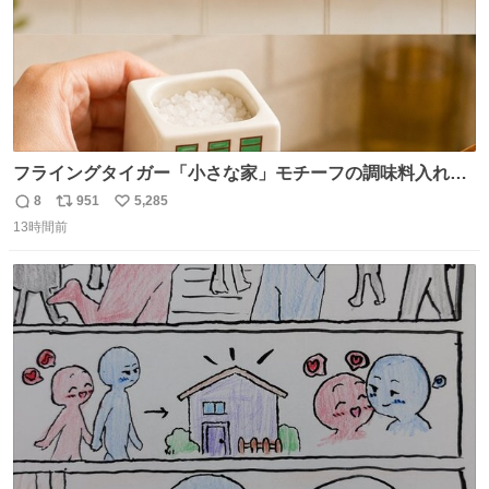
フライングタイガー「小さな家」モチーフの調味料入れ、
並べれば“デンマークの街並み”に ピンク・グリーン・テラ
8
951
5,285
返
リ
い
コッタの全9種 - fashion-press.net/news/149552
13時間前
信
ポ
い
数
ス
ね
ト
数
数