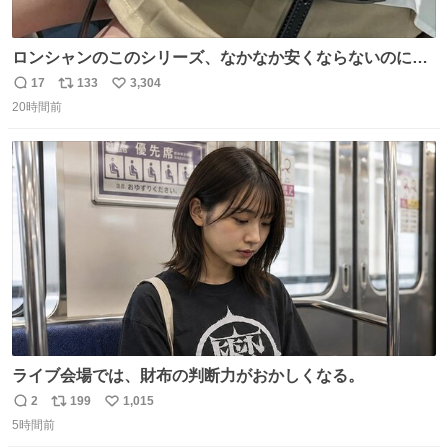
ロンシャンのこのシリーズ、なかなか安くならないのにセ
ール価格になってる🖤✨レザーなのが反則級にかわいい。
17
133
3,304
返
リ
い
持ってるだけでコーデが格上げされる。
20時間前
信
ポ
い
数
ス
ね
ト
数
数
ライブ会場では、財布の判断力がおかしくなる。
2
199
1,015
返
リ
い
5時間前
信
ポ
い