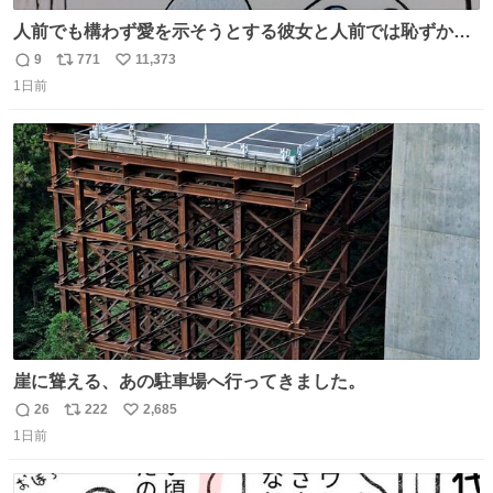
人前でも構わず愛を示そうとする彼女と人前では恥ずかし
いけど彼女を死ぬほど愛している彼氏 同士いませんか✋️
9
771
11,373
返
リ
い
1日前
信
ポ
い
数
ス
ね
ト
数
数
崖に聳える、あの駐車場へ行ってきました。
26
222
2,685
返
リ
い
1日前
信
ポ
い
数
ス
ね
ト
数