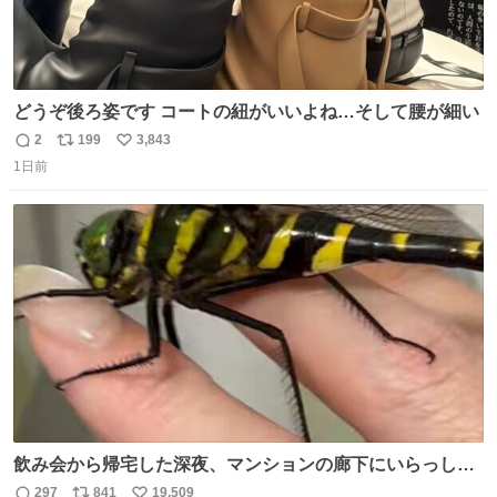
どうぞ後ろ姿です コートの紐がいいよね…そして腰が細い
2
199
3,843
返
リ
い
1日前
信
ポ
い
数
ス
ね
ト
数
数
飲み会から帰宅した深夜、マンションの廊下にいらっしゃ
ったオニヤンマ様 まさかこんな都会でお会いできるなんて
297
841
19,509