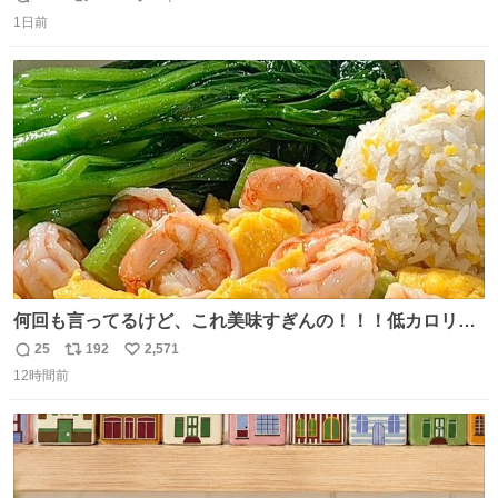
返
リ
い
思っておらず大興奮しております かっこよすぎる 指を差し
1日前
信
ポ
い
伸べると乗ってきてくれたのでひとまず一緒に帰宅しまし
数
ス
ね
たが、飛ばないということは弱っていらっしゃるのでしょ
ト
数
数
うか…素敵すぎる
何回も言ってるけど、これ美味すぎんの！！！低カロリー
で満足感エグいから一生食べてる😭
25
192
2,571
返
リ
い
12時間前
信
ポ
い
数
ス
ね
ト
数
数