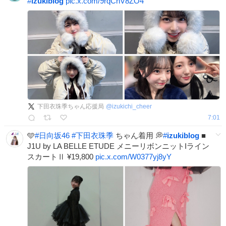
#
izukiblog
pic.x.com/9rqCnV8ZO4
下田衣珠季ちゃん応援局
@
izukichi_cheer
7:01
🩵
#
日向坂46
#
下田衣珠季
ちゃん着用 💭
#
izukiblog
■
J1U by LA BELLE ETUDE メニーリボンニットIライン
スカートⅡ ¥19,800
pic.x.com/W0377yj8yY