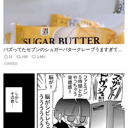
バズってたセブンのシュガーバタークレープうますぎて
7NOWで買い溜め🛒💭
11
100
2,981
返
リ
い
15時間前
信
ポ
い
数
ス
ね
ト
数
数