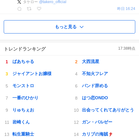
タケロー
@
takero_official
昨日 16:24
もっと見る
トレンドランキング
17:38
時点
ばあちゃる
大西流星
ジャイアントお嬢様
不知火フレア
モンストロ
バンド辞める
一番のひかり
はつ恋ONDO
りゅちぇお
出会ってくれてありがとう
岩崎くん
ガン・バルゼー
転生重騎士
カリブの海賊