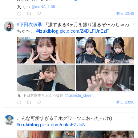
なつ
@
moNA_I_39
昨日 23:48
#
下田衣珠季
『濃すぎる3ヶ月を振り返るぞ〜わちゃわ
ちゃ〜』
#
izukiblog
pic.x.com/Z4DLFUnEzF
下田衣珠季ちゃん応援局
@
izukichi_cheer
昨日 23:00
こんな可愛すぎる子ホグワーツにおったっけ()
#
izukiblog
pic.x.com/ouksFZlJaN