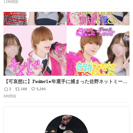
12時間前
信
ポ
い
数
ス
ね
ト
数
数
【可哀想に】𝑻𝒘𝒊𝒕𝒕𝒆𝒓1●年選手に捕まった佐野ネットミーム
勇斗さんのコラボプリ
2
188
5,294
返
リ
い
6時間前
信
ポ
い
数
ス
ね
ト
数
数