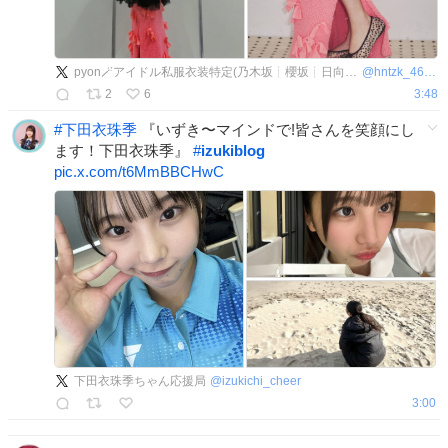
pyon🪄︎︎アイドル私服衣装特定(乃木坂┊︎櫻坂┊︎日向坂 etc)
@
hntzk_46pyo
2
6
3:48
#
下田衣珠季
『いずき〜マインドで!皆さんを笑顔にし
ます！下田衣珠季』
#
izukiblog
pic.x.com/t6MmBBCHwC
下田衣珠季ちゃん応援局
@
izukichi_cheer
3:00