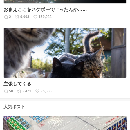
おまえここをスケボーで上ったんか……
2
9,003
169,088
返
リ
い
信
ポ
い
数
ス
ね
ト
数
数
主張してくる
50
2,421
25,586
返
リ
い
信
ポ
い
数
ス
ね
人気ポスト
ト
数
数