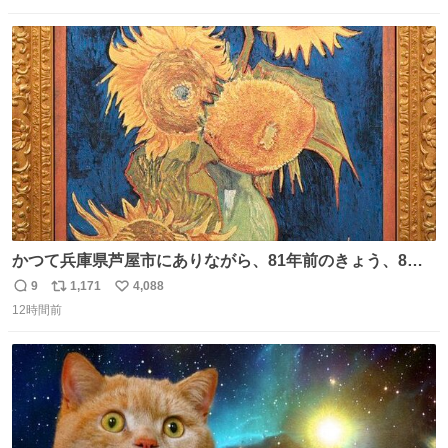
数
ス
ね
ト
数
数
かつて兵庫県芦屋市にありながら、81年前のきょう、8月6
日の阪神大空襲の折に残念ながら焼失した、 #ゴッホ の幻
9
1,171
4,088
返
リ
い
の「 #ヒマワリ 」。 当館は、東京都にある武者小路実篤記
12時間前
信
ポ
い
念館にご協力いただき、当時発行されたカラー印刷画集よ
数
ス
ね
り陶板で原寸大に再現し、2014年より展示しています。 #
ト
数
数
大塚国際美術館