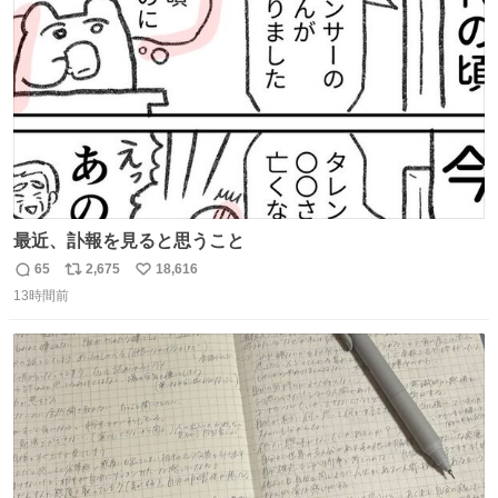
数
最近、訃報を見ると思うこと
65
2,675
18,616
返
リ
い
13時間前
信
ポ
い
数
ス
ね
ト
数
数