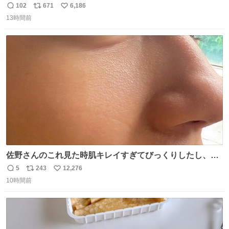
パクトシティつくって高齢者を住ませる考えらしい 病院も
102
671
6,186
返
リ
い
全部駅前にある
13時間前
信
ポ
い
数
ス
ね
ト
数
数
佐野さんのこれ見た時肌キレイすぎてびっくりしたし、や
はりアイドルって体型･肌管理すごすぎる
5
243
12,276
返
リ
い
10時間前
信
ポ
い
数
ス
ね
ト
数
数