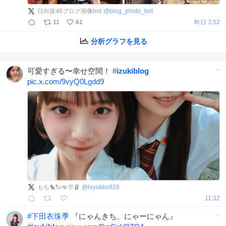
日向坂46ブログ画像bot
@
blog_photo_bot
11
61
昨日 3:52
分析グラフを見る
可愛すぎる〜幸せ空間！
#
izukiblog
pic.x.com/9vyQ0Lgdd9
もち🐤🐑🪭🐰🩰
@
hiyokko928
11:32
#
下田衣珠季
『にゃんきち、にゃーにゃん』