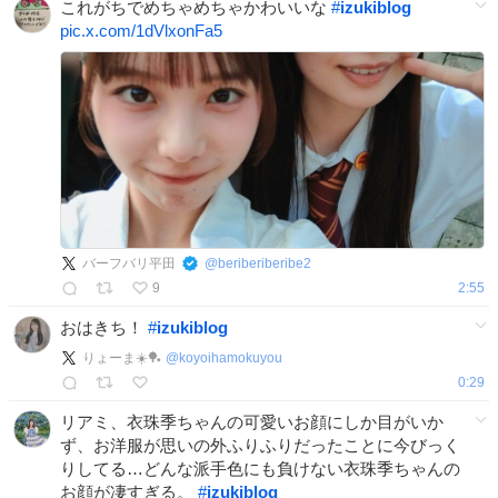
これがちでめちゃめちゃかわいいな
#
izukiblog
pic.x.com/1dVlxonFa5
バーフバリ平田
@
beriberiberibe2
9
2:55
おはきち！
#
izukiblog
りょーま☀️🏓
@
koyoihamokuyou
0:29
リアミ、衣珠季ちゃんの可愛いお顔にしか目がいか
ず、お洋服が思いの外ふりふりだったことに今びっく
りしてる…どんな派手色にも負けない衣珠季ちゃんの
お顔が凄すぎる。
#
izukiblog