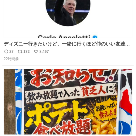
ディズニー行きたいけど、一緒に行くほど仲のいい友達が
居ない… ほんでこれ
27
172
8,497
返
リ
い
22時間前
信
ポ
い
数
ス
ね
ト
数
数