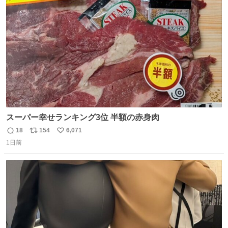
ト
数
数
スーパー幸せランキング3位 半額の赤身肉
18
154
6,071
返
リ
い
1日前
信
ポ
い
数
ス
ね
ト
数
数