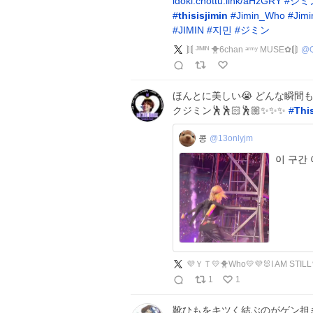
idoki.chottu.link/aHzGRY
#
ジミ
#
thisisjimin
#
Jimin_Who
#
Jim
#
JIMIN
#
지민
#
ジミン
⟭⟬ ᴶᴵᴹᴵᴺ 🐥6chan ᵃʳᵐʸ MUSE︎✿⟬⟭
@
ほんとに美しい😭 どんな瞬
クジミン🕺🕺🏻🕺🏼✨️✨️✨️
#
Thi
콩
@13onlyjm
이 구간
💜ＹＴ💛🐥Who💛💜🐰I AM STILL
1
1
靴ひもをキツく結ぶのがゲン担ぎ