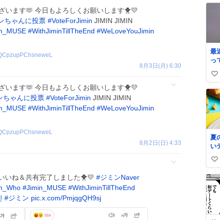
とうございます🫶 今日もよろしくお願いします🐥💛
ンちゃんに投票
#
VoteForJimin
JIMIN JIMIN
in_MUSE
#
WithJiminTillTheEnd
#
WeLoveYouJimin
最
QCpzupPChsneweL
っ
8月3日(月) 6:30
石
い
ん
の
とうございます🫶 今日もよろしくお願いします🐥💛
い
ンちゃんに投票
#
VoteForJimin
JIMIN JIMIN
ね
in_MUSE
#
WithJiminTillTheEnd
#
WeLoveYouJimin
数
QCpzupPChsneweL
夏
8月2日(日) 4:33
い
☀
い
し
登
い
件🍀 いいね＆共有完了しました🐥💛
#
ジミンNaver
ち
ね
in_Who
#
Jimin_MUSE
#
WithJiminTillTheEnd
楽
数
민
#
ジミン
pic.x.com/PmjqgQH9sj

ー
ド