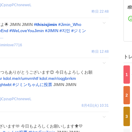
QCpzupPChsneweL
感
昨日 22:48
 JIMIN JIMIN
#
thisisjimin
#
Jimin_Who
heEnd
#
WeLoveYouJimin
#
JIMIN
#
지민
#
ジミン
c…
jiminlove7716
昨日 12:48
ト
* :ﾟ いつもありがとうございます😊 今日もよろしくお願
1
sr
kdol.me/r/umvrnhtf
kdol.me/r/oqgbrrkm
jqhtwbt
#
ジミンちゃんに投票
JIMIN JIMIN
2
QCpzupPChsneweL
8月4日(火) 10:31
3
とうございます🫶 今日もよろしくお願いします🐥💛