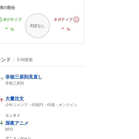
情の割合
ポジティブ
ネガティブ
-
-
判定なし
%
%
レンド
5:04
更新
非核三原則見直し
非核三原則
大量注文
少年ジャンプ
43億円
43億
オンライン
ジャンプ
ジャンプ+
エンタメ
深夜アニメ
BPO
アニメ・ゲーム