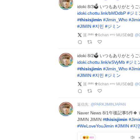
idoki 8/3🗳 いつもありが
idoki.chottu.link/bMDdbP
#
ジミ
#
thisisjimin
#
Jimin_Who
#
Jim
#
JIMIN
#
지민
#
ジミン
⟭⟬ ᴶᴵᴹᴵᴺ 🐥6chan ᵃʳᵐʸ MUSE︎✿⟬⟭
@
idoki 8/2🗳 いつもありが
idoki.chottu.link/eSVyMb
#
ジミ
#
thisisjimin
#
Jimin_Who
#
Jim
#
JIMIN
#
지민
#
ジミン
⟭⟬ ᴶᴵᴹᴵᴺ 🐥6chan ᵃʳᵐʸ MUSE︎✿⟬⟭
@
返信先:
@
PARKJIMINJAPAN
Naver News 8/1午後記事5
JIMIN JIMIN
#
thisisjimin
#
Jim
#
WeLoveYouJimin
#
JIMIN
#
지