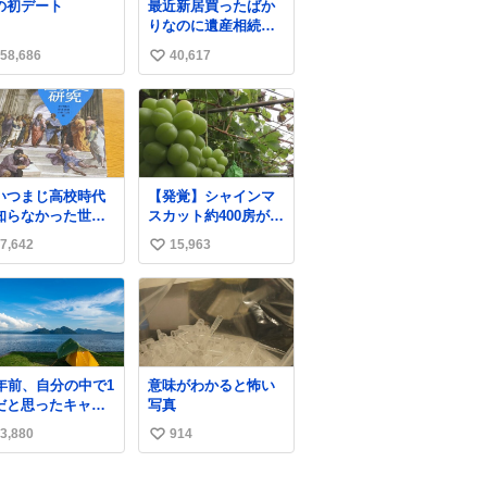
の初デート
最近新居買ったばか
、中はしっとり。
りなのに遺産相続で
ャラメルのビター
家もらっちゃった長
味わいに包まれた
58,686
40,617
い
男
ドーナツ🍩 🖤→
い
ね
数
いつまじ高校時代
【発覚】シャインマ
知らなかった世界
スカット約400房が果
が溢れすぎてて
樹園から盗まれる 栃
7,642
15,963
い
𝑮 𝑳𝑶𝑽𝑬＿＿
木・佐野市
news.livedoor.com/
い
article/detail… 被害
ね
に遭った果樹園には
数
防犯カメラなどはな
く、シャインマスカ
ットが盗まれた木に
0年前、自分の中で1
意味がわかると怖い
は刃物などで切られ
だと思ったキャン
写真
た跡が。市内で今年
場は今はもうない
に入って同様の被害
3,880
914
い
は確認されておら
い
ず、警察はパトロー