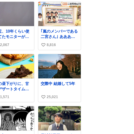
近、10年くらい使
｢嵐のメンバーである
てたモニターが流
二宮さん｣ ああああ
に焼き付き始めた
ああ泣いた、、
2,067
8,816
い
ですけど、あ
……
い
ね
数
の昼下がりに、甘
交際中 結婚して5年
デザートタイムを
️ サクサク食感が楽
1,571
25,021
い
めるデザート2品が
場しています✨ ど
い
らの”サクッ”から
ね
しみたいですか😊
数
→ #キャラメルオ
ルドファッション
ーナツ 外はさっく