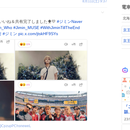
ね
8月1日(土) 9:37
数
電
北海
件🍀 いいね＆共有完了しました🐥💛
#
ジミンNaver
in_Who
#
Jimin_MUSE
#
WithJiminTillTheEnd
京
민
#
ジミン
pic.x.com/jtskHF9SYs
京
「
話
炸
23
画
QCpzupPChsneweL