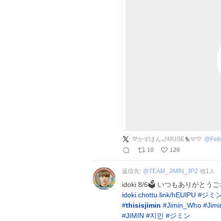
💜かずぽん🌙MUSE🐤🩵💛
@
Feb
10
126
返信先:
@
TEAM_JIMIN_JP2
他
1
人
idoki 8/6🗳 いつもありが
idoki.chottu.link/hEUlPU
#
ジミ
#
thisisjimin
#
Jimin_Who
#
Jim
#
JIMIN
#
지민
#
ジミン