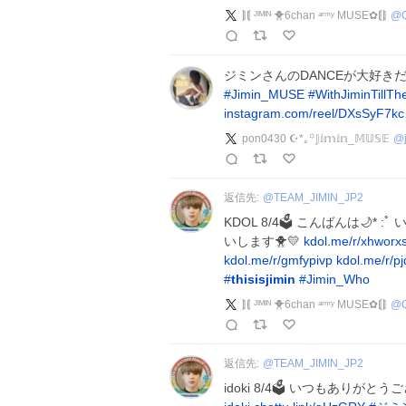
⟭⟬ ᴶᴵᴹᴵᴺ 🐥6chan ᵃʳᵐʸ MUSE︎✿⟬⟭
@
ジミンさんのDANCEが大好きだよ🌟
#
Jimin_MUSE
#
WithJiminTillT
instagram.com/reel/DXsSyF7k
pon0430 ☪︎*｡꙳𝕁𝕚𝕞𝕚𝕟_𝕄𝕌𝕊𝔼
@
返信先:
@
TEAM_JIMIN_JP2
KDOL 8/4🗳 こんばんは🌙
いします🐥💛
kdol.me/r/xhworx
kdol.me/r/gmfypivp
kdol.me/r/p
#
thisisjimin
#
Jimin_Who
⟭⟬ ᴶᴵᴹᴵᴺ 🐥6chan ᵃʳᵐʸ MUSE︎✿⟬⟭
@
返信先:
@
TEAM_JIMIN_JP2
idoki 8/4🗳 いつもありが