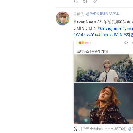
返信先:
@
PARKJIMINJAPAN
Naver News 8/1午前記事6
JIMIN JIMIN
#
thisisjimin
#
Jim
#
WeLoveYouJimin
#
JIMIN
#
지
⟭⟬ ᴶᴵᴹᴵᴺ 🐥6chan ᵃʳᵐʸ MUSE︎✿⟬⟭
@