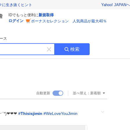
Yahoo! JAPAN
ヘ
トクに生き抜くヒント
IDでもっと便利に
新規取得
ログイン
ボーナスセレクション 人気商品が最大40％
ース
検索
キ
ー
ワ
ー
ド
を
消
自動更新
並べ替え：
新着順
す
`*)❤︎❤︎❤︎
#
Thisisjimin
#
WeLoveYouJimin