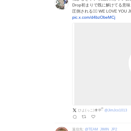
Drop初まりで既に解けてる意味
圧倒される❤️‍🔥 WE LOVE YOU J
pic.x.com/d4bzObeMCj
ひよ(っこ)🐥💬ྀིྀི
@
JimJco1013
返信先:
@
TEAM_JIMIN_JP2