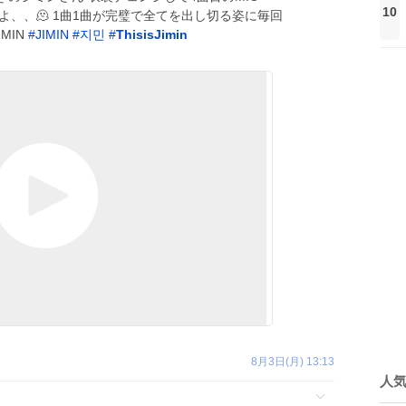
10
よ、、🫠 1曲1曲が完璧で全てを出し切る姿に毎回
IMIN
#
JIMIN
#
지민
#
ThisisJimin
8月3日(月) 13:13
人