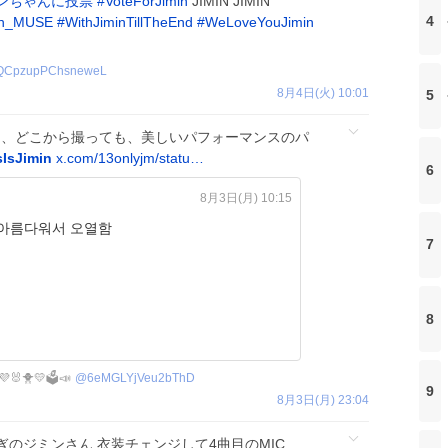
ンちゃんに投票
#
VoteForJimin
JIMIN JIMIN
4
in_MUSE
#
WithJiminTillTheEnd
#
WeLoveYouJimin
QCpzupPChsneweL
8月4日(火) 10:01
5
間も、どこから撮っても、美しいパフォーマンスのパ
sIsJimin
x.com/13onlyjm/statu…
6
8月3日(月) 10:15
 아름다워서 오열함
7
8
🐰🐥💛🗳️📣
@
6eMGLYjVeu2bThD
9
8月3日(月) 23:04
のジミンさん 衣装チェンジして4曲目のMIC