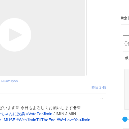
#th
0
ポ
09Kazupon
昨日 2:48
とうございます🫶 今日もよろしくお願いします🐥💛
ンちゃんに投票
#
VoteForJimin
JIMIN JIMIN
in_MUSE
#
WithJiminTillTheEnd
#
WeLoveYouJimin