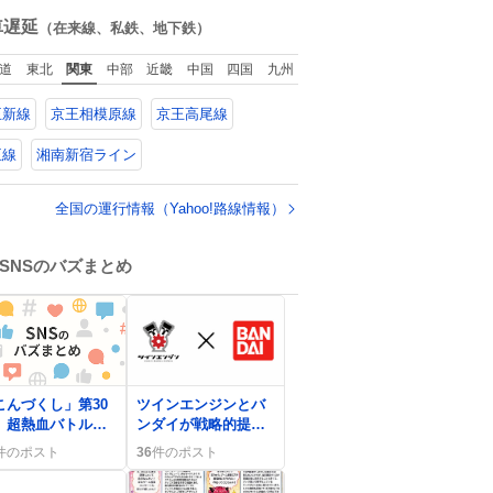
ルを強化する。
ね
数
車遅延
（在来線、私鉄、地下鉄）
道
東北
関東
中部
近畿
中国
四国
九州
王新線
京王相模原線
京王高尾線
王線
湘南新宿ライン
全国の運行情報（Yahoo!路線情報）
SNSのバズまとめ
0
こんづくし」第30
ツインエンジンとバ
、超熱血バトルが
ンダイが戦略的提
裂で「最強の漫
携、最大40億円投資
件のポスト
36
件のポスト
」感が広がる
で新IP創出へ