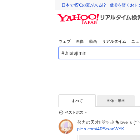
日本で45℃の夏が来る!? 猛暑を賢くお
ウェブ
画像
動画
リアルタイム
ニュ
画像・動画
すべて
ベストポスト
努力の天才!!💛✨🌙 🐤love ｕ(*´︶
pic.x.com/4RSrxaeWYK