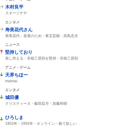
木村良平
スネージナヤ
エンタメ
寿美花代さん
寿美花代
老衰のため
東宝芸能
高島忠夫
94歳
高嶋政宏
髙嶋政宏
ニュース
最期の最期まで...
最期まで
堅持しており
差し控える
非核三原則を堅持
非核三原則
唯一の戦争被爆国
被爆国として
アニメ・ゲーム
天界ちほー
maimai
エンタメ
城田優
クリスティーヌ
飯田栞月
加藤和樹
ファントム
栞月
天使の歌声
全身全霊
me:I
ひろしま
1953年
1955年
オンライン
観て欲しい