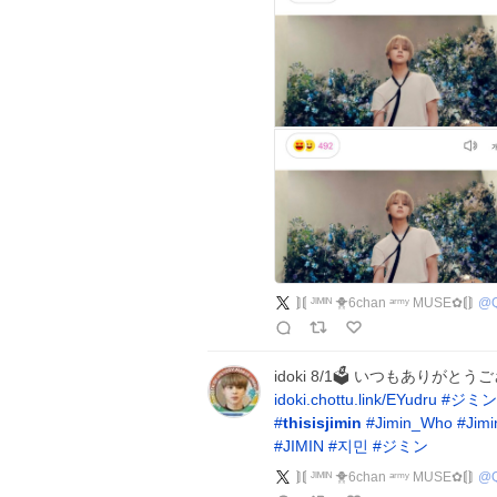
⟭⟬ ᴶᴵᴹᴵᴺ 🐥6chan ᵃʳᵐʸ MUSE︎✿⟬⟭
@
idoki 8/1🗳 いつもありが
idoki.chottu.link/EYudru
#
ジミン
#
thisisjimin
#
Jimin_Who
#
Jim
#
JIMIN
#
지민
#
ジミン
⟭⟬ ᴶᴵᴹᴵᴺ 🐥6chan ᵃʳᵐʸ MUSE︎✿⟬⟭
@