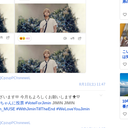
弟
り
キ
な
い
い
ね
数
こ
は
史
い
𝑩
い
QCpzupPChsneweL
ね
8月1日(土) 11:47
数
とうございます🫶 今月もよろしくお願いします🐥💛
1
ちゃんに投票
#
VoteForJimin
JIMIN JIMIN
番
in_MUSE
#
WithJiminTillTheEnd
#
WeLoveYouJimin
プ
い
い
QCpzupPChsneweL