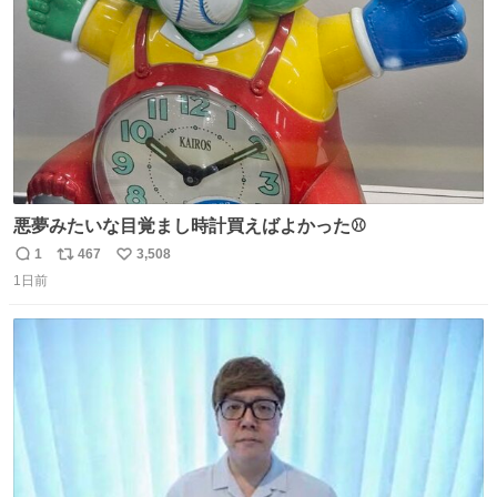
数
悪夢みたいな目覚まし時計買えばよかった⚾
1
467
3,508
返
リ
い
1日前
信
ポ
い
数
ス
ね
ト
数
数