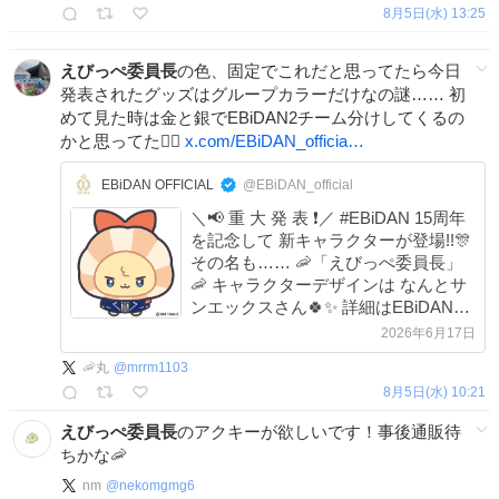
8月5日(水) 13:25
えびっぺ委員長
の色、固定でこれだと思ってたら今日
発表されたグッズはグループカラーだけなの謎…… 初
めて見た時は金と銀でEBiDAN2チーム分けしてくるの
かと思ってた🙂‍↕️
x.com/EBiDAN_officia…
EBiDAN OFFICIAL
@EBiDAN_official
＼📢 重 大 発 表 ❗️／ #EBiDAN 15周年
を記念して 新キャラクターが登場!!🎊
その名も…… 🦐「えびっぺ委員長」
🦐 キャラクターデザインは なんとサ
ンエックスさん🍀✨ 詳細はEBiDAN
THE LIVE 2026 にて発表予定!! 続報を
2026年6月17日
お楽しみに！ #っぺ
🦐丸
@
mrrm1103
#Yes_EBiDAN15th @sanx_official
8月5日(水) 10:21
えびっぺ委員長
のアクキーが欲しいです！事後通販待
ちかな🦐
nm
@
nekomgmg6