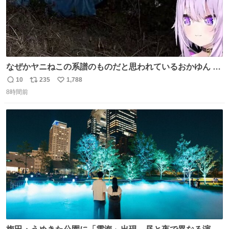
なぜかヤニねこの系譜のものだと思われているおかゆん #
生おかゆ
10
235
1,788
返
リ
い
8時間前
信
ポ
い
数
ス
ね
ト
数
数