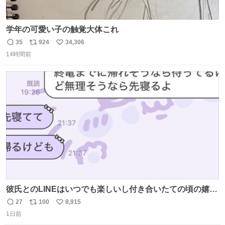
学年の可愛い子の触覚大体これ
35
924
34,306
返
リ
い
14時間前
信
ポ
い
数
ス
ね
ト
数
数
彼氏とのLINEはいつでも楽しいし付き合いたての頃の嬉し
かったLINEは無限にあるけど(同棲前は1日で各50通くらい
27
100
8,915
返
リ
い
送りあってたし)最近嬉しかったのはこれ
1日前
信
ポ
い