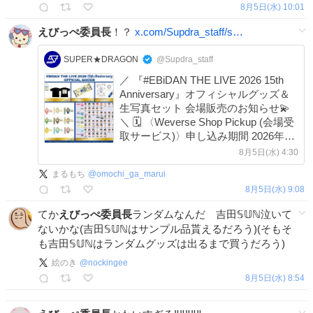
8月5日(水) 10:01
えびっぺ委員長
！？
x.com/Supdra_staff/s…
SUPER★DRAGON
@Supdra_staff
／ 『#EBiDAN THE LIVE 2026 15th
Anniversary』オフィシャルグッズ＆
生写真セット 会場販売のお知らせ💫
＼ 🗓️ 〈Weverse Shop Pickup (会場受
取サービス)〉申し込み期間 2026年8
月10日(月) 15:00～ 📍 受取場所 東
8月5日(水) 4:30
京・国立代々木競技場 第二体育館 🔗
まるもち
@
omochi_ga_marui
詳細 super-
8月5日(水) 9:08
dragon.jp/news/news11500/
てか
えびっぺ委員長
ランダムなんだ 吉田𝕊𝕌ℕ泣いて
ないかな(吉田𝕊𝕌ℕはサンプル品貰えるだろう)(そもそ
も吉田𝕊𝕌ℕはランダムグッズは出るまで買うだろう)
絵のき
@
nockingee
8月5日(水) 8:54