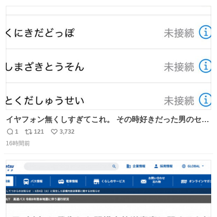
数
ス
ね
ト
数
数
イヤフォン無くしすぎてこれ。 その時好きだった男のセコ
ムの名前にしてる
1
121
3,732
返
リ
い
16時間前
信
ポ
い
数
ス
ね
ト
数
数