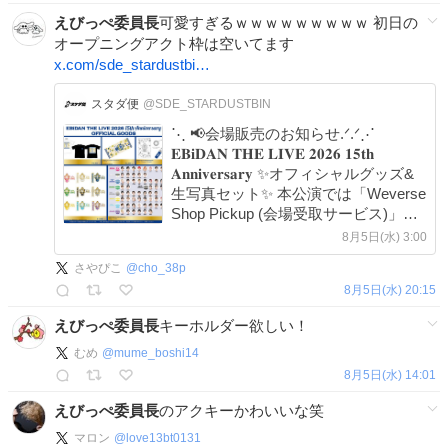
えびっぺ委員長
可愛すぎるｗｗｗｗｗｗｗｗｗ 初日の
オープニングアクト枠は空いてます
x.com/sde_stardustbi…
スタダ便
@SDE_STARDUSTBIN
⋱ 📢会場販売のお知らせ.ᐟ.ᐟ⋰
𝐄𝐁𝐢𝐃𝐀𝐍 𝐓𝐇𝐄 𝐋𝐈𝐕𝐄 𝟐𝟎𝟐𝟔 𝟏𝟓𝐭𝐡
𝐀𝐧𝐧𝐢𝐯𝐞𝐫𝐬𝐚𝐫𝐲 ✨オフィシャルグッズ&
生写真セット✨ 本公演では「Weverse
Shop Pickup (会場受取サービス)」で
の販売を実施いたします！ ⚠️通常の
8月5日(水) 3:00
一般販売はございません #EBiDAN
さやぴこ
@
cho_38p
#Yes_EBiDAN15th
8月5日(水) 20:15
えびっぺ委員長
キーホルダー欲しい！
むめ
@
mume_boshi14
8月5日(水) 14:01
えびっぺ委員長
のアクキーかわいいな笑
マロン
@
love13bt0131