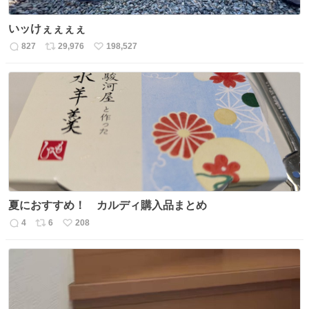
いッけぇぇぇぇ
827
29,976
198,527
返
リ
い
信
ポ
い
数
ス
ね
ト
数
数
夏におすすめ！ カルディ購入品まとめ
4
6
208
返
リ
い
信
ポ
い
数
ス
ね
ト
数
数