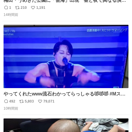
梅田・うめきた公園に「雲海」出現 昼と夜で異なる演
出、昨年は50万人来場 umeda.keizai.biz/headline/4657/
1
210
1,191
返
リ
い
14時間前
信
ポ
い
数
ス
ね
ト
数
数
やってくれたwww流石わかってらっしゃる🤣🤣🤣 #Mステ
#西川貴教
492
5,803
79,071
返
リ
い
10時間前
信
ポ
い
数
ス
ね
ト
数
数