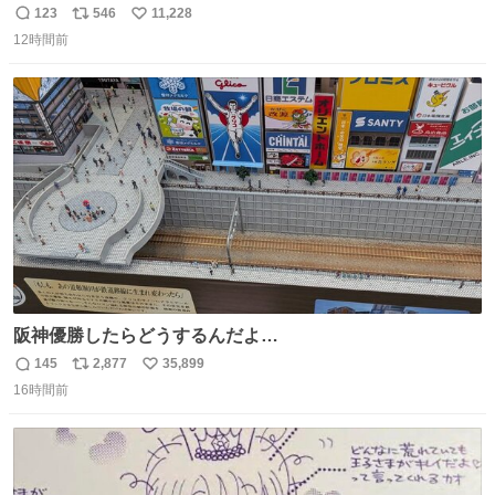
けど 本能でちょっとヤバいと思っちゃう見た目だな
123
546
11,228
返
リ
い
12時間前
信
ポ
い
数
ス
ね
ト
数
数
阪神優勝したらどうするんだよ…
145
2,877
35,899
返
リ
い
16時間前
信
ポ
い
数
ス
ね
ト
数
数