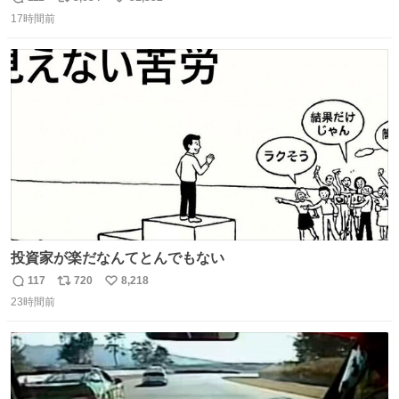
返
リ
い
17時間前
信
ポ
い
数
ス
ね
ト
数
数
投資家が楽だなんてとんでもない
117
720
8,218
返
リ
い
23時間前
信
ポ
い
数
ス
ね
ト
数
数