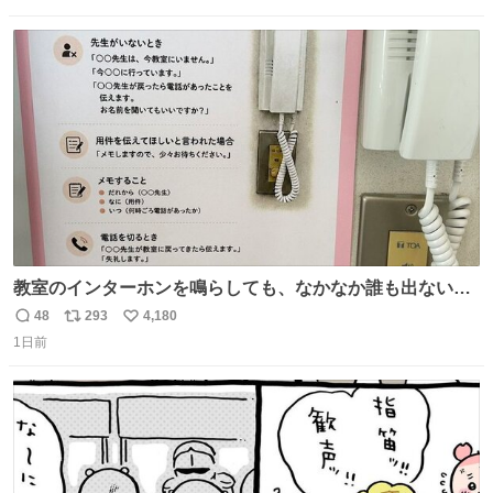
数
ス
ね
ト
数
数
教室のインターホンを鳴らしても、なかなか誰も出ないこ
とがあります…。 もしかすると「電話の出方」に困ってい
48
293
4,180
返
リ
い
るのかもしれません。 そこで「何を話せばいいか」が見え
1日前
信
ポ
い
る手引きを用意して、安心して電話に出られるようにしま
数
ス
ね
す。 インターホンの応対も大切なコミュニケーションの学
ト
数
数
びです。