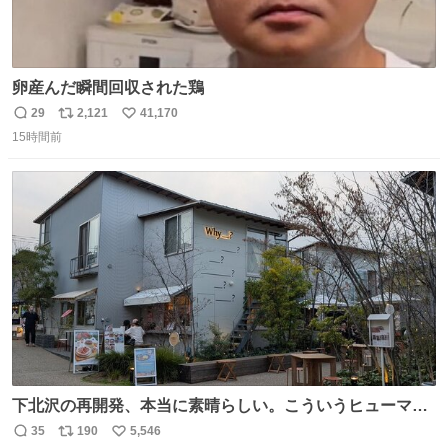
卵産んだ瞬間回収された鶏
29
2,121
41,170
返
リ
い
15時間前
信
ポ
い
数
ス
ね
ト
数
数
下北沢の再開発、本当に素晴らしい。こういうヒューマン
スケールの開発がいいんだよ。
35
190
5,546
返
リ
い