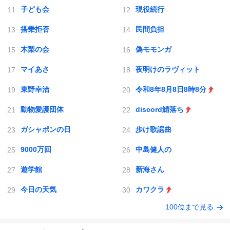
子ども会
現役続行
搭乗拒否
民間負担
木梨の会
偽モモンガ
マイあさ
夜明けのラヴィット
東野幸治
令和8年8月8日8時8分
動物愛護団体
discord鯖落ち
ガシャポンの日
歩け歌謡曲
9000万回
中島健人の
遊学館
新海さん
今日の天気
カワクラ
100位まで見る