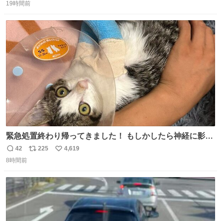
19時間前
信
ポ
い
数
ス
ね
ト
数
数
緊急処置終わり帰ってきました！ もしかしたら神経に影響
も出ているのかもと、、その影響で出にくいのもあるかも
42
225
4,619
返
リ
い
との事 内臓エコーもしてみると少し動きが弱いのかもなぁ
8時間前
信
ポ
い
と先生が言っておりました。 明日また病院です！ 帰ってき
数
ス
ね
て弟にぐるぐる言いながら甘えん坊してました☺️
ト
数
数