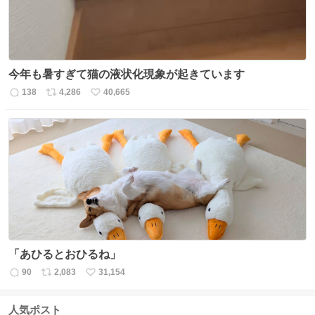
今年も暑すぎて猫の液状化現象が起きています
138
4,286
40,665
返
リ
い
信
ポ
い
数
ス
ね
ト
数
数
「あひるとおひるね」
90
2,083
31,154
返
リ
い
信
ポ
い
数
ス
ね
人気ポスト