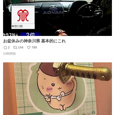
お盆休みの神奈川県 基本的にこれ
2
144
789
返
リ
い
10時間前
信
ポ
い
数
ス
ね
ト
数
数