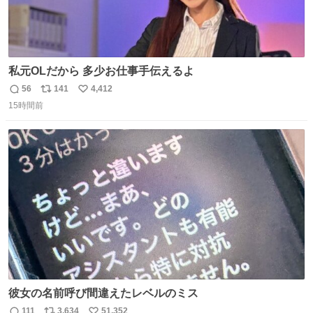
私元OLだから 多少お仕事手伝えるよ
56
141
4,412
返
リ
い
15時間前
信
ポ
い
数
ス
ね
ト
数
数
彼女の名前呼び間違えたレベルのミス
111
3,634
51,352