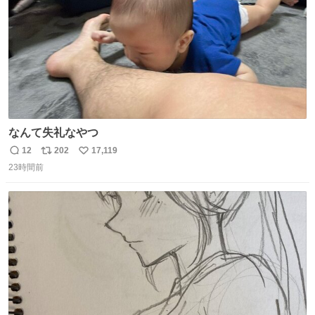
なんて失礼なやつ
12
202
17,119
返
リ
い
23時間前
信
ポ
い
数
ス
ね
ト
数
数