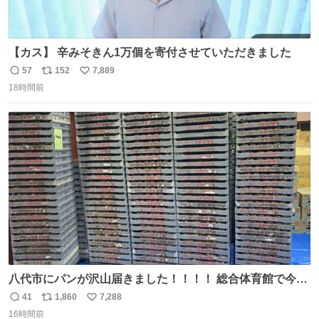
【カス】 辛みそきん1万個を寄付させていただきました
57
152
7,889
返
リ
い
18時間前
信
ポ
い
数
ス
ね
ト
数
数
八代市にパンが沢山届きました！！！！ 総合体育館で今配
ってるそうなので、是非取りに行けそうな方は行ってみて
41
1,860
7,288
返
リ
い
ください💪
16時間前
信
ポ
い