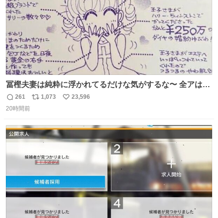
冨樫夫妻は純粋に浮かれてるだけな気がするな〜 全アはこ
こに自分の市場価値的なものを上乗せするので、 すっぴん
261
1,073
23,596
返
リ
い
＆寝起きのボサボサ頭でも「今日も可愛いね」が止まらな
20時間前
信
ポ
い
い。放っておくと永遠に髪撫でてきて作業進まない()
数
ス
ね
156cm40kg、年中日焼け止めとお友達の私より綺麗な手や
ト
数
数
めてもろて とか言う