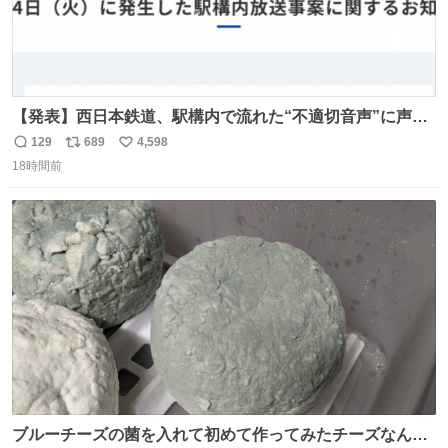
【発表】西日本鉄道、駅構内で流れた“不適切音声”に声明
「被害届も検討」 news.livedoor.com/article/detail… 4日
129
689
4,598
返
リ
い
に西鉄福岡（天神）駅および薬院駅で発生した駅構内放送
18時間前
信
ポ
い
事案について声明を公表した。「第三者によって駅構内放
数
ス
ね
送設備に外部から不正に音声が流された可能性も含めて確
ト
数
数
認を実施」と説明した。
ブルーチーズの菌を入れて初めて作ってみたチーズなんだ