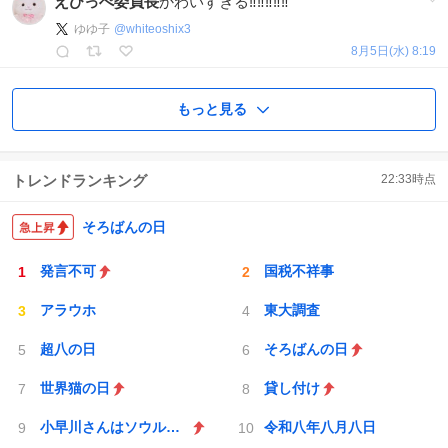
えびっぺ委員長
かわいすぎる‼️‼️‼️‼️‼️
ゆゆ子
@
whiteoshix3
8月5日(水) 8:19
もっと見る
トレンドランキング
22:33
時点
そろばんの日
発言不可
国税不祥事
アラウホ
東大調査
超八の日
そろばんの日
世界猫の日
貸し付け
小早川さんはソウルライク
令和八年八月八日