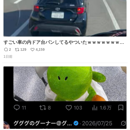
すごい車の内ドア台パンしてるやついたｗｗｗｗｗｗｗｗ
ｗｗｗｗｗｗ
2
129
4,159
返
リ
い
1日前
信
ポ
い
数
ス
ね
ト
数
数