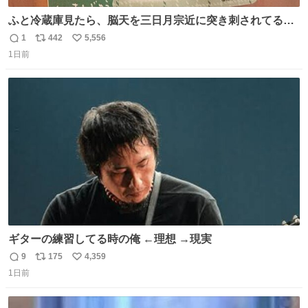
ふと冷蔵庫見たら、脳天を三日月宗近に突き刺されてるく
りまんじゅうパイセンが
1
442
5,556
返
リ
い
1日前
信
ポ
い
数
ス
ね
ト
数
数
ギターの練習してる時の俺 ←理想 →現実
9
175
4,359
返
リ
い
1日前
信
ポ
い
数
ス
ね
ト
数