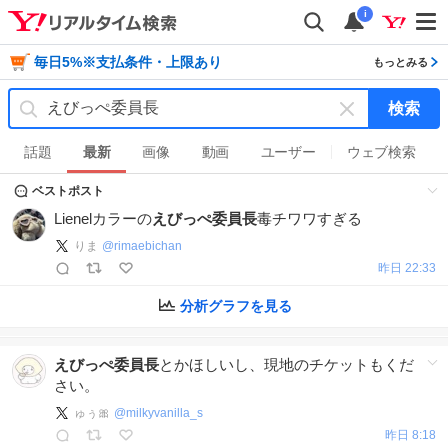
i
毎日5%※支払条件・上限あり
もっとみる
検索
キ
ー
話題
最新
画像
動画
ユーザー
ウェブ検索
ワ
ベストポスト
ー
ド
Lienelカラーの
えびっぺ委員長
毒チワワすぎる
を
りま
@
rimaebichan
消
昨日 22:33
す
分析グラフを見る
えびっぺ委員長
とかほしいし、現地のチケットもくだ
さい。
ゅぅ🎀
@
milkyvanilla_s
昨日 8:18