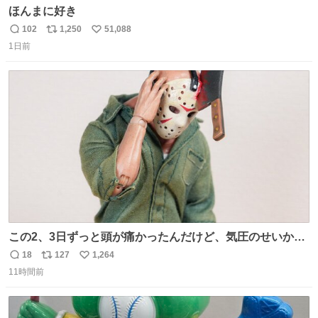
ほんまに好き
102
1,250
51,088
返
リ
い
1日前
信
ポ
い
数
ス
ね
ト
数
数
この2、3日ずっと頭が痛かったんだけど、気圧のせいかし
ら…
18
127
1,264
返
リ
い
11時間前
信
ポ
い
数
ス
ね
ト
数