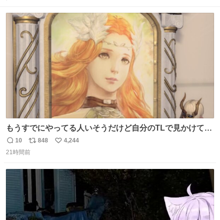
ト
数
数
もうすでにやってる人いそうだけど自分のTLで見かけてな
い
10
848
4,244
返
リ
い
21時間前
信
ポ
い
数
ス
ね
ト
数
数