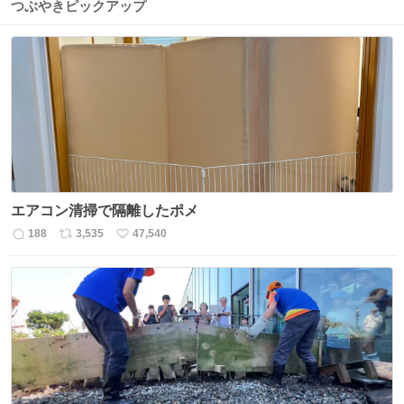
つぶやきピックアップ
エアコン清掃で隔離したポメ
188
3,535
47,540
返
リ
い
信
ポ
い
数
ス
ね
ト
数
数