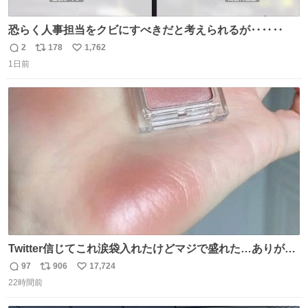
恐らく人事担当をクビにすべきだと考えられるが‥‥‥
2
178
1,762
返
リ
い
1日前
信
ポ
い
数
ス
ね
ト
数
数
Twitter信じてこれ涙袋入れたけどマジで盛れた…ありがと
う…
97
906
17,724
返
リ
い
22時間前
信
ポ
い
数
ス
ね