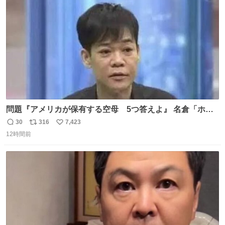
数
問題『アメリカが保有する空母 5つ答えよ』 名倉「ホン
マごめん、日本」
30
316
7,423
返
リ
い
12時間前
信
ポ
い
数
ス
ね
ト
数
数