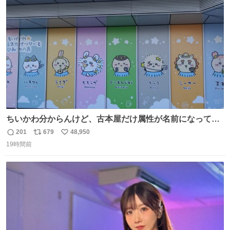
ト
数
数
ちいかわ分からんけど、古本屋だけ属性が名前になってる
のはどういうこと？
201
679
48,950
返
リ
い
19時間前
信
ポ
い
数
ス
ね
ト
数
数