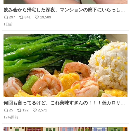
飲み会から帰宅した深夜、マンションの廊下にいらっしゃ
ったオニヤンマ様 まさかこんな都会でお会いできるなんて
297
841
19,509
返
リ
い
思っておらず大興奮しております かっこよすぎる 指を差し
1日前
信
ポ
い
伸べると乗ってきてくれたのでひとまず一緒に帰宅しまし
数
ス
ね
たが、飛ばないということは弱っていらっしゃるのでしょ
ト
数
数
うか…素敵すぎる
何回も言ってるけど、これ美味すぎんの！！！低カロリー
で満足感エグいから一生食べてる😭
25
192
2,571
返
リ
い
12時間前
信
ポ
い
数
ス
ね