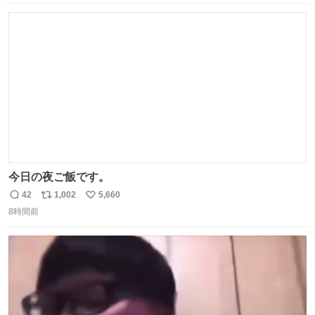
数
ス
ね
ト
数
数
今日の夜ご飯です。
42
1,002
5,660
返
リ
い
8時間前
信
ポ
い
数
ス
ね
ト
数
数