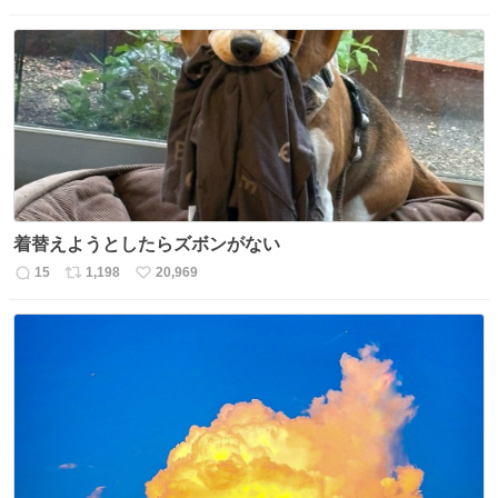
信
ポ
い
数
ス
ね
ト
数
数
着替えようとしたらズボンがない
15
1,198
20,969
返
リ
い
信
ポ
い
数
ス
ね
ト
数
数