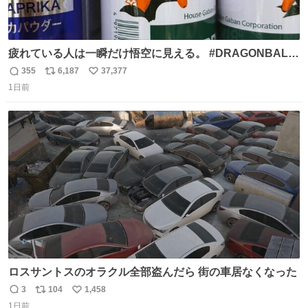
疲れている人は一瞬だけ悟空に見える。 #DRAGONBALL
#ドラゴンボール
355
6,187
37,377
返
リ
い
1日前
信
ポ
い
数
ス
ね
ト
数
数
ロスサントスのオラクル全部盗んだら 街の車居なくなった
3
104
1,458
返
リ
い
1日前