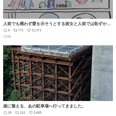
人前でも構わず愛を示そうとする彼女と人前では恥ずかし
いけど彼女を死ぬほど愛している彼氏 同士いませんか✋️
9
771
11,373
返
リ
い
1日前
信
ポ
い
数
ス
ね
ト
数
数
崖に聳える、あの駐車場へ行ってきました。
26
222
2,685
返
リ
い