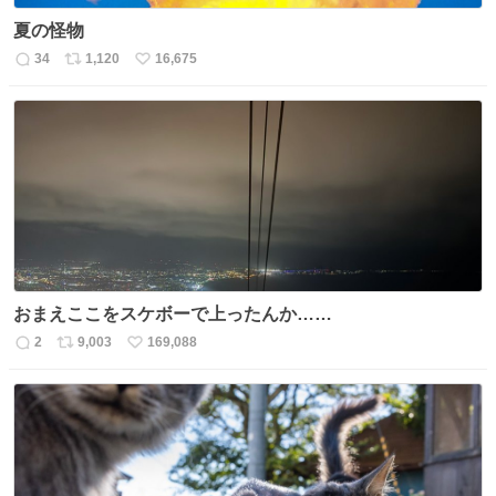
夏の怪物
34
1,120
16,675
返
リ
い
信
ポ
い
数
ス
ね
ト
数
数
おまえここをスケボーで上ったんか……
2
9,003
169,088
返
リ
い
信
ポ
い
数
ス
ね
ト
数
数