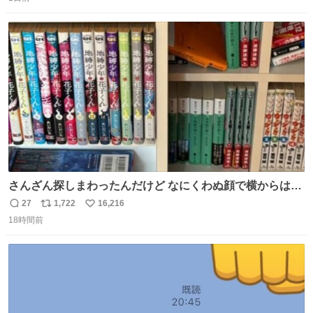
信
ポ
い
数
ス
ね
ト
数
数
さんざん探しまわったんだけど なにくわぬ顔で横からはえ
てた
27
1,722
16,216
返
リ
い
18時間前
信
ポ
い
数
ス
ね
ト
数
数