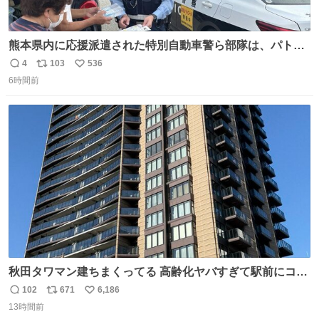
熊本県内に応援派遣された特別自動車警ら部隊は、パトロ
ールを通じて車中泊者への声掛けも行っています。写真
4
103
536
返
リ
い
は、福岡県警察の特別自動車警ら部隊が八代警察署管内の
6時間前
信
ポ
い
車中泊者に対して、熱中症について注意喚起する様子で
数
ス
ね
す。こまめな水分・塩分補給を行ってください。 #令和８
ト
数
数
年熊本地震 #福岡県警察
秋田タワマン建ちまくってる 高齢化ヤバすぎて駅前にコン
パクトシティつくって高齢者を住ませる考えらしい 病院も
102
671
6,186
返
リ
い
全部駅前にある
13時間前
信
ポ
い