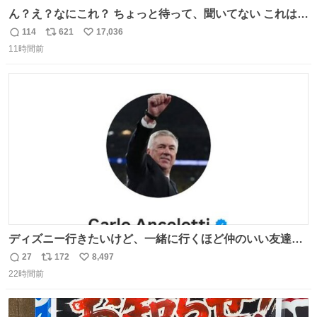
ん？え？なにこれ？ ちょっと待って、聞いてない これは販
売されているのもですか？
114
621
17,036
返
リ
い
11時間前
信
ポ
い
数
ス
ね
ト
数
数
ディズニー行きたいけど、一緒に行くほど仲のいい友達が
居ない… ほんでこれ
27
172
8,497
返
リ
い
22時間前
信
ポ
い
数
ス
ね
ト
数