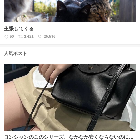
主張してくる
50
2,421
25,586
返
リ
い
信
ポ
い
数
ス
ね
人気ポスト
ト
数
数
ロンシャンのこのシリーズ、なかなか安くならないのにセ