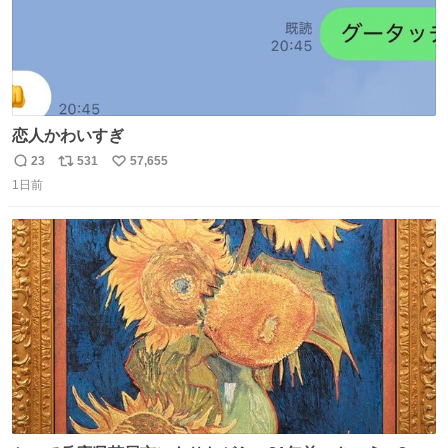
恋人かわいすぎ
23
531
57,655
返
リ
い
1日前
信
ポ
い
数
ス
ね
ト
数
数