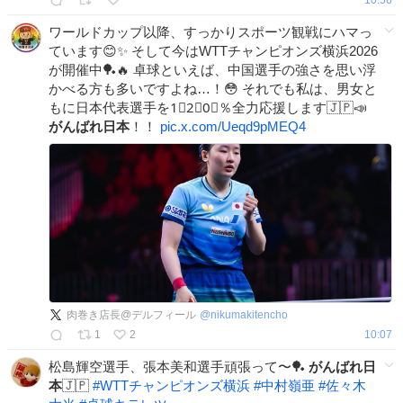
ワールドカップ以降、すっかりスポーツ観戦にハマっ
ています😊✨ そして今はWTTチャンピオンズ横浜2026
が開催中🏓🔥 卓球といえば、中国選手の強さを思い浮
かべる方も多いですよね…！😳 それでも私は、男女と
もに日本代表選手を1⃣2⃣0⃣％全力応援します🇯🇵📣
がんばれ日本
！！
pic.x.com/Ueqd9pMEQ4
肉巻き店長@デルフィール
@
nikumakitencho
1
2
10:07
松島輝空選手、張本美和選手頑張って〜🏓
がんばれ日
本
🇯🇵
#
WTTチャンピオンズ横浜
#
中村嶺亜
#
佐々木