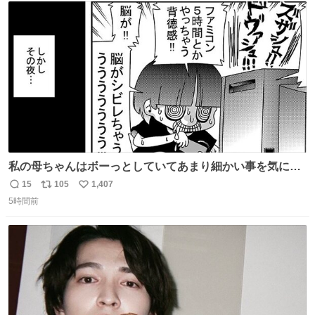
ト
数
数
私の母ちゃんはボーっとしていてあまり細かい事を気にし
ません。優秀な人の多い現代の価値観から見ると、あまり
15
105
1,407
返
リ
い
優秀な母親ではないかもしれません。でも、だからこそ、
5時間前
信
ポ
い
私はそういう母親が大好きです。今も昔もすごくリラック
数
ス
ね
スします。「優秀」と「良い」は別なんですよね。 1/2
ト
数
数