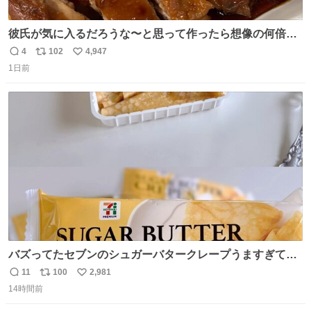
彼氏が気に入るだろうな〜と思って作ったら想像の何倍も
美味しい美味しい言ってくれて嬉しい
4
102
4,947
返
リ
い
1日前
信
ポ
い
数
ス
ね
ト
数
数
バズってたセブンのシュガーバタークレープうますぎて
7NOWで買い溜め🛒💭
11
100
2,981
返
リ
い
14時間前
信
ポ
い
数
ス
ね