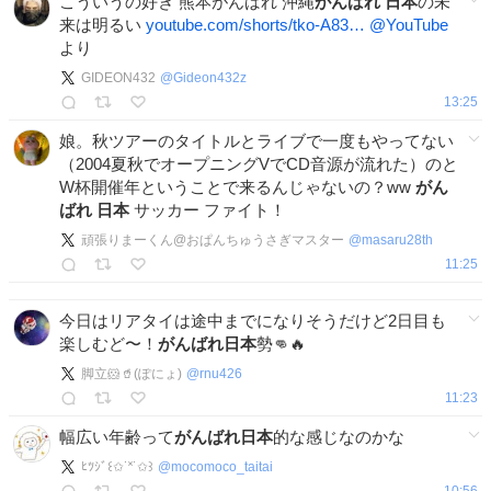
こういうの好き 熊本がんばれ 沖縄
がんばれ
日本
の未
来は明るい
youtube.com/shorts/tko-A83…
@YouTube
より
GIDEON432
@
Gideon432z
13:25
娘。秋ツアーのタイトルとライブで一度もやってない
（2004夏秋でオープニングVでCD音源が流れた）のと
W杯開催年ということで来るんじゃないの？ww
がん
ばれ
日本
サッカー ファイト！
頑張りまーくん@おぱんちゅうさぎマスター
@
masaru28th
11:25
今日はリアタイは途中までになりそうだけど2日目も
楽しむど〜！
がんばれ日本
勢👊🔥
脚立🐹🥤(ぽにょ)
@
rnu426
11:23
幅広い年齢って
がんばれ日本
的な感じなのかな
ﾋﾂｼﾞ꒰✩˙˟˙✩꒱
@
mocomoco_taitai
10:56