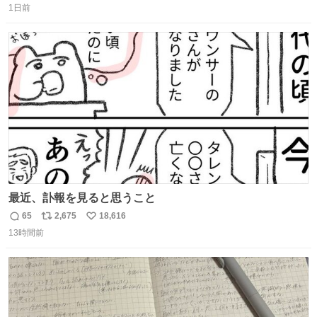
1日前
信
ポ
い
数
ス
ね
ト
数
数
最近、訃報を見ると思うこと
65
2,675
18,616
返
リ
い
13時間前
信
ポ
い
数
ス
ね
ト
数
数