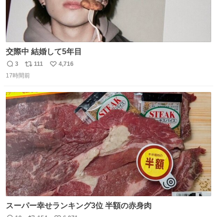
交際中 結婚して5年目
3
111
4,716
返
リ
い
17時間前
信
ポ
い
数
ス
ね
ト
数
数
スーパー幸せランキング3位 半額の赤身肉