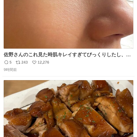
佐野さんのこれ見た時肌キレイすぎてびっくりしたし、や
はりアイドルって体型･肌管理すごすぎる
5
243
12,276
返
リ
い
9時間前
信
ポ
い
数
ス
ね
ト
数
数