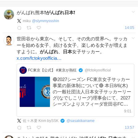
がんばれ熊本❗️
がんばれ日本
❗️
miku
@
slymmyssshin
14:05
世田谷から東京へ。そして、その先の世界へ。サッカ
ーを始める女子、続ける女子、楽しめる女子が増えま
すように。
がんばれ
、
日本
女子サッカー。
x.com/fctokyoofficia…
FC東京【公式】 #東京が熱狂
@fctokyoofficial
🔵2027シーズン FC東京女子サッカー
事業の新体制について🔴 本日8/6(木)
の一般社団法人日本女子サッカーリー
グ(なでしこリーグ)理事会にて、2027
シーズンよりスフィーダ世田谷FCの
クラブ名が『FC東京スフィーダ』と
9:01
なることが承認されました。 詳細は
佐々木要 Knm bySSK
@
sasakikaname
こちら➡️fctokyo.co.jp/news/details/3…
13:57