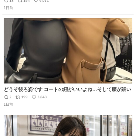
18
154
6,071
返
リ
い
1日前
信
ポ
い
数
ス
ね
ト
数
数
どうぞ後ろ姿です コートの紐がいいよね…そして腰が細い
2
199
3,843
返
リ
い
1日前
信
ポ
い
数
ス
ね
ト
数
数