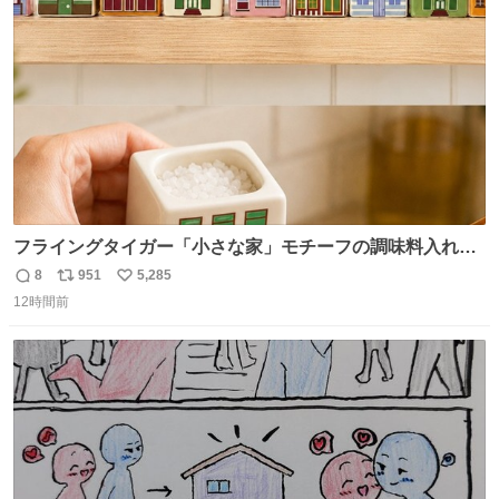
ト
数
数
フライングタイガー「小さな家」モチーフの調味料入れ、
並べれば“デンマークの街並み”に ピンク・グリーン・テラ
8
951
5,285
返
リ
い
コッタの全9種 - fashion-press.net/news/149552
12時間前
信
ポ
い
数
ス
ね
ト
数
数