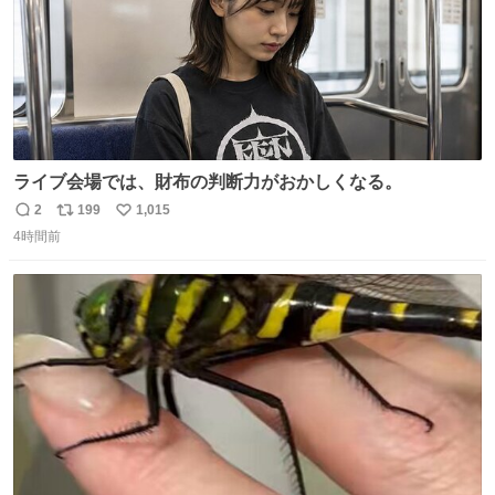
ライブ会場では、財布の判断力がおかしくなる。
2
199
1,015
返
リ
い
4時間前
信
ポ
い
数
ス
ね
ト
数
数