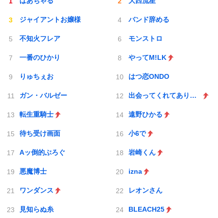
ばあちゃる
大西流星
ジャイアントお嬢様
バンド辞める
不知火フレア
モンストロ
一番のひかり
やってM!LK
りゅちぇお
はつ恋ONDO
ガン・バルゼー
出会ってくれてありがとう
転生重騎士
遠野ひかる
待ち受け画面
小6で
Aッ倒的ぶろぐ
岩崎くん
悪魔博士
izna
ワンダンス
レオンさん
見知らぬ糸
BLEACH25