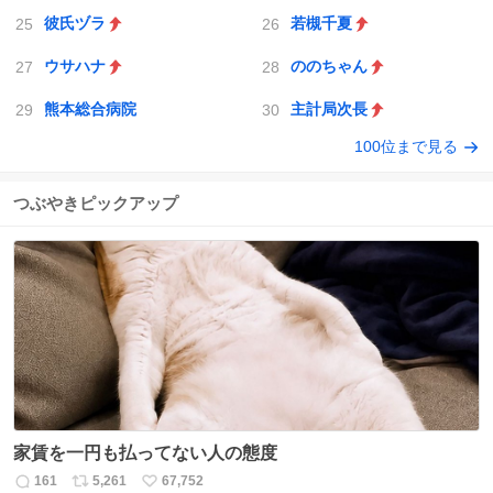
彼氏ヅラ
若槻千夏
ウサハナ
ののちゃん
熊本総合病院
主計局次長
100位まで見る
つぶやきピックアップ
家賃を一円も払ってない人の態度
161
5,261
67,752
返
リ
い