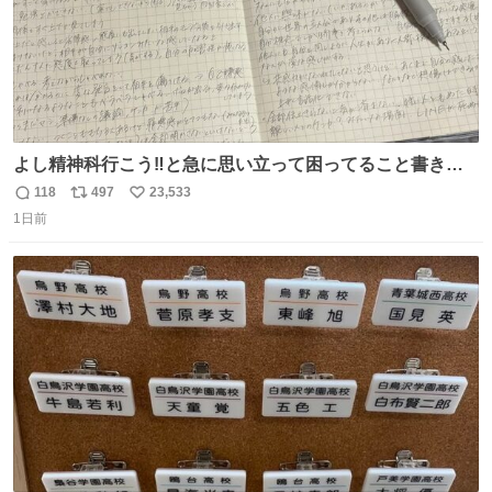
よし精神科行こう‼️と急に思い立って困ってること書き出
してたらペン止まらなくなってすごい勢いで埋まってワロ
118
497
23,533
返
リ
い
タ
1日前
信
ポ
い
数
ス
ね
ト
数
数