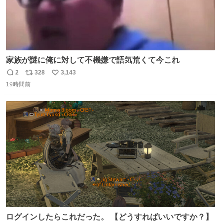
家族が謎に俺に対して不機嫌で語気荒くて今これ
2
328
3,143
返
リ
い
19時間前
信
ポ
い
数
ス
ね
ト
数
数
ログインしたらこれだった。 【どうすればいいですか？】