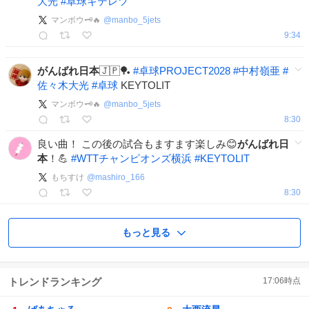
大光
#
卓球キテレツ
マンボウ🗝️🔥
@
manbo_5jets
9:34
がんばれ日本
🇯🇵🏓
#
卓球PROJECT2028
#
中村嶺亜
#
佐々木大光
#
卓球
KEYTOLIT
マンボウ🗝️🔥
@
manbo_5jets
8:30
良い曲！ この後の試合もますます楽しみ😊
がんばれ日
本
！💪
#
WTTチャンピオンズ横浜
#
KEYTOLIT
もちすけ
@
mashiro_166
8:30
もっと見る
トレンドランキング
17:06
時点