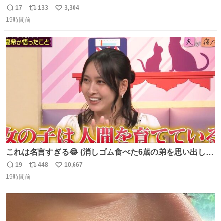
ール価格になってる🖤✨レザーなのが反則級にかわいい。
17
133
3,304
返
リ
い
持ってるだけでコーデが格上げされる。
19時間前
信
ポ
い
数
ス
ね
ト
数
数
これは名言すぎる😂 (消しゴム食べた6歳の弟を思い出しな
がら)
19
448
10,667
返
リ
い
19時間前
信
ポ
い
数
ス
ね
ト
数
数