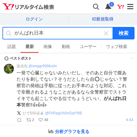
i
ログイン
ID新規取得
検索
キ
ー
話題
最新
画像
動画
ユーザー
ウェブ検索
ワ
ベストポスト
ー
ド
返信先:
@
smggr908toshi
を
一発で心臓じゃないみたいだし、そのあと自分で腹あ
消
たりを刺してない？そうだとしたら自⭕️じゃない？警
す
察官の発砲は手順に従ったお手本のような対応、これ
で非難されるようなことがあるなら全警察官でストラ
イキでも起こしてやる位でちょうどいい、
がんばれ日
本
警察‼️👍👍👍
ひで500🍏🍎
@
FHFpgUh0nGqlY8B
2
48
4:43
分析グラフを見る