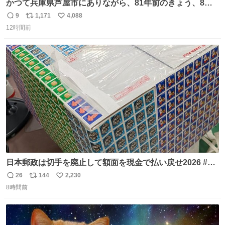
かつて兵庫県芦屋市にありながら、81年前のきょう、8月6
日の阪神大空襲の折に残念ながら焼失した、 #ゴッホ の幻
9
1,171
4,088
返
リ
い
の「 #ヒマワリ 」。 当館は、東京都にある武者小路実篤記
12時間前
信
ポ
い
念館にご協力いただき、当時発行されたカラー印刷画集よ
数
ス
ね
り陶板で原寸大に再現し、2014年より展示しています。 #
ト
数
数
大塚国際美術館
日本郵政は切手を廃止して額面を現金で払い戻せ2026 #日
本郵政 @JapanPostHD_PR
26
144
2,230
返
リ
い
8時間前
信
ポ
い
数
ス
ね
ト
数
数