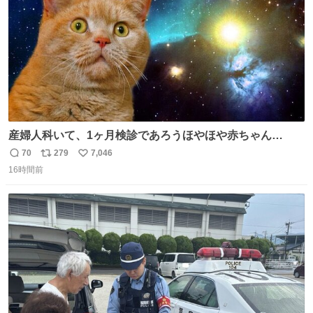
産婦人科いて、1ヶ月検診であろうほやほや赤ちゃん👩‍🍼
と推定2,3歳の女の子👧🏻をワンオペで連れてるママがいる
70
279
7,046
返
リ
い
のだけども 女の子ずっとママの側から離れない…⁉️ 手を繋
16時間前
信
ポ
い
がなくてもうろちょろしないしママが歩いたらピクミンみ
数
ス
ね
たいにﾄﾃﾄﾃついてってるし逃走しないし脱走しないし逃げ
ト
数
数
ないし走ら文字数