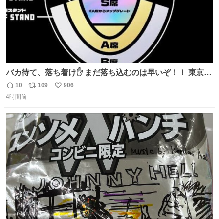
バカ待て、落ち着け✋ まだ落ち込むのは早いぞ！！ 東京ド
ームの最大キャパ5.5万人に対して席数の配分はだいたい S
10
109
906
返
リ
い
席（アリーナ）：約1.4万人 A席（1階スタンド）：約2.5万
4時間前
信
ポ
い
人 B席（2階スタンド）：約1.5万人 一番席数が多いA席は
数
ス
ね
一次だけで全枠出し切るわけないし、二次からは全体の3
ト
数
数
割を占める