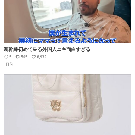
新幹線初めて乗る外国人ニキ面白すぎる
5
505
8,932
返
リ
い
1日前
信
ポ
い
数
ス
ね
ト
数
数