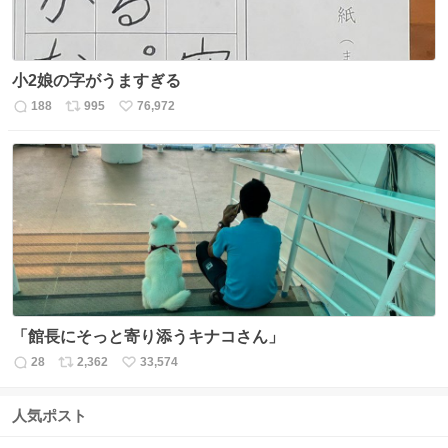
小2娘の字がうますぎる
188
995
76,972
返
リ
い
信
ポ
い
数
ス
ね
ト
数
数
「館長にそっと寄り添うキナコさん」
28
2,362
33,574
返
リ
い
信
ポ
い
数
ス
ね
人気ポスト
ト
数