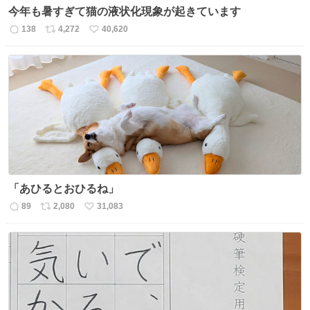
今年も暑すぎて猫の液状化現象が起きています
138
4,272
40,620
返
リ
い
信
ポ
い
数
ス
ね
ト
数
数
「あひるとおひるね」
89
2,080
31,083
返
リ
い
信
ポ
い
数
ス
ね
ト
数
数