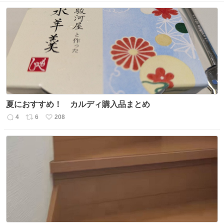
夏におすすめ！ カルディ購入品まとめ
4
6
208
返
リ
い
信
ポ
い
数
ス
ね
ト
数
数