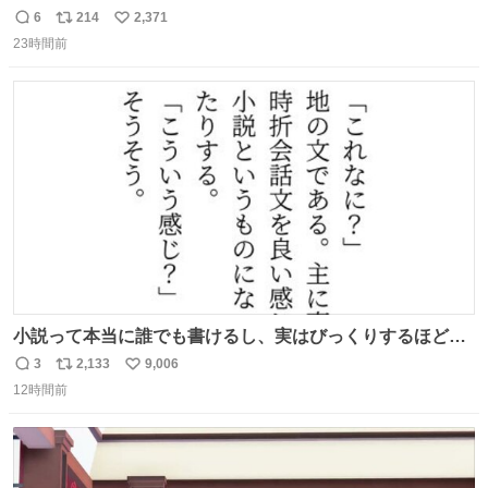
6
214
2,371
返
リ
い
23時間前
信
ポ
い
数
ス
ね
ト
数
数
小説って本当に誰でも書けるし、実はびっくりするほど自
由だし、みんなもっと好きに文字で遊べばいいんじゃない
3
2,133
9,006
返
リ
い
かなって思うよ〜
12時間前
信
ポ
い
数
ス
ね
ト
数
数