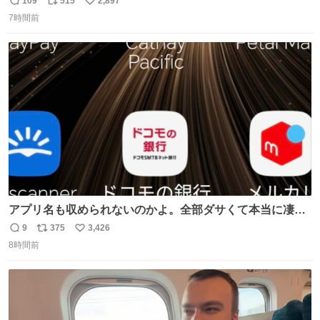
109
515
2,897
返
リ
い
に西鉄福岡（天神）駅および薬院駅で発生した駅構内放送
7時間前
信
ポ
い
事案について声明を公表した。「第三者によって駅構内放
数
ス
ね
送設備に外部から不正に音声が流された可能性も含めて確
ト
数
数
認を実施」と説明した。
アプリ名も収められないのかよ。全部ダサくて本当に凄
い。 https://t.co/LemyLGyVkR
9
375
3,426
返
リ
い
8時間前
信
ポ
い
数
ス
ね
ト
数
数