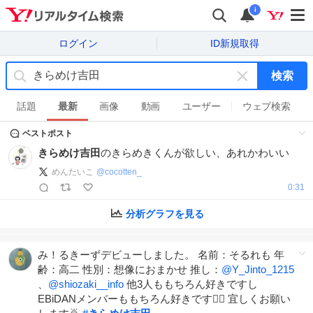
i
ログイン
ID新規取得
検索
キ
ー
話題
最新
画像
動画
ユーザー
ウェブ検索
ワ
ベストポスト
ー
ド
きらめけ吉田
のきらめきくんが欲しい、あれかわいい
を
めんたいこ
@
cocotten_
消
0:31
す
分析グラフを見る
み！るきーずデビューしました。 名前：そるれも 年
齢：高二 性別：想像におまかせ 推し：
@Y_Jinto_1215
、
@shiozaki__info
他3人ももちろん好きですし
EBiDANメンバーももちろん好きです❤️‍🔥 宜しくお願い