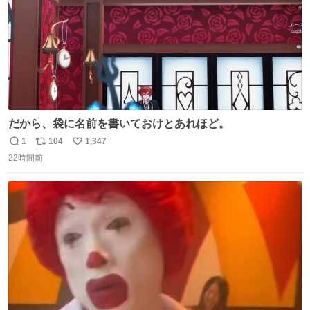
だから、袋に名前を書いておけとあれほど。
1
104
1,347
返
リ
い
22時間前
信
ポ
い
数
ス
ね
ト
数
数