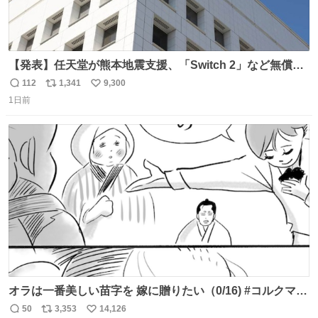
【発表】任天堂が熊本地震支援、「Switch 2」など無償修
理へ 保証切れでも対象 news.livedoor.com/article/detail…
112
1,341
9,300
返
リ
い
任天堂が令和8年熊本地震の被災者支援として、災害救助
1日前
信
ポ
い
法適用地域からの同社製品の修理について、27年2月1日ま
数
ス
ね
で無償で対応すると発表した。「Switch 2」や「Switch」
ト
数
数
「Joy-Con」などが対象。
オラは一番美しい苗字を 嫁に贈りたい（0/16) #コルクマン
ガ専科
50
3,353
14,126
返
リ
い