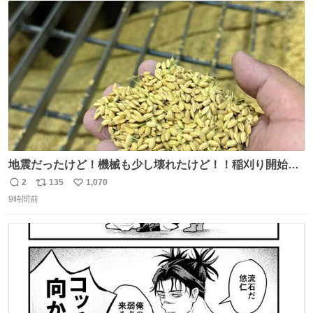
数
地震だったけど！機械も少し壊れたけど！！稲刈り開始
や！！！🌾 米食べてね！！！！！www たかきライスセン
2
135
1,070
返
リ
い
ター起動します😂
9時間前
信
ポ
い
数
ス
ね
ト
数
数