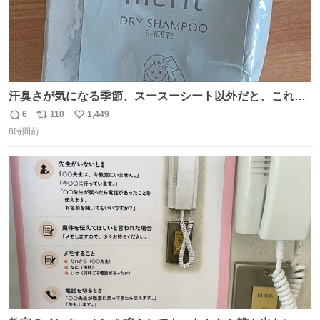
汗臭さが気になる季節、スースーシート以外だと、これが
とにかくスッキリする。2年くらい前に #生活は踊る で紹
6
110
1,449
返
リ
い
介したやつ。おじさんにもおばさんにもオススメだ。ドラ
8時間前
信
ポ
い
ストに売ってるぞ。ドライシャンプーって書いてあるけど
数
ス
ね
汗拭きシートみたいなもの。耳裏襟足首筋がんがん拭いて
ト
数
数
汗臭不安を解消。