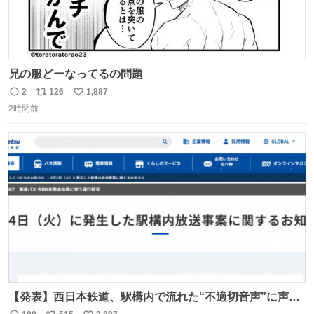
兄の服どーなってるの問題
2
126
1,887
返
リ
い
2時間前
信
ポ
い
数
ス
ね
ト
数
数
【発表】西日本鉄道、駅構内で流れた“不適切音声”に声明
「被害届も検討」 news.livedoor.com/article/detail… 4日