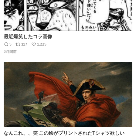
最近爆笑したコラ画像
5
117
1,225
返
リ
い
6時間前
信
ポ
い
数
ス
ね
ト
数
数
なんこれ、、笑 この絵がプリントされたTシャツ欲しい