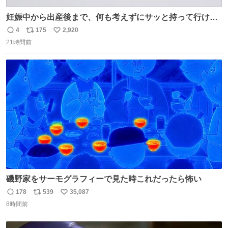
妊娠中から出産後まで、何も考えずにサッと持って行ける
ようなショルダーバッグが欲しいな〜と思っていたのだけ
4
175
2,920
返
リ
い
ど snidelでめちゃくちゃピッタリなものを見つけたので買
21時間前
信
ポ
い
った！✨ スマホと小物とペットボトルが入るの最高すぎる
数
ス
ね
🥹 しかもスマホ入れ独立してるしファスナーない！地味に
ト
数
数
嬉しいやつ！！！
磯野家をサーモグラフィーで見た時これだったら怖い
178
539
35,087
返
リ
い
8時間前
信
ポ
い
数
ス
ね