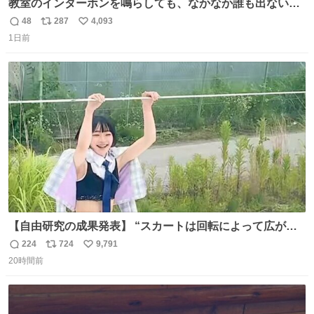
教室のインターホンを鳴らしても、なかなか誰も出ないこ
とがあります…。 もしかすると「電話の出方」に困ってい
48
287
4,093
返
リ
い
るのかもしれません。 そこで「何を話せばいいか」が見え
1日前
信
ポ
い
る手引きを用意して、安心して電話に出られるようにしま
数
ス
ね
す。 インターホンの応対も大切なコミュニケーションの学
ト
数
数
びです。
【自由研究の成果発表】 “スカートは回転によって広がる
が、岡澤恋によって270°までなら広がらずに回転が可能な
224
724
9,791
返
リ
い
ことが証明された！”
20時間前
信
ポ
い
数
ス
ね
ト
数
数