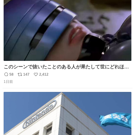
ト
数
数
このシーンで抜いたことのある人が果たして世にどれほど
いることか このアカウントに辿り着いた皆さんとは、ロボ
58
147
2,412
返
リ
い
コップ2についてこれからもぜひ語り合っていきたい
1日前
信
ポ
い
数
ス
ね
ト
数
数