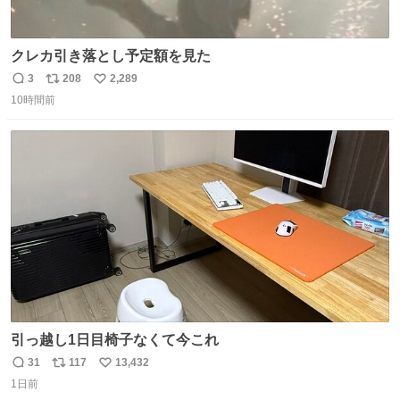
クレカ引き落とし予定額を見た
3
208
2,289
返
リ
い
10時間前
信
ポ
い
数
ス
ね
ト
数
数
引っ越し1日目椅子なくて今これ
31
117
13,432
返
リ
い
1日前
信
ポ
い