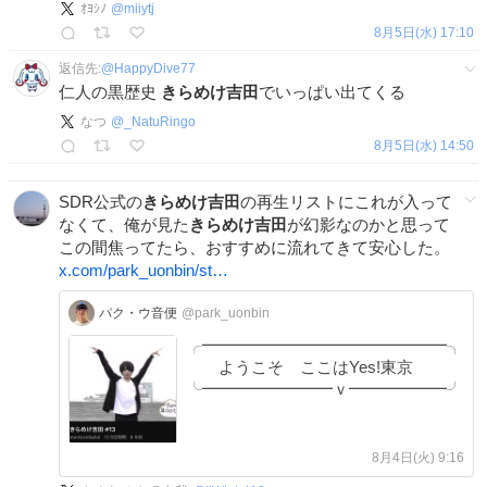
ｵﾖｼﾉ
@
miiytj
8月5日(水) 17:10
返信先:
@
HappyDive77
仁人の黒歴史
きらめけ吉田
でいっぱい出てくる
なつ
@
_NatuRingo
8月5日(水) 14:50
SDR公式の
きらめけ吉田
の再生リストにこれが入って
なくて、俺が見た
きらめけ吉田
が幻影なのかと思って
この間焦ってたら、おすすめに流れてきて安心した。
x.com/park_uonbin/st…
パク・ウ音便
@park_uonbin
╭━━━━━━━━━━━━━━━╮
ようこそ ここはYes!東京
╰━━━━━━━━ｖ━━━━━━╯
8月4日(火) 9:16