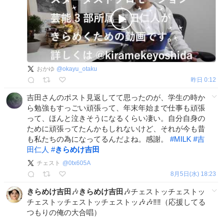
おかゆ
@
okayu_otaku
昨日 0:12
吉田さんのポスト見返してて思ったのが、学生の時か
ら勉強もすっごい頑張って、年末年始まで仕事も頑張
って、ほんと泣きそうになるくらい凄い。自分自身の
ために頑張ってたんかもしれないけど、それが今も昔
も私たちの為になってるんだよね。感謝。
#
MILK
#
吉
田仁人
#
きらめけ吉田
チェスト
@
0tx605A
8月5日(水) 18:23
きらめけ吉田
🎶
きらめけ吉田
🎶チェストッチェストッ
チェストッチェストッチェストッ🎶🎶‼️‼️（応援してる
つもりの俺の大合唱）