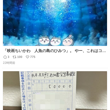
数
「映画ちいかわ 人魚の島のひみつ」。 やー、これはコワ
イ、コワイ、映画でした。 可愛い夏休みのアニメで、「七
3
100
775
返
リ
い
人の侍」なのかと観ていたら… 相容れぬ者同士の対立と相
22時間前
信
ポ
い
克。 傍観者の罪… 罪から逃れることのできない恐怖… 復
数
ス
ね
讐の妄執… 娯楽映画、ファミリー映画と思ったら、大やけ
ト
数
数
どします。