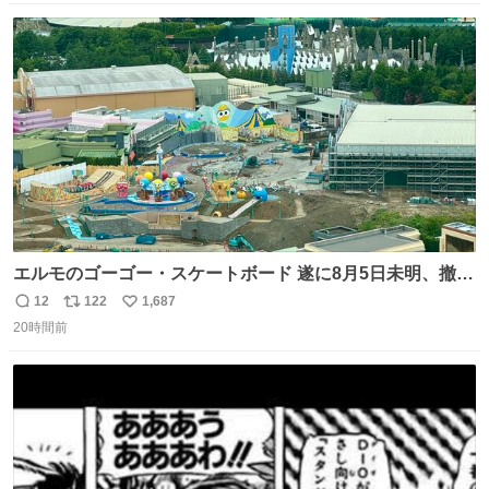
数
ス
ね
ト
数
数
エルモのゴーゴー・スケートボード 遂に8月5日未明、撤
去… ←4日朝 5日朝→ #USJファン #ワンダーランド
12
122
1,687
返
リ
い
20時間前
信
ポ
い
数
ス
ね
ト
数
数