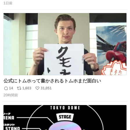
1日前
信
ポ
い
数
ス
ね
ト
数
数
公式にトムホって書かされるトムホまだ面白い
14
1,603
31,051
返
リ
い
20時間前
信
ポ
い
数
ス
ね
ト
数
数