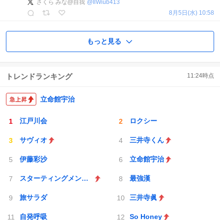
さくら みな@自我
@
IlWiub413
8月5日(水) 10:58
もっと見る
トレンドランキング
11:24
時点
立命館宇治
江戸川会
ロクシー
サヴィオ
三井寺くん
伊藤彩沙
立命館宇治
スターティングメンバー
最強漢
旅サラダ
三井寺眞
自発呼吸
So Honey