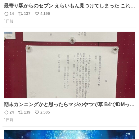
最寄り駅からのセブン えらいもん見つけてしまった これ売
ってくれへんかな… #浅井健一 #ポテチ #ロックの名盤
14
137
4,196
返
リ
い
1日前
信
ポ
い
数
ス
ね
ト
数
数
期末カンニングかと思ったらマジのやつで草 B4でIDMって
ことはおそらく就職だし、内定取り消し？ それと夏休み期
24
139
2,505
返
リ
い
間の停学って無意味じゃね？
1日前
信
ポ
い
数
ス
ね
ト
数