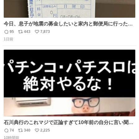
今日、息子が地震の募金したいと家内と郵便局に行ったみ
たいです。おもちゃとか買う選択肢もあったと思うけど、
95
443
7,873
返
リ
い
自分で貯めてた2万円を役に立てて欲しい、みんなも元気
1日前
信
ポ
い
になって欲しいと。家内も一緒に募金したので、自分も何
数
ス
ね
かできたらなぁと思いました。
ト
数
数
石川典行のこれマジで正論すぎて10年前の自分に言い聞か
せたい
74
340
2,225
返
リ
い
10時間前