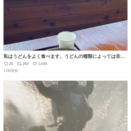
私はうどんをよく食べます。うどんの種類によっては非常
食にもなります。生うどんは消費期限が短く、冷凍うどん
20
203
1,444
返
リ
い
は長持ちする代わりに停電に弱いので、乾麺タイプのうど
12時間前
信
ポ
い
んなら水分が少なく長期保存するのにおすすめです。アル
数
ス
ね
ファ化米や缶詰など、色々な非常食がありますが、うどん
ト
数
数
もいかがでしょうか？