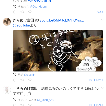
します🙇
#
きらめけ吉田
そるれも
@
Oto_Hoom
9:53
きらめけ吉田
#9
youtu.be/5MAJcL0rYfQ?si…
@YouTube
より
襾胡
@
gssrith
昨日 13:51
「
きらめけ吉田
」結構見るのたのしくてすき 1番は #0
です꒰՞ ܸ. . ܸ ՞꒱
ぴょこりん*⑅♥
@
_saku_043
昨日 10:41