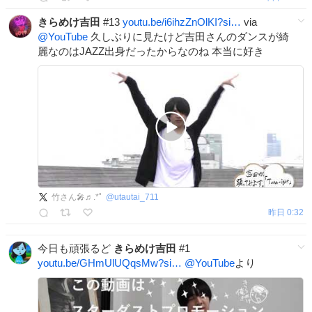
きらめけ吉田
#13
youtu.be/i6ihzZnOlKI?si…
via
@YouTube
久しぶりに見たけど吉田さんのダンスが綺
麗なのはJAZZ出身だったからなのね 本当に好き
竹さん🎤♬.*ﾟ
@
utautai_711
昨日 0:32
今日も頑張るど
きらめけ吉田
#1
youtu.be/GHmUlUQqsMw?si…
@YouTube
より