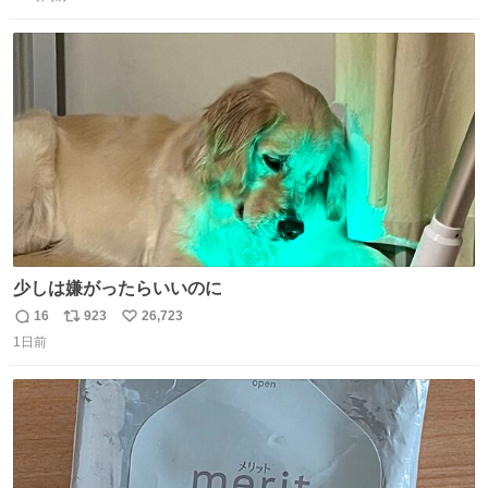
信
ポ
い
数
ス
ね
ト
数
数
少しは嫌がったらいいのに
16
923
26,723
返
リ
い
1日前
信
ポ
い
数
ス
ね
ト
数
数