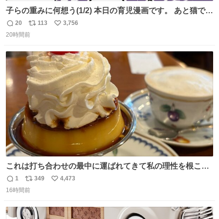
子らの重みに何想う(1/2) 本日の育児漫画です。 あと猫で
す。
20
113
3,756
返
リ
い
20時間前
信
ポ
い
数
ス
ね
ト
数
数
これは打ち合わせの最中に運ばれてきて私の理性を根こそ
ぎ奪い去ったプリンの写真です。
1
349
4,473
返
リ
い
16時間前
信
ポ
い
数
ス
ね
ト
数