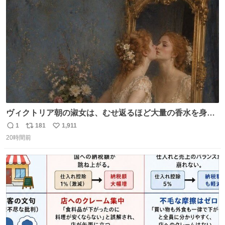
ト
数
数
ヴィクトリア朝の淑女は、むせ返るほど大量の香水を身に
つけるものではないとされていた。それでも香水は、髪や
1
181
1,911
返
リ
い
肌の手入れと同じくらい、ヴィクトリア朝の女性達の美容
20時間前
信
ポ
い
習慣に欠かせないものだった。 当時の香水は、現在私たち
数
ス
ね
が知る香水よりも単純な組成で、その大部分は薔薇、菫、
ト
数
数
ベルガモット、