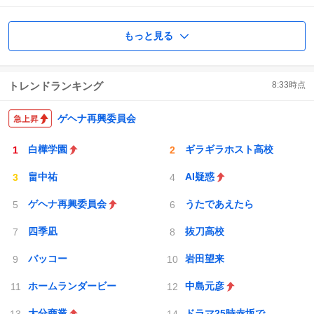
もっと見る
トレンドランキング
8:33
時点
ゲヘナ再興委員会
白樺学園
ギラギラホスト高校
畠中祐
AI疑惑
ゲヘナ再興委員会
うたであえたら
四季凪
抜刀高校
バッコー
岩田望来
ホームランダービー
中島元彦
大分商業
ドラマ25時赤坂で