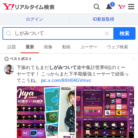
i
ログイン
ID新規取得
検索
キ
ー
話題
最新
画像
動画
ユーザー
ウェブ検索
ワ
ベストポスト
ー
ド
下振れてもまだ
しがみついて
途中集計世界6位のミー
を
ヤーです！ こっからまた下半期最強ミーヤーで頑張っ
消
てこうね。
pic.x.com/8XH04GVmvc
す