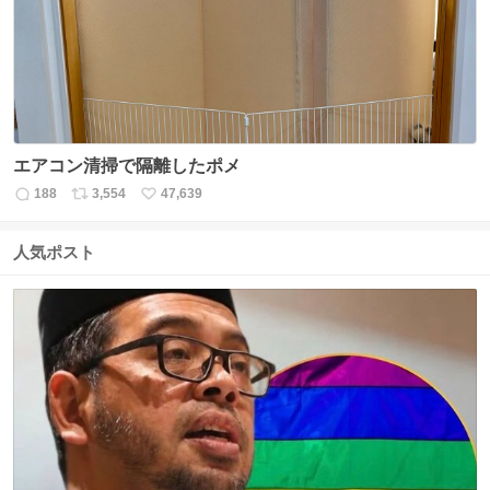
数
エアコン清掃で隔離したポメ
188
3,554
47,639
返
リ
い
信
ポ
い
数
ス
ね
人気ポスト
ト
数
数