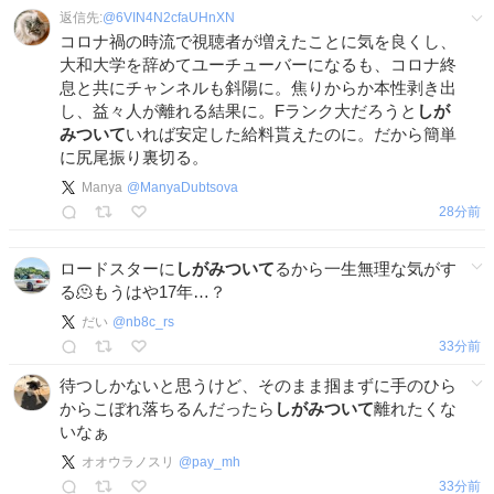
返信先:
@
6VIN4N2cfaUHnXN
コロナ禍の時流で視聴者が増えたことに気を良くし、
大和大学を辞めてユーチューバーになるも、コロナ終
息と共にチャンネルも斜陽に。焦りからか本性剥き出
し、益々人が離れる結果に。Fランク大だろうと
しが
みついて
いれば安定した給料貰えたのに。だから簡単
に尻尾振り裏切る。
Manya
@
ManyaDubtsova
28分前
ロードスターに
しがみついて
るから一生無理な気がす
る🫠もうはや17年…？
だい
@
nb8c_rs
33分前
待つしかないと思うけど、そのまま掴まずに手のひら
からこぼれ落ちるんだったら
しがみついて
離れたくな
いなぁ
オオウラノスリ
@
pay_mh
33分前