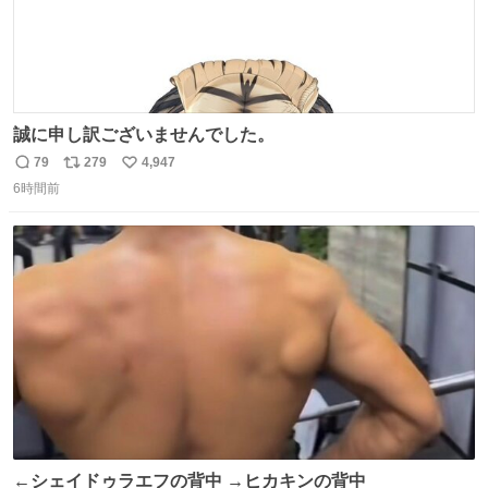
誠に申し訳ございませんでした。
79
279
4,947
返
リ
い
6時間前
信
ポ
い
数
ス
ね
ト
数
数
←シェイドゥラエフの背中 →ヒカキンの背中