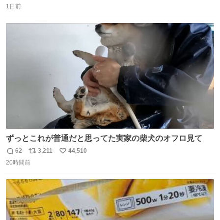
1日前
信
ポ
い
数
ス
ね
ト
数
数
ずっとこれが普通だと思ってた実家の柴犬のオフロ見て
62
3,211
44,510
返
リ
い
20時間前
信
ポ
い
数
ス
ね
ト
数
数