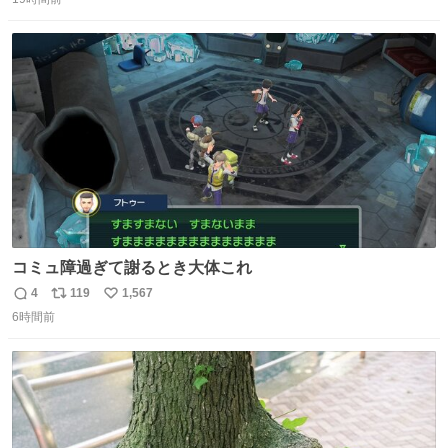
信
ポ
い
数
ス
ね
ト
数
数
コミュ障過ぎて謝るとき大体これ
4
119
1,567
返
リ
い
6時間前
信
ポ
い
数
ス
ね
ト
数
数