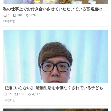
私の仕事上でお付き合いさせていただいている富裕層の社
長さん達は、こんな事しない。 こんな自慢は一切しない
6
108
579
返
リ
い
し、なんなら表に出てこない。 自分に自信がない半端モン
21時間前
信
ポ
い
はブランドで自分を飾りキラキラ自慢をする。 #折田楓
数
ス
ね
#merchu
ト
数
数
【別にいらない】 避難生活を余儀なくされている子どもた
ちのためにヒカキンボックス1000個を寄付させていただき
67
196
4,917
返
リ
い
ました
17時間前
信
ポ
い
数
ス
ね