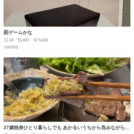
罰ゲームかな
23
837
5,243
返
リ
い
20時間前
信
ポ
い
数
ス
ね
ト
数
数
27歳独身ひとり暮らしでも あかるいうちから呑みながらキ