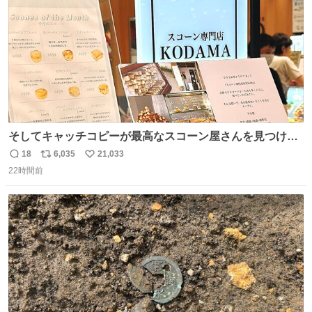
そしてキャッチコピーが最高なスコーン屋さんを見つけて
しまったので思わず買い込んでしまった。スコーンなんて
18
6,035
21,033
返
リ
い
パッサパサなほどええですからね。
22時間前
信
ポ
い
数
ス
ね
ト
数
数