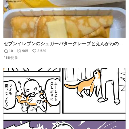
セブンイレブンのシュガーバタークレープとえんがわの寿
司を探している人へ！ シュガーバタークレープは目黒、品
10
905
3,520
返
リ
い
川、蒲田、渋谷、川崎、横浜、鶴見、九州の一部エリア限
21時間前
信
ポ
い
定商品で8月5日に発注が終了したため店舗に置いてあると
数
ス
ね
ころ少ないですが見つけたら即買いです🤩❣️
ト
数
数