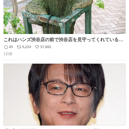
これはハンズ渋谷店の前で渋谷店を見守ってくれている
「くつろ木」。
45
5,224
57,882
返
リ
い
1日前
信
ポ
い
数
ス
ね
ト
数
数