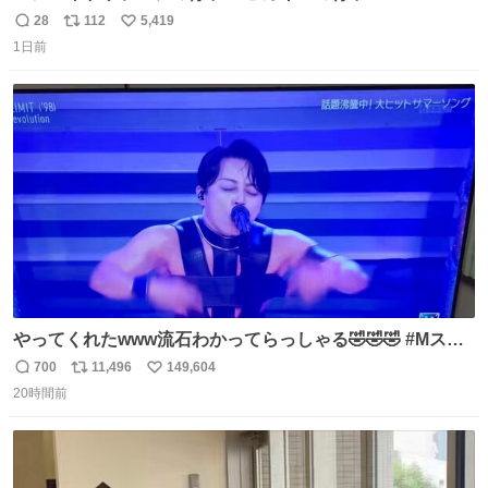
28
112
5,419
返
リ
い
1日前
信
ポ
い
数
ス
ね
ト
数
数
やってくれたwww流石わかってらっしゃる🤣🤣🤣 #Mステ
#西川貴教
700
11,496
149,604
返
リ
い
20時間前
信
ポ
い
数
ス
ね
ト
数
数