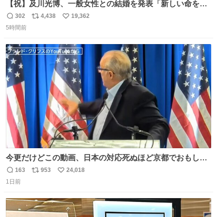
【祝】及川光博、一般女性との結婚を発表「新しい命を授
かっております」 news.livedoor.com/lite/article_d…
302
4,438
19,362
返
リ
い
「私、及川光博はこの度、交際しておりました方と入籍い
5時間前
信
ポ
い
たしました。また、新しい命を授かっております」「今後
数
ス
ね
も変わらず俳優として、ミッチーとして、努力し精進して
ト
数
数
参ります」とつづった。
今更だけどこの動画、日本の対応死ぬほど京都でおもしろ
い。 なんなら敬語で丁寧に煽りまくってるの好き。笑
163
953
24,018
返
リ
い
1日前
信
ポ
い
数
ス
ね
ト
数
数