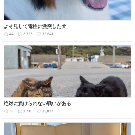
よそ見して電柱に激突した犬
44
2,335
32,641
返
リ
い
信
ポ
い
数
ス
ね
ト
数
数
絶対に負けられない戦いがある
38
1,710
11,017
返
リ
い
信
ポ
い
数
ス
ね
ト
数