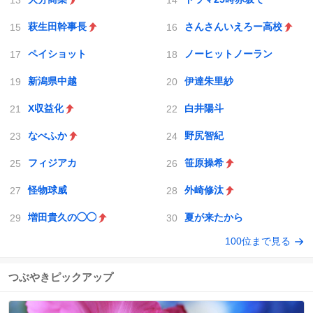
萩生田幹事長
さんさんいえろー高校
ペイショット
ノーヒットノーラン
新潟県中越
伊達朱里紗
X収益化
白井陽斗
なべふか
野尻智紀
フィジアカ
笹原操希
怪物球威
外崎修汰
増田貴久の◯◯
夏が来たから
100位まで見る
つぶやきピックアップ