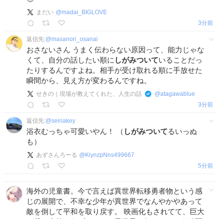
まだい
@
madai_BIGLOVE
3分前
返信先:
@
masanori_osanai
おさないさん うまく伝わらない原因って、能力じゃな
くて、自分の話したい順に
しがみついて
いることだっ
たりするんですよね。相手が受け取れる順に手放せた
瞬間から、見え方が変わるんですね。
せきの｜現場が教えてくれた、人生の話
@
atagawablue
3分前
返信先:
@
seinakey
浴衣むっちゃ可愛いやん！ （
しがみついて
るいっぬ
も）
あずさんろーる
@
KiynzpNns499667
5分前
海外の児童書。今で言えば異世界転移勇者物という感
じの展開で、不幸な少年が異世界でなんやかやあって
敵を倒して平和を取り戻す。 映画化もされてて、巨大