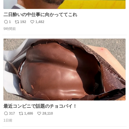
二日酔いの中仕事に向かっててこれ
1
192
1,482
返
リ
い
9時間前
信
ポ
い
数
ス
ね
ト
数
数
最近コンビニで話題のチョコパイ！
317
1,486
28,110
返
リ
い
1日前
信
ポ
い
数
ス
ね