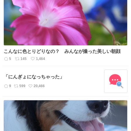
こんなに色とりどりなの？ みんなが撮った美しい朝顔
5
145
1,464
返
リ
い
信
ポ
い
数
ス
ね
「にんぎょになっちゃった」
ト
数
数
9
599
20,466
返
リ
い
信
ポ
い
数
ス
ね
ト
数
数