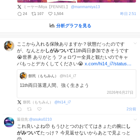
ミーヤー/Miya【FENNEL】
@
manmamiya13
24
107
1,504
昨日 2:51
分析グラフを見る
ここから入れる保険ありますか？状態だったのです
が、なんとか
しがみついて
11th両日参加できそうです
😭世界 ありがとう フォロワー全員と観たいのでキャ
パもっとデカくしてください😭
x.com/hi14_i7/status…
餅民（もちみん）
@hi14_i7
11th両日落選人間、強く生きよう
2026年6月27日
餅民（もちみん）
@
hi14_i7
2分前
返信先:
@
asuku0210
これ良いよね🥺 もうひとつのおててはきょたの腕に
し
がみついて
たっけ？ 今見返せないからあとで見よっと
🥺