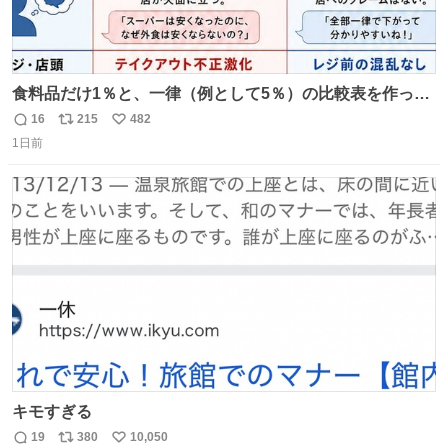
食料品だけ1％と、一律（例として5％）の比較表を作って
みました。 参考になるかと思います。
16
215
482
返
リ
い
1日前
信
ポ
い
数
ス
ね
ト
数
数
キモすぎる
19
380
10,050
返
リ
い