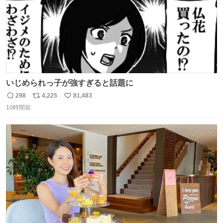
いじめられっ子が強すぎると話題に
298
4,225
81,483
返
リ
い
10時間前
信
ポ
い
数
ス
ね
ト
数
数