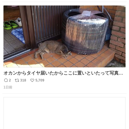
数
ス
ね
ト
数
数
オカンからタイヤ届いたからここに置いといたって写真送
られてきたけど明らかに猫が邪魔くさそうな顔してて草
2
318
5,709
返
リ
い
1日前
信
ポ
い
数
ス
ね
ト
数
数