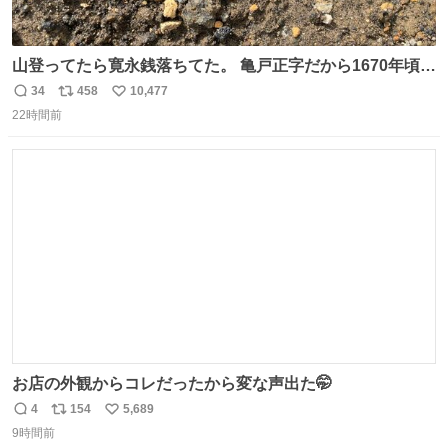
山登ってたら寛永銭落ちてた。 亀戸正字だから1670年頃に
鋳造されたもの。
34
458
10,477
返
リ
い
22時間前
信
ポ
い
数
ス
ね
ト
数
数
お店の外観からコレだったから変な声出た🤭
4
154
5,689
返
リ
い
9時間前
信
ポ
い