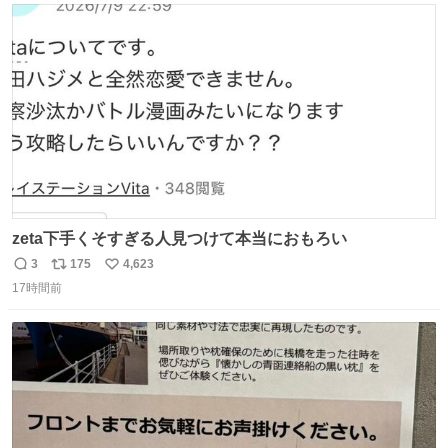
ト
数
数
zeta下手くそすぎる人見つけて本当におもろい
3
175
4,623
返
リ
い
17時間前
信
ポ
い
数
ス
ね
ト
数
数