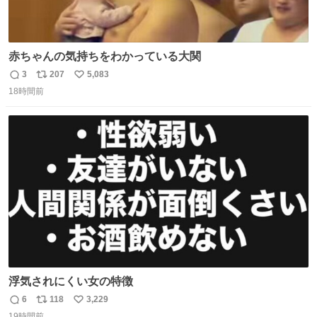
赤ちゃんの気持ちをわかっている大関
3
207
5,083
返
リ
い
18時間前
信
ポ
い
数
ス
ね
ト
数
数
浮気されにくい女の特徴
6
118
3,229
返
リ
い
19時間前