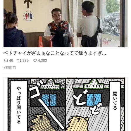
ベトチャイがざまぁなことなってて飯うますぎ
る〜〜〜！！！！！！！！ 店員さんの神対応によって先頭
40
375
4,383
返
リ
い
並んでたのに列からハブられてたwwwwwwwwwwww
7時間前
信
ポ
い
数
ス
ね
ト
数
数