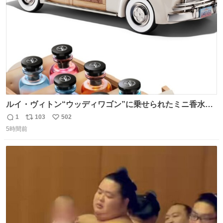
数
ルイ・ヴィトン“ウッディワゴン”に乗せられたミニ香水コ
フレ、グラデカラーのフレグランスケースも - fashion-
1
103
502
返
リ
い
press.net/news/149472
5時間前
信
ポ
い
数
ス
ね
ト
数
数