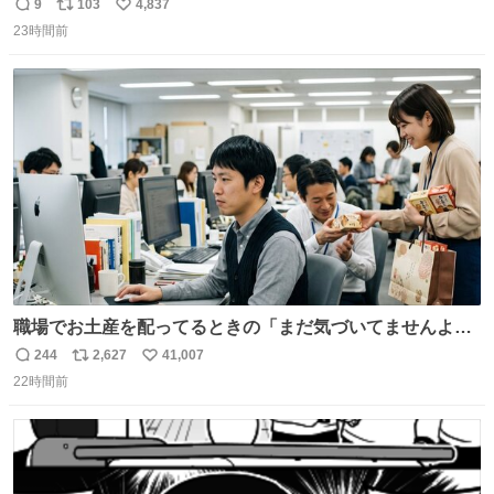
ッチンでひとり焼肉できてしあわせだもん՞ o̴̶̷̥ ̫ o̴̶̷̥ ՞
9
103
4,837
返
リ
い
23時間前
信
ポ
い
数
ス
ね
ト
数
数
職場でお土産を配ってるときの「まだ気づいてませんよ」
的な演技が毎回シンドい。
244
2,627
41,007
返
リ
い
22時間前
信
ポ
い
数
ス
ね
ト
数
数