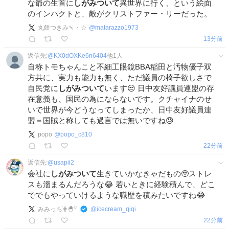
な爺の生首に
しがみついて
異世界に行く、という絵面
のインパクトと、敵がクリストファー・リーだった。
丸餅つきみ🍡・☆
@
matarazzo1973
13分前
返信先:
@
KX0dOXKe6n6404
他
1
人
自称トモちゃんこと不細工眼鏡BBA稲田と汚物優子双
方共に、実力も能力も無く、ただ議員の椅子欲しさで
自民党に
しがみついて
います😒 日中友好議員連盟の存
在意義も、国民の為にならないです。クチャイナのせ
いで世界が今どうなってしまったか、日中友好議員連
盟＝国賊と称しても過言では無いですね😓
popo
@
popo_c810
22分前
返信先:
@
usapii2
会社に
しがみついて
生きていかなきゃだもの🥹ストレ
スも溜まるんだろうな😂 若いときに経験積んで、どこ
ででもやっていけるような職歴を積みたいですね😂
みみっち࡛࣪⋕🐣꒷
@
icecream_qiqi
22分前