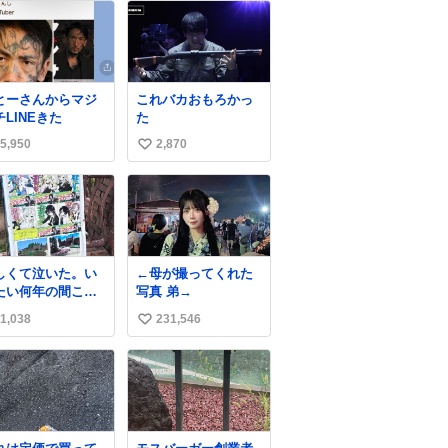
とーさんからマジ
これバカおもろかっ
チLINEきた
た
5,950
2,870
い
い
ね
数
しくて泣いた。い
←母が撮ってくれた
たい何年の間ここ
写真 弟→
岐阜の街を見守っ
1,038
231,546
い
たんだ･･･ 河合荘
変サラも小市民
い
、全部･･･
ね
数