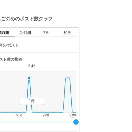
んごのめの
ポスト数グラフ
6時間
24時間
7日
30日
件のポスト
スト数の推移
5:45
1
件
5:00
7:00
9:00