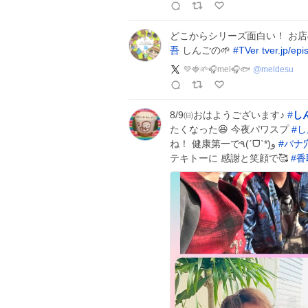
どこからシリーズ面白い！ お
吾
しんごの🌱
#
TVer
tver.jp/e
💚🍓🌱🎧mel🎧🐟
@
meldesu
8/9㈰おはようございます♪
#
し
たくなった😆 今夜パワスプ
#
し
ね！ 健康第一で٩(ˊᗜˋ*)و
#
バナ
テキトーに 感謝と笑顔で🥰
#
香