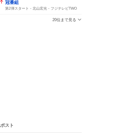
冠番組
第2弾スタート
北山宏光
フジテレビTWO
20位まで見る
気ポスト