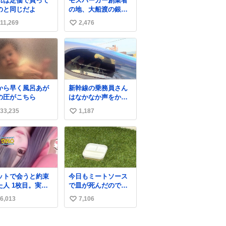
れは定価で買って
モスバーガー創業者
のと同じだよ
の地、大船渡の銀の
モスバーガーに一
11,269
2,476
い
礼。
い
ね
数
から早く風呂あが
新幹線の乗務員さん
の圧がこちら
はなかなか声をかけ
づらいのだけど😅 ル
33,235
1,187
い
ミエールの運転士さ
ん、運転台にカメラ
い
マン向けたらお二人
ね
で敬礼🫡✨ 暗くて上
数
手く撮れないなぁ…
な顔してたら、わざ
わざ車外に出て来て
ットで会うと約束
今日もミートソース
くださり✨ 「フリー
た人 1枚目。実際
で皿が死んだので、
素材なので載せて大
た人2枚目
天日干しをしていま
丈夫です！」と自ら
6,013
7,106
い
す🍝 ありがとう先人
言ってくださる親切
の知恵
い
気さくなS運転士さん
感謝
ね