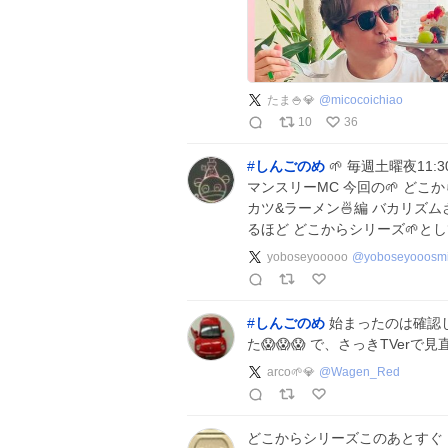
たま🍚💎
@
micocoichiao
10
36
#
しんごのめ
🌱 毎週土曜夜11:
マンスリーMC 今回の🌱 どこ
カツ&ラーメン🍜編 バカリズム
るほど どこからシリーズ🌱とし
yoboseyooooo
@
yoboseyooosmi
#
しんごのめ
始まったのは確認
た😱😱😱 で、さっきTVer
arco🌱💎
@
Wagen_Red
どこからシリーズこのあとすぐ！