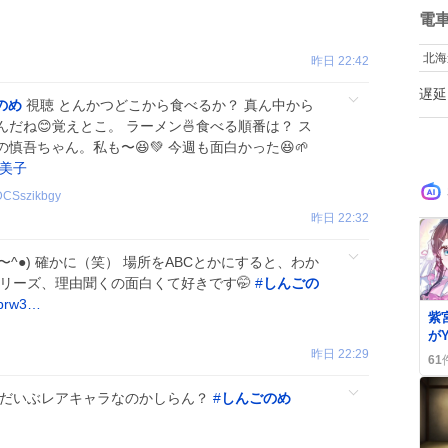
数
電
北海
昨日 22:42
遅延
のめ
視聴 とんかつどこから食べるか？ 真ん中から
だね😊覚えとこ。 ラーメン🍜食べる順番は？ ス
吾ちゃん。私も〜😆💚 今週も面白かった😆🌱
美子
CSszikbgy
昨日 22:32
〜^●) 確かに（笑） 場所をABCとかにすると、わか
シリーズ、理由聞くの面白くて好きです🤭
#
しんごの
/eprw3…
0
紫
がY
ク
昨日 22:29
61
フ
「
 だいぶレアキャラなのかしらん？
#
しんごのめ
歓