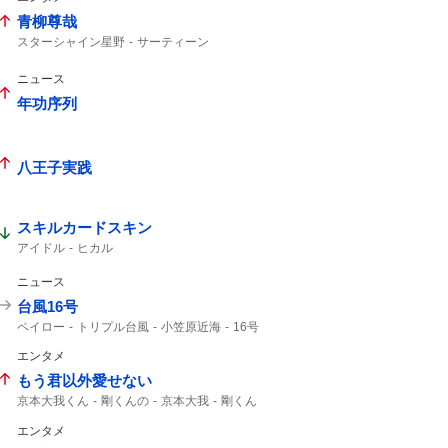
青柳尊哉
スターシャイン星野
サーティーン
仮面ライダーゼッツ
ロードサーティーン
コードナンバーサーティーン
ニュース
年功序列
八王子実践
スキルカードスキン
アイドル
ヒカル
ニュース
台風16号
ペイロー
トリプル台風
小笠原近海
16号
熱帯低気圧
影響はない
新たな台風
エンタメ
午後3時
14号
台風14号
台風15号
15号
もう君以外愛せない
京本大我くん
剛くんの
京本大我
剛くん
帝劇コン
僕こそミュージック
光一くん
エンタメ
京本さん
DOMOTO
帝コン
市村正親