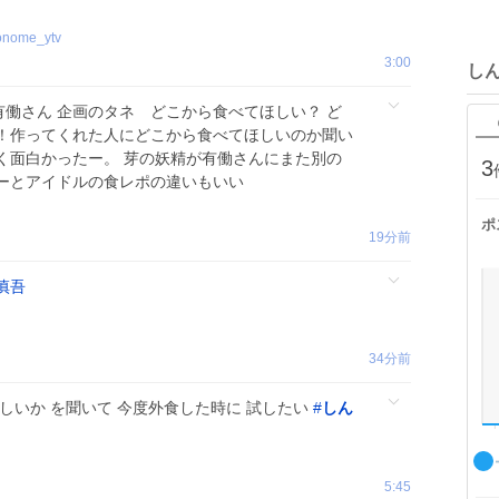
onome_ytv
3:00
し
 有働さん 企画のタネ どこから食べてほしい？ ど
！作ってくれた人にどこから食べてほしいのか聞い
く面白かったー。 芽の妖精が有働さんにまた別の
3
ーとアイドルの食レポの違いもいい
ポ
19分前
慎吾
34分前
しいか を聞いて 今度外食した時に 試したい
#
しん
5:45