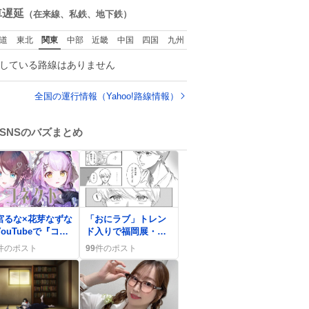
数
車遅延
（在来線、私鉄、地下鉄）
道
東北
関東
中部
近畿
中国
四国
九州
している路線はありません
全国の運行情報（Yahoo!路線情報）
SNSのバズまとめ
0
宮るな×花芽なずな
「おにラブ」トレン
ouTubeで『コネ
ド入りで福岡展・ト
ト』カバー公開、
ークライブが熱狂、
件のポスト
99
件のポスト
ァンは「最高」や
ファンは「まだまだ
うおおおおお」と
夏のおにラブしてく
喜
れる」と歓喜