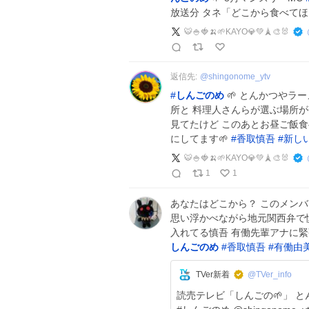
放送分 タネ「どこから食べてほ
🐯🍚🍓🍌🌱KAYO💎💚🗼🎨🐰
返信先:
@
shingonome_ytv
#
しんごのめ
🌱 とんかつやラ
所と 料理人さんらが選ぶ場所が
見てたけど このあとお昼ご飯食べ
にしてます🌱
#
香取慎吾
#
新し
🐯🍚🍓🍌🌱KAYO💎💚🗼🎨🐰
1
1
あなたはどこから？ このメンバ
思い浮かべながら地元関西弁で
入れてる慎吾 有働先輩アナに緊
しんごのめ
#
香取慎吾
#
有働由
TVer新着
@TVer_info
読売テレビ「しんごの🌱」 とん