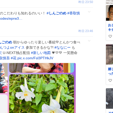
昨日 23:50
店のこだわりも知れるのいい！
#
しんごのめ
#
香取慎
pisodes/eprw3…
お
キ
昨日 23:46
い
んごのめ
朝からゆったり楽しい番組💚とんかつ食べ
い
んつよonアイス
参加できるかな?!
#
ななにー
も
ね
穴
U-NEXT独占配信
#
新しい地図
💗💛💚 一笑懸命
数
取慎吾
#
花
pic.x.com/Fsl3PTHkJV
嬉
っ
で
い
て
も
い
も
ね
数