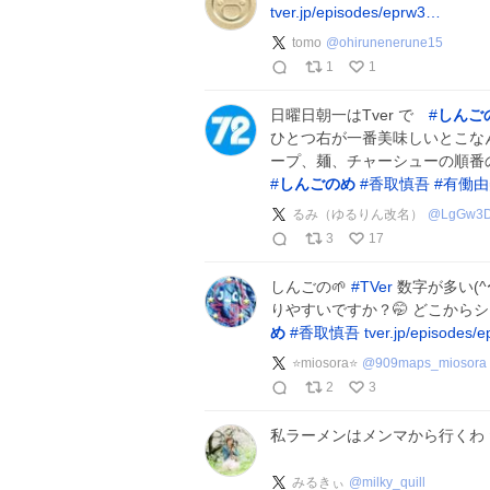
tver.jp/episodes/eprw3…
tomo
@
ohirunenerune15
1
1
日曜日朝一はTver で
#
しんご
ひとつ右が一番美味しいとこなん
ープ、麺、チャーシューの順番の慎
#
しんごのめ
#
香取慎吾
#
有働由
るみ（ゆるりん改名）
@
LgGw3D
3
17
しんごの🌱
#
TVer
数字が多い(^
りやすいですか？🤭 どこから
め
#
香取慎吾
tver.jp/episodes
⭐️miosora⭐️
@
909maps_miosora
2
3
私ラーメンはメンマから行くわ
みるきぃ
@
milky_quill