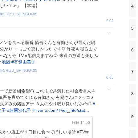
しい？🌱」 【本編】
4
@
CHIZU_SHINGO405
3:08
5
ーメンを食べる順番 慎吾くんと有働さんが選んだ場
分かり すっごく楽しかったです💚 昨夜も寝るまで
6
ながら TVer配信見ますね😍 来週の放送も楽しみ
い地図
#
有働由美子
@
CHIZU_SHINGO405
7
3:06
ーで新番組希望📺️ これまで共演した司会者さんを
8
慎吾を褒めてくれる有働さん 有働さんにツッコミ
張ぎみの諸国アナ ３人のやり取り良いなあ🌱🌱
#
美子
#
諸國沙代子
#
Tver
x.com/TVer_info/stat…
9
昨日 14:56
かつ店主が１口目に食べてほしい場所 #TVer