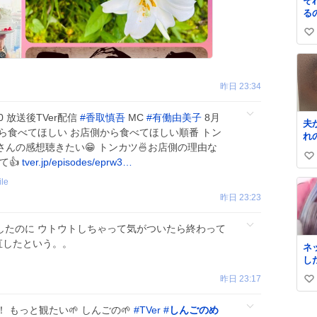
そ
る
い
い
ね
数
昨日 23:34
30 放送後TVer配信
#
香取慎吾
MC
#
有働由美子
8月
夫
から食べてほしい お店側から食べてほしい順番 トン
れ
さんの感想聴きたい😁 トンカツ🍜お店側の理由な
て👍
tver.jp/episodes/eprw3…
い
い
le
ね
昨日 23:23
数
したのに ウトウトしちゃって気がついたら終わって
で見直したという。。
ネ
し
来
昨日 23:17
い
い
 もっと観たい🌱 しんごの🌱
#
TVer
#
しんごのめ
ね