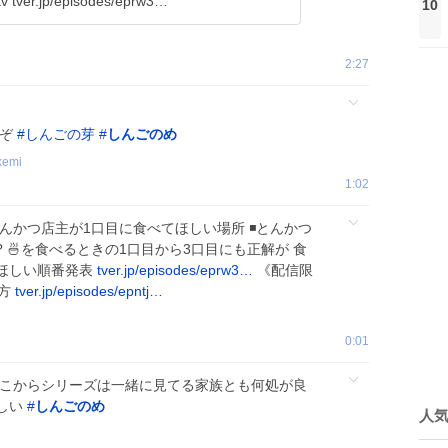
ver.jp/episodes/eprw3…
10
2:27
うぞ
#
しんごの芽
#
しんごのめ
kemi
1:02
✅とんかつ店主が1口目に食べてほしい場所 ◾️とんかつ
 🍜を食べるときの1口目から3口目にも正解が 食
ほしい順番発表
tver.jp/episodes/eprw3…
《配信限
び方
tver.jp/episodes/epntj…
0:01
どこからシリーズは一緒に見てる家族とも何処が良
しい
#
しんごのめ
人