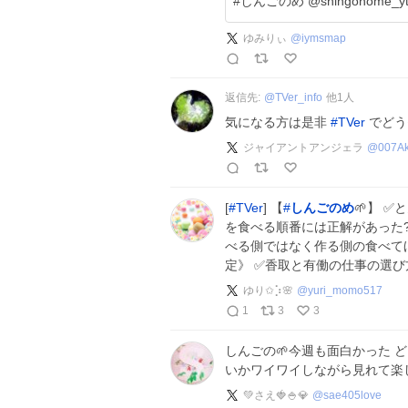
#しんごのめ @shingonome_ytv t
ゆみりぃ
@
iymsmap
返信先:
@
TVer_info
他
1
人
気になる方は是非
#
TVer
でど
ジャイアントアンジェラ
@
007A
[
#
TVer
] 【
#
しんごのめ
🌱】 
を食べる順番には正解があった?
べる側ではなく作る側の食べて
定》 ✅香取と有働の仕事の選
ゆり✩⡱🌸
@
yuri_momo517
1
3
3
しんごの🌱今週も面白かった 
いかワイワイしながら見れて楽
💚さえ🍓🍚💎
@
sae405love