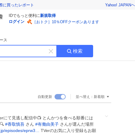
Yahoo! JAPAN
ヘ
実際に買ったレポート
IDでもっと便利に
新規取得
ログイン
［おトク］10％OFFクーポンあります
ース
検索
キ
ー
ワ
ー
ド
を
消
自動更新
並べ替え：
新着順
す
Verにて見逃し配信中📺 とんかつを食べる順番には
🔍
#
香取慎吾
さん
#
有働由美子
さんが選んだ場所
r.jp/episodes/eprw3…
TVerのお気に入り登録もお願