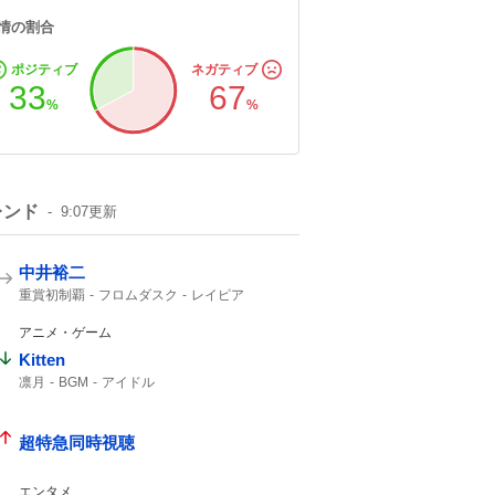
情の割合
ポジティブ
ネガティブ
33
67
%
%
レンド
9:07
更新
中井裕二
重賞初制覇
フロムダスク
レイピア
レッドエヴァンス
12番人気
3着
36度
2着
好きになっちゃう
アニメ・ゲーム
Kitten
凛月
BGM
アイドル
超特急同時視聴
エンタメ