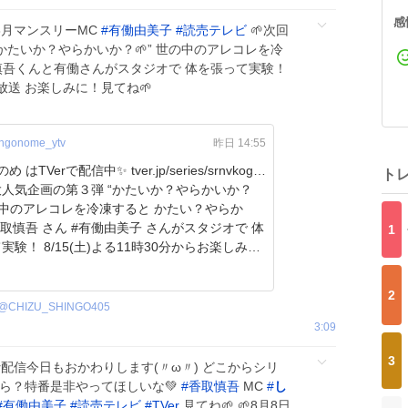
感
 8月マンスリーMC
#
有働由美子
#
読売テレビ
🌱次回
“かたいか？やらかいか？🌱” 世の中のアレコレを冷
慎吾くんと有働さんがスタジオで 体を張って実験！
ら放送 お楽しみに！見てね🌱
ngonome_ytv
昨日 14:55
 はTVerで配信中✨ tver.jp/series/srnvkog…
ト
人気企画の第３弾 “かたいか？やらかいか？
世の中のアレコレを冷凍すると かたい？やらか
香取慎吾 さん #有働由美子 さんがスタジオで 体
1
よる11時30分からお楽しみ
2
@
CHIZU_SHINGO405
3:09
3
Ver配信今日もおかわりします(〃ω〃) どこからシリ
ら？特番是非やってほしいな💚
#
香取慎吾
MC
#
し
#
有働由美子
#
読売テレビ
#
TVer
見てね🌱 🌱8月8日