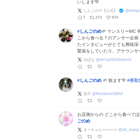
いします💚
しんごの🌱【公式】
@
shing
7
273
975
#
しんごのめ
🌱 マンスリーMC
こから食べる？のアンサー企画
たインタビューがとても興味深
緊張をしていたり、アナウンサ
ゆばな
@
xHYgVDz59xfooVt
#
しんごのめ
🌱 観ます💚
#
香取
知子
@
RiontomoSMAP
お店側からの どこから食べてほ
ごのめ
まーちゃん⭐️⭐⭐⭐⭐⭐️
@
sfc_mana