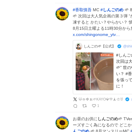
#
香取慎吾
MC
#
しんごのめ
🌱
🌱 次回は大人気企画の第３弾 
凍すると かたい？やらかい？ 
8月15日土曜よる11時30分か
x.com/shingonome_ytv…
しんごの🌱【公式】
@shi
#しんごのめ
次回は大
🌱” 
い？ #
を張って実験！ 8/15(土)
に！
🐯🍚🍓🍌🌱KAYO💎💚🗼🎨🐰
1
お昼のお供に
しんごのめ
🌱 T
ーズすごく為になるので どこか
んごのめ
🌱 8月マンスリーMC