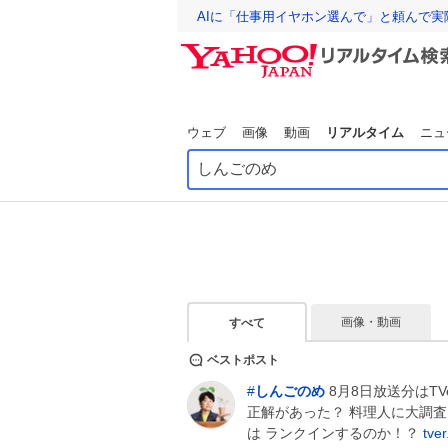
AIに「仕事用イヤホン選んで」と頼んで
ウェブ
画像
動画
リアルタイム
ニュ
画像・動画
すべて
ベストポスト
#
しんごのめ
8月8日放送分はT
正解があった？ 料理人に大調査
は ランクインするのか！？
tve