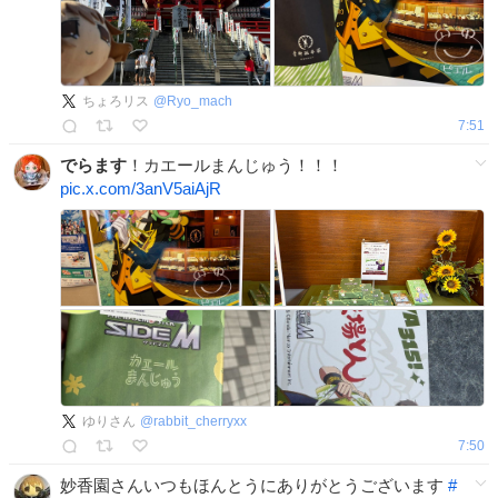
ちょろリス
@
Ryo_mach
7:51
でらます
！カエールまんじゅう！！！
pic.x.com/3anV5aiAjR
ゆりさん
@
rabbit_cherryxx
7:50
妙香園さんいつもほんとうにありがとうございます
#