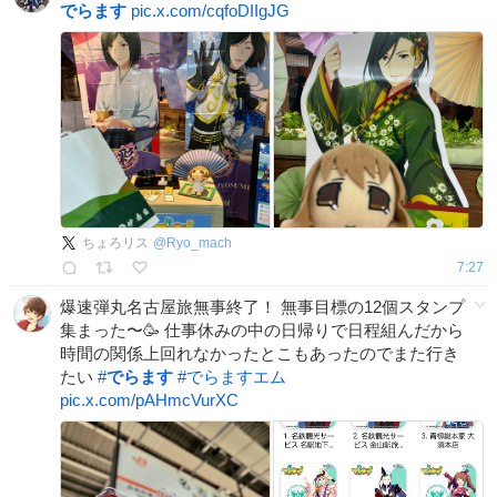
でらます
pic.x.com/cqfoDIIgJG
ちょろリス
@
Ryo_mach
7:27
爆速弾丸名古屋旅無事終了！ 無事目標の12個スタンプ
集まった〜🥳 仕事休みの中の日帰りで日程組んだから
時間の関係上回れなかったとこもあったのでまた行き
たい
#
でらます
#
でらますエム
pic.x.com/pAHmcVurXC