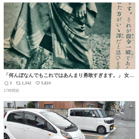
数
ス
ね
る恐る部屋の扉を開けた先にこの光景が待ってた時の少年
ト
数
数
の反応を答えよ
「何んぼなんでもこれではあんまり勇敢すぎます。」 女性
の立ち振る舞い指南コーナーで、大股を「下品」や「はし
3
1,342
5,824
返
リ
い
たない」という言葉を使わず「勇敢すぎます」と洒落っ気
17時間前
信
ポ
い
たっぷりにたしなめる当時の言葉選びよ 勇敢すぎます、使
数
ス
ね
っていきたい… （昭和4年婦人倶楽部新年号より）
ト
数
数