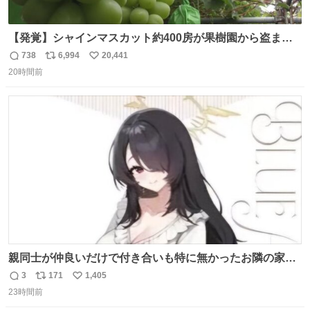
【発覚】シャインマスカット約400房が果樹園から盗まれ
る 栃木・佐野市 news.livedoor.com/article/detail… 被害
738
6,994
20,441
返
リ
い
に遭った果樹園には防犯カメラなどはなく、シャインマス
20時間前
信
ポ
い
カットが盗まれた木には刃物などで切られた跡が。市内で
数
ス
ね
今年に入って同様の被害は確認されておらず、警察はパト
ト
数
数
ロールを強化する。
親同士が仲良いだけで付き合いも特に無かったお隣の家に
自分とこの親が外せない用事があるからと半ば強制的に預
3
171
1,405
返
リ
い
けられて空き部屋が無いからたまに見かけるけどロクに会
23時間前
信
ポ
い
話したことも無い一人娘と同じ部屋で寝るように言われ恐