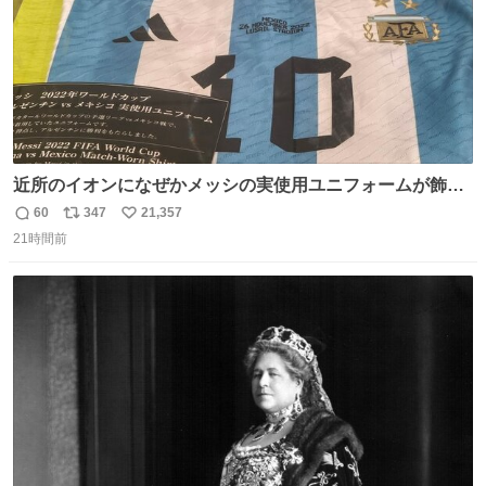
近所のイオンになぜかメッシの実使用ユニフォームが飾っ
てあっておもろい
60
347
21,357
返
リ
い
21時間前
信
ポ
い
数
ス
ね
ト
数
数