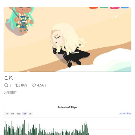
数
ス
ね
ト
数
数
これ
3
869
4,563
返
リ
い
6時間前
信
ポ
い
数
ス
ね
ト
数
数