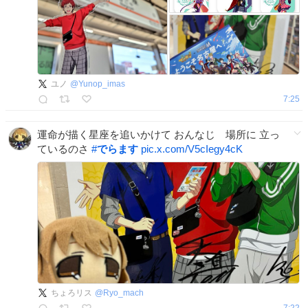
ユノ
@
Yunop_imas
7:25
運命が描く星座を追いかけて おんなじ 場所に 立っ
ているのさ
#
でらます
pic.x.com/V5cIegy4cK
ちょろリス
@
Ryo_mach
7:22