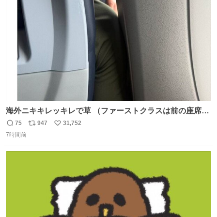
ト
数
数
海外ニキキレッキレで草 （ファーストクラスは前の座席で
あるため）
75
947
31,752
返
リ
い
7時間前
信
ポ
い
数
ス
ね
ト
数
数