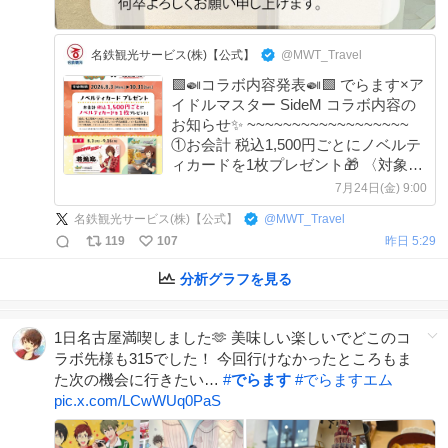
名鉄観光サービス(株)【公式】
@MWT_Travel
🟩🍛コラボ内容発表🍛🟩 でらます×ア
イドルマスター SideM コラボ内容の
お知らせ✨ ~~~~~~~~~~~~~~~~~~
①お会計 税込1,500円ごとにノベルテ
ィカードを1枚プレゼント🎁 〈対象店
舗〉 錦店、名古屋駅エスカ店、パレ
7月24日(金) 9:00
マルシェ池下店、 イオンタウン千種
名鉄観光サービス(株)【公式】
@
MWT_Travel
店、
119
107
昨日 5:29
分析グラフを見る
1日名古屋満喫しました🫶 美味しい楽しいでどこのコ
ラボ先様も315でした！ 今回行けなかったところもま
た次の機会に行きたい…
#
でらます
#
でらますエム
pic.x.com/LCwWUq0PaS