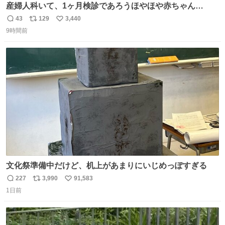
産婦人科いて、1ヶ月検診であろうほやほや赤ちゃん👩‍🍼
と推定2,3歳の女の子👧🏻をワンオペで連れてるママがいる
43
129
3,440
返
リ
い
のだけども 女の子ずっとママの側から離れない…⁉️ 手を繋
9時間前
信
ポ
い
がなくてもうろちょろしないしママが歩いたらピクミンみ
数
ス
ね
たいにﾄﾃﾄﾃついてってるし逃走しないし脱走しないし逃げ
ト
数
数
ないし走ら文字数
文化祭準備中だけど、机上があまりにいじめっぽすぎる
227
3,990
91,583
返
リ
い
1日前
信
ポ
い
数
ス
ね
ト
数