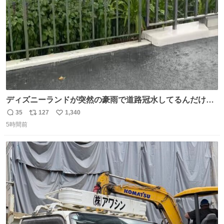
数
ディズニーランドが突然の豪雨で道路冠水してるんだけど
☔️ この雨で今年初のミッションクールダウン中止。幾ら何
35
127
1,340
返
リ
い
でもやばすぎだろ...
5時間前
信
ポ
い
数
ス
ね
ト
数
数