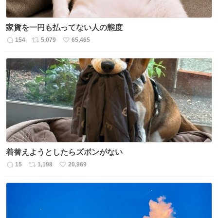
家賃を一円も払ってない人の態度
154
5,079
65,465
返
リ
い
信
ポ
い
数
ス
ね
ト
数
数
着替えようとしたらズボンがない
15
1,198
20,969
返
リ
い
信
ポ
い
数
ス
ね
ト
数
数