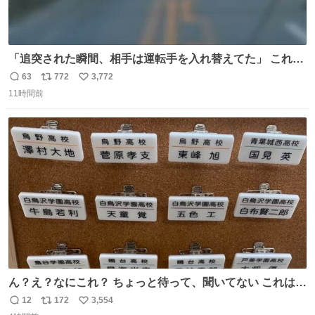
「追突された瞬間、相手は運転手を入れ替えてた」 これ実
話。 しかも後で無免許と判明。 ドラレコ無かったら完全に
63
772
3,772
返
リ
い
やられてた案件。 #追突 #替え玉 #無免許運転
11時間前
信
ポ
い
数
ス
ね
ト
数
数
ん？え？なにこれ？ ちょっと待って、聞いてない これは販
売されているのもですか？
12
172
3,554
返
リ
い