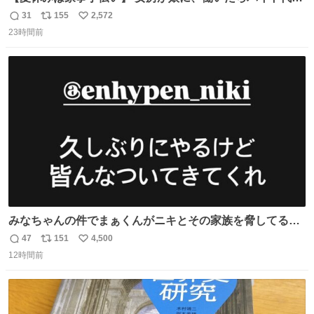
らえば？と言ったら、娘は、いらない、と言って黙々と働
31
155
2,572
返
リ
い
いてくれました。 あとでソフトクリーム買ってやろうと思
23時間前
信
ポ
い
いました。
数
ス
ね
ト
数
数
みなちゃんの件でまぁくんがニキとその家族を脅してるけ
ど絶対間違えてる。 悪いのは誹謗中傷した人達でしょ。こ
47
151
4,500
返
リ
い
んなのみなちゃん望んでないし曲がった正義すぎる
12時間前
信
ポ
い
数
ス
ね
ト
数
数