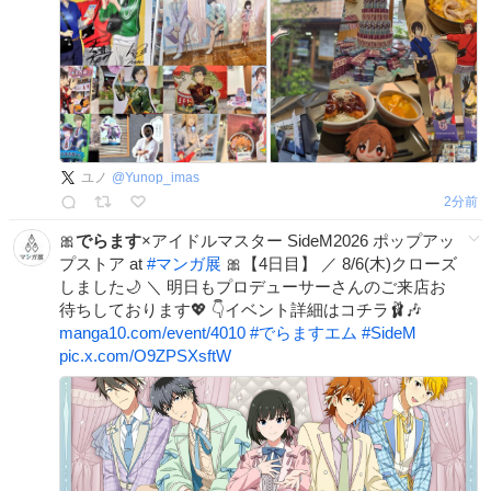
ユノ
@
Yunop_imas
2分前
🎀
でらます
×アイドルマスター SideM2026 ポップアッ
プストア at
#
マンガ展
🎀【4日目】 ／ 8/6(木)クローズ
しました🌙 ＼ 明日もプロデューサーさんのご来店お
待ちしております💖 👇イベント詳細はコチラ🩰🎶
manga10.com/event/4010
#
でらますエム
#
SideM
pic.x.com/O9ZPSXsftW