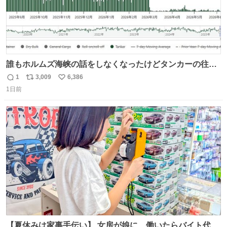
誰もホルムズ海峡の話をしなくなったけどタンカーの往来
は消滅したままですねと
1
3,009
6,386
返
リ
い
1日前
信
ポ
い
数
ス
ね
ト
数
数
【夏休みは家事手伝い】 女房が娘に、働いたらバイト代も