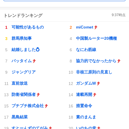
トレンドランキング
9:37
時点
可能性があるもの
miComet
群馬県知事
中国製ルーター20機種
結婚しました💍
なにわ筋線
バッタイム
協力的でなかったから
ジャングリア
非核三原則の見直し
直前放送
ガンダムW
防衛省関係者
連載再開
プチプチ株式会社
措置命令
黒島結菜
素のまんま
すとーんずのてがみ
いのちの党