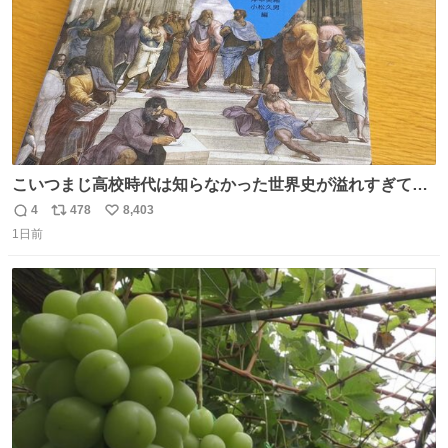
こいつまじ高校時代は知らなかった世界史が溢れすぎてて
𝑩𝑰𝑮 𝑳𝑶𝑽𝑬＿＿
4
478
8,403
返
リ
い
1日前
信
ポ
い
数
ス
ね
ト
数
数