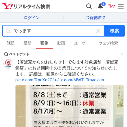
i
ログイン
ID新規取得
検索
キ
ー
話題
最新
画像
動画
ユーザー
ウェブ検索
ワ
ベストポスト
ー
ド
【若鯱家からのお知らせ】
でらます
対象店舗「若鯱家
を
錦店」のお盆期間中の営業日についてお知らせいたし
消
ます。 詳細は、画像からご確認ください。
す
pic.x.com/RpuXd2C1uJ
x.com/MWT_Travel/sta…