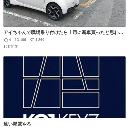
アイちゃんで職場乗り付けたら上司に新車買ったと思われ
たの嬉しすぎる。 20年落ちの車もやりようによっては新車
4
109
1,260
返
リ
い
っぽく見えるってことよ。 令和の車の横に並べても違和感
19時間前
信
ポ
い
ない平成18年式です。
数
ス
ね
ト
数
数
遠い親戚やろ