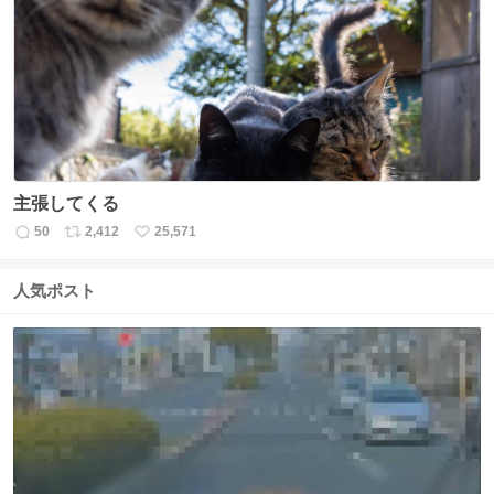
数
ス
ね
ト
数
数
主張してくる
50
2,412
25,571
返
リ
い
信
ポ
い
数
ス
ね
人気ポスト
ト
数
数