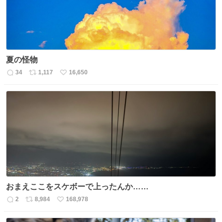
夏の怪物
34
1,117
16,650
返
リ
い
信
ポ
い
数
ス
ね
ト
数
数
おまえここをスケボーで上ったんか……
2
8,984
168,978
返
リ
い
信
ポ
い