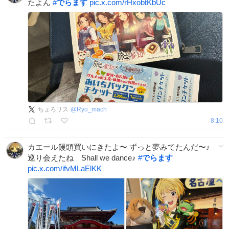
たよん
#
でらます
pic.x.com/rHxobtKbUc
ちょろリス
@
Ryo_mach
8:10
カエール饅頭買いにきたよ〜 ずっと夢みてたんだ〜♪
巡り会えたね Shall we dance♪
#
でらます
pic.x.com/ifvMLaElKK