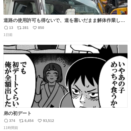
道路の使用許可も得ないで、道を塞いだまま解体作業して
る。 写真を撮ろうとしたら「勝手に写真撮るな馬鹿野郎」
13
281
850
返
リ
い
と罵倒されるなど。
1日前
信
ポ
い
数
ス
ね
ト
数
数
弟の初デート
374
6,454
93,512
返
リ
い
11時間前
信
ポ
い