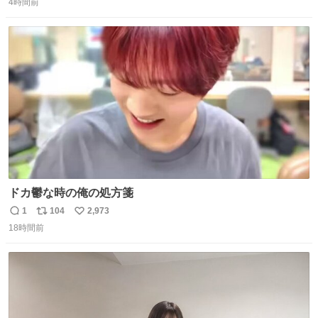
4時間前
信
ポ
い
数
ス
ね
ト
数
数
ドカ鬱な時の俺の処方箋
1
104
2,973
返
リ
い
18時間前
信
ポ
い
数
ス
ね
ト
数
数