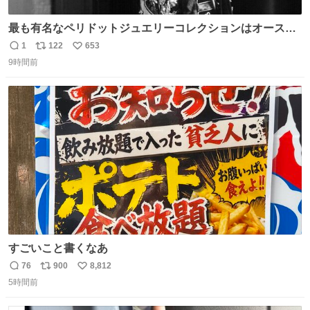
最も有名なペリドットジュエリーコレクションはオースト
リア大公妃イザベラが所有していたもの。一時期キッチン
1
122
653
返
リ
い
ペーパーに包んで保管されていたことに衝撃💥を受けた。
9時間前
信
ポ
い
数
ス
ね
ト
数
数
すごいこと書くなあ
76
900
8,812
返
リ
い
5時間前
信
ポ
い
数
ス
ね