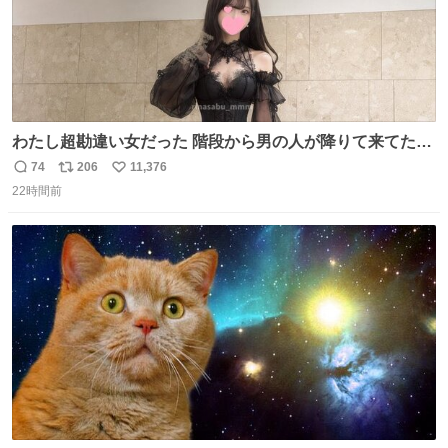
わたし超勘違い女だった 階段から男の人が降りて来てたん
だけど この格好の女が立ってたら一回は足が止まるでし
74
206
11,376
返
リ
い
ょ？普通。降りてきたのは仕事帰りっぽい男の人で、足取
22時間前
信
ポ
い
り重そうに歩いてて見るからに異変を感じたんだけど
数
ス
ね
ト
数
数