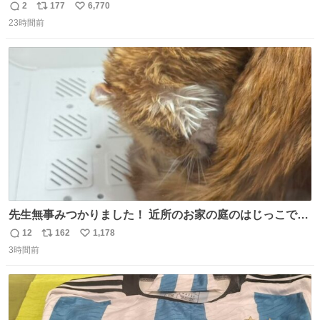
2
177
6,770
返
リ
い
23時間前
信
ポ
い
数
ス
ね
ト
数
数
先生無事みつかりました！ 近所のお家の庭のはじっこでう
ずくまってました💦 拡散してくれたり探してくれたみなさ
12
162
1,178
返
リ
い
ん本当にありがとございます！ 飛び出し防止柵を増やして
3時間前
信
ポ
い
先生とちょびが怖い思いをしないでいいようにしようと思
数
ス
ね
う！
ト
数
数