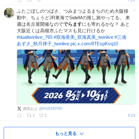
ふたごぼしのつばさ、つみまつよるまちのため大阪移
動中、ちょうどJR東海でSideMの推し旅やってる。 来
週は名古屋開催なので
でらます
にも寄れるかな？ あと
大阪近くは高槻市ふたマスも見に行けるか
#
dualtwinlive_765
#
双海亜美_双海真美_twinlive
#
三浦
あずさ_秋月律子_twinlive
pic.x.com/8TEspKvq10
都筑およ
@
KG8XER95
1
1
6:24
もっと見る