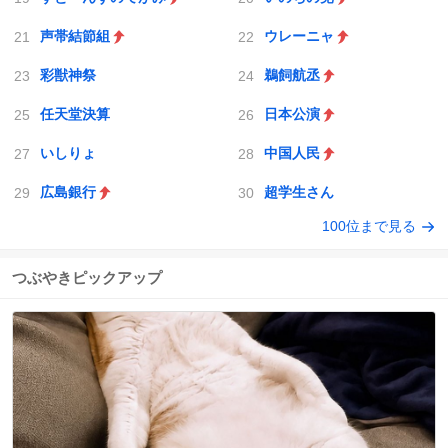
声帯結節組
ウレーニャ
彩獣神祭
鵜飼航丞
任天堂決算
日本公演
いしりょ
中国人民
広島銀行
超学生さん
100位まで見る
つぶやきピックアップ