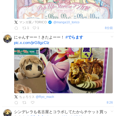
マンガ展／TORICO
@
manga10_torico
1
1
8分前
にゃんすーー！きたよーー！
#
でらます
pic.x.com/jirG8gzClz
ちょろリス
@
Ryo_mach
8:26
シンデレラも名古屋とコラボしてたからチケット買っ