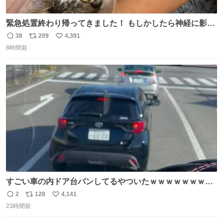
緊急処置終わり帰ってきました！ もしかしたら神経に影響
も出ているのかもと、、その影響で出にくいのもあるかも
38
209
4,391
返
リ
い
との事 内臓エコーもしてみると少し動きが弱いのかもなぁ
8時間前
信
ポ
い
と先生が言っておりました。 明日また病院です！ 帰ってき
数
ス
ね
て弟にぐるぐる言いながら甘えん坊してました☺️
ト
数
数
すごい車の内ドア台パンしてるやついたｗｗｗｗｗｗｗｗ
ｗｗｗｗｗｗ
2
128
4,141
返
リ
い
23時間前
信
ポ
い
数
ス
ね