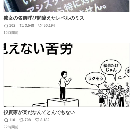
彼女の名前呼び間違えたレベルのミス
102
3,548
50,194
返
リ
い
16時間前
信
ポ
い
数
ス
ね
ト
数
数
投資家が楽だなんてとんでもない
116
708
8,182
返
リ
い
22時間前
信
ポ
い