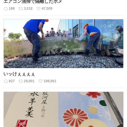
エアコン清掃で隔離したポメ
188
3,532
47,509
返
リ
い
信
ポ
い
数
ス
ね
ト
数
数
いッけぇぇぇぇ
827
29,901
198,061
返
リ
い
信
ポ
い
数
ス
ね
ト
数
数