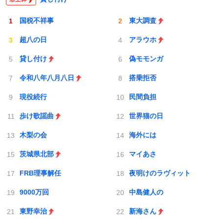
国税不祥事
東大調査
超八の日
アラウホ
貸し付け
偽モモンガ
令和八年八月八日
搭乗拒否
現役続行
民間負担
歩け歌謡曲
世界猫の日
木梨の会
海外には
茨城県北部
マイあさ
FRB理事解任
夜明けのラヴィット
9000万回
中島健人の
東野幸治
新海さん