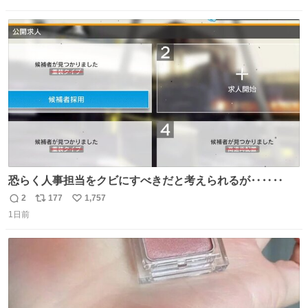
信
ポ
い
い。放っておくと永遠に髪撫でてきて作業進まない()
数
ス
ね
156cm40kg、年中日焼け止めとお友達の私より綺麗な手や
ト
数
数
めてもろて とか言う
恐らく人事担当をクビにすべきだと考えられるが‥‥‥
2
177
1,757
返
リ
い
1日前
信
ポ
い
数
ス
ね
ト
数
数