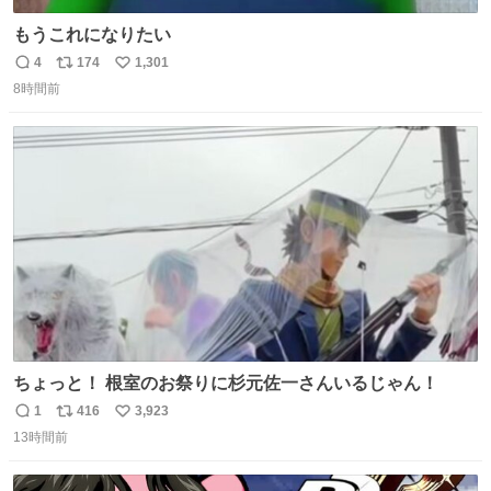
もうこれになりたい
4
174
1,301
返
リ
い
8時間前
信
ポ
い
数
ス
ね
ト
数
数
ちょっと！ 根室のお祭りに杉元佐一さんいるじゃん！
1
416
3,923
返
リ
い
13時間前
信
ポ
い
数
ス
ね
ト
数