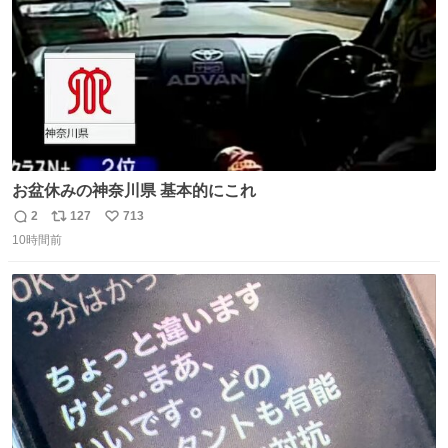
お盆休みの神奈川県 基本的にこれ
2
127
713
返
リ
い
10時間前
信
ポ
い
数
ス
ね
ト
数
数