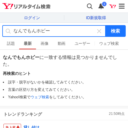
i
ログイン
ID新規取得
検索
キ
ー
話題
最新
画像
動画
ユーザー
ウェブ検索
ワ
ー
なんでもんホビー
に一致する情報は見つかりませんでし
ド
た。
を
消
再検索のヒント
す
誤字・脱字がないかを確認してみてください。
言葉の区切り方を変えてみてください。
Yahoo!検索で
ウェブ検索
をしてみてください。
トレンドランキング
21:50
時点
貸し付け