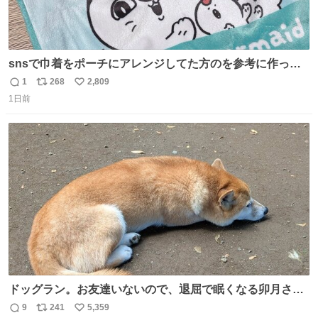
snsで巾着をポーチにアレンジしてた方のを参考に作って
みました🧵 裁縫は得意でないので、ザクザクの目測で縫い
1
268
2,809
返
リ
い
ましたので悪しからず🙏🏻 裏地は人魚のウロコ風な柄にし
1日前
信
ポ
い
てみたらめっちゃ良き☺️ 島二郎とちいかわチャームもお気
数
ス
ね
に入り⭐️
ト
数
数
ドッグラン。お友達いないので、退屈で眠くなる卯月さ
ん。 #柴犬卯月
9
241
5,359
返
リ
い