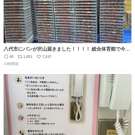
八代市にパンが沢山届きました！！！！ 総合体育館で今配
ってるそうなので、是非取りに行けそうな方は行ってみて
40
1,851
7,247
返
リ
い
ください💪
15時間前
信
ポ
い
数
ス
ね
ト
数
数