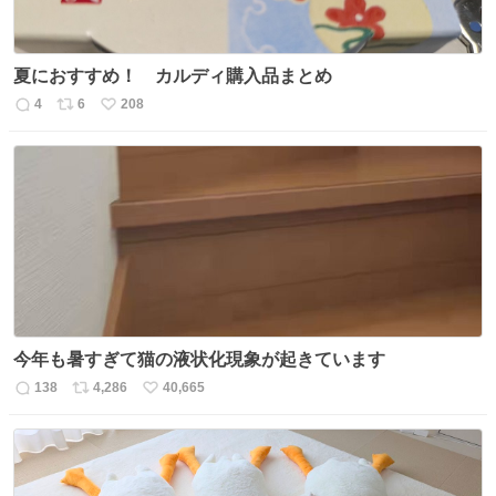
夏におすすめ！ カルディ購入品まとめ
4
6
208
返
リ
い
信
ポ
い
数
ス
ね
ト
数
数
今年も暑すぎて猫の液状化現象が起きています
138
4,286
40,665
返
リ
い
信
ポ
い
数
ス
ね
ト
数
数