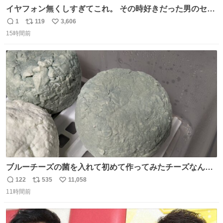
イヤフォン無くしすぎてこれ。 その時好きだった男のセコ
ムの名前にしてる
1
119
3,606
返
リ
い
15時間前
信
ポ
い
数
ス
ね
ト
数
数
ブルーチーズの菌を入れて初めて作ってみたチーズなんだ
けど 本能でちょっとヤバいと思っちゃう見た目だな
122
535
11,058
返
リ
い
11時間前
信
ポ
い
数
ス
ね
ト
数