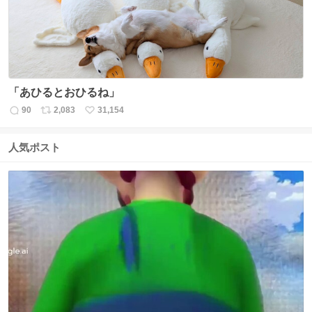
「あひるとおひるね」
90
2,083
31,154
返
リ
い
信
ポ
い
数
ス
ね
人気ポスト
ト
数
数