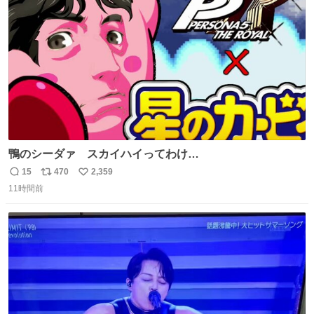
数
鴨のシーダァ スカイハイってわけ
youtu.be/QbctcHorQyA
15
470
2,359
返
リ
い
11時間前
信
ポ
い
数
ス
ね
ト
数
数