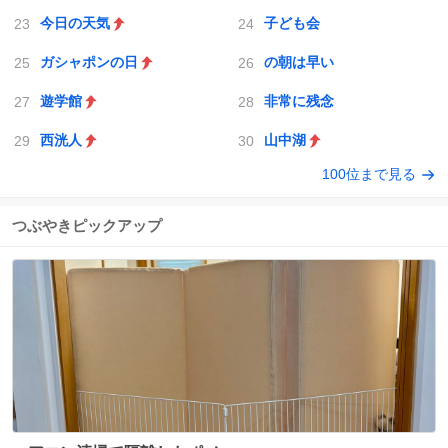
今日の天気
子ども会
ガシャポンの日
の朝は早い
遊学館
非常に残念
西洸人
山中湖
100位まで見る
つぶやきピックアップ