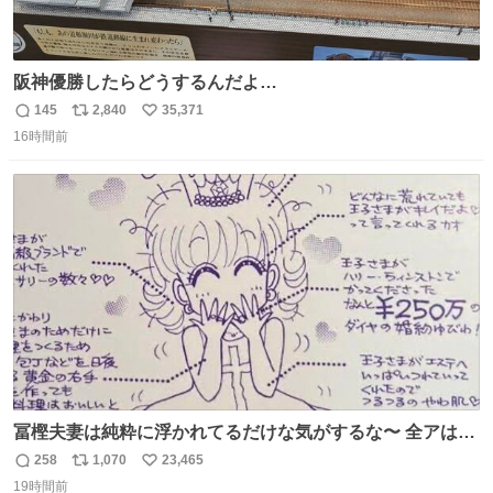
阪神優勝したらどうするんだよ…
145
2,840
35,371
返
リ
い
16時間前
信
ポ
い
数
ス
ね
ト
数
数
冨樫夫妻は純粋に浮かれてるだけな気がするな〜 全アはこ
こに自分の市場価値的なものを上乗せするので、 すっぴん
258
1,070
23,465
返
リ
い
＆寝起きのボサボサ頭でも「今日も可愛いね」が止まらな
19時間前