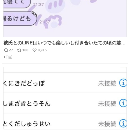
彼氏とのLINEはいつでも楽しいし付き合いたての頃の嬉し
かったLINEは無限にあるけど(同棲前は1日で各50通くらい
27
100
8,915
返
リ
い
送りあってたし)最近嬉しかったのはこれ
1日前
信
ポ
い
数
ス
ね
ト
数
数