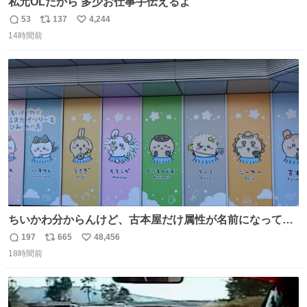
私元OLだから 多少お仕事手伝えるよ
53
137
4,244
返
リ
い
14時間前
信
ポ
い
数
ス
ね
ト
数
数
ちいかわ分からんけど、古本屋だけ属性が名前になってる
のはどういうこと？
197
665
48,456
返
リ
い
18時間前
信
ポ
い
数
ス
ね
ト
数
数