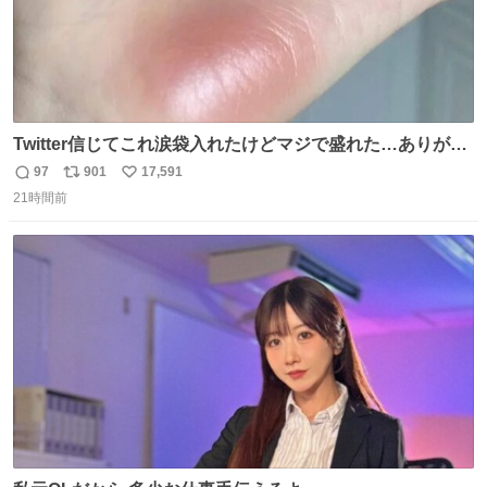
Twitter信じてこれ涙袋入れたけどマジで盛れた…ありがと
う…
97
901
17,591
返
リ
い
21時間前
信
ポ
い
数
ス
ね
ト
数
数