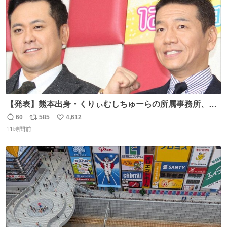
数
【発表】熊本出身・くりぃむしちゅーらの所属事務所、被
災地に義援金寄付 news.livedoor.com/article/detail… くり
60
585
4,612
返
リ
い
ぃむしちゅーやマツコ、有働由美子らが所属する芸能事務
11時間前
信
ポ
い
所「チャッターボックス」が7日、公式サイトを更新。熊
数
ス
ね
本地震の被災地支援のため義援金を寄付したことを公表し
ト
数
数
た。