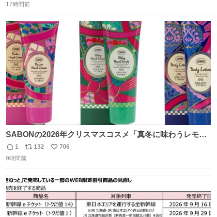
17時間前
信
ポ
い
数
ス
ね
ト
数
数
SABONの2026年クリスマスコスメ「真冬に味わうレモン
ティーの香り」限定ボディスクラブ＆バスオイルなど -
1
132
706
返
リ
い
fashion-press.net/news/149659
9時間前
信
ポ
い
数
ス
ね
ト
数
数