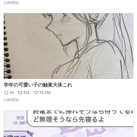
23時間前
信
ポ
い
数
ス
ね
ト
数
数
学年の可愛い子の触覚大体これ
34
911
33,782
返
リ
い
13時間前
信
ポ
い
数
ス
ね
ト
数
数