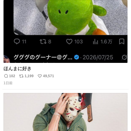
ト
数
数
ほんまに好き
102
1,199
49,571
返
リ
い
1日前
信
ポ
い
数
ス
ね
ト
数
数