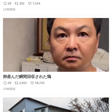
マごめん、日本」
28
302
7,154
返
リ
い
12時間前
信
ポ
い
数
ス
ね
ト
数
数
卵産んだ瞬間回収された鶏
29
2,051
39,743
返
リ
い
15時間前
信
ポ
い
数
ス
ね
ト
数
数