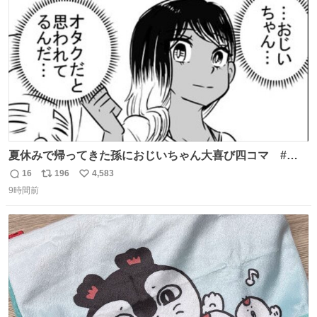
数
夏休みで帰ってきた孫におじいちゃん大喜び四コマ #四
コマ漫画 #Web漫画 #漫画が読めるハッシュタグ
16
196
4,583
返
リ
い
9時間前
信
ポ
い
数
ス
ね
ト
数
数