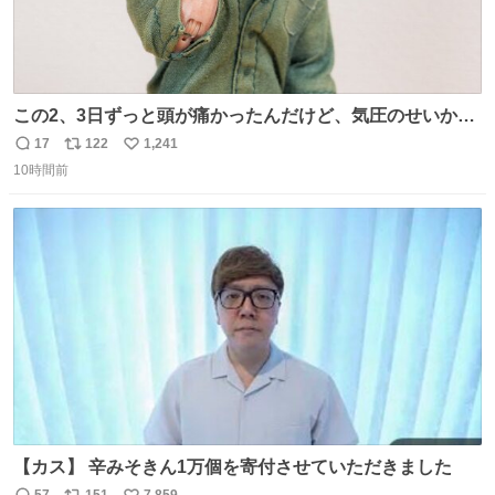
この2、3日ずっと頭が痛かったんだけど、気圧のせいかし
ら…
17
122
1,241
返
リ
い
10時間前
信
ポ
い
数
ス
ね
ト
数
数
【カス】 辛みそきん1万個を寄付させていただきました
57
151
7,859