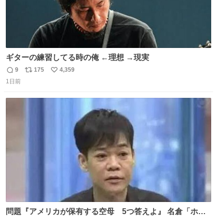
ギターの練習してる時の俺 ←理想 →現実
9
175
4,359
返
リ
い
1日前
信
ポ
い
数
ス
ね
ト
数
数
問題『アメリカが保有する空母 5つ答えよ』 名倉「ホン