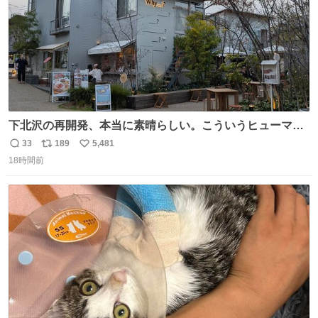
下北沢の再開発、本当に素晴らしい。こういうヒューマン
スケールの開発がいいんだよ。
33
189
5,481
返
リ
い
18時間前
信
ポ
い
数
ス
ね
ト
数
数