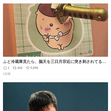
数
ス
ね
ト
数
数
ふと冷蔵庫見たら、脳天を三日月宗近に突き刺されてるく
りまんじゅうパイセンが
1
442
5,556
返
リ
い
1日前
信
ポ
い
数
ス
ね
ト
数
数