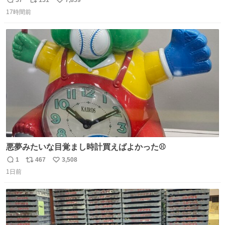
返
リ
い
17時間前
信
ポ
い
数
ス
ね
ト
数
数
悪夢みたいな目覚まし時計買えばよかった⚾
1
467
3,508
返
リ
い
1日前
信
ポ
い
数
ス
ね
ト
数
数