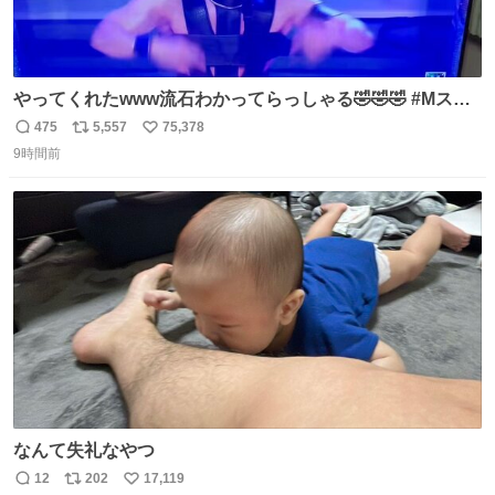
やってくれたwww流石わかってらっしゃる🤣🤣🤣 #Mステ
#西川貴教
475
5,557
75,378
返
リ
い
9時間前
信
ポ
い
数
ス
ね
ト
数
数
なんて失礼なやつ
12
202
17,119
返
リ
い