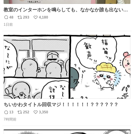
教室のインターホンを鳴らしても、なかなか誰も出ないこ
とがあります…。 もしかすると「電話の出方」に困ってい
48
293
4,180
返
リ
い
るのかもしれません。 そこで「何を話せばいいか」が見え
1日前
信
ポ
い
る手引きを用意して、安心して電話に出られるようにしま
数
ス
ね
す。 インターホンの応対も大切なコミュニケーションの学
ト
数
数
びです。
ちいかわタイトル回収マジ！！！！！！？？？？？？
13
252
3,350
返
リ
い
7時間前
信
ポ
い
数
ス
ね
ト
数