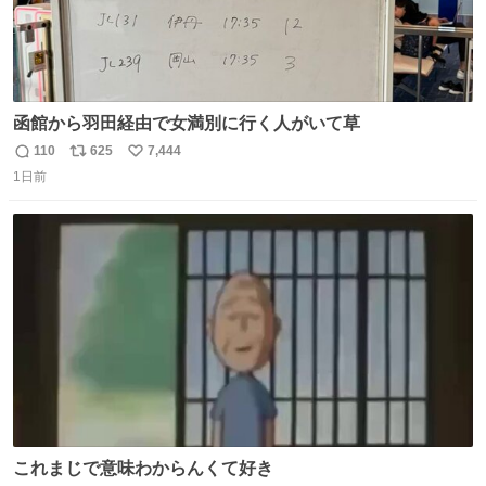
函館から羽田経由で女満別に行く人がいて草
110
625
7,444
返
リ
い
1日前
信
ポ
い
数
ス
ね
ト
数
数
これまじで意味わからんくて好き