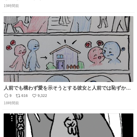
返
リ
い
19時間前
信
ポ
い
数
ス
ね
ト
数
数
人前でも構わず愛を示そうとする彼女と人前では恥ずかし
いけど彼女を死ぬほど愛している彼氏 同士いませんか✋️
9
616
9,322
返
リ
い
18時間前
信
ポ
い
数
ス
ね
ト
数
数