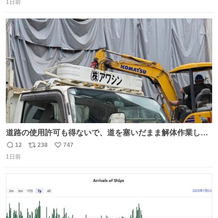
1日前
信
ポ
い
数
ス
ね
ト
数
数
道路の使用許可も得ないで、道を塞いだまま解体作業して
る。 写真を撮ろうとしたら「勝手に写真撮るな馬鹿野郎」
12
238
747
返
リ
い
と罵倒されるなど。
1日前
信
ポ
い
数
ス
ね
ト
数
数