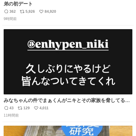
弟の初デート
362
5,926
84,920
返
リ
い
9時間前
信
ポ
い
数
ス
ね
ト
数
数
みなちゃんの件でまぁくんがニキとその家族を脅してるけ
ど絶対間違えてる。 悪いのは誹謗中傷した人達でしょ。こ
43
129
4,011
返
リ
い
んなのみなちゃん望んでないし曲がった正義すぎる
11時間前
信
ポ
い
数
ス
ね
ト
数