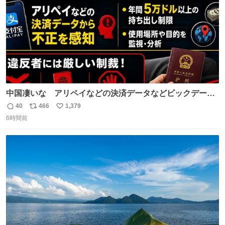
中国凄いな アリペイなどの決済データなどビックデータ
で海外にいる中国人の監視をはじめ、多額の資金決済など
40
466
1,379
返
リ
い
があれば帰国命令を出しはじめたらしい。そして、パスポ
6時間前
信
ポ
い
ート取上げで二度と出国できないと、、
数
ス
ね
ト
数
数