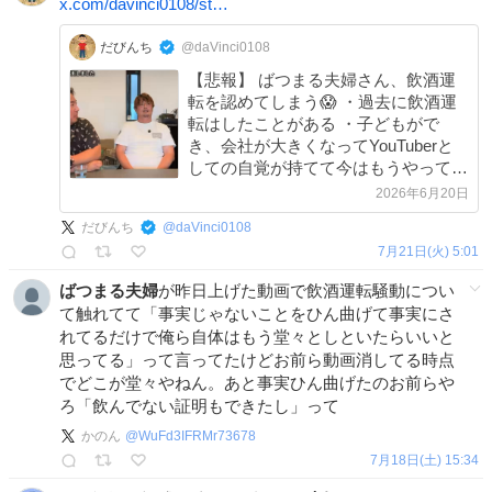
x.com/davinci0108/st…
だびんち
@daVinci0108
【悲報】 ばつまる夫婦さん、飲酒運
転を認めてしまう😱 ・過去に飲酒運
転はしたことがある ・子どもがで
き、会社が大きくなってYouTuberと
しての自覚が持てて今はもうやってな
い。 ・沖縄の件も断じてしてない え
2026年6月20日
っちょっとズレてない？
だびんち
@
daVinci0108
7月21日(火) 5:01
ばつまる夫婦
が昨日上げた動画で飲酒運転騒動につい
て触れてて「事実じゃないことをひん曲げて事実にさ
れてるだけで俺ら自体はもう堂々としといたらいいと
思ってる」って言ってたけどお前ら動画消してる時点
でどこが堂々やねん。あと事実ひん曲げたのお前らや
ろ「飲んでない証明もできたし」って
かのん
@
WuFd3IFRMr73678
7月18日(土) 15:34