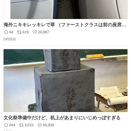
海外ニキキレッキレで草 （ファーストクラスは前の座席で
あるため）
44
619
20,987
返
リ
い
6時間前
信
ポ
い
数
ス
ね
ト
数
数
文化祭準備中だけど、机上があまりにいじめっぽすぎる
204
3,533
80,938
返
リ
い