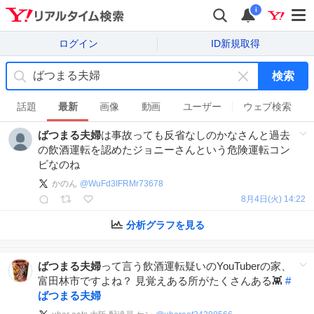
i
ログイン
ID新規取得
検索
キ
ー
話題
最新
画像
動画
ユーザー
ウェブ検索
ワ
ばつまる夫婦
は事故っても反省なしのかなさんと過去
ー
の飲酒運転を認めたジョニーさんという危険運転コン
ド
ビなのね
を
消
かのん
@
WuFd3IFRMr73678
す
8月4日(火) 14:22
分析グラフを見る
ばつまる夫婦
って言う飲酒運転疑いのYouTuberの家、
富田林市ですよね？ 見覚えある所がたくさんある👾
#
ばつまる夫婦