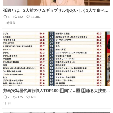
孤独とは、2人前のサムギョプサルをおいしく1人で食べる
ことである←好きすぎる
8
782
13,382
返
リ
い
19時間前
信
ポ
い
数
ス
ね
ト
数
数
邦画実写歴代興行収入TOP100 1️⃣国宝←🆕 2️⃣踊る大捜査線
THE MOVIE2 3️⃣南極物語 4️⃣踊る大捜査線 THE MOVIE 5️⃣
2
125
696
返
リ
い
子猫物語 6️⃣劇場版コード・ブルー 7️⃣天と地と 8️⃣永遠の0
1日前
信
ポ
い
9️⃣ROOKIES-卒業- 🔟世界の中心で、愛をさけぶ … 44位 ほ
数
ス
ね