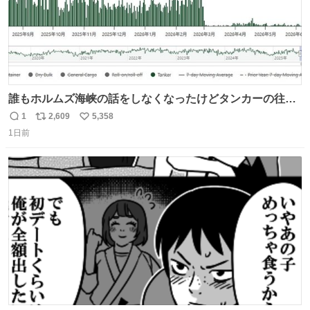
誰もホルムズ海峡の話をしなくなったけどタンカーの往来
は消滅したままですねと
1
2,609
5,358
返
リ
い
1日前
信
ポ
い
数
ス
ね
ト
数
数