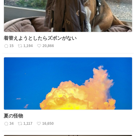
着替えようとしたらズボンがない
15
1,194
20,866
返
リ
い
信
ポ
い
数
ス
ね
ト
数
数
夏の怪物
34
1,117
16,650
返
リ
い
信
ポ
い