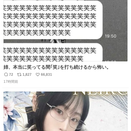
どなく、お別れです←🆕 … 60位 キングダム 魂の決戦←🆕
ト
数
数
姉、本当に笑ってる間｢笑｣を打ち続けるから怖い。
72
1,827
66,831
返
リ
い
17時間前
信
ポ
い
数
ス
ね
ト
数
数