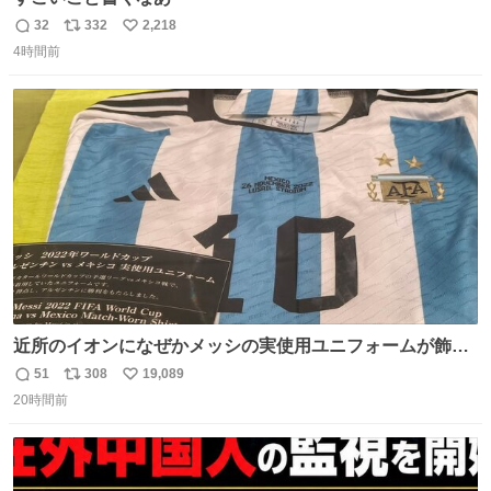
32
332
2,218
返
リ
い
4時間前
信
ポ
い
数
ス
ね
ト
数
数
近所のイオンになぜかメッシの実使用ユニフォームが飾っ
てあっておもろい
51
308
19,089
返
リ
い
20時間前
信
ポ
い
数
ス
ね
ト
数
数