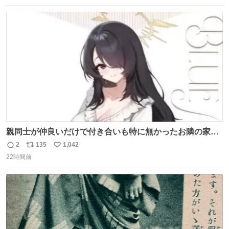
カットが盗まれた木には刃物などで切られた跡が。市内で
数
ス
ね
今年に入って同様の被害は確認されておらず、警察はパト
ト
数
数
ロールを強化する。
親同士が仲良いだけで付き合いも特に無かったお隣の家に
自分とこの親が外せない用事があるからと半ば強制的に預
2
135
1,042
返
リ
い
けられて空き部屋が無いからたまに見かけるけどロクに会
22時間前
信
ポ
い
話したことも無い一人娘と同じ部屋で寝るように言われ恐
数
ス
ね
る恐る部屋の扉を開けた先にこの光景が待ってた時の少年
ト
数
数
の反応を答えよ