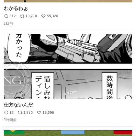
わかるわぁ
312
10,718
55,326
返
リ
い
1日前
信
ポ
い
数
ス
ね
ト
数
数
仕方ないんだ
12
1,770
15,696
返
リ
い
9時間前
信
ポ
い
数
ス
ね
ト
数