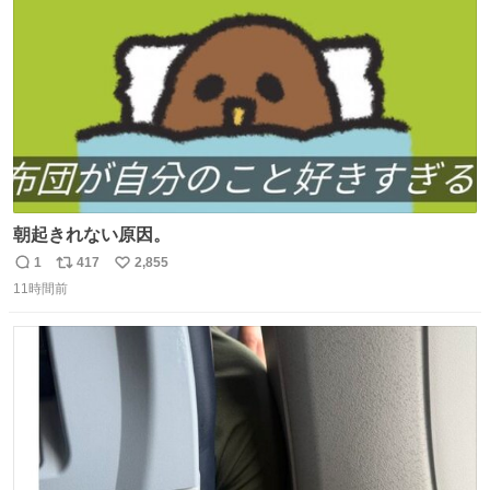
数
朝起きれない原因。
1
417
2,855
返
リ
い
11時間前
信
ポ
い
数
ス
ね
ト
数
数