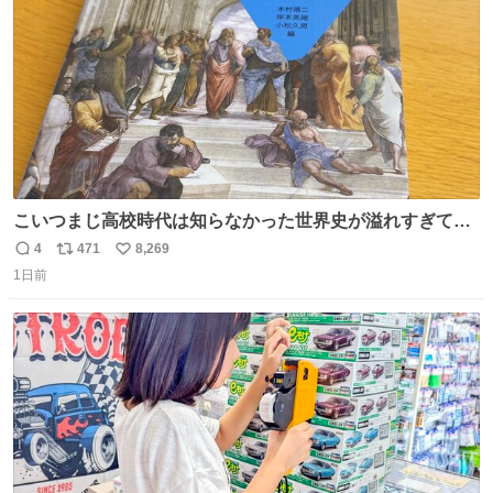
数
こいつまじ高校時代は知らなかった世界史が溢れすぎてて
𝑩𝑰𝑮 𝑳𝑶𝑽𝑬＿＿
4
471
8,269
返
リ
い
1日前
信
ポ
い
数
ス
ね
ト
数
数