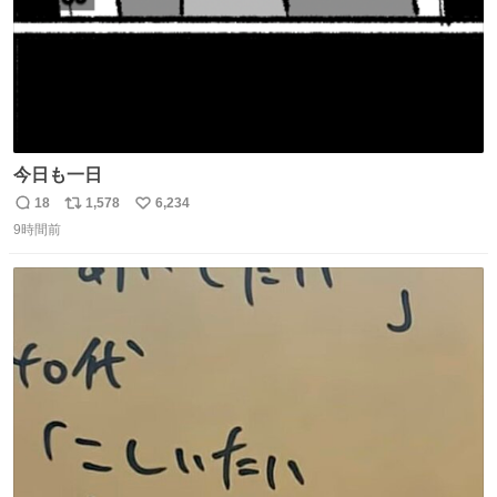
今日も一日
18
1,578
6,234
返
リ
い
9時間前
信
ポ
い
数
ス
ね
ト
数
数