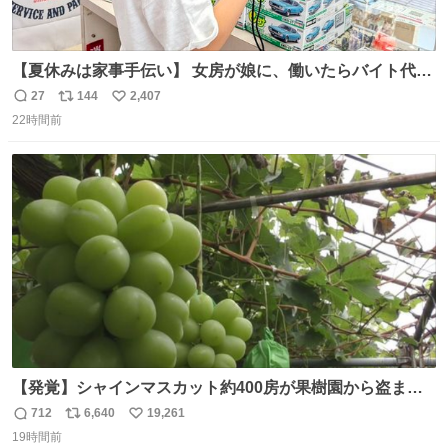
【夏休みは家事手伝い】 女房が娘に、働いたらバイト代も
らえば？と言ったら、娘は、いらない、と言って黙々と働
27
144
2,407
返
リ
い
いてくれました。 あとでソフトクリーム買ってやろうと思
22時間前
信
ポ
い
いました。
数
ス
ね
ト
数
数
【発覚】シャインマスカット約400房が果樹園から盗まれ
る 栃木・佐野市 news.livedoor.com/article/detail… 被害
712
6,640
19,261
返
リ
い
に遭った果樹園には防犯カメラなどはなく、シャインマス
19時間前
信
ポ
い