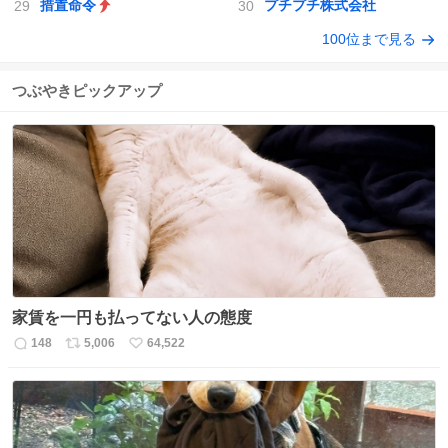
措置命令
プチプチ株式会社
100位まで見る
つぶやきピックアップ
家賃を一円も払ってない人の態度
148
5,006
64,522
返
リ
い
信
ポ
い
数
ス
ね
ト
数
数