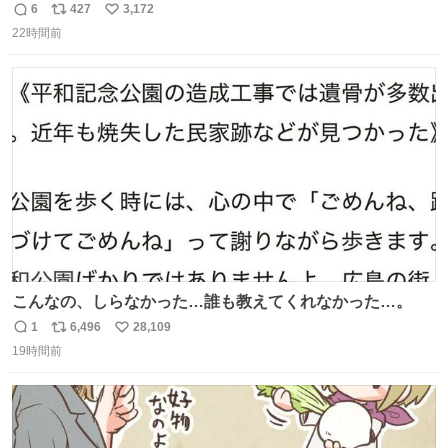
6
427
3,172
返
リ
い
22時間前
信
ポ
い
数
ス
ね
ト
数
数
こんなの、しらなかった…誰も教えてくれなかった…。
1
6,496
28,109
返
リ
い
19時間前
信
ポ
い
数
ス
ね
ト
数
数