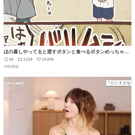
ほの暮しやってると渡すボタンと食べるボタンめっちゃ間
違えるんやけど
65
3,216
24,939
返
リ
い
18時間前
信
ポ
い
数
ス
ね
ト
数
数