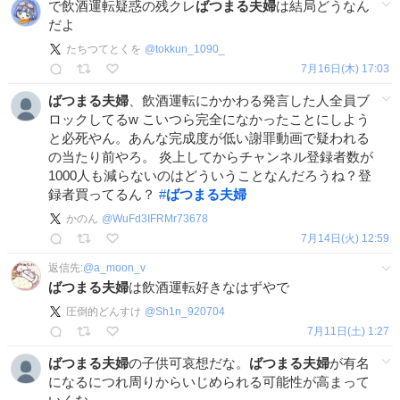
で飲酒運転疑惑の残クレ
ばつまる夫婦
は結局どうなん
だよ
たちつてとくを
@
tokkun_1090_
7月16日(木) 17:03
ばつまる夫婦
、飲酒運転にかかわる発言した人全員ブ
ロックしてるw こいつら完全になかったことにしよう
と必死やん。あんな完成度が低い謝罪動画で疑われる
の当たり前やろ。 炎上してからチャンネル登録者数が
1000人も減らないのはどういうことなんだろうね？登
録者買ってるん？
#
ばつまる夫婦
かのん
@
WuFd3IFRMr73678
7月14日(火) 12:59
返信先:
@
a_moon_v
ばつまる夫婦
は飲酒運転好きなはずやで
圧倒的どんすけ
@
Sh1n_920704
7月11日(土) 1:27
ばつまる夫婦
の子供可哀想だな。
ばつまる夫婦
が有名
になるにつれ周りからいじめられる可能性が高まって