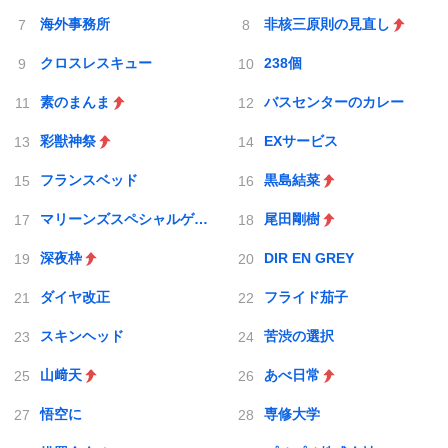
海外事務所
非核三原則の見直し
クロスレスキュー
238個
素のまんま
バスセンターのカレー
彩獣神祭
EXサービス
フランスベッド
黒島結菜
マリーンズスペシャルゲーム
尾田剛樹
深夜枠
DIR EN GREY
ダイヤ改正
フライド茄子
スキンヘッド
苦渋の選択
山﨑天
あべ日常
悟空に
専修大学