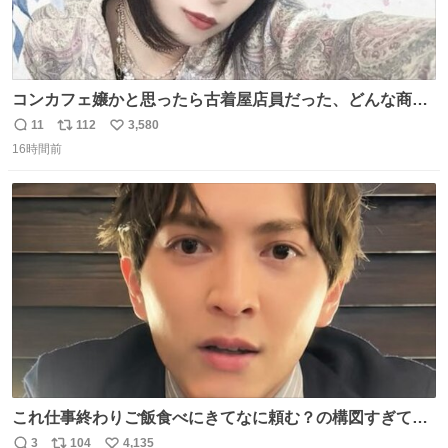
コンカフェ嬢かと思ったら古着屋店員だった、どんな商
売？
11
112
3,580
返
リ
い
16時間前
信
ポ
い
数
ス
ね
ト
数
数
これ仕事終わりご飯食べにきてなに頼む？の構図すぎて…
😭
3
104
4,135