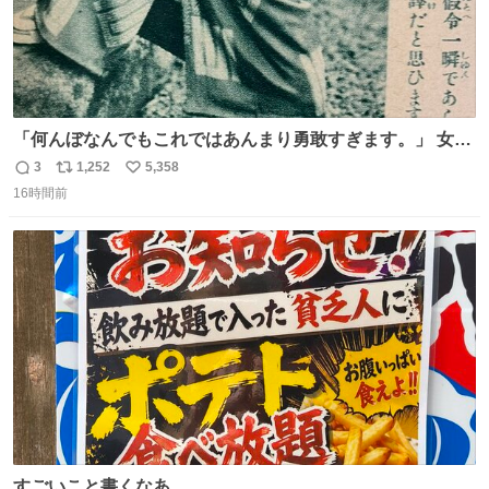
「何んぼなんでもこれではあんまり勇敢すぎます。」 女性
の立ち振る舞い指南コーナーで、大股を「下品」や「はし
3
1,252
5,358
返
リ
い
たない」という言葉を使わず「勇敢すぎます」と洒落っ気
16時間前
信
ポ
い
たっぷりにたしなめる当時の言葉選びよ 勇敢すぎます、使
数
ス
ね
っていきたい… （昭和4年婦人倶楽部新年号より）
ト
数
数
すごいこと書くなあ