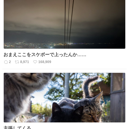
数
ス
ね
ト
数
数
おまえここをスケボーで上ったんか……
2
8,971
168,909
返
リ
い
信
ポ
い
数
ス
ね
ト
数
数
主張してくる