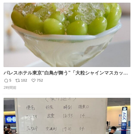
数
ス
ね
ト
数
数
パレスホテル東京“白鳥が舞う”「大粒シャインマスカット
パフェ」キラキラ輝く水面ジュレ添え - fashion-
5
102
752
返
リ
い
press.net/news/149567
2時間前
信
ポ
い
数
ス
ね
ト
数
数