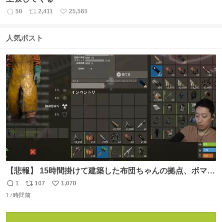
50
2,411
25,565
返
リ
い
信
ポ
い
数
ス
ね
人気ポスト
ト
数
数
【悲報】 15時間掛けて建築した布団ちゃんの拠点、ボマー
集団の突撃により一瞬にして崩壊
1
107
1,070
返
リ
い
17時間前
信
ポ
い
数
ス
ね
ト
数