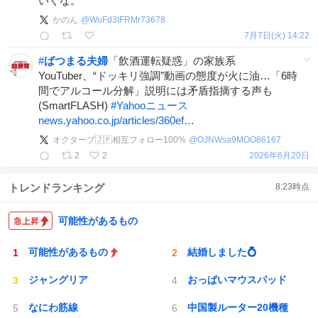
いくな。
かのん
@
WuFd3IFRMr73678
7月7日(火) 14:22
#
ばつまる夫婦
「飲酒運転疑惑」の家族系
YouTuber、“ドッキリ強調”動画の態度が火に油…「6時
間でアルコール分解」説明には矛盾指摘する声も
(SmartFLASH)
#
Yahooニュース
news.yahoo.co.jp/articles/360ef…
オクターブ🇯🇵相互フォロー100%
@
OJNWsa9MOO86167
2
2
2026年6月20日
トレンドランキング
8:23
時点
可能性があるもの
可能性があるもの
結婚しました💍
ジャングリア
おっぱいマウスパッド
なにわ筋線
中国製ルーター20機種