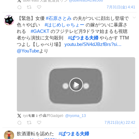
uber eats 大阪 配達員 ケン
@
ubereat34298566
7月31日(金) 4:41
【緊急】女優
#
石原さとみ
の夫がついに顔出し登場で
色々やばい
#
はじめしゃちょー
の嫁がついに暴露さ
れる
#
GACKT
のフジテレビ月9ドラマ始まるも視聴
者から演技に文句殺到
#
ばつまる夫婦
やらかす TTM
つよし【しゃべり場】
youtu.be/SN4dJBzfBrs?si…
@YouTube
より
ryo🐈‍⬛📱💳🏯⛩️Gadget-
@
ryoma_13
7月21日(火) 22:42
飲酒運転を認めた
#
ばつまる夫婦