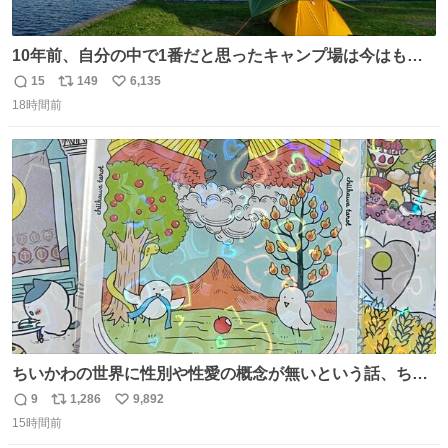
10年前、自分の中で1番だと思ったキャンプ場は今はもう
ない
15
149
6,135
返
リ
い
18時間前
信
ポ
い
数
ス
ね
ト
数
数
ちいかわの世界に性別や性愛の概念が無いという話、ちい
かわタロットでも恋人・女帝・女教皇あたりは性別を意識
9
1,286
9,892
返
リ
い
させないように描かれてるんだよね。かなり徹底している
15時間前
信
ポ
い
印象。